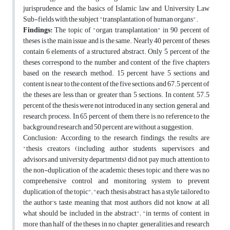
jurisprudence and the basics of Islamic law and University Law
Sub-fields with the subject "transplantation of human organs".
Findings:
The topic of "organ transplantation" in 90 percent of
theses is the main issue and is the same. Nearly 40 percent of theses
contain 6 elements of a structured abstract. Only 5 percent of the
theses correspond to the number and content of the five chapters
based on the research method. 15 percent have 5 sections and
content is near to the content of the five sections, and 67.5 percent of
the theses are less than or greater than 5 sections. In content, 57.5
percent of the thesis were not introduced in any section, general, and
research process. In 65 percent of them, there is no reference to the
background research and 50 percent are without a suggestion.
Conclusion: According to the research findings, the results are
"thesis creators (including author students, supervisors and
advisors and university departments) did not pay much attention to
the non-duplication of the academic theses topic and there was no
comprehensive control and monitoring system to prevent
duplication of the topic"; "each thesis abstract has a style tailored to
the author's taste, meaning that most authors did not know at all
what should be included in the abstract"; "in terms of content, in
more than half of the theses in no chapter, generalities and research