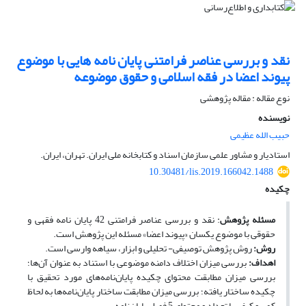
نقد و بررسی عناصر فرامتنی پایان نامه هایی با موضوع
پیوند اعضا در فقه اسلامی و حقوق موضوعه
نوع مقاله : مقاله پژوهشی
نویسنده
حبیب الله عظیمی
استادیار و مشاور علمی سازمان اسناد و کتابخانه ملی ایران. تهران، ایران.
10.30481/lis.2019.166042.1488
چکیده
مسئله پژوهش
: نقد و بررسی عناصر فرامتنی 42 پایان نامه فقهی و
حقوقی با موضوع یکسان «پیوند اعضا» مسئله این پژوهش است.
روش:
روش پژوهش توصیفی- تحلیلی و ابزار، سیاهه وارسی است.
اهداف:
بررسی میزان اختلاف دامنه موضوعی با استناد به عنوان آن‌ها؛
بررسی میزان مطابقت محتوای چکیده پایان‌نامه‌های مورد تحقیق با
چکیده ساختار یافته؛ بررسی میزان مطابقت ساختار پایان‌نامه‌ها به لحاظ
کمی و کیفی با تعداد و محتوای 5 فصل پایان‌نامه.