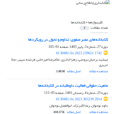
کلیدواژه‌ها =
کتابخانه ها
تعداد مقالات:
3
کتابخانه‌های عصر صفوی: تداوم و تحول در رویکردها
دوره 27، شماره 3، پاییز 1403، صفحه
91-105
10.30481/lis.2023.239621.1742
مهشید برجیان بروجنی، زهرا اباذری، غلامرضا امیرخانی، فرشته سپهر، نجلا
حریری
مشاهده مقاله
اصل مقاله
1.08 M
ماهیت حقوقی فعالیت داوطلبانه در کتابخانه‌ها
دوره 25، شماره 4، زمستان 1401، صفحه
95-115
10.30481/lis.2023.365239.2014
داود نوجوان، رضا اکبرنژاد، ابوالفضل نوجوان
مشاهده مقاله
اصل مقاله
418.57 K