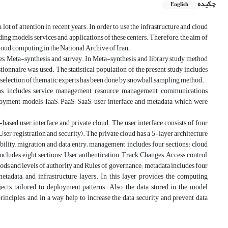
چکیده
English
ot of attention in recent years. In order to use the infrastructure and cloud
iding models, services and applications of these centers. Therefore, the aim of
cloud computing in the National Archive of Iran.
es, Meta-synthesis and survey. In Meta-synthesis and library study method
tionnaire was used. The statistical population of the present study includes
e selection of thematic experts has been done by snowball sampling method.
s, includes service management, resource management, communications
ment models, IaaS, PaaS, SaaS, user interface and metadata which were
-based user interface and private cloud. The user interface consists of four
er registration and security). The private cloud has a 5-layer architecture
ability, migration and data entry; management includes four sections: cloud
ludes eight sections: User authentication, Track Changes, Access control,
hods and levels of authority and Rules of governance; metadata includes four
metadata; and infrastructure layers. In this layer provides the computing
jects tailored to deployment patterns. Also, the data stored in the model
principles, and in a way help to increase the data security and prevent data