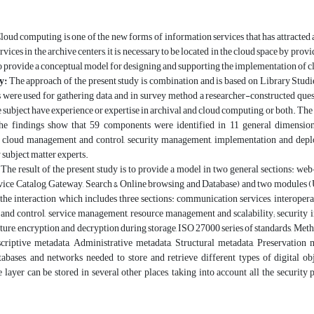
oud computing is one of the new forms of information services that has attracted a l
vices in the archive centers, it is necessary to be located in the cloud space by prov
 to provide a conceptual model for designing and supporting the implementation of 
y:
The approach of the present study is combination and is based on Library Studi
s were used for gathering data, and in survey method a researcher-constructed ques
e subject have experience or expertise in archival and cloud computing, or both. Th
e findings show that 59 components were identified in 11 general dimension
cloud management and control, security management, implementation and deploy
subject matter experts.
The result of the present study is to provide a model in two general sections: web
vice Catalog, Gateway, Search & Online browsing and Database) and two modules (Us
 the interaction which includes three sections: communication services, interoper
d control, service management, resource management and scalability; security inc
ture, encryption and decryption during storage, ISO 27000 series of standards, Met
scriptive metadata, Administrative metadata, Structural metadata, Preservation 
tabases, and networks needed to store and retrieve different types of digital ob
e layer can be stored in several other places, taking into account all the security 