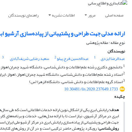
صفحه اصلی
مرور
اطلاعات نشریه
راهنمای نویسندگان
ارائه مدلی جهت طراحی و پشتیبانی از پیاده‌سازی آرشیو ابر
نوع مقاله : مقاله پژوهشی
نویسندگان
3
2
1
عبدالرضا ایزدی
عبدالحسین فرج پهلو
سعید رضایی شریف‌آبادی
1
دانشجوی دکتری رشته علم اطلاعات و دانش‌شناسی، دانشگاه شهید چمران اهواز، اه
2
استاد رشته علم اطلاعات و دانش‌شناسی، دانشگاه شهید چمران اهواز، اهواز، ایرا
3
استاد گروه علم اطلاعات و دانش شناسی، دانشگاه الزهرا (س)
10.30481/lis.2020.237649.1733
چکیده
هدف:
رایانش ابری یکی از اشکال نوین ارائه خدمات اطلاعاتی است که طی سال‌ها
ابری در مراکز آرشیوی، نیاز است تا با ارائه مدل‌هایی، خدمات و برنامه‌های ک
جهت طراحی و پشتیبانی از پیاده‌سازی رایانش ابری در مرکز آرشیو ملی ایران اس
روش‌شناسی:
رویکرد پژوهش حاضر ترکیبی است و در آن از روش‌های کتابخانه‌ا