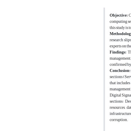
Objective:
Cl
computing ser
this study is
Methodolog
research slip
experts on th
Findings:
Th
management, 
confirmed by 
Conclusion
:
sections (Ser
that includes
management an
Digital Signa
sections: De
resources, da
infrastructur
corruption.