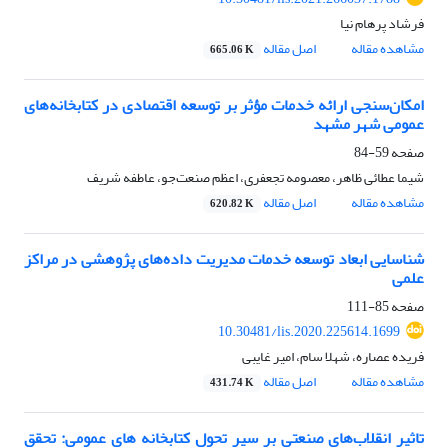
فرشاد پرهام نیا
مشاهده مقاله
اصل مقاله
665.06 K
امکان‌سنجی ارائه خدمات مؤثر بر توسعه اقتصادی در کتابخانه‌های
عمومی شهر مشهد
صفحه
59-84
شیما عطائی ظاهر، معصومه تجعفری، اعظم صنعت‌جو، عاطفه شریف
مشاهده مقاله
اصل مقاله
620.82 K
شناسایی ابعاد توسعه خدمات مدیریت داده‌های پژوهشی در مراکز
علمی
صفحه
85-111
10.30481/lis.2020.225614.1699
فریده عصاره، شهلا سام، امیر غایبی
مشاهده مقاله
اصل مقاله
431.74 K
تاثیر انقلاب‌های صنعتی بر سیر تحول کتابخانه های عمومی: تحقق