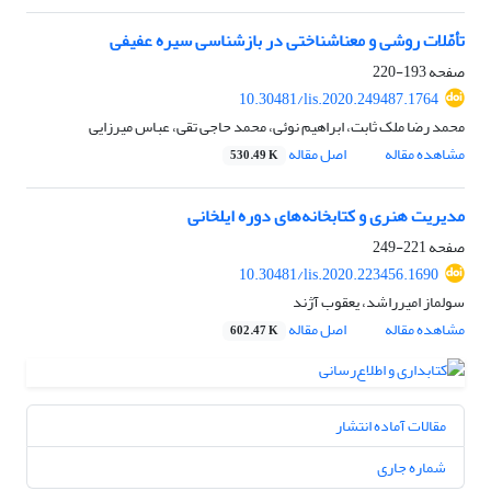
تأمّلات روشی و معناشناختی در بازشناسی سیره عفیفی
صفحه
193-220
10.30481/lis.2020.249487.1764
محمد رضا ملک ثابت، ابراهیم نوئی، محمد حاجی تقی، عباس میرزایی
مشاهده مقاله
اصل مقاله
530.49 K
مدیریت هنری و کتابخانه‌های دوره ایلخانی
صفحه
221-249
10.30481/lis.2020.223456.1690
سولماز امیرراشد، یعقوب آژند
مشاهده مقاله
اصل مقاله
602.47 K
مقالات آماده انتشار
شماره جاری