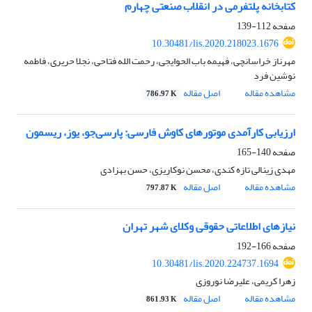
کتابخانه پلتفرمی در انقلاب صنعتی چهارم
صفحه
112-139
10.30481/lis.2020.218023.1676
مهرناز خراسانچی، فهیمه باب الحوایجی، رحمت الله فتاحی، نجلا حریری، فاطمه
نوشین فرد
مشاهده مقاله
اصل مقاله
786.97 K
ارزیابی کارآمدی موتورهای کاوش فارسی: پارسی‌جو، یوز، ریسمون
صفحه
140-165
مهدی زینالی تازه کندی، محسن نوکاریزی، حسن بهزادی
مشاهده مقاله
اصل مقاله
797.87 K
نیازهای اطلاعاتی حقوقی وکلای شهر تهران
صفحه
166-192
10.30481/lis.2020.224737.1694
زهرا کریمی، علیرضا نوروزی
مشاهده مقاله
اصل مقاله
861.93 K