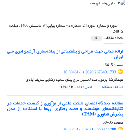
دوره و شماره:
دوره 24، شماره 2 - شماره پیاپی 94، تابستان 1400، صفحه
5-249
تعداد مقالات:
9
ارائه مدلی جهت طراحی و پشتیبانی از پیاده‌سازی آرشیو ابری ملی
ایران
صفحه
5-34
10.30481/lis.2020.237649.1733
عبدالرضا ایزدی، عبدالحسین فرج پهلو، سعید رضایی شریف‌آبادی
مشاهده مقاله
اصل مقاله
666.13 K
مطالعه دیدگاه اعضای هیئت علمی از نوآوری و کیفیت خدمات در
کتابخانه‌های هوشمند و قصد رفتاری آن‌ها با استفاده از مدل
پذیرش فناوری (TAM)
صفحه
35-58
10.30481/lis.2021.266037.1788