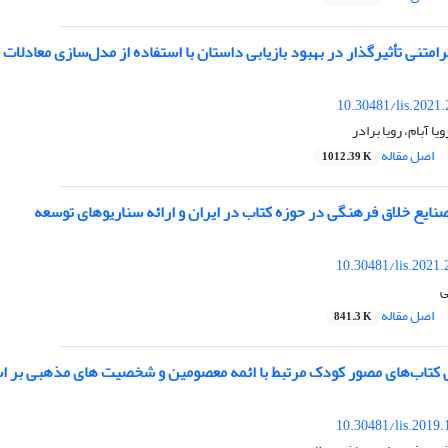
رامتنی تأثیرگذار در بهبود بازیابی داستان با استفاده از مدل‌سازی معادلات
10.30481/lis.2021
ا آبام، رویا برادر
اصل مقاله
1012.39 K
نایع خلاق فرهنگی در حوزه کتاب در ایران و ارائه سناریوهای توسعه
10.30481/lis.2021
ی
اصل مقاله
841.3 K
ی کتاب‌های مصور کودک مرتبط با ائمه معصومین و شخصیت های مذهبی بر 
10.30481/lis.2019