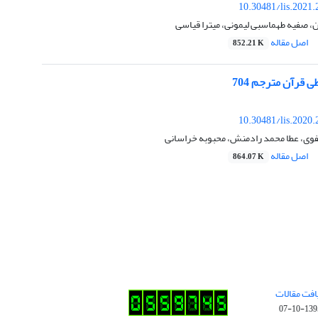
10.30481/lis.2021
، صفیه طهماسبی لیمونی، میترا قیاسی
اصل مقاله
852.21 K
قرآن مترجم 704
10.30481/lis.2020
وی، عطا محمد رادمنش، محبوبه خراسانی
اصل مقاله
864.07 K
افت مقالات
1395-10-