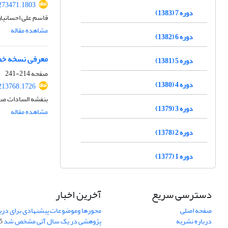
.273471.1803
دوره 7 (1383)
قاسم علی احسانیان
مشاهده مقاله
دوره 6 (1382)
معرفی نسخه خطی 
دوره 5 (1381)
صفحه
214-241
دوره 4 (1380)
.213768.1726
بنفشه السادات صف
دوره 3 (1379)
مشاهده مقاله
دوره 2 (1378)
دوره 1 (1377)
دسترسی سریع
آخرین اخبار
صفحه اصلی
محورها وموضوعات پیشنهادی برای دری
درباره نشریه
پژوهشی در یک سال آتی مشخص شد
07