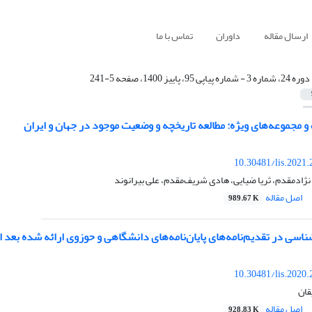
ارسال مقاله
داوران
تماس با ما
دوره 24، شماره 3 - شماره پیاپی 95، پاییز 1400، صفحه 5-241
و مجموعه‌های ویژه: مطالعه تاریخچه و وضعیت موجود در جهان و ایران
10.30481/lis.2021
ژادمقدم، ثریا ضیایی، هادی شریف‌مقدم، علی بیرانوند
اصل مقاله
989.67 K
سی در تقدیم‌نامه‌های پایان‌نامه‌های دانشگاهی و حوزوی ارائه شده بعد از
10.30481/lis.2020
قان
اصل مقاله
928.83 K