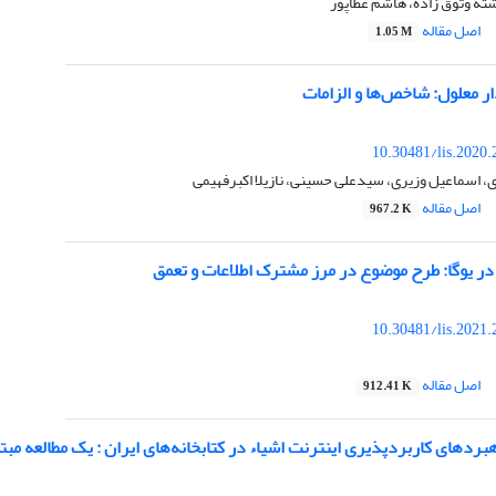
ته وثوق زاده، هاشم عطاپور
اصل مقاله
1.05 M
ر معلول: شاخص‌ها و الزامات
10.30481/lis.2020
 اسماعیل وزیری، سیدعلی حسینی، نازیلا اکبرفهیمی
اصل مقاله
967.2 K
در یوگا: طرح موضوع در مرز مشترک اطلاعات و تعمق
10.30481/lis.2021
اصل مقاله
912.41 K
بردهای کاربردپذیری اینترنت اشیاء در کتابخانه‌های ایران : یک مطالعه مبتن