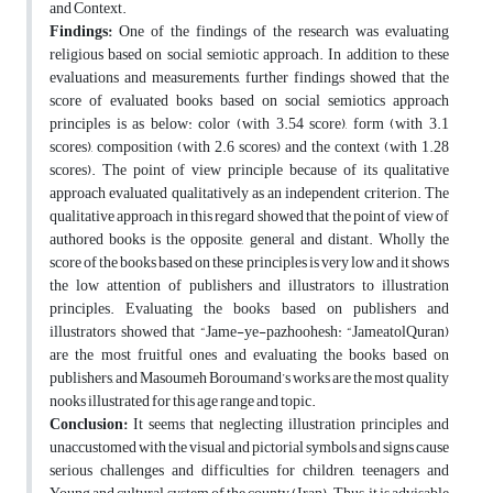
and Context.
Findings:
One of the findings of the research was evaluating
religious based on social semiotic approach. In addition to these
evaluations and measurements, further findings showed that the
score of evaluated books based on social semiotics approach
principles is as below: color (with 3.54 score), form (with 3.1
scores), composition (with 2.6 scores) and the context (with 1.28
scores). The point of view principle because of its qualitative
approach evaluated qualitatively as an independent criterion. The
qualitative approach in this regard showed that the point of view of
authored books is the opposite, general and distant. Wholly the
score of the books based on these principles is very low and it shows
the low attention of publishers and illustrators to illustration
principles. Evaluating the books based on publishers and
illustrators showed that “Jame-ye-pazhoohesh: “JameatolQuran)
are the most fruitful ones and evaluating the books based on
publishers, and Masoumeh Boroumand’s works are the most quality
nooks illustrated for this age range and topic.
Conclusion
:
It seems that neglecting illustration principles and
unaccustomed with the visual and pictorial symbols and signs cause
serious challenges and difficulties for children, teenagers and