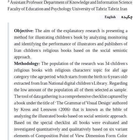
3
Assistant Professor, Department of Knowledge and Information Science,
Faculty of Education and Psychology, University of Tabriz, Tabriz, Iran
چکیده
English
Objective:
The aim of the explanatory research is presenting a
method for illustrating children’s book by analyzing, monitoring
and identifying the performance of illustrators and publishers of
Iran children’s religious books based on the social semiotic
approach.
Methodology:
The population of the research was 34 children’s
religious books with religious characters’ topic for alef age
category (the age period, which starts from the birth to 6 years old)
extracted from Iran National digital children’s Library. Regarding
the low amount of the population, all of them selected as sample.
The tool of data gathering is a comprehensive checklist captured by
a book under the title of “The Grammar of Visual Design” authored
by Kress and Leeuwen (2006) that is known as the bible of
analyzing the illustrated books based on social semiotic approach.
Based on the special checklist, all books were evaluated and
investigated quantitatively and qualitatively based on six variant
elements of Composition, Point of View, Dimension, Form, Color,