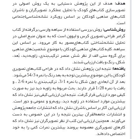
هدف:
هدف از این پژوهش دستیابی به یک روش اصولی در
تصویرسازی کتاب‌های کودک با تحلیل عملکرد تصویرگران و ناشران
کتاب‌های مذهبی کودکان بر اساس رویکرد نشانه‌شناسی‌اجتماعی
است.
روش‌شناسی:
روش بررسی استفاده از سیاهه ‌وارسی برگرفته از کتاب
گرامر طراحی ‌تصویری کرس و لیوون است که به‌ عنوان منبع اصلی در
تحلیل نشانه‌شناختی کتاب‌های‌مصور به کار می‌رود. بر اساس این
سیاهه، کلیه کتاب‌های مذهبی کودکان با موضوع شخصیت‌های مذهبی
برای گروه سنی الف از نظر شش عنصر ترکیب‌بندی، زاویه‌دید، بُعد،
شکل، رنگ و بافت ارزیابی شدند.
یافته‌ها:
نتیجه این پژوهش نشان داد که در طراحی کتاب‌های تصویری
کودکان با این موضوع بیشترین توجه به بعد رنگ با نمره 54/3 می‌شود.
بعد از آن ابعادی چون شکل با نمره 3/1، ترکیب‌بندی با نمره 2/6 ، و
بافت با نمره 1/28 قرار دارند. بحث مربوط به زاویه ‌دید نیز به ‌صورت
کیفی مورد ارزیابی قرار گرفت. نتیجه این ارزیابی کیفی نیز نشان داد که
بیشترین موارد استفاده در زاویه‌ دید، روبه‌رو و عمومی و دور است.
ارزیابی این آثار بر اساس ناشران نشان داد که انتشارات‌ جامعه ‌پژوهش
و انتشارات‌ جامعه‌القرآن بهترین نتیجه را در این خصوص به دست
می‌آورند. همچنین ارزیابی این کتب از نظر تصویرگران نیز نشان داد که
کارهای تصویرگری معصومه‌ برومند بیشترین نمرات کمی را به خود
اختصاص داده‌اند.