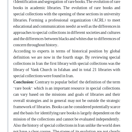
(Identification and segregation of rare books; The evolution of rare
books in academic libraries; The evolution of rare books and
special collections with the opening of these sections in university
libraries; Forming a professional organization (ACRL) to meet
educational and communication needs), as well as the differences in
approaches to special collections in different societies and cultures
and the differences between blacks and whites due to differences of
concern throughout history
.
According to experts, in terms of historical position by global
definition, we are now in the fourth stage
.
By reviewing special
collections in Iran, the first library with special collections was the
library of Vank Church in Isfahan, and in total, 21 libraries with
special collections were found in Iran
.
Conclusion:
Contrary to popular belief, the definition of the term
"rare book", which is an important resource in special collections,
can vary based on the missions and goals of libraries and their
overall strategies, and in general, may not be outside the strategic
framework of libraries. Books can be considered potentially scarce
and the basis for identifying rare books is largely dependent on the
mission of the collections and cannot be evaluated independently.
Also, the history of special collections in Iran, unlike the world, does
not have a clear course. The stages of its evolution are not clearly