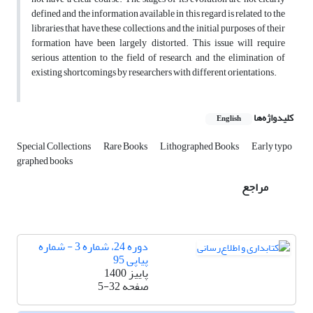
defined and the information available in this regard is related to the
libraries that have these collections, and the initial purposes of their
formation have been largely distorted. This issue will require
serious attention to the field of research, and the elimination of
existing shortcomings by researchers with different orientations.
کلیدواژه‌ها
English
Special Collections
Rare Books
Lithographed Books
Early typo
graphed books
مراجع
دوره 24، شماره 3 - شماره
پیاپی 95
پاییز 1400
صفحه
5-32