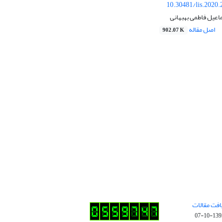
10.30481/lis.2020
اعیل فاطمی بهبهانی
اصل مقاله
902.07 K
افت مقالات
1395-10-