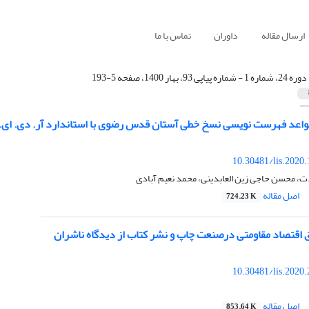
ارسال مقاله
داوران
تماس با ما
دوره 24، شماره 1 - شماره پیاپی 93، بهار 1400، صفحه 5-193
قواعد فهرست نویسی نسخ خطی آستان قدس رضوی با استاندارد آر. دی. ای. و
10.30481/lis.2020
، محسن حاجی زین العابدینی، محمد نعیم آبادی
اصل مقاله
724.23 K
 اقتصاد مقاومتی درصنعت چاپ و نشر کتاب از دیدگاه ناشران
10.30481/lis.2020
اصل مقاله
853.64 K