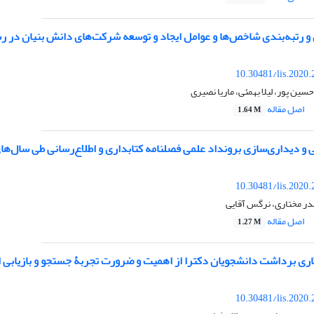
و رتبه‌بندی شاخص‌ها و عوامل ایجاد و توسعه شرکت‌های دانش بنیان در رش
10.30481/lis.2020
ین پور، لیلا بهمئی، ماریا نصیری
اصل مقاله
1.64 M
دیداری‌سازی برونداد علمی فصلنامه کتابداری و اطلاع‌رسانی طی سال‌های 1388 تا 97
10.30481/lis.2020
در مختاری، نرگس آقایی
اصل مقاله
1.27 M
اری برداشت دانشجویان دکترا از اهمیت و ضرورت تجربۀ جستجو و بازیابی 
10.30481/lis.2020