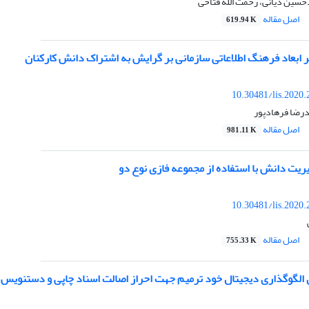
حسین دیانی، رحمت الله فتاحی
اصل مقاله
619.94 K
 ابعاد فرهنگ اطلاعاتی سازمانی بر گرایش به اشتراک دانش کارکنان
10.30481/lis.2020
درضا فرهادپور
اصل مقاله
981.11 K
یریت دانش با استفاده از مجموعه فازی نوع دو
10.30481/lis.2020
اصل مقاله
755.33 K
لگوگذاری دیجیتال خود ترمیم جهت احراز اصالت اسناد چاپی و دستنویس 