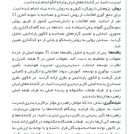
اینترنت اشیاء در کتابخانه‌های ایران و ارائه الگو انجام شده است.
روش
: پژوهش با رویکرد کیفی و به روش داده بنیاد انجام شده است.
برای جمع آوری اطلاعات از روش اسنادی و مصاحبه با نمونه آماری 13
نفر از اساتید علم اطلاعات و دانش‌شناسی کشور از طریق روش
نمونه‌گیری گلوله برفی استفاده شد. داده‌ها در سه گام کدگذاری باز،
محوری، انتخابی و تفسیر گزاره‌های مصاحبه و الگوی پارادایمی تحلیل
گردید. سنجش روایی به روش پاسخگو و پایایی از دو کدگذاری تعیین
شد.
یافته‌ها:
پس از تجزیه و تحلیل یافته‌ها تعداد 35 مقوله اصلی از خرده
مقولات و مفاهیم به دست آمد. مقولات اصلی در 8 طبقه: کنترل و
نظارت، توسعه خدمات، دسترس‌پذیری، مدیریت هوشمند، تأمین
امنیت، نوآوری و توسعه، آموزش سواد اطلاعاتی و انگیزش و کامیابی
قرار گرفتند و الگوی پارادایمی و نظری ارائه گردید. در الگوی نظری
مستخرج پدیده اصلی کاربردپذیری اینترنت اشیاء در کتابخانه‌های ایران
است و از طرف طبقات مکشوفه و پدیده اصلی به طرف طبقه اصلی
راهبردها ارتباط داده شد.
نتیجه‌گیری:
نشان داد که عوامل راهبردی مؤثر برکاربردپذیری اینترنت
اشیاء به عنوان یک فرایند پیشگام کتابخانه‌ها را متحول می‌سازند.
راهبردها تأثیر بسزایی در کاربردپذیری اینترنت اشیاء در کتابخانه‌ها و
توسعه آتی آن‌ها دارند. طبقات هشتگانه مکشوفه در الگوی ارائه شده
در کانون توجه مصاحبه‌شوندگان قرار داشته و با توجه به ارزیابی به
عمل آمده، اهمیت راهبردهای مستخرج در موفقیت کتابخانه‌هایی که از