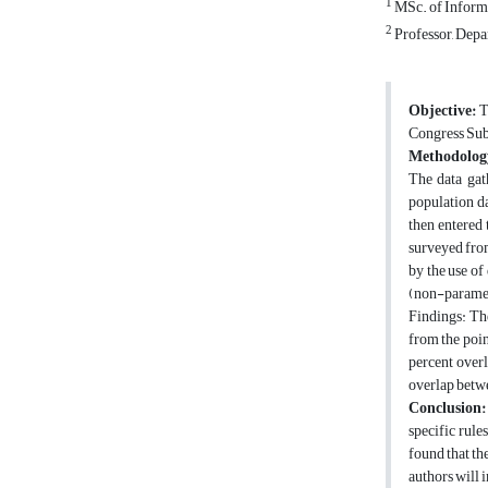
1
MSc. of Informa
2
Professor, Depa
Objective:
Th
Congress Sub
Methodolog
The data gat
population da
then entered 
surveyed from
by the use of 
(non-parametr
Findings: Th
from the poin
percent overl
overlap betwe
Conclusion:
specific rules
found that th
authors will 