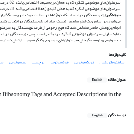
سرعنوان‌ه
سرعنوان‌های موضوعی کنگره که به همان کلیدواژه‌ها اختصاص یافته، 28 درصد همپوشانی وجود دارد.
نتیجه‌گیری:
نویسندگان در انتخاب کلیدواژه‌ها در مقالات خود با برچسب‌گذارا
می‌شود، بر اساس یک نظم مشخص نیست. بنابراین نویسندگان در انتخاب کلیدواژ
انجام پژوهش حاضر مشخص شد که هیچ رجوعی از طرف نویسندگان به سرعنوان‌
نمایه‌سازان سرعنوان موضوعی کنگره، نزدیک‌تر است. پس نویسندگان در انتخاب
بیبسونومی و توصیفگرهای سرعنوان‌های موضوعی کنگره موجب ارتقای دسترسی 
کلیدواژه‌ها
ساینتومتریکس
فولکسونومی
فوکسونومی
برچسب
بیبسونومی
سر
عنوان مقاله
English
th Bibsonomy Tags and Accepted Descriptions in the
نویسندگان
English