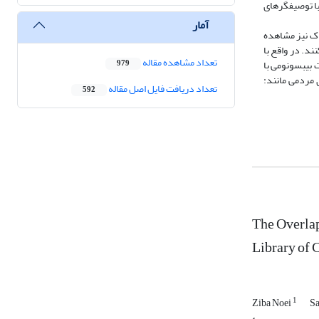
ومتریکس با توصیفگرهای
آمار
اک نیز مشاهده
د. در واقع با
تعداد مشاهده مقاله
بیبسونومی با
979
 مردمی مانند:
تعداد دریافت فایل اصل مقاله
592
The Overlap
Library of 
1
Ziba Noei
Sa