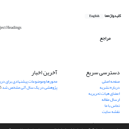
کلیدواژه‌ها
English
ject Headings
مراجع
دسترسی سریع
آخرین اخبار
صفحه اصلی
محورها وموضوعات پیشنهادی برای دری
درباره نشریه
پژوهشی در یک سال آتی مشخص شد
07
اعضای هیات تحریریه
ارسال مقاله
تماس با ما
نقشه سایت
سامانه مدیریت نشریات علمی.
طراحی و پیاده سازی از
سیناوب