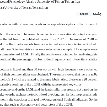
e and Psychology, Alzahra University of Tehran, Tehran, Iran
ra University of Tehran, Tehran, Iran
چکیده
English
e articles with Bibsonomy labels and accepted descriptors in the Library of
in the articles. The research method is an observational content analysis.
e collected from the published papers from 2017 to December of 2018 as
d to collect the keywords from a specialized source in scientometrics field
ll three Scientometrics sites were selected as a sample. The samples were
us dimensions of LCSH. Finally, the results were obtained for analyzing data
 questions), the percentage of subscription frequency and inferential statistics
 bottom in Excel, and then 50 keywords with high frequency were obtained
of their commonalities was obtained. The results showed that there is an 82
 the LCSH which are related to the same labels. Also، there was a 28 percent
escriptive headings of the LCSH, with the same related keywords.
ibsonomy and on the LCSH, and the least similarities are also not based on the
 keywords، such as: the topic title of the Congress. In fact, the present study
onomy site was closer to that of the Congressional Topical Indicators. So, the
nking sites such as Bibsonomy and descriptors of the LCSH.