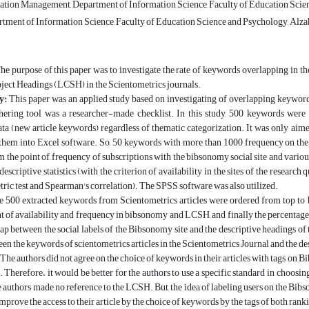
tion Management, Department of Information Science, Faculty of Education Scienc
rtment of Information Science, Faculty of Education Science and Psychology, Alzah
e purpose of this paper was to investigate the rate of keywords overlapping in th
ject Headings (LCSH) in the Scientometrics journals.
y:
This paper was an applied study based on investigating of overlapping keywords 
hering tool was a researcher-made checklist. In this study, 500 keywords wer
ta (new article keywords) regardless of thematic categorization. It was only aime
them into Excel software. So, 50 keywords with more than 1000 frequency on the a
 the point of, frequency of subscriptions with the bibsonomy social site and vario
descriptive statistics (with the criterion of availability in the sites of the research
ic test and Spearman's correlation). The SPSS software was also utilized.
e 500 extracted keywords from Scientometrics articles were ordered from top to
t of availability and frequency in bibsonomy and LCSH, and finally the percentage 
ap between the social labels of the Bibsonomy site and the descriptive headings of
en the keywords of scientometrics articles in the Scientometrics Journal and the d
The authors did not agree on the choice of keywords in their articles with tags on B
. Therefore، it would be better for the authors to use a specific standard in choosing
e authors made no reference to the LCSH. But, the idea of ​​labeling users on the Bibs
improve the access to their article by the choice of keywords by the tags of both ra