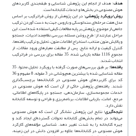
هدف
: هدف از انجام این پژوهش شناسایی و طبقه‌بندی کاربردهای
هوش مصنوعی در بخش­‌ها و خدمات کتابخانه است.
روش/رویکرد پژوهشی
: در این پژوهش از روش فراترکیب بر اساس
مدل هفت مرحله‌ای سندلوسکی و باروس جهت به دست آوردن ترکیب
جامعی از موضوع پژوهش بر پایه مطالعات کیفی استفاده شده است. این
مراحل عبارتند از: طرح روشن مسئله، بررسی نظام‌مند ادبیات، جستجو
و پالایش متون منتخب، استخراج اطلاعات متون، تحلیل و ترکیب یافته‌ها،
کنترل کیفیت و ارائه نتایج. پس از مطابقت معیارهای ورود مقالات، از
مجموع 1116 مقاله بازیابی شده، 35 مقاله برای بررسی در فراترکیب
انتخاب شدند.
یافته‌ها:
بر طبق بررسی‌های صورت گرفته با رویکرد تحلیل محتوا، 35
مقاله شناسایی شده با بیشترین هم‌پوشانی در 3 مقوله، 8 مفهوم و 36
کد برای کاربردهای هوش مصنوعی در کتابخانه‌ها برچسب‌گذاری
شدند. یافته‌های پژوهش حاکی از آن است که هوش مصنوعی در
خدمات مجموعه‌سازی، سازمان‌دهی، جستجو در پایگاه‌های اطلاعاتی،
مرجع، امانت، بازیابی اطلاعات، برنامه‌ریزی و طراحی و توسعه کتابخانه
نقش دارد.
نتیجه‌گیری:
نتایج این پژوهش نشانگر آن است که هوش مصنوعی
می‌تواند در تمام بخش‌های کتابخانه تحولات گسترده‌ای ایجاد کند و
چهره کتابخانه را به شدت تغییر دهد.
شناسایی مؤلفه‌های کارکرد
هوش مصنوعی در کتابخانه‌ها علاوه بر افزودن دانش در این زمینه،