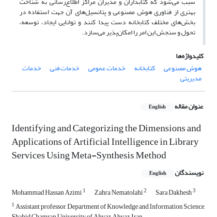
سبب می‌شود که کتابداران و مدیران مراکز اطلاع‌رسانی به شناخت
بهتری از فناوری هوش مصنوعی و پتانسیل‌های آن جهت استفاده در
بخش‌های مختلف کتابخانه دست پیدا کنند و توانایی ایجاد، توسعه،
تحول و سنجش این امر را امکان‌پذیر می‌سازد.
کلیدواژه‌ها
هوش مصنوعی
کتابخانه
خدمات عمومی
خدمات فنی
خدمات
مدیریتی
عنوان مقاله
English
Identifying and Categorizing the Dimensions and
Applications of Artificial Intelligence in Library
Services Using Meta-Synthesis Method
نویسندگان
English
1
2
3
Mohammad Hassan Azimi
Zahra Nematolahi
Sara Dakhesh
1
Assistant professor, Department of Knowledge and Information Science,
Shahid Chamran University of Ahvaz, Ahvaz, Iran