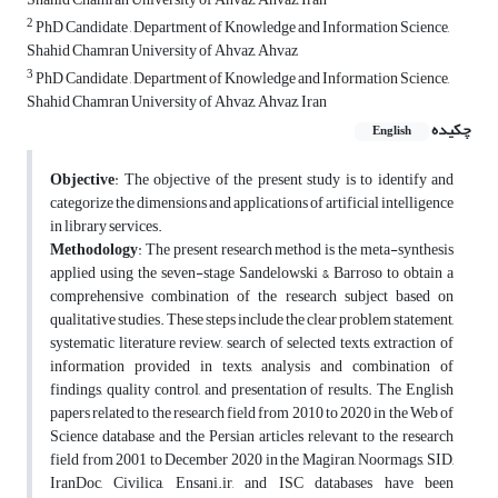
2
PhD Candidate , Department of Knowledge and Information Science,
Shahid Chamran University of Ahvaz, Ahvaz
3
PhD Candidate , Department of Knowledge and Information Science,
Shahid Chamran University of Ahvaz, Ahvaz, Iran
چکیده
English
Objective
: The objective of the present study is to identify and
categorize the dimensions and applications of artificial intelligence
in library services.
Methodology
: The present research method is the meta-synthesis
applied using the seven-stage Sandelowski & Barroso to obtain a
comprehensive combination of the research subject based on
qualitative studies. These steps include the clear problem statement,
systematic literature review, search of selected texts, extraction of
information provided in texts, analysis and combination of
findings, quality control, and presentation of results. The English
papers related to the research field from 2010 to 2020 in the Web of
Science database and the Persian articles relevant to the research
field from 2001 to December 2020 in the Magiran, Noormags, SID,
IranDoc, Civilica, Ensani.ir, and ISC databases have been