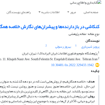
صفحه اصلی
مرور
اطلاعات نشریه
راهنمای نویسندگان
کنکاشی در بازدارنده‌ها و پیشران‌های نگارش خلاصه همگا
نوع مقاله : مقاله پژوهشی
نویسندگان
2
1
پرویز شهریاری
بهروز رسولی
1
پژوهشگاه علوم و فناوری اطلاعات ایران (ایرانداک)، تهران، ایران
2
No. 11. Khajeh Nasir Ave. South Felestin St. Enqelab Eslami Ave. , Tehran, Iran.
10.30481/lis.2022.329433.1942
چکیده
هدف
: «خلاصه همگان‌فهم» از روش‌هایی است که در دو دهه گذشته به عنوان یکی 
این حال، شمار این خلاصه‌ها هنوز بسیار نیست و هنوز روشن نیست که پژوهشگر
سمت‌وسو بکشاند. این مقاله به دنبال آگاهی از کلیدی‌ترین بازدارنده‌ها و پی
روش
ایرانی و جهانی، 56 اثر از آن‌ها در پیوند با موضوع این پژوهش شناسایی و تحلیل شدند.