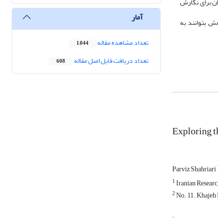
ژوهشگران برای نگارش
آمار
هش بتوانند به
تعداد مشاهده مقاله
1,044
تعداد دریافت فایل اصل مقاله
608
Exploring t
Parviz Shahriari
1
Iranian Researc
2
No. 11. Khajeh N