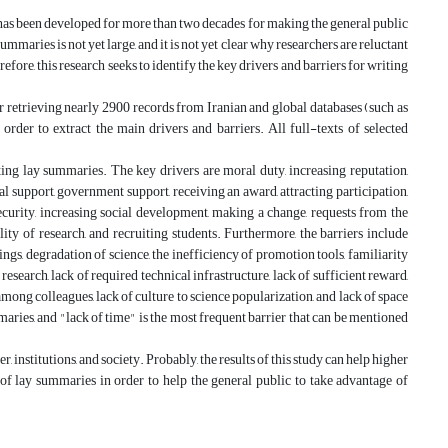
 has been developed for more than two decades for making the general public
mmaries is not yet large, and it is not yet clear why researchers are reluctant
re, this research seeks to identify the key drivers and barriers for writing
 retrieving nearly 2900 records from Iranian and global databases (such as
order to extract the main drivers and barriers. All full-texts of selected
ting lay summaries. The key drivers are moral duty, increasing reputation,
nal support, government support, receiving an award, attracting participation,
security, increasing social development, making a change, requests from the
lity of research, and recruiting students. Furthermore, the barriers include
ings, degradation of science, the inefficiency of promotion tools, familiarity
esearch, lack of required technical infrastructure, lack of sufficient reward,
among colleagues, lack of culture to science popularization, and lack of space
maries, and "lack of time" is the most frequent barrier that can be mentioned
r, institutions, and society. Probably, the results of this study can help higher
of lay summaries in order to help the general public to take advantage of