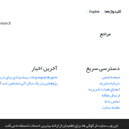
کلیدواژه‌ها
English
esearch
مراجع
دسترسی سریع
آخرین اخبار
صفحه اصلی
محورها وموضوعات پیشنهادی برای دری
درباره نشریه
پژوهشی در یک سال آتی مشخص شد
07
اعضای هیات تحریریه
ارسال مقاله
تماس با ما
نقشه سایت
سامانه مدیریت نشریات علمی.
طراحی و پیاده سازی از
سیناوب
این وب سایت از کوکی ها برای اطمینان از ارائه بهترین خدمات استفاده می کند.