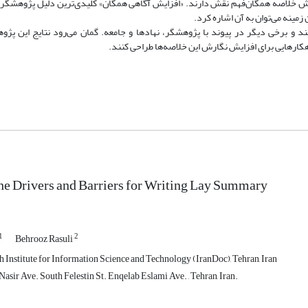
 در مجموع 19 پیشران و 17 بازدارنده در نگارش خلاصه همگان‌فهم نقش دارند. «افزایش آگاهی همگان» کلیدی‌ترین دلیل پ
زمینه می‌توان به آن اشاره کرد.
ند و برخی دیگر در پیوند با پژوهشگر، نهادها و جامعه. گمان می‌رود نتایج این پژو
هکارهایی برای افزایش نگارش این خلاصه‌ها طراحی کنند.
he Drivers and Barriers for Writing Lay Summary
1
2
Behrooz Rasuli
h Institute for Information Science and Technology (IranDoc), Tehran, Iran
asir Ave. South Felestin St. Enqelab Eslami Ave. , Tehran, Iran.