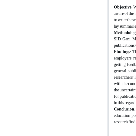
Objective
: 
aware of the 
to write thes
lay summarie
Methodolog
SID, Ganj, Ma
publications 
Findings
: T
employers’ re
getting feedb
general publi
researchers’ 
with the conc
the uncertain
for publicati
in this regard
Conclusion
:
education po
research findi