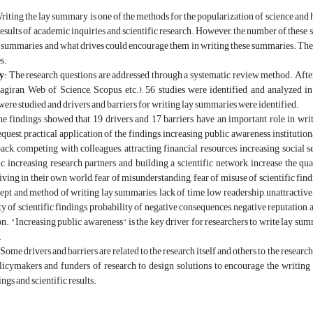
Writing the lay summary is one of the methods for the popularization of science and
results of academic inquiries and scientific research. However, the number of these su
e summaries and what drives could encourage them in writing these summaries. Therefo
s.
y
: The research questions are addressed through a systematic review method. After
giran, Web of Science, Scopus, etc.), 56 studies were identified and analyzed in 
were studied and drivers and barriers for writing lay summaries were identified.
he findings showed that 19 drivers and 17 barriers have an important role in wri
quest, practical application of the findings, increasing public awareness, institutio
ack, competing with colleagues, attracting financial resources, increasing social 
c, increasing research partners and building a scientific network, increase the qua
living in their own world, fear of misunderstanding, fear of misuse of scientific find
ept and method of writing lay summaries, lack of time, low readership, unattractive r
ty of scientific findings, probability of negative consequences, negative reputation 
on. "Increasing public awareness" is the key driver for researchers to write lay sum
.
 Some drivers and barriers are related to the research itself and others to the researche
licymakers and funders of research to design solutions to encourage the writing 
ngs and scientific results.