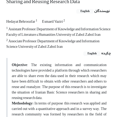
Sharing and Reusing Research Data
نویسندگان
English
1
2
Hedayat Behroozfar
Esmaeil Vaziri
1
Assistant Professor, Department of Knowledge and Information Science,
Faculty of Literature & Humanities, University of Zabol, Zabol, Iran
2
Associate Professor, Department of Knowledge and Information
Science, University of Zabol, Zabol, Iran
چکیده
English
Objective
: The existing information and communication
technologies have provided a platform through which researchers
are able to share even the data used in their research, which may
have been difficult to obtain, with other researchers and others to
reuse and reanalyze. The purpose of this research is to investigate
the situation of Iranian Basic Science researchers in sharing and
reusing research data.
Methodology:
In terms of purpose, this research was applied and
carried out with a quantitative approach and in a survey way. The
research community was formed by researchers in the field of