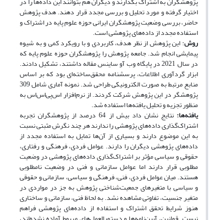
پژوهشگران به اشتراک بگذارند و دیگران هم بتوانند این داده‌ها را در
اختیار گرفته و مورد تحلیل و بررسی مجدد قرار دهند. هدف پژوهش
حاضر، بررسی وضعیت پژوهشگران ایرانی حوزه علوم پایه در اشتراک و
استفاده مجدد از داده‌های پژوهشی است.
روش
: این پژوهش از نظر هدف، کاربردی و با رویکرد کمی و به شیوه
پیمایشی انجام شد. جامعه پژوهش را پژوهشگران حوزه علوم پایه که
در سال 2021 در پایگاه وب آو ساینس مقاله داشتند، تشکیل دادند.
ابزار گردآوری اطلاعات، پرسشنامه‌ محقق‌ساخته‌ای بود که بر اساس
منابع مرتبط به صورت الکترونیکی طراحی شد. نمونه آماری شامل 309
پژوهشگر در این پژوهش شرکت کردند. از نرم‌افزار اس‌پی‌اس‌اس به
منظور تجزیه و تحلیل یافته‌ها استفاده شد.
یافته­‌ها
:
نتایج نشان داد بیش از 64 درصد از پژوهشگران تجربه
اشتراک‌گذاری داده‌های پژوهشی را ندارند هر چند نگرش مثبتی نسبت
به این موضوع دارند و بسیاری از آن‌ها تمایل به استفاده مجدد از
داده‌های پژوهشی دیگران را دارند. عوامل فردی، فرهنگی و رفتاری،
حقوقی و سیاسی مؤثر بر اشتراک‌گذاری داده‌های پژوهشی در وضعیت
مطلوبی قرار دارند اما عوامل سازمانی و فنی در وضعیت نامطلوبی
هستند. میان عوامل فردی، فنی، فرهنگی و سیاسی، سازمانی و حقوقی
و سیاسی با متغیرهای جمعیت‌شناختی پژوهش به جز در مواردی در
متغیر جنسیت، تفاوتی مشاهده نشد. به لحاظ فنی، سازمانی و ساختاری
هنوز شرایط تحقق اشتراک و استفاده از داده‌های پژوهشی فراهم
نیست. قوانین، آیین‌نامه‌ها و دستورالعمل‌های مربوط آماده نشده‌اند،