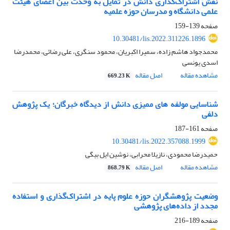
نقش اشتراک‌گذاری دانش در تمایل به وحدت بین اعضای هیئت
علمی دانشگاه و مدرسان حوزه علمیه
صفحه
139-159
10.30481/lis.2022.311226.1896
محمدجواد هاشم زاده، سمیرا اکبریان، محمود سنگری، علی رضائی، محمدرضا
اسدی یونسی
مشاهده مقاله
اصل مقاله
669.23 K
شناسایی مولفه های ممیزی دانش از دیدگاه خبرگان؛ یک پژوهش
دلفی
صفحه
161-187
10.30481/lis.2022.357088.1999
حمیدرضا محمودی، نازیلا محرابی، نوشین ایل بیگی
مشاهده مقاله
اصل مقاله
868.79 K
وضعیت پژوهشگران حوزه علوم پایه در اشتراک‌گذاری و استفاده
مجدد از داده‌های پژوهشی
صفحه
189-216