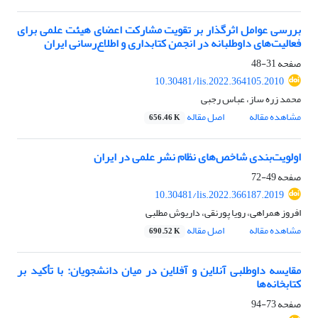
بررسی عوامل اثرگذار بر تقویت مشارکت اعضای هیئت علمی برای
فعالیت‌های داوطلبانه در انجمن کتابداری و اطلاع‌رسانی ایران
صفحه
31-48
10.30481/lis.2022.364105.2010
محمد زره ساز، عباس رجبی
مشاهده مقاله
اصل مقاله
656.46 K
اولویت‌بندی شاخص‌های نظام نشر علمی در ایران
صفحه
49-72
10.30481/lis.2022.366187.2019
افروز همراهی، رویا پورنقی، داریوش مطلبی
مشاهده مقاله
اصل مقاله
690.52 K
مقایسه داوطلبی آنلاین و آفلاین در میان دانشجویان: با تأکید بر
کتابخانه‌ها
صفحه
73-94