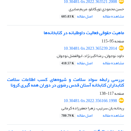
10.30481/lis.2022.363521.2008
حسن محمودی توپکانلو، مریم صابری
مشاهده مقاله
اصل مقاله
605.03 K
ماهیت حقوقی فعالیت داوطلبانه در کتابخانه‌ها
صفحه
95-115
10.30481/lis.2023.365239.2014
داود نوجوان، رضا اکبرنژاد، ابوالفضل نوجوان
مشاهده مقاله
اصل مقاله
418.57 K
بررسی رابطه سواد سلامت و شیو‌ه‌های کسب اطلاعات سلامت
کتابداران کتابخانه آستان قدس رضوی در دوران همه گیری کرونا
صفحه
117-138
10.30481/lis.2022.356166.1998
ریحانه بان سرتیپ، زهرا جعفرزاده کرمانی
مشاهده مقاله
اصل مقاله
780.79 K