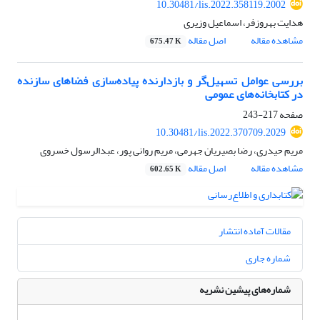
10.30481/lis.2022.358119.2002
هدایت بهروزفر، اسماعیل وزیری
مشاهده مقاله
اصل مقاله
675.47 K
بررسی عوامل تسهیل‌گر و بازدارنده پیاده‌سازی فضاهای سازنده
در کتابخانه‌های عمومی
صفحه
217-243
10.30481/lis.2022.370709.2029
مریم حیدری، رضا بصیریان جهرمی، مریم روانی پور، عبدالرسول خسروی
مشاهده مقاله
اصل مقاله
602.65 K
مقالات آماده انتشار
شماره جاری
شماره‌های پیشین نشریه