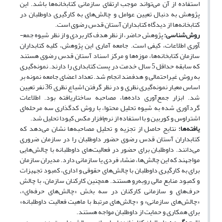
استفاده از آن می‌تواند موجب ارتقای سازمانی کتابخانه‌ها باشد. این
پژوهش به دنبال تعیین عوامل و چالش‌­های به کارگیری داوطلبان در
کتابخانه­‌ها از دیدگاه کتابداران آستان قدس رضوی است.
روش‌­شناسی:
پژوهش حاضر، از نظر هدف کاربردی و از نظر شیوه جمع­
آوری اطلاعات، کیفی است. جامعه آماری این پژوهش، کلیه کتابداران
سازمان کتابخانه‌­ها، موزه­‌ها و مرکز اسناد آستان قدس رضوی هستند
که سابقه حداقل 5 سال خدمت در پست کتابداری را دارند. نمونه‌گیری
به روش غیراحتمالی و هدفمند انجام شد. تعداد اعضای جامعه نمونه بر
اساس معیار نمونه‌گیری نظری و در نظر گرفتن اشباع نظری 36 نفر تعیین
شد. ابزار جمع­‌آوری داده­‌ها، مصاحبه ساختاریافته بود. اطلاعات
گردآوری شده به شیوه تحلیل محتوا، با روش کدگذاری سه مرحله‌­ای
اشتراوس و کوربین و با استفاده از نرم‌افزار مکس کیودا تحلیل شد.
یافته‌­ها:
نتایج حاصل از تجزیه و تحلیل مصاحبه­‌ها نشان می­‌دهد که
کتابداران آستان قدس رضوی حضور داوطلبان را در سازمان ضروری
می‌­دانند. داوطلبان برای حضور در فعالیت­‌های داوطلبانه با چالش‌هایی
مواجهند که این چالش‌ها، منشاء فردی یا سازمانی دارد. مدیران سازمان
برای به کارگیری داوطلبان با چالش‌های حقوقی و اداری، کمبود تجهیزات
و کمبود منابع مالی روبه‌رو هستند. همچنین کارکنان سازمان، با چالش
حرف‌ه­ای و سازمانی کارکنان در سه بخش «چالش‌های حرفه‌ای»،
«چالش‌های سازمانی» و «چالش‌های مرتبط با ماهیت فعالیت داوطلبانه»
برای همکاری و حمایت از داوطلبان مواجه هستند.