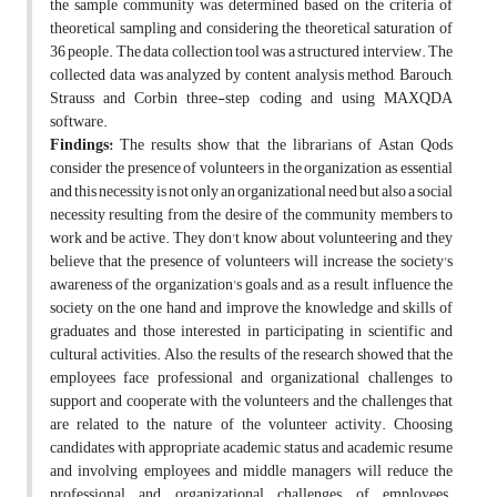
the sample community was determined based on the criteria of
theoretical sampling and considering the theoretical saturation of
36 people. The data collection tool was a structured interview. The
collected data was analyzed by content analysis method, Barouch,
Strauss and Corbin three-step coding and using MAXQDA
software.
Findings:
The results show that the librarians of Astan Qods
consider the presence of volunteers in the organization as essential
and this necessity is not only an organizational need but also a social
necessity resulting from the desire of the community members to
work and be active. They don't know about volunteering and they
believe that the presence of volunteers will increase the society's
awareness of the organization's goals and, as a result, influence the
society on the one hand and improve the knowledge and skills of
graduates and those interested in participating in scientific and
cultural activities. Also, the results of the research showed that the
employees face professional and organizational challenges to
support and cooperate with the volunteers and the challenges that
are related to the nature of the volunteer activity. Choosing
candidates with appropriate academic status and academic resume
and involving employees and middle managers will reduce the
professional and organizational challenges of employees.