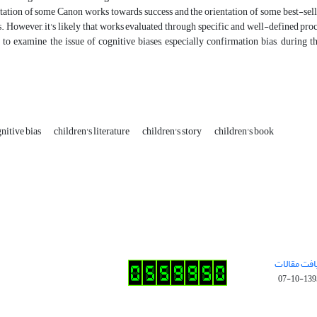
ntation of some Canon works towards success and the orientation of some best-sell
. However, it's likely that works evaluated through specific and well-defined proc
y to examine the issue of cognitive biases, especially confirmation bias, during 
nitive bias
children's literature
children's story
children's book
افت مقالات
1395-10-