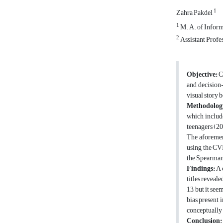
1
Zahra Pakdel
1
M. A. of Inform
2
Assistant Profe
Objective:
Co
and decision-
visual story 
Methodolog
which includ
teenagers (20
The aforement
using the CVI
the Spearma
Findings:
A 
titles reveal
13, but it se
bias present 
conceptually 
Conclusion: