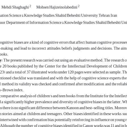
2
2
Mehdi Shaghaghi
Mohsen Hajizeinolabedini
ation Science & Knowledge Studies, Shahid Beheshti University, Tehran, Iran
ssor, Department of Information Science & Knowledge Studies, Shahid Beheshti Univ
gnitive biases are a kind of cognitive errors that affect human cognitive processes
making and lead to incorrect attitudes, beliefs, judgments and decisions. The aim o
books.
y
: The present research was carried out using an evaluative method. The research co
e 20 books published by the Center for the Intellectual Development of Children
23) and a total of 37 illustrated works under 120 pages were selected as sample. T
ioned checklist was translated and with the help of cognitive science experts, the
 method, its validity was checked and confirmed after modification, and the reliab
n-Brown index.
comparative analysis of children's and teen books from the Institute for the Intel
ed a significantly higher prevalence and diversity of cognitive biases in the latter.
ems there is no significant difference between Kanoon and best-selling titles. Moreov
in stories aimed at children and teenagers. Other biases identified in these works, s
intertwined with confirmation bias, potentially reinforcing its influence on young 
Although the number of cognitive biases identified in Canon works was 11 and in bes