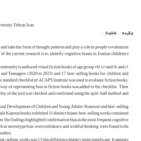
ersity, Tehran, Iran
چکیده
English
 and take the form of thought patterns and play a role in people's evaluation
f the current research is to identify cognitive biases in Iranian children's
mmunity is authored visual fiction books of age group (b), (c) and (b and c),
 and Teenagers (2020 to 2023) and 17 best-selling books for children and
he standard checklist of ACAPS Institute was used to evaluate fiction books.
 way of representing bias in fiction books was added to the checklist. Then,
ility of the tool was checked and confirmed using the split-half method and
lectual Development of Children and Young Adults (Kanoon) and best-selling
 While Kanoon books exhibited 11 distinct biases, best-selling works contained
er, the findings highlighted confirmation bias as the most frequent cognitive
uch as stereotype bias, overconfidence, and wishful thinking, were found to be
readers.
t-selling works was 13, this difference doesn't seem significant. It appears