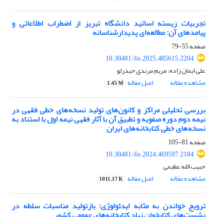
تجربیات زیسته اساتید دانشگاه تبریز از اضطراب اطلاعاتی و
پیامدهای آن: مطالعه‌ای پدیدار‌شناسانه
صفحه
55-79
10.30481/lis.2025.485615.2204
علی ایمان زاده، مریم مرندی حیدرلو
مشاهده مقاله
اصل مقاله
1.45 M
بررسی تحلیلی مراکز و کانون‌های تولید نسخه‌های خطی فقهی در
نیمه دوم دوره صفویه و تطبیق آن با آثار فقهی نیمه اول با استناد به
نسخه‌های خطی کتابخانه‌های ایران
صفحه
81-105
10.30481/lis.2024.469597.2184
حبیب الله عظیمی
مشاهده مقاله
اصل مقاله
1011.17 K
ترویج خواندن به‌ مثابه ایدئولوژی: بازتولید مناسبات سلطه در
نشست‌های کتابخوان نهاد کتابخانه‌های عمومی کشور