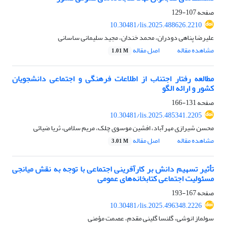
صفحه
107-129
10.30481/lis.2025.488626.2210
علیرضا پناهی دودران، محمد خندان، مجید سلیمانی ساسانی
مشاهده مقاله
اصل مقاله
1.01 M
مطالعه رفتار اجتناب از اطلاعات فرهنگی و اجتماعی دانشجویان
کشور و ارائه الگو
صفحه
131-166
10.30481/lis.2025.485341.2205
محسن شیرازی مهرآباد، افشین موسوی چلک، مریم سلامی، ثریا ضیائی
مشاهده مقاله
اصل مقاله
3.01 M
تأثیر تسهیم دانش بر کارآفرینی اجتماعی با توجه به نقش میانجی
مسئولیت اجتماعی کتابخانه‌های عمومی
صفحه
167-193
10.30481/lis.2025.496348.2226
سولماز انوشی، گلنسا گلینی مقدم، عصمت مؤمنی