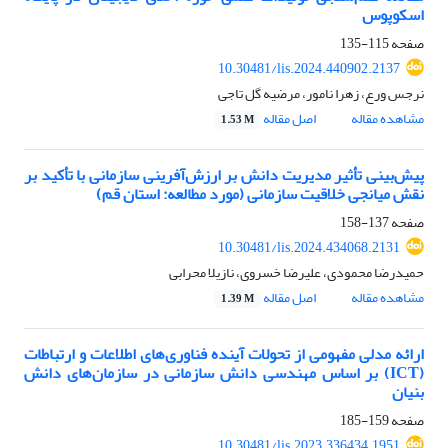
اسکوپوس
صفحه
115-135
10.30481/lis.2024.440902.2137
نرجس ورع، زهرا نامور، مرضیه گل تاجی
مشاهده مقاله
اصل مقاله
1.53 M
پیش‌بینی تأثیر مدیریت دانش بر ارزش‌آفرینی سازمانی با تأکید بر
نقش میانجی خلاقیت سازمانی (مورد مطالعه: استان قم)
صفحه
137-158
10.30481/lis.2024.434068.2131
حمیدرضا محمودی، علیرضا خسروی، نازیلا محرابی
مشاهده مقاله
اصل مقاله
1.39 M
ارائه مدلی مفهومی از تحولات آینده فناوری‌های اطلاعات و ارتباطات
(ICT) بر اساس مهندسی دانش سازمانی در سازمان‌های دانش
بنیان
صفحه
159-185
10.30481/lis.2023.336434.1951