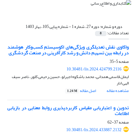
دوره و شماره:
دوره 27، شماره 1 - شماره پیاپی 105، بهار 1403
تعداد مقالات:
8
واکاوی نقش تعدیلگری ویژگی‌های اکوسیستم کسب‌وکار هوشمند
در رابطه بین تسهیم دانش و رشد کارآفرینی در صنعت گردشگری
صفحه
5-35
10.30481/lis.2024.424799.2116
ایمان قاسمی همدانی، محمد باشکوه اجیرلو، حسین رحیمی کلور، ناصر سیف
الهی انار
مشاهده مقاله
اصل مقاله
1.24 M
تدوین و اعتباریابی مقیاس کاربردپذیری روابط معنایی در بازیابی
اطلاعات
صفحه
37-62
10.30481/lis.2024.433887.2132