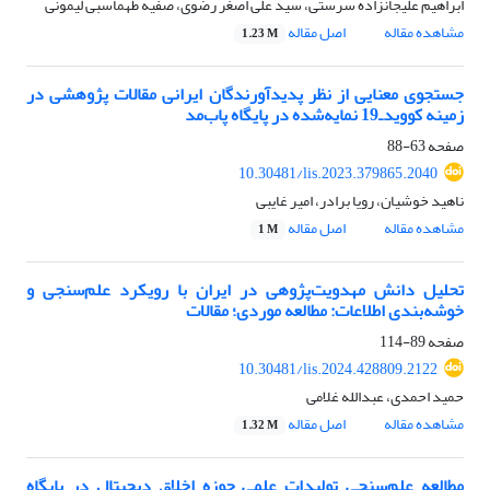
ابراهیم علیجانزاده سرستی، سید علی اصغر رضوی، صفیه طهماسبی لیمونی
مشاهده مقاله
اصل مقاله
1.23 M
جستجوی معنایی از نظر پدیدآورندگان ایرانی مقالات پژوهشی در
زمینه کوویدـ19 نمایه‌شده در پایگاه پاب‌مد
صفحه
63-88
10.30481/lis.2023.379865.2040
ناهید خوشیان، رویا برادر، امیر غایبی
مشاهده مقاله
اصل مقاله
1 M
تحلیل دانش مهدویت‌پژوهی در ایران با رویکرد علم‌سنجی و
خوشه‌بندی اطلاعات: مطالعه موردی؛ مقالات
صفحه
89-114
10.30481/lis.2024.428809.2122
حمید احمدی، عبدالله غلامی
مشاهده مقاله
اصل مقاله
1.32 M
مطالعه علم‌سنجی تولیدات علمی حوزه اخلاق دیجیتال در پایگاه