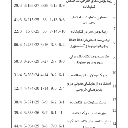
زیبا بودن نمای خارجی ساختمان
5
29/3
3/18
8/27
8/28
4/15
8/9
کتابخانه
معماری متفاوت ساختمان
6
41/3
6/21
5/25
33
1/13
9/6
کتابخانه
7
زیبا بودن سردر کتابخانه
5/10
7/14
33
8/25
16
22/3
ایمنی ساختمان از لحاظ حفاظ
8
06/4
1/43
7/32
3/16
3/3
6/4
پنجره‏ها، پله‏ها و آتش‏سوزی
مناسب بودن کتابخانه برای
9
58/3
8/26
7/29
5/27
2/7
8/8
عبور و مرور معلولان
10
بزرگ بودن سالن مطالعه
6/1
9/2
4/14
5/24
5/56
31/4
استفاده از عایق‏های صوتیِ در و
11
12/4
4/47
4/30
1/14
9/3
2/4
پنجره‏های خروجی
12
رعایت سکوت در کتابخانه
3/1
6/2
5/9
1/29
5/57
38/4
13
نور مناسب در کتابخانه
1
6/1
8/7
3/36
3/53
39/4
دمای مناسب در کتابخانه (گرما
14
44/4
5/59
4/29
8/8
7/0
6/1
و سرما)