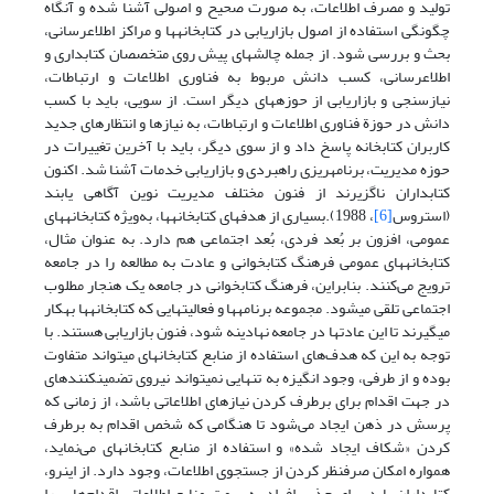
تولید و مصرف اطلاعات، به صورت صحیح و اصولی آشنا شده و آن‏گاه
چگونگی استفاده از اصول بازاریابی در کتابخانه‏ها و مراکز اطلاع‏رسانی،
بحث و بررسی شود. از جمله چالش‏های پیش روی متخصصان کتابداری و
اطلاع‏رسانی، کسب دانش مربوط به فناوری اطلاعات و ارتباطات،
نیازسنجی و بازاریابی از حوزه‏های دیگر است. از سویی، باید با کسب
دانش در حوزة فناوری اطلاعات و ارتباطات، به نیازها و انتظارهای جدید
کاربران کتابخانه پاسخ داد و از سوی دیگر، باید با آخرین تغییرات در
حوزه مدیریت، برنامه‏ریزی راهبردی و بازاریابی خدمات آشنا شد. اکنون
کتابداران ناگزیرند از فنون مختلف مدیریت نوین آگاهی یابند
(استروس
[6]
، 1988).بسیاری از هدف‏های کتابخانه‏ها، به‌ویژه کتابخانه‏های
عمومی، افزون بر بُعد فردی، بُعد اجتماعی هم دارد. به عنوان مثال،
کتابخانه‏های عمومی فرهنگ کتابخوانی و عادت به مطالعه را در جامعه
‏ترویج می‌کنند. بنابراین، فرهنگ کتابخوانی در جامعه‏ یک هنجار مطلوب
اجتماعی تلقی می‏شود. مجموعه برنامه‏ها و فعالیت‏هایی که کتابخانه‏ها به­کار
می‏گیرند تا این عادت‏ها در جامعه نهادینه شود، فنون بازاریابی هستند. با
توجه به این که هدف‌های استفاده از منابع کتابخانه‏ای می‏تواند متفاوت
بوده و از طرفی، وجود انگیزه به تنهایی نمی‏تواند نیروی تضمین‏کننده‏ای
در جهت اقدام برای برطرف کردن نیازهای اطلاعاتی باشد، از زمانی که
پرسش در ذهن ایجاد می‌شود تا هنگامی که شخص اقدام به برطرف
کردن «شکاف ایجاد شده» و استفاده از منابع کتابخانه‏ای می‌نماید،
همواره امکان صرف‏نظر کردن از جستجوی اطلاعات، وجود دارد. از این‏رو،
کتابداران باید برای جذب افراد به سمت منابع اطلاعاتی اقدام‌هایی را