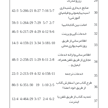
29
رزرو مدرک
منابع دیداری‏ شنیداری
42/3
5/26
6/21
8/27
7/16
5/7
30
(سی‏دی‏هایصوتی و فیلم‏های
آموزشی)
59/3
1/26
4/29
7/29
5/7
2/7
31
امانت بین کتابخانه‏ها
46/3
6/21
7/29
4/29
4/12
9/6
32
خدمات کپی و پرینت
اطلاع‏رسانی از طریق
14/3
4/15
9/21
3/34
3/18
1/10
33
روزنامه‏دیواری محلی
اطلاع‏رسانی و ارائه خدمات
مجازی از طریق تلفن همراه،
2/8
8/11
1/29
8/25
2/25
48/3
34
ایمیل و...
خدمات ترجمه
8/11
4/15
4/32
3/19
2/21
22/3
35
طرح کتاب من (سفارش کتاب
80/3
6/35
1/30
19
1/10
2/5
36
از طریق خود اعضا)
تمدید کتاب از طریق تلفن یا
12/4
4/46
4/29
3/17
2/4
6/2
37
اینترنت