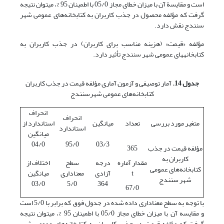
است و مقایسة آن با میزان خطای مجاز 05/0 با اطمینان 95 %، می­توان نتیجه
گرفت که مؤلفه محصول در جذب کاربران به کتابخانه‌های عمومی شهر
سنندج نقش دارد.
مؤلفه «قیمت» (هزینه مناسب برای کاربران) در جذب کاربران به
کتابخانه‏های عمومی شهر سنندج تأثیر دارد.
جدول 14.
آمار توصیفی و آزمون آماری مؤلفه قیمت در جذب کاربران
کتابخانه‌های عمومی شهرسنندج
انحراف
انحراف
متغیر مورد بررسی
تعداد
میانگین
استاندارد از
استاندارد
میانگین
04/0
95/0
03/3
مؤلفه قیمت در جذب
365
کاربران به
مقدار آماره
درجه
سطح
اختلاف از
کتابخانه‌های عمومی
t
آزادی
معناداری
میانگین
شهر سنندج
03/0
5/0
364
67/0
با توجه به سطح معناداری داده شده در جدول فوق که برابر با 5/0 است
و مقایسه آن با میزان خطای مجاز 05/0 با اطمینان 95 %، می­توان نتیجه
گرفت که مؤلفه قیمت در جذب کاربران به کتابخانه‌های عمومی شهر