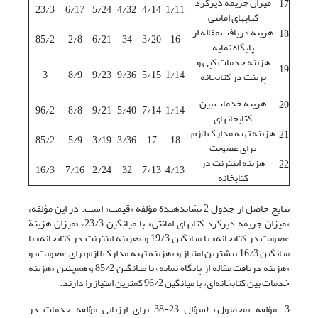
میزان جریمه دیرکرد
17
23/3
6/17
5/24
4/32
4/14
1/11
کتاب‏های امانتی
هزینه دریافت مقاله از
18
85/2
2/8
6/21
34
3/20
16
پایگاه نمایه
هزینه خدمات کپی و
19
3
8/9
9/23
9/36
5/15
1/14
پرینت در کتابخانه
هزینه خدمات بین
20
96/2
8/8
9/21
5/40
7/14
1/14
کتابخانه‏ای
هزینه تهیه مدارک لازم
21
85/2
5/9
3/19
3/36
17
18
برای عضویت
هزینه اینترنت در
22
16/3
7/16
2/24
32
7/13
4/13
کتابخانه
نتایج حاصل از جدول 2 نشان­دهندة مؤلفه «قیمت» است. در این مؤلفه،
«میزان جریمه دیرکرد کتاب‏های امانتی» با میانگین 23/3، «میزان هزینة
عضویت در کتابخانه» با میانگین 19/3 و «هزینه اینترنت در کتابخانه» با
میانگین 16/3 بیشترین امتیاز و «هزینه تهیه مدارک لازم برای عضویت» و
«هزینه دریافت مقاله از پایگاه نمایه» با میانگین 85/2 و همچنین «هزینه
خدمات بین کتابخانه‌ای» با میانگین 96/2 کمترین امتیاز را دارند.
3. مؤلفه «محصول» (سؤال 23-38 برای ارزیابی مؤلفه خدمات در