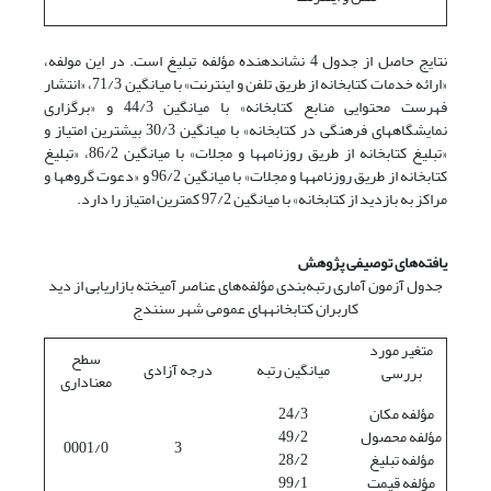
نتایج حاصل از جدول 4 نشان­دهنده مؤلفه تبلیغ است. در این مولفه،
«ارائه خدمات کتابخانه از طریق تلفن و اینترنت» با میانگین 71/3، «انتشار
فهرست محتوایی منابع کتابخانه» با میانگین 44/3 و «برگزاری
نمایشگاه‏های فرهنگی در کتابخانه» با میانگین 30/3 بیشترین امتیاز و
«تبلیغ کتابخانه از طریق روزنامه‏ها و مجلات» با میانگین 86/2، «تبلیغ
کتابخانه از طریق روزنامه‏ها و مجلات» با میانگین 96/2 و «دعوت گروه‏ها و
مراکز به بازدید از کتابخانه» با میانگین 97/2 کمترین امتیاز را دارد.
یافته‌های توصیفی پژوهش
جدول آزمون آماری رتبه‌بندی مؤلفه‌های عناصر آمیخته بازاریابی از دید
کاربران کتابخانه‏های عمومی شهر سنندج
متغیر مورد
سطح
میانگین رتبه
درجه آزادی
بررسی
معنا‌داری
مؤلفه مکان
24/3
مؤلفه محصول
49/2
0001/0
3
مؤلفه تبلیغ
28/2
مؤلفه قیمت
99/1