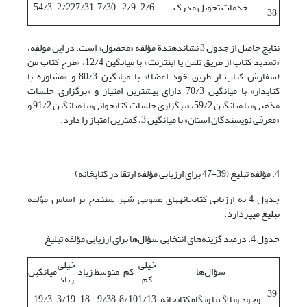
خدمات تحویل مدرک
2/6
2/9
7/30
7/31
2/22
54/3
38
نتایج حاصل از جدول 3 نشان­دهندة مؤلفه «محصول» است. در این مولفه،
«تمدید کتاب از طریق تلفن یا اینترنت» با میانگین 12/4، «طرح کتاب من
(سفارش کتاب از طریق خود اعضا)» با میانگین 80/3 و «مشاوره با
کتابدار» با میانگین 70/3 دارای بیشترین امتیاز و «برگزاری جلسات
مذهبی» با میانگین 59/2، «برگزاری جلسات کتابخوانی» با میانگین 91/2 و
«معرفی نویسندگان استان» با میانگین 3، کمترین امتیاز را دارد.
4. مؤلفه تبلیغ (39-47 برای ارزیابی مؤلفه ارتقا در کتابخانه)
جدول 4 به ارزیابی کتابخانه‏های عمومی شهر سنندج بر اساس مؤلفه
تبلیغ می‏پردازد.
جدول 4. درصد گزینه‌های انتخابی سؤال‌ها برای ارزیابی مؤلفه تبلیغ
خیلی
خیلی
سؤال‌ها
کم
متوسط
زیاد
میانگین
کم
زیاد
39
وجود وبلاگ یا وبگاه کتابخانه
1/13
8/10
9/38
18
3/19
19/3