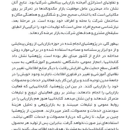
و تفاوت‏های استراتژی آمیخته بازاریابی بین‏المللی شرکت‏ها بود. نتایج آنان
نشان داد مهمترین عامل موفقیت بازار مکدونالد‏ها در تمرکز بر روی
مکان‏یابی است که با انتخاب صحیح محل و شکل‏گیری و هماهنگی مکان و
ساختمان شرکت با محله و اطراف خود بوده است. در مرحلة بعد،
نیازشناسی صحیح افراد محلی است که تولیدات خود را ترکیبی از انطباق
سلیقه‌ای مشتری و هدف‌های شرکت به بازار عرضه کرده‏اند.
به‏طور کلی، در پژوهش‏های انجام شده در حوزه بازاریابی، از روش پیمایشی
و از دو ابزار پرسشنامه و مصاحبه استفاده شده و در برخی موارد روش
مداخله در خارج از کشور مبنای نظر بوده است. پژوهش‏ها نشان داد
کتابخانه‏ها ـ اعم از عمومی، دانشگاهی، تخصصی و آموزشگاهی ـ به سبب
کاهش سطح حمایت مالی، افزایش رقابت با دیگر منابع اطلاعاتی، تغییر در
نظام‏های آموزشی و تغییر در فناوری اطلاعات، ناچارند وجود خویش را در
جامعة مدرن توجیه کنند و برای این کار باید فعالانه‏تر خدمات و محصولات
خود را بازاریابی کنند. در بین این پژوهش‏ها، کتابخانه‏هایی که فعالیت
بازاریابی را انجام داده‏اند، بیشتر بر روی فعالیت‏های ترویج و تبلیغات
متمرکز شده‏اند و این نشان می‏دهد کتابخانه‏ها هنوز هم بازاریابی را در
روابط عمومی و تبلیغات می‏بینند و به بازارپژوهی و تحلیل هزینة
سودمندی خدمات و محصولات، کمتر می‏پردازند. همچنین، از پژوهش‏ها
چنین بر می‏آید، تا زمانی که دربارة محصولات و خدمات آگاهی نباشد،
استفاده‏ای نیز صورت نخواهد گرفت. بنابراین، پس از تولید هر محصول
یا خدمت، کتابخانه‏ها باید به مشتریان هدف خود اطلاع‏رسانی کنند تا پس