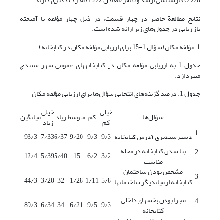
2/8 %) کارشناسی ارشد و 8 نفر (معادل 2/2 %) مدرک دکتری دارند.
نتایج مطالعة حاضر در چهار قسمت، در ذیل چهار مؤلفه یا آمیخته
بازاریابی در جدول‌های زیر ارائه شده است.
1. مؤلفه مکان (سؤال 1-15 برای ارزیابی مؤلفه مکان در کتابخانه)
جدول 1 به ارزیابی مؤلفه مکان در کتابخانه‏های عمومی شهر سنندج
می‏پردازد.
جدول 1. درصد گزینه‌های انتخابی سؤال‌ها برای ارزیابی مؤلفه مکان
خیلی
خیلی
سؤال‌ها
کم
متوسط
زیاد
میانگین
کم
زیاد
1
دسترس‏پذیری آدرس کتابخانه
9/3
9/3
9/20
6/37
7/33
93/3
بنا شدن کتابخانه در محله
2
12/4
5/39
5/40
15
6/2
3/2
مناسب
مشخص بودن ساختمان
3
44/3
3/20
32
1/28
1/11
5/8
کتابخانه از میاندیگر ساختمان‏ها
مجزا بودن بخش‏های داخلی
4
89/3
6/34
34
6/21
9/5
9/3
کتابخانه