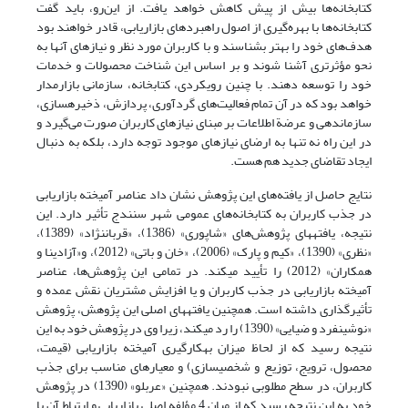
کتابخانه‌ها بیش از پیش کاهش خواهد یافت. از این‌رو، باید گفت
کتابخانه‌ها با بهره‌گیری از اصول راهبردهای بازاریابی، قادر خواهند بود
هدف‌های خود را بهتر بشناسند و با کاربران مورد نظر و نیازهای آنها به
نحو مؤثرتری آشنا شوند و بر اساس این شناخت محصولات و خدمات
خود را توسعه دهند. با چنین رویکردی، کتابخانه، سازمانی بازارمدار
خواهد بود که در آن تمام فعالیت‌های گردآوری، پردازش، ذخیره­سازی،
سازماندهی و عرضة اطلاعات بر مبنای نیازهای کاربران صورت می‌گیرد و
در این راه نه تنها به ارضای نیازهای موجود توجه دارد، بلکه به دنبال
ایجاد تقاضای جدید هم هست.
نتایج حاصل از یافته‌های این پژوهش نشان داد عناصر آمیخته بازاریابی
در جذب کاربران به کتابخانه‌های عمومی شهر سنندج تأثیر دارد. این
نتیجه، یافته­های پژوهش‌های «شاپوری» (1386)، «قربان­نژاد» (1389)،
«نظری» (1390)، «کیم و پارک» (2006)، «خان و باتی» (2012)، و«آزادینا و
همکاران» (2012) را تأیید می‏کند. در تمامی این پژوهش‌ها، عناصر
آمیخته بازاریابی در جذب کاربران و یا افزایش مشتریان نقش عمده و
تأثیرگذاری داشته است. همچنین یافته­های اصلی این پژوهش، پژوهش
«نوشین­فرد و ضیایی» (1390) را رد می­کند، زیرا وی در پژوهش خود به این
نتیجه رسید که از لحاظ میزان به­کارگیری آمیخته بازاریابی (قیمت،
محصول، ترویج، توزیع و شخصی­سازی) و معیارهای مناسب برای جذب
کاربران، در سطح مطلوبی نبودند. همچنین «عربلو» (1390) در پژوهش
خود به این نتیجه رسید که از میان 4 مؤلفه اصلی بازاریابی و ارتباط آن با