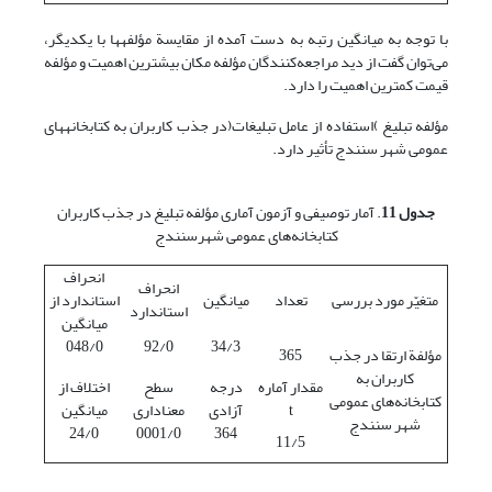
با توجه به میانگین رتبه به دست آمده از مقایسة مؤلفه‏ها با یکدیگر،
می‌توان گفت از دید مراجعه‌کنندگان مؤلفه مکان بیشترین اهمیت و مؤلفه
قیمت کمترین اهمیت را دارد.
مؤلفه تبلیغ )استفاده از عامل تبلیغات(در جذب کاربران به کتابخانه‏های
عمومی شهر سنندج تأثیر دارد.
جدول 11
. آمار توصیفی و آزمون آماری مؤلفه تبلیغ در جذب کاربران
کتابخانه‌های عمومی شهرسنندج
انحراف
انحراف
متغیّر مورد بررسی
تعداد
میانگین
استاندارد از
استاندارد
میانگین
048/0
92/0
34/3
مؤلفة ارتقا در جذب
365
کاربران به
مقدار آماره
درجه
سطح
اختلاف از
کتابخانه‌های عمومی
t
آزادی
معناداری
میانگین
شهر سنندج
24/0
0001/0
364
11/5