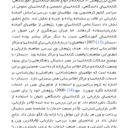
آماری این پژوهش 97 کتابخانه از انواع مختلف کتابخانه‏های آموزشگاهی،
کتابخانه‏های دانشگاهی، کتابخانه‏های تخصصی و کتابخانه‏های عمومی در
سراسر کشور کره‏جنوبی بود. مؤلفه‏های مورد بررسی بر‏اساس آمیخته
بازاریابی در قالب پرسشنامه پیاده و تجزیه و تحلیل شد. نتایج تحقیق
نشان داد نسبتاً تمامی کتابخانه‏های مورد پژوهش از مؤلفه‏های آمیخته
بازاریابیاستفاده کرده‏اند. اما میزان بهره‏گیری از این اصول در
کتابخانه‏های آموزشگاهی نسبت به دیگر مراکز بیشتر بوده است.
«دی‏سائز»
[13]
(2007) مطالعه‏ای را دربارة بازاریابی برای کتابخانه‏ها و مراکز
اطلاع‏رسانی انجام داد. هدف پژوهش وی بررسی مفاهیم بازاریابی و
انطباق این مفاهیم با واقعیت کتابخانه‏ها و مراکز مشابه بود. «دی‏سائز» با
توضیح مشکلات کتابخانه‏ها در عصر دیجیتال، راهکارهایی را برای بهبود
وضعیت کتابخانه و مراکز اطلاع‏رسانی ارائه کرده است. همچنین وی بر این
عقیده است که مؤلفه‏های جمعیت‏شناختی، جغرافیایی و روان‌شناسی بر
خدمات کتابخانه‏ها و مراکز اطلاع‏رسانی نقش به‏سزایی دارد. «دی‏سائز» با
اشاره به لزوم برنامه‏ریزی و استفاده از فناوری‏های نوین در خدمات
کتابخانه تأکید می‏ورزد. «وو»
[14]
(2008) پژوهش خود را برای تعیین
شاخص‏های بازاریابی در کتابخانه‏های دانشگاهی تایوان با استفاده از
تکنیک دلفی انجام داد. او در این بررسی به سه جنبه 4pدر بازاریابی،
4cدر بازاریابی اینترنتی، 3pدر صنعت خدمات با مشخصه عصر دیجیتال
پرداخت و وزن هر یک از این عوامل را با ارائه یک الگو نشان داد. نتایج
نشان داد در شاخص‏های مورد بررسی، بازاریابی 4pبالاترین وزن و
بازاریابی اینترنتی و سپس صنعت خدمات به ترتیب پایین‏ترین وزن را