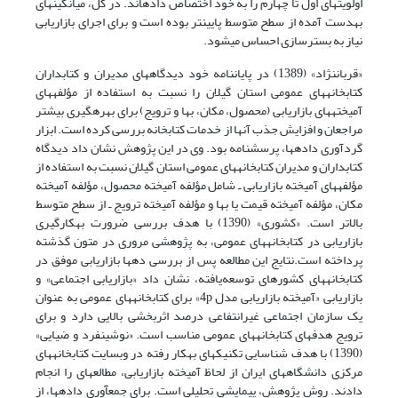
اولویت‏های اول تا چهارم را به خود اختصاص داده‏اند. در کل، میانگین‏های
به‏دست آمده از سطح متوسط پایین‏تر بوده‏ است و برای اجرای بازاریابی
نیاز به بسترسازی احساس می‏شود.
«قربان‏نژاد» (1389) در پایان‏نامه خود دیدگاه‏های مدیران و کتابداران
کتابخانه‏های عمومی استان گیلان را نسبت به استفاده از مؤلفه‏های
آمیخته‏های بازاریابی (محصول، مکان، بها و ترویج) برای بهره‏گیری بیشتر
مراجعان و افزایش جذب آنها از خدمات کتابخانه بررسی کرده است. ابزار
گردآوری داده­ها، پرسشنامه بود. وی در این پژوهش نشان داد دیدگاه
کتابداران و مدیران کتابخانه‏های عمومی استان گیلان نسبت به استفاده از
مؤلفه‏های آمیخته بازاریابی ـ شامل مؤلفه آمیخته محصول، مؤلفه آمیخته
مکان، مؤلفه آمیخته قیمت یا بها و مؤلفه آمیخته ترویج ـ از سطح متوسط
بالاتر است. «کشوری» (1390) با هدف بررسی ضرورت به­کارگیری
بازاریابی در کتابخانه‏های عمومی، به پژوهشی مروری در متون گذشته
پرداخته است.نتایج این مطالعه پس از بررسی ده‏ها بازاریابی موفق در
کتابخانه‏های کشورهای توسعه‌یافته، نشان داد «بازاریابی اجتماعی» و
بازاریابی «آمیخته بازاریابی مدل 4p» برای کتابخانه‏های عمومی به عنوان
یک سازمان اجتماعی غیرانتفاعی درصد اثربخشی بالایی دارد و برای
ترویج هدف‏های کتابخانه‏های عمومی مناسب ‏است. «نوشین‏فرد و ضیایی»
(1390) با هدف شناسایی تکنیک‏های به‏کار رفته در وب‏سایت کتابخانه‏های
مرکزی دانشگاه‏های ایران از لحاظ آمیخته بازاریابی، مطالعه‏ای را انجام
دادند. روش پژوهش، پیمایشی تحلیلی است. برای جمع‏آوری داده‏ها، از