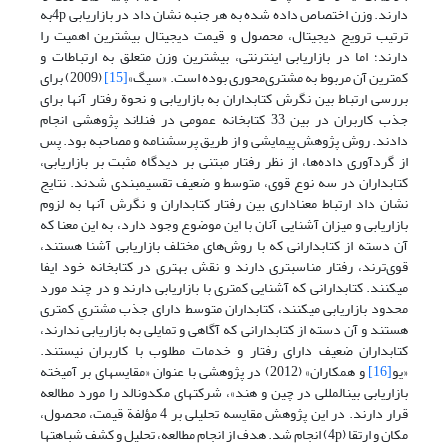
دارند. وزن اختصاص داده شده به هر جنبه نشان داد در بازاریابی 4pبه
ترتیب ترویج دیجیتال، محصول و قیمت دیجیتال بیشترین اهمیت را
دارند؛ اما در بازاریابی اینترنتی، بیشترین وزن متعلق به ارتباطات و
کمترین آن مربوط به مشتری‌محوری بوده است. «سیگ»
[15]
(2009) برای
بررسی ارتباط بین نگرش کتابداران به بازاریابی و نحوة رفتار آنها برای
جذب کاربران در بین 33 کتابخانه عمومی در فنلاند پژوهشی انجام
دادند. روش پژوهش پیمایشی و از طریق پرسشنامه و مصاحبه بود. پس
از گردآوری داده‌ها، از نظر رفتار مبتنی بر دیدگاه مثبت بر بازاریابی،
کتابداران در سه نوع قوی، متوسط و ضعیف تقسیم‏بندی شدند. نتایج
نشان داد ارتباط معنا‏داری بین رفتار کتابداران و نگرش آنها به لزوم
بازاریابی و میزان آشنایی آنان با این موضوع وجود دارد، به این معنا که
آن دسته از کتابدارانی که با روش‌های مختلف بازاریابی آشنا هستند،
قوی‌ترند، رفتار مناسب‏تری دارند و نقش بهتری در کتابخانه خود ایفا
می‏کنند. کتابدارانی که آشنایی کمتری با بازاریابی دارند و در چند مورد
محدود بازاریابی می‏کنند، کتابداران متوسط دارای جذب مشتریِ کمتری
هستند و آن دسته از کتابدارانی که آگاهی و تمایلی به بازاریابی ندارند،
کتابداران ضعیف دارای رفتار و خدمات مطلوب با کاربران نیستند.
«یو
[16]
و همکاران» (2012) در پژوهشی با عنوان «مقایسه‏ای بر آمیخته
بازاریابی بین‏المللی در چین و هند»، شرکت‏های مک‏دونالد را مورد مطالعه
قرار دارند. در این پژوهش مقایسه تحلیلی بر 4 مؤلفة قیمت، محصول،
مکان و ارتقا (4p) انجام شد. هدف از انجام مطالعه، تحلیل و کشف شباهت‏ها