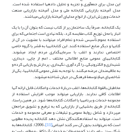
این مدل برای جمع‏آوری و تجزیه و تحلیل داده‏ها استفاده شده است.
مدل آمیخته بازاریابی کتابخانه ملی و مدل آمیخته بازاریابی صنعت
خدمات و ورزش ایران، از انواع مدل‏های آمیختة بازاریابی می‏باشند.
یک کتابخانه، صرفاً یک ساختمان پر از کتاب نیست که بتوان آن را با یک
انبار یا محل توزیع کتاب مقایسه کرد، بلکه نهادی است اجتماعی که برای
استفاده عموم تأسیس شده و تمام افراد می­توانند با عضویت در آن از
کتاب‏ها و دیگر منابع استفاده کنند. این کتابخانه‏ها به قشر یا گروه خاصی
اختصاص ندارند و اغلب با سرمایه‏گذاری مردم ایجاد می‏شوند.
کتابخانه‏های عمومی منابع اطلاعاتی مختلف ـ اعم از چاپی، دیداری،
شنیداری و الکترونیکی ـ را گردآوری، نگهداری، پردازش و بازیابی کرده و
به علاقه‏مندان عرضه می‏کنند. با توجه به نقش عمومی کتابخانه‏ها، یکی از
شاخص‏های مهمّ توسعة فرهنگی در جهان شناخته می‏شوند.
مخاطبان بالقوة کتابخانه‌ها، اغلب دربارة خدمات و امکانات قابل ارائه آنها
اطلاعات کافی ندارند. بازاریابی می‏تواند موجب افزایش استفاده از
مجموعه خدمات و برنامه‏ها یا امکانات کتابخانه‌ها شود. در همین راستا،
کتابخانه از طریق بخش‏هایی از بازاریابی که به ترفیع و تشویق مراجعان
می‏پردازد و شامل روابط عمومی و تبلیغات و معرفی مجموعه و خدمات
است، می‏تواند به استفاده‏کنندگان نشان دهد کتابخانه پدیده مطلوبی
است که نمی‌توانند بدون آن سر کنند (مینامی
[11]
، 2006). کتابخانه‌ها به
شکل سنتی باور دارند که محصولات و خدمات آنها کافی و مطلوب است و