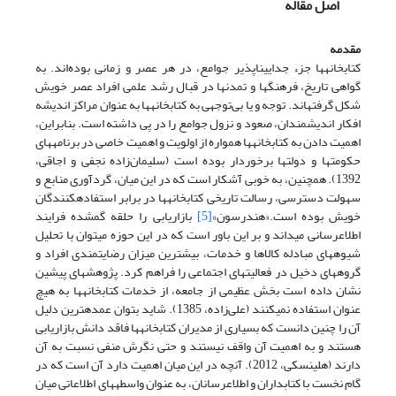
اصل مقاله
مقدمه
کتابخانه‏ها جزء جدایی‏ناپذیر جوامع، در هر عصر و زمانی بوده‌اند. به
گواهی تاریخ، فرهنگ‏ها و تمدن‏ها در قبال رشد علمی افراد عصر خویش
شکل گرفته‏اند. توجه و یا بی‌توجهی به کتابخانه‏ها به عنوان مراکز اندیشه
افکار اندیشمندان، صعود و نزول جوامع را در پی داشته است. بنابراین،
اهمیت دادن به ‏کتابخانه‏ها همواره از اولویت و اهمیت خاصی در برنامه‏های
حکومت‏ها و دولت‏ها برخوردار بوده است (سلیمان‌زاده نجفی و اجاقی،
1392). همچنین، به خوبی آشکار است که در این میان، گردآوری منابع و
سهولت دسترسی، رسالت تاریخی کتابخانه‏ها در برابر استفاده‏کنندگان
خویش بوده است.«هندرسون»
[5]
بازاریابی را حلقه گمشده فرایند
اطلاع‏رسانی می‏داند و بر این باور است که در این حوزه می‏توان با تحلیل
شیوه‏های مبادله‏ کالاها و خدمات، بیشترین میزان رضایتمندی افراد و
گروه‏های دخیل در فعالیت‏های اجتماعی را فراهم کرد. پژوهش‏های پیشین
نشان داده است بخش عظیمی از جامعه، از خدمات کتابخانه‏ها به هیچ
عنوان استفاده نمی‏کنند (علی‌زاده، 1385). شاید بتوان عمده‏ترین دلیل
آن را چنین دانست که بسیاری از مدیران کتابخانه‏ها فاقد دانش بازاریابی
هستند و به اهمیت آن واقف نیستند و حتی نگرش منفی نسبت به آن
دارند (هلینسکی، 2012). آنچه در این میان اهمیت دارد آن است که در
گام نخست با کتابداران و اطلاع‏رسانان، به عنوان واسطه‏های اطلاعاتی میان