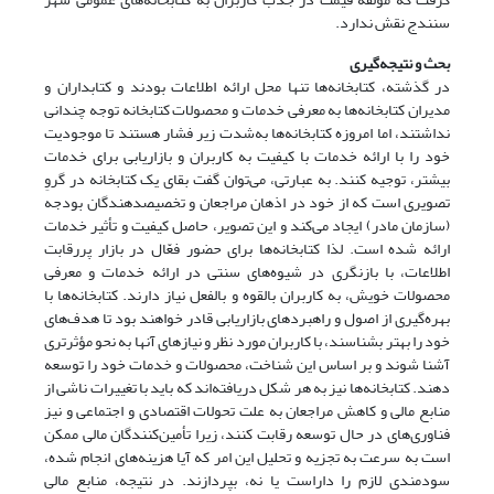
سنندج نقش ندارد.
بحث و نتیجه‌گیری
در گذشته، کتابخانه‌ها تنها محل ارائه اطلاعات بودند و کتابداران و
مدیران کتابخانه‌ها به معرفی خدمات و محصولات کتابخانه توجه چندانی
نداشتند، اما امروزه کتابخانه‌ها به‌شدت زیر فشار هستند تا موجودیت
خود را با ارائه خدمات با کیفیت به کاربران و بازاریابی برای خدمات
بیشتر، توجیه کنند. به عبارتی، می‌توان گفت بقای یک کتابخانه در گروِ
تصویری است که از خود در اذهان مراجعان و تخصیص­دهندگان بودجه
(سازمان مادر) ایجاد می‌کند و این تصویر، حاصل کیفیت و تأثیر خدمات
ارائه شده است. لذا کتابخانه‌ها برای حضور فعّال در بازار پررقابت
اطلاعات، با بازنگری در شیوه‌های سنتی در ارائه خدمات و معرفی
محصولات خویش، به کاربران بالقوه و بالفعل نیاز دارند. کتابخانه‌ها با
بهره‌گیری از اصول و راهبردهای بازاریابی قادر خواهند بود تا هدف‌های
خود را بهتر بشناسند، با کاربران مورد نظر و نیازهای آنها به نحو مؤثرتری
آشنا شوند و بر اساس این شناخت، محصولات و خدمات خود را توسعه
دهند. کتابخانه‌ها نیز به هر شکل دریافته‌اند که باید با تغییرات ناشی از
منابع مالی و کاهش مراجعان به علت تحولات اقتصادی و اجتماعی و نیز
فناوری‌های در حال توسعه رقابت کنند، زیرا تأمین‌­کنندگان مالی ممکن
است به سرعت به تجزیه و تحلیل این امر که آیا هزینه‌های انجام شده،
سودمندی لازم را داراست یا نه، بپردازند. در نتیجه، منابع مالی