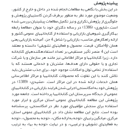
پیشینه پژوهش
در این بخش با نگاهی به مطالعات انجام شده در داخل و خارج از کشور،
وضعیت موضوع مورد نظر به منظور برطرف کردن کاستی‏های پژوهش و
جلوگیری از پژوهش تکراری و نیز تکمیل مطالعات پیشینیان بررسی شده
است.«شاپوری» (1386) در رساله دکترای خود با عنوان «مطالعة رابطه
به‏کارگیری شیوه‏های بازاریابی و استفاده از کتابخانه‏های عمومی کشور و
ارائه راهکارهای مناسب» بازاریابی را شامل 4 جزء آمیخته بازاریابی یعنی
همان 4p(مکان، قیمت، محصول و فعالیت‏های تشویقی) دانسته و معتقد
است این 4 عنصر تأثیر مستقیمی بر تعداد استفاده‏کننده‏های کتابخانه
دارد، زیرا کتابخانه‏ها و مراکز اطلاعاتی نیز مانند هر سازمان و یا شرکت
تجاری و یا حقوقی دارای هدف‌ها، مشتریان و خدماتی هستند که با
استفاده از تمامی توان و امکانات موجود خود، برای جذب مشتریان باید
تلاش کنند با این تفاوت که محصولات کتابخانه‏ها و مراکز اطلاع‏رسانی
همان خدمات ارائه شده در این مراکز است. «مشهدی» (1389) در
پژوهش خود به امکان‏سنجی اجرایی شدن فرایند بازاریابی در کتابخانه‏های
عمومی از دیدگاه سرپرستان این کتابخانه‏ها پرداخته است. جامعه مورد
پژوهش این مطالعه کتابخانه‏های عمومی استان مرکزی و ابزار مورد
استفاده برای سنجش مؤلفه‏های مورد نظر در امکان‏سنجی، پرسشنامه
بوده است. نتایج این مطالعه نشان داد در کتابخانه‏های عمومی استان
مرکزی، میانگین رتبه‏ای «توجه به ارائه مکان»، «توجه به محصول»، «توجه
به فعالیت‏های تشویقی و ترغیبی»، و در نهایت «توجه به بها» به ترتیب