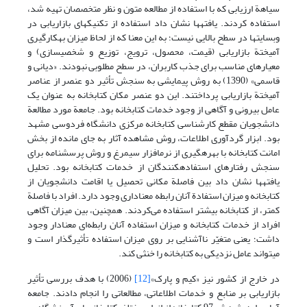
سیاهة ارزیابی که با استفاده از مطالعه متون و نظر متخصصان تهیه شد،
استفاده کردند. یافته‏ها نشان داد استفاده از تکنیک‏های بازاریابی در
وب‏سایت‏ها در سطح بالایی نیست؛ به این معنا که از لحاظ میزان به‏کارگیری
آمیختة بازاریابی (قیمت، محصول، ترویج، توزیع و شخصی‏سازی) و
معیارهای مناسب برای جذب کاربران، در سطح مطلوبی نبودند. «دیانی و
قاسمی» (1390) به روش پیمایشی به سنجش تأثیر دو عنصر از عناصر
آمیختة بازاریابی پرداختند. این دو عنصر مکان کتابخانه به عنوان یک
عامل بیرونی و آگاهی از وجود خدمات کتابخانه بود. جامعة مورد مطالعة
دانشجویان مقطع کارشناسی کتابخانه مرکزی دانشگاه فردوسی مشهد
بود. ابزار گردآوری اطلاعات، روش مشاهده آثار به جای مانده از بخش
امانت کتابخانه با بهره‏گیری از نرم‏افزار سیمرغ و روش پرسشنامه برای
سنجش رفتارهای استفاده‏کنندگان از خدمات کتابخانه بود. تحلیل
یافته‏ها نشان داد بین فاصلة مکانی تحصیل یا اقامت دانشجویان از
کتابخانه و میزان استفادة آنان رابطه معناداری وجود دارد. افراد با فاصلة
کمتر، از کتابخانه بیشتر استفاده می‌کردند. همچنین، بین میزان آگاهی
افراد از خدمات کتابخانه و میزان استفاده آنان رابطه‌ای معنادار وجود
داشت؛ یعنی متغیّر ناآشنایی بر روی میزان استفاده تأثیرگذار است و
می‏تواند عامل نزدیکی به کتابخانه را خنثی کند.
در خارج از کشور نیز «کیم و پارک»
[12]
(2006) با هدف بررسی تأثیر
بازاریابی بر منابع و خدمات اطلاعاتی، مطالعاتی را انجام دادند. جامعه