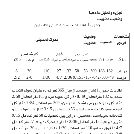
تجزیه و تحلیل داده‏ها
وضعیت عضویت
جدول 1.
اطلاعات جمعیت‌شناختی کتابداران
مشخصات
وضعیت
مدرک تحصیلی
جنسیت
فردی
عضویت
غیر
زیر
فوق
کارشناسی
ویژگی
مرد
زن
عضو
دیپلم
کارشناسی
دکترا
عضو
دیپلم
دیپلم
ارشد
فراوانی
182
183
309
56
58
132
27
110
30
8
درصد
8/49
2/50
7/84
3/15
9/15
2/36
4/7
1/30
2/8
2/2
اطلاعات جدول 1 نشان می­دهد از میان 365 نفر که به عنوان نمونه انتخاب
شده‌اند 182 نفر(معادل 8/49 %) از کل نمونه مرد و 183 نفر (معادل 2/50
%) از کل نمونه زن می‌باشند. همچنین، 309 نفر(معادل 7/84 %) از کل
نمونه عضو کتابخانه هستند و 56 نفر(معادل 3/15 %) از کل نمونه عضو
کتابخانه نمی‌باشند. همچنین، در این بین تحصیلات 58 نفر (معادل 9/15
%) زیر دیپلم، 132 نفر (معادل 2/36 %) دارای مدرک دیپلم، 27 نفر (معادل
4/7 %) فوق دیپلم، 110 نفر (معادل 1/30 %) کارشناسی، 30 نفر (معادل