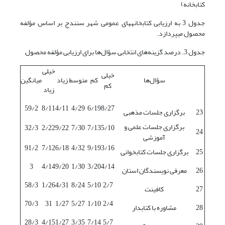
کتابخانه)
جدول 3 به ارزیابی کتابخانه‏های عمومی شهر سنندج بر اساس مؤلفه
محصول می‏پردازد.
جدول 3. درصد گزینه‌های انتخابی سؤال‌ها برای ارزیابی مؤلفه محصول
خیلی
خیلی
سؤال‌ها
کم
متوسط
زیاد
میانگین
کم
زیاد
59/2
8/11
4/11
4/29
6/19
8/27
23
برگزاری جلسات مذهبی
برگزاری جلسات علمی و
32/3
2/22
9/22
7/30
7/13
5/10
24
آموزشی
91/2
7/12
6/18
4/32
9/19
3/16
25
برگزاری جلسات کتابخوانی
3
4/14
9/20
1/30
3/20
4/14
26
معرفی نویسندگان استان
58/3
1/26
4/31
8/24
5/10
2/7
27
کافی‏نت
70/3
31
1/27
5/27
1/10
2/4
28
مشاوره با کتابدار
28/3
4/15
1/27
3/35
7/14
5/7