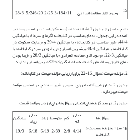
15
وجود اتاق مطالعه انفرادی
4/11
3/18
2/25
6/20
5/24
28/3
نتایج حاصل از جدول 1 نشان­دهندة مؤلفه مکان است. بر اساس مقادیر
آمده در این جدول، «دمای مناسب در کتابخانه (گرما و سرما)» با میانگین
44/4، «نور مناسب در کتابخانه» با میانگین 39/4 و «رعایت سکوت در
کتابخانه» با میانگین 38/4 بیشترین امتیاز و «زیبا بودن سردر کتابخانه» با
میانگین 22/3، «وجود اتاق مطالعه انفرادی» با میانگین 28/3 و «زیبا بودن
نمای خارجی ساختمان کتابخانه» با میانگین 29/3 کمترین امتیاز را دارند.
2. مؤلفه قیمت (سؤال 16-22 برای ارزیابی مؤلفه قیمت در کتابخانه)
جدول 2 به ارزیابی کتابخانه‏های عمومی شهر سنندج بر اساس مؤلفه
قیمت می‏پردازد.
جدول 2. درصد گزینه‌های انتخابی سؤال‌ها برای ارزیابی مؤلفه قیمت
خیلی
خیلی
سؤال‌ها
کم
متوسط
زیاد
میانگین
کم
زیاد
میزان هزینه عضویت در
16
19/3
6/18
6/19
2/39
2/8
4/14
کتابخانه