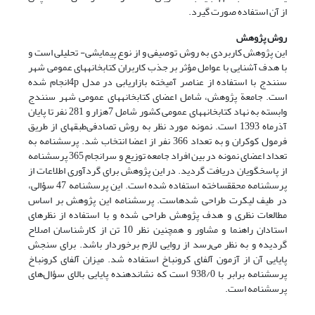
از آن استفاده صورت گیرد.
روش پژوهش
این پژوهش کاربردی به روش توصیفی و از نوع پیمایشی- تحلیلی است و
با هدف آشنایی با عوامل مؤثر بر جذب کاربران کتابخانه‏های عمومی شهر
سنندج با استفاده از عناصر آمیخته بازاریابی در مدل 4pانجام شده
است. جامعة‌ پژوهش، شامل اعضای کتابخانه‏های عمومی شهر سنندج
وابسته به نهاد کتابخانه‏های عمومی کشور شامل 7هزار و 281 نفر تا پایان
آذر‏ماه 1393 است. نمونه مورد نظر به روش تصادفی‌طبقه‏ای از طریق
فرمول کوکران و به تعداد 366 نفر از اعضا انتخاب شد. پرسشنامه به
تعداد اعضای نمونه در بین افراد جامعه توزیع و سرانجام 365 پرسشنامه
از پاسخگویان دریافت گردید. در این پژوهش برای گردآوری اطلاعات از
پرسشنامه محقق‏ساخته استفاده شده است. این پرسشنامه 47 سؤالی،
در طیف لیکرت طراحی شدهاست. پرسشنامه‌ این پژوهش بر ‏اساس
مطالعات نظری و هدف پژوهش طراحی شده و با استفاده از نظرهای
استادان راهنما و مشاور و همچنین نظر 10 تن از کارشناسان اصلاح
گردیده و به نظر می‌رسد از روایی لازم برخوردار ‌باشد. برای سنجش
پایایی آن از آزمون آلفای کرونباخ استفاده شد. میزان آلفای کرونباخ
پرسشنامه برابر با 938/0 است که نشان‏دهنده پایایی بالای سؤال‌های
پرسشنامه است.