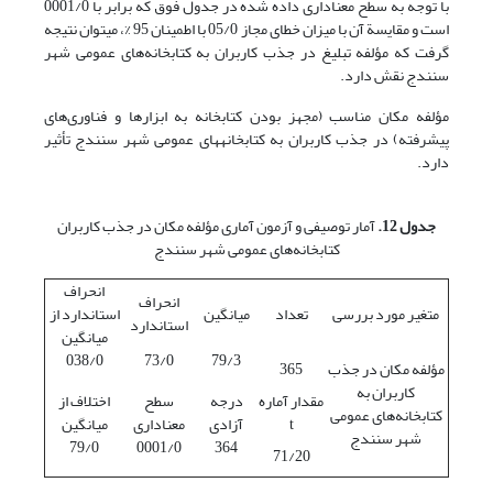
با توجه به سطح معنا‏داری داده شده در جدول فوق که برابر با 0001/0
است و مقایسة آن با میزان خطای مجاز 05/0 با اطمینان 95 %، می­توان نتیجه
گرفت که مؤلفه تبلیغ در جذب کاربران به کتابخانه‌های عمومی شهر
سنندج نقش دارد.
مؤلفه مکان مناسب (مجهز بودن کتابخانه به ابزارها و فناوری‌های
پیشرفته) در جذب کاربران به کتابخانه‏های عمومی شهر سنندج تأثیر
دارد.
جدول 12.
آمار توصیفی و آزمون آماری مؤلفه مکان در جذب کاربران
کتابخانه‌های عمومی شهر سنندج
انحراف
انحراف
متغیر مورد بررسی
تعداد
میانگین
استاندارد از
استاندارد
میانگین
038/0
73/0
79/3
مؤلفه مکان در جذب
365
کاربران به
مقدار آماره
درجه
سطح
اختلاف از
کتابخانه‌های عمومی
t
آزادی
معناداری
میانگین
شهر سنندج
79/0
0001/0
364
71/20