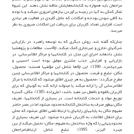
مراجعان باید همواره به کتابخانه‌هایشان علاقه نشان دهند. این شیوة
تفکر کمکی به آنها در زمینه برآوردن نیازهای امروزی نمی‏کند و با توجه
به کافی نبودن بودجه و امکانات که عامل کلیدی در فعالیت هر نهادی
است، افزایش تعداد کاربران برای دریافت این امکانات ضروری به نظر
می‏رسد.
چنان‌که گفته شد، روش دیگری که به توسعه راهبرد در بازاریابی
شرکت‏های تجاری و غیرتجاری کمک می‏کند، 4pاست. مطالعات و پژوهش‏ها
نشان داد‏ه‏اند اجرای این مدل در کتابخانه‏ها و مراکز اطلاع‏رسانی، در
بازاریابی و افزایش جذب مشتری موفق بوده است (حسینی و
میرجهان‏مرد، 1390). این 4p‏ها شامل این مؤلفه‏ها هستند: محصول،
مکان، تبلیغ و قیمت. محصول در کتابخانه‏ها و مراکز اطلاع‏رسانی چنین
مطرح می‏گردد: «محصول به هر چیزی اطلاق می‏شود که کتابخانه یا مرکز
اطلاع‏رسانی آن را ارائه می‏کند یا می‏تواند ارائه کند به گونه‏ای که برای
کاربران بالقوه و بالفعل نیز مفید باشد» (علی‌زاده، 1385). مکان، گستره
توزیع مواد و خدمات کتابخانه است. در بسیاری از کتابخانه‏ها، تعریف
مکان به‏طور صرف به ساختمان کتابخانه محدود می‏شود اما در عصر حاضر
مفهوم مکان به پایانه‏های رایانه‏ای یا ارتباط تلفنی اطلاق می‏شود که محلی
برای انتقال اطلاعات به کاربران شمرده می‏شود. این تعریف بسیاری از
محدودیت‏هایی را که واژه ساختمان به مفهوم «مکان» تحمیل می‏کند از بین
می‏برد (لیزنر، 1995). تبلیغ شامل ارتباطبامراجعان