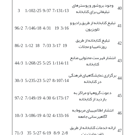
وجود بروشور و پوسترهای
40
3
1/10
2/25
9/37
7/13
1/13
تبلیغاتی برای کتابخانه
تبلیغ کتابخانه از طریق رادیو و
41
96/2
7/14
6/18
4/31
19
3/16
تلویزیون
تبلیغ کتابخانه از طریق
42
86/2
1/12
18
7/33
3/17
19
روزنامه‏ها و مجلات
انتشار فهرست محتوایی منابع
43
44/3
1/26
8/25
5/25
1/11
4/11
کتابخانه
برگزاری نمایشگاه‏های فرهنگی
44
30/3
5/23
5/23
5/27
8/10
7/14
در کتابخانه
دعوت گروه‏ها و مراکز به
45
97/2
7/14
9/19
4/30
6/17
3/17
بازدید از کتابخانه
انتشار اطلاعیه‏های مربوط به
46
10/3
3/18
6/19
4/32
4/13
3/16
آگاهی‏رسانی جامعه
ارائه خدمات کتابخانه از طریق
47
71/3
35
5/27
6/19
8/9
2/8
تلفن و اینترنت