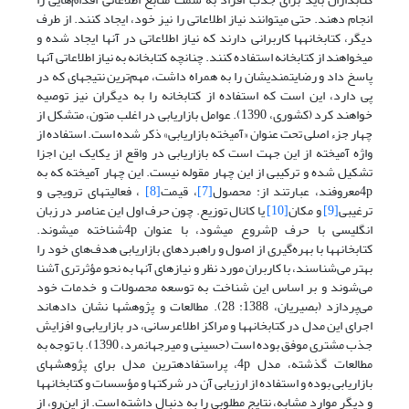
انجام دهند. حتی می‏توانند نیاز اطلاعاتی را نیز خود، ایجاد کنند. از طرف
دیگر، کتابخانه‏ها کاربرانی دارند که نیاز اطلاعاتی در آن‏ها ایجاد شده و
می‏خواهند از کتابخانه استفاده کنند. چنانچه کتابخانه به نیاز اطلاعاتی آن‏ها
پاسخ داد و رضایت‏مندی‏شان را به همراه داشت، مهم‌ترین نتیجه‏ای که در
پی دارد، این است که استفاده از کتابخانه را به دیگران نیز توصیه
خواهند کرد (کشوری، 1390). عوامل بازاریابی در اغلب متون، متشکل از
چهار جزء اصلی تحت عنوان «آمیخته بازاریابی» ذکر شده است. استفاده از
واژه‏ آمیخته از این جهت است که بازاریابی در واقع از یکایک این اجزا
تشکیل شده و ترکیبی از این چهار مقوله نیست. این چهار آمیخته که به
4pمعروفند، عبارتند از: محصول
[7]
، قیمت
[8]
، فعالیت‏های ترویجی و
ترغیبی
[9]
و مکان
[10]
یا کانال توزیع. چون حرف اول این عناصر در زبان
انگلیسی با حرف pشروع می‏شود، با عنوان 4pشناخته می‏شوند.
کتابخانه‏ها با بهره‌گیری از اصول و راهبردهای بازاریابی هدف‌های خود را
بهتر می‌شناسند، با کاربران مورد نظر و نیازهای آن‏ها به نحو مؤثرتری آشنا
می‌شوند و بر اساس این شناخت به توسعه‏ محصولات و خدمات خود
می‌پردازد (بصیریان، 1388: 28). مطالعات و پژوهش‏ها نشان داده‏اند
اجرای این مدل در کتابخانه‏ها و مراکز اطلاع‏رسانی، در بازاریابی و افزایش
جذب مشتری موفق بوده است (حسینی و میرجهان‏مرد، 1390). با توجه به
مطالعات گذشته، مدل 4p، پراستفاده‏ترین مدل برای پژوهش‏های
بازاریابی بوده و استفاده از ارزیابی آن در شرکت‏ها و مؤسسات و کتابخانه‏ها
و دیگر موارد مشابه، نتایج مطلوبی را به دنبال داشته است. از این‌رو، از