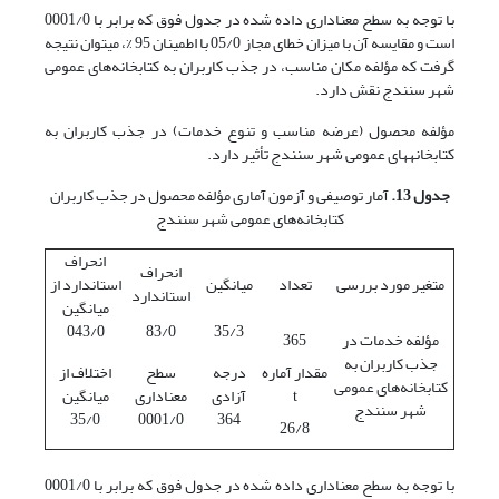
با توجه به سطح معنا‏داری داده شده در جدول فوق که برابر با 0001/0
است و مقایسه آن با میزان خطای مجاز 05/0 با اطمینان 95 %، می­توان نتیجه
گرفت که مؤلفه مکان مناسب، در جذب کاربران به کتابخانه‌های عمومی
شهر سنندج نقش دارد.
مؤلفه محصول (عرضه مناسب و تنوع خدمات) در جذب کاربران به
کتابخانه‏های عمومی شهر سنندج تأثیر دارد.
جدول 13.
آمار توصیفی و آزمون آماری مؤلفه محصول در جذب کاربران
کتابخانه‌های عمومی شهر سنندج
انحراف
انحراف
متغیر مورد بررسی
تعداد
میانگین
استاندارد از
استاندارد
میانگین
043/0
83/0
35/3
مؤلفه خدمات در
365
جذب کاربران به
مقدار آماره
درجه
سطح
اختلاف از
کتابخانه‌های عمومی
t
آزادی
معناداری
میانگین
شهر سنندج
35/0
0001/0
364
26/8
با توجه به سطح معناداری داده شده در جدول فوق که برابر با 0001/0