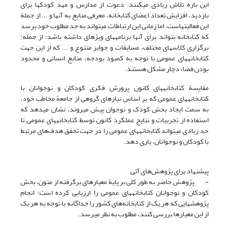
این باره تلاش زیادی می‎کنند. دعوت از مدارس و مهد کودک­ها برای
بازدید، افزایش تعداد اعضای کتابخانه، معرفی منابع به آنها و ... از جملة
این فعالیت­هاست. اما زمانی این ارتباطات می‎تواند به حد مطلوب خود برسد
که کتابخانه بتواند برای آنها برنامه‎های ‎ویژه­ای داشته باشد؛ از جمله:
برگزاری کلاس­های مختلف، مسابقات و جوایز متنوع و ... که از این جهت
کتابخانه‎های ‎عمومی با توجه به کمبود بودجه، منابع انسانی و محدود
بودن فضا، دچار مشکل هستند.
مقایسة کتابخانه‎های ‎کانون پرورش فکری کودکان و نوجوانان با
کتابخانه‎های ‎عمومی که بر اساس نیازهای گروهی از جامعة مخاطب خود،
به سمت ایجاد بخش کودک و نوجوان پیش می‎روند، نشان می‎دهد که
استفاده از تجربیات و نتایج عملکرد کانون توسط کتابخانه‎های ‎عمومی تا
حد زیادی می‎تواند کتابخانه‎های ‎عمومی را در جهت تحقق هدف‌های مرتبط
با کودکان و نوجوانان، یاری دهد.
پیشنهاد برای پژوهش‌های آتی
- پژوهش حاضر به طور کلی بر پایة معیارهای برگرفته از متون، بخش
کودکان و نوجوانان کتابخانه‎های ‎عمومی را ارزیابی کرده است؛ انجام
پژوهش‎هایی ‎که هر یک از کتابخانه‌های کشور را جداگانه با توجه به هر یک
از این معیارها بررسی کنند، مطلوب به نظر می‎رسد.