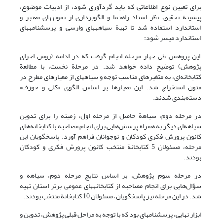
برای تعیین نوع اطلاعاتی که باید گردآوری شود، از ادبیات موضوع،
پیشینة تحقیق، نظر استاد راهنما و الگوبرداری از نمونه‎های ‎معتبر و
استاندارد استفاده شد تا تهیة سیاهه‎های ‎وارسی و پرسشنامه‎های
این پژوهش طی چهار مرحله انجام گرفت که در ادامه (روش اجرای
پژوهش) توضیح داده خواهد شد. در مرحلة نخست، با مطالعة
کتابخانه‌ای، به متغیرهای مناسب توجه و سیاهه­ای از معیارهای مطرح در
متون استخراج شد. این معیارها بر اساس الگوی «کلی و جوزف»
دسته‌بندی شدند.
در مرحله دوم، سیاهة حاصل از مرحله اول، زمینه را برای تدوین
سیاهه‌ای دیگر به همراه پرسش‌هایی برای انجام مصاحبه با کتابخانه‌های
کانون پرورش فکری کودکان و نوجوانان فراهم آورد. پاسخگویان این
مرحله، مسئولان 5 کتابخانة منتخب کانون پرورش فکری و کودکان
بودند.
در مرحله سوم پژوهش، بر اساس نتایج مرحله دوم، سیاهه و
سؤال‌هایی برای انجام مصاحبه از کتابخانه‎های ‎عمومی برتر استان تهیه
شد. در این مرحله نیز پاسخگویان، مسئولان 10 کتابخانة منتخب بودند.
ابزار نهایی، پرسشنامه­ای بود که با توجه به مراحل قبلی پژوهش، تدوین و