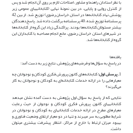
با نظر استادان راهنما و مشاور، اصلاحات لازم بر روی آن انجام شد و پس
از کنترل روایی و پایایی، در بین نمونة نهایی (کتابخانه‎های ‎عمومی زیر
پوشش نهاد کتابخانه‌ها در استان خراسان رضوی) توزیع شد. از بین 42
پرسشنامة توزیع شده، 40 پرسشنامه برگشت داده شد. پاسخ‌دهندگان
بیشتر مسئولان کتابخانه‌ها بودند. پراکندگی زیاد این گروه از کتابخانه‌ها
در شهرهای استان خراسان رضوی، مانع انجام مصاحبه با کتابداران این
گروه از کتابخانه‌ها شد.
یافته‌ها
در پاسخ به سؤال‌ها و فرضیه‌های پژوهش، نتایج زیر به دست آمد:
1
. پرسش اول:
کتابخانه‌های کانون پرورش فکری کودکان و نوجوانان چه
معیارهایی را در ارائه خدمات کتابخانه‌ای به کودکان و نوجوانان به‌ کار
می‌گیرند؟
نتایجی که از پاسخ به سؤال اول پژوهش به دست آمده نشان می‎دهد
کتابخانه‎های ‎کانون پرورش فکری کودکان و نوجوان از حیث رعایت
معیارهای مطرح در ارائه خدمات کتابخانه­ای به کودکان و نوجوانان در
شرایط مطلوبی به سر می‎برند و تنها در دو معیار ارتقای وضعیت فناوری و
بهبود میزان ارتباط با خارج از مراکز، انتظار پیشرفت بیشتری می‎توان
داشت.