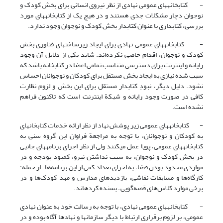
- کتابخانه‎های ‎عمومی نهادی از نظر نیروی انسانی برای بخش کودک و
نوجوان دچار مشکلات جدی هستند و در هیچ یک از کتابخانه‎های ‎مورد
بررسی، کتابداری با عنوان کتابدار بخش کودک و نوجوان وجود ندارد.
- کتابخانه‎های ‎عمومی نهادی برای ایجاد زیرساخت‎های ‎فناوری بخش
کودک و نوجوان، اقدام خاصی نکرده‌اند. شاید یکی از دلایل آن وجود
رایانه و اینترنت برای دسترسی متناسب تمامی اعضا در کتابخانه باشد که
سبب شده نیازی به ایجاد بخش مستقل برای کودکان و نوجوانان احساس
نشود. دلیل دیگر، نبودِ کتابدار مستقل برای این بخش و لزوم نظارت
کافی در صورت وجود رایانه و شبکة اینترنت ‎است که تاکنون فراهم
نشده است.
- کتابخانه‎های ‎عمومی زیر پوشش نهاد از نظر ارائه خدمات کتابخانه­ای
به کودکان و نوجوانان، با توجه به مراجعة فراوان این گروه سنی به
کتابخانه‎های ‎عمومی، پویا عمل می‎کنند ولی از نظر اجرای برنامه‎های ‎جانبی
در بخش کودک و نوجوان، به سبب نداشتن نیرو، کمبود بودجه و در
مواردی محدود بودن فضا، به اجرای تعداد کمی از این برنامه‌ها ـ از جمله:
کارگاه‌ها و مسابقات نقاشی، بازدیدهای مدارس و مهد کودک‌ها و در
برخی موارد کلاس‌های قصه‌گویی ـ بسنده کرده‎اند.
- کتابخانه‎های ‎عمومی نهادی، با توجه به رسالت خود به عنوان نهادی
عمومی، بر لزوم برقراری ارتباط با دیگر سازمان­ها و نهادها آگاه بوده و در