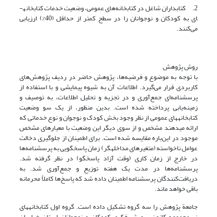
2. کتابداران شاغل در کتابخانه‌های عمومی، وضعیت خدمات کتابخانه­
ای به کودکان و نوجوانان را در سطح کمتر از حداقل (40%) ارزیابی
می‌کنند.
روش پژوهش
با توجه به موضوع و فرضیه‌ها، پژوهش حاضر در ردیف پژوهش‌های
کاربردی قرار می‌گیرد. اطلاعات آن به شیوه پیمایشی و با استفاده از
پرسشنامه‌ای جمع‌آوری و در تجزیه و تحلیل اطلاعات، به توصیف و
زمینه‌یابی پرداخته شده است. بدین منظور، از یک سو وضعیت
کتابخانه‎های ‎عمومی از نظر وجود بخش کودک و نوجوان و نوع خدماتی که
ارائه می‎دهند مشخص و از سوی دیگر این وضعیت با معیار‎های ‎مشخص
موجود در این‌باره مقایسه شده است. برای اطمینان از جلوگیری دخالت
عوامل ناخواسته (متغیرهای مداخله­گر) زمان پاسخگویی به پرسشنامه‌ها
در خارج از زمان کاری (وقت آزاد پاسخگو) در نظر گرفته شد.
پرسشنامه‌ها در مدت یک هفته توزیع و جمع‌آوری شد. به
دریافت‌کنندگان پرسشنامه اطمینان داده شد که پاسخ‌ها کاملاً محرمانه
باقی خواهد ماند.
جامعة پژوهش را سه گروه تشکیل داده است. گروه اول کتابخانه‎های
زیرمجموعه ‎کانون پرورش فکری کودکان و نوجوانان استان خراسان