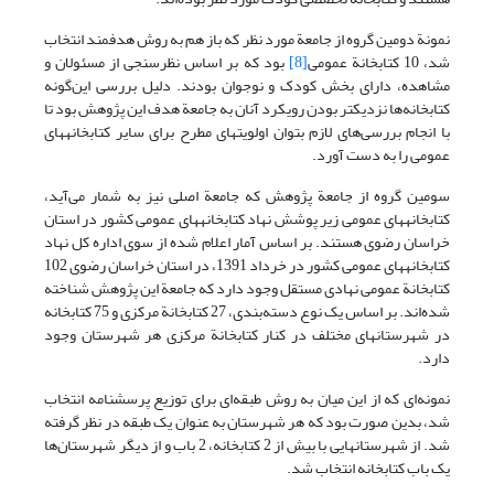
نمونة دومین گروه از جامعة مورد نظر که باز هم به روش هدفمند انتخاب
شد، 10 کتابخانة عمومی
[8]
بود که بر اساس نظرسنجی از مسئولان و
مشاهده، دارای بخش کودک و نوجوان بودند. دلیل بررسی این‌گونه
کتابخانه‌ها نزدیک­تر بودن رویکرد آنان به جامعة هدف این پژوهش بود تا
با انجام بررسی‌های لازم بتوان اولویت‎های ‎مطرح برای سایر کتابخانه‎های
سومین گروه از جامعة پژوهش که جامعة اصلی نیز به شمار می‌آید،
کتابخانه‎های ‎عمومی زیر پوشش نهاد کتابخانه‎های ‎عمومی کشور در استان
خراسان رضوی هستند. بر اساس آمار اعلام شده از سوی اداره کل نهاد
کتابخانه‎های ‎عمومی کشور در خرداد 1391، در استان خراسان رضوی 102
کتابخانة عمومی نهادی مستقل وجود دارد که جامعة این پژوهش ‎شناخته
شده‌اند. بر اساس یک نوع دسته‌بندی، 27 کتابخانة مرکزی و 75 کتابخانه
در شهرستان‎های ‎مختلف در کنار کتابخانة مرکزی هر شهرستان وجود
دارد.
نمونه‌ای که از این میان به روش طبقه‌ای برای توزیع پرسشنامه انتخاب
شد، بدین صورت بود که هر شهرستان به عنوان یک طبقه در نظر گرفته
شد. از شهرستان­هایی با بیش از 2 کتابخانه، 2 باب و از دیگر شهرستان‌ها
یک باب کتابخانه انتخاب شد.