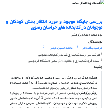
بررسی جایگاه موجود و مورد انتظار بخش کودکان و
نوجوانان در کتابخانه های خراسان رضوی
نوع مقاله : مقاله پژوهشی
نویسندگان
2
1
مرضیه یگانه فر
محمدحسین دیانی
1
کارشناسی ارشد کتابداری, کتابدار کتابخانه عمومی
2
استاد گروه کتابداری و اطلاع&lrm;رسانی دانشگاه فردوسی
چکیده
هدف
: هدف این پژوهش، بررسی وضعیت خدمات کودکان و نوجوانان
درکتابخانه‎های ‎عمومی خراسان رضوی و مقایسة آن با 7 معیار استخراج
شده از متون، به منظور ارزیابی این نوع خدمات است.
روش پژوهش
: پژوهش حاضر در چهار مرحله و با استفاده از رویکرد
کمّی و کیفی انجام شد.جامعة هدف شامل 3 گروه کتابخانه‌های کانون
پرورش فکری کودکان و نوجوانان، کتابخانه‌های عمومی دارای بخش
کودک و نوجوانان ـ اعم از کتابخانه‌های زیر پوشش شهرداری، کانون‌های