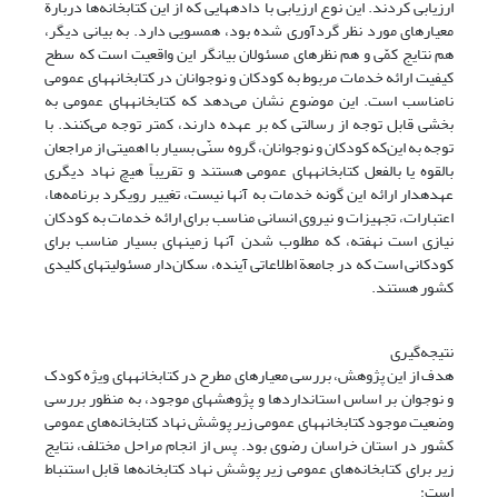
ارزیابی کردند. این نوع ارزیابی با داده‎هایی ‎که از این کتابخانه‌ها دربارة
معیارهای مورد نظر گردآوری شده بود، همسویی دارد. به بیانی دیگر،
هم نتایج ‎کمّی و هم نظرهای مسئولان بیانگر این واقعیت است که سطح
کیفیت ارائه خدمات مربوط به کودکان و نوجوانان در کتابخانه‎های ‎عمومی
نامناسب است. این موضوع نشان می‌دهد که کتابخانه‎های ‎عمومی به
بخشی قابل توجه از رسالتی که بر عهده دارند، کمتر توجه می‌کنند. با
توجه به این‌که کودکان و نوجوانان، گروه سنّی بسیار با اهمیتی از مراجعان
بالقوه یا بالفعل کتابخانه‎های ‎عمومی هستند و تقریباً هیچ نهاد دیگری
عهده­دار ارائه این گونه خدمات به آنها نیست، تغییر رویکرد برنامه‌ها،
اعتبارات، تجهیزات و نیروی انسانی مناسب برای ارائه خدمات به کودکان
نیازی است نهفته، که مطلوب شدن آنها زمینه­ای بسیار مناسب برای
کودکانی است که در جامعة اطلاعاتی آینده، سکان‌دار مسئولیت‎های ‎کلیدی
کشور هستند.
نتیجه‌گیری
هدف از این پژوهش، بررسی معیارهای مطرح در کتابخانه‎های ویژه ‎کودک
و نوجوان بر اساس استانداردها و پژوهش‎های ‎موجود، به منظور بررسی
وضعیت موجود کتابخانه‎های ‎عمومی زیر پوشش نهاد کتابخانه‌های عمومی
کشور در استان خراسان رضوی بود. پس از انجام مراحل مختلف، نتایج
زیر برای کتابخانه‌های عمومی زیر پوشش نهاد کتابخانه‌ها قابل استنباط
است: