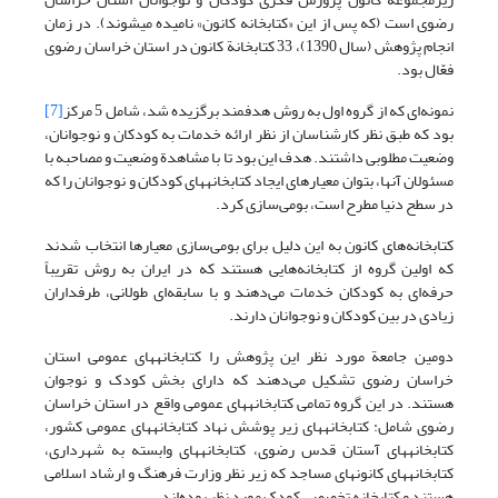
رضوی است (که پس از این «کتابخانه کانون» نامیده می‎شوند). در زمان
انجام پژوهش (سال 1390)، 33 کتابخانة کانون در استان خراسان رضوی
فعّال بود.
نمونه‌ای که از گروه اول به روش هدفمند برگزیده شد، شامل 5 مرکز
[7]
بود که طبق نظر کارشناسان از نظر ارائه خدمات به کودکان و نوجوانان،
وضعیت مطلوبی داشتند. هدف این بود تا با مشاهدة وضعیت و مصاحبه با
مسئولان آنها، بتوان معیارهای ایجاد کتابخانه‎های ‎کودکان و نوجوانان را که
در سطح دنیا مطرح است، بومی‌سازی کرد.
کتابخانه‌های کانون به این دلیل برای بومی‌سازی معیارها انتخاب شدند
که اولین گروه از کتابخانه‌هایی هستند که در ایران به روش تقریباً
حرفه‌ای به کودکان خدمات می‌دهند و با سابقه‌ای طولانی، طرفداران
زیادی در بین کودکان و نوجوانان دارند.
دومین جامعة مورد نظر این پژوهش را کتابخانه‎های ‎عمومی استان
خراسان رضوی تشکیل می‌دهند که دارای بخش کودک و نوجوان
هستند. در این گروه تمامی کتابخانه‎های ‎عمومی واقع در استان خراسان
رضوی شامل: کتابخانه‎های ‎زیر پوشش نهاد کتابخانه‎های ‎عمومی کشور،
کتابخانه‎های ‎آستان قدس رضوی، کتابخانه‎های‎ وابسته به شهرداری،
کتابخانه‎های ‎کانون‎های ‎مساجد که زیر نظر وزارت فرهنگ و ارشاد اسلامی
هستند و کتابخانه تخصصی کودک مورد نظر بوده‌اند.