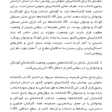
نمونه­ای که برای کتابخانه‎های ‎عمومی زیر پوشش نهاد در استان خراسان
رضوی انتخاب شد، معرف تمامی کتابخانه‎های ‎عمومی استان است. بر این
اساس، همة کتابخانه‌ها باید به گونه‌ای خدمات ویژة برای کودکان و
نوجوانان را ارائه دهند، اما در عمل 40% کتابخانه‌ها دارای بخش مستقل
کودک و نوجوان نبودند. 60% کتابخانه‌ها نیز که دارای بخش مستقل
کودک و نوجوان بودند، در تمامی معیارها در سطحی پایین­تر از وضعیت
مطلوب قرار دارند. این وضعیت، به‌ویژه در زمان حاضر که نهاد
کتابخانه‎های ‎عمومی کشور نسبت به ایجاد بخش کودک و نوجوان رویکرد
جدیدی را آغاز کرده است، نیازمند توجه بسیار جدی و تلاش‌های
خستگی‌ناپذیر برای رسیدن به حداقل‎های ‎مطرح در 7 معیار مورد نظر این
پژوهش است.
2. کتابداران شاغل در کتابخانه‌های عمومی، وضعیت کتابخانه‌ای کودکان
و نوجوانان را در سطحی کمتر از حداقل (40%) ارزیابی می‌کنند.
برای پاسخ به این فرضیه، پرسشنامه مربوط، در اختیار 42 باب کتابخانه
‎عمومی زیر پوشش نهاد کتابخانه‎های ‎عمومی کشور در استان خراسان
رضوی قرار گرفت. این کتابخانه‌ها به طور تصادفی به عنوان نمونه انتخاب
شده بودند و مسئولان 40 کتابخانه به سؤال‌های مربوط پاسخ دادند.
کتابداران این کتابخانه‌ها، وضعیت خدمات کتابخانه‌ای به کودکان و
نوجوانان را در معیار برنامه‌ریزی، مجموعه، فضا، کارکنان، فناوری و
دسترسی، برنامه‌ها و خدمات و ارتباط، کمتر از سطح حداقلی (40%)