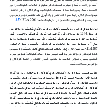
آشنا و راحت باشد و مهارت استفاده از منابع و خدمات کتابخانه را نیز
داشته باشد. پذیرفته شده است که کتابخانه‎های ‎کودکان در هر جامعه،
می‎تواند کودکان را به سواد اطلاعاتی و یادگیری مادام­العمر مجهز و توانایی
مشارکت و همکاری در جامعه را در آنان ایجاد کند (IFLA, 2001)
[5]
.
این موضوع در ایران با تأسیس کانون پرورش فکری کودکان و نوجوانان
در سال 1344 مورد توجه قرار گرفت. این کانون فرهنگی با احساس فقر
شدید در حوزة تولیدات فرهنگی کودکان، افزایش تعداد باسوادان و به
تبع آن تشدید نیاز به محصولات فرهنگی، تأسیس شد (رحیمی،
21:1387). در عین حال، چون تعداد کتابخانه‌های کانون اندک و دستیابی
همه کودکان و نوجوانان به آنها میسر نبود، نهاد کتابخانة عمومی نیز با
قدمتی بسیار، متولی خدمت به تمامی اقشار جامعه از جمله کودکان و
نوجوانان شناخته شد.
مطالب منتشر شده دربارة کتابخانه‌های کودکان و نوجوانان، به دو گروه
عمده قابل تقسیم است. گروه اول نوشته‌هایی است که ضمن تأکید بر
اهمیت مطالعه در سنّ کودکی، به توصیف خدمات و مجموعه‌های خاص
کودکان در کتابخانه‌ها پرداخته‌اند. خاستگاه بیشتر این نوع نوشته‌ها که
معمولاً عنوان‌های آنها با رهنمودهایی شروع می‌شود، سازمان‌های جهانی
مانند فدراسیون بین‌المللی انجمن‌های کتابداری و یونسکوست. گروه
دوم از نوشته‌ها، یا به توصیف وضعیت کتابخانه‌های کودکان و نوجوانان