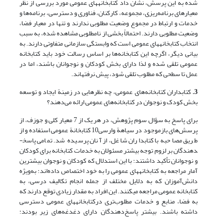
شده به این پرسش، نشان داد کتابخانه‎های ‎عمومی مورد بررسی از نظر
معیارهای برنامه‌ریزی، مجموعه، کارکنان، فناوری و دسترسی، برنامه‌ها و
خدمات و ارتباط در مجموع وضعیت مطلوبی ندارند و تنها در معیار فضا،
وضعیت مطلوبی دارند. احتمالاً بخشی از نامطلوبی مشاهده شده، به سبب
انتخاب کتابخانه‎های ‎عمومی است که وابستگی سازمانی متفاوتی دارند. به
بیانی دیگر، اگرچه این کتابخانه‌ها بر اساس رسالت خود باید کتابخانه
عمومی تلقی شده و لذا دارای بخش کودکان و نوجوانان باشند، اما در
عمل تا سطحی که مطلوب تلقی شود، پیش نرفته‎اند.
3.
کتابداران کتابخانه‌های عمومی، چه نظرهایی در زمینة ایجاد و توسعه
بخش کودک و نوجوان در کتابخانه‌های عمومی ارائه می‌دهند؟
برای پاسخ به سؤال سوم پژوهش، در هر یک از 7 معیار کلی و جوزف، از
پرسش‌های بازموجود در سیاهة وارسی10 کتابخانة عمومی استفاده و از
طریق مصاحبه با کتابداران شاغل، از آنان پرسیده شد. تمامی پاسخ­
دهندگان بر لزوم توجه بیشتر مسئولان به خدمات کتابخانه برای کودکان
و نوجوانان تأکید داشتند؛ با این استدلال که کودکان و نوجوان بیشترین
آمار مراجعه به کتابخانه‎های ‎عمومی را به خود اختصاص داده‌اند؛ به‌ویژه
دانش‌آموزان که به دلایل مختلف از جمله انجام تکالیف درسی، به
کتابخانه عمومی مراجعه می‎کنند. این افراد به مقدار زیادی توقع دارند که
به فضا، منابع و خدمات مطلوب‌تری درکتابخانه‎های ‎عمومی دسترسی
داشته باشند. ‎بیشتر پاسخ‌دهندگان دارای دغدغه‌های زیر بودند: