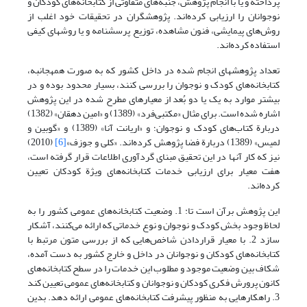
پرداخته و یا با انجام پژوهش، جنبه‌های متفاوتی از کتابخانه‌های کودکان و
نوجوانان را ارزیابی کرده‌اند. پژوهشگران در تحقیقات خود اغلب از
روش‌های پیمایشی، فنون مشاهده، توزیع پرسشنامه و یا روش­های کیفی
استفاده کرده‌اند.
تعداد پژوهش‎های ‎انجام شده در داخل کشور که به صورت همه­جانبه،
کتابخانه‌های کودک و نوجوان را بررسی کنند، بسیار محدود بوده و در
بیشتر موارد به یک یا دو بُعد از معیارهای مطرح شده در این پژوهش
اشاره شده است. برای مثال «مکتبی‌فرد» (1389) و «امین دهقان» (1382)
دربارة کتاب‌های کودک و نوجوان؛ و «اریانت آنا» (1389) و «گوبین و
لمیس» (1389) دربارة فضا پژوهش کرده‌اند. «کلی و جوزف»
[6]
(2010)
نیز که کار آنها در این تحقیق مبنای گردآوری اطلاعات قرار گرفته است،
هفت معیار برای ارزیابی خدمات کتابخانه‌های ویژة کودکان تعیین
کرده‌اند.
این پژوهش برآن است تا: 1. وضعیت کتابخانه‌های عمومی کشور را به
لحاظ وجود بخش کودک و نوجوان و نوع خدماتی که ارائه می‌کنند، آشکار
سازد 2. با معیار قراردادن شاخص‌هایی که از بررسی متون مرتبط با
کتابخانه‌های کودکان و نوجوانان در داخل و خارج کشور به دست آمده،
شکاف بین وضعیت موجود و مطلوب این خدمات را در سطح کتابخانه‌های
کانون پرورش فکری کودکان و نوجوانان و کتابخانه‌های عمومی تعیین کند
3. راهکارهایی به منظور پیشرفت کتابخانه‌های عمومی ارائه دهد. بدین