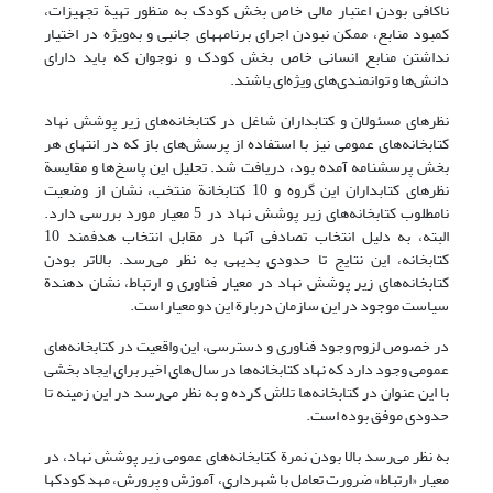
ناکافی بودن اعتبار مالی خاص بخش کودک به منظور تهیة تجهیزات،
کمبود منابع، ممکن نبودن اجرای برنامه‎های ‎جانبی و به‌ویژه در اختیار
نداشتن منابع انسانی خاص بخش کودک و نوجوان که باید دارای
دانش‌ها و توانمندی‌های ویژه‌ای باشند.
نظرهای مسئولان و کتابداران شاغل در کتابخانه‌های زیر پوشش نهاد
کتابخانه‌های عمومی نیز با استفاده از پرسش‌های باز که در انتهای هر
بخش پرسشنامه آمده بود، دریافت شد. تحلیل این پاسخ‌ها و مقایسة
نظرهای کتابداران این گروه و 10 کتابخانة منتخب، نشان از وضعیت
نامطلوب کتابخانه‌های زیر پوشش نهاد در 5 معیار مورد بررسی دارد.
البته، به دلیل انتخاب تصادفی آنها در مقابل انتخاب هدفمند 10
کتابخانه، این نتایج تا حدودی بدیهی به نظر می‌رسد. بالاتر بودن
کتابخانه‌های زیر پوشش نهاد در معیار فناوری و ارتباط، نشان دهندة
سیاست موجود در این سازمان دربارة این دو معیار است.
در خصوص لزوم وجود فناوری و دسترسی، این واقعیت در کتابخانه‌های
عمومی وجود دارد که نهاد کتابخانه‌ها در سال‌های اخیر برای ایجاد بخشی
با این عنوان در کتابخانه‌ها تلاش کرده و به نظر می‌رسد در این زمینه تا
حدودی موفق بوده است.
به نظر می‌رسد بالا بودن نمرة کتابخانه‌های عمومی زیر پوشش نهاد، در
معیار «ارتباط» ضرورت تعامل با شهرداری، آموزش و پرورش، مهد کودک­ها