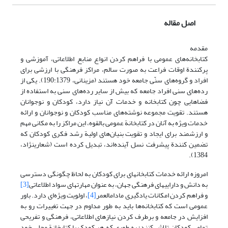
اصل مقاله
مقدمه
کتابخانه‌های عمومی با فراهم‌ کردن انواع منابع اطلاعاتی، آموزشی و
پرکنندة اوقات فراعت به صورت سالم، مراکز فرهنگی با ارزشی برای
افراد و گروه‌های سنّی جامعه خود هستند (مزینانی، 190:1379). یکی از
رده‌های سنی افراد جامعه که بیش از سایر رده‌های سنی به استفاده از
فضاهایی چون کتابخانه و خدمات آن نیاز دارد، کودکان و نوجوانان
هستند. تقویت مجموعه نوشته‌های مناسب کودکان و نوجوانان و ارائه
خدمات ویژه به آنان در کتابخانة عمومی بالقوه، این مراکز را به مکانی مهم
و ارزشمند برای ایجاد و تقویت بنیان‌های اولیة رشد فکری کودکان که
تضمین کنندة پیشرفت نسل آینده‌اند، تبدیل کرده است (شعاری­نژاد،
1384).
امروزه ارائه خدمات کتابخانه­ای برای کودکان به لحاظ چگونگی دسترسی
به دانش و دارایی‎های ‎فرهنگی جهان، به عنوان مهارت­های سواد اطلاعاتی
[3]
و فراهم کردن امکانات یادگیری مادام­العمر
[4]
، اولویت ویژه‌ای دارد. باور
عمومی است که کتابخانه‌ها باید به طور مداوم در جهت تغییرات رو به
افزایش در جامعه و برطرف کردن نیاز‎های ‎اطلاعاتی، فرهنگی و تفریحی
تمامی کودکان تلاش کنند؛ به طوری که هر کودک با کتابخانة محلی خود