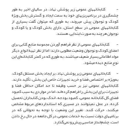
- کتابخانه‎های ‎عمومی زیر پوشش نهاد، در سال‎های ‎اخیر به طور
چشمگیری در برنامه­ریزی‎های ‎خود به سمت ایجاد و گسترش بخش ویژة
کودک و نوجوان پیش می‎روند، به طوری که می‎توان گفت بسیاری از
کتابخانه‎های ‎عمومی در سطح استان، دارای بخش کودک و یا کودک و
نوجوان هرچند به صورت ابتدایی، ‎هستند.
- کتابخانه‎های ‎عمومی از نظر فراهم آوردن مجموعه منابع کتابی برای
اعضای کودک و نوجوان وضعیت مطلوبی دارند؛ اما از نظر تهیة انواع دیگر
‎مواد اطلاعاتی بسیار ضعیف می‎باشند، به طوری که در کمتر کتابخانه‌ای این
نوع منابع دیده می‎شود.
- کتابخانه‎های ‎عمومی زیر پوشش نهاد، بر ایجاد بخش مستقل کودک،
به‌ویژه بر اختصاص فضا و خرید تجهیزات خاص این بخش، تأکید دارند.
کتابخانه‎های ‎عمومی نیز بر حسب وظیفه تا حد امکان حداقل فضا و
تجهیزات برای این بخش را فراهم کرده‌اند، اما در مواردی به سبب کمبود
فضای کل کتابخانه عمومی، کمبود بودجه، اندک بودن کتابداران تحصیل
کرده، در عمل نمی­توانند در مسیری که استانداردهای مربوط مشخص
می‎کنند، حرکت کنند. تغییر این وضعیت با توجه به تحولاتی که در
برنامه‎های ‎دولت نسبت به خدمات عمومی در کل جامعه در حال رخ دادن
است، چشم‌انداز مناسبی پیش‌رو نمی‌‌گذارد.