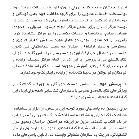
این نتایج نشان می‎دهد کتابخانه‎های ‎کانون با توجه به رسالت دیرینة خود
توانسته‌اند خدمات مطلوبی را برای گروه مخاطب خود یعنی کودکان و
نوجوانان ارائه کنند. با توجه به برنامه‌ریزی‎هایی ‎که به صورت متمرکز
توسط مرکز استان برای تمامی مراکز انجام می‎شود، می‎توان تا حدودی
فضاها، منابع، برنامه‌ها و خدمات یکسانی را در مراکز مشاهده کرد.
پایین‌تر از حد مطلوب بودن دو معیار مورد سنجش (معیار فناوری و
دسترسی و معیار ارتباط) را می‎توان به سبب سیاست‎های ‎کلی کانون
دانست. برای مثال، دربارة فناوری و دسترسی، بر اساس گفته مسئولان
کتابخانه‎های ‎مورد بررسی، با این که در تمام مراکز سیستم رایانه و
اینترنت برای کلاس‌های آموزشی موجود است، امکان استفادة مستقل
کودکان و نوجوانان در محیط کتابخانه از رایانه و اینترنت وجود ندارد.
2
.
پرسش
دوم
: بر اساس دسته‌بندی کِلی و جوزف، کدام‌یک از
ویژگی‌های کتابخانه‌های عمومی با معیارهای شناسایی شده برای ایجاد این
کتابخانه‌ها همخوانی بیشتری دارد؟
برای رسیدن به پاسخ­های مورد توجه این پرسش، از ابزار پرسشنامه،
مصاحبه با کتابداران و مشاهده استفاده شد. کتابخانه‎هایی ‎که برای این
مرحله انتخاب شدند، افزون بر این‌که در استان خراسان رضوی قرار
داشتند، از نظر رسالت شرایط کتابخانه‌های عمومی را دارند ولی از نظر
تشکیلاتی، هر یک به سازمان متفاوتی وابسته‌اند. تحلیل پاسخ‌های داده