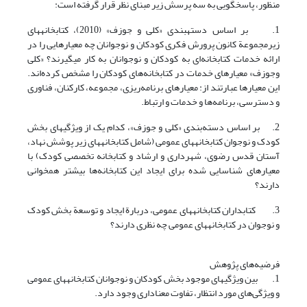
منظور، پاسخگویی به سه پرسش زیر مبنای نظر قرار گرفته است:
1. بر اساس دسته­بندی «کلی و جوزف» (2010)، کتابخانه‎های
زیرمجموعة ‎کانون پرورش فکری کودکان و نوجوانان چه معیارهایی را در
ارائه خدمات کتابخانه‌ای به کودکان و نوجوانان به کار می‎گیرند؟ «کلی
وجوزف» معیارهای خدمات در کتابخانه‌های کودکان را مشخص کرده‌اند.
این معیارها عبارتند از: معیارهای برنامه‌ریزی، مجموعه، کارکنان، فناوری
و دسترسی، برنامه‌ها و خدمات و ارتباط.
2. بر اساس دسته‌بندی «کلی و جوزف»، کدام یک از ویژگی‎های ‎بخش
کودک و نوجوان کتابخانه‎های ‎عمومی (شامل کتابخانه‎های ‎زیر پوشش نهاد،
آستان قدس رضوی، شهرداری و ارشاد و کتابخانه تخصصی کودک) با
معیارهای شناسایی شده برای ایجاد این کتابخانه‌ها بیشتر همخوانی
دارند؟
3. کتابداران کتابخانه‎های ‎عمومی، دربارة ایجاد و توسعة بخش کودک
و نوجوان در کتابخانه‎های ‎عمومی چه نظری دارند؟
فرضیه‌های پژوهش
1. بین ویژگی‎های ‎موجود بخش کودکان و نوجوانان کتابخانه‎های ‎عمومی
و ویژگی‌های مورد انتظار، تفاوت معناداری وجود دارد.