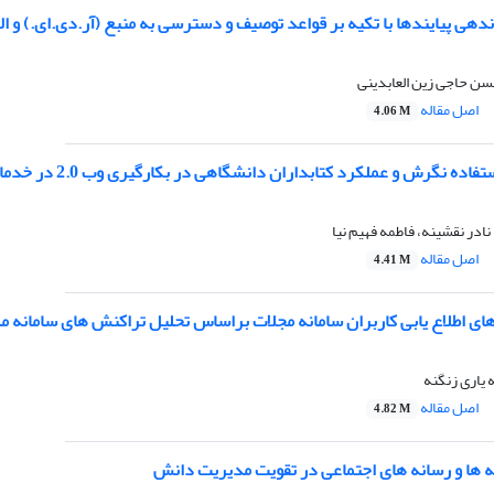
ندهی پیایندها با تکیه بر قواعد توصیف و دسترسی به منبع (آر.دی.ای.) و ا
سن حاجی زین العابدینی
اصل مقاله
4.06 M
ده نگرش و عملکرد کتابداران دانشگاهی در بکارگیری وب 2.0 در خدمات مرجع
نادر نقشینه، فاطمه فهیم نیا
اصل مقاله
4.41 M
ی اطلاع یابی کاربران سامانه مجلات براساس تحلیل تراکنش های سامانه م
 یاری زنگنه
اصل مقاله
4.82 M
که ها و رسانه های اجتماعی در تقویت مدیریت دانش