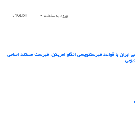
ورود به سامانه
ENGLISH
می ایران با قواعد فهرستنویسی انگلو امریکن، فهرست مستند اسامی
یویی