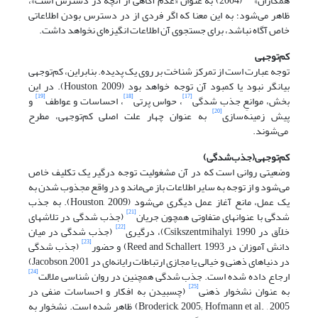
همکاران»
(2004) به عنوان «عدم آگاهی از آنچه در دسترس است»،
ظاهر می‌شود؛ به این معنا که اگر فردی از در دسترس بودن اطلاعاتی
خاص آگاه نباشد، برای جستجوی آن اطلاعات انگیزه‌ای نخواهد داشت.
کم‌توجهی
توجه عبارت است از تمرکز شناخت بر روی یک پدیده. بنابراین، کم‌توجهی
بیانگر نبود یا کمبود آن توجه خواهد بود (Houston, 2009). در این
[19]
[18]
[17]
بخش، موانعِ جذب شدگی
، حواس پرتی
، احساسات و عواطف
و
[20]
پیش زمینه‌سازی
به عنوان چهار علت اصلی کم‌توجهی، مطرح
می‌شوند.
کم‌توجهی
(جذب‌شدگی)
وضعیتی روانی است که در آن مشغولیت توجه درگیر یک تکلیف خاص
می‌شود و از توجه به سایر اطلاعات باز می‌ماند و در واقع مجذوب شدن به
یک عمل، مانع آغاز عمل دیگری می‌شود (Houston, 2009). به جذب
[21]
شدگی با عنوانهای متفاوتی همچون جریان
(جذب شدگی در تلاشهای
[22]
خلاّق در Csikszentmihalyi, 1990)، درگیری
(جذب شدگی در میان
[23]
دانش آموزان در Reed and Schallert, 1993) و حضور
(جذب شدگی
در دنیاهای ذهنی و خیالی یا مجازی ارتباطات رایانه‌ای در Jacobson, 2001)
[24]
ارجاع داده شده است. جذب شدگی همچنین در روان شناسی ملالت
[25]
به عنوان نشخوار ذهنی
(چسبیدن به افکار و احساسات منفی در
Broderick, 2005; Hofmann et al. , 2005) ظاهر شده است. نشخوار به