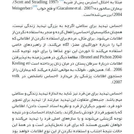
مبتلا به اختلال استرس پس از ضربه
(Scott and Stradling, 1997)،
[33]
بیماران سالخورده (Giacalone et al. , 2007) و فلج خواب
(Weisgerber,
2004) بررسی شده است.
احساس تهدید برای سلامتی اگرچه به بزرگی تهدید زندگی نیست،
همچنان مکانیسمهای احساسی را فعال کرده و منجر به استفاده نکردن از
اطلاعات می‌شود. برای مثال، مردم برای استفاده نکردن از اطلاعاتی که
آنها را دربارة خوراکیهای مضرّ، آگاه می‌کنند، از راهبردهای خاصی
استفاده می‌کنند تا خوردن این نوع غذاها را برای خود توجیه کنند
(Brunel and Pichon, 2004). مطالعة دیگری در همین زمینه به نپذیرفتن
اطلاعات دربارة سرطان پستان در میان زنان پرداخته است (Kreling et
al. , 2006). همین‌طور، «فولک» به موانعی اشاره می‌کند که بیماران را از
جستجوی اطلاعات پزشکی باز می‌دارد (احساس نامشخص در volk,
2007).
احساس تهدید برای منِ فرد نیز شاید به اندازة تهدید زندگی و سلامتی
مهم باشد. جنبه‌های متفاوت این تهدید عبارتند از: تهدید برای تصویر
خود فرد، تصویر دیگران از فرد و نظریه اسناد (نسبت دادن). اطلاعاتی
که با تصویر فرد از خودش ناسازگارند، باعث ایجاد احساسات و در نتیجه
توجه گزینشی می‌شوند و یا سازه‌های اصلی فرد را تهدید می‌کنند و
خواهان تغییری هستند که برای فرد تحمل‌ناپذیر است و در همة این
حالات نتیجة اجتناب و استفاده نکردن از این نوع اطلاعات خواهد بود