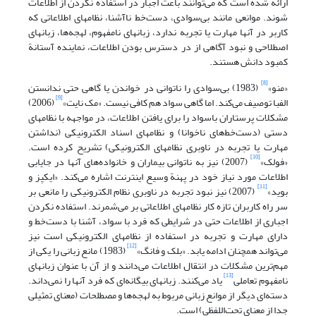
ارائه شده است که می‌توانند باعث اجبار در استفاده نکردن از اطلاعات
شوند. موانعی مانند بی‌سوادی، دست‌خط ناآشنا، نظامهای اطلاعاتی که
کاربر در آنها مهارت یا تجربه ندارد، زبانهای نامفهوم، لهجه‌ها، زبانهای
اصطلاحی و نبود آگاهی از در دسترس بودن اطلاعات، نماینده آستانة
کمبود دانش هستند.
[8]
«منو»
(1983) بی‌سوادی را ناتوانی در خواندن یا گاهی حتی ندانستن
[9]
الفبا توصیف می‌کند. اما گاهی سواد هم کافی نیست. «مک نایت»
(2006)
مشکلات پرستاران باسواد را برای یافتن اطلاعات، در مواجهه با نظامهای
دستی (دست‌خط‌های ناخوانا) و نظامهای اسناد الکترونیکی (نداشتن
مهارت یا تجربه در ناوبری نظامهای الکترونیکی) تشریح کرده است.
[10]
«فولک»
(2007) نیز به ناتوانی بیماران و خانواده‌های آنها در جایابی
اطلاعات مورد نیاز خود در پهنة وسیع اینترنت اشاره می‌کند. «ایکپز و
[11]
بوید»
(2007) نیز نبود تجربه در ناوبری نظام الکترونیکی را مانعی بر
سر راه کاربران تازه کار نظامهای اطلاعاتی بر می‌شمرند. استفاده نکردن
اجباری از اطلاعات حتی در شرایطی که فرد با سواد، آشنا با دست‌خط و
دارای مهارت و تجربه در استفاده از نظامهای الکترونیکی است نیز
[12]
می‌تواند همچنان ادامه یابد. «بلک و فانگ»
(1983) مانع زبانی را یکی از
مهم‌ترین مشکلات در انتقال اطلاعات می‌دانند و از آن با عنوان زبانهای
[13]
نامفهوم تعاملی
یاد می‌کنند. زبانهای بیگانه‌ای که فرد آنها را نمی‌داند.
دسته‌ای دیگر از موانع زبانی مربوط به لهجه‌ها و مصطلحات (معنای تمثیلی
جدا از معنای تحت‌اللفظی) است.