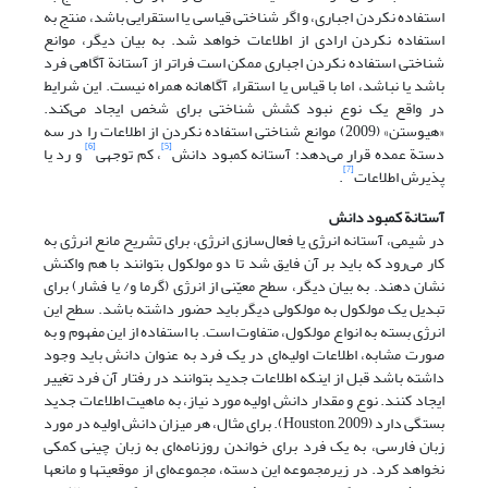
استفاده نکردن اجباری، و اگر شناختی قیاسی یا استقرایی باشد، منتج به
استفاده نکردن ارادی از اطلاعات خواهد شد. به بیان دیگر، موانع
شناختی استفاده نکردن اجباری ممکن است فراتر از آستانة آگاهی فرد
باشد یا نباشد، اما با قیاس یا استقراء آگاهانه همراه نیست. این شرایط
در واقع یک نوع نبود کشش شناختی برای شخص ایجاد می‌کند.
«هیوستن» (2009) موانع شناختی استفاده نکردن از اطلاعات را در سه
[6]
[5]
دستة عمده قرار می‌دهد: آستانه کمبود دانش
، کم توجهی
و رد یا
[7]
پذیرش اطلاعات
.
آستانة کمبود دانش
در شیمی، آستانه انرژی یا فعال‌سازی انرژی، برای تشریح مانع انرژی به
کار می‌رود که باید بر آن فایق شد تا دو مولکول بتوانند با هم واکنش
نشان دهند. به بیان دیگر، سطح معیّنی از انرژی (گرما و/ یا فشار) برای
تبدیل یک مولکول به مولکولی دیگر باید حضور داشته باشد. سطح این
انرژی بسته به انواع مولکول، متفاوت است. با استفاده از این مفهوم و به
صورت مشابه، اطلاعات اولیه‌ای در یک فرد به عنوان دانش باید وجود
داشته باشد قبل از اینکه اطلاعات جدید بتوانند در رفتار آن فرد تغییر
ایجاد کنند. نوع و مقدار دانش اولیه مورد نیاز، به ماهیت اطلاعات جدید
بستگی دارد (Houston, 2009). برای مثال، هر میزان دانش اولیه در مورد
زبان فارسی، به یک فرد برای خواندن روزنامه‌ای به زبان چینی کمکی
نخواهد کرد. در زیرمجموعه این دسته، مجموعه‌ای از موقعیتها و مانعها