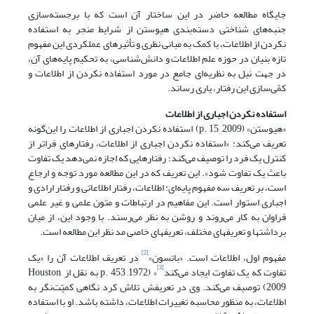
جایگاه مطالعه حاضر در این ساختار آن است که با برجسته‌سازی
جنبه‌های شناختی دسته‌بندی هیوستن از شرایط منجر به استفاده
نکردن از اطلاعات، با کمک به مبانی نظری و تأثیرهای عملکردی این مفهوم
تازه بنیان در حوزه علم اطلاعات و دانش‌شناسی، به تحکیم پایه‌های آن،
در جهت نیل به نظریه‌ای جامع در مورد استفاده نکردن از اطلاعات و
کمّی‌سازی این رفتار، یاری رساند.
استفاده نکردن اجباری از اطلاعات
«هیوستن» (2009, p. 15) استفاده نکردن اجباری از اطلاعات را این‌گونه
تعریف می‌کند: «استفاده نکردن اجباری از اطلاعات، رفتارهای فراتر از
کنترل یک فرد را توصیف می‌کند؛ رفتارهایی که اجازه نمی‌دهد یک تفاوت
باعث یک تفاوت شود». این تعریف که در این مطالعه مورد توجه و ارجاع
است، بر تعریف سه مفهوم پایه‌ای: اطلاعات، رفتار اطلاعاتی و رفتار ارادی و
اجباری استوار است. این مفاهیم در ارتباطات و متون علمی و غیر علمی
فراوان به کار می‌روند و روشن به نظر می‌رسند. با وجود این، از میان
برداشتها و تعریفهای مختلف، تعریفهای خاصی مد نظر این مطالعه است.
[2]
مفهوم اول، اطلاعات است. «باتسون»
در تعریف اطلاعات آن را «یک
[3]
تفاوت که یک تفاوت ایجاد می‌کند
» (1972, p. 453 به نقل از Houston,
2009) توصیف می‌کند. وی در تعریفش تلاش کرد نگاهی کمیّت‌نگر به
اطلاعات، به منظور محاسبه تغییرات اطلاعات، داشته باشد. او با استفاده