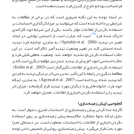
فراشناخت بوده و خارج از کنترل فرد نسبت‌دهنده است.
در اینجا، توجه به این نکته ضروری است که در برخی از مطالعات به
شرایطی پرداخته شده است که می‌توانند بر میزاناثرگذاری احساسات بر
استفاده نکردن از اطلاعات مؤثر باشند. یکی از این شرایط خود کارآمدی
[36]
ادراک شده فرد
است که عبارت است از احساس توانایی در ایجاد
تغییر در تهدید (Sprinkle et al. , 2006)؛ به عبارتی، چنانچه فرد تهدید
شده احساس کند در تغییر وضعیت تهدید‌آمیز ناکارآمد است، در این
حالت استفاده نکردن او تشدید خواهد شد. وضعیت عاطفی قبلی فرد و
حالت احساسی (مود) او پیش از تهدید شدن نیز مؤلفه دیگری است که بر
استفاده نکردن اجباری از اطلاعات تأثیرگذار است (Keller et al. , 2003).
مطالعة دیگری در رابطه با این تأثیر، به بررسی اثر نزدیکی تهدید به فردی
که تهدید شده، پرداخته است (Agrawal et al. , 2007). به عبارتی، اینکه
خود فرد، خانواده‌اش و یا دیگران مورد تهدید قرار گرفته‌اند، میزان اثر
تهدید را بر استفاده نکردن اجباری از اطلاعات، تعدیل خواهد کرد.
کم‌توجهی (پیش زمینه‌سازی)
اگرچه جدا کردن پیش زمینه‌سازی از احساسات قدری دشوار است، به
دلیل اینکه نحوة عملکرد مکانیسم پیش زمینه‌سازی بر روی استفاده
نکردن اجباری از اطلاعات با احساسات متفاوت است، در دسته‌ای مجزا
مورد بحث قرار می‌گیرد. پیش زمینه‌سازی، روشی از تخصیص دادن توجه