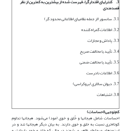
3.
کنترلهای اقتدارگرا، فهرست شده از بیشترین به کمترین از نظر
قصدمندی
3.1. سانسور (از جمله نظامهای اطلاعاتی محدود گر)
3.2. اطلاعات گمراه کننده
3.3. پاداش و مجازات
3.4. تأیید یا مخالفت صریح
3.5. تأیید یا مخالفت ضمنی
3.6. اطلاعات نادرست
3.7. دیوان سالاری (بروکراسی)
3.8. اشتباهات
کم‌توجهی
(احساسات)
احساسات شامل هیجانها و خُلق و خوی (مود) می‌شود. هیجانها تداوم
کوتاه‌تری نسبت به خلق و خوی دارند. به بیان دیگر هیجانها تند و در
اپیزودهای مرحله‌ای ظاهر می‌شوند در حالی که خلق و خوی پایدارتر و