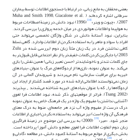
بعضی محققان به مانع زبانی، در ارتباط با جستجوی اطلاعات توسط بیماران
سرطانی اشاره کرده‌اند (Muha and Smith, 1998; Giacalone et al. ,
[14]
2007). «چیوت و وینر»
(1996) نبود دانش در زمینة اصطلاحات مربوط
به هواپیما و اطلاعات هوانوردی در میان خدمه پروازی را بررسی کردند.
بنابراین، نبود آستانة دانش در شکل واژگان تخصصی می‌تواند حتی
افراد با سواد و ماهر را به استفاده نکردن از اطلاعات وادارد. گاهی تسلط
کافی نداشتن فرد در یک زبان مثلاً زبان دوم (بررسی شده در Zulu,
2003) یا جایگزین کردن کلمات خفیف‌تر یا از نظر اجتماعی قابل قبول‌تر به
جای کلمات تندتر و ناخوشایندتر (حسن تعبیر زبانی) همین نقش را بازی
می‌کند. به عنوان نمونه، نازی‌ها از اردوگاه‌های مرگ با عنوان «بنیادهای
خیریه برای مراقبت سازمانی» نام می‌بردند و شهروندان آلمانی در آن
زمان نمی‌توانستند اطلاعاتی ارائه شده در مورد قصد کشتار از ایجاد این
اردوگاه‌ها را
که با عنوان بنیادهای خیریه شناخته می‌شدند
بپذیرند
-
-
(Tsang, 2002). فراتر از موقعیتهای ذکر شده، نبود اطلاعات فرا لغوی
(آشنایی نداشتن با مفهوم یک واژه در یک فرهنگ خاص به عنوان نمونه
درک درست از مفهوم واژه آب نزد هر جامعه‌ای، منوط به درک معنای
فرهنگی آن واژه است) نیز می‌تواند به استفاده نکردن اجباری از اطلاعات
[15]
منجر شود. «میر»
(2000) به بررسی این موضوع در زمینة فراگیری
زبان دوم (تفاوت اطلاعات فرا لغوی معلم و دانش آموز) پرداخته است.
بخش دیگری از موانع مربوط به آستانة کمبود دانش، در مطالعه «گادلی و
[16]