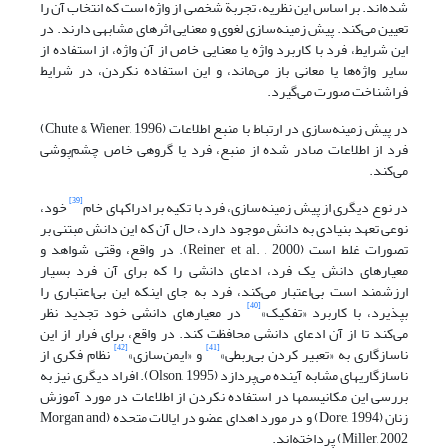
شده‌اند. بر اساس این نظریه، تجربة شخصی از واژه است که انتخاب آن را
تعیین می‌کند. پیش زمینه‌سازی لغوی و معنایی اثرهای مشابهی دارند. در
این شرایط، فرد با کاربرد واژه یا معنایی خاص از آن واژه، از استفاده از
سایر واژه‌ها یا معانی باز می‌ماند، و این استفاده نکردن، در شرایط
فراشناخت صورت می‌گیرد.
در پیش زمینه‌سازی در ارتباط با منبع اطلاعات (Chute & Wiener, 1996)
فرد از اطلاعات صادر شده از منبع، فرد یا گروهی خاص چشم‌پوشی
می‌کند.
[39]
در نوع دیگری از پیش زمینه‌سازی، فرد با تکیه بر ادراکهای خام
خود،
نوعی تعهد بنیادی به دانش موجود دارد، حال آن که این دانش مبتنی بر
تصورات غلط است (Reiner et al. , 2000). در واقع، وقتی شواهد و
معیارهای دانش یک فرد، ادعای دانشی را که برای آن فرد بسیار
ارزشمند است بی‌اعتبار می‌کند، فرد به جای اینکه این بی‌اعتباری را
[40]
بپذیرد، با کاربرد «تفکیک»
در معیارهای دانشی خود تجدید نظر
می‌کند تا از آن ادعای دانشی محافظت کند. در واقع، برای فرار از این
[42]
[41]
ناسازگاری به «تعبیر کردن بی‌ربطی»
و «ایمن‌سازی»
نظام فکری از
ناسازگاریهای مشابه آینده می‌پردازد (Olson, 1995). افراد دیگری نیز به
بررسی این مکانیسمها در استفاده نکردن از اطلاعات در مورد آموزش
زنان (Dore, 1994) و در مورد اهدای عضو در ایالات متحده (Morgan and
Miller, 2002) پرداخته‌اند.