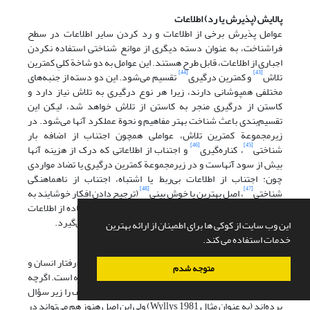
پالایش (پذیرش یا رد) اطلاعات
عوامل پذیرش برخی از اطلاعات و رد کردن سایر اطلاعات در سطح
فراشناخت، به عنوان دسته دیگری از موانع شناختی استفاده نکردن
اجباری از اطلاعات، قابل طرح هستند. این عوامل به دو شاخة کلیِ کمترین
[44]
[43]
تلاش
و کمترین درگیری
تقسیم می‌شود. این دو دسته از جنبه‌های
مختلفی همپوشانی دارند، زیرا هر نوع درگیری به تلاش نیاز دارد و
کاستن از درگیری منجر به کاستن از تلاش خواهد شد، لیکن این
تقسیم‌بندی باعث شناخت بهتر مفاهیم و نحوة عملکرد آنها می‌شود. در
زیرمجموعة کمترین تلاش، عواملی همچون اجتناب از اضافه بار
[46]
[45]
شناختی
، کناره‌گیری
و اجتناب از اطلاعاتی که درک از هزینه آنها
بیش از سود آنهاست و در زیرمجموعة کمترین درگیری یا تضاد مواردی
چون: اجتناب از اطلاعات بی‌ربط یا اشتباه، اجتناب از ناهماهنگی
[48]
[47]
شناختی
، اصل بهترین یا خوش بینی
(ترجیح دادن افکار خوشایند به
افکار ناخوشایند) و تسلیم در برابر اقتدار شناختی (استفاده از اطلاعات
منابع مورد اعتماد و استفاده نکردن از سایر منابع) قرار می‌گیرد.
این وب سایت از کوکی ها برای اطمینان از ارائه بهترین
خدمات استفاده می کند.
پالایش اطلاعات (کمترین تلاش)
اصل کمترین تلاش، نام خود را از اثر «زیف» (1949) یعنی «رفتار انسان و
متوجه شدم
اصل کمترین تلاش: مقدمه‌ای بر بوم شناسی انسان»، گرفته است. اگرچه
بعضی از پژوهشگران کاربرد یا دقت اصل کمترین تلاش زیف را زیر سؤال
برده‌اند (به عنوان مثال Wyllys, 1981) ولی این اصل هنوز هم می‌تواند در