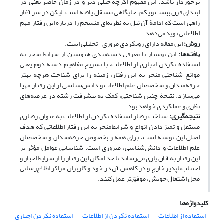
برخوردار باشد. این مفهوم اگرچه خیلی دیر و در زمان حاضر یعنی در
ابتدای قرن بیست و یکم، جایگاهی مستقل یافته است، لیکن در سر آغاز
راهی است که ادامۀ آن نیل به نظریه‌ای منسجم را درباره این رفتار مهم
اطلاعاتی نوید می‌دهد.
روش:
این مقاله دارای رویکردی مروری- تحلیلی است.
یافته‌ها:
این نوشتار با معرفی دسته‌بندی هیوستن از شرایط منجر به
استفاده نکردن اجباری از اطلاعات، با تشریح مفاهیم دسته دوم یعنی
موانع شناختی منجر به این رفتار، زمینه را برای شناخت هرچه بهتر
حرفه‌مندان و متخصصان علم اطلاعات و دانش‌شناسی از این رفتار مهیا
می‌سازد. نتیجۀ چنین شناختی، کمک به پیشرفت رشته در عرصه‌های
نظری و عملکردی خواهد بود.
نتیجه‌گیری:
شناخت رفتار استفاده نکردن از اطلاعات به عنوان رفتاری
مستقل و تمیز دادن انواع و شرایط منجر به این رفتار اطلاعاتی که هدف
اصلی این نوشته است، برای همه و بخصوص حرفه‌مندان و متخصصان
علم اطلاعات و دانش‌شناسی، ضروری است. شناسایی عوامل مؤثر بر
این رفتار به آنان یاری می‌رساند تا حد امکان این رفتار را از شرایط اجبار و
اجتناب‌ناپذیر خارج و در کاهش آن در خود و کاربران مراکز اطلاع‌رسانی
محل اشتغال خویش، موفق‌تر عمل کنند.
کلیدواژه‌ها
استفاده از اطلاعات
استفاده نکردن از اطلاعات
استفاده نکردن اجباری