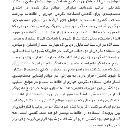
(عوامل مادی) تا بیشترین درگیری شناختی (عوامل کمتر مادی و بیشتر
شناختی) مرتب شده‌اند. بنابراین، موانع ذکر شده در ابتدای
دسته‌بندی، برای کاهش استفاده نکردن اجباری از اطلاعات نیازمند
شناخت کمتری هستند تا عوامل جای گرفته در انتهای دسته‌بندی.
درگیری شناختی تحت تأثیر دو عامل زمان‌گیری (یعنی مدت زمانی که
شخص باید به اطلاعات پاسخ دهد قبل از فکر کردن آگاهانه در مورد
آنها) و قابلیت ردیابی شناخت از شهود یا شناخت آنی تا استقراء و قیاس
است (که در آن، شناخت قابل رد یابی که عبارت است از استقراء و قیاس،
بر استفاده نکردن ارادی دلالت می‌کند، در حالی که شهود یا شناخت آنی،
بر استفاده نکردن اجباری از اطلاعات دلالت دارد). معیار سوم در ترتیب
موانع، هدایتگر مانع است. منظور از هدایتگر مانع در این دسته‌بندی آن
است که هدایت‌کننده یا راهبر مانع مورد نظر در کجای یک طیف از «فشار»
تا «نبود کشش» قرار دارد. به عبارتی، در موانع ابتدایی دسته‌بندی،
فشار عامل استفاده نکردن اجباری از اطلاعات است و در موانع انتهایی،
نبود کشش این عمل را انجام می‌دهد. به عنوان نمونه، در موانع مادی اگر
فشار برداشته شود (مثلاً سانسور از بین برود)، استفاده از اطلاعات
افزایش می‌یابد؛ در حالی که در مورد موانع شناختی نبود کششی که این
موانع ایجاد می‌کنند، اگر برداشته شود (مثلاً حواس پرتی یا کناره‌گیری از
بین بروند)، استفاده از اطلاعات بیشتر خواهد شد. گفتنی است، هم
فشار و هم نبود کشش، جزو فرا شناخت و شهود قرار می‌گیرند و فراتر از
کنترل فرد هستند.