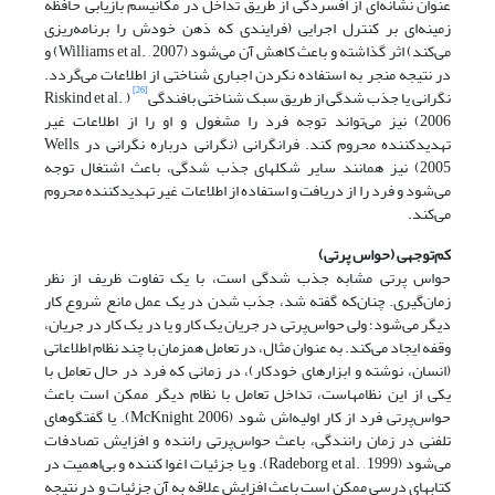
عنوان نشانه‌ای از افسردگی از طریق تداخل در مکانیسم بازیابی حافظه
زمینه‌ای بر کنترل اجرایی (فرایندی که ذهن خودش را برنامه‌ریزی
می‌کند) اثر گذاشته و باعث کاهش آن می‌شود (Williams et al. , 2007) و
در نتیجه منجر به استفاده نکردن اجباری شناختی از اطلاعات می‌گردد.
[26]
نگرانی یا جذب شدگی از طریق سبک شناختی بافندگی
(Riskind et al. ,
2006) نیز می‌تواند توجه فرد را مشغول و او را از اطلاعات غیر
تهدیدکننده محروم کند. فرانگرانی (نگرانی درباره نگرانی در Wells,
2005) نیز همانند سایر شکلهای جذب شدگی، باعث اشتغال توجه
می‌شود و فرد را از دریافت و استفاده از اطلاعات غیر تهدیدکننده محروم
می‌کند.
کم‌توجهی (حواس پرتی)
حواس پرتی مشابه جذب شدگی است، با یک تفاوت ظریف از نظر
زمان‌گیری. چنان‌که گفته شد، جذب شدن در یک عمل مانع شروع کار
دیگر می‌شود؛ ولی حواس‌پرتی در جریان یک کار و یا در یک کار در جریان،
وقفه ایجاد می‌کند. به عنوان مثال، در تعامل همزمان با چند نظام اطلاعاتی
(انسان، نوشته و ابزارهای خودکار)، در زمانی که فرد در حال تعامل با
یکی از این نظامهاست، تداخل تعامل با نظام دیگر ممکن است باعث
حواس‌پرتی فرد از کار اولیه‌اش شود (McKnight, 2006). یا گفتگوهای
تلفنی در زمان رانندگی، باعث حواس‌پرتی راننده و افزایش تصادفات
می‌شود (Radeborg et al. , 1999). و یا جزئیات اغوا کننده و بی‌اهمیت در
کتابهای درسی ممکن است باعث افزایش علاقه به آن جزئیات و در نتیجه