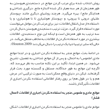
روش انتخاب شده برای مرتب کردن موانع در دسته‌بندی هیوستن به
طور هم زمان از هر سه معیار ذکر شده (اندازه مانع، درگیری شناختی و
هدایتگر مانع)، بهره می‌گیرد. هرچند روشهای دیگری مانند «پیوستار
علتهای درونی تا بیرونی» و «پیوستار هوشیاری تا نا هوشیاری» و یا
«استفاده از مدل انتقال اطلاعات» نیز برای مرتب کردن عوامل می‌توانست
مورد استفاده قرار گیرد، مزیّت ترتیب دسته‌بندی هیوستن دنبال کردن
سه ترتیب به طور همزمان است و اینکه این نوع دسته‌بندی، اطلاعات
بیشتری در مورد استفاده نکردن از اطلاعات به مخاطب منتقل می‌کند، در
حالی که سایر ترتیبها تنها یک ترتیب را دنبال می‌کردند (Houston, 2009).
در ادامة بحث، موانع منجر به استفاده نکردن اجباری، و در ابتدا موانع
مادی (ملموس) به اجمال، و پس از آن موانع شناختی به تفصیل، تشریح
می‌شود. در همین ابتدا، تأکید بر این نکته مناسب به نظر می‌رسد که،
اگرچه این موانع به طور جداگانه، مستقل و گسسته مورد بحث قرار
گرفته‌اند، لیکن در دنیای واقع ممکن است به صورت ترکیبی (در عرض
هم و یا در طول هم) بر روی رفتار اطلاعاتی استفاده نکردن اجباری از
اطلاعات تأثیرگذار باشند.
موانع مادی و ملموس منجر به استفاده نکردن اجباری از اطلاعات (اعمال
فشار)
موانع مادی یا ملموس منجر به استفاده نکردن اجباری از اطلاعات (شکل‌