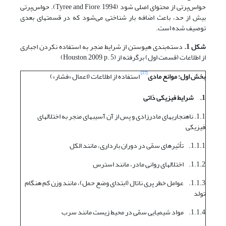
حواس‌پرتی از محتوای اصلی شود (Tyree and Fiore, 1994). حواس‌پرتی
بیش از حد، باعث اضافه بار شناختی می‌شود که در قسمتهای بعدی
توصیف شده است.
شکل 1.
دسته‌بندی هیوستن از شرایط منجر به استفاده نکردن اجباری
از اطلاعات (قسمت اول) برگرفته از (Houston, 2009, p. 5)
[27]
بخش اول: موانع مادی
استفاده از اطلاعات (اعمال «فشار»)
1.
شرایط فیزیکی ذاتی
1.1. ناهنجاریهای مادرزادی و پس از آن آسیبهای منجر به اختلالهای
فیزیکی
1.1.1. تأثیرهای سمّی در دوران بارداری، مانند الکل
1.1.2. اختلالهای روانی مادر، مانند استرس
1.1.3. عوامل خطر پری ناتال (ابتدای وضع حمل)، مانند وزن کم هنگام
تولد
1.1.4. مواد شیمیایی سمّی در محیط زیست مانند سرب