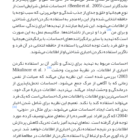
ماندگارتر است (Beedie et al. , 2005). احساسات شامل شرایطی است از
نوع هیجانها و خلق و جدای از جذب شدگی و حواس‌پرتی، که سبب توجه یا
حافظه انتخابی شده و از این راه منجر به استفاده نکردن اجباری شناختی
از اطلاعات می‌شوند. این شرایط عبارتند از تهدیدها (برای زندگی، سلامتی
[29]
و برای من
فرد) و ترس از ناشناخته‌ها. مکانیسم عمل به این صورت
است که تهدید یا سایر برانگیزاننده‌های احساسات، با برانگیختن هیجانها
و خلق فرد باعث توجه انتخابی یا استفاده از حافظه انتخابی در آن فرد و
ناگزیر استفاده نکردن اجباری شناختی او از اطلاعات می‌شوند.
احساسات مربوط به تهدید برای زندگی و تأثیر آن بر استفاده نکردن
[30]
اجباری از اطلاعات، در نظریة مدیریت وحشت
(Mikulincer et al. ,
2003) بررسی شده است. این نظریه بیان می‌کند که صیانت از نفس
زمانی که با آگاهی از مرگ جمع می‌شود، احساسات تحمل‌ناپذیری از
درماندگی و وحشت ایجاد می‌کند. بی‌تردید، اطلاعات دربارة مرگ خود،
احساسی‌ترین نوع اطلاعات یا اطلاعات محرک احساساتی است که یک فرد
می‌تواند استفاده کند یا نکند. تعمیم این نظریه برای شامل شدن اخبار
[31]
بدی که باعث ایجاد احساسات منفی می‌شوند، برای مثال در «دونی»
(2004) که گریز افراد غیر افسرده را از نماهای منفی توصیف کرده، مورد
توجه قرار گرفته است. نماهای تهدیدآمیز باعث تحریک کاهش پردازش
اطلاعات و در نتیجه استفاده نکردن اجباری از اطلاعات خواهد شد. ترس
از یادآوری مرگ و ارتباط آن با استفاده نکردن از اطلاعات در مطالعة افراد
[32]