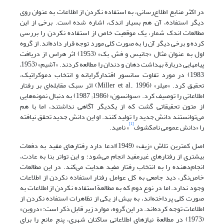
در اکثر منابع اطلاع‌رسانی، به استفاده نکردن از اطلاعات به عنوان روی
دیگر استفاده، آن هم بسیار اندک، اشاره شده است. برخی از این
مطالعات اندک شمار، یک موقعیت خاص از استفاده نکردن را بررسی
کرده و برخی دیگر آن را به صورت کلی مورد توجه قرار داده‌اند. از گروه
اول به عنوان مثال «جانیس و فش بک» (1953) اثر هراس از دریافت
پیامهایی دربارة بهداشت دهان و دندان را مطالعه کردند. «آشیم» (1953;
1983) در مورد تفاوت سانسور اقتدارگرایانه و انتخاب دموکراتیک،
تحقیق کرد. «میلر» (Miller et al., 1996) اثر سبک مقابله‌ای بر رفتار
اطلاعاتی را توصیف کرد. «سوانسون» (1986; 1987) به دنبال نمونه‌هایی
از متون تحقیقاتی گشت که از یکدیگر آگاهی نداشتند، اما با هم
می‌توانستند دانش جدید را تولید کنند. او این دانش جدید تحقق نیافته
[1]
را «دانش عمومی نامکشوف
» نامید.
اصل کمترین تلاش «زیف» (1949)ادعا دارد رفتارهای مفید به دفعات
بیشتری از رفتارهای غیرمفید انجام می‌شود؛ و این تواتر بنا به عادت،
انجام‌دهنده را به انتخاب رفتار مفید هدایت می‌کند. در این مطالعات
خاص‌نگر، دید جامعی به کل عوامل رفتار استفاده نکردن از اطلاعات
وجود ندارد. اما در نوع دوم که به مطالعة استفاده نکردن از اطلاعات به
صورت کلی پرداخته‌اند، به بیش از یکی از تظاهرات استفاده نکردن از
اطلاعات توجه کرده‌اند. در این گروه، موارد زیر قابل ذکر است: «دروین»
(1973) در مطالعة نیازهای اطلاعاتی ساکنان شهری، پنج مانع را برای