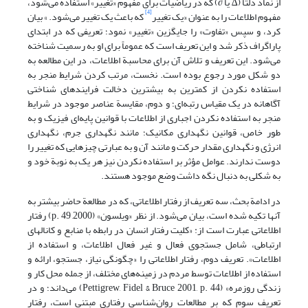
از نماد دلتا (∆ یا ∂) که در ریاضیات برای مفهوم «تغییر» استفاده می‌شود،
[4]
مفهوم اطلاعات را به عنوان «یک تغییر
که باعث یک تغییر می‌شود. » بیان
کرد، و سپس «تفاوت» را جایگزین «تغییر» نمود؛ تعریفی که در ابتدای
پاراگراف ذکر شد و این تعریف است که عموماً برای او به رسمیت شناخته
می‌شود. این تعریف و تلاش آن برای محاسبة اطلاعات، در این مطالعه به
دو شکل مورد رجوع بوده است. نخست، مرتب کردن شرایط منجر به
استفاده نکردن از کمترین به بیشترین دخالت فرایندهای شناختی
آگاهانه در یک مقیاس رتبه‌ای؛ و دوم، مقایسة عناصر موجود در شرایط
منجر به استفاده نکردن اجباری از اطلاعات با قوانین پایه‌ای فیزیک و به
طور خاص، قوانین نگهداری مکانیک؛ مانند نگهداری جرم، نگهداری
انرژی و نگهداری مقدار حرکت و مانند آن و به عبارتی چیزهایی که تغییر را
دوست ندارند. عوامل مؤثر بر استفاده نکردن نیز هر یک به نوبة خود و
به شکلی به دنبال نگه داشت وضع موجود هستند.
در ادامة بحث، سه تعریف از رفتار اطلاعاتی، که در مطالعة حاضر بیشتر به
آنها تکیه شده است، بیان می‌شود. از نظر «ویلسون» (2000, p. 49) رفتار
اطلاعاتی عبارت است از: «کلیت رفتار انسان در رابطه با منابع و کانالهای
ارتباطی، شامل جستجوی فعال و غیر فعال اطلاعات، و استفاده از
اطلاعات». تعریف دوم، رفتار اطلاعاتی را «چگونگی نیاز، جستجو، ارائه و
استفاده از اطلاعات توسط مردم در زمینه‌های مختلف، از جمله محل کار و
زندگی روزمره» (Pettigrew, Fidel & Bruce 2001, p. 44) می‌داند؛ و در
تعریف سوم که بر مطالعات روان‌شناسی رفتاری مبتنی است، رفتار