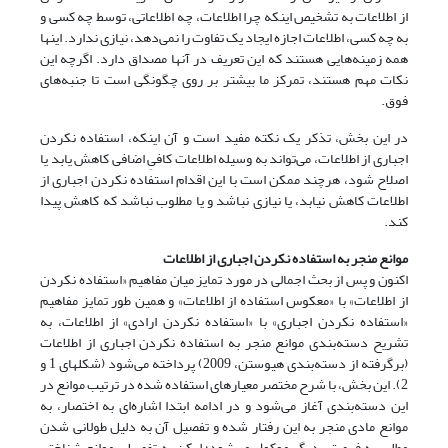
از اطلاعات به تشخیص اینکه چرا اطلاعات، چه اطلاعاتی، توسط چه کسی و
به چه کسی، اطلاعات اجازه ایجاد یک تفاوت را نمی‌دهد، نیازی ندارد. اینها
همه زمینه‌هایی هستند که این تعریف در آنها مصداق دارد. اگرچه این
نکات مهم هستند، تمرکز ما بیشتر بر روی چگونگی است تا جنبه‌های
فوق.
در این بخش، تذکر یک نکته مفید است و آن اینکه، استفاده نکردن
اجباری از اطلاعات، می‌تواند به وسیله اطلاعات کافیِ اضافی کاهش یابد یا
اصلاح شود، هرچند ممکن است با این اقدام استفاده نکردن اجباری از
اطلاعات کاهش نیابد، یا نیازی نباشد و یا مطلوب نباشد که کاهش پیدا
کند.
موانع منجر به استفاده نکردن اجباری از اطلاعات
اکنون و پس از بحث اجمالی در مورد تمایز میان مفاهیم «استفاده نکردن
از اطلاعات» با «معکوس استفاده از اطلاعات» و همین طور تمایز مفاهیم
«استفاده نکردن اجباری» با «استفاده نکردن ارادی» از اطلاعات، به
تشریح دسته‌بندی موانع منجر به استفاده نکردن اجباری از اطلاعات
(برگرفته از دسته‌بندی هیوستن، 2009) پرداخته می‌شود (شکلهای 1 و
2). این بخش، با شرح مختصر معیارهای استفاده شده در ترتیب موانع در
این دسته‌بندی آغاز می‌شود و در ادامه ابتدا اشاره‌ای به اختصار، به
موانع مادی منجر به این رفتار شده و تفصیل آن به دلیل طولانی شدن
مطلب به فرصتی دیگر موکول می‌شود؛ لیکن به تفصیل، موانع شناختی