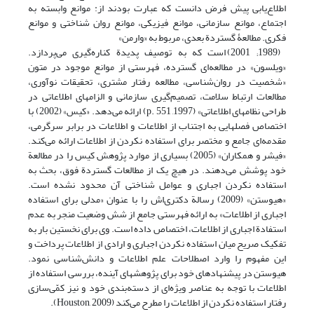
اطلاع‌یابی پیش فرض دانست که عبارت بودند از: موانع وابسته به
اجتماع، موانع سازمانی، موانع فیزیکی، موانع روان شناختی و موانع
فکری. مطالعۀ گستردة بعدی، مربوط به «وارمن»
(1989; 2001) است که به توصیف پدیدة کناره‌گیری می‌پردازد.
«ویلسون» در مطالعه‌ای گسترده، فهرستی از موانع موجود در متون
«شخصیت در روان‌شناسی، مطالعه رفتار مشتری، تحقیقات نوآوری،
مطالعات ارتباط سلامت، تصمیم‌گیری سازمانی و الزامهای اطلاعاتی در
طراحی نظامهای اطلاعاتی» (1997, p. 551) ارائه می‌دهد. «کیس» (2002) با
اختصاص فصلهایی به اجتناب از اطلاعات و اطلاعات در برابر سرگرمی،
مقدمه‌ای جامع و مختصر برای استفاده نکردن از اطلاعات ارائه می‌کند.
«فیشر و همکاران» (2005) بسیاری از موارد پژوهش کیس را در مطالعة
خود پوشش می‌دهند. در هیچ یک از مطالعات گستردة فوق، بحث به
استفاده نکردن اجباری و عوامل شناختی آن محدود نشده است.
«هیوستن» (2009) رسالة دکتری‌اش را با عنوان «مدلی برای استفاده
اجباری از اطلاعات» به ارائه فهرستی جامع از شش وضعیت منجر به عدم
استفادة اجباری از اطلاعات، اختصاص داده است. وی برای نخستین بار به
تفکیک صریح میان استفاده نکردن اجباری و ارادی از اطلاعات پرداخت و
این مفهوم را وارد اصطلاحات علم اطلاعات و دانش‌شناسی نمود.
هیوستن در پیشنهادهای خود برای پژوهشهای آینده، بررسی استفاده از
اطلاعات با توجه به عناصر ویژه‌ای از دسته‌بندی خود و نیز کمّی‌سازی
رفتار استفاده نکردن از اطلاعات را مطرح می‌کند (Houston, 2009).