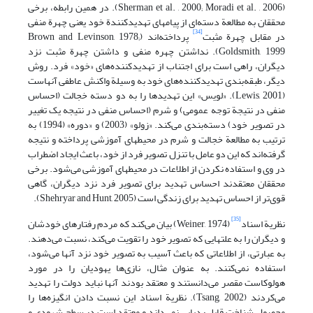
(Sherman et al. , 2000; Moradi et al. , 2006). در همین رابطه، برخی
محققان به مطالعة دسته‌ای از پیامهای تهدیدکنندة خود یعنی چهرة منفی
[34]
در مقابل چهرة مثبت
پرداخته‌اند (Brown and Levinson, 1978;
Goldsmith, 1999). نداشتن چهره منفی و داشتن چهرة مثبت نزد
دیگران، راهی است برای اجتناب از تهدیدکننده‌های «خود» فرد. روش
دیگر، طبقه‌بندی تهدیدکننده‌های خود به وسیلة واکنش عاطفی آنهاست
(Lewis, 2001). «لویس» این تهدیدها را به دو دسته خجالت (احساس
منفی در نتیجة توجه عمومی) و شرم (احساس منفی در نتیجه یک تغییر
در تصویر خود) دسته‌بندی می‌کند. «زولو» (2003) و «دوره» (1994) به
ترتیب به مطالعة خجالت و شرم در محیطهای آموزشی پرداخته و نتیجه
گرفته‌اند که این دو عامل با تنزل تصویر فرد از خود، باعث ایجاد اضطراب
در وی و استفاده نکردن از اطلاعات در محیطهای آموزشی می‌شود. برخی
محققان معتقدند احساس تهدید برای تصویر فرد نزد دیگران، گاهی
قوی‌تر از احساس تهدید برای زندگی است (Shehryar and Hunt, 2005).
[35]
نظریة اسناد
(Weiner, 1974) بیان می‌کند که مردم رفتارهای خودشان
و دیگران را به علتهایی که تصویر خود را تقویت می‌کند، نسبت می‌دهند.
به عبارتی، از اطلاعاتی که باعث آسیب به تصویر خود نزد آنها می‌شود،
استفاده نمی‌کنند. به عنوان مثال، نازی‌ها یهودیان را در مورد
هولوکاست مقصر می‌دانستند و معتقد بودند آنها نباید دولت را تهدید
می‌کردند (Tsang, 2002). نظریة اسناد این نسبت دادن انگیزه‌ها را
محصول شناخت قابل ردیابی نمی‌داند و معتقد است در سطح شهودی و