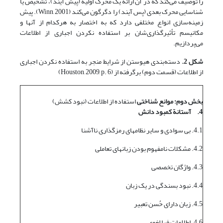
را توصیف می‌کند که در آن ارائه یک محرک اولیه (پیش آیند)، تشخیص یا
شناسایی محرک بعدی (پس آیند) را دگرگون می‌کند (Winn, 2001). پیش
زمینه‌سازی انواع مختلفی دارد که به اختصار به هرکدام از آنها و
مکانیسم تأثیرگذاری‌شان بر استفاده نکردن اجباری از اطلاعات
می‌پردازیم.
شکل 2.
دسته‌بندی هیوستن از شرایط منجر به استفاده نکردن اجباری
از اطلاعات (قسمت دوم) برگرفته از (Houston, 2009, p. 6)
بخش دوم: موانع شناختی
استفاده از اطلاعات (نبود کشش)
4.
آستانة کمبود دانش
4.1. بی سوادی و سایر نظامهای رمزگذاری ناآشنا
4.2. مشکلات نامفهوم بودن زبانهای تعاملی
4.3. واژگان تخصصی
4.4. نبود بسندگی در یک زبان
4.5. زبان دارای حُسن تعبیر
4.6. اطلاعات فرا لغوی