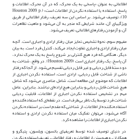
اطلاعاتی به عنوان «پاسخی به یک محرک، که در آن محرک، اطلاعات و
پاسخ، استفاده یا استفاده نکردن از اطلاعات است» (Houston, 2009, p.
10)، توصیف می‌شود. بر اساس این سه تعریف، رفتار اطلاعاتی از طریق
ویژگیهای آن، مانند شرایطی که منجر به آن می‌شود و ماهیت تظاهرات
آن، و آزمودن رفتارهای اطلاعاتی، تعریف می‌شود.
مفهوم سوم، نحوة تشخیص تمایز میان رفتار ارادی و اجباری است. آنچه
میان رفتار ارادی و اجباری تفاوت ایجاد می‌کند، کنترل فرد است. به بیان
دیگر، هنگامی که فرد هیچ کنترلی بر شروع پاسخ به یک محرک ندارد،
آن پاسخ، یک رفتار اجباری است (Houston, 2009). در واقع، شناخت به
دو دستة قابل ردیابی و غیر قابل ردیابی تقسیم می‌شود. از آنجا که رفتار
ناشی از شناختِ قابل ردیابی، ارادی است، استفاده نکردن اجباری از
اطلاعات که موضوع این مطالعه است، شامل عناصری می‌شود که شامل
هیچ شناخت قابل ردیابی و بنابراین هیچ اراده‌ای نباشند. بنابراین، عامل
مهم در تشخیص استفاده نکردن اجباری از اطلاعات، قابلیت ردیابی
شناخت فرد توسط یک ناظر بی‌طرف است. در نقطه‌ای که استفاده‌کننده و
استفاده‌نکننده از اطلاعات، از شناختی که مقدم است بر استفاده نکردن
آگاه می‌شود، می‌توان تفکیک میان استفاده نکردن ارادی و استفاده
نکردن اجباری از اطلاعات را مشاهده کرد.
در دنیای توصیف شده توسط تعریفهای باتسون، ویلسون، پتیگرو و
همکاران، و هیوستن از اطلاعات و رفتار اطلاعاتی، تعریف استفاده نکردن