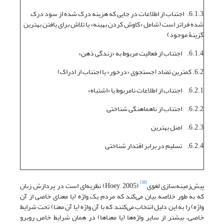
6.1.3. اجتناب از اطلاعات در جایی که هزینه درک شده از سود درک
شده فراتر است (شامل «کاوش کردن بهینه» یا تلاش برای یافتن بهترین
گزینۀ موجود)
6.1.4. اجتناب از فعالیت مربوط به «زندگی ذهن»
6.2. کمترین تضاد (جستجوی «درخور» یا اجتناب از ادراک)
6.2.1. اجتناب از اطلاعات نامربوط یا «اشتباه»
6.2.2. اجتناب از ناهماهنگی شناختی
6.2.3. اصل بهترین
6.2.4. تسلیم در برابر اقتدار شناختی
[38]
پیش‌زمینه‌سازی لغوی
(Hoey, 2005) نظریه‌ای است در پردازش زبان
که به طور خلاصه بیان می‌کند که مردم یک واژه (یا معنای خاصی از آن
واژه) را به این دلیل انتخاب می‌کنند که با آن واژه (یا آن معنا) تحت شرایط
خاصی، بیشتر از سایر واژه‌ها (یا معناها) در همان شرایط خاص روبرو