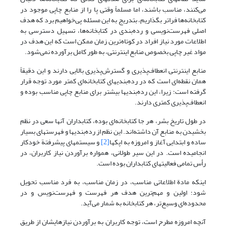
می‌کنند، مناسب باشند، اما مسلماً وقتی پا را از منابع چاپی موجود در
کتابخانه‌ها فراتر بگذاریم، بتدریج به این مسئله پی‌خواهیم برد که هدف
اصلی فهرست‌نویسی و رده‌بندی در کتابخانه‌ها، تسهیل دسترسی به
اطلاعات مورد نیاز افراد در کوتاه‌ترین زمان ممکن است که این هدف در
مواد غیر چاپی بخصوص منابع اینترنتی، به طور کامل برآورده نمی‌شود.
منابع اینترنتی انعطاف‌پذیری و گسترش‌پذیری بالایی دارند و این دقیقاً
همان نقطه‌ای است که در رده‌بندیهای کتابخانه‌ای کمتر مورد توجه قرار
گرفته است؛ زیرا، این رده‌بندیها بیشتر برای منابع چاپی مناسب بوده و
انعطاف‌پذیری کمتری دارند.
در طول تاریخ بشر، هر جا کتابخانه‌ای بوده، کتابداران آنها سعی در نظم
بخشیدن به منابع آن داشته‌اند. این نظم از رده‌بندیها و فهرستهای بسیار
ساده و ابتدایی آغاز و امروزه به اپکها
[2]
و سیستمهای پیشرفتة خودکار
انجامیده است. در این سیر طولانی، همواره برآوردن نیاز کاربران، در
رأس تمامی فعالیتهای کتابداران بوده است.
اینکه مادة اطلاعاتی مناسب، در زمان مناسب، به فرد مناسب تحویل
شود؛ اولین و مهم‌ترین هدف هر فهرست و فهرست‌نویس و در
محدوده‌ای وسیع‌تر، هر کتابخانه به شمار می‌آید.
آنچه امروزه مطرح است، توجه کاربران به برآوردن نیازهایشان از طریق