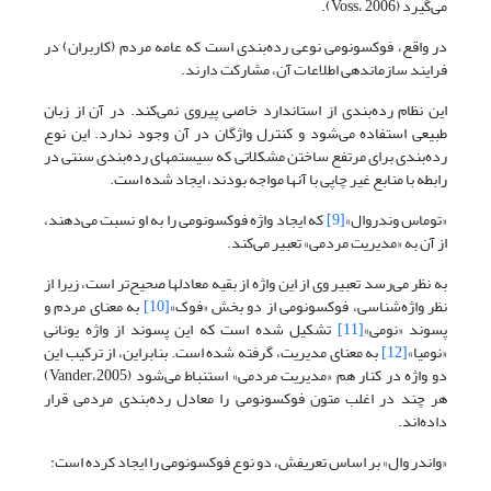
می‌گیرد (Voss، 2006).
در واقع، فوکسونومی نوعی رده‌بندی است که عامه مردم (کاربران) در
فرایند سازماندهی اطلاعات آن، مشارکت دارند.
این نظام رده‌بندی از استاندارد خاصی پیروی نمی‌کند. در آن از زبان
طبیعی استفاده می‌شود و کنترل واژگان در آن وجود ندارد. این نوع
رده‌بندی برای مرتفع ساختن مشکلاتی که سیستمهای رده‌بندی سنتی در
رابطه با منابع غیر چاپی با آنها مواجه بودند، ایجاد شده است.
«توماس وندروال»
[9]
که ایجاد واژه فوکسونومی را به او نسبت می‌دهند،
از آن به «مدیریت مردمی» تعبیر می‌کند.
به نظر می‌رسد تعبیر وی از این واژه از بقیه معادلها صحیح‌تر است، زیرا از
نظر واژه‌شناسی، فوکسونومی از دو بخش «فوک»
[10]
به معنای مردم و
پسوند «نومی»
[11]
تشکیل شده است که این پسوند از واژه یونانی
«نومیا»
[12]
به معنای مدیریت، گرفته شده است. بنابراین، از ترکیب این
دو واژه در کنار هم «مدیریت مردمی» استنباط می‌شود (Vander،2005)
هر چند در اغلب متون فوکسونومی را معادل رده‌بندی مردمی قرار
داده‌اند.
«واندر وال» بر اساس تعریفش، دو نوع فوکسونومی را ایجاد کرده است: