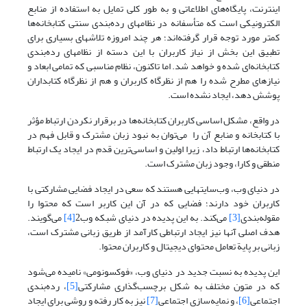
اینترنت، پایگاه‌های اطلاعاتی و به طور کلی تمایل به استفاده از منابع
الکترونیکی است که متأسفانه در نظامهای رده‌بندی سنتی کتابخانه‌ها
کمتر مورد توجه قرار گرفته‌اند؛ هر چند امروزه تلاشهای بسیاری برای
تطبیق این بخش از نیاز کاربران با این دسته از نظامهای رده‌بندی
کتابخانه‌ای شده و خواهد شد. اما تاکنون، نظام مناسبی که تمامی ابعاد و
نیازهای مطرح شده را هم از نظرگاه کاربران و هم از نظرگاه کتابداران
پوشش دهد، ایجاد نشده است.
در واقع، مشکل اساسی کاربران کتابخانه‌ها در برقرار نکردن ارتباط مؤثر
با کتابخانه و منابع آن را می‌توان به نبود زبان مشترک و قابل فهم در
کتابخانه‌ها ارتباط داد، زیرا اولین و اساسی‌ترین قدم در ایجاد یک ارتباط
منطقی و کارا، وجود زبان مشترک است.
در دنیای وب، وب‌سایتهایی هستند که سعی در ایجاد فضایی مشارکتی با
کاربران خود دارند؛ فضایی که در آن این کاربر است که محتوا را
مقوله‌بندی
[3]
می‌کند. به این پدیده در دنیای شبکه وب2
[4]
می‌گویند.
هدف اصلی آنها نیز ایجاد ارتباطی کارآمد از طریق زبانی مشترک است،
زبانی بر پایة تعامل محتوای دیجیتال و کاربران محتوا.
این پدیده به نسبت جدید در دنیای وب، «فوکسونومی» نامیده می‌شود
که در متون مختلف به شکل برچسب‌گذاری مشارکتی
[5]
، رده‌بندی
اجتماعی
[6]
، و نمایه‌سازی اجتماعی
[7]
نیز به کار رفته و روشی برای ایجاد