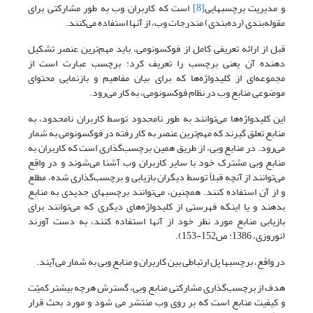
و مدیریت برچسبهایی
[8]
است که کاربران وب به طور مشارکتی برای
مقوله‌بندی ‌(رده‌بندی) مندرجات وب، از آنها استفاده می‌کنند.
قبل از ارائه تعریفی کامل از فوکسونومی، باید مهم‌ترین عنصر تشکیل
دهنده آن یعنی برچسب را تعریف کرد: برچسب عبارت است از
مجموعه‌ای از کلیدواژه‌ها که برای بیان مفاهیم و بازنمایی محتوای
موضوعی منابع وب در نظام فوکسونومی، به کار می‌رود.
این کلیدواژه‌ها می‌توانند به طور نامحدود توسط کاربران نامحدود، به
منابع تعلق گیرند که مهم‌ترین عنصر به کار رفته در فوکسونومی به شمار
می‌رود. در منابع وبی، از طریق همین برچسب‌گذاری است که کاربران به
منابع وبی مشترک خود با سایر کاربران وب آشنا می‌شوند و در واقع
می‌توانند از آنچه قبلاً توسط دیگران بازیابی و برچسب‌گذاری شده، مطلع
و از آن استفاده کنند. همچنین، می‌توانند برچسبهای جدیدی به منابع
بدهند و یا اینکه فهرستی از کلیدواژه‌های دیگری که می‌توانند برای
بازیابی منابع مورد نظر خود از آنها استفاده کنند، به دست آورند
(نوروزی، 1386: ص152-153).
در واقع، برچسبها پل ارتباطی بین کاربران و منابع وبی به شمار می‌آیند.
هدف از برچسب‌گذاری مشارکتی منابع وبی، گسترش هرچه بیشتر کمیّت
و کیفیت منابع است که بر روی وب منتشر می شود و مورد بحث قرار