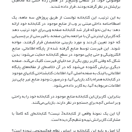
موضوعی خود، در سطحی وسیع‌تر در همان ردة حسی که مخاطبان
برایشان در نظر گرفته بودند، قرار داده شدند.
به این ترتیب، این کتابخانه توانست از طریق پروژه‌ای سه ماهه، یک
اصطلاحنامه داخلی مبتنی بر وب از منابع موجود در کتابخانه خود ارائه
دهد؛ به این نحو که قرار شد کتابخانه صفحه وبی برای خود ترتیب دهد
که کاربران اینترنتی آن با مراجعه به این صفحه، با فهرستی از برچسبهایی
که خود تعیین کردند و مورد بازبینی متخصصان قرار گرفتند، مواجه
شوند. این فهرست توسط منابع گرفته شده از پایگاه اطلاعاتی، منابع
الکترونیکی و حتی چاپی موجود در سطح کتابخانه حمایت می‌شود؛ بدین
شکل که وقتی کاربر روی یکی از مدخلهای فهرست کلیک می‌کند، صفحه
دیگری برایش گشوده می‌شود که در آن خلاصه‌ای از مقاله‌های پایگاه
اطلاعاتی با لینک به صفحه اصلی آنها، اطلاعات کتابشناختی کتابهای موجود
در کتابخانه همراه با کد بازیابی آنها، و درصورت وجود منابع غیر چاپی نیز
اطلاعات مربوط به آنها، به کاربر داده می‌شود.
بنابراین، کاربران این کتابخانه منابع موجود در کتابخانه خود را به راحتی
و بر اساس آنچه برای جستجو در نظر دارند، بازیابی می‌کنند.
آیا این یک نمونة واقعی از کتابخانه2 نیست؟ کتابخانه‌ای که کاملاً با
مشارکت کاربرانش تهیه و تنظیم گردیده است.
آیا اصل و پایه این کتابخانه بر اساس نطام فوکسونومی نبوده است؟