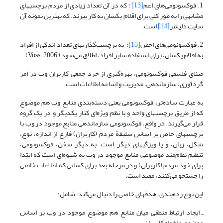
1. فوکسونومی‌های اعم
[13]
: که در آن تعداد زیادی از مردم برچسبهای
مشابهی را به طور کلی برای اقلام یکسان به کار ببرند. که بهترین نمونه آن
سایت دلیشز
[14]
است.
2. فوکسونومی‌های اخص
[15]
: به برچسب‌گذاریهای تعداد اندکی از افراد
به اقلام یکسان، برای استفاده سایر افراد، اطلاق می‌شود ( Voss، 2006).
مبنای فلسفی فوکسونومی، بهره‌گیری از خرد جمعی کاربران وب در امر
گردآوری، سازماندهی، مدیریت و اشاعه اطلاعات است.
به عبارت ساده‌تر، فوکسونومی یعنی دسته‌بندی منابع وب هم موضوع
که از طریق برچسبهای واحد و با نظم ویژه‌ای کنار یکدیگر و در یک گروه
قرار می‌گیرند. در واقع، فوکسونومی سازماندهی منابع موجود در وب با
برچسبهای خاص بر اساس سلیقة مردم (کاربران) فارغ از اندازه، نوع،
شکل، زبان، و یا ویژگیهای دیگر است. به دیگر سخن، فوکسونومی،
تنظیم نظام‌مند موضوعی منابع موجود در وب به شیوه‌ای است که ابتدا
برای خود مردم (کاربران) و در مرحله بعد برای کسانی که اطلاعات خاصی
را جستجو می‌کنند، مفید است.
این نوع رده‌بندی، هدفهای خاصی را دنبال می‌کند، شامل:
ـ ایجاد ارتباط منطقی میان منابع هم موضوع موجود در وب بر اساس
موضوع دلخواه کاربران.