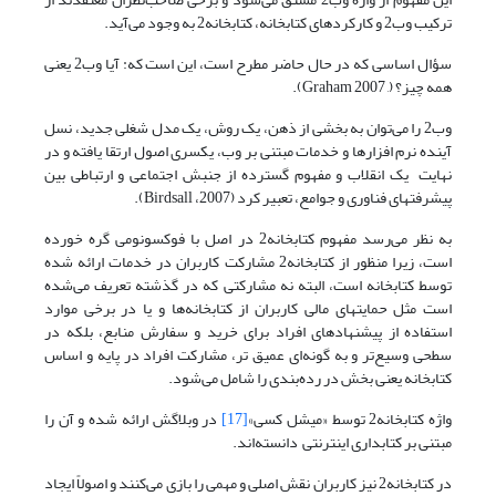
ترکیب وب2 و کارکردهای کتابخانه، کتابخانه2 به وجود می‌آید.
سؤال اساسی که در حال حاضر مطرح است، این است که: آیا وب2 یعنی
همه چیز؟ (, Graham 2007).
وب2 را می‌توان به بخشی از ذهن، یک روش، یک مدل شغلی جدید، نسل
آینده نرم‌ افزارها و خدمات مبتنی بر وب، یکسری اصول ارتقا یافته و در
نهایت یک انقلاب و مفهوم گسترده‌ از جنبش اجتماعی و ارتباطی بین
پیشرفتهای فناوری و جوامع، تعبیر کرد (Birdsall ،2007).
به نظر می‌رسد مفهوم کتابخانه2 در اصل با فوکسونومی گره خورده
است، زیرا منظور از کتابخانه2 مشارکت کاربران در خدمات ارائه شده
توسط کتابخانه است، البته نه مشارکتی که در گذشته تعریف می‌شده
است مثل حمایتهای مالی کاربران از کتابخانه‌ها و یا در برخی موارد
استفاده از پیشنهادهای افراد برای خرید و سفارش منابع، بلکه در
سطحی وسیع‌تر و به گونه‌ای عمیق تر، مشارکت افراد در پایه و اساس
کتابخانه یعنی بخش در رده‌بندی را شامل می‌شود.
واژه کتابخانه2 توسط «میشل کسی»
[17]
در وبلاگش ارائه شده و آن را
مبتنی بر کتابداری اینترنتی دانسته‌اند.
در کتابخانه2 نیز کاربران نقش اصلی و مهمی را بازی می‌کنند و اصولاً ایجاد