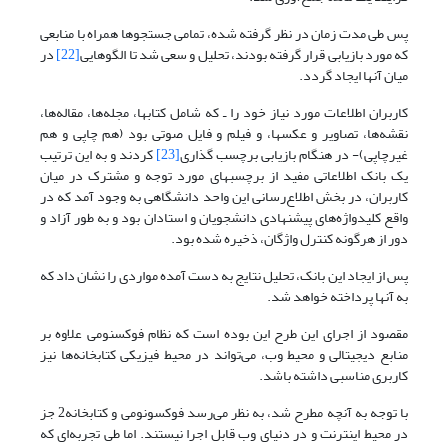
پس طی مدت زمان در نظر گرفته شده، تمامی جستجوها همراه با منابعی
که مورد بازیابی قرار گرفته بودند، تحلیل و سعی شد تا الگوهایی
[22]
در
میان آنها ایجاد گردد.
کاربران اطلاعات مورد نیاز خود را ـ که شامل کتابها، مجله‌ها، مقاله‌ها،
نقشه‌ها، تصاویر و عکسها، و فیلم و فایل صوتی بود (هم چاپی و هم
غیرچاپی)- در هنگام بازیابی برچسب گذاری
[23]
کردند و به این ترتیب
یک بانک اطلاعاتی مفید از برچسبهای مورد توجه و مشترک در میان
کاربران، در بخش اطلاع‌رسانی این واحد دانشگاهی به وجود آمد که در
واقع کلیدواژه‌های پیشنهادی دانشجویان و استادان بود و به طور آزاد و
دور از هرگونه کنترل واژگان، ذخیره شده بود.
پس از ایجاد این بانک، تحلیل نتایج به دست آمده مواردی را نشان داد که
به آنها پرداخته خواهد شد.
مقصود از اجرای این طرح این بوده است که نظام فوکسنومی علاوه بر
منابع دیجیتالی و محیط وب، می‌تواند در محیط فیزیکی کتابخانه‌ها نیز
کاربری مناسبی داشته باشد.
با توجه به آنچه مطرح شد، به نظر می‌رسد فوکسونومی و کتابخانه2 جز
در محیط اینترنت و در دنیای وب قابل اجرا نیستند. اما طی تجربه‌ای که