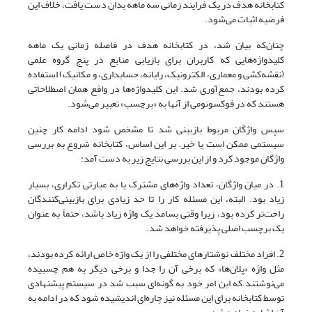
کتابخانه هدف در یک فرایند زمانی سه ماهه بدان دست یافت، خلاف این
فرضیه اثبات می‌شود.
چنان‌که بیان شد، در کتابخانه هدف در فاصله زمانی یک ماهه
کلیدواژه‌هایی که کاربران برای بازیابی منابع در پنج گروه علمی
(نقشه‌کشی و معماری، الکترونیک، رایانه، حسابداری، و مکانیک) استفاده
کرده بودند، جمع‌آوری شد. این کلیدواژه‌ها در واقع همان اصطلاحاتی
هستند که در فوکسونومی از آنها به «برچسب» تعبیر می‌شود.
سپس واژگان مربوط بازبینی شد تا مشخص شود ادامه کار چنین
سیستمی ممکن است یا خیر. بر این اساس، کتابخانه شروع به بررسی
واژگان موجود کرد و از این بررسی نتایج زیر به دست آمد:
1. در میان واژگان، تعداد واژه‌های مشترک یا به عبارتی تکراری، بسیار
زیاد بود. البته، این مسئله کار را تا حد زیادی برای بازبینی‌کنندگان
راحت‌تر کرده بود، زیرا وقتی بسامد یک واژه زیاد باشد، حتماً به عنوان
یک برچسب اصلی پذیرفته خواهد شد.
2. افراد مختلف نوشتارهای مختلفی را از یک واژه خاص ارائه کرده بودند،
مثل واژه «پلان‌ها» که برخی آن را جدا و برخی دیگر به هم چسبیده
می‌نوشتند.که این امر خود به گونه‌ای سبب شد در سیستم پیشنهادی
توسط کتابخانه برای این مسئله نیز چاره‌ای اندیشیده شود که در ادامه به