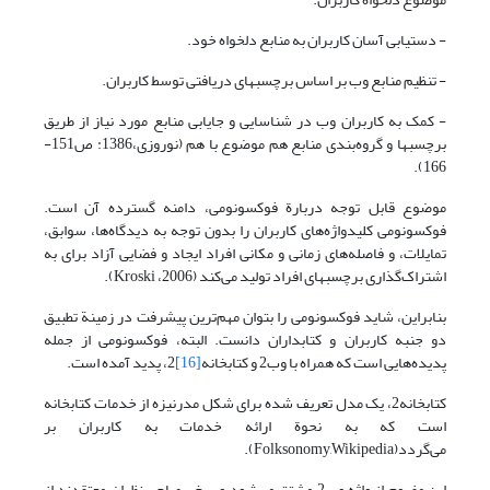
- دستیابی آسان کاربران به منابع دلخواه خود.
- تنظیم منابع وب بر اساس برچسبهای دریافتی توسط کاربران.
- کمک به کاربران وب در شناسایی و جایابی منابع مورد نیاز از طریق
برچسبها و گروه‌بندی منابع هم موضوع با هم (نوروزی،1386: ص151-
166).
موضوع قابل توجه دربارة فوکسونومی، دامنه گسترده آن است.
فوکسونومی کلیدواژه‌های کاربران را بدون توجه به دیدگاه‌ها، سوابق،
تمایلات، و فاصله‌های زمانی و مکانی افراد ایجاد و فضایی آزاد برای به
اشتراک‌گذاری برچسبهای افراد تولید می‌کند (Kroski ،2006).
بنابراین، شاید فوکسونومی را بتوان مهم‌ترین پیشرفت در زمینة تطبیق
دو جنبه کاربران و کتابداران دانست. البته، فوکسونومی از جمله
پدیده‌هایی است که همراه با وب2 و کتابخانه
[16]
2، پدید آمده است.
کتابخانه2، یک مدل تعریف شده برای شکل مدرنیزه از خدمات کتابخانه
است که به نحوة ارائه خدمات به کاربران بر
می‌گردد(Folksonomy,Wikipedia).
این مفهوم از واژه وب2 مشتق می‌شود و برخی صاحب‌نظران معتقدند از