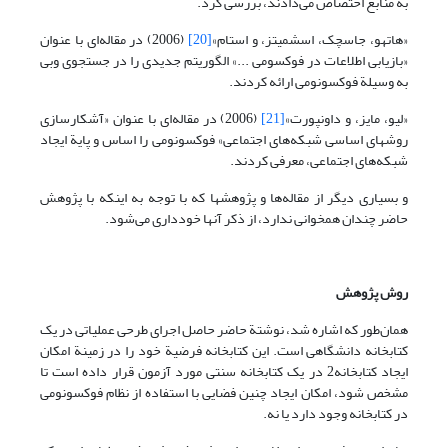
به منابع اختصاص می‌دادند، بررسی کرد.
«هاتهو، جاسچک، اسشمیتز، و استام»
[20]
(2006) در مقاله‌ای با عنوان
«بازیابی اطلاعات در فوکسومی ...» الگوریتم جدیدی را در جستجوی وبی
به وسیلة فوکسونومی ارائه کردند.
«لیو، مایز، و داونپورت»
[21]
(2006) در مقاله‌ای با عنوان «آشکارسازی
روشهای اساسی شبکه‌های اجتماعی» فوکسونومی را اساس و پایة ایجاد
شبکه‌های اجتماعی، معرفی کردند.
و بسیاری دیگر از مقاله‌ها و پژوهشها که با توجه به اینکه با پژوهش
حاضر چندان همخوانی ندارد، از ذکر آنها خودداری می‌شود.
روش پژوهش
همان‌طور که اشاره شد، نوشتة حاضر حاصل اجرای طرحی عملیاتی در یک
کتابخانه دانشگاهی است. این کتابخانه فرضیة خود را در زمینة امکان
ایجاد کتابخانه2 در یک کتابخانه سنتی مورد آزمون قرار داده است تا
مشخص شود، امکان ایجاد چنین فضایی با استفاده از نظام فوکسونومی
در کتابخانه وجود دارد یا نه.