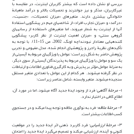
بررسی او نشان داده است که بیشتر کاربران اینترنت، در مقایسه با
غیرکاربران، مذکر و نیز جوان‎ترند و تحصیلات بالاتر و درآمد ماهیانة
خانوادگی بیشتری دارند. متغیرهای «میزان تحصیلات»، «جنسیت»،
«درآمد» و «میزان تجارب افراد» از شاخصهای مهم در پیشگویی استفادة
آنها از اینترنت به شمار می‎روند، اما متغیرهای «استفاده از رسانه‎های
گروهی سنتی» و «میزان اهمیت اینترنت از نظر کاربر» پیشگویی
کننده‎هایی معنادار نبودند(چه اونگ، 2002، ص 15-11). با توجه به
تأکیدهای نظریة راجرز و پژوهشهای انجام شده، مدل مفهومی و تجربی
پژوهش حاضر به شکل زیر است: عوامل یا ویژگیهای مربوط به آی‎سی‎تی از
یک سو و عوامل یا ویژگیهای مربوط به پذیرندگان آی‎سی‎تی از سوی دیگر،
به منزلة عوامل مؤثر بر پذیرش و به کارگیری فناوری اطلاعات و ارتباطات
در نظر گرفته می‎شوند. هر کدام از این عوامل با تعدادی متغیر مستقل
سنجیده می‎شوند. متغیر وابسته، شامل عناصر زیر است:
١-
مرحلة آگاهی
: فرد از وجود ایدة جدید آگاه می‎شود، اما در مورد آن،
اطلاع کافی در اختیار ندارد.
٢-
مرحلة علاقه
: فرد به نوآوری علاقه و توجه پیدا می‎کند و در جستجوی
کسب اطلاعات بیشتر است.
٣-
مرحلة ارزشیابی
: فرد کاربرد ذهنیِ اثرِ ایدة جدید را در موقعیت
کنونی و آینده، ارزشیابی می‎کند و تصمیم می‌گیرد ایدة جدید را امتحان