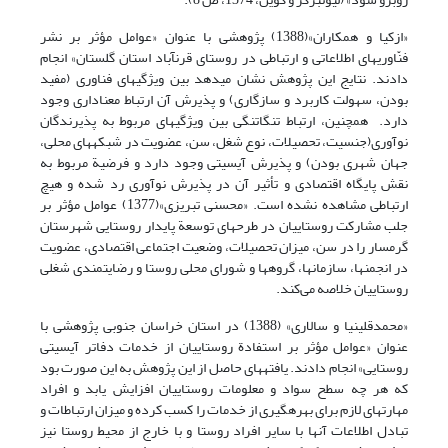
«ازکیا و همکاران»(1388) پژوهشی با عنوان «عوامل مؤثر بر نشر
فنّاوریهای اطلاعاتی و ارتباطی در روستای قرن‎آباد استان گلستان» انجام
دادند. نتایج این پژوهش نشان می‎دهد بین ویژگیهای فناوری (مفید
بودن، سهولت کاربرد و سازگاری) و پذیرش آن ارتباط معناداری وجود
دارد. همچنین، ارتباط تنگاتنگی بین ویژگیهای مربوط به پذیرندگان
نوآوری(جنسیت، تحصیلات، نوع شغل، سن، عضویت در شبکه‎های محلی،
جهان شهری بودن) و پذیرش آی‎سی‎تی وجود دارد و فرضیة مربوط به
نقش پایگاه اقتصادی و تأثیر آن در پذیرش نوآوری رد شده و هیچ
ارتباطی مشاهده نشده است. «محسنی تبریزی»(1377) عوامل مؤثر بر
جلب مشارکت روستاییان در طرحهای توسعة پایدار روستایی شهرستان
گرمسار را در سن، میزان تحصیلات، وضعیت اجتماعی اقتصادی، عضویت
در انجمنها، سازمانها، گروه‎ها و شورای محلی روستا و رضایتمندی شغلی
روستاییان خلاصه می‌کند.
«محمدقلی‎نیا و سالاری» (1388) در استان خراسان جنوبی پژوهشی با
عنوان «عوامل مؤثر بر استفادة روستاییان از خدمات دفاتر آی‎سی‎تی
روستایی» انجام دادند. یافته‎های حاصل از این پژوهش به این صورت بود
که هر چه سطح سواد و معلومات روستاییان افزایش یابد و افراد
مهارتهای لازم برای بهره‎گیری از خدمات را کسب کرده و میزان ارتباطات و
تبادل اطلاعات آنها با سایر افراد روستا و با خارج از محیط روستا نیز