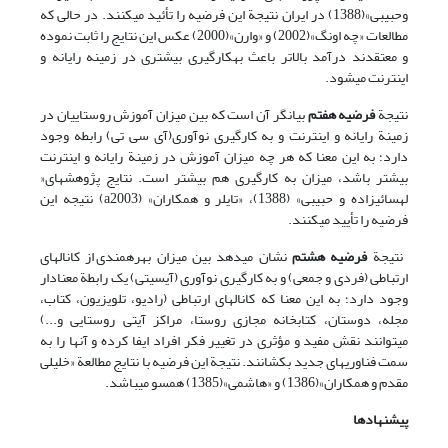
وحبیبی»(1388) در ایران نتیجة این فرضیه را تأئید می‎کنند. در حالی که
مطالعات «چه اونگ»(2002) و «وارن»(2000) عکس این نتایج را ثابت نموده
و معتقدند درآمد بالاتر باعث به‎کارگیری بیشتری در زمینه رایانه و
اینترنت می‎شود.
نتیجة
فرضیه هفتم
بیانگر آن است که بین میزان آموزش روستاییان در
زمینة رایانه و اینترنت و به کارگیری نوآوری(آی سی تی) رابطه وجود
دارد؛ به این معنا که هر چه میزان آموزش در زمینة رایانه و اینترنت
بیشتر باشد، میزان به کارگیری هم بیشتر است. نتایج پژوهشهای«
لهسائی‎زاده و حبیبی» (1388)، «تایلر و همکاران» (a2003) نتیجه این
فرضیه را تأیید می‎کنند.
نتیجة
فرضیه هشتم
نشان می‎دهد بین میزان بهره‎مندی از کانالهای
ارتباطی (فردی و جمعی) و به کارگیری نوآوری (آی‎سی‎تی) یک رابطة معنا‎دار
وجود دارد؛ به این معنا که کانالهای ارتباطی (رادیو، تلویزیون، کتاب،
مجله، دوستان، کتابخانه مجازی روستا، مراکز آی‎تی روستایی و...)
می‎توانند نقش مفید و مؤثری در تغییر فکر افراد ایفا کرده و آنها را به
سمت فناوریهای جدید بکشانند. نتیجة این فرضیه با نتایج مطالعة «خلیلی
مقدم و همکاران»(1386) و «هاشمی»(1385) همسو می‎باشد.
پیشنهادها