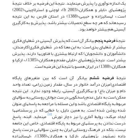
یک اندازه نوآوری را پذیرش می‎نمایند. نتیجة این فرضیه بر خلاف نتیجة
پژوهشهای «تایلر و همکاران»(b 2003)« لوچتی و استرلاچینی»(2002)
است.« لهسائی‎زاده و حبیبی»(1388) در استان فارس به این نتیجه
رسیده‎اند که هر چه سطح تحصیلات بیشتر باشد، پذیرش و به کارگیری
آی‎سی‎تی هم بیشتر خواهد بود.
نتیجة
فرضیه پنجم
بیانگر آن است که پذیرش آی‎سی‎تی در شغلهای فکری
بیشتر از شغلهای یدی است؛ به این معنا که در شغلهای فکری(کارمندان،
دانش‎آموزان و دانشجویان) که ارتباط بیشتری با فناوریها دارند، پذیرش
بیشتر است. نتیجة پژوهشهای «خلیلی مقدم و همکاران»(1385)،« ازکیا و
همکاران»(1388) در ایران همسو با نتیجة این فرضیه است.
نتیجة
فرضیه ششم
بیانگر آن است که بین متغیرهای پایگاه
اقتصادی(میزان درآمد خانوار در سال، مقدار زمین زراعی، تعداد واحد
دام و میزان باغ) و به‎کارگیری آی‎سی‎تی، رابطه وجود ندارد. این نتیجه
ممکن است به دلیل عدم پاسخگویی درست جوانان روستایی به سؤالهای
مربوط به پایگاه اقتصادی باشد و این مسئله با مراجعه به پاسخهای عنوان
شده روشن شده است. به همین دلیل، با خطایی که در پرسشنامه‎ها
[12]
ایجاد می‎کند، روابط آماری را نیز دچار تورش
می‎نماید. البته، پاسخ
درست ندادن به پرسشهای مربوط به پایگاه اقتصادی، خاص این جامعه
نیست، بلکه در فرهنگ روستایی ایران به چنین سؤالهایی درست پاسخ
داده نمی‎شود. پژوهشهای «ازکیا و همکاران»(1388)، «لهسائی‎زاده