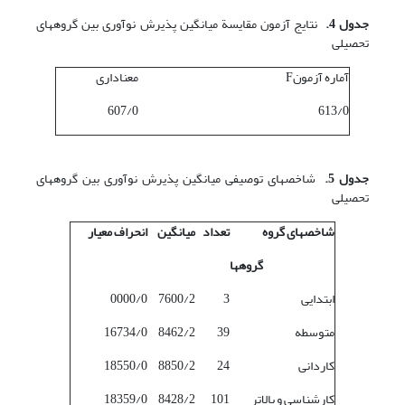
جدول 4.
نتایج آزمون مقایسة میانگین پذیرش نوآوری بین گروه‎های
تحصیلی
آماره آزمونF
معناداری
607/0
613/0
جدول 5.
شاخصهای توصیفی میانگین پذیرش نوآوری بین گروه‎های
تحصیلی
شاخصهای گروه
تعداد
میانگین
انحراف معیار
گروه
ها
ابتدایی
3
7600/2
0000/0
متوسطه
39
8462/2
16734/0
کاردانی
24
8850/2
18550/0
کارشناسی و بالاتر
101
8428/2
18359/0