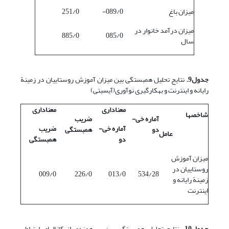
میزان باغ
089/0-
251/0
میزان درآمد خانوار در
885/0
085/0
سال
جدول9.
نتایج تحلیل همبستگی بین میزان آموزش روستاییان در زمینة
رایانه و اینترنت و به‎کارگیری نوآوری(آی‎سی‎تی)
معناداری
معناداری
شاخصها
آماره خی-
ضریب
آماره خی-
ضریب
دو
همبستگی
عامل
دو
همبستگی
میزان آموزش
روستاییان در
009/0
226/0
013/0
534/28
زمینة رایانه و
اینترنت
جدول10.
نتایج تحلیل همبستگی بین بهره‎مندی از کانالهای ارتباطی