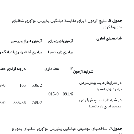
جدول 6.
نتایج آزمون t برای مقایسة میانگین پذیرش نوآوری شغلهای
یدی و فکری
شاخصهای آماری
آزمون لوین برای
آزمون
t
برای بررسی
برابری واریانسها
برابری (یا نابرابری) میانگین
ه
F
معناداری
t
درجه آزادی
معنا
شرایط آزمون
در شرایط رعایت پیش‌فرض
9/0
165
536/2
برابری واریانسها
015/0
091/6
در شرایط رعایت پیش‌فرض
8/0
335/36
749/2
عدم برابری واریانسها
جدول7.
شاخصهای توصیفی میانگین پذیرش نوآوری شغلهای یدی و