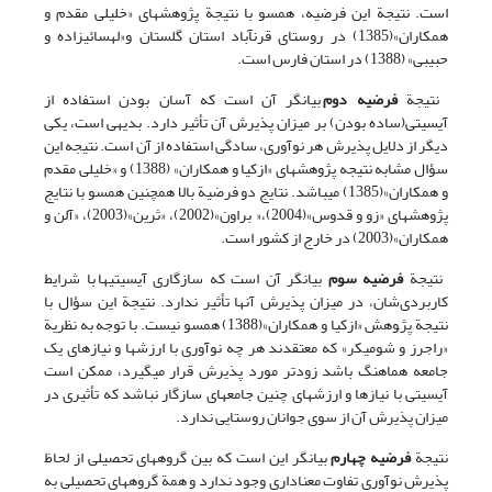
است. نتیجة این فرضیه، همسو با نتیجة پژوهشهای «خلیلی مقدم و
همکاران»(1385) در روستای قرن‎آباد استان گلستان و«لهسائی‎زاده و
حبیبی» (1388) در استان فارس است.
نتیجة
فرضیه دوم
بیانگر آن است که آسان بودن استفاده از
آی‎سی‎تی(ساده بودن) بر میزان پذیرش آن تأثیر دارد. بدیهی است، یکی
دیگر از دلایل پذیرش هر نوآوری، سادگی استفاده از آن است. نتیجه این
سؤال مشابه نتیجه پژوهشهای «ازکیا و همکاران» (1388) و «خلیلی مقدم
و همکاران»(1385) می‎باشد. نتایج دو فرضیة بالا همچنین همسو با نتایج
پژوهشهای «زو و قدوس»(2004)،« براون»(2002)، «ثرین»(2003)، «آلن و
همکاران»(2003) در خارج از کشور است.
نتیجة
فرضیه سوم
بیانگر آن است که سازگاری آی‎سی‎تی‎ها با شرایط
کاربردی‌شان، در میزان پذیرش آنها تأثیر ندارد. نتیجة این سؤال با
نتیجة پژ‍وهش «ازکیا و همکاران»(1388) همسو نیست. با توجه به نظریة
«راجرز و شومیکر» که معتقدند هر چه نوآوری با ارزشها و نیازهای یک
جامعه هماهنگ باشد زودتر مورد پذیرش قرار ‎‎می‎گیرد، ممکن است
آی‎سی‎تی با نیازها و ارزشهای چنین جامعه‎ای سازگار نباشد که تأثیری در
میزان پذیرش آن از سوی جوانان روستایی ندارد.
نتیجة
فرضیه چهارم
بیانگر این است که بین گروه‎های تحصیلی از لحاظ
پذیرش نوآوری تفاوت معناداری وجود ندارد و همة گروه‎های تحصیلی به