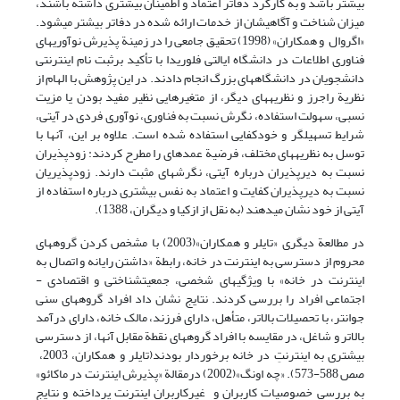
بیشتر باشد و به کارکرد دفاتر اعتماد و اطمینان بیشتری داشته باشند،
میزان شناخت و آگاهی‎شان از خدمات ارائه شده در دفاتر بیشتر می‎شود.
«اگروال و همکاران» (1998) تحقیق جامعی را در زمینة پذیرش نوآوریهای
فناوری اطلاعات در دانشگاه ایالتی فلوریدا با تأکید برثبت نام اینترنتی
دانشجویان در دانشگاه‎های بزرگ انجام دادند. در این پژوهش با الهام از
نظریة راجرز و نظریه‎های دیگر، از متغیرهایی نظیر مفید بودن یا مزیت
نسبی، سهولت استفاده، نگرش نسبت به فناوری، نوآوری فردی در آی‎تی،
شرایط تسهیل‎گر و خودکفایی استفاده شده است. علاوه بر این، آنها با
توسل به نظریه‎های مختلف، فرضیة عمده‎ای را مطرح کردند: زودپذیران
نسبت به دیرپذیران درباره آی‎تی، نگرشهای مثبت دارند. زودپذیریان
نسبت به دیرپذیران کفایت و اعتماد به نفس بیشتری درباره استفاده از
آی‎تی از خود نشان می‎دهند (به نقل از ازکیا و دیگران، 1388).
در مطالعة دیگری «تایلر و همکاران»(2003) با مشخص کردن گروه‎های
محروم از دسترسی به اینترنت در خانه، رابطة «داشتن رایانه و اتصال به
اینترنت در خانه» با ویژگیهای شخصی، جمعیت‎شناختی و اقتصادی -
اجتماعی افراد را بررسی کردند. نتایج نشان داد افراد گروه‎های سنی
جوان‎تر، با تحصیلات بالاتر، متأهل، دارای فرزند، مالک خانه، دارای درآمد
بالاتر و شاغل، در مقایسه با افراد گروه‎های نقطة مقابل آنها، از دسترسی
بیشتری به اینترنتِ در خانه برخوردار بودند(تایلر و همکاران، 2003،
صص 588-573). «چه اونگ»(2002) درمقالة «پذیرش اینترنت در ماکائو»
به بررسی خصوصیات کاربران و غیرکاربران اینترنت پرداخته و نتایج