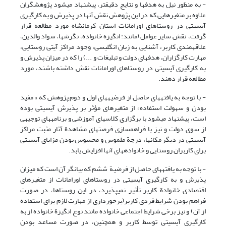
- به منظور نیل به هدفها و نتایج دقیق‎تر، پیشنهاد می‎شود پژوهشگران
علاوه بر متغیرهایی که در این پژوهش نقش آنها در پذیرش و به کارگیری
آی‎سی‎تی در روستاهای اورامانات استان کرمانشاه مورد مطالعه قرار
گرفت، نقش سایر عوامل (مانند: انگیزه خانواده، نگرشها، سواد والدین،
علاقه‎مندی کاربر، آشنایی به زبان انگلیسی، وجود مراکز آی‎تی روستایی،
مهارت کارگزاران، هدفهای دولت و تبلیغات و ...) را که در میزان پذیرش و
به کارگیری آی‎سی‎تی در روستاهای اورامانات نقش داشته باشند، مورد
مطالعه قرار دهند.
- با توجه به یافته‎های حاصل از فرضیه‎های اول و دوم پژوهش که « مفید
بودن و سهولت استفاده» از متغیر‎های مؤثر بر پذیرش آی‎سی‎تی بوده
است، پیشنهاد می‎شود با برگزاری کلاسهای آموزشی و برنامه‎های توجیهی
از سوی دولت و نیز با فراهم‎سازی فرصتهای مشاهدة آثار مثبت مراکز
آی‎سی‎تی در دیگر مکانها، درجة ملموس و محسوس بودن مزایای آی‎سی‎تی
برای کاربران روستایی و خانواده‎های آنها افزایش یابد.
- با توجه به یافته‎های حاصل از فرضیة ششم که بیانگر آن است که میزان
پذیرش و به کارگیری آی‎سی‎تی در روستاهای اورامانات از متغیرهای
اقتصادی خانوادة کاربر تأثیر نمی‎پذیرد، در این روستاها، در صورت
فراهم بودن شرایط فردی کاربر(برخورداری از مهارت لازم برای استفاده
از آن) و نیز برخی شرایط اجتماعی خانواده مانند نوع انگیزة خانواده از به
کارگیری آی‎سی‎تی توسط کاربر و همچنین، در صورت مساعد بودن