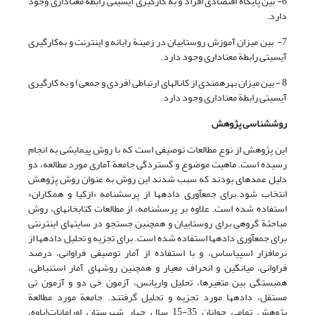
6- بین پایگاه اقتصادی افراد و به کارگیری آی‎سی‎تی رابطه معناداری وجود
دارد.
7- بین میزان آموزش روستاییان در زمینة رایانه و اینترنت و به‌کارگیری
آی‎سی‎تی رابطة معناداری وجود دارد.
8 - بین میزان بهره‎مندی از کانالهای ارتباطی (فردی و جمعی) و به کارگیری
آی‎سی‎تی رابطة معناداری وجود دارد.
روش
شناسی پژوهش
این پژوهش از نوع مطالعات توصیفی است که با روش پیمایشی به انجام
رسیده است. ماهیت موضوع و گستردگی جامعة آماری مورد مطالعه، دو
دلیل عمده‎ای بودند که سبب شدند این روش به عنوان روش پژوهش
انتخاب شود.برای جمع‎آوری داده‎ها از پرسشنامه «ازکیا و همکاران»
استفاده شده است. علاوه بر پرسشنامه، از مطالعات کتابخانه‎ای، روش
مباحثة گروهی برای روستاییان و همچنین جستجو در سایتهای اینترنتی
برای جمع‎آوری داده‎ها استفاده شده است. برای تجزیه و تحلیل داده‎ها از
نرم‎افزار اس‎پی‎اس‎اس، و با استفاده از آمار توصیفی فراوانی، درصد
فراوانی، میانگین و انحراف معیار و همچنین روشهای آمار استنباطی،
همبستگی بین متغیرها، تحلیل واریانس، آزمون خی دو و آزمون تی
مستقل، داده‎ها مورد تجزیه و تحلیل گرفتند. جامعة مورد مطالعة
پژوهش تمامی جوانان 35-15 سال چهار شهرستان اورامانات(پاوه،