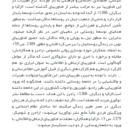
سیاسی، اقتصادی، اجتماعی و فرهنگی به بار آوردند. نرخ تغییرات در
این فناوریها نیز به مراتب بیشتر از فناوریهای گذشته است» (ازکیا و
دیگران، 1388). از آنجا که توجه به انسان در محور مباحث توسعة پایدار
قرار دارد و بخشی از جمعیت جهان در روستاها ساکن می‎باشند، به منظور
تأمین آسایش و فقرزدایی از جوامع، حفظ و پایداری روستاها از جمله
هدفهای توسعة روستایی در دهه‎های اخیر در نظر گرفته می‎شود.
بنابراین، به منظور نیل به پویایی و رفاه ساکنان باید حضور فناوریهای
نوین در زندگی روستاییان را بررسی کرد(فتحی و مطلق، 1389، ص 59).
به اعتقاد متفکران حوزه نوسازی روانی ‎بخصوص «راجرز و همکارانش»
مقابله و برخورد با امری نو دارای سازوکاری است که متأثر از عوامل
گوناگونی است. فناوریهای ارتباطی و اطلاعاتی به عنوان ابزاری نو، هم
کارکرد ارتباطی و هم کارکردهای دیگری از قبیل آموزشی، اطلاع‎رسانی و
... دارند. با توجه به تبیین نظریه‎های نشر، این فنّاوریها می‎توانند تغییرات
و واکنشهایی را در جامعة روستایی داشته باشند، همان‎گونه که ورود
فنّاوریهایی نظیر رادیو، تلویزیون و ادوات کشاورزی در این جامعه داشته
است(ازکیا و دیگران، 1388). راجرز با این هدف، دست به مطالعة نشر
نوآوری می‎زند که معتقد است «اگر چه حقیقت دارد که ما بیش از هر زمان
دیگری در عصر تغییر زندگی می‎کنیم، اما ساختار نظام اجتماعی و
ویژگیهای فردی غالباً مانع نشر نوآوریها می‌شوند» (راجرز و شومیکر،
1379، ص 3). «ازکیا و همکاران» معتقدند فناوریهای ارتباطی و اطلاعاتی با
ورود به جامعة روستایی، از دو جهت مسئله‎ساز می‎شوند: