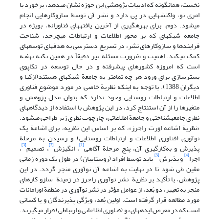
نخست، همان‎گونه که ادبیات پژوهشی این حوزه نشان می‎دهد، برخورد با
امری نو، واکنشهایی در پی دارد و نشر آن توسط سازوکارهایی انجام
می‎شود. دوم، برای بهره‎گیری از آخرین یافته‎های فناورانه، بویژه در
جامعه شبکه‎ای که بر محور اطلاعات و ارتباطات می‎چرخد، شناخت
فرایندها و سازوکارهای نشر، در تسریع دسترسی به هدفهای توسعه‎ای
کمک می‎کند. اهمیت و ضرورت مسئله نیز دقیقاً در همین نکته نهفته
است که امروزه کشورهای پیشرفته و در حال توسعه در تکاپوی
بسترسازی برای ورود هر چه تمام‎تر به جامعة شبکه‎ای هستند(ازکیا و
دیگران 1388). با توجه به اینکه نظریة خاصی در مورد موضوع فناوری
اطلاعات و ارتباطات روستایی وجود ندارد که بتوان مدل پژوهش و
متغیرها را از آن استنتاج کرد، در این پژوهش با استفاده از دیدگاه‎های
نظری جامعه‎شناختی و جامعة اطلاعاتی، چارچوب نظری زیر طراحی می‎شود.
«نظریة اشاعه اورت راجرز»، که بر اساس این نظریه، برای اشاعة یک
نوآوری (فناوری اطلاعات و ارتباطات روستایی) و رسیدن به مرحلة
[3]
[2]
[1]
پذیرش و به‌کارگیری آن، پنج مرحلة آگاهی
، انگیزش
، تصمیم
،
[5]
[4]
اجرا
و پذیرش
باید توسط افراد (روستاییان) در طول یک دوره زمانی
معّین طی شود تا در نهایت به اشاعه آن نوآوری منجر گردد. در این
پژوهش، با تأکید بر نظریة نشر نوآوری راجرز در زمینة سازو کارهای
منجر به تغییر، دو بُعد، از عوامل مؤثر در نشر نوآوری در منطقة اورامانات
مورد مطالعه قرار گرفته است. اولین بُعد، ویژگی پذیرندگان و یا کسانی
است که در معرض ایده‎های نو (فناوری اطلاعاتی و ارتباطی) قرار می‎گیرند.