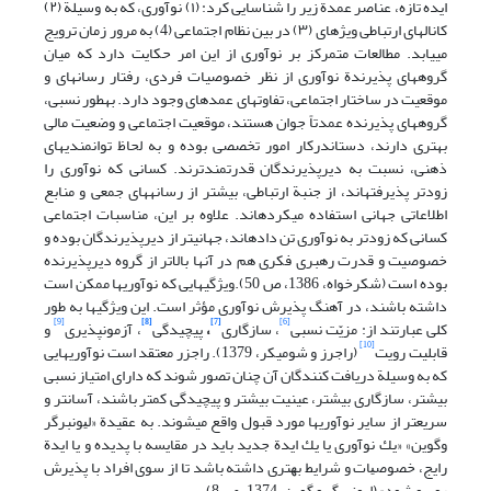
ایده تازه، عناصر عمدة زیر را شناسایی کرد: (١) نوآوری، که به وسیلة (٢)
کانالهای ارتباطی ویژه‎ای (٣) در بین نظام اجتماعی (4) به مرور زمان ترویج
می‎یابد. مطالعات متمرکز بر نوآوری از این امر حکایت دارد که میان
گروه‎های پذیرندة نوآوری از نظر خصوصیات فردی، رفتار رسانه‎ای و
موقعیت در ساختار اجتماعی، تفاوتهای عمده‎ای وجود دارد. به‎طور نسبی،
گروه‎های پذیرنده عمدتاً جوان هستند، موقعیت اجتماعی و وضعیت مالی
بهتری دارند، دست‎اندرکار امور تخصصی بوده و به لحاظ توانمندیهای
ذهنی، نسبت به دیرپذیرندگان قدرتمندترند. کسانی که نوآوری را
زودتر پذیرفته‎اند، از جنبة ارتباطی، بیشتر از رسانه‎های جمعی و منابع
اطلاعاتی جهانی استفاده می‎کرده‎اند. علاوه بر این، مناسبات اجتماعی
کسانی که زودتر به نوآوری تن داده‎اند، جهانی‎تر از دیرپذیرندگان بوده و
خصوصیت و قدرت رهبری فکری هم در آنها بالاتر از گروه دیرپذیرنده
بوده است (شکر‎خواه، 1386، ص 50).ویژگیهایی که نوآوریها ممکن است
داشته باشند، در آهنگ پذیرش نوآوری مؤثر است. این ویژگیها به طور
[9]
[8]
[7]
[6]
کلی عبارتند از: مزیّت نسبی
، سازگاری
،
پیچیدگی
، آزمون‎پذیری
و
[10]
قابلیت رویت
(راجرز و شومیکر، 1379). راجزر معتقد است نوآوریهایی
که به وسیلة دریافت کنندگان آن چنان تصور شوند که دارای امتیاز نسبی
بیشتر، سازگاری بیشتر، عینیت بیشتر و پیچیدگی کمتر باشند، آسان‎تر و
سریع‎تر از سایر نوآوریها مورد قبول واقع می‎شوند. به عقیدة «ﻟﻴﻮﻧﺒﺮﮔﺮ
وﮔﻮﻳﻦ» «ﻳﻚ ﻧﻮآوری ﻳﺎ ﻳﻚ اﻳﺪة ﺟﺪﻳﺪ باید در ﻣﻘﺎﻳﺴﻪ ﺑﺎ ﭘﺪﻳﺪه و ﻳﺎ اﻳﺪة
راﻳﺞ، ﺧﺼﻮﺻﻴﺎت و ﺷﺮاﻳﻂ ﺑﻬﺘﺮی داﺷﺘﻪ ﺑﺎﺷﺪ ﺗﺎ از ﺳﻮی اﻓﺮاد ﺑﺎ ﭘﺬﻳﺮش
روﺑﺮو ﺷﻮد» (لیونبرگر و گوین، 1374، ص 8).