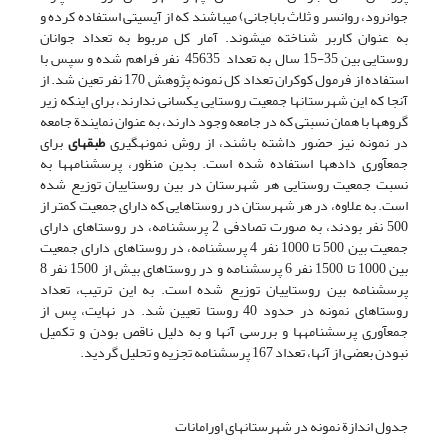
جوانرود، روانسر و ثلاث باباجانی) می‎باشند که از آی‎سی‎تی استفاده کرده و
به عنوان کاربر شناخته می‎شوند. آمار کل مربوط به تعداد جوانان
روستایی بین 35-15 سال به تعداد 45635 نفر فراهم شده و سپس با
استفاده از فرمول کوکران تعداد کل نمونه پژوهش 170 نفر تعین شد. از
آنجا که این شهرستانها جمعیت روستایی یکسانی ندارند، برای اینکه زیر
گروه‎ها با همان نسبتی که در جامعه وجود دارند، به عنوان نمایندة جامعه
در نمونه نیز حضور داشته باشند، از روش نمونه‎گیری
طبقه
ای
برای
جمع‎آوری داده‎ها استفاده شده است. بدین منظور، پرسشنامه‎ها به
نسبت جمعیت روستایی هر شهرستان در بین روستاییان توزیع شده
است. به علاوه، در هر شهرستان در روستاهایی که دارای جمعیت کمتر از
500 نفر بودند، به صورت تصادفی 2 پرسشنامه، در روستاهای دارای
جمعیت بین 500 تا 1000 نفر 4 پرسشنامه، در روستاهای دارای جمعیت
بین 1000 تا 1500 نفر 6 پرسشنامه و در روستاهای بیش از 1500 نفر 8
پرسشنامه بین روستاییان توزیع شده است. به این ترتیب، تعداد
روستاهای نمونه در حدود 40 روستا تعیین شد. در نهایت، پس از
جمع‎آوری پرسشنامه‎ها و بررسی آنها و به دلیل ناقص بودن و تکمیل
نبودن بعضی از آنها، تعداد 167 پرسشنامه تجزیه و تحلیل گردید.
جدول اندازة نمونه در شهرستانهای اورامانات