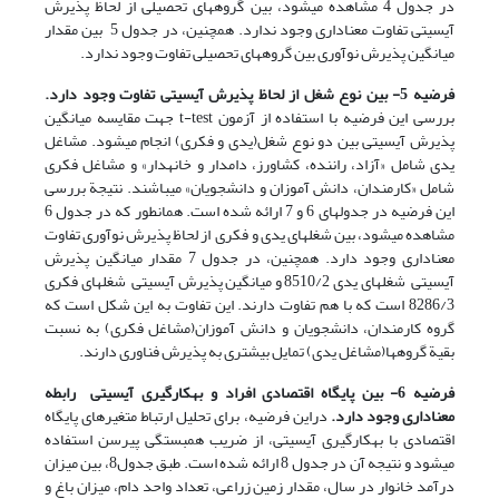
در جدول 4 مشاهده می‎شود، بین گروه‎های تحصیلی از لحاظ پذیرش
آی‎سی‎تی تفاوت معناداری وجود ندارد. همچنین، در جدول 5 بین مقدار
میانگین پذیرش نوآوری بین گروه‎های تحصیلی تفاوت وجود ندارد.
فرضیه 5- بین نوع شغل از لحاظ پذیرش آی
سی
تی تفاوت وجود دارد.
بررسی این فرضیه با استفاده از آزمون t-test جهت مقایسه میانگین
پذیرش آی‎سی‎تی بین دو نوع شغل(یدی و فکری) انجام می‎شود. مشاغل
یدی شامل «آزاد، راننده، کشاورز، دامدار و خانه‎دار» و مشاغل فکری
شامل «کارمندان، دانش آموزان و دانشجویان» می‎باشند. نتیجة بررسی
این فرضیه در جدولهای 6 و 7 ارائه شده است. همان‎طور که در جدول 6
مشاهده می‎شود، بین شغلهای یدی و فکری از لحاظ پذیرش نوآوری تفاوت
معناداری وجود دارد. همچنین، در جدول 7 مقدار میانگین پذیرش
آی‎سی‎تی شغلهای یدی 8510/2 و میانگین پذیرش آی‎سی‎تی شغلهای فکری
8286/3 است که با هم تفاوت دارند. این تفاوت به این شکل است که
گروه کارمندان، دانشجویان و دانش آموزان(مشاغل فکری) به نسبت
بقیة گرو‎ه‎ها(مشاغل یدی) تمایل بیشتری به پذیرش فناوری دارند.
فرضیه 6- بین پایگاه اقتصادی افراد و به
کارگیری آی
سی
تی رابطه
معناداری وجود دارد.
دراین فرضیه، برای تحلیل ارتباط متغیرهای پایگاه
اقتصادی با به‎کارگیری آی‎سی‎تی، از ضریب همبستگی پیرسن استفاده
می‎شود و نتیجه آن در جدول 8 ارائه شده است. طبق جدول8، بین میزان
درآمد خانوار در سال، مقدار زمین زراعی، تعداد واحد دام، میزان باغ و