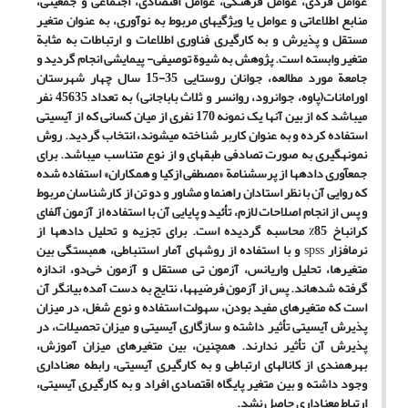
عوامل فردی،
عوامل فرهنگی، عوامل اقتصادی، اجتماعی و جمعیتی،
منابع اطلاعاتی و عوامل یا ویژگیهای مربوط به نوآوری، به عنوان متغیر
مستقل و پذیرش و به کارگیری فناوری اطلاعات و ارتباطات به مثابة
متغیر وابسته است. پژوهش
به
شیوة
توصیفی-
پیمایشی
انجام گردید و
جامعة مورد مطالعه، جوانان روستایی 35-15 سال چهار شهرستان
اورامانات(پاوه، جوانرود، روانسر و ثلاث باباجانی) به تعداد 45635 نفر
می
باشد که از بین آنها یک نمونه 170 نفری از میان کسانی که از آی
سی
تی
استفاده کرده و به عنوان کاربر شناخته می
شوند، انتخاب گردید. روش
نمونه
گیری به صورت تصادفی طبقه
ای و از نوع متناسب می
باشد. برای
جمع
آوری داده
ها از پرسشنامة «مصطفی ازکیا و همکاران» استفاده شده
که روایی آن با نظر استادان راهنما و مشاور و دو تن از کارشناسان مربوط
و پس از انجام اصلاحات لازم، تأئید و پایایی آن با استفاده از آزمون آلفای
کرانباخ 85% محاسبه گردیده است. برای تجزیه و تحلیل داده
ها از
نرم
افزار
spss
و با استفاده از روشهای آمار استنباطی، همبستگی بین
متغیرها، تحلیل واریانس، آزمون تی مستقل و آزمون خی‌دو، اندازه
گرفته شده
اند. پس از آزمون فرضیه
ها، نتایج به دست آمده بیانگر آن
است که متغیرهای مفید بودن، سهولت استفاده و نوع شغل، در میزان
پذیرش آی
سی
تی تأثیر داشته و سازگاری آی
سی
تی و میزان تحصیلات، در
پذیرش آن تأثیر ندارند. همچنین، بین متغیرهای میزان آموزش،
بهره
مندی از کانالهای ارتباطی و به کارگیری آی
سی
تی، رابطه معناداری
وجود داشته و بین متغیر پایگاه اقتصادی افراد و به کارگیری آی
سی
تی،
ارتباط معناداری حاصل نشد.