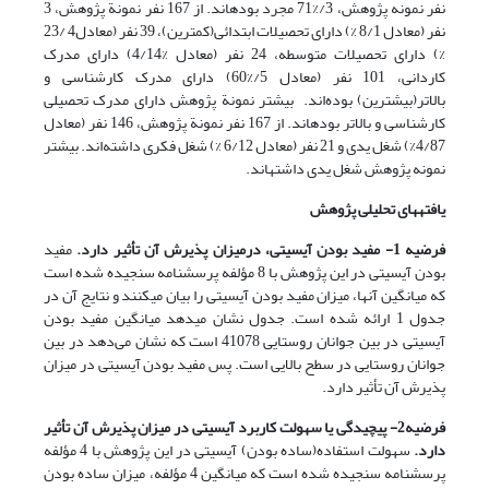
نفر نمونه پژوهش، 3/‎71% مجرد بوده‎اند. از 167 نفر نمونة پژوهش، 3
نفر (معادل 8/1 %) دارای تحصیلات ابتدائی(کمترین)، 39 نفر (معادل4 /‎23
%) دارای تحصیلات متوسطه، 24 نفر (معادل 4‎/‎14%) دارای مدرک
کاردانی، 101 نفر (معادل 5/‎60%) دارای مدرک کارشناسی و
بالاتر(بیشترین) بوده‌اند. بیشتر نمونة پژوهش دارای مدرک تحصیلی
کارشناسی و بالاتر بوده‎اند. از 167 نفر نمونة پژوهش، 146 نفر (معادل
4/87%) شغل یدی و 21 نفر (معادل 6/12 %) شغل فکری داشته‌اند. بیشتر
نمونه پژوهش شغل یدی داشته‎اند.
یافته
های تحلیلی پژوهش
فرضیه 1- مفید بودن آی
سی
تی، درمیزان پذیرش آن تأثیر دارد.
مفید
بودن آی‎سی‎تی در این پژوهش با 8 مؤلفه پرسشنامه سنجیده شده است
که میانگین آنها، میزان مفید بودن آی‎سی‎تی را بیان می‎کنند و نتایج آن در
جدول 1 ارائه شده است. جدول نشان می‎دهد میانگین مفید بودن
آی‎سی‎تی در بین جوانان روستایی 41078 است که نشان می‌دهد در بین
جوانان روستایی در سطح بالایی است. پس مفید بودن آی‎سی‎تی در میزان
پذیرش آن تأثیر دارد.
فرضیه2- پیچیدگی یا سهولت کاربرد آی
سی
تی در میزان پذیرش آن تأثیر
دارد.
سهولت استفاده(ساده بودن) آی‎سی‎تی در این پژوهش با 4 مؤلفه
پرسشنامه سنجیده شده است که میانگین 4 مؤلفه، میزان ساده بودن