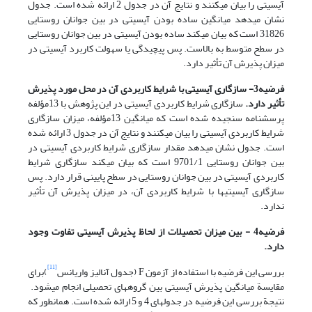
آی‎سی‎تی را بیان می‎کنند و نتایج آن در جدول 2 ارائه شده است. جدول
نشان می‎دهد میانگین ساده بودن آی‎سی‎تی در بین جوانان روستایی
31826 است که بیان می‎کند ساده بودن آی‎سی‎تی در بین جوانان روستایی
در سطح متوسط به بالاست. پس پیچیدگی یا سهولت کاربرد آی‎سی‎تی در
میزان پذیرش آن تأثیر دارد.
فرضیه3- سازگاری آی
سی
تی با شرایط کاربردی آن در محل مورد پذیرش
تأثیر دارد.
سازگاری شرایط کاربردی آی‎سی‎تی در این پژوهش با 13مؤلفه
پرسشنامه سنجیده شده است که میانگین 13مؤلفه، میزان سازگاری
شرایط کاربردی آی‎سی‎تی را بیان می‎کنند و نتایج آن در جدول 3 ارائه شده
است. جدول نشان می‎دهد مقدار سازگاری شرایط کاربردی آی‎سی‎تی در
بین جوانان روستایی 9701/1 است که بیان می‎کند سازگاری شرایط
کاربردی آی‎سی‎تی در بین جوانان روستایی در سطح پایینی قرار دارد. پس
سازگاری آی‎سی‎تی‎ها با شرایط کاربردی آن، در میزان پذیرش آن تأثیر
ندارد.
فرضیه4 - بین میزان تحصیلات از لحاظ پذیرش آی
سی
تی تفاوت وجود
دارد.
[11]
بررسی این فرضیه با استفاده از آزمون F (جدول آنالیز واریانس
)برای
مقایسة میانگین پذیرش آی‎سی‎تی بین گروه‎های تحصیلی انجام می‎شود.
نتیجة بررسی این فرضیه در جدولهای 4 و 5 ارائه شده است. همان‎طور که