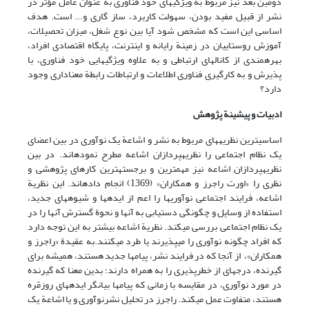
دومین بُعد نیز مربوط به ویژگیهای خود فناوری به عنوان عامل مؤثر در
نشر از قبیل مفید بودن، سهولت کاربرد، ساز گاری و... است. هدف
اساسی این است که مشخص شود آیا بین نوع شغل، میزان تحصیلات،
آموزش روستاییان در زمینة رایانه و اینترنت، پایگاه اقتصادی افراد،
بهره‎مندی از کانالهای ارتباطی و به علاوه ویژگیهایی خود فناوری، با
پذیرش و به کارگیری فناوری اطلاعات و ارتباطات رابطة معناداری وجود
دارد؟
ادبیات و پیشینة پژوهش
اساسی‎ترین نظریه‎های مربوط به نشر و اشاعة یک نوآوری در بین اعضای
یک نظام اجتماعی را نظریه‎پردازان اشاعه مطرح نموده‎اند. در بین
نظریه‎پردازان اشاعه نیز مهم‎ترین و برجسته‎ترین کارهای پژوهشی و
نظری را «اورت راجرز و همکاران» (1369) انجام داده‎اند. این نظریة
اشاعه، فرایند اجتماعی نوآوریها را اعم از ایده‎ها و شیوه‎های جدید،
استفاده از وسایل و چگونگی دستیابی به آنها و نحوة گسترش آنها را در
یک نظام اجتماعی بررسی می‎کند. نظریة اشاعه بیشتر به این توجه دارد
که افراد چگونه نوآوری را می‎پذیرند یا طرد می‎کنند.به عقیدة «راجرز و
همکاران»، از آنجا که در فرایند نشر، پیامها جدید هستند، همیشه برای
گیرنده، درجه‎ای از خطرپذیری را به همراه دارند؛ بدین معنا که گیرنده
در مورد نوآوری، در مقایسه با زمانی که پیامها بیانگر ایده‎های روزمّره
هستند، متفاوت عمل می‎کند. راجرز در تحلیل نشرنوآوری و یا اشاعة یک