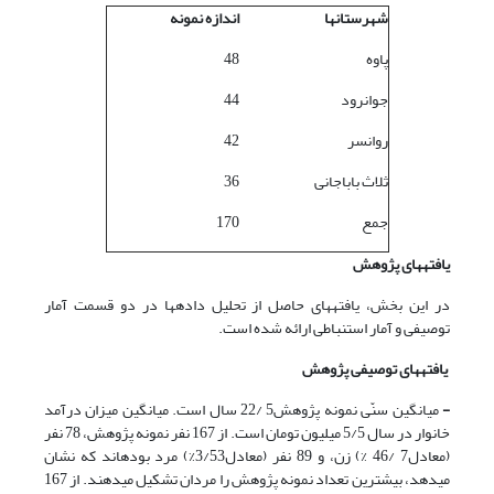
شهرستانها
اندازه نمونه
پاوه
48
جوانرود
44
روانسر
42
ثلاث باباجانی
36
جمع
170
یافته
های پژوهش
در این بخش، یافته‎های حاصل از تحلیل داده‎ها در دو قسمت آمار
توصیفی و آمار استنباطی ارائه شده است.
یافته
های توصیفی پژوهش
-
میانگین سنّی نمونه پژوهش5 /22 سال است. میانگین میزان درآمد
خانوار در سال 5/5 میلیون تومان است. از 167 نفر نمونه پژوهش، 78 نفر
(معادل7 /46 %) زن، و 89 نفر (معادل3/53%) مرد بوده‎اند که نشان
می‎دهد، بیشترین تعداد نمونه پژوهش را مردان تشکیل می‎دهند. از 167