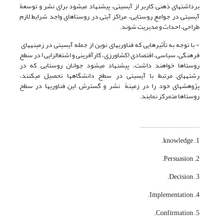
برداشتهای ذهنی کاربر از آی‎سی‎تی، پیشنهاد می‎شود برای نشر و توسعة
آی‎سی‎تی در جوامع روستایی، مراکز آی‎تی در روستاهای واجد شرایط لازم
طراحی، احداث و مدیریت شوند.
- با توجه به تأثیرهایی که فناوریهای نوین از جمله آی‎سی‎تی در زمینه‎های
فرهنگی، سیاسی، اقتصادی (کشاورزی، کارآفرینی و اشتغال‎زایی) در سطح
روستا‎ها خواهند داشت، پیشنهاد می‎شود جوانان روستایی که در
رشته‎های مرتبط با آی‎سی‎تی در سطح دانشگاه‎ها تحصیل می‎کنند،
پژوهشهای خود را در زمینة نشر و گسترش این فناوریها در سطح
روستاها متمرکز نمایند.
1. knowledge.
2. Persuasion.
3. Decision.
4. Implementation.
5. Confirmation.