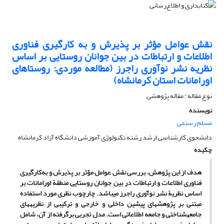
نقش عوامل مؤثر بر پذیرش و به کارگیری فناوری
اطلاعات و ارتباطات در بین جوانان روستایی بر اساس
نظریه نشر نوآوری راجرز (مطالعه موردی: روستاهای
اورامانات استان کرمانشاه)
نوع مقاله : مقاله پژوهشی
نویسنده
مسلم رستمی
دانشجوی کارشناسی ارشد رشته تکنولوژی آموزشی دانشگاه آزاد کرمانشاه
چکیده
هدف از این پژوهش، بررسی نقش
عوامل مؤثر
بر
پذیرش
و
به‌کارگیری
فناوری
اطلاعات
و
ارتباطات
در بین جوانان روستایی منطقة اورامانات بر
اساس نظریة نشر نوآوری راجرز می
باشد. چارچوب
نظری
مورد
استفاده
مبتنی
بر
پژوهشهای
پیشین
داخلی
و خارجی
و
ترکیبی
از
نظریه
های
جامعه
شناختی
و
جامعه
اطلاعاتی
است.
مدل
تجربی
برگرفته
از
آن، شامل