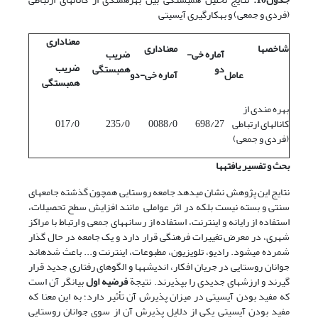
(فردی و جمعی) و به‎کارگیری آی‎سی‎تی
معناداری
شاخصها
معناداری
آماره خی-
ضریب
ضریب
دو
همبستگی
عامل
آماره خی-دو
همبستگی
بهره مندی از
کانالهای ارتباطی
698/27
0088/0
235/0
017/0
(فردی و جمعی)
بحث و تفسیر یافته
ها
نتایج این پژوهش نشان می‎دهد جامعه روستایی همچون گذشته جامعه‎ای
سنتی و بسته نیست بلکه در اثر عواملی مانند افزایش سطح تحصیلات،
استفاده از رایانه و اینترنت، استفاده از رسانه‎های جمعی و ارتباط با مراکز
شهری، در معرض تغییرات فرهنگی قرار دارد و یک جامعه در حال گذار
شمرده می‎شود. رادیو، تلویزیون، مطبوعات، اینترنت و... باعث شده‎اند
جوانان روستایی در جریان افکار، اندیشه‎ها و الگوهای رفتاری جدید قرار
گیرند و ارزشهای جدیدی را بپذیرند. نتیجة
فرضیه اول
بیانگر آن است
که مفید بودن آی‎سی‎تی در میزان پذیرش آن تأثیر دارد؛ به این معنا که
مفید بودن آی‎سی‎تی یکی از دلایل پذیرش آن از سوی جوانان روستایی