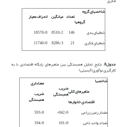
فکری
شاخصهای گروه
تعداد
میانگین
انحراف معیار
گروه
ها
شغلهای یدی
146
8510/2
18570/0
شغلهای فکری
21
8286/3
11740/0
جدول8.
نتایج تحلیل همبستگی بین متغیرهای پایگاه اقتصادی با به
کارگیری نوآوری(آی‎سی‎تی)
شاخصها
معناداری
ضریب
متغیرهای کمّی
ضریب
همبستگی
همبستگی
اقتصادی خانوارها
مقدار زمین زراعی
042/0-
593/0
تعداد واحد دامی
101/0
194/0