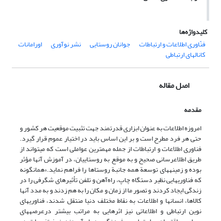
کلیدواژه‌ها
فنّاوری اطلاعات و ارتباطات
جوانان روستایی
نشر نوآوری
اورامانات
کانالهای ارتباطی
اصل مقاله
مقدمه
امروزه اطلاعات به عنوان ابزاری قدرتمند جهت تثبیت موقعیت هر کشور و
حتی هر فرد مطرح است و بر این اساس باید در اختیار عموم قرار گیرد.
فناوری اطلاعات و ارتباطات از جمله مهم‎ترین عواملی است که می‎تواند از
طریق اطلاع‎رسانی صحیح و به موقع به روستاییان، در آموزش آنها مؤثر
بوده و زمینه‎های توسعة همه جانبة روستاها را فراهم نماید.«همان‎گونه
که فناوریهایی نظیر دستگاه چاپ، راه‌آهن و تلفن تأثیرهای شگرفی را در
زندگی ایجاد کردند و تصور ما از زمان و مکان را به هم زدند و به مدد آنها
کالاها، انسانها و اطلاعات به نقاط مختلف دنیا منتقل شدند، فناوریهای
نوین ارتباطی و اطلاعاتی نیز اثرهایی به مراتب بیشتر درعرصه‎های