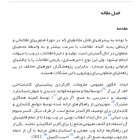
اصل مقاله
مقدمه
با توجه به پیشرفتهای قابل ملاحظه‎ای که در حوزة فناوریهای‎ اطلاعاتی و
ارتباطی پدید آمده، اطلاعات با سرعت بیشتر و به واسطة محملهای
متفاوتی در حال گسترش است. تولید و ذخیره اطلاعات در وب با سهولت
انجام می‎شود، ولی این نوع ذخیره‎سازی، بازیابی اطلاعات را با چالشهای
فراوانی روبرو می‎سازد. بنابراین، پژوهشگران حوزه‎های مختلف در پی
راه‎حلهای متفاوتی برای رویارویی با این مشکلات هستند.
ایجاد الگوی مفهومی ملزومات کارکردی پیشینه‎های کتابشناختی
[1]
(اف.آر.بی.آر.
) توسط ایفلا و مجموعه قواعد جدیدی با عنوان استاندارد
[2]
توصیف و دسترسی به منبع (آر.دی.اِی.
) توسط کمیته همکاری
[3]
مشترک
نمونه‎هایی از راهکارهای ارائه شده توسط جوامع کتابداری و
کتابداران برای توصیف کارآمدتر منابع است. از طرف دیگر، کنسرسیوم
[4]
وب جهانی
در حال ایجاد انقلاب نوینی در وب بوده تا از تمام قابلیتهای
آن استفاده و کشف مفهومی منابع را برای کاربر امکان‎پذیر نمایند. یکی از
این راهکارها ارائه وب معنایی و استانداردهای مرتبط با آن از جمله
[6]
[5]
چارچوب توصیف منبع (آر.دی.اِف.
) است (کمپبل
، 2011).