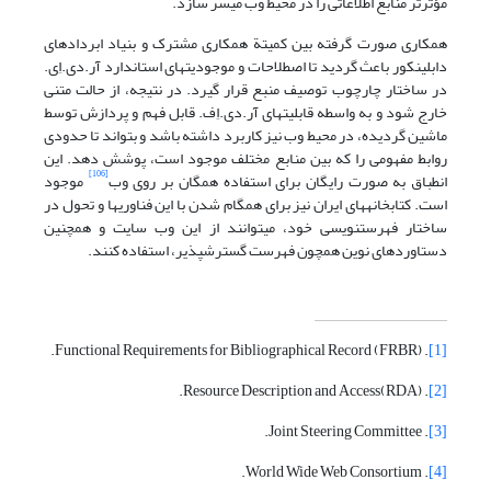
مؤثرتر منابع اطلاعاتی را در محیط وب میسر سازد.
همکاری صورت گرفته بین کمیتة همکاری مشترک و بنیاد ابرداده‎ای
دابلین‎کور باعث گردید تا اصطلاحات و موجودیتهای استاندارد آر.دی.اِی.
در ساختار چارچوب توصیف منبع قرار گیرد. در نتیجه، از حالت متنی
خارج شود و به واسطه قابلیتهای آر.دی.اِف. قابل فهم و پردازش توسط
ماشین گردیده، در محیط وب نیز کاربرد داشته باشد و بتواند تا حدودی
روابط مفهومی را که بین منابع مختلف موجود است، پوشش دهد. این
[106]
انطباق به صورت رایگان برای استفاده همگان بر روی وب
موجود
است. کتابخانه‎های ایران نیز برای همگام شدن با این فناوریها و تحول در
ساختار فهرست‎نویسی خود، می‎توانند از این وب سایت و همچنین
دستاوردهای نوین همچون فهرست گسترش‎پذیر، استفاده کنند.
. Functional Requirements for Bibliographical Record (FRBR).
[1]
. Resource Description and Access(RDA).
[2]
. Joint Steering Committee.
[3]
. World Wide Web Consortium.
[4]