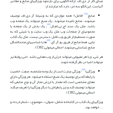
مبنای کار آر.دی.اِف. ارائه الگویی برای بازنمود ویژگیهای منابع و مقادیر
آنهاست. این الگو سه جزء دارد که عبارتند از:
[41]
منابع
(فاعل): همه مواردی که به وسیلة آر.دی.اِف توصیف
می‎شوند، منابع نامیده می‎شوند. یک منبع می‎تواند یک صفحه وب
[42]
باشد، مثل یک سند اچ.تی.اِم.اِل
، یک بخش از یک صفحه یا
مجموعه‎ای از صفحات وب مثل یک وب سایت و یا شیئی که به
صورت مستقیم از طریق وب قابل دسترس نیست، مثل یک کتاب
[43]
چاپی. همة منابع از طریق یو.آر.آی.
ها یا شناسه‎های متحدالشکل
منابع شناسایی می‎شوند (جمالی مهموئی،1382).
هر شیء و یا هر مفهومی می‎تواند جزئی از وب معنایی باشد. حتی روابط نیز
می‎تواند اشیا در نظر گرفته شوند.
[44]
ویژگیها
: ویژگی عبارت است از یک وجه مشخصه، صفت، خاصیت
یا رابطه که برای توصیف یک منبع استفاده می‎شود. هر ویژگی دارای
معنای مشخصی است که مقدار یا ارزش مجاز آن و نوع منابعی که
می‎تواند توصیف کند و نیز رابطه‎اش با دیگر ویژگیها را تعریف می‎کند
(جمالی مهموئی،1382).
ویژگیهای یک کتاب در کتابخانه شامل «عنوان»، «موضوع»، «شماره رده» و
... خواهد بود.