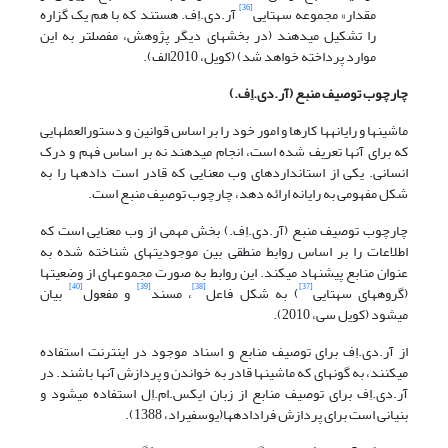
[36]
مقدار» مجموعه سه‎تایی
آر.دی.اِف. هستند که با هم یک گزاره
را تشکیل می‎دهند (در بخشهای دیگر پژوهش، مفصل‎تر به این
موارد پرداخته خواهد شد) (کویل، 2010الف).
چارچوب توصیف منبع (آر.دی.اِف.)
ماشینها و رایانه‎ها کارها و امور خود را بر اساس قوانین و دستورالعمل‎هایی
که برای آنها تعریف شده است، انجام می‎دهند نه بر اساس فهم و درک
انسانی. یکی از استانداردهای وب معنایی که قادر است داده‎ها را به
شکل مفهومی به رایانه ارائه دهد، چارچوب توصیف منبع است.
چارچوب توصیف منبع (آر.دی.اِف.) بخش مهمی از وب معنایی است که
اطلاعات را بر اساس روابط منطقی بین موجودیتهای شناخته شده به
عنوان منابع پیشنهاد می‎کند. این روابط به صورت مجموعه‎ای از وضعیتها
[40]
[39]
[38]
[37]
(گروه‎های سه‎تایی
) به شکل فاعل
، مسند
و مفعول
بیان
می‎شود (کویل سی، 2010).
از آر.دی.اِف برای توصیف منابع و اسناد موجود در اینترنت استفاده
می‎کنند، به گونه‎ای که ماشینها قادر به خواندن و پردازش آنها باشند. در
آر.دی.اِف برای توصیف منابع از زبان ایکس.ام.اِل استفاده می‎شود و
بنیانی است برای پردازش فراداده‎ها(یوسفی‎راد، 1388).