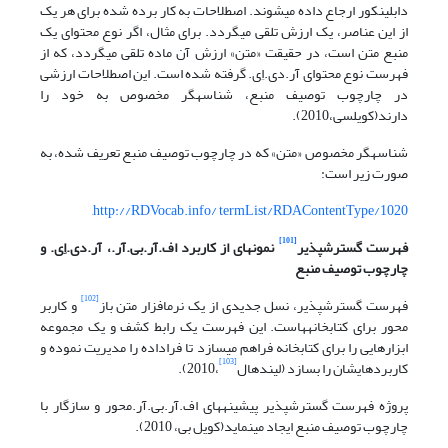
دابلین‎کور ارجاع داده می‎شوند. اصطلاحات به کار برده شده برای هر یک
از این عناصر، یک ارزش تلقی می‎گردد. برای مثال، اگر نوع محتوای یک
منبع متن است، در حقیقت «متن» ارزش آن ماده تلقی می‎گردد، که از
فهرست نوع محتوای آر.دی.اِی. گرفته شده است. این اصطلاحات ارزشی
در چارچوب توصیف منبع، شناسه‎گر مخصوص به خود را
دارند(کویل‎سی،2010).
شناسه‎گر مخصوص «متن» که در چارچوب توصیف منبع تعریف شده، به
صورت زیر است:
http://RDVocab.info/ termList/RDAContentType/1020,
[101]
فهرست گسترش
پذیر
نمونه
ای از کاربرد اف.آر.بی.آر.، آر.دی.اِی. و
چارچوب توصیف منبع
[102]
فهرست گسترش‎پذیر، نسل جدیدی از یک نرم‎افزار متن باز
و کاربر
محور برای کتابخانه‎هاست. این فهرست یک رابط کشف و یک مجموعه
ابزارهایی را برای کتابخانه فراهم می‎سازد تا فراداده‎ را مدیریت نموده و
[103]
کاربردهایشان را بسازد (لیندهال
،2010).
پروژه فهرست گسترش‎پذیر پیشینه‎های اف.آر.بی.آر.محور و سازگار با
چارچوب توصیف منبع ایجاد می‎نماید(کویل بی، 2010).