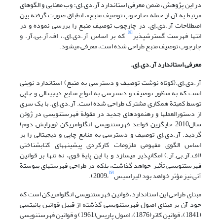
در این پژوهش، ضمن معرفی استاندارد آر.دی.اِی؛ وب معنایی و الگو‎های
مرتبط به آن از جمله «چارچوب توصیف منبع»، انطباق صورت گرفته بین
اصطلاحات آر.دی.اِی. در چارچوب توصیف منبع را بررسی نموده و در
[8]
انتها فهرست گسترش‎پذیر
که بر اساس آر.دی.اِی.، اف.آر.بی.آر. و
چارچوب توصیف منبع طراحی شده است، معرفی می‎شود.
معرفی استاندارد آر.دی.اِی.
آر.دی.اِی.(کوتاه نوشت توصیف و دسترسی به منبع) استاندارد نوینی
است که به منظور توصیف و دسترسی به انواع منابع دیجیتالی و چاپی
توسط کمیتة همکاری مشترک طراحی شده است. آر.دی.اِی. با یک سری
از دستورالعمل‎ها و رهنمودهای جدید در مقولة فهرست‎نویسی در ژوئن
سال2010 جایگزین قواعد فهرست‎نویسی انگلوامریکن (ویرایش دوم)
گردید. آر.دی.اِی توصیف و دسترسی به منابع چاپی و دیجیتالی را بر
اساس الگوی مفهومی ملزومات کارکردی پیشینه‎های کتابشناختی
(اف.آر.بی.آر.) امکان‎پذیر می‎سازد و با این پایة قوی، نه تنها بر قوانین
فهرست‎نویسی تأثیر خواهد گذاشت، بلکه در طراحی فهرستهای پیوستة
[9]
آتی نیز مؤثر خواهد بود (لیراسیس
،2009).
مبنای طراحی این استاندارد، قوانین فهرست‎نویسی انگلوامریکن است که
خود آن بر مبنای اصول فهرست‎نویسی گذشته از قبیل قوانین پانیتسی
(1841)، قوانین کاتر(1876)، اصول پاریس(1961) و قوانین فهرست‎نویسی