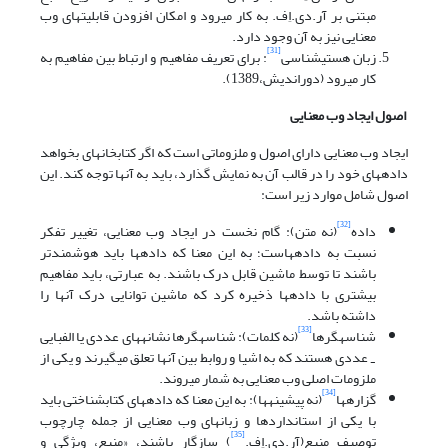
مبتنی بر آر.دی.اِف. به کار می‎رود و امکان افزودن قابلیتهای وب
معنایی نیز به آن وجود دارد.
[31]
زبان هستی‎شناسی
: برای تعریف مفاهیم و ارتباط بین مفاهیم به
کار می‎رود (دوراندیش،1389).
اصول ایجاد وب معنایی
ایجاد وب معنایی دارای اصول و ملزوماتی است که اگر کتابخانه‎ای بخواهد
داده‎های خود را در قالب آن به نمایش گذارد، باید به آنها توجه کند. این
اصول شامل موارد زیر است:
[32]
داده
(نه متن): گام نخست در ایجاد وب معنایی، تغییر تفکر
نسبت به داده‎هاست؛ به این معنا که داده‎ها باید هوشمندتر
باشند تا توسط ماشین قابل درک باشند. به عبارتی، باید مفاهیم
بیشتری با داده‎ها ذخیره کرد که ماشین توانایی درک آنها را
داشته باشد.
[33]
شناسه‎گرها
(نه کلمات): شناسه‎گرها نشانه‎های عددی یا الفبایی
عددی هستند که به اشیا و روابط بین آنها تعلق می‎گیرند و یکی از
-
ملزومات اصلی وب معنایی به شمار می‎روند.
[34]
گزاره‎ها
(نه پیشینه‎ها): به این معنا که داده‎های کتابشناختی باید
با یکی از استانداردها و زبانهای وب معنایی از جمله چارچوب
[35]
توصیف منبع(آر.دی.اِف.
) سازگار باشند، «منبع، ویژگی و