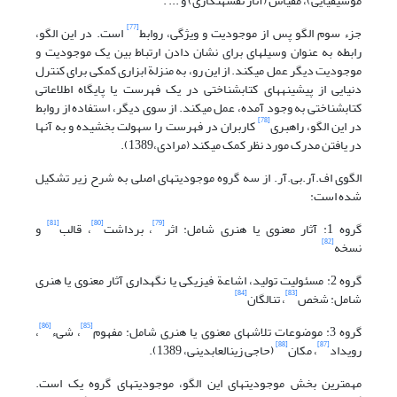
موسیقیایی)، مقیاس (آثار نقشه‎نگاری) و ... .
[77]
جزء سوم الگو پس از موجودیت و ویژگی، روابط
است. در این الگو،
رابطه به عنوان وسیله‎ای برای نشان دادن ارتباط بین یک موجودیت و
موجودیت دیگر عمل می‎کند. از این رو، به منزلة ابزاری کمکی برای کنترل
دنیایی از پیشینه‎های کتابشناختی در یک فهرست یا پایگاه اطلاعاتی
کتابشناختی به وجود آمده، عمل می‎کند. از سوی دیگر، استفاده از روابط
[78]
در این الگو، راهبری
کاربران در فهرست را سهولت بخشیده و به آنها
در یافتن مدرک مورد نظر کمک می‎کند (مرادی،1389).
الگوی اف.آر.بی.آر. از سه گروه موجودیتهای اصلی به شرح زیر تشکیل
شده است:
[81]
[80]
[79]
گروه 1: آثار معنوی یا هنری شامل: اثر
، برداشت
، قالب
و
[82]
نسخه
گروه 2: مسئولیت تولید، اشاعة فیزیکی یا نگهداری آثار معنوی یا هنری
[84]
[83]
شامل: شخص
، تنالگان
[86]
[85]
گروه 3: موضوعات تلاشهای معنوی یا هنری شامل: مفهوم
، شیء
،
[88]
[87]
رویداد
، مکان
(حاجی‎ زین‎العابدینی، 1389).
مهم‎ترین بخش موجودیتهای این الگو، موجودیتهای گروه یک است.