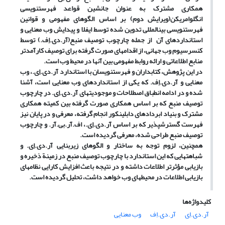
همکاری مشترک به عنوان جانشین قواعد فهرست
نویسی
انگلوامریکن(ویرایش دوم) بر اساس الگوهای مفهومی و قوانین
فهرست
نویسی بین
المللی تدوین شده توسط ایفلا و پیدایش وب معنایی و
استانداردهای آن از جمله چارچوب توصیف منبع(آر.دی.اِف.) توسط
کنسرسیوم وب جهانی، از اقدامهای صورت گرفته برای توصیف کارآمدتر
منابع اطلاعاتی و ارائه روابط مفهومی بین آنها
در محیط وب است.
در این پژوهش، کتابداران و فهرست
نویسان با استاندارد آر.دی.اِی.، وب
معنایی و آر.دی.اِف. که یکی از استاندارد
های وب معنایی است، آشنا
شده و در ادامه انطباق اصطلاحات و موجودیتهای آر.دی.اِی. در چارچوب
توصیف منبع که بر اساس همکاری صورت گرفته بین کمیته همکاری
مشترک و بنیاد ابرداده
ای دابلین
کور انجام گرفته، معرفی و در پایان نیز
فهرست
گسترش
پذیر که بر اساس آر.دی.اِی.، اف.آر.بی.آر. و چارچوب
توصیف منبع طراحی شده، معرفی گردیده است.
همچنین، لزوم توجه به ساختار و الگوهای زیربنایی آر.دی.اِی. و
شباهتهایی که این استاندارد با چارچوب توصیف منبع در زمینة ذخیره و
بازیابی مؤثرتر اطلاعات داشته و در نتیجه باعث افزایش کارایی نظامهای
بازیابی اطلاعات در محیطهای وب خواهد داشت، تحلیل گردیده است.
کلیدواژه‌ها
آر.دی.اِی
آر.دی.اِف
وب معنایی