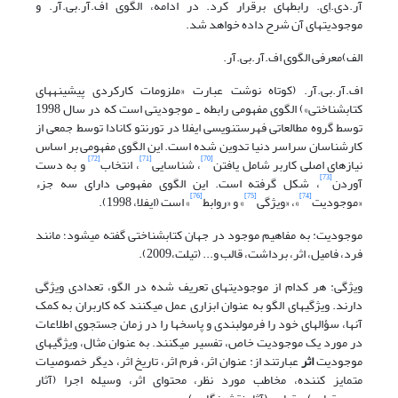
آر.دی.اِی. رابطه‎ای برقرار کرد. در ادامه، الگوی اف.آر.بی.آر. و
موجودیتهای آن شرح داده خواهد شد.
الف)معرفی الگوی اف.آر.بی.آر.
اف.آر.بی.آر. (کوتاه نوشت عبارت «ملزومات کارکردی پیشینه‎های
کتابشناختی») الگوی مفهومی رابطه
موجودیتی است که در سال 1998
-
توسط گروه مطالعاتی فهرست‎نویسی ایفلا در تورنتو کانادا توسط جمعی از
کارشناسان سراسر دنیا تدوین شده است. این الگوی مفهومی بر اساس
[72]
[71]
[70]
نیازهای اصلی کاربر شامل یافتن
، شناسایی
، انتخاب
و به دست
[73]
آوردن
، شکل گرفته است. این الگوی مفهومی دارای سه جزء
[76]
[75]
[74]
«موجودیت
»، «ویژگی
» و «روابط
» است (ایفلا، 1998).
موجودیت: به مفاهیم موجود در جهان کتابشناختی گفته می‎شود؛ مانند
فرد، فامیل، اثر، برداشت، قالب و... (تیلت،2009).
ویژگی: هر کدام از موجودیتهای تعریف شده در الگو، تعدادی ویژگی
دارند. ویژگیهای الگو به عنوان ابزاری عمل می‎کنند که کاربران به کمک
آنها، سؤالهای خود را فرمول‎بندی و پاسخها را در زمان جستجوی اطلاعات
در مورد یک موجودیت خاص، تفسیر می‎کنند. به عنوان مثال، ویژگیهای
موجودیت
اثر
عبارتند از: عنوان اثر، فرم اثر، تاریخ اثر، دیگر خصوصیات
متمایز کننده، مخاطب مورد نظر، محتوای اثر، وسیله اجرا (آثار