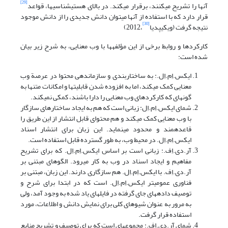
[29]
آنها را تشریح می‎کنند، برقرار می‎کند. در بالای هستی‎شناسی‎ها، قواعد
قرار دارد که با استفاده از آنها می‎توان دانش جدیدی را از دانش موجود
[30]
نتیجه گرفت (ویکی‎پدیا
،2012)
کارکردها و روابط برخی از این مؤلفه‎ها با وب معنایی، به شرح زیر بیان
شده است:
ایکس.اِم.اِل.: به ساختاربندی و سازمان‎دهی محتوا در عرصة وب
معنایی کمک می‎کند، اما به افزوده شدن قابلیتها و امکانات متن‎ها به
گونه‎ای که کارکردهای وب معنایی را دارا باشند، کمکی نمی‎کند.
شمای ایکس.اِم.اِل: زبانی است که هم به ایجاد ساختارهای سازگار
با وب معنایی کمک می‎کند و هم محتوای قابل انتشار از این طریق را
قاعده‎مند و محدود می‎نماید. این زبان برای انتشار اسناد
ایکس.اِم.اِل. در محیط وب، به طور گسترده قابل استفاده است.
آر.دی.اِف.: زبانی است بر اساس ایکس.اِم.اِل. که برای تشریح
مفاهیم و ایجاد اسناد در وب به کار می‎رود. الگو‎های مبتنی بر
آر.دی.اِف. با ایکس.اِم.اِل. هم سازگاری دارند. این زبان، مبتنی بر
فناوری عمومی‎تر ایکس.اِم.اِل. است که در ابتدا برای شرح و
توصیف داده‎های جای گرفته در فایلهای یاد شده به وجود آمد، ولی
به ‎مرور به عنوان شیوه‎ای کلی برای نمایش دانش و اطلاعات، مورد
استفاده قرار‎ گرفت.
شمای آر.دی.اِف.: مجموعه‎ای است که برای توصیف و تشریح منابع