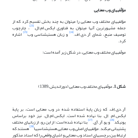
مؤلّفه
های وب معنایی
مؤلفه‎های مختلف وب‎ معنایی را می‎توان به چند بخش تقسیم کرد که از
[23]
جمله مشهورترین آنها می‎توان به فناوری ایکس.‎ام‎.اِل.
، چارچوب
[25]
[24]
توصیف منبع، شمای آر.دی.‎اف.
و زبان هستی‎شناسی وب
اشاره
کرد.
مولّفه‎های مختلف وب معنایی، در شکل زیر آمده است:
شکل 1.
مولّفه‎های مختلف وب معنایی (دوراندیش،1389)
آر.دی.اِف. که زبان پایة استفاده شده در وب معنایی است، بر پایة
ایکس.‎ام‎. اِل. بنا نهاده شده است. ایکس.‎ام‎.اِل. نیز خود براساس
[27]
[26]
یونی‎کد
و یو.آر.آی.
بنا نهاده شده است؛ از این رو، از زبانهای مختلف
[28]
پشتیبانی می‎کند. مؤلفه‎های اصلی وب معنایی هستی‎شناسی‎ها
هستند که
ارتباط بین برچسبهای اسناد وب معنایی و اشیای واقعی را که اسناد مذکور