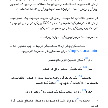
آر.دی.اِف. تعریف اصطلاحات آر.دی.اِی. به اصطلاحات آر.دی.اِف. همچون
(ویژگی و ارزش) است. در این قسمت، به ویژگی پرداخته شده است.
هر عنصر اطلاعاتی که توسط آر.دی.اِی. تعریف می‎شود، یک خصوصیت
آر.دی.اف. در نظر گرفته می‎شود. حدود 1300 ویژگی در آر.دی.اِی. وجود
دارد که برخی ویژگیهای فرعی خصوصیات دیگرند.
عناصر ثبت مدخل برای ویژگیها، موارد زیر است:
- شناسه‎گر(یو.آر.اِل.): شناسه‎گر مرتبط با وب معنایی که با
"
http://rdvocab.info/
" برای شناسایی هر عنصر به کار می‎رود.
[90]
- نام
: شکل ماشین خوان نام عنصر
[91]
- لیبل
: یک نمایش انسانی برای هر عنصر
[92]
- توصیف
: یک تعریف قابل فهم توسط انسان از عنصر اطلاعاتی. این
[93]
توصیفات از واژه‎نامه آر.دی.اِی.
اتخاذ شده است.
[94]
- حوزه
: رده یا رده‎هایی که یک عنصر به آن تعلق دارد.
[95]
- محدوده
: نوع ارزشی که می‎تواند به عنوان محتوای عنصر قرار
گیرد.