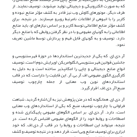
که به صورت الکترونیکی و دیجیتالی تولید می‎شوند، توصیف نمایند. از
طرف دیگر، موتورهای کاوش وب نیز قادر به کشف مؤثر منابع نبوده و
کاربر را با انبوهی از اطلاعات نامرتبط روبرو می‎سازند. در نتیجه، برای
کشف مؤثر منابع اطلاعاتی توسط کاربر و بر اساس نیازهای او، باید منابع
اطلاعاتی را به گونه‎ای مفهومی و با در نظر گرفتن روابطی که با منابع دیگر
دارد، توصیف و به گونه‎ای قابل فهم و پردازش توسط ماشین تعریف
نمود.
آر.دی.اِی. که یکی از جدیدترین استانداردها در حوزة فهرست‎نویسی و
جانشین قوانین فهرست‎نویسی انگلوامریکن (ویرایش دوم) است، توصیف
انواع منابع دیجیتالی و چاپی را امکان‎پذیر ساخته است و به دلیل به
کارگیری الگوی مفهومی اف.آر.بی.آر. این قابلیت را داراست که در قالب
استانداردهای نوین وب معنایی از جمله چارچوب توصیف
منبع(آر.دی.اِف.) قرار گیرد.
آر.دی.اِی. همان‎گونه که در متن پژوهش نیز به آن اشاره گردید، شباهت
فراوانی با چارچوب توصیف منبع که یکی از استانداردهای وب معنایی
است، دارد. آر.دی.اِی. بر اساس الگوهای مفهومی پایه‎گذاری شده و
اصطلاحات و روابط خود را از الگوهای مفهومی اقتباس کرده است. در
نتیجه، می‎تواند این اصطلاحات و روابط را در قالب آر.دی.اِف. که خود
ابزاری برای توصیف منابع وبی است، قرار دهد و در نتیجه توصیف و کشف