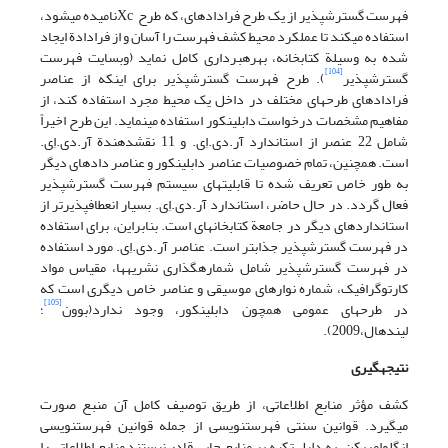
فهرست گسترش‎پذیر از یک طرح فراداده‎ای، که طرح Xcنامیده می‎شود،
استفاده می‎کند تا عملکرد محیط کشف فهرست را آسان و از فرادادة ایجاد
شده به وسیلة کتابخانه، بهره‎برداری کامل نماید (وب‎سایت فهرست
[104]
گسترش‎پذیر
). طرح فهرست گسترش‎پذیر برای اینکه از عناصر
فراداده‎ای طرحهای مختلف در داخل یک محیط مجرد استفاده کند، از
مفاهیم مشخصات درخواست دابلین‎کور استفاده می‎نماید. این طرح اخیراً
شامل 22 عنصر از استاندارد آر.دی.اِی. و 11 نقش‎دهندة آر.دی.اِی.
است. همچنین، تمام خصوصیات عناصر دابلین‎کور و عناصر داده‎ای دیگر
به طور خاص تعریف شده تا قابلیتهای سیستم فهرست گسترش‎پذیر
فعال گردد. در حال حاضر، استاندارد آر.دی.اِی. بسیار انعطاف‎پذیرتر از
استاندارد‎های دیگر در جامعة کتابخانه‎ای است. بنابراین، برای استفاده
در فهرست گسترش‎پذیر جذاب‎تر است. عناصر آر.دی.اِی. مورد استفاده
در فهرست گسترش‎پذیر شامل شماره‎گذاری نشریه‎ها، مقیاس مواد
کارتوگرافیک، شماره نوارهای موسیقی و عناصر خاص دیگری است که
[105]
در طرحهای عمومی همچون دابلین‎کور، وجود ندارد(بوون
؛
لیندهال،2009).
نتیجه
گیری
کشف مؤثر منابع اطلاعاتی، از طریق توصیف کامل آن منبع صورت
می‎گیرد. قوانین سنتی فهرست‎نویسی از جمله قوانین فهرست‎نویسی
انگلوامریکن، به دلیل تکیه بر منابع چاپی قادر نیستند منابع اطلاعاتی را