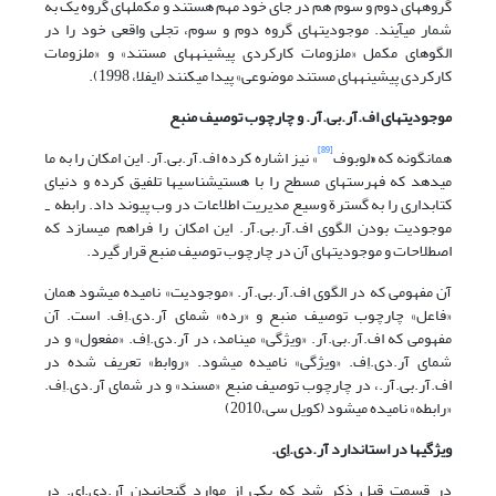
گروه‎های دوم و سوم هم در جای خود مهم هستند و مکملهای گروه یک به
شمار می‎آیند. موجودیتهای گروه دوم و سوم، تجلی واقعی خود را در
الگوهای مکمل «ملزومات کارکردی پیشینه‎های مستند» و «ملزومات
کارکردی پیشینه‎های مستند موضوعی» پیدا می‎کنند (ایفلا، 1998).
موجودیتهای اف.آر.بی.آر. و چارچوب توصیف منبع
[89]
همان‎گونه که
«
لوبوف
» نیز اشاره کرده اف.آر.بی.آر. این امکان را به ما
می‎دهد که فهرستهای مسطح را با هستی‎شناسی‎ها تلفیق کرده و دنیای
کتابداری را به گسترة وسیع مدیریت اطلاعات در وب پیوند داد. رابطه
-
موجودیت بودن الگوی اف.آر.بی.آر. این امکان را فراهم می‎سازد که
اصطلاحات و موجودیتهای آن در چارچوب توصیف منبع قرار گیرد.
آن مفهومی که در الگوی اف.آر.بی.آر. «موجودیت» نامیده می‎شود همان
«فاعل» چارچوب توصیف منبع و «رده» شمای آر.دی.اِف. است. آن
مفهومی که اف.آر.بی.آر. «ویژگی» می‎نامد، در آر.دی.اِف. «مفعول» و در
شمای آر.دی.اِف. «ویژگی» نامیده می‎شود. «روابط» تعریف شده در
اف.آر.بی.آر.، در چارچوب توصیف منبع «مسند» و در شمای آر.دی.اِف.
«رابطه» نامیده می‎شود (کویل سی،2010)
ویژگیها در استاندارد آر.دی.اِی.
در قسمت قبل ذکر شد که یکی از موارد گنجانیدن آر.دی.اِی. در