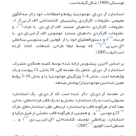
لوبتسکی (1969) شکل گرفته است.
استاندارد آر.دی.اِی. موجودیت‎ها، روابط و اصطلاحات خود را از سه الگوی
مفهومی «ملزومات کارکردی پیشینه‎های کتابشناختی (اف.آر.بی.آر.)»،
[10]
«ملزومات کارکردی داده‎های مستند (اِف.آر.اِی.دی. یا فراد)
» و
«ملزومات کارکردی داده‎های مستند موضوعی (اِف.آر.اِس.اِی.دی. یا
[11]
فرساد
)» و دستورالعمل‎های خود را از قوانین فهرست‎نویسی بین‎المللی
[13]
[12]
(آی.سی.پی
)
که توسط ایفلا طراحی شده‎اند، اتخاذ کرده
است(تیلت،2005).
‎بر اساس آخرین پیش‎نویس ارائه شده توسط کمیته همکاری مشترک،
استاندارد آر.دی.اِی. شامل یک مقدمه کلی، 10 بخش، 13 پیوست و یک
واژه‎نامه است. بخش 4-1 ویژگیهای موجودیتها را و بخش 10-5 روابط
تعیین شده بین موجودیتها را پوشش می‎دهد.
در مقدمه آر.دی.اِی. ذکر شده است که آر.دی.اِی. یک استاندارد
محتوایی است نه یک استاندارد نمایش و نه یک قالب فراداده‎ای؛ به این
معنا که از هرگونه قالب و استاندارد ارتباطی نظیر استانداردهای مارک
[15]
[14]
21 و مودس
و.. و همچنین از هرگونه قالب نمایشی از قبیل اپک‎ها و
[16]
استاندارد بین‎المللی توصیف کتابشناختی (آی.اِس.بی.دی.
) و ...
[17]
مستقل است (اولیور
،2007).