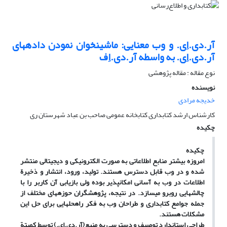
آر.دی.اِی. و وب معنایی: ماشین‎خوان نمودن داده‎های
آر.دی.اِی. به واسطه آر.دی.اِف
نوع مقاله : مقاله پژوهشی
نویسنده
خدیجه مرادی
کارشناس ارشد کتابداری کتابخانه عمومی صاحب بن عباد شهرستان ری
چکیده
چکیده
امروزه بیشتر منابع اطلاعاتی به صورت الکترونیکی و دیجیتالی منتشر
شده و در وب قابل دسترس هستند. تولید، ورود، انتشار و ذخیرة
اطلاعات در وب به آسانی امکان
پذیر بوده ولی بازیابی آن
کاربر را با
چالشهایی روبرو می
سازد. در نتیجه، پژوهشگران حوزه
های مختلف از
جمله جوامع کتابداری و طراحان وب به فکر راه
حلهایی برای حل این
مشکلات هستند.
طراحی استاندارد توصیف و دسترسی به منبع(آر.دی.اِی.) توسط کمیتة