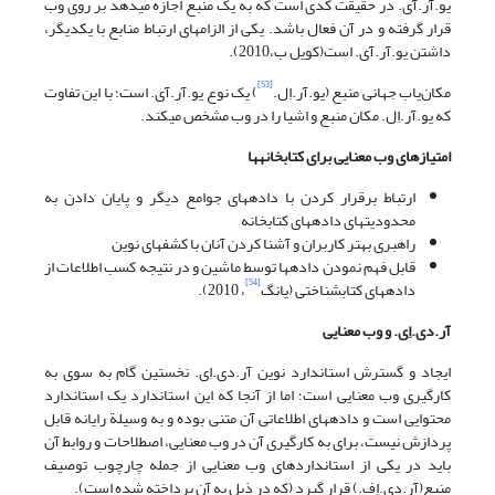
یو.آر.آی. در حقیقت کدی است که به یک منبع اجازه می‎دهد بر روی وب
قرار گرفته و در آن فعال باشد. یکی از الزامهای ارتباط منابع با یکدیگر،
داشتن یو.آر.آی. است(کویل ب،2010).
[53]
مکان‌یاب جهانی منبع (یو.آر.اِل.
) یک نوع یو.آر.آی. است؛ با این تفاوت
که یو.آر.اِل. مکان منبع و اشیا را در وب مشخص می‎کند.
امتیازهای وب معنایی برای کتابخانه
ها
ارتباط برقرار کردن با داده‎های جوامع دیگر و پایان دادن به
محدودیتهای داده‎های کتابخانه‎
راهبری بهتر کاربران و آشنا کردن آنان با کشفهای نوین
قابل فهم نمودن داده‎ها توسط ماشین و در نتیجه کسب اطلاعات از
[54]
داده‎های کتابشناختی (یانگ
، 2010).
آر.دی.اِی. و وب معنایی
ایجاد و گسترش استاندارد نوین آر.دی.اِی. نخستین گام به سوی به
کارگیری وب معنایی است؛ اما از آنجا که این استاندارد یک استاندارد
محتوایی است و داده‎های اطلاعاتی آن متنی بوده و به وسیلة رایانه قابل
پردازش نیست، برای به کارگیری آن در وب معنایی، اصطلاحات و روابط آن
باید در یکی از استانداردهای وب معنایی از جمله چارچوب توصیف
منبع(آر.دی.اِف.) قرار گیرد (که در ذیل به آن پرداخته شده است).