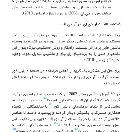
فراهم آوردن دستورالعملهایی برای ثبت فراداده‎ای که از هرگونه
ساختار ذخیره‎سازی و نمایش مستقل باشد (مقدمه متن
پیش‎نویس آر.دی.اِی.، 2008) برآورده سازد (هیلمن،2010).
ثبت اصطلاحات آر.دی.اِی. در آر.دی.اِف
چنان که اشاره شد، عناصر اطلاعاتی موجود در متن آر.دی.اِی. متنی
هستند و مانند مدارک متنی دیگر ساکن بوده و در نتیجه به وسیلة
ماشین قابل پردازش نیستند. راهکار و روش مستقیمی نیزکه بتوان این
داده‎های متنی را به برنامه‎های رایانه‎ای و ماشینی تبدیل نمود، وجود
ندارد(کویل سی، 2010).
برای حلّ این مشکل، یک گروه از فعالان فراداده در جامعة دابلین کور
تصمیم گرفتند آر.دی.اِی را از یک فراداده مفهومی به فراداده فعال
تبدیل کنند.
در 30 آوریل و 1 می سال 2007 در کتابخانه بریتانیا جلسه‎ای برگزار
[60]
گردید که بنیانگذار آن انجمن کتابداری آمریکا
بود. در این جلسه،
[61]
نمایندگانی از بنیاد ابرداده‎ای دابلین کور
با نمایندگانی از کمیتة
همکاری مشترک با یکدیگر دیدار کردند و پیشنهاد دادند تا عناصر
اطلاعاتی آر.دی.اِی. را در یک ساختار آر.دی.اِف. محور، بیان نمایند. این
[62]
عمل توسط انجمنهای مدیریت فراداده
با سرمایه‎گذاری کتابخانه
[64]
[63]
بریتانیا و نرم‎افزار سیدرین
انجام گرفت و نتیجة آن ثبت پیوستة