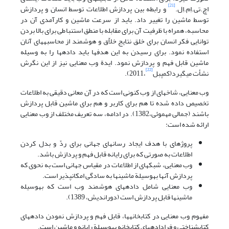
[21]
اچ.تی.اِم.اِل.
و رابطه بین پردازش اطلاعات توسط انسان و پردازش
توسط ماشین را تغییر داد. باید از سرعت ماشین و کارآمدی آن در
محاسبه، همراه با ظرفیت آن برای مقابله با منطق استنباطی برای بالا بردن
توانایی فکر انسان برای خلق نتایج خلاّق و هوشمند از محاسبه‎های آنان
استفاده نمود. برای رسیدن به این هدفها باید داده‎ها را به وسیله
ماشین قابل فهم و پردازش نمود. ایدة وب معنایی نیز از این نگرش
[22]
نشأت می‎گیرد(کمپبل
،2011).
وب معنایی، شاخه‎ای از وب کنونی است که در آن معانی دقیقی به اطلاعات
تخصیص داده شده تا هم برای کاربر و هم برای ماشین قابل پردازش
باشند (جمالی مهموئی،1382). در ادامه، سه تعریف مختلف از وب معنایی
ارائه شده است:
پروژه‎ای با هدف ایجاد رسانه‎ای جهانی برای ردّ و بدل کردن
اطلاعات به صورتی که برای رایانه قابل فهم و پردازش باشد.
وب معنایی، شبکه‎ای از اطلاعات در مقیاس جهانی است به نحوی که
پردازش آنها به‎وسیلة ماشینها به سادگی امکان‎‎پذیر است.
وب معنایی شامل داده‎های هوشمند وب است که به‎‎وسیله
ماشینها قابل پردازش است (دوراندیش، 1389).
مفهوم وب معنایی در کتابخانه‎ها‎، قابل فهم و پردازش نمودن داده‎های
کتابشناختی و فراداده‎های کتابخانه به‎وسیلة رایانه و ماشین است.