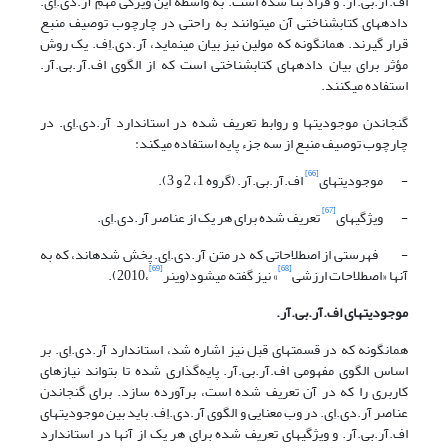
اف.آر.بی.آر. و فراد بنا شده است. به واسطة این ویژگی مهمِ آر.دی.اِی.
داده‎های کتابشناختی آن می‎توانند به راحتی در چارچوب توصیف منبع
قرار گیرند. همان‎گونه که مولین نیز بیان می‎نماید، آر.دی.اِف. یک روش
مؤثر برای بیان داده‎های کتابشناختی است که از الگوی اف.آر.بی.آر.
استفاده می‎کنند.
گنجاندن موجودیتها و روابط تعریف شده در استاندارد آر.دی.اِی. در
چارچوب توصیف منبع از سه جزء پایه استفاده می‎کند:
[66]
- موجودیتهای
اف.آر.بی.آر. (گروه 1، 2 و 3).
[67]
- ویژگیهای
تعریف شده برای هر یک از عناصر آر.دی.اِی.
- فهرستی از اصطلاحاتی که در متن آر.دی.اِی. پخش شده‎اند، که به
[69]
[68]
آنها «اصطلاحات ارزشی
» نیز گفته می‎شود(وینر
،2010).
موجودیتهای اف.آر.بی.آر.
همان‎گونه که در قسمتهای قبل نیز اشاره شد، استاندارد آر.دی.اِی. بر
اساس الگوی مفهومی اف.آر.بی.آر. پایه‌گذاری شده تا بتواند نیازهای
کاربری را که در آن تعریف شده است، برآورده سازد. برای گنجاندن
عناصر آر.دی.اِی. در وب معنایی و الگوی آر.دی.اِف. باید بین موجودیتهای
اف.آر.بی.آر. و ویژگیهای تعریف شده برای هر یک از آنها در استاندارد