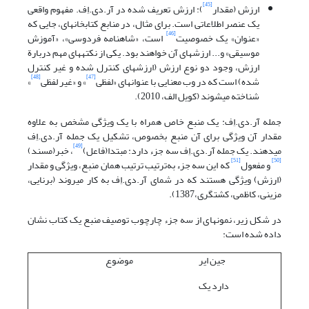
[45]
ارزش (مقدار
): ارزش تعریف شده در آر.دی.اِف. مفهوم واقعی
یک عنصر اطلاعاتی است. برای مثال، در منابع کتابخانه‎ای، جایی که
[46]
«عنوان» یک خصوصیت
است، «شاهنامه فردوسی»، «آموزش
موسیقی» و... ارزشهای آن خواهند بود. یکی از نکته‎های مهم دربارة
ارزش، وجود دو نوع ارزش (ارزشهای کنترل شده و غیر کنترل
[48]
[47]
شده) است که در وب معنایی با عنوانهای «لفظی
» و «غیر لفظی
»
شناخته می‎شوند (کویل الف، 2010).
جمله آر.دی.اِف: یک منبع خاص همراه با یک ویژگی مشخص به علاوه
مقدار آن ویژگی برای آن منبع بخصوص، تشکیل یک جمله آر.دی.اِف
[49]
می‎دهند. یک جمله آر.دی.اِف سه جزء دارد: مبتدا(فاعل)
، خبر(مسند)
[51]
[50]
و مفعول
که این سه جزء به‌ترتیب ترتیب همان منبع، ویژگی و مقدار
(ارزش) ویژگی هستند که در شمای آر.دی.اِف به کار می‎روند (برنایی،
مزینی، کاظمی، کشتگری،1387).
در شکل زیر، نمونه‎ای از سه جزء چارچوب توصیف منبع یک کتاب نشان
داده شده است:
جین ایر
موضوع
دارد یک