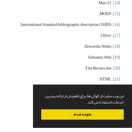
. Marc21.
[14]
. MODS.
[15]
. International Standard bibliographic description (ISBD).
[16]
. Oliver.
[17]
. Howarth& Weihs.
[18]
. Semantic Web.
[19]
. Tim Berners –lee.
[20]
. HTML.
[21]
. Campbell.
[22]
این وب سایت از کوکی ها برای اطمینان از ارائه بهترین
. XML.
[23]
خدمات استفاده می کند.
. RDF schema.
[24]
متوجه شدم
. Web Ontology Language (OWL).
[25]