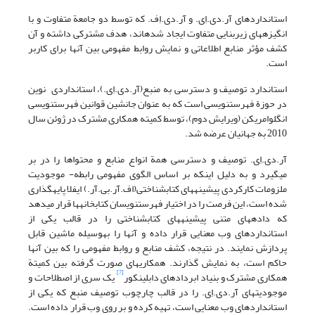
استاندارد‎های آر.دی.اِی. و آر.دی.اِف. که توسط دو جامعة متفاوت و با
انگیزه‎های زیربنایی متفاوت ایجاد شده‎اند، هدف مشترکی داشته و آن
کشف مؤثر منابع اطلاعاتی و نمایش روابط مفهومی بین آنها برای کاربر
است.
استاندارد توصیف و دسترسی به منبع(آر.دی.اِی.)، استانداردی نوین
در حوزة فهرست‎نویسی است که به عنوان جانشین قوانین فهرست‎نویسی
انگلوامریکن (ویرایش دوم)، توسط کمیته همکاری مشترک در ژوئن سال
2010 به جهانیان عرضه شد.
آر.دی.اِی. توصیف و دسترسی همة انواع منابع و محتواها را در بر
می‎گیرد و به دلیل اینکه بر اساس الگوی مفهومی رابطه- موجودیت
ملزومات کارکردی پیشینه‎های کتابشناختی(اف.آر.بی.آر.) ایفلا پایه‎گذاری
شده است، این فرصت را در اختیار فهرست‎نویسان کتابخانه‎ها قرار می‎دهد
که داده‎های متنی پیشینه‎های کتابشناختی را در قالب یکی از
استانداردهای وب معنایی قرار داده و آنها را به‎وسیله ماشین قابل
پردازش نمایند. در نتیجه، کشف منابع و روابط مفهومی را که بین آنها
حاکم است، به نمایش گذارند. همکاریهای صورت گرفته بین کمیتة
[7]
همکاری مشترک و بنیاد ابرداده‎ای دابلین‎کور
یک سری از اصطلاحات و
موجودیتهای آر.دی.اِی. را در قالب چارچوب توصیف منبع که یکی از
استانداردهای وب معنایی است، تهیه کرده و بر روی وب قرار داده است.