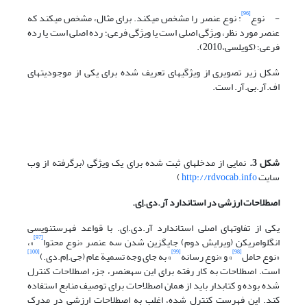
[96]
- نوع
: نوع عنصر را مشخص می‎کند. برای مثال، مشخص می‎کند که
عنصر مورد نظر، ویژگی اصلی است یا ویژگی فرعی؛ رده اصلی است یا رده
فرعی؛ (کویل‎سی،2010).
شکل زیر تصویری از ویژگیهای تعریف شده برای یکی از موجودیتهای
اف.آر.بی.آر. است.
شکل 3.
نمایی از مدخلهای ثبت شده برای یک ویژگی (برگرفته از وب
سایت
http://rdvocab.info
)
اصطلاحات ارزشی در استاندارد آر.دی.اِی.
یکی از تفاوتهای اصلی استاندارد آر.دی.اِی. با قواعد فهرست‎نویسی
[97]
انگلوامریکن (ویرایش دوم) جایگزین شدن سه عنصر «نوع محتوا
»،
[100]
[99]
[98]
«نوع حامل
» و «نوع رسانه
» به جای وجه تسمیة عام (جی.اِم.دی.)
است. اصطلاحات به کار رفته برای این سهعنصر، جزء اصطلاحات کنترل
شده بوده و کتابدار باید از همان اصطلاحات برای توصیف منابع استفاده
کند. این فهرست کنترل شده، اغلب به اصطلاحات ارزشی در مدرک