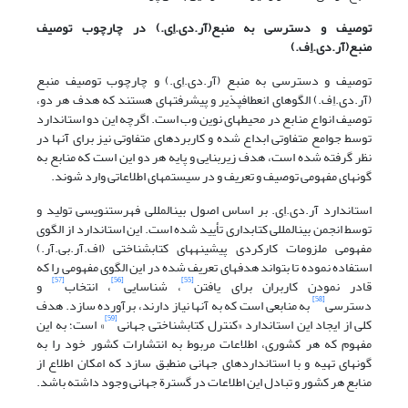
توصیف و دسترسی به منبع(آر.دی.اِی.) در چارچوب توصیف
منبع(آر.دی.اِف.)
توصیف و دسترسی به منبع (آر.دی.اِی.) و چارچوب توصیف منبع
(آر.دی.اِف.) الگوهای انعطاف‎پذیر و پیشرفته‎ای هستند که هدف هر دو،
توصیف انواع منابع در محیطهای نوین وب است. اگرچه این دو استاندارد
توسط جوامع متفاوتی ابداع شده و کاربردهای متفاوتی نیز برای آنها در
نظر گرفته شده است، هدف زیربنایی و پایه هر دو این است که منابع به
گونه‎ای مفهومی توصیف و تعریف و در سیستمهای اطلاعاتی وارد شوند.
استاندارد آر.دی.اِی. بر اساس اصول بین‎المللی فهرست‎نویسی تولید و
توسط انجمن بین‎المللی کتابداری تأیید شده است. این استاندارد از الگوی
مفهومی ملزومات کارکردی پیشینه‎های کتابشناختی (اف.آر.بی.آر.)
استفاده نموده تا بتواند هدفهای تعریف شده در این الگوی مفهومی را که
[57]
[56]
[55]
قادر نمودن کاربران برای یافتن
، شناسایی
، انتخاب
و
[58]
دسترسی
به منابعی است که به آنها نیاز دارند، برآورده سازد. هدف
[59]
کلی از ایجاد این استاندارد «کنترل کتابشناختی جهانی
» است؛ به این
مفهوم که هر کشوری، اطلاعات مربوط به انتشارات کشور خود را به
گونه‎ای تهیه و با استانداردهای جهانی منطبق سازد که امکان اطلاع از
منابع هر کشور و تبادل این اطلاعات در گسترة جهانی وجود داشته باشد.