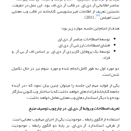
عناصر اطلاعاتی آر.دی.اِی. در قالب آر.دی.اِف. بود. این عمل در حقیقت،
نخستین تعریف از اطلاعات فهرست‎نویسی کتابخانه در قالب وب معنایی
[65]
است (هیلمن
، 2011).
هدف از انجام این جلسه، موارد زیر بود:
توسعة اصطلاحات عناصر آر.دی.اِی.
افشای اصطلاحات ارزشی آر.دی.اِی.
توسعة یک پروفایل کاربردی آر.دی.اِی. بر اساس اف.آر.بی.آر. و
فراد.
دو مورد اول به طور کامل انجام شده و مورد سوم نیز در حال تکمیل
شدن است.
یکی از فواید مهم این جلسه را می‎توان چنین بیان نمود که «در آینده
جامعه کتابخانة فراداده‎ای خواهد داشت که با ساختار وب کنونی سازگار
بوده و با دیگر استانداردهای وب معنایی تعامل خواهد داشت.»
تعریف اصطلاحات و روابط آر.دی.اِی. در چارچوب توصیف منبع
استفاده از الگوی رابطه
موجودیت، یکی از اجزای مهمّ وب معنایی است.
-
از طرفی، استاندارد آر.دی.اِی. بر پایة دو الگوی رابطه
موجودیت
-