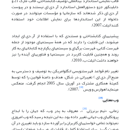
قالب نمایشی استاندارد بین‎المللی توصیف کتابشناختی، قالب مارک 21 و
دابلین‎کور جزو دستورالعمل استاندارد آر.دی.اِی نیستند و در پیوست
آر.دی.اِی.ذکر شده‎اند که سازمانها و مؤسسات می‎توانند در صورت
دلخواه از این استانداردها برای نمایش اطلاعات خود استفاده
کنند(تیلت،2007).
پیشینه‎های کتابشناختی و مستندی که با استفاده از آر.دی.اِی ایجاد
می‎شوند، این قابلیت را دارند که در همة سیستمهای موجود از جمله
فهرست کتابی، فهرست برگه‎ای و سیستمهای یکپارچه کتابخانه‎ای به کار
روند و همچنین قابلیت کاربرد در سیستمها و فناوریهای آینده را نیز
خواهند داشت (تیلت ب، 2010).
تغییر نام قواعد فهرست‎نویسی انگلوامریکن به توصیف و دسترسی به
منبع(آر.دی.اِی.) تغییراتی در شکل، هدف و دامنة قوانین را که توسط
کمیتة همکاری مشترک در آوریل سال 2005 انجام گرفت، منعکس
[18]
می‎نماید(هوارس و ویس
،2007).
[19]
وب معنایی
[20]
زمانی، «تیم برنرزلی
»، معروف به پدر وب، که جهان را با ابداع
پروتکلهای وب جهانی تغییر داده بود، به این نتیجه رسید که وب امروزی
نمی‎تواند تمامی خواسته‎های کاربران را برآورده سازد و باید تغییری در آن
صورت گیرد. برای استفادة کامل از قابلیتهای وب باید صفحات ایستای