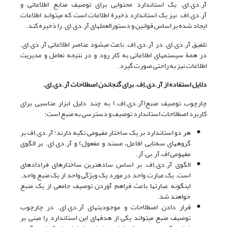
آر.دی.اِی. یک استاندارد محتوایی برای توصیف منابع اطلاعاتی و
آر.دی.اِف. نیز یک استاندارد ذخیرة اطلاعات است که می‎تواند اطلاعات
ایجاد شده بر اساس قوانین و دستورالعملهای آر.دی.اِی. را ذخیره کند.
تلفیق آر.دی.اِی. در آر.دی.اِف. باعث می‎شود عناصر اطلاعاتی آر.دی.اِی.
در همة سیستمهای اطلاعاتی به کار رود و در نتیجه تعامل و مدیریت
اطلاعات نیز به راحتی صورت گیرد.
دلایل استفاده از آر.دی.اِف. برای گنجاندن اصطلاحات آر.دی.اِی.
چارچوب توصیف منبع(آر.دی.اِف.) به چند دلیل ابزار مناسبی برای
کاربرد اصطلاحات استاندارد توصیف و دسترسی به منبع است:
هر دو استاندارد بر یک ساختار مفهومی تکیه دارند: آر.دی.اِف بر
گروه‎های سه‌تایی (فاعل، مسند و مفعول) و آر.دی.اِی. بر الگوی
مفهومی اف.آر.بی.آر.
الگوی آر.دی.اِف. بر اساس ساده‎ترین ساختارهای فراداده‎ای
است. یک عبارت واحد در مورد یک ویژگی واحد از یک منبع واحد.
این‎گونه عبارتها باعث فراهم آوردن توصیف جامعی از یک منبع
خواهند شد.
قرار دادن اصطلاحات و موجودیتهای آر.دی.اِی. در چارچوب
توصیف منبع می‎تواند یکی از هدفهای این استاندارد را مبنی بر