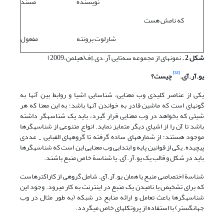
نویسنده
مسند
که نامش هست
شارلوت برونته
مفعول
شکل 2 .
نمونه‎ای از مجموعه سه‌تایی آر.دی.اِف(هیلمن،2009)
[52]
یو.آر.آی.
چیست؟
یکی از عناصر کلیدی وب معنایی، شناسایی اشیا و روابط بین آنها به
گونه‎ای است که ماشین قادر به خواندن آنها باشد؛ به این معنا که هر
شیئی که بخواهد در وب معنایی قرار گیرد، باید یک شناسه‎گر داشته
باشد تا آن را از اشیای دیگر متمایز نماید. انواع متنوعی از شناسه‎گرها
موجود هستند؛ از شماره‎های ساده گرفته تا گروه‎های الفبایی
عددی
-
پیچیده. یکی از قوانین پایه و ابتدایی وب معنایی این است که شناسه‎گرها
باید در شکل و قالب یک یو.آر.آی. یا شناسة خاص منبع باشند.
شناسة اختصاصی منبع یا همان یو.آر.آی. شامل گروهی از کاراکترهاست
که برای تشخیص یا نامیدن یک منبع در اینترنت به کار می‎رود. وجود این
شناسه‎گرها باعث تعامل و ارائه منابع در شبکه (به طور مثال در وب
جهان‎گستر) با استفاده از پروتکلهای خاص می‎گردد.