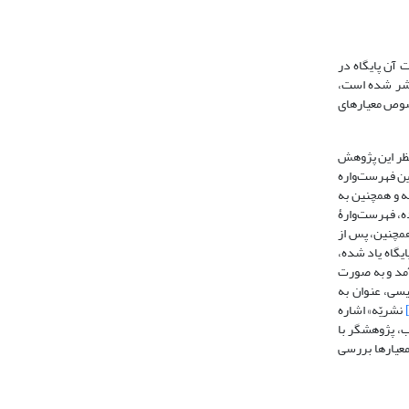
ت آن پایگاه در
نتشر شده است،
خصوص معیارهای
نظر این پژوهش
این فهرست‌واره
سه و همچنین به
ه، فهرست‌وارۀ
ود. همچنین، پس از
ایگاه یاد شده،
آمد و به صورت
یسی، عنوان به
نشریّه» اشاره
یب، پژوهشگر با
 معیارها بررسی