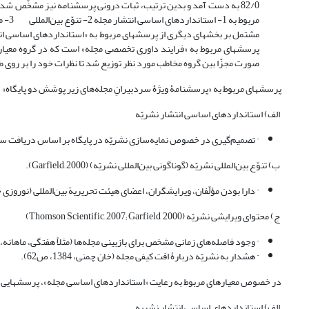
82/0 به دست آمد و بدین ترتیب، ثبات درونی پرسشنامه نیز مشخّص 
مربو
مشتمل بر بخشهای دیگری از پرسشهای مربوط به «استانداردهای اساسی انتش
پرسشهای مربوط به «فرایند داوری تخصصی مجله» است که در گروه معیاره
صورت مجزّا بین گروه مخاطب مورد نظر توزیع شد تا نظرات خود را بر روی طیف
پرسشهای مربوط به «پرسشنامۀ ویژۀ سردبیرانِ مجله‌های زیر پوشش دو پایگاه» 
الف) استانداردهای اساسی انتشار نشریّه
· تصمیم‌گیری در خصوص نمایه‌سازی نشریّه در پایگاه بر اساس دریافت سه شمارة پی‌درپی.(نوروز
ب) تنوّع بین‌المللی نشریّه (گوناگونی بین‌المللی نشریّه) (Garfield, 2000).
· دارا بودن مؤلّفان، ویرایشگران، اعضای هیئت تحریریة بین‌المللی (نوروزی چاکلی؛ حس
ج) محتوای ویرایشی نشریّه (Thomson Scientific, 2007; Garfield, 2000)
· وجود فاصله‌های زمانی مشخص برای بازبینی مجله‌ها (مثلاً هفتگی، ماهانه، سه شمار
· هشدار به نشریّه دربارۀ افت کیفی مجله (خان چمنی، 1384، ص62).
در خصوص معیارهای مربوط به رعایت «استانداردهای اساسی مجله»، پرسشهایی با ه
الف) استانداردهای اساسی انتشار نشریه