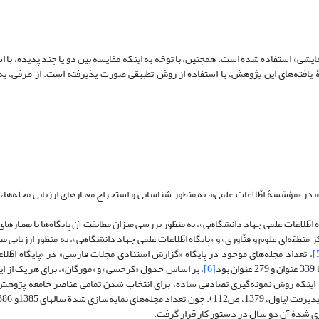
مایشی» استفاده شده است. همچنین، با توجّه به اینکه مقایسة بین دو یا چند پدیده، با 
لی؛ دیّانی، 1387)، تجزیه و تحلیل و مقایسۀ یافته‌های این پژوهش، با استفاده از روش تطبیقی صورت پذیرفته است. از ط
 در «مؤسّسۀ اطّلاعات علمی»، به منظور شناسایی و استخراج معیارهای ارزیابی مجله‌ها،
ه اطّلاعات علمی جهاد دانشگاهی»، به منظور بررسی میزان مطابقت آن پایگاه‌ها با معیارها
نطقه‌ای علوم و فنّاوری» و «پایگاه اطّلاعات علمی جهاد دانشگاهی»، به منظور ارزیابی م
، تعداد مجله‌های موجود در پایگاه «گزارش استنادی مجلات فارسی» در «پایگاه اطّلا
د
[6]
، بر اساس جدول «کرجسی» و «مورگان»، برای هر یک از این
عنوان نمونه تعیین شد (پاول، 1379، 114). با توجّه به اینکه روش نمونه‌گیری تصادفی ساده، برای انتخاب شدن تمامی عناصر جام
ازی شدۀ آن دو سال در دستور کار قرار گرفت.