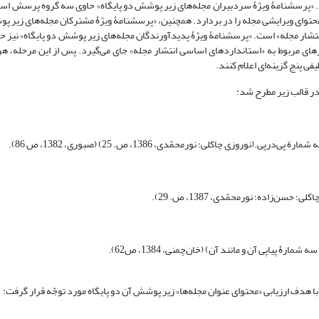
شد. «پرسشنامۀ ویژۀ سردبیران مجله‌های زیر پوشش دو پایگاه» حاوی سه گروه پرسش اس
ط به 1- استانداردهای اساسی انتشار مجله 2- تنوّع بین‌المللی 3- محتوای ویرایشی مجله را در بردارد. همچنین، «پرسشنامۀ ویژۀ مشترکان مجله‌
ار مجله» است. «پرسشنامۀ ویژۀ پدیدآورندگان مجله‌های زیر پوشش دو پایگاه» نیز حا
ای مربوط به «استانداردهای اساسی انتشار مجله» جای می‌گیرد. پس از این مرحله، ه
ی پنج گزینه‌ای اعلام کنند.
در قالب زیر مطرح شد:
ی چاکلی؛ نورمحمّدی، 1386، ص. 25) (صبوری، 1382، ص 86).
ن‌زاده؛ نورمحمّدی، 1387، ص. 29).
ۀ پیاپی آن و مانند آن) (خان‌چمنی، 1384، ص62).
دف ارزیابی «محتوای عنوان مجله‌ها» زیر پوشش آن دو پایگاه مورد توجّه قرار گرفت: