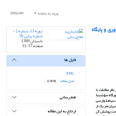
ورود به سامانه
ENGLISH
ری و پایگاه
دوره 13، شماره 2 -
شماره پیاپی 50
تابستان 1389
صفحه
31-57
فایل ها
XML
اصل مقاله
4.78 M
نظر مطابقت با
 وبگاه «مؤسّسة
هم رسانی
ک سیاهة وارسی
 مدیران هر یک از
ارجاع به این مقاله
ی تحت پوشش
آ
ن