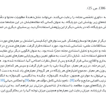
ه «داوری تخصّصی مجله» را رعایت می‌کنند، می‌تواند نشان‌دهندۀ مطلوبیّت محتوا و دقّ
له‌های زیر پوشش این دو پایگاه، به عنوان کسانی که مقاله‌هایشان در این مجله‌ها م
شش دو پایگاه» که در بخشی دیگر از این پژوهش استفاده گردید، پرسشهای دیگری در 
ی دیگر از معیارها توسط پژوهشگر، فهرست‌واره‌ای (چک‌لیستی) مشتمل بر معیارهای مورد
ؤسّسة اطّلاعات علمی» شناسایی شده بود، مورد استفاده قرار گرفت. معیارهای مندرج در 
له» و «تجزیه و تحلیل استنادی مجله» مجزّا شده بود، به عنوان الگویی دیگر برای مقای
 محقق استفاده شد. شایان ذکر است، به منظور تعیین روایی و پایایی معیارهای تعیین شد
د و دکترای علوم کتابداری و اطّلاع‌رسانی قرار گرفته و پس از اِعمال نظرات اصلاحی آنها، استفاده شده ب
این مرحله، در زیر هر معیار، دو گزینۀ «بلی» یا «خیر» قرار گرفت و سپس هر کدام از دو پ
 وزن هر معیار، مجموع امتیازهای هر پایگاه در هر گروه از معیارهای یاد شده به دست 
ی‌توان به مواردی همچون «چکیده، کلیدواژه، چکیده به انگلیسی، کلیدواژه به انگل
ترتیب الفبایی منابع و مآخذ
[8]
، نام و نشانی کامل مؤلّف هر مقاله
[9]
و انعکاس جهانیِ
[10]
ز پایگاه‌های مورد مطالعه، با استفاده از شاخصهای جزئی‌تر نیز فراهم آمد. به این ترت
ک ارزیابانه، میزان رعایت این معیارها و همچنین میزان توجّه آنها را در به‌کارگیری این