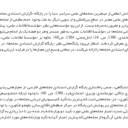
ش اعظمی از مهم‌ترین مجله‌های علمی سراسر دنیا را در پایگاه «گزارش استنادی مجله‌
‌های علمی معتبر در سطح بین‌المللی و از سویی دیگر به علت وجود حجم عظیمی از مجله‌ه
ن‌پذیر و مقرون به صرفه نیست. از این رو، مؤسسه‌هایی نظیر «مؤسّسة اطّلاعات علمی» پیش
زیابی مجله‌ها در «مؤسّسة اطّلاعات علمی» به طور مستمر و هر دو هفته یک بار انجام می‌شود
سطحی وسیع مورد توجّه محافل بین‌المللی قرار می‌گیرد (نوروزی چاکلی؛ نورمحّمدی، 1386، ص. 24) (خان‌چمنی، 1384، ص60)
 معرفی کرده‌اند. انتظار می‌رود پایگاه‌هایی نظیر «پایگاه گزارش استنادی مجله‌ها» در 
ی استنادی مجله‌ها را ارائه می‌کنند، در سطحی وسیع این معیارها را در فرایند ارزیابی و و
دانشگاهی»، ضمن راه‌اندازی پایگاه گزارش استنادی مجله‌های فارسی، از معیارهایی پذیر
معیارهای «مؤسّسة اطّلاعات علمی» برای ارزیابی مجله‌ها استفاده می‌کنند (نوروزی چاکلی؛ نورمحّمدی؛ وزیری؛ اعتمادی‌
اوری»، جزء مجله‌هایی است که پیش‌تر به تأئید کمیسیونهای ارزیابی مجله‌ها در «وزارت ع
ه‌های زیر پوشش این پایگاه در «مرکز منطقه‌ای اطّلاع‌رسانی علوم و فنّاوری»، با توج
ی تمدید اعتبار مجله‌های علمیِ مورد تأیید دو وزارتخانۀ یاد شده نیز تا حدّ زیادی به گز
ار علمی آن گروه از مجله‌هایی که پیش‌تر اعتبار آنها به تأئید وزارتخانه‌های مورد اشاره