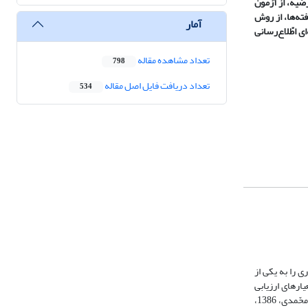
رضیه، از آزمون
ته‌ها، از روش
آمار
ی اطّلاع‌رسانی
تعداد مشاهده مقاله
798
تعداد دریافت فایل اصل مقاله
534
 را به یکی از
ار‌های ارزیابی
» رواج یافته است (نوروزی چاکلی؛ نورمحّمدی، 1386،