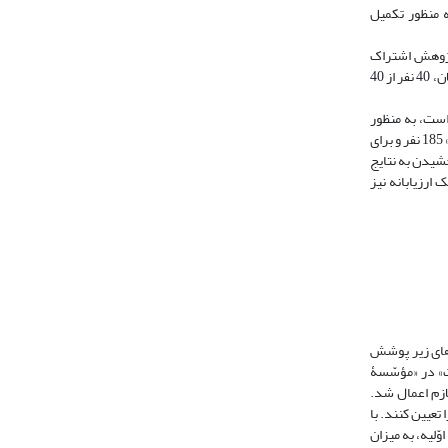
ه منظور تکمیل
 پژوهش اشتراک
داشته‌اند، به منظور تکمیل "پرسشنامۀ ویژۀ مشترکانِ مجلات تحت پوششِ «پایگاه گزارش استنادی مجلات» در دو مرکز یاد شده" انتخاب شدند. تعداد این مسئولان، 40 نفر از 40
است، به منظور
پاسخگویی به پرسشهای مربوط به فرایند "داوری تخصصی" انتشار مقاله‌ها انتخاب شدند. تعداد این پدیدآورندگان برای «مرکز منطقه‌ای اطّلاع‌رسانی علوم و فنّاوری» 185 نفر و برای
ام بخشیدن به نتایج
ارزیابانه نیز
‌های زیر پوشش
ت» در «مؤسّسۀ
اصلاحات لازم اعمال شد.
تعیین کنند. با
های اوّلیه، به میزان