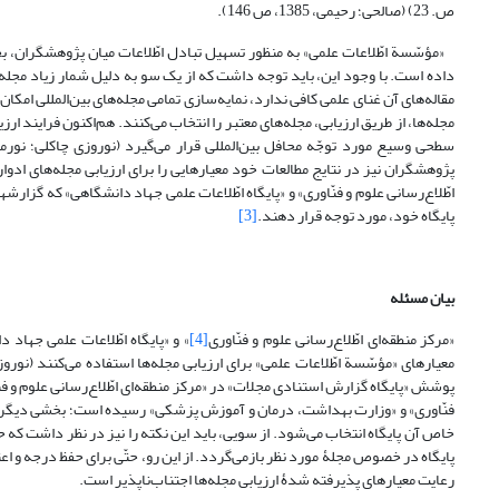
ص. 23) (صالحی؛ رحیمی، 1385، ص 146).
«مؤسّسة اطّلاعات علمی» به منظور تسهیل تبادل اطّلاعات میان پژوهشگران، بخ
داده ‌است. با وجود این، باید توجه داشت که از یک سو به دلیل شمار زیاد مجله
مقاله‌های آن غنای علمی کافی ندارد، نمایه‌سازی تمامی مجله‌های بین‌المللی امکا
مجله‌ها، از طریق ارزیابی، مجله‌های معتبر را انتخاب می‌کنند. هم‌اکنون فرایند ار
پژوهشگران نیز در نتایج مطالعات خود معیارهایی را برای ارزیابی مجله‌های ادواری
اطّلاع‌رسانی علوم و فنّاوری» و «پایگاه اطّلاعات علمی جهاد دانشگاهی» که گزارشها
پایگاه خود، مورد توجه قرار دهند.
[3]
بیان مسئله
«مرکز منطقه‌ای اطّلاع‌رسانی علوم و فنّاوری
[4]
» و «پایگاه اطّلاعات علمی جهاد 
پوشش «پایگاه گزارش استنادی مجلات» در «مرکز منطقه‌ای اطّلاع‌رسانی علوم و فنّ
فنّاوری» و «وزارت بهداشت، درمان و آموزش پزشکی» رسیده است؛ بخشی دیگر از مجل
خاص آن پایگاه انتخاب می‌شود. از سویی، باید این نکته را نیز در نظر داشت که حتّ
پایگاه در خصوص مجلۀ مورد نظر بازمی‌گردد. از این رو، حتّی برای حفظ درجه و اعتب
رعایت معیارهای پذیرفته شدۀ ارزیابی مجله‌ها اجتناب‌ناپذیر است.