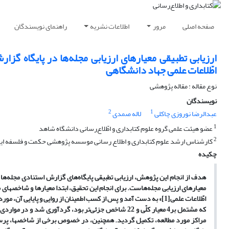
صفحه اصلی
مرور
اطلاعات نشریه
راهنمای نویسندگان
ارزیابی تطبیقی معیارهای ارزیابی مجله‌ها در پایگاه گزار
اطّلاعات علمی جهاد دانشگاهی
نوع مقاله : مقاله پژوهشی
نویسندگان
2
1
عبدالرضا نوروزی چاکلی
لاله صمدی
1
عضو هیئت علمی گروه علوم کتابداری و اطّلاع‌رسانی دانشگاه شاهد
2
کارشناس ارشد علوم کتابداری و اطلاع رسانی موسسه پژوهشی حکمت و فلسفه ایر
چکیده
هدف از انجام این پژوهش، ارزیابی تطبیقی پایگاه‌های گزارش استنادی مجله‌ها در
معیارهای ارزیابی مجله‌هاست. برای انجام این تحقیق، ابتدا معیارها و شاخصهای م
اطّلاعات علمی
[1]
» به دست آمد و پس از کسب اطمینان از روایی و پایایی آن، مو
که مشتمل بر4 معیار کلّی و 22 شاخص جزئی‌تر بود، گردآور
مراکز مورد مطالعه، تکمیل گردید. همچنین، در خصوص برخی از شاخصها، پرسش