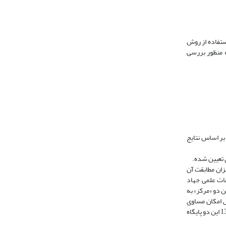
استفاده از روش
رفی، به منظور بررسی
 بر اساس نتایج
ی تعیین شده.
یزان مطابقت آن
عات علمی جهاد
 دو «مرکز» به
عة پژوهش امکان مساوی
فراهم می‌سازد، نمونه‌گیری این پژوهش با استفاده از همین روش صورت پذیرفت (پاول، 1379، ص112). چون تعداد مجله‌های نمایه‌سازی شدة سالهای 1385و 1386 این دو پایگاه