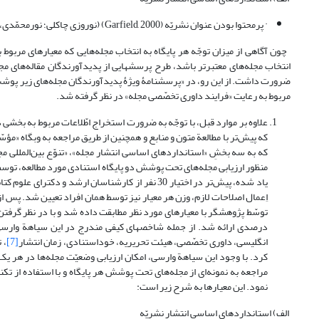
· پرمحتوا بودن عنوان نشریّه (Garfield, 2000) (نوروزی چاکلی؛ نورمحمّدی، 1386، ص. 25).
چون آگاهی از میزان توجّه هر پایگاه به انتخاب مجله‌هایی که معیارهای مربوط ب
انتخاب مجله‌های معتبرتر باشد، طرح پرسشهایی از پدیدآورندگان مقاله‌های مج
ضرورت داشت. از این رو، در «پرسشنامۀ ویژۀ پدیدآورندگان مجله‌های زیر پو
مربوط به رعایت «فرایند داوری تخصّصی مجله» در نظر گرفته شد.
علاوه بر موارد قبل، با توجّه به ضرورت استخراج اطّلاعات مربوط به بخش
که پیش‌تر با مطالعة متون و منابع و همچنین از طریق مراجعه به وبگاه «م
که به سه بخشِ «استانداردهای اساسی انتشار مجله»، «تنوّع بین‌المللی مج
منظور ارزیابی مجله‌های تحت پوشش دو پایگاه استنادی مورد مطالعه، توسط
یاد شده، پیش‌تر در اختیار 30 نفر از کارشناسان ارش
اِعمال اصلاحات لازم، وزن هر معیار نیز توسط همان افراد تعیین شد. پس از 
توسّط پژوهشگر با معیارهای مورد نظر مطابقت داده شد و با در نظر گرفتن
درصدی ارائه شد. از جمله شاخصهای کیفی مندرج در این سیاهة وارسی م
انگلیسی، داوری تخصّصی، هیئت تحریریه، خوداستنادی، زمان انتشار
[7]
، 
کرد. با وجود این سیاهة وارسی، امکان ارزیابی وضعیّت مجله‌ها در هر یک ا
مراجعه به نمونه‌ای از مجله‌های تحت پوشش هر پایگاه و با استفاده از تکنی
نمود. این معیارها به شرح زیر است:
الف) استانداردهای اساسی انتشار نشریّه