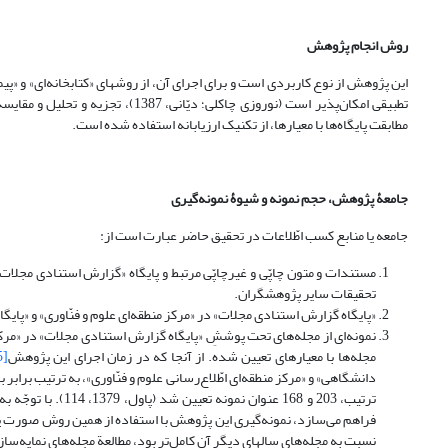
روش انجام پژوهش
این پژوهش از نوع کاربردی است و برای اجرای آن، از روشهای «کتابخانه‌ای» و «پی
تطبیقی امکان‌پذیر است (نوروزی چاک
مطابقت پایگاه‌ها با معیارها، از تکنیک ارزیابانه استفاده شده است.
جامعۀ پژوهش، حجم نمونه و شیوۀ نمونه‌گیری
جامعه یا منابع کسب اطّلاعات در تحقیق حاضر عبارت است از:
مستندات و متون چاپّی و غیرچاپّی مرتبط و پایگاه «گزارش استنادی مجلات»
تحقیقات سایر پژوهشگران.
«پایگاه گزارش استنادی مجلات» در «مرکز منطقه‌ای علوم و فنّاوری» و «پایگا
نمونه‌ای از مجله‌های تحت پوششِ «پایگاه گزارش استنادی مجلات» در «مرکز م
مجله‌ها با معیارهای تعیین شده. از آنجا که در زمان اجرای این پژوهش
[5]
دانشگاهی» و «مرکز منطقه‌ای اطّلاع‌رسانی علوم و فنّاوری»، به ترتیب برابر با 339 عنوان و 279 عنوان بو
ترتیب، 203 و 168 
نسبت به مجله‌های سالهای دیگر آن کامل‌تر بود، مطالعة مجله‌های نمایه‌س