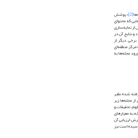
ها
[2]
» پوشش
ایی که محتوای
 از نمایه‌سازی
 و نتایج آن در
. علاوه بر «مؤسسۀ اطلاعات علمی»، برخی دیگر از
«مرکز منطقه‌ای
رود مجله‌ها به
فته شده‌ نظیر
فرد، 1386، ص. 66). با وجود اینکه حجم وسیعی از مجله‌ها زیر
لوم، تحقیقات و
ّه به معیارهای
ارش ارزیابی آن
 رسیده است نیز