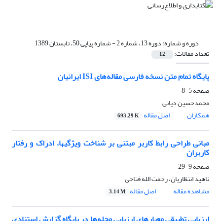
دوره و شماره:
دوره 13، شماره 2 - شماره پیاپی 50، تابستان 1389
تعداد مقالات:
12
پایگاه تمام متن نسخه فارسی مقاله‌‌های ISI ایرانیان
صفحه
5-8
محمدحسین دیانی
همکاران
اصل مقاله
693.29 K
مبانی طراحی رابط کاربر مبتنی بر شناخت ویژگیها، ادراک و رفتار
کاربران
صفحه
9-29
ناهید انتظاریان، رحمت الله فتاحی
مشاهده مقاله
اصل مقاله
3.14 M
ارزیابی تطبیقی معیارهای ارزیابی مجله‌ها در پایگاه گزارش استنادی