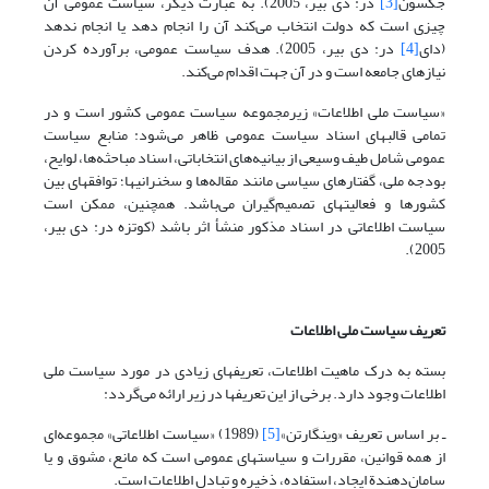
جکسون
[3]
در: دی بیر، 2005). به عبارت دیگر، سیاست عمومی آن
چیزی است که دولت انتخاب می‌کند آن را انجام دهد یا انجام ندهد
(دای
[4]
در: دی بیر، 2005). هدف سیاست عمومی، برآورده کردن
نیازهای جامعه است و در آن جهت اقدام می‌کند.
«سیاست ملی اطلاعات» زیرمجموعه سیاست عمومی کشور است و در
تمامی قالبهای اسناد سیاست عمومی ظاهر می‌شود: منابع سیاست
عمومی شامل طیف وسیعی از بیانیه‌های انتخاباتی، اسناد مباحثه‌ها، لوایح،
بودجه ملی، گفتارهای سیاسی مانند مقاله‌ها و سخنرانیها؛ توافقهای بین
کشورها و فعالیتهای تصمیم‌گیران می‌باشد. همچنین، ممکن است
سیاست اطلاعاتی در اسناد مذکور منشأ اثر باشد (کوتزه در: دی بیر،
2005).
تعریف سیاست ملی اطلاعات
بسته به درک ماهیت اطلاعات، تعریفهای زیادی در مورد سیاست ملی
اطلاعات وجود دارد. برخی از این تعریفها در زیر ارائه می‌گردد:
ـ بر اساس تعریف «وینگارتن»
[5]
(1989) «سیاست اطلاعاتی» مجموعه‌ای
از همه قوانین، مقررات و سیاستهای عمومی است که مانع، مشوق و یا
سامان‌دهندة ایجاد، استفاده، ذخیره و تبادل اطلاعات است.