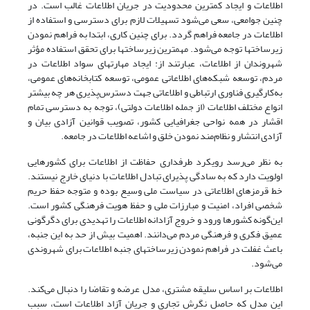
اطلاعات و ایجاد کمترین محدودیت در جریان اطلاعات غالب است. در
چنین جوامعی، سعی می‌شود تسهیلات لازم برای دسترسی و استفاده از
اطلاعات در جامعه فراهم گردد. برای چنین کاری، ابتدا به فراهم نمودن
زیرساختها توجه می‌شود. مهمترین زیرساختها برای تحقق استفاده مؤثر
شهروندان از اطلاعات، عبارتند از: ایجاد مهارتهای سواد اطلاعات در
مردم، توسعه شبکه‌های اطلاعاتی عمومی، توسعه کتابخانه‌های عمومی،
به‌کارگیری فناوری ارتباطی و اطلاعاتی جهت دسترس‌پذیری هر چه بیشتر
انواع مختلف اطلاعات (از جمله اطلاعات دولتی)، توجه به دسترسی تمام
اقشار در همه نواحی جغرافیایی کشور، تصویب قوانین آزادی بیان و
آزادی انتشار و نظام‌مند نمودن خلق و اشاعه اطلاعات در جامعه.
به نظر می‌رسد رویکرد طرفداری حفاظت از اطلاعات برای کشورهایی
اولویت دارد که به سادگی پذیرای تبادل اطلاعات با دنیای خارج نیستند.
خط قرمزهای اطلاعاتی در سیاست ملی وسیع بوده و متوجه حفظ حریم
شخصی افراد، امنیت و مبارزات ملی و حفظ هویت فرهنگی کشور است.
این‌گونه کشورها ورود و خروج آزادانه اطلاعات را تهدیدی برای دگرگونی
عمیق فکری و فرهنگی مردم می‌دانند. اهمیت بیش از حد به این جنبه،
باعث غفلت در فراهم‌ نمودن زیرساختهای جنبه اطلاعات برای شهروندی
می‌شود.
اطلاعات بر اساس سلیقه مشتری، مدل عرضه و تقاضا را دنبال می‌کند.
این مدل که حاصل نگرش تجاری و جریان آزاد اطلاعات است، سبب