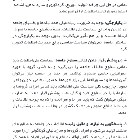
تمامی مراحل این چرخه (تولید، توزیع، گردآوری و سازماندهی، اشاعه،
استفاده و بازتولید اطلاعات) را فراهم نماید.
3. یکپارچگی:
توجه به ضرورت ارتباط میان همه نهادها و بخشهای جامعه
در تدوین و اجرای سیاست ملی اطلاعات. همة بخشهای جامعه با هم در
ارتباط هستند و بر هم تأثیر می‌گذارند. بدون توجه به یکپارچگی در
ساختار جامعه، نمی‌توان سیاست مناسبی برای مدیریت اطلاعات تدوین
کرد.
4. زیرپوشش قرار دادن تمامی سطوح جامعه:
سیاست ملی اطلاعات باید
تمامی سطوح مختلف جامعه را دربرگیرد و به قشر، گروه یا حوزه
جغرافیایی خاصی محدود نباشد. هر چند بر حسب نیاز می‌توان
آیین‌نامه‌ها و دستورالعملهایی برای حوزه‌ها به صورت خاص تدوین و اجرا
نمود، چارچوب کلی سیاست ملی اطلاعات، باید تمامی افراد، گروه‌ها یا
سازمانها را در سطوح خرد و کلان تحت پوشش قرار دهد. به عبارت
دیگر، می‌توان گفت که باید هر جا و هر آنچه را که به چرخة اطلاعات و
مرتبط با منافع عمومی مردم یک کشور مربوط است، تحت پوشش قرار
دهد.
5. پاسخگویی به نیازها و علایق رقیب:
اطلاعات در جامعه به منظورهای
مختلف تولید می‌شود و افراد، گروه‌ها و سازمانهای گوناگونی آن را مورد
استفاده قرار می‌دهند. گاهی اوقات منافع و علایق این افراد با همدیگر