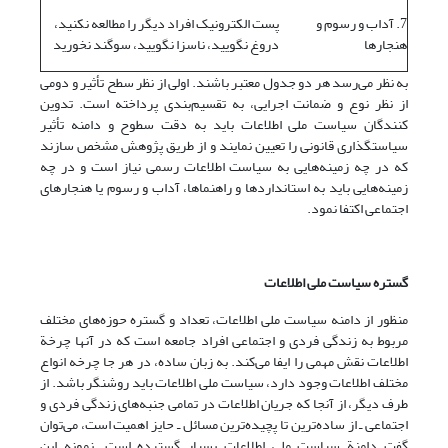
7. آداب و رسوم و
پست الکترونیک افراد دیگر را مطالعه نکنید،
هنجارها
دروغ نگویید، ناسزا نگویید، سوگند نخورید
به نظر می‌رسد هر دو جدول معتبر باشند. اولی از نظر سطح تأثیر و دومی
از نظر نوع و ضمانت اجرایی، به تقسیم‌بندی پرداخته است. تدوین
کنندگان سیاست ملی اطلاعات باید به دقت سطوح و دامنه تأثیر
سیاستگذاری قانونی را تعیین نمایند و از طریق پژوهش مشخص سازند
که در چه زمینه‌هایی به سیاست اطلاعات رسمی نیاز است و در چه
زمینه‌هایی باید به استانداردها و راهنماها، آداب و رسوم یا هنجارهای
اجتماعی اکتفا نمود.
گستره سیاست ملی اطلاعات
منظور از دامنه سیاست ملی اطلاعات، تعداد و گستره حوزه‌های مختلف
مربوط به زندگی فردی و اجتماعی افراد جامعه است که در آنها چرخة
اطلاعات نقش مهمی را ایفا می‌کند. به زبان ساده، در هر جا چرخه انواع
مختلف اطلاعات وجود دارد، سیاست ملی اطلاعات باید روشنگر باشد. از
طرف دیگر، از آنجا که جریان اطلاعات در تمامی جنبه‌های زندگی فردی و
اجتماعی ـ از ساده‌ترین تا پچیده‌ترین مسائل ـ حایز اهمیت است، می‌توان
گفت دامنة سیاست ملی اطلاعات بسیار گسترده است. نمونه این