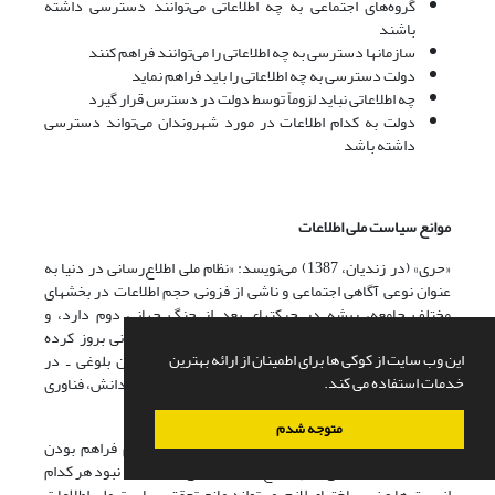
گروه‌های اجتماعی به چه اطلاعاتی می‌توانند دسترسی داشته
باشند
سازمانها دسترسی به چه اطلاعاتی را می‌توانند فراهم کنند
دولت دسترسی به چه اطلاعاتی را باید فراهم نماید
چه اطلاعاتی نباید لزوماً توسط دولت در دسترس قرار گیرد‌
دولت به کدام اطلاعات در مورد شهروندان می‌تواند دسترسی
داشته باشد
موانع سیاست ملی اطلاعات
«حری» (در زندیان، 1387) می‌نویسد: «نظام ملی اطلاع‌رسانی در دنیا به
عنوان نوعی آگاهی اجتماعی و ناشی از فزونی حجم اطلاعات در بخشهای
مختلف جامعه، ریشه در حرکتهای بعد از جنگ جهانی دوم دارد، و
جلوه‌های آن به صورتهای مختلف در فعالیتهای اطلاع‌رسانی بروز کرده
این وب سایت از کوکی ها برای اطمینان از ارائه بهترین
است». می‌توان گفت سیاست ملی اطلاعات نیز به چنین بلوغی ـ در
خدمات استفاده می کند.
زمینه‌های سیاسی، مدیریت اطلاعات، اجتماعی، اقتصادی، دانش، فناوری
و فرهنگی ـ نیاز دارد.
متوجه شدم
شکل‌گیری و اجرای مؤثر سیاست ملی اطلاعات، مستلزم فراهم بودن
بسترها و زیرساختهای لازم و بلوغ در زمینه‌های فوق است. نبود هر کدام
از بسترها و زیرساختهای لازم، می‌تواند مانع تحقق سیاست ملی اطلاعات