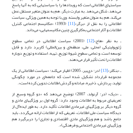
سیاستهای اطلاعاتی است که رویدادها را با سیاستهایی که به آنها پاسخ
می‌دهد، شکل می‌دهد. به عبارت دیگر، هم به عنوان متغیر مستقل عمل
می‌کند، هم به عنوان متغیر وابسته. وی با توجه به همین ویژگی، سیاست
اطلاعاتی را به نقل از «برگر»
[11]
(1993) «مکانیسم اجتماعی کنترل
اطلاعات و آثار اجتماعی به‌کارگیری چنین مکانیسمهایی» می‌داند.
ـ به نظر «هاج»
[12]
(2001) سیاست اطلاعاتی در تمامی سطوح
ژئوپولیتیکی (محلی، ملی، منطقه‌ای و بین‌المللی) کاربرد دارد و قابل
توسعه است، و تمامی سطوح شیوة توزیع، تهیه، استفاده و توزیع دوباره
اطلاعات را تحت تأثیر قرار می‌دهند.
ـ «بنکلر»
[13]
(در: دی‌بیر، 2005) اظهار می‌کند: «سیاست اطلاعاتی از یک
مجموعه قرارداد تشکیل شده است که جامعه‌ای در مورد چگونگی
تولید، پردازش، ذخیره، مبادله و گردش اطلاعات تدوین کرده است».
ـ «دیک» (در: آرنولد، 2007) توضیح می‌دهد که «دو گروه وسیع از
تعریفهای مربوط به اطلاعات وجود دارد؛ گروه اول بر ویژگیهای مادی و
گروه دیگر بر ویژگیهای غیرمادی اطلاعات تأکید دارد. به طور ایده‌آل از
دیدگاه سیاست ملی اطلاعات، تعریفی که از اطلاعات ارائه می‌گردد، باید
جامع باشد و هم ویژگیهای مادی (اقتصادی و تجاری) را دربرگیرد هم
ویژگیهای غیرمادی (اجتماعی و فرهنگی)».