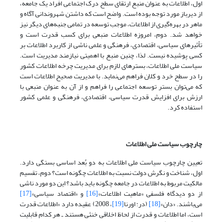
اول، اطلاعات به عنوان منبع ارتقای سطح درک اجتماعی افراد یک جامعه،
از دیرباز مورد توجه بوده است. واضح است که داشتن شهروندانی آگاه و
ماهر در بهره‌گیری از اطلاعات، موجب توسعه در تمامی جنبه‌های دیگر نیز
خواهد شد. دوم، امروزه اطلاعات منبعی برای کسب قدرت است و
تأثیرهای سیاسی، اقتصادی، فرهنگی و علمی ناشی از کاربرد اطلاعات بر
کسی پوشیده نیست. لذا، چنین منبع با اهمیتی نیازمند مدیریت است.
سیاست ملی اطلاعات، بسترهای لازم برای مدیریت چرخه اطلاعات کشور
را در سطح خرد و کلان فراهم می‌نماید. با مدیریت صحیح اطلاعات است
که می‌توان بستر توسعه اجتماعی را فراهم و از آن به عنوان منبعی با
ارزش برای افزایش قدرت سیاسی، اقتصادی، فرهنگی و علمی کشور
استفاده کرد.
چارچوب سیاست ملی اطلاعات
تعیین چارچوب سیاست ملی اطلاعات به دو بُعد اساسی بستگی دارد.
اول، شناخت و نگرش دولت نسبت به اطلاعات چگونه است؟ دوم، تقسیم
مالکیت مربوط به اطلاعات در جامعه چگونه باید باشد؟ این دو مورد ناشی
از دو دیدگاه فلسفی «ماهیت اطلاعات»
[16]
و «اقتصاد سیاسی»
[17]
می‌باشند. «دان»
[18]
(در: اورنا
[19]
، 2008) عقیده دارد «اطلاعات قدرت
است، اما اطلاعات و قدرت از لحاظ اخلاقی خنثی هستند ـ هر کدام قابلیت