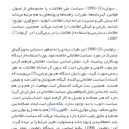
ـ «دوران»
[6]
(1991) «سیاست ملی اطلاعات» را مجموعه‌ای از اصول،
قوانین، آیین‌نامه‌ها، مقررات، راهنماها و رویّه‌های به هم مرتبط می‌داند
که بینش کلی و مدیریت چرخة حیات اطلاعات (تولید، جمع‌آوری، توزیع/
اشاعه، بازیابی و کهنگی اطلاعات) را هدایت می‌کند. همچنین، سیاست
اطلاعات دسترسی و استفاده از اطلاعات را در برمی‌گیرد (در: آرنولد
[7]
،
2007).
ـ «راولندز»
[8]
(1996) نیز نظرات زیادی را به منظور دستیابی به ویژگیهای
مشترک در مورد سیاست اطلاعاتی خلاصه نمود. وی با استفاده از دیدگاه
وینگارتن پیشنهاد کرد «نقش اساسی سیاست اطلاعاتی فراهم کردن
چارچوب قانونی و مقرراتی است که درون آن مبادله اطلاعات به طور
رسمی صورت گیرد». وی با بیان دیدگاه «هرنون و رلیی»
[9]
می‌نویسد که
[اسناد] سیاست اطلاعاتی پراکنده، گهگاه، همپوشان و اغلب ضد و نقیض
هستند. همچنین، بحث می‌کند که ممکن است موقعیت در هم و بر هم
باشد، اما به این دلیل که واقعیتهای سیاست اطلاعاتی در عمل ارزش آن را
دارد که هنر مصالحه و تعدیل به کار گرفته شود، اجتناب‌ناپذیر است.
سیاست «خوب» یا «بد» وجود ندارد، بلکه ممکن است ایجاد مصالحه بین
علایق مخالف، روش مؤثری باشد. «گالوین»
[10]
هم به تعادل و توازن بین
هدفها و علایق رقیب اشاره دارد و پیشنهاد می‌کند که سیاست اطلاعاتی
باید «انعطاف‌پذیر و پویا باشد و مسئولیت تغییر شرایط را بر عهده گیرد»
(در: راولندز، 1996). نکته اساسی در دیدگاه راولندز، تمایز بین