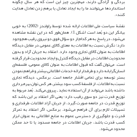
بردگی و آزادگی دارند، مهم‌ترین چیز این است که هر سال چگونه
استانداردها می‌توانند ما را به ایجاد تعادل یا برهم زدن تعادل هدایت
کنند».
نقشة سیاست ملی اطلاعات ارائه شده توسط راولندز (2002) به خوبی
بیانگر این دو بُعد است (شکل 1). همان‌طور که در این نقشه مشاهده
می‌شود، در پاسخ به هر کدام از دو سؤال فوق دو نیروی رقیب هم وجود
دارد: نگرش نسبت به اطلاعات به معنای کالای عمومی در مقابل دیدگاه
اطلاعات به عنوان کالای تجاری وجود دارد. اعتقاد به جریان آزاد و بدون
محدودیت اطلاعات در مقابل دیدگاه کنترل و ایجاد محدودیت قرار گرفته
است. می‌توان گفت که قبول اطلاعات به عنوان کالای عمومی، فلسفه‌ای
انسان‌گرایانه دارد و طرفدار ارائه خدمات اطلاعاتی بیشتر و فراهم نمودن
بستر توسعه برای تمامی اقشار جامعه است. برعکس، دیدگاه تجاری
نسبت به اطلاعات، از فلسفة کسب سود بیشترـ هر کس توان بهره‌برداری
داشته باشد می‌تواند از آن استفاده نماید ـ پیروی می‌کند. بُعد مربوط به
توزیع قدرت نیز دو سوی رقیب دارد؛ یعنی اگر اعتقاد بر این باشد که
توزیع قدرت در جامعه صورت گیرد، از جریان آزاد اطلاعات طرفداری و
تسهیلات لازم برای آن فراهم می‌شود. برعکس، اگر اعتقاد به تمرکز
قدرت و جلوگیری از دسترسی عموم به منابع اطلاعاتی به عنوان ابزار
کسب قدرت باشد، جریان اطلاعات در جامعه مسدود یا تا حد ممکن
محدود می‌شود.