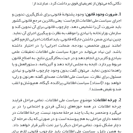
نکاتی که می‌توان از تعریفهای فوق برداشت کرد، عبارتند از:
1. ضرورت وجود قانون:
وجود پشتوانة قانونی برای شکل‌‌گیری، تدوین و
اجرای سیاست ملی اطلاعات لازم است؛ یعنی بالاترین مرجع قانونی کشور
باید ضرورت آن را تشخیص دهد، چارچوب قانونی برای آن تدوین کند و
سازمان، وزارتخانه یا نهادی را موظف به نظارت و پیگیری اجرای آن نماید.
چنین نهادی ضمن داشتن جایگاه قانونی، باید امکانات اجرایی لازم و کافی
(مانند نیروی متخصص، بودجه، ضمانت اجرایی) را در اختیار داشته
باشد. این نهاد می‌تواند در حوزة سیاست ملی اطلاعات تحقیقات علمی
بنیادی و کاربردی انجام دهد و در جهت به‌کارگیری نتایج، به اصلاح قانون
مربوط بپردازد، لایحه به مجلس ارائه دهد و آئین‌نامه، دستورالعمل و یا
راهنما تدوین نماید. می‌توان گفت بدون وجود چارچوب قانونی و نهادی
مسئول برای نظارت، سیاست ملی اطلاعات مصداق گفته «هرنون و رلی»
خواهد بود ([اسناد] سیاست اطلاعاتی پراکنده، گهگاه، همپوشان و اغلب
ضد و نقیض هستند).
2. چرخه اطلاعات:
موضوع سیاست ملی اطلاعات، تمامی مراحل فرایند
چرخه اطلاعات در همه حوزه‌های زندگی فردی و اجتماعی را در بر
می‌گیرد و منحصر به یک یا چند مرحلة محدود نیست. چرخة اطلاعات در
جامعه دارای مراحلی به هم پیوسته است و در صورتی که یک مرحله آن
دچار مشکل شود، تمامی مراحل دیگر را نیز تحت تأثیر قرار خواهد داد.
به همین دلیل، سیاست ملی اطلاعات باید چارچوب قانونی لازم برای