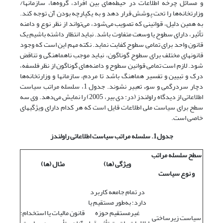
و مسائل چرخه اطلاعات در حیطه‌های بین افراد، گروه‌ها، سازمانها/
وزارتخانه‌ها را تحت پوشش قرار دهد و به یکپارچه بودن آن توجه کند.
به همین دلیل، قوانینی که تصویب می‌شود، می‌تواند از نظر نوع و دامنه
تأثیر، دارای سطوح یا وسعت متفاوت باشد. نباید انتظار داشته باشیم یک
قانون واحد برای تمامی سطوح کفایت نماید. نکته مهم این است که وجود
قانونهای مختلف برای سطوح گوناگون، نباید موجب ناهماهنگی و تناقض
شود. لازم است تمامی قوانین سطوح و دامنه‌های گوناگون از نظر فلسفه،
درک و تبیین و تفسیر هماهنگ باشد تا مردم، سازمانها و وزارتخانه‌ها
دچار سردرگمی و سوء تعبیر نشوند. جدول 1، سلسله مراتب سیاست
اطلاعاتی از دیدگاه راولندز (در: دی بیر، 2005) را نمایش می‌دهد. وی سه
سطح برای سیاست ملی اطلاعات قایل است که هر کدام دارای ویژگیهای
خاصی است.
جدول1. سلسله مراتب سیاست اطلاعاتی راولندز
سطح سلسله مراتب
ویژگی‌ (ها)
مثال‌ (ها)
و نوع سیاست
در تمام جامعه کاربرد
دارد؛ به‌طور مستقیم یا
غیرمستقیم حوزه
قانون مالیات یا استخدام؛
سیاست زیرساختی