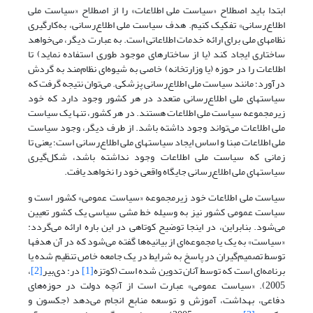
ابتدا باید اصطلاح «سیاست ملی اطلاعات» را از اصطلاح «سیاست ملی
اطلاع‌رسانی» تفکیک کنیم. هدف سیاست ملی اطلاع‌رسانی، به‌کارگیری
نظامهای ملی برای ارائه خدمات اطلاعاتی است. به عبارت دیگر، می‌خواهد
ساختاری ایجاد کند (یا از ساختارهای موجود طوری استفاده نماید) تا
اطلاعات را در حوزه (یا وزارتخانه) خاصی به شیوه‌ای نظام‌مند به گردش
درآورد؛ مانند سیاست ملی اطلاع‌رسانی پزشکی. می‌توان نتیجه گرفت که
سیاستهای ملی اطلاع‌رسانی متعدد در هر کشور وجود دارد که خود
زیرمجموعه سیاست ملی اطلاعات هستند. در هر کشور، تنها یک سیاست
ملی اطلاعات می‌تواند وجود داشته باشد. از طرف دیگر، وجود سیاست
ملی اطلاعات مبنا و اساس ایجاد سیاستهای ملی اطلاع‌رسانی است؛ یعنی تا
زمانی که سیاست ملی اطلاعات وجود نداشته باشد، شکل‌‌گیری
سیاستهای ملی اطلاع‌رسانی جایگاه واقعی خود را نخواهد یافت.
سیاست ملی اطلاعات خود زیرمجموعه‌ «سیاست عمومی» کشور است و
سیاست عمومی کشور نیز به وسیله خط مشی سیاسی یک کشور تعیین
می‌شود. بنابراین، در اینجا توضیح کوتاهی در این باره ارائه می‌گردد:
«سیاست» به یک یا مجموعه‌ای از بیانیه‌ها گفته می‌شود که در آن هدفها
توسط تصمیم‌گیران در پاسخ به شرایط در یک جامعه خاص تنظیم شده یا
برنامه‌ای است که توسط آنان تدوین شده است (کوتزه
[1]
در: دی‌بیر
[2]
،
2005). «سیاست عمومی» عبارت است از آنچه دولت در حوزه‌های
دفاعی، بهداشت، آموزش و توسعه منابع انجام می‌دهد (جکسون و