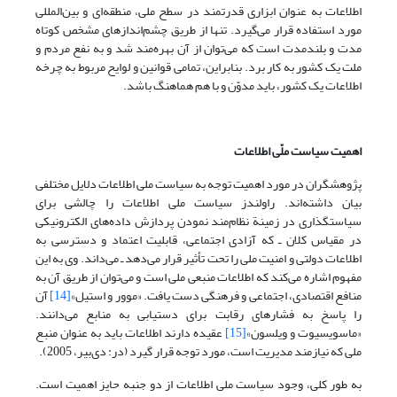
اطلاعات به عنوان ابزاری قدرتمند در سطح ملی، منطقه‌ای و بین‌المللی
مورد استفاده قرار می‌گیرد. تنها از طریق چشم‌اندازهای مشخص کوتاه
مدت و بلندمدت است که می‌توان از آن بهره‌مند شد و به نفع مردم و
ملت یک کشور به کار برد. بنابراین، تمامی قوانین و لوایح مربوط به چرخه
اطلاعات یک کشور، باید مدوّن و با هم هماهنگ باشد.
اهمیت سیاست ملّی اطلاعات
پژوهشگران در مورد اهمیت توجه به سیاست ملی اطلاعات دلایل مختلفی
بیان داشته‌اند. راولندز سیاست ملی اطلاعات را چالشی برای
سیاستگذاری در زمینة نظام‌مند نمودن پردازش داده‌های الکترونیکی
در مقیاس کلان ـ که آزادی اجتماعی، قابلیت اعتماد و دسترسی به
اطلاعات دولتی و امنیت ملی را تحت تأثیر قرار می‌دهد ـ می‌داند. وی به این
مفهوم اشاره می‌کند که اطلاعات منبعی ملی است و می‌توان از طریق آن به
منافع اقتصادی، اجتماعی و فرهنگی دست یافت. «موور و استیل»
[14]
آن
را پاسخ به فشارهای رقابت برای دستیابی به منابع می‌دانند.
«ماسویسیوت و ویلسون»
[15]
عقیده دارند اطلاعات باید به عنوان منبع
ملی که نیازمند مدیریت است، مورد توجه قرار گیرد (در: دی‌بیر، 2005).
به طور کلی، وجود سیاست ملی اطلاعات از دو جنبه حایز اهمیت است.