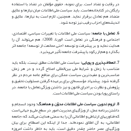
در رقابت و تضاد است. برای نمونه، حقوق مؤلفان در تضاد با استفاده
رایگان در کتابخانه‌هاست. باید سیاست ملی اطلاعات میان نیازها و علایق
متضاد هم تعادل برقرار نماید. همچنین، لازم است به نیازها، علایق و
اندیشه‌های احزاب رقیب نیز توجه شود.
6. تعامل با جامعه:
سیاست ملی اطلاعات با تغییرات سیاسی، اقتصادی،
اجتماعی و فرهنگی در تعامل است (اورنا، 2008). هم می‌تواند آن را
هدایت نماید و بر پیشرفت و توسعه (حتی ممانعت از توسعه) جامعه اثر
بگذارد و هم از رکود یا پیشرفت جامعه تأثیر می‌پذیرد.
7. انعطاف‌پذیری و پویایی:
سیاست ملی اطلاعات مطلق نیست، بلکه باید
متناسب با زمان و شرایط ملی بین‌المللی اصلاح گردد و در هر زمان
مناسب‌ترین و مفیدترین سیاست ممکن برای منافع عامه مردم در نظر
گرفته شود. پیشنهاد مؤسسه‌ای برای برعهده گرفتن مسئولیت تحقیق و
پژوهش و نظارت بر اجرای قانون و نیز داشتن ویژگی تعامل با جامعه، در
راستای پویا بودن سیاست ملی اطلاعات است.
8. لزوم تدوین سیاست ملی اطلاعات مدوّن و هماهنگ:
وجود انسجام و
داشتن برنامه عمل، از ویژگیهای مدیریت امور در سطح ملی و جهانی است
که فناوریهای ارتباطی و اطلاعاتی آن را به سمتی هدایت می‌کند که «جامعه
اطلاعاتی» به آن اطلاق نموده‌اند. جدا از اینکه این اصطلاح برای بیان
ویژگیهای عصر حاضر چقدر دقیق است، باید به خاطر داشت امروزه