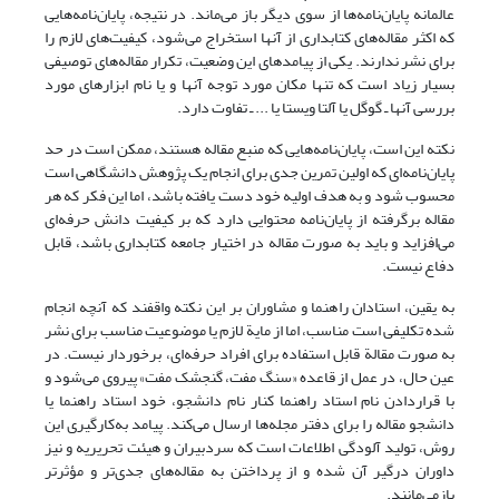
عالمانه پایان‌نامه‌ها از سوی دیگر باز می‌ماند. در نتیجه، پایان‌نامه‌هایی
که اکثر مقاله‌های کتابداری از آنها استخراج می‌شود، کیفیت‌های لازم را
برای نشر ندارند. یکی از پیامدهای این وضعیت، تکرار مقاله‌های توصیفی
بسیار زیاد است که تنها مکان مورد توجه آنها و یا نام ابزارهای مورد
بررسی آنها ـ گوگل یا آلتا ویستا یا ... ـ تفاوت دارد.
نکته این است، پایان‌نامه‌هایی که منبع مقاله هستند، ممکن است در حد
پایان‌نامه‌ای که اولین تمرین جدی برای انجام یک پژوهش دانشگاهی است
محسوب ‌شود و به هدف اولیه خود دست یافته باشد، اما این فکر که هر
مقاله برگرفته از پایان‌نامه محتوایی دارد که بر کیفیت دانش حرفه‌ای
می‌افزاید و باید به صورت مقاله در اختیار جامعه کتابداری باشد، قابل
دفاع نیست.
به یقین، استادان راهنما و مشاوران بر این نکته واقفند که آنچه انجام
شده تکلیفی است مناسب، اما از مایة لازم یا موضوعیت مناسب برای نشر
به صورت مقالة قابل استفاده برای افراد حرفه‌ای، برخوردار نیست. در
عین حال، در عمل از قاعده «سنگ مفت، گنجشک مفت» پیروی می‌شود و
با قراردادن نام استاد راهنما کنار نام دانشجو، خود استاد راهنما یا
دانشجو مقاله را برای دفتر مجله‌ها ارسال می‌کند. پیامد به‌کارگیری این
روش، تولید آلودگی اطلاعات است که سردبیران و هیئت تحریریه و نیز
داوران درگیر آن شده‌ و از پرداختن به مقاله‌های جدی‌تر و مؤثرتر
بازمی‌‌مانند.