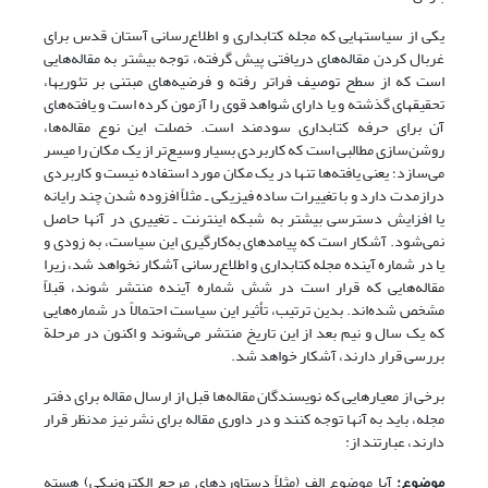
یکی از سیاستهایی که مجله کتابداری و اطلاع‌رسانی آستان قدس برای
غربال کردن مقاله‌های دریافتی پیش گرفته، توجه بیشتر به مقاله‌هایی
است که از سطح توصیف فراتر رفته و فرضیه‌های مبتنی بر تئوریها،
تحقیقهای گذشته و یا دارای شواهد قوی را آزمون کرده است و یافته‌های
آن برای حرفه کتابداری سودمند است. خصلت این نوع مقاله‌ها،
روشن‌سازی مطالبی است که کاربردی بسیار وسیع‌تر از یک مکان را میسر
می‌سازد؛ یعنی یافته‌ها تنها در یک مکان مورد استفاده نیست و کاربردی
درازمدت‌ دارد و با تغییرات ساده فیزیکی ـ مثلاً افزوده شدن چند رایانه
یا افزایش دسترسی بیشتر به شبکه اینترنت ـ تغییری در آنها حاصل
نمی‌شود. آشکار است که پیامدهای به‌کارگیری این سیاست، به زودی و
یا در شماره آینده مجله کتابداری و اطلاع‌رسانی آشکار نخواهد شد، زیرا
مقاله‌هایی که قرار است در شش شماره آینده منتشر شوند، قبلاً
مشخص شده‌اند. بدین ترتیب، تأثیر این سیاست احتمالاً در شماره‌هایی
که یک سال و نیم بعد از این تاریخ منتشر می‌شوند و اکنون در مرحلة
بررسی قرار دارند، آشکار خواهد شد.
برخی از معیارهایی که نویسندگان مقاله‌ها قبل از ارسال مقاله برای دفتر
مجله، باید به آنها توجه کنند و در داوری مقاله برای نشر نیز مدنظر قرار
دارند، عبارتند از:
موضوع:
آیا موضوع الف (مثلاً دستاوردهای مرجع الکترونیکی) هسته