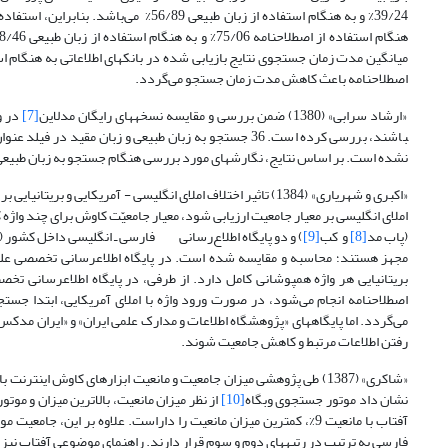
39/24% و به هنگام استفاده از زبان طبیع
اصطلاحنامه باعث کاهش مدت زمان جستجو می‌گردد.
«ارشاد سرابی» (1380) ضمن بررسی و مقایسه نسخه­های رایگان مدلاین
[7]
در وب
باشند، بررسی کرده است. 36 جستجو به زبان طبیعی و زبان م
نشده است. بر اساس نتایج، نگارشهای مورد بررسی هنگام جستجو به زبان طبیعی، 
«اکبری و شهریاری» (1384) تاثیر اختلاف املای انگلیسی - آمریکای
املای انگلیسی بر معیار جامعیت ارزیابی شود، معیار جامعیّت کاوش برای چند واژه ک
(پاب مد
[8]
و کب
[9]
) و دو پایگاه اطلاع‌رسانی فارسی ـ انگلیسی داخل کشور («پ
مجهز هستند؛ محاسبه و مقایسه شده است. در پایگاه اطلاع­رسانی تخصصی علوم­
بریتانیایی هر واژه همپوشانی کامل دارد. از طرفی، در پایگاه اطلاع­رسانی ت
اصطلاحنامه انجام می‌شود، در صورت ورود واژه با املای آمریکایی، ابتدا جستجوگ
می‌گردد. اما پایگاه­های «پژوهشگاه اطلاعات و مدارک علمی ایران» و «ایران مدکس
رفتن اطلاعات مرتبط و کاهش جامعیت شوند.
نشان داد موتور جستجوی وبگاه
[10]
از نظر میزان مانعیت، بالاترین میزان و مو
آفتاب با مانعیت 9%، کمترین میزان مانعیت را داراست. علاوه بر این
فارسی به ترتیب در رتبه­های دوم و سوم قرار دارند. راهنمای موضوعی آفتاب نیز با 6/11% کمترین میزان جامعیت را دارا می­با