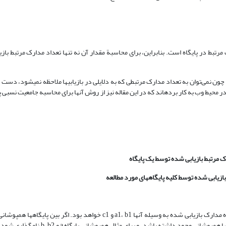
 مرتبط در پایگاه است. بنابراین، برای محاسبة مقدار آن نه تنها تعداد مدارک مرتبط باز
ن نمی‌­توان به تعداد مدارک مرتبطی که به دلایلی در بازیابی­ها ملاحظه نمی­شود، دست 
ر محیط وب به کار برده­اند که در این مقاله نیز از روش آنها برای محاسبه جامعیت نسبی پ
 مرتبط بازیابی شده توسط یک پایگاه
ازیابی شده توسط کلیه پایگاه­های مورد مطالعه
بدین ترتیب که اگر سه پایگاه مورد نظر را با حروف a، b و c نامگذاری کنیم، آنگاه مدارک بازیابی شده به وسیله آنها a1، b1 و c1 خو
باشد، جامعیت نسبی حاصل تقسیم a1 بر a1+b1+c1 خواهد بود و اگر بین پایگاه­ها همپوشانی 