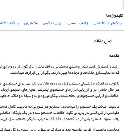
کلیدواژه‌ها
پایگاه­های اطلاعاتی
جامعیت نسبی
ایران مدکس
مگ ایران
پایگاه اطلاع
اصل مقاله
مقدمه
رشد و گسترش اینترنت، روشهای دستیابی به اطلاعات را دگرگون کرده و برای ایجا
که به نمایه­سازی مقاله‌های مجله‌ها می­پردازند، یکی از این ابزارها می­باشند.
با توجه به اینکه هزینه­های جستجو زیاد بوده و زمان قابل توجهی برای جستجوی اط
در حال حاضر، برای ارزیابی ابزارهای جستجوی اینترنت، معیارهای جدیدی ایجاد شد
اطلاعات و کارایی جستجوهای انجام شده، به­کار می­رود و به وسیلة دو ملاک جامعی
مانعیت، صحّت یک جستجو را می­سنجد. جستجو در صورتی به مانعیت کامل دست می
مقیاسی از اثربخشی در بازیابی کلیة اطلاعات جستجو شده در یک پایگاه اطلاعا
یافت شود، حتماً ردیابی گردد (احمدی، 1385). به عبارت دیگر، جامعیت توانایی نظام در بازیابی کلیه مدارک مرتبط و مانعیت توانایی نظام در عدم بازیابی مدارک غیرمرتبط می­باشد.
محاسبه مانعیت از طریق تقسیم تعداد مدارک مرتبط بازیابی شده به کل مدارک ب