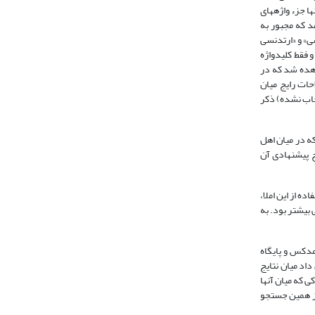
لاحنامه پزشکی فارسی نشان داد 51 کلیدواژه مرجح (انتخاب شده) در این حوزه وجود دارد که 18 مورد آنها جزء واژه­های
اتی پیش آمد که مجبور به
سی» و «ارتدنسی
 فقط کلیدواژه
اهده شد که در
حات رایج میان
تخاب نشده) ذکر
که در میان اهل
ح پیشنهادی آن
 از این املا،
ابل توجهی بیشتر بود. به
 مدکس و پایگاه
اد میان نتایج
ی که میان آنها
از همین جستجو