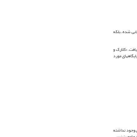
یابی شده، بلکه
یافت. «کلارک و
ایگاه­های مورد
اهد بود. اگر بین پایگاه­ها همپوشانی وجود نداشته
وجود داشته باشد، و برای مثال همپوشانی پایگاه a و b، b2 نامگذاری شود؛ جامعیت نسبی