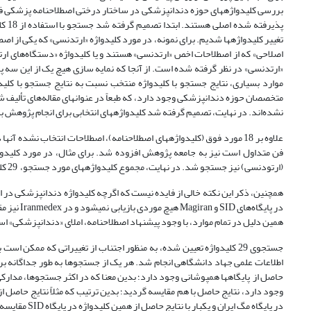
پذیر
تغییر کلیدواژه­ها شدیم. برای نمونه، در مورد کلیدواژه «ارتدنسی» که یکی از ا
اصلاحی» که از اصطلاحات اخص «ارتدنسی» هستند و یا کلیدواژه «دستگاه‌­های ارت
«ارتدنسی» در نظر گرفته شده است. از آنجا که نمایه سازی هیچ یک از این سه پا
موارد بسیاری، نتایج جستجو با کلیدواژه منتخب نسبت به نتایج جستجو با کلی
متخصصان حوزه دندانپزشکی وجود دارد، که طبعاً در عنوانهای مقاله‌های تألیف شده
نشده‌اند. در نهایت، تصمیم گرفته شد کلیدواژه­های انتخابی برای انجام پژوهش به 
علاوه بر 18 مورد فوق­ (کلیدواژه­های اصطلاحنامه)، اصطلاحات انتخاب نش
فن متداول است نیز به جامعه پژوهش افزوده شد. برای مثال، در مورد کلیدواژ
(ارتودنسی) نیز جستجو شد. در نهایت، مجموع کلیدواژه­های مورد جستجو، 29 کلیدواژه شد. (فهرست کلیدواژه­های مورد استفاده در پیوست ذکر شده است.)
همچنین، ذکر این نکته خالی از فایده نیست که اگرچه کلیدواژه دندانپزشکی در ا
در پایگاه
همین دلیل در تمام موارد، با وجود پیشنهاد اصطلاحنامه، املای «دندانپزشکی» 
جستجوی 29 کلیدواژه تعیین شده، به منظور اجتناب از تغییراتی که ممکن
اطلاعات علمی جهاد دانشگاهی انجام شد. هر یک از جستجوها به طور جداگانه ب
حاصل از پایگاه­ها همپوشانی وجود دارد؛ بدین معنا که در اکثر جستجوها، مدارکی
وجود دارد، نتایج حاصل با هم مقایسه گردید؛ بدین ترتیب که مثلاً نتایج حاصل 
در پایگاه مگ ایران و یکبار با نتایج حاصل از همین کلیدواژه در پایگاه SID مقایسه شد و در پایان داده ها برای دستیابی به نتایج تجزیه و تحلیل گردید.