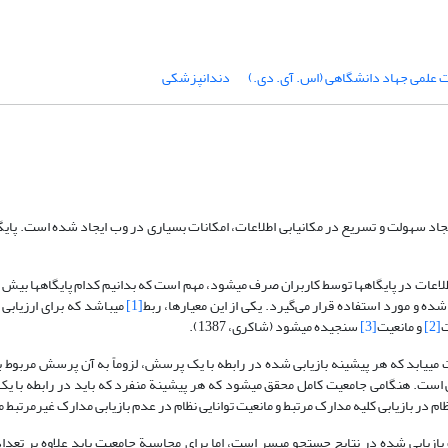
ات علمی جهاد دانشگاهی (اس. آی. دی.)
دندانپزشکی
د سهولت و تسریع در مکان­یابی اطلاعات، امکانات بسیاری در وب ایجاد شده است. پایگاه
لاعات در پایگاه­ها توسط کاربران صرف می­شود، مهم است که بدانیم کدام پایگاه­ها بیش 
ه و مورد استفاده قرار می‌گیرد. یکی از این معیارها، ربط
[1]
می­باشد که برای ارزیابی ن
ت
[2]
و مانعیت
[3]
سنجیده می­شود (شاکری، 1387).
­یابد که هر پیشینه بازیابی شده در رابطه با یک پرسش، لزوماً به آن پرسش مربوط 
تی است. هنگامی جامعیت کامل محقق می­شود که هر پیشینة منفرد که ­باید در رابطه ب
ازیابی شده در نتایج جستجو میسر است، اما برای محاسبة جامعیت باید علاوه بر تعدا