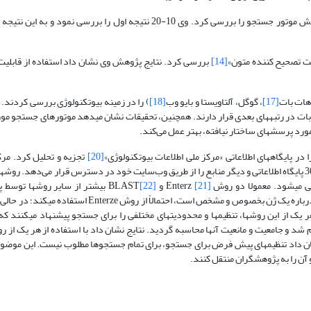
(1998) با استفاده از کلیدواژه Erdos، دقت و بازیافت نسبی شش موتور جستجو را بررسی کرد. وی 10-20 نتیجه اول را 
[14]
بررسی کرد. نتایج پژوهش وی نشان داد استفاده از قابلی
هات بات
[17]
، گوگل، آلتاویستا و بایو وب
[18]
) را در زمینه بیوتکنولوژی بررسی کردند. 
بات در رتبه­های بعدی قرار دارند. همچنین، تحقیقات نشان می­دهد موتورهای جستجو مو
ورد پرسشهای ساختار نیافته، بهتر عمل می­‌کند.
[20]
تجزیه و تحلیل کرد. مرک
بیوتکنولوژی بخشی از کتابخانه ملی پزشکی ایالات متحده آمریکاست که بیش از 30 پایگاه اطلاعاتی و دیگر منابع را از طریق وب‌سایت خود در دسترس قرار می
­شود. معمولا دو روش Enterz
[21]
و BLAST
[22]
بیشتر از سایر روشها توسط 
موقعیتهای مختلف استفاده می­شوند. (پژوهشگری که در حال جستجوی اطلاعات درباره یک ژن بخصوص و مشخص است،
ژن ناشناخته است، از BLAST استفاده می­کند.) هر یک از این روشها، تنظیمها و محدودیتهای مختلفی را برای جستجو پیشنهاد می­ک
انجام شد و جامعیت و مانعیت آنها محاسبه گردید. نتایج نشان داد با استفاده از هر یک از ر
نشان داد تنظیمهای پیش فرض برای جستجو، برای تمام جستجوها مطلوب نیست. این موضوع
آن را به پژوهشگران منتقل کنند.