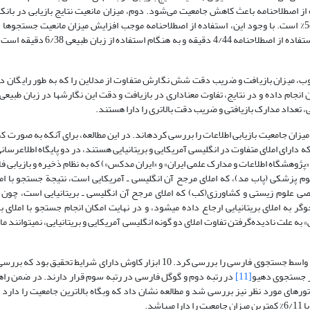
ی 56/89% می‌باشد. بنابراین، استفاده از اصطلاحنامه باعث کاهش جامعیت می‌شود. دوم، میزان مانعیت نتایج بازیابی در 
هنگام استفاده از اصطلاحنامه 75/06% و به هنگام استفاده از زبان طبیعی 58/46% است. با وجود این، استفاده از اصطلاحنامه موجب افزایش میزان مان
میانگین مدت زمان جستجوی نتایج بازیابی شده در بانکهای اطلاعاتی به هنگام استفاد
، میزان بازیافت و ضریب دقت شش نگارش متفاوت از مدلاین را که به طور رایگان د
قید در فیلد عنوان انجام داده و در نتایج، تفاوت معنا­داری در بازیافت و دقت این نگارشها در زبان طبی
تعداد مدارک بازیافتی و ضریب دقت بالاتری را دارا هستند.
ی و بریتانیایی بر میزان جامعیت بازیابی اطلاعات را بررسی کرده­اند. در این مطالعه، برای آنکه به صورت 
ه دارای املای متفاوت در انگلیسی آمریکایی و بریتانیایی هستند، در دو پایگاه اطلاع­رسان
ژوهشگاه اطلاعات و مدارک علمی ایران» و «ایران مدکس») که به نظام ذخیره و بازیابی ف
 پزشکی (پاب مد)، که املای مرجح آن انگلیسی ـ آمریکایی ا­ست، نتیجة جستجو با امل
خصصی علوم ­زیستی و کشاورزی(کب) که املای مرجح آن انگلیسی ـ بریتانیایی­ است، چون
ر به املای بریتانیایی ارجاع داده می­شود، و در نهایت امکان انجام جستجو با املای ب
» به علت نادیده‌گرفتن تفاوت املای دو گونه انگلیسی آمریکایی و بریتانیایی، نمی­توان
«شاکری» (1387) طی پژوهشی میزان جامعیت و مانعیت ابزارهای کاوش اینترنت با واسط جستجوی فارسی را بررسی کرد. 10 ابزار کاوش دارا
تور جستجوی دهیو
[11]
در رتبه دوم و گوگل فارسی در رتبه سوم قرار دارند. در ضمن ر
، جامعیت موتورهای مورد نظر نیز بررسی شد و مطالعه نشان داد که وبگاه بالاترین جامعیت را دار
شد.