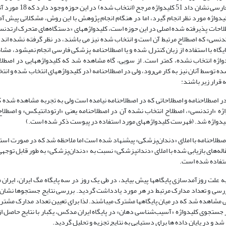
بررسی کلیدواژه­های حوزه دندانپزشکی در ساختار درختی اصط
فته شده اصلی هستند. ابتدا تصمیم گرفته شد جستجو با استفاده از 18 کلیدواژه مورد نظر انجام گیرد، اما در هنگام انجام پژوهش با این روش، مشکل
صطلاحات پذیرفته شده اصلی در این حوزه است، کلیدواژه­های «دستگاه‌‌­های متحرک ارتدن
دنسی» که اصطلاح مرتبط آن است و انتخاب شده نیز می باشند، در نظر گرفته نشده اند و
یگاه با استفاده از زبان کنترل شده و یا اصطلاحنامه پزشکی فارسی انجام نمی­شود، مش
دواژه انتخاب نشده، کمتر است. از سویی، گاه مشاهده شد که کلیدواژه­هایی در اصطلا
 توسط آنان نیز به کار می­‌رود، ولی در اصطلاحنامه (در کلیدواژه­های انتخاب شده و ان
قرار زیر ­باشند:
ده آنها در اصطلاحنامه و اصطلاحاتی که در اصطلاحنامه نیامده است ولی به تجربه مشاهده شده 
ه «ارتدنسی»، اصطلاح انتخاب نشده آن در اصطلاحنامه یعنی «ارتودانتیکس» و اصطلا
صطلاحنامه با املای «دندان‌پزشکی» پیشنهاد شده است اما ملاحظه شد که در صورت استفاده
‌های SID و Magiran هیچ موردی بازیابی نمی­شود و در Iranmedex نیز مقاله‌های بازیابی شده با املای «دندانپزشکی» نسبت به «دندان‌پزشکی» به طور ق
استفاده شده است.
 است به علت روزآمدسازی پایگاه­ها پیش بیاید، در طی یک روز در سه پایگاه مگ ایران، ایران
ررسی و تعداد مدارک مرتبط در هر مورد یادداشت گردید. بررسی نتایج جستجوها نشان د
 مشاهده شد که در میان پایگاه­ها مشترک می­باشند. لذا برای تعیین تعداد مدارک مشترک
از جستجوی کلیدواژه «آسیب‌شناسی دهان» در پایگاه ایران مدکس، یکبار با نتایج حاصل 