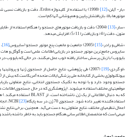
«بار- آیلن»
[12]
موتورها بالا، بازیافتشان پایین و همپوشانی آنها کم است.
«سار»
[13]
(2004) دقت و بازیافت موتورهای جستجو را هنگام استفاده از «قابلیت تصحیح کننده متون»
متون، دقت را 4% و بازیافت را 5/11% افزایش می­دهد.
«شافی و رادر»
[15]
(2005) جامعیت و مانعیت پنج موتور جستجو (سایروس
[16]
، 
سایروس جامع­‌ترین موتور جستجو در بازیابی اطلاعات علمی است و گوگل و هات 
بایو وب) با زبان پرسش ساختار یافته خوب عمل می­کنند، در حالی که بایو وب در م
«او گردی»
[19]
(2007) طی پژوهشی، نتایج حاصل از جستجوی ژنها و پروتئینها را در پایگاه­های اطلاعاتی «مرکز ملی اطلاعات بیوتکنولوژی»
جستجو وجود دارد و با توجه به تکنیک جستجوی انتخابی، نتایج متفاوتی بازیابی می
که به دنبال اطلاعاتی از یک 
استفاده‌کننده تغییر داده شود. جستجوی 70 ژن در سه پایگاه
[23]
NCBI، 
اعمال تنظیمهای مختلف، نتایج متفاوتی به دست می‌آید. همچنین، برخی نتایج 
مهمی است که متخصصان اطلاع­رسانی هنگام جستجو باید به خاطر داشته باشند و 
جامعه پژوهش