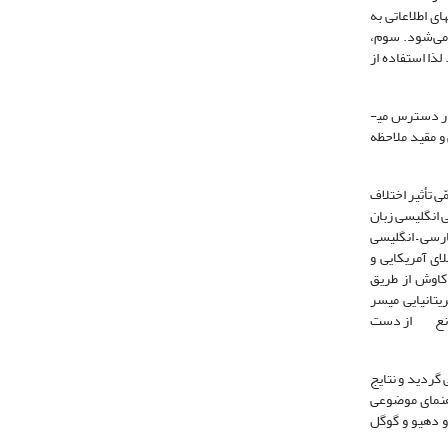
بانکهای اطلاعاتی به
عیت جستجوها می‌شود. سوم،
ه از اصطلاحنامه 4/44 دقیقه و به هنگام استفاده از زبان طبیعی 6/38 دقیقه است. لذا استفاده از
ر دسترس می­
عی و مقید ملاحظه
کمّی تأثیر اختلاف
ی انگلیسی زبان
ارسی – انگلیسی
ای آمریکایی و
 کاوش از طریق
ریتانیایی میسر
ند مانع از دست
ی شرایط تحقیق بود که بررسی گردید و نتایج
اهنمای موضوعی
د و دهیو و گوگل