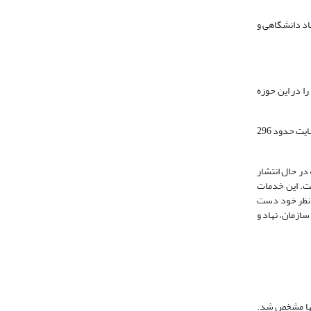
 جهاد دانشگاهی و
اله‌های نشریه‌های فارسی زبان حوزه علوم پزشکی می­پردازد. شروع کار آن در سال 1382 بوده است و حدود 150 مجله را در این حوزه
مرکز اطلاعات علمی جهاد دانشگاهی تحت نظارت شورای علمی، خدمات خود را از طریق پایگاه اینترنتی www.sid.ir به عنوان بانک اطلاعات علمی کشور ارائه می­دهد. این سایت حدود 296
کاتبه‌ها و رایزنی­های مکرر با مدیران نشریه‌ها، تا کنون موفق به پوشش و ارائه خدمات به بیش از 1300 نشریه در حال انتشار
ست. این خدمات
د نظر خود دست
ازمان، نهاد و
ه­ها مشخص شد.