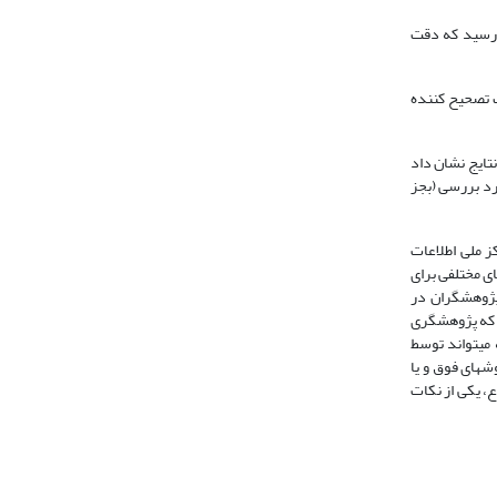
بررسی نمود و به این نتیجه رسید که دقت
ت تصحیح کننده
نتایج نشان داد
رد بررسی (بجز
ز ملی اطلاعات
‌­دهد. روشهای مختلفی برای
پژوهشگران در
 احتمالاً از روش Enterze استفاده می­کند؛ در حالی که پژوهشگری
نند که می­تواند توسط
وشهای فوق و یا
، یکی از نکات