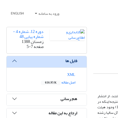
ورود به سامانه
ENGLISH
دوره 12، شماره 4 -
شماره پیاپی 48
زمستان 1388
صفحه
5-7
فایل ها
XML
اصل مقاله
616.95 K
تند، از انتشار
هم رسانی
تیجه اینکه در
فاصله‌ای نه چندان زیاد، تعداد قابل توجهی مجله علمی ـ پژوهشی در بسیاری از رشته‌های دانشگاهی منتشر شد. دو پیش‌نیاز اساسی برای نشر این نوع مجله‌ها (1) وجود هیئت
ارجاع به این مقاله
ظر، بود. در آن سالها رشته