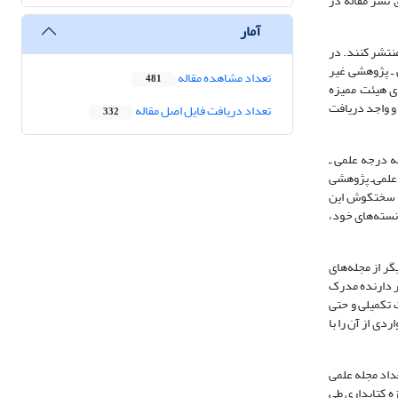
 نشر مقاله در
آمار
تابداری و اطلاع‌رسانی منتشر کنند. در
که مجله‌های علمی ـ پژوهشی غیر
تعداد مشاهده مقاله
481
ای هیئت ممیزه
 و واجد دریافت
تعداد دریافت فایل اصل مقاله
332
ه درجه علمی ـ
علمی‌ـ پژوهشی
 و سختکوش این
ی دانسته‌های خود،
وجهی از مدرسان کتابداری در پی 15 سال تلاش، به درجه استادی نایل شوند و در فاصله یک سال 3 مجله دیگر از مجله‌های
هر دارنده مدرک
ره‌های تحصیلات تکمیلی و حتی
دی از آن را با
این تعداد مجله علمی
زه کتابداری طی