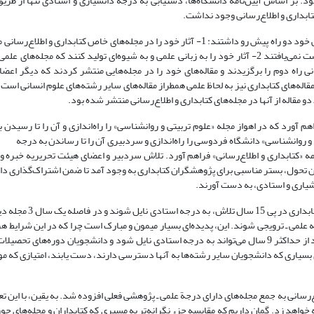
بود. بر اساس آیین‌نامه دانشگاه‌ها، دستیابی به درجه دانشیاری و استادی تنها از طریق
ابداری و اطلاع‌رسانی وجود نداشت.
کتابداران تحصیل کرده آن زمان برای نشر یافته‌های علمی و یا بررسیهای تحقیقاتی خود دو راه پیش رو داشتند: 1- آثار خود را در مجله‌‌های خاص ک
این‌صورت، با وجود تلاش علمی، به امتیازهای لازم برای دانشیاری و استادی دست نمی‌یافتند 2- آثار خود را به زبانی علمی و به شیوه‌ای تولید کنند 
راه دوم را برگزیدند و مقاله‌های خود را در مجله‌هایی منتشر کردند که دیگر اعض
ه مقاله‌های کتابداری نیز به لحاظ علمی همطراز مقاله‌های سایر رشته‌های علوم انسانی است
 دو مقاله از آنها در مجله‌های کتابداری و اطلاع‌رسانی منتشر شده بود.
 آورد که در اهواز مجله «علوم تربیتی و روانشناسی» را راه‌اندازی و آن را تا رسیدن ب
 و روانشناسی» دانشگاه فردوسی را راه‌اندازی و سردبیری آن را تا رساندن به درجه 
نامه «کتابداری و اطلاع‌رسانی» فراهم آورد. تلاش سردبیر و اعضای هیئت تحریریه خبره
 ـ پژوهشی نایل شود. با این تحول، بستر مناسبی برای پژوهشگران کتابداری به وجود آمد تا ضمن اشتراک‌گذار
انشیاری و استادی، به دست آورند.
پیامد این تحول مثبت این بود که در مدتی کوتاه تعداد قابل ت
ه علمی ـ ترویجی شوند. این، پدیده‌ای بسیار میمون و مبارک است چرا که در این شرایط 
دکتری، اگر به همان اندازه که به آموزش می‌پردازد به پژوهش نیز بپردازد، بعد از حداکثر 9 سال می‌تواند به درجه استادی نایل شود و دانشجویان دو
ی بسیاری که دانشجویان سایر رشته‌ها به آنها دسترسی دارند، دست یابند، امتیازی که موار
1388 سه مجلة حوزه کتابداری و اطلاع‌رسانی به جمع مجله‌های دارای درجة علمی ـ پژوهشی فعلی افزوده شد. به یقین، با 
خواهد زد. گمان داریم که مقایسه جزء نگرانه‌تر به مسیری که کتابداران و مجله‌های حو