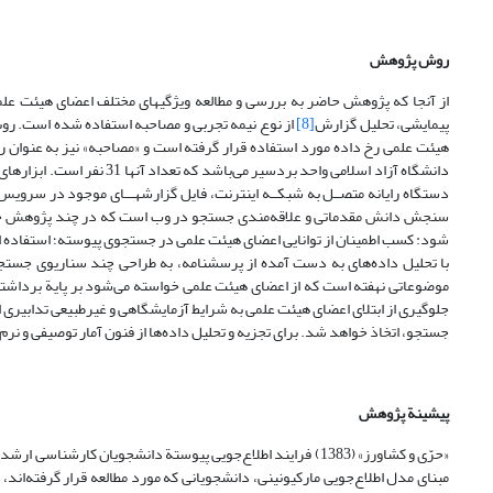
روش پژوهش
از آنجا که پژوهش حاضر به بررسی و مطالعه ویژگیهای مختلف اعضای هیئت علمی
پیمایشی، تحلیل گزارش
[8]
از نوع نیمه تجربی و مصاحبه استفاده شده است. رو
هیئت علمی رخ داده مورد استفاده قرار گرفته است و «مصاحبه» نیز به عنوا
دانشگاه آزاد اسلامی واحد ب
دستگاه رایانه متصــل به شبکــه اینترنت، فایل گزارشهـــای موجود در سرویس 
سنجش دانش مقدماتی و علاقه‌مندی جستجو در وب است که در چند پژوهش خارجی
شود: کسب اطمینان از توانایی اعضای هیئت علمی در جستجوی پیوسته؛ استفاده 
با تحلیل داده‌های به دست آمده از پرسشنامه، به طراحی چند سناریوی جست
موضوعاتی نهفته است که از اعضای هیئت علمی خواسته می‌شود بر پایة برداشتی که
جلوگیری از ابتلای اعضای هیئت علمی به شرایط آزمایشگاهی و غیرطبیعی تدابی
جستجو، اتخاذ خواهد شد. برای تجزیه و تحلیل داده‌ها از فنون آمار توصیفی و نرم‌افزارهای Microsoft Access و SPSS
پیشینة پژوهش
«حرّی و کشاورز» (1383) فرایند اطلاع‌جویی پیوستة دانشجویان کا
مبنای مدل اطلاع‌جویی مارکیونینی، دانشجویانی که مورد مطالعه قرار گرفته‌اند