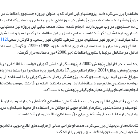
تلف را بررسی کرده‌اند. پژوهشهای این افراد که با عنوان «پروژه جستجوی اطلاعات در
این پژوهشها به حمایت «انجمن پژوهش در حوزه‌های علوم اجتماعی و انسانی کانادا» و ب
‌شان به جستجوی در وب می‌پردازند، انجام شده است. هدف نهایی این پروژه نیز دستیابی 
‌سازی نیازهایشان ذکر شده است. نتایج حاصل از این مطالعات در کنفرانسها و همایشهای
ـ که عبارتند از مرور غیر مستقیم، مرور شرطی، کاوش غیر رسمی، و کاوش رسمی
[12]
ـ
اطلاع‌جویی الیس مورد مطالعه قرار داده‌اند. در این مجموعه پژوهشها، رفتار اطلاع‌جویی مدی
از جمله افرادی است که رفتار جستجوی نوجوانان در وب را بررسی کرده است. در فاز اول پژوهش (2000)، پژوهشگر از دانش آموزان خ
بیابند. در بخش دوم پژوهش، بیلال(2001) رفتار اطلاع‌جویی 17 دانش‌آموز پایه هفتم را 
راخ شدن لایه ازن» جستجو کنند. پژوهشگر رفتار دانش‌آموزان را با استفاده از بس
خش سوم پژوهش بیلال(2002)،22 دانش آموز به دلخواه به جستجوی منابع مورد علاقةشان در وب پرداختند. البته در گزینش موضوع
ایی و طبقه‌بندی رفتارهای اطلاع‌جویی در محیط شبکه‌ای: مطالعه‌ای اکتشافی درباره نوجوانان
صیف و دسته‌بندی رفتارهای اطلاع‌جویی نوجوانان در استفاده از محیط شبکه‌ای؛ دریافت
نان در ارتباط با محیطی شبکه ای برای حلّ مسئله‌ای اطلاعاتی بیان شده است
.
در کتابخانه‌های دیجیتال بررسی کرد. هدف او طراحی مدلی از فرایندهای اطلاع‌جویی دانشجوی
نشجویان در جستجوی اطلاعات، چارچوبی را ارائه کند.