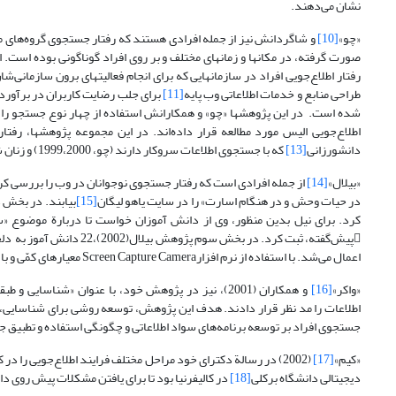
نشان می‌دهند.
«چو»
[10]
و شاگردانش نیز از جمله افرادی هستند که رفتار جستجوی گروه‌های مخ
صورت گرفته، در مکانها و زمانهای مختلف و بر روی افراد گوناگونی بوده است. 
رفتار اطلاع‌جویی افراد در سازمانهایی که برای انجام فعالیتهای برون سازمانی
طراحی منابع و خدمات اطلاعاتی وب پایه
[11]
برای جلب رضایت کاربران در برآورده
شده است. در این پژوهشها «چو» و همکارانش استفاده از چهار نوع جستجو را 
دانشورزانی
[13]
که با جستجوی اطلاعات سروکار دارند (چو،‌ 1999،2000) و زنان شاغل در مشاغل مرتبط با فناوری اطلاعات (چو،‌2000) مورد مطالعه قرار گرفت.
«بیلال»
[14]
در حیات وحش و در هنگام اسارت» را در سایت یاهو لیگان
[15]
کرد. برای نیل بدین منظور، وی از دانش آموزان خواست تا دربارة موضوع «سو
پیش‌گفته، ثبت کرد. در ب
اعمال می‌شد. با استفاده از نرم افزارScreen Capture Camera معیارهای کمّی و با انجام مصاحبه‌ای پایانی معیارهای کیفی پژوهش به دست آمد.
«واکر»
[16]
و همکاران (2001)، نیز در پژوهش خود، با عنوان «شناس
اطلاعات را مد نظر قرار دادند. هدف این پژوهش، توسعه روشی برای شناسایی، تو
جستجوی افراد بر توسعه برنامه‌های سواد اطلاعاتی و چگونگی استفاده و تطبیق جوا
«کیم»
[17]
(2002) در رسالة دکترای خود مراحل مختلف فرایند اطلاع‌جویی را 
دیجیتالی دانشگاه برکلی
[18]
در کالیفرنیا بود تا برای یافتن مشکلات پیش روی دا