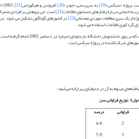
است، پروژه «سیکس»
[19]
به سرپرستی «جونز»
[20]
(فروتس و هیگوراس
[21]
، 3
تن به اجماعی دربارة رفتارهای جستجوی اطلاعات
[22]
است. این پژوهش بر افرادی متمرک
پروژه از یک سری مطالعات موردی مقدماتی
[23]
در کشورهای گوناگون تشکیل می شود. در ا
ای گردآوری اطلاعات استفاده می شود.
از جمله پژوهشهایی که در راستای تحقق این پروژه صورت گرفته، پژوهشی است که بر روی دانشجویا
ر کشورهای شرکت‌کننده در پروژة سیکس است.
ه‌های مربوط به آن در جدولهای زیر ارائه می‌شود:
وزیع فراوانی سن
فراوانی
درصد
4/6
2
7/9
3