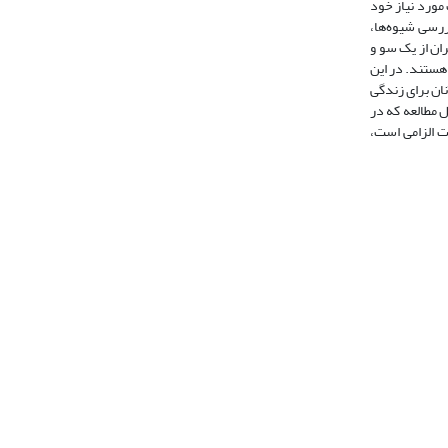
 مورد نیاز خود
 بررسی شیوه‌ها،
ران از یک سو و
 هستند. در این
نان برای زندگی
مارکیونینی، 1998) فرایندی است هدفمند و قابل مطالعه که در
ات الزامی است،