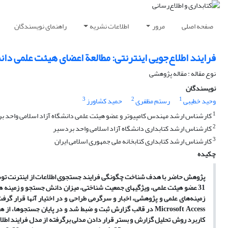
صفحه اصلی
مرور
اطلاعات نشریه
راهنمای نویسندگان
فرایند اطلاع‌جویی اینترنتی: مطالعة اعضای هیئت علمی دا
نوع مقاله : مقاله پژوهشی
نویسندگان
3
2
1
وحید خطیبی
رستم مظفری
حمید کشاورز
1
کارشناس ارشد مهندس کامپیوتر و عضو هیئت علمی دانشگاه آزاد اسلامی واحد ب
2
کارشناس ارشد کتابداری دانشگاه آزاد اسلامی واحد بردسیر
3
کارشناس ارشد کتابداری کتابخانه ملی جمهوری اسلامی ایران
چکیده
پژوهش حاضر با هدف شناخت چگونگی فرایند جستجوی اطلاعات از اینترنت توسط 
31 عضو هیئت علمی، ویژگیهای جمعیت شناختی، میزان دانش جستجو و زمینه ها
زمینه‌های علمی و پژوهشی،‌ اخبار و سرگرمی طراحی و در اختیار آنها قرار گرفت
Microsoft Access
در قالب گزارش ثبت و ضبط شد و در پایان جستجوها،‌ از
کاربرد روش تحلیل گزارش و بستر قرار دادن مدلی برگرفته از مدل فرایند اط