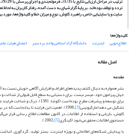
ترتیب
در مراحل ارزیابی نتایج با 1/35%، فرموله‌بندی و اجرای پرسش با 9/29%، گزینش منبع با 7/15%، استخراج اطلاعات با1/15%، دریافت مسئله با 2/2% و توقف/تأمل با 9/1%
تردد و توقف بوده‌اند. بر پایة گزارشهای به دست آمده، رفتار کاربران به لحاظ 
سایت و یا سایتهایی خاص،‌ راهبرد کاوش، نوع و میزان خطا و کلیدواژه‌ها، مورد 
کلیدواژه‌ها
اطلاع‌جویی
اینترنت
دانشگاه آزاد اسلامی واحد بردسیر
اعضای هیئت علم
اصل مقاله
مقدمه
بشر همواره به دنبال کشف پدیده‌های اطراف و افزایش آگاهی خویش نسبت به آنها
جهان پیرامون خود، میسر نیست. برای دستیابی به سطح قابل قبولی از شناخت و درک
برای توسعه و پیشرفت مطرح بوده است (کوشا، 1381). درک و شناخت فرایند جستجوی اطلاعات و توسعه سامانه‌ها
تشکیل می دهد(مارکیونینی
[3]
،1998). اهمیت این فرایند تا بدانجاست که در برخی از متون از آن با نام «فرایند تبدیل اطلاعات به دانش» یاد می کنند(رافست
کاوش، بازیابی و استفاده از اطلاعات در کانون مطالعات اطلاع رسانی قرار می‌گ
جستجوی اطلاعات محقق می‌شود (کینگری
[5]
،2002 ).
با پیدایش شبکه‌های اطلاعاتی و بویژه اینترنت، بستر تولید، گردآوری، انباشت