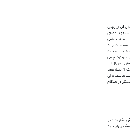
طی آن‌ از روش
 جستجوی اعضای
ای هیئت علمی
کیونینی، مصاحبه، چند
. پرسشنامة پیشگفته، پرسشنامة
ه و توزیع می
هش. پس از آن،
 از سناریوها
 بیابند. برای
هشگر در هنگام
وهش نشان داد بر
مشابهی از خود