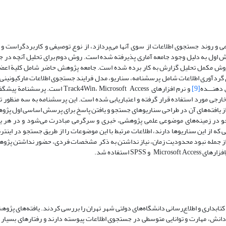
 و روند جستجوی اطلاعات از سوی آنها می‌پردازد، از نوع توصیفی و کاربردگراست و 
ش اول به دلیل وجود جامعه آماری پذیرفته شده است. روش دوم برای تحلیل آنچه در
ن روش مکمل تحلیل گزارش به کار برده شده است. جامعه پژوهش حاضر شامل کلیة اعض
ردسیر می‌باشد که تعداد آنها 31 نفر است. ابزارهای گردآوری اطلاعات شامل پرسشنامه، سناریو، مدل فرایند جستجوی اطلاعات مار
دهنـــده
[9]
و نرم افزارهای Track4Win، Microsoft Access است
 مورد استفاده قرار گرفته و اعتباریابی شده است. این پرسشنامه به سه منظور تهی
از یافته‌های آن در طراحی سناریوهای جستجو و یافتن پاسخ برای پرسش اساسی اول پژو
جو در زمینه‌های موضوعی علمی پژوهشی، خبری و سرگرمی مبادرت می‌شود و در هر یک
 از این سناریوها دارند، اطلاعات مرتبط با این موضوعات را از طریق جستجو در اینترنت
ری از جمله نبود محدودیت زمان، نیاز نداشتن به ذکر مشخصات فردی، حضور نداشتن پژو
 استفاده شد.
رشناسی ارشد کتابداری و اطلاع‌رسانی دانشگاه‌های دولتی شهر تهران را بررسی کردند. یافته‌های پژ
، دانش، مهارت و توانایی متوسطی در جستجوی اطلاعات پیوسته دارند و رفتارهای بسیار 