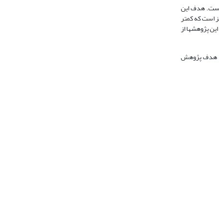
200) است. هدف این
ز است که کمتر
ین پژوهشها از
ن دانشگاه بارسلونای اسپانیا در دسامبر 2002 انجام گرفته است. هدف پژوهش