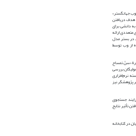
 وب جهانگستر»
ا هدف دریافتن
به دانشی برای
 متعددی ارائه
 در بستر مدل
ران و متخصصان فناوری اطلاعات(چو، 1998) 1999، چگونگی استفاده از وب توسط
واست تا اطلاعاتی دربارة «سنّ تمساح
در استفاده از یاهولیگان بررسی
ته نرم‌افزاری
ات، نظر پژوهشگر نیز
» فرایند جستجوی
ن تأثیر نتایج
ان در کتابخانه