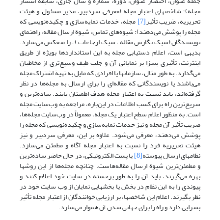
جمله عنوان، ‌اختصار عنوان، دوره، ‌شماره و سال جاری، ‌سابقة انتشار
مجله)؛ شاخصهای اعتبار مجله (معرفی سردبیر، مدیر مسئول و هیئت
تحریریه، ضریب تأثیر
[7]
مجله، ‌خدمات نمایه‌سازی و چکیده‌نویسی که
مجله را پوشش می‌دهند)؛ شیوه‌های تماس، شیوة ارسال مقاله، راهنمای
نویسندگان (سبک نگارش مقاله ‌، سبک ارجاعات ) ـ را منعکس می‌سازد.
بدیهی است، اعلام دستیابی مجله به این استانداردها بویژه از طریق
اینترنت، تأثیری بسزا بر نمایانی آن و جلب طیف وسیع‌تری از مخاطبان
می‌گذارد. به طور مثال، سازمانها یا افرادی که مایل به تهیة اشتراک مجله
می‌باشند یا نویسندگانی که مقاله‌ای را برای ارسال به مجله‌ها در نظر
گرفته‌اند، باید نسبت به اعتبار مجله هدف اطمینان یابند. ساده‌ترین و
سریع‌ترین راه برای کسب اطلاعات در این‌باره، مراجعه به وب‌سایت مجله
است. به منظور اعلام سطح اعتبار یک مجله، معمولاً در وب‌سایت مجله‌ها،
ضریب تأثیر آن مجله و نیز خدمات نمایه‌سازی و چکیده‌نویسی که مجله را
پوشش می‌دهند، معرفی می‌شود. علاوه بر این، معرفی سردبیر و نیز
هیئت تحریریه فرد را نسبت به اعتبار مجله آگاه و مطمئن می‌سازد.
نظامهای ارسال پیوسته
[8]
یا پست الکترونیکی، در حال حاضر ساده‌ترین
و مطمئن‌ترین شیوة ارسال مقاله‌هاست. چنانچه مجله‌ها از این روشها
بهره می‌گیرند، باید آن را به طور برجسته در سایت خود اعلام کنند و
پیوندی را به این نظام در بخش‌ یا بخشهایی نمایان از وب سایت خود در
نظر بگیرند. اعلام این شاخصها، بر ارزیابی خوانندگان از اعتبار مجله تأثیر
بسزایی دارد و راه را برای جهانی شدن آن هموار می‌سازد.