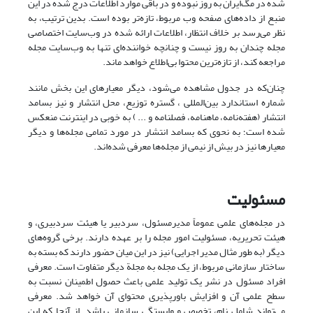
شده در مگ‌ایران به روز نبوده و در باقی موارد اطلاعات درج شده در این
منبع از داده‌های صفحه وب مربوط، تازه‌تر بوده است. بدین ترتیب، به
نظر می‌رسد بر خلاف انتظار، اطلاعات ارائه شده در وب‌سایت اختصاصی
مجله چندان به روز نیست و چنانچه خواننده‌ای تنها به وب‌سایت مجله
مراجعه کند، از تازه‌ترین محتوا بی‌اطلاع خواهد ماند.
چنان‌که در جدول مشاهده می‌شود، دیگر معیارهای این بخش مانند
شماره استاندارد بین‌المللی ، گستره توزیع، محل انتشار و نیز بسامد
انتشار (هفته‌نامه، ماهنامه، فصلنامه و ... ) به خوبی در اینترنت منعکس
شده است؛ به نحوی که بسامد انتشار در مورد تمامی مجله‌ها و دیگر
معیارها نیز در بیش از نیمی از مجله‌ها معرفی شده‌اند.
مسئولیت
در مجله‌های علمی عموماً مدیرمسئول، سردبیر یا هیئت سردبیری، و
هیئت تحریریه، مسئولیت امور مجله را بر عهده دارند. برخی گروه‌های
دیگر (به طور مثال مدیر اجرایی) نیز در این میان حضور دارند که بسته به
ساختار سازمانی مربوط، از یک مجله به مجلة دیگر متفاوت است. معرفی
افراد مسئول در نشر یک تولید علمی باعث حصول اطمینان نسبت به
سطح علمی آن و افزایش باورپذیری محتوای آن خواهد شد. معرفی
می‌تواند شامل نام،‌ تخصص و وابستگی سازمانی باشد. از آنجا که این