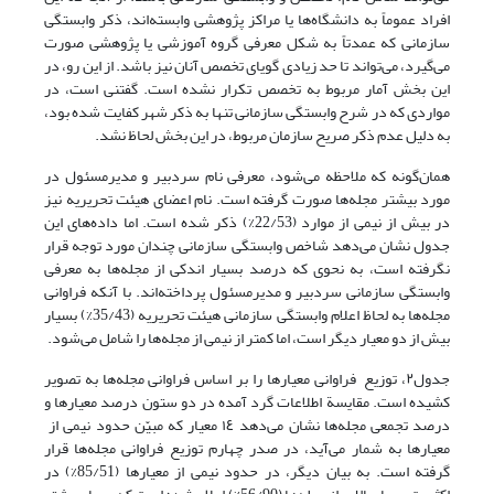
افراد عموماً به دانشگاه‌ها یا مراکز پژوهشی وابسته‌اند، ذکر وابستگی
سازمانی که عمدتاً به شکل معرفی گروه آموزشی یا پژوهشی صورت
می‌گیرد، می‌تواند تا حد زیادی گویای تخصص آنان نیز باشد. از این رو، در
این بخش آمار مربوط به تخصص تکرار نشده است. گفتنی است، در
مواردی که در شرح وابستگی سازمانی تنها به ذکر شهر کفایت شده بود،
به دلیل عدم ذکر صریح سازمان مربوط، در این بخش لحاظ نشد.
همان‌گونه که ملاحظه می‌شود، معرفی نام سردبیر و مدیرمسئول در
مورد بیشتر مجله‌ها صورت گرفته است. نام اعضای هیئت تحریریه نیز
در بیش از نیمی از موارد (22/53%) ذکر شده است. اما داده‌های این
جدول نشان می‌دهد شاخص وابستگی سازمانی چندان مورد توجه قرار
نگرفته است، به نحوی که درصد بسیار اندکی از مجله‌ها به معرفی
وابستگی سازمانی سردبیر و مدیرمسئول پرداخته‌اند. با آنکه فراوانی
مجله‌ها به لحاظ اعلام وابستگی سازمانی هیئت تحریریه (35/43%) بسیار
بیش از دو معیار دیگر است، اما کمتر از نیمی از مجله‌ها را شامل می‌شود.
جدول٢، توزیع فراوانی معیارها را بر اساس فراوانی مجله‌ها به تصویر
کشیده است. مقایسة اطلاعات گرد آمده در دو ستون درصد معیارها و
درصد تجمعی مجله‌ها نشان می‌دهد ١٤ معیار که مبیّن حدود نیمی از
معیارها به شمار می‌آید، در صدر چهارم توزیع فراوانی مجله‌ها قرار
گرفته است. به بیان دیگر، در حدود نیمی از معیارها (85/51%) در