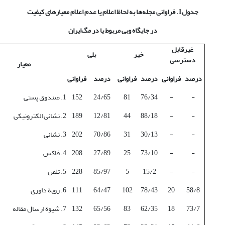
جدول1. فراوانی مجله‌ها به لحاظ اعلام یا عدم اعلام معیارهای کیفیت
در جایگاه وبی مربوط یا در مگ‌ایران
غیرقابل
خیر
بلی
دسترسی
معیار
درصد
فراوانی
درصد
فراوانی
درصد
فراوانی
-
-
76/34
81
24/65
152
1. صندوق پستی
-
-
88/18
44
12/81
189
2. نشانی الکترونیکی
-
-
30/13
31
70/86
202
3. نشانی
-
-
73/10
25
27/89
208
4. فاکس
-
-
15/2
5
85/97
228
5. تلفن
58/8
20
78/43
102
64/47
111
6. رویة داوری
73/7
18
62/35
83
65/56
132
7. شیوة ارسال مقاله