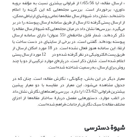
« ارسال مقاله» (با 65/56%) از فراوانی بیشتری نسبت به مؤلفه «رویه
داوری» برخوردار است. بررسی مجله‌هایی که این گزینه را اعلام
داشته‌اند، نشان داد شیوة ارسال مقاله‌ها تمامی روشهای ارتباطی ممکن،
از ارسال پستی گرفته تا ارسال از طریق سامانه ارسال پیوسته، را در بر
می‌گیرد. بررسی‌ها نشان داد در میان مجله‌هایی که شیوة ارسال مقاله را
ذکر کرده‌اند، شمار قابل ملاحظه‌ای (55 عنوان) دارای سامانه ارسال
پیوسته بوده‌اند. گفتنی است، در برخی از سایتهای در دست ساخت یا
ارتقا، این سامانه هنوز فعال نشده است. در 18 مورد امکان ارسال از
طریق پست الکترونیکی در نظر گرفته شده و در 12 مورد ارسال پستی
اعلام شده است. شایان ذکر است، در پاره‌ای موارد ترکیبی از دو یا چند
روش برای ارسال، به رسمیت شناخته شده است.
معیار دیگر در این بخش، چگونگی « نگارش مقاله» است. چنان‌ که در
جدول مشاهده می‌شود، این معیار در مقایسه با دو معیار پیشین
بیشترین فراوانی (23/62%) را دارد. بررسی راهنماهای نگارش نشان داد
در اغلب موارد،‌ دستورهایی مفصل دربارة ساختار مقاله‌ها از اجزای
مختلف مقاله تا سبک نگارش ارجاعات فراهم شده است.
شیوة دسترسی