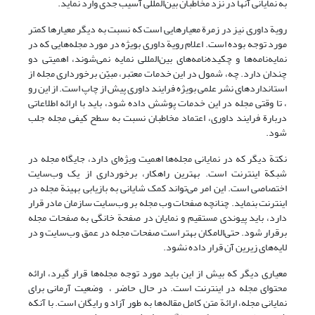
به نمایانی آنها در نزد مخاطبان بین‌المللی آسیب جدی وارد نماید.
رویة داوری نیز در زمرة معیارهایی است که نسبت به دیگر معیارها کمتر
مورد توجه بوده است. اعلام رویة داوری بویژه در مورد مجله‌هایی که در
نمایه‌نامه‌ها و چکیده‌نامه‌های بین‌المللی نمایه نمی‌شوند، اهمیتی دو
چندان دارد. چه، شمول در این خدمات معتبر، مبیّن برخورداری مجله از
استانداردهای نشر علمی بویژه فرایند داوری پیش از چاپ است. از این رو
، تا وقتی مجله در این خدمات پوشش داده شود، باید با ارائه اطلاعاتی
دربارة فرایند داوری، اعتماد مخاطبان نسبت به سطح کیفی مجله جلب
شود.
نکتة دیگر که در نمایانی مجله‌ها اهمیت ویژه‌ای دارد، جایگاه مجله در
شبکة اینترنت است. بهترین راهکار، برخورداری از یک وب‌سایت
اختصاصی است. این امر می‌تواند کمک شایانی به بازیابی بهینة مجله در
اینترنت بنماید. چنانچه صفحات وب مجله بر وب‌سایت سازمان مادر قرار
دارد،‌ باید پیوندی مستقیم و نمایان در صفحة خانگی به صفحات مجله
برقرار شود. حتی‌الامکان بهتر است صفحات مجله در عمق وب‌سایت و در
لایه‌های زیرین آن قرار داده نشود.
معیاری دیگر که بیش از این باید مورد توجه مجله‌ها قرار گیرد، ارائه
محتوای مجله در اینترنت است. در حال حاضر ، ‌ وضعیت آرمانی برای
نمایانی مجله، ارائة متن کامل مقاله‌ها به طور آزاد و رایگان است. با آنکه