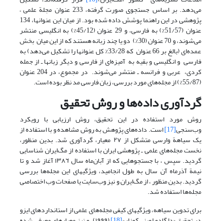
می‌دهد. بر اساس جستجوی صورت گرفته، 233 عنوان مجلة علمی –
عنوان (51/57%) به فارسی، و 29 عنوان (45/12%) به انگلیسی منتشر
می‌شوند، و 70 عنوان (30%) دو یا چند زبانه هستند که از این میان بخش
عمده‌ای (بالغ بر ‌66 عنوان که 33/28% کل عنوانها را تشکیل می‌دهد) به
فارسی و انگلیسی و بقیه به آمیزه‌ای از فارسی و دیگر زبانها ـ از جمله
کردی، عربی و فرانسه ـ منتشر می‌شوند. در مجموع، در 204 عنوان
(55/87%) از مجله‌های مورد بررسی، زبان فارسی مد نظر بوده است.
گردآوری داده‌ها و روش تحقیق
روش مورد استفاده در این تحقیق، روش ارزیابی با رویکرد
وب‌سنجی
[17]
است. داده‌های پژوهش به روش مشاهده و با استفاده از
یک سیاهة وارسی متشکل از ٢٧ معیار، گردآوری شد. بدین منظور،
نخست مجله‌های علمی ـ پژوهشی ایران با استفاده از مگ‌ایران شناسایی
گردید. سپس ،‌ با جستجوهایی که از آبان‌ماه سال ١٣٨٦ آغاز شد و تا
نیمة آذرماه آن سال به طول انجامید، ویژگیهای این مجله‌ها بررسی
گردید. بدین منظور ، از مگ‌ایران و نیز وب‌سایت یا صفحات وب اختصاصی
مجله‌ها استفاده شد.
برای تدوین سیاهه، ویژگیهای کیفی مجله‌های علمی از استانداردهای ایزو
در تحقیق «دلگادو لوپز ـ کوزار»
[18]
(١٩٩٩)، و نیز معیارهای معرفی شده