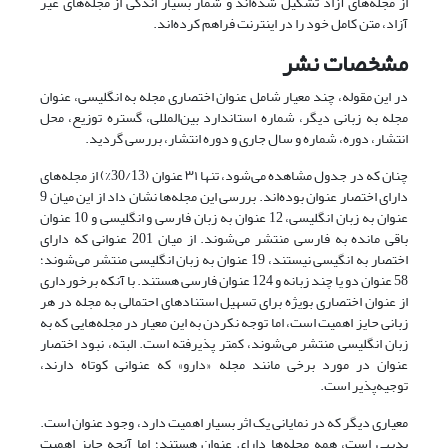
از مجله‌های آزاد تشکیل شده‌اند و شمار بسیار اندکی از مجله‌های غیر
آزاد، متن کامل خود را در اینترنت فراهم کرده‌اند.
مشخصات نشر
در این مقوله، چند معیار شامل عنوان اختصاری مجله به انگلیسی، عنوان
مجله به زبانی دیگر، شماره استاندارد بین‌المللی، گستره توزیع، محل
انتشار، دوره، شماره و سال جاری و دوره انتشار، بررسی گردید.
چنان که در جدول مشاهده می‌شود، تنها ٣١ عنوان (30/13%) از مجله‌های
دارای اختصار عنوان بوده‌اند. بررسی این مجله‌ها نشان داد از این میان 9
عنوان به زبان انگلیسی، 12 عنوان به زبان فارسی و انگلیسی و 10 عنوان
باقی مانده به فارسی منتشر می‌شوند. از میان 201 عنوانی که دارای
اختصار به انگیسی نیستند، 19 عنوان به زبان انگلیسی منتشر می‌شوند؛
58 عنوان دو یا چند زبانه و 124 عنوان فارسی هستند. با آنکه برخورداری
از عنوان اختصاری بویژه برای تسهیل استنادهای احتمالی به مجله در هر
زبانی حایز اهمیت است، اما توجه نکردن به این معیار در مجله‌هایی که به
زبان انگلیسی منتشر می‌شوند، کمتر پذیرفته است. البته، نبود اختصار
عنوان در مورد برخی مانند مجله «دارو» که عنوانی کوتاه دارند،
توجیه‌پذیر است.
معیاری دیگر که در نمایانی یک اثر بسیار اهمیت دارد، وجود عنوان است.
بدیهی است، همه مجله‌ها دارای عنوان هستند؛ اما آنچه حایز اهمیت