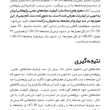
اکثریت بسیار بالایی از مجله‌ها (56/90%) اعلام شده است که بسیار بیشتر
از سه چهارم مجله‌ها را در بر می‌گیرد. بدین ترتیب، فرضیة این پژوهش
مبنی بر آنکه
«معیارهای استاندارد کیفیت مجله‌های علمی ـ پژوهشی ایران
به خوبی در اینترنت معرفی شده است، به نحوی که دست کم نیمی از این
معیارها در سه چهارم از مجله‌ها به نمایش درآمده است
» تأیید می‌شود.
چنانچه بخواهیم نگاهی نزدیک‌تر به این آمار داشته‌ باشیم ، 19 معیار
(37/70%) از کلّ معیارها در حدود نیمی از مجله‌ها (50/51%) و همچنین ٢٢
معیار (48/81%) از کلّ معیارها، در حدود یک چهارم از مجله‌ها (46/21%)
مشاهده شده است.
نتیجه‌گیری
یافته‌های این تحقیق نشان داد بیش از سه چهارم مجله‌های علمی ـ
پژوهشی مورد بررسی، به خوبی در اینترنت معرفی شده‌اند ،‌ به نحوی که
این مجله‌ها دست کم نیمی از معیارهای مورد تأکید در این پژوهش را مد
نظر داشته و اطلاعاتی را در مورد آنها در پایگاه مگ‌ایران یا در وب‌گاه‌های
اختصاصی خود فراهم آورده‌اند. بدین ترتیب ، می‌توان کیفیت معرفی
مجله‌های علمی ـ پژوهشی ایران در اینترنت را خوب ارزیابی کرد. با این
حال، نباید این مسئله را از نظر دور داشت، شمار مجله‌هایی که بیش از
سه چهارم استانداردها را رعایت کرده‌اند، تنها 47/30% از مجله‌ها را