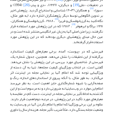
در تحقیقات «علی
[19]
و دیگران» (١٩٩٦)، «دی و پیتر»
[20]
(1994) و
[21]
«سوزا»
و همکاران (٢٠٠٣) شناسایی و استخراج گردید. پژوهش اخیر
بر تدوین الگوهایی توسط دیگر پژوهشگران اشاره دارد (به طور مثال،
[22]
نگاه کنید به کرزیانوفسکی و فریرا
، ١٩٨٨ ، کرزیانوفسکی و همکاران ،
[23]
١٩٩١؛ براگا و ابرهوفر
،‌ ١٩٨٢) که در این پژوهش مورد استفاده قرار
نگرفتند، زیرا متن اصلی آنها به زبان غیر انگلیسی منتشر شده است و در
عین حال مبنای پژوهشهای دیگری بوده‌اند که در این پژوهش مورد
استفاده قرار گرفته‌اند.
فهرستی که در «پیوست» آمده، برخی معیارهای کیفیت استاندارد
برگرفته از این تحقیقات را نشان می‌دهد. همچنین، جدول شماره یک،
فهرستی از شاخصهای مورد بررسی در این پژوهش را نشان می‌دهد.
گفتنی است، در انتخاب ویژگیهای کیفیت مجله‌ها، تنها به آن دسته از
ویژگیهایی توجه شد که اعلام آنها بر نمایانی مجله در اینترنت اثر
می‌گذارد. به طور مثال، با آنکه پیروی از استانداردهای اندازه، رنگ و
صفحه‌آرایی یا شیوه شماره‌گذاری حایز اهمیت است، به نظر می‌رسد
اعلام این موارد در وب‌سایتها نه ضرورتی دارد و نه مرسوم است و از این
گذشته به لحاظ تأثیر بر نمایانی مجله در اینترنت، دست کم در مقایسه با
معیارهای مورد تأکید در این پژوهش، در مرتبه دوم اهمیت قرار دارند.
علاوه بر این، برخی ویژگیها که اعلام یا اعلام نکردن آنها در وب‌سایت به
وضعیت مجله بستگی دارد، مثلاً ضریب تأثیر مجله، هزینه ارسال یا داوری