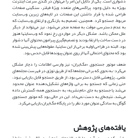
دشواری است. یکی از دلایل این امر را می‌توان در کُندی سرعت اینترنت
بویژه به دلیل وجود پراکسی‌های متعدد ویژة فیلتر، سنگینی صفحات
طراحی شده یا قرار داشتن این صفحات در لایه‌های زیرین وب‌سایت
مربوط، جستجو کرد. همچنین، تصمیم به بازنگری و ارتقای وب‌سایت که
به عدم دسترسی موقت به صفحه منجر می‌شود، نیز می‌تواند از دیگر
علل ممکن باشد. مشکل دیگر در مواردی رخ نمود که وب‌سایتها هنوز
در دست ساخت یا ارتقا بودند و تصمیم‌گیری پیرامون محتوای آنها دشوار
بود. البته در طراحی اولیه برخی از این سایتها، مقوله‌هایی پیش‌بینی شده
بود که محتوای احتمالی آنها از روی عنوان پیوندها قابل حدس بود.
ضعف موتور جستجوی «مگ‌ایران» نیز وارسی اطلاعات را دچار مشکل
می‌کرد؛ به نحوی که برخی مجله‌ها که از طریق تورّق در فهرست مجله‌های
علمی ـ پژوهشی قابل دسترسی بود،‌ از طریق جستجو قابل بازیابی نبود،
حتی زمانی که جستجو به برخی واژه‌های تشکیل‌دهنده عنوان محدود
می‌شد یا جستجو به جای «نام نشریه» به «جستجوی همه» گسترش داده
می‌شد، نتیجه‌ای به دست نمی‌داد. این در حالی بود که موتور جستجوی
گوگل به سادگی عنوان مورد نظر را در پایگاه مگ‌ایران بازیابی می‌کرد.
یافته‌های پژوهش
بخشی که در پی می‌آید، به ارائه یافته‌های پژوهش در قالب شش مقولة