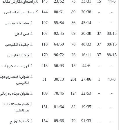
44/6
15
33/31
73
23/62
145
8. راهنمای نگارش مقاله
-
-
20/38
89
80/61
144
9. دسترسی اختصاصی
-
-
45/14
36
55/84
197
سایت اختصاصی
88/15
37
20/38
89
92/45
107
متن کامل
88/15
37
48/33
78
64/50
118
چکیده انگلیسی
88/15
37
16/11
26
96/72
170
چکیده فارسی
-
-
44/6
15
56/93
218
فهرست مندرجات
عنوان اختصاری مجله
31
30/13
201
27/86
1
43/0
انگلیسی
-
-
22/53
124
78/46
109
عنوان مجله به زبانی
شماره استاندارد
151
81/64
82
19/35
-
-
بین‌المللی
-
-
91/33
79
09/66
154
گستره توزیع