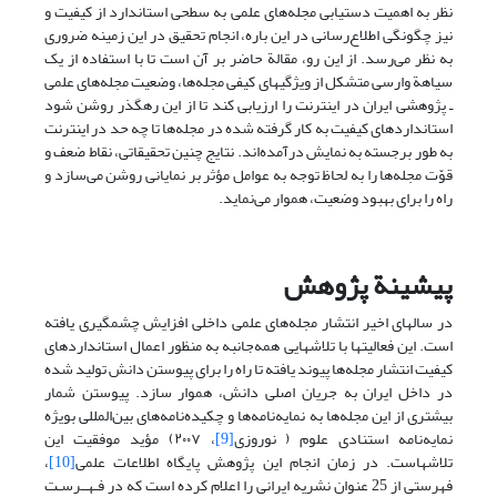
نظر به اهمیت دستیابی مجله‌های علمی به سطحی استاندارد از کیفیت و
نیز چگونگی اطلاع‌رسانی در این باره، انجام تحقیق در این زمینه ضروری
به نظر می‌رسد. از این رو، مقالة حاضر بر آن است تا با استفاده از یک
سیاهة وارسی متشکل از ویژگیهای کیفی مجله‌ها، وضعیت مجله‌های علمی
ـ پژوهشی ایران در اینترنت را ارزیابی کند تا از این رهگذر روشن شود
استانداردهای کیفیت به کار گرفته شده در مجله‌ها تا چه حد در اینترنت
به طور برجسته به نمایش درآمده‌اند. نتایج چنین تحقیقاتی، نقاط ضعف و
قوّت مجله‌ها را به لحاظ توجه به عوامل مؤثر بر نمایانی روشن می‌سازد و
راه را برای بهبود وضعیت، هموار می‌نماید.
پیشینة پژوهش
در سالهای اخیر انتشار مجله‌های علمی داخلی افزایش چشمگیری یافته
است. این فعالیتها با تلاشهایی همه‌جانبه به منظور اعمال استانداردهای
کیفیت انتشار مجله‌ها پیوند یافته تا راه را برای پیوستن دانش تولید شده
در داخل ایران به جریان اصلی دانش، هموار سازد. پیوستن شمار
بیشتری از این مجله‌ها به نمایه‌نامه‌ها و چکیده‌نامه‌های بین‌المللی بویژه
نمایه‌نامه استنادی علوم ( نوروزی
[9]
، ٢٠٠٧) مؤید موفقیت این
تلاشهاست. در زمان انجام این پژوهش پایگاه اطلاعات علمی
[10]
،‌
فهرستی از 25 عنوان نشریه ایرانی را اعلام کرده است که در فـهــرسـت