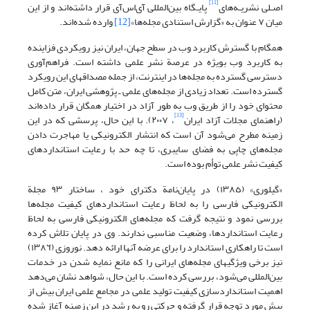
[11]
اصـلی نشریـه‌های
پایـگاه بین‌المللی آی‌اس‌آی قرار داشته‌اند و از این
میان ٧ عنوان به «گزارش استنادی مجله‌ها»
[12]
وارده شده‌اند.
همگام با گسترش کاربرد وب در سطح جهان، ایران نیز رویکردی فزاینده
به کاربرد وب بویژه در عرصة نشر علمی داشته است. فراهم‌آوری
دسترسی گسترده به مجله‌ها در اینترنت، از جمله مصداقهای این رویکرد
گسترده است. تعداد زیادی از مجله‌های علمی ـ پژوهشی ایران، متن کامل
محتوای خود را از طریق وب به طور آزاد در اختیار همگان قرار داده‌اند
[13]
(راهنمای مجلات آزاد ایران
، ٢٠٠٧). با این حال، پرسشی که در این
زمینه مطرح می‌شود آن است که انتشار الکترونیکی یا مهاجرت دادن
مجله‌های چاپی به فضای سایبری، تا چه حد با رعایت استانداردهای
کیفیت نشر علمی توأم بوده است.
«گیلوری» (١٣٨٥) در پایان‌نامة دکترای خود ، ساختار ٩٣ مجلة
الکترونیکی فارسی را به لحاظ رعایت استانداردهای کیفیت مجله‌ها
بررسی نمود و نتیجه گرفت که مجله‌های الکترونیکی فارسی به لحاظ
رعایت استانداردها، وضعیت مناسبی ندارند. وی در پایان تلاش کرده
است تا راهکاری استاندارد را برای عرضه آنها ارائه دهد. نوروزی (١٣٨٦)
نیز برخی ویژگیهای مجله‌های ایرانی را که مانع نمایه‌ شدن در خدمات
بین‌المللی می‌شود، بررسی کرده است. با این حال، ‌شواهد نشان می‌دهد
اهمیت استانداردسازی کیفیت تولید علمی در مجامع علمی ایران بیش از
پیش مورد توجه قرار گرفته و حرکتی رو به رشد در این زمینه آغاز شده