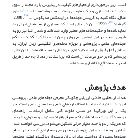
است، زیرا برخورداری از معیارهای کیفیت در پذیرش یا رد مجله از سوی
خدمات نمایه‌سازی و چکیده‌نویسی معتبر، سرنوشت‌ساز است (به طور
[14]
مثال، نگاه کنید به گزینش مجله‌ها در ایندکس مدیکوس ...
، 2008؛
[15]
گارفیلد
؛ 1990). این در حالی است که بسیاری از مجله‌های ایرانی به
نمایه‌نامه‌ها و چکیده‌نامه‌های معتبر وارد شده‌اند و شمار آنها نیز رو به
فزونی است. بر این اساس، می‌توان چنین استنباط کرد که دست کم
مجله‌های علمی ـ پژوهشی و بویژه مجله‌های انگلیسی زبان ایران، به
سطحی قابل قبول از استانداردهای بین‌المللی دست یافته‌اند. با این حال،‌
پرسشی که بر جای می‌ماند آن است که این استانداردها تا چه حد از طریق
اینترنت به اطلاع مخاطبان رسیده است.
هدف پژوهش
هدف از تحقیق حاضر، ارزیابی چگونگی معرفی مجله‌های علمی ـ پژوهشی
ایران در اینترنت به لحاظ استانداردهای کیفی مجله‌های علمی است. هر
یک از این ویژگیها در شش مقولة کلی‌ شامل ارتباطات، راهنمای
نویسندگان، مشخصات اشتراک، معرفی افراد مسئول، و محتوای نشریه ـ
که هر یک از دو یا چند معیار جزئی‌ تشکیل می‌شود ـ بررسی خواهند شد.
شایان توجه است، این پژوهش به بررسی معیارهای کیفیت در سطح
مجله‌ها بسنده کرده است. بنابراین، آن دسته از ویژگیهای اعتبار مجله‌ها