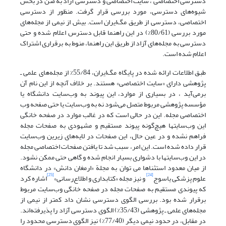
دسترسی اختصاصی ، سایت اختصاصی و دسترسی آزاد به متن در بخش
شیوه‌های دسترسی، مورد بررسی قرار گرفت. منظور از دسترسی
اختصاصی، دسترسی از طریق مگ‌ایران است. بیش از نیمی از مجله‌های
مورد بررسی (80/61%) در این راهنما قابل دسترس اعلام شده‌ و حتی
دسترسی به مجله‌های آزاد از طریق این راهنما، منوط به برقراری اشتراک
اعلام شده است.
طبق اطلاعات ارائه شده در پایگاه مگ‌ایران، 55/84% از مجله‌های علمی ـ
پژوهشی دارای «سایت اختصاصی» هستند. بر خلاف آنچه از این نام آن
برمی‌آید ،‌ در بسیاری از موارد، این پیوند به وب‌سایت دانشگاه یا
مؤسسه پژوهشی مربوط متصل می‌شود نه به وب‌سایت یا حتی صفحه وب
اختصاصی مجله. این در حالی است که در غالب موارد در صفحه خانگی
این وب‌سایتها هیچ‌گونه پیوند مستقیم و مشهودی به صفحات مجله
فراهم نشده و در عین حال،‌ این صفحات در لایه‌های زیرین وب‌سایت
قرار داده شده است. این امر، سبب شد تا یافتن صفحات اختصاصی مجله
در این وب‌سایتها با دشواری بسیار انجام شده و گاهی حتی ممکن نشود.
از میان معدود استثنا‌ها می توان به مجلة «ارمغان دانش» در دانشگاه
[25]
[24]
علوم پزشکی یاسوج
و نیز مجله «کتابداری و اطلا‌ع‌رسانی»
اشاره کرد
که پیوندی مستقیم به صفحات مجله در صفحه خانگی وب‌سایت مربوط
برقرار شده بود. بررسی الگوی دسترسی نشان داد کمتر از نیمی از
مجله‌های علمی ـ پژوهشی (35/43%) الگوی دسترسی آزاد را پذیرفته‌اند.
در مقابل، در حدود نیمی دیگر (77/40%) نیز الگوی دسترسی محدود را