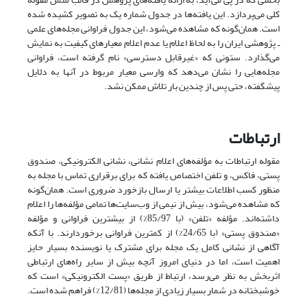
کلی می‌پردازد. این یافته‌ها در جدول شماره یک به تصویر کشیده شده
است. همان‌گونه که مشاهده می‌شود، این جدول فراوانی مجله‌های علمی
ـ پژوهشی ایران را به لحاظ اعلام یا عدم اعلام معیارهای کیفیت به نمایش
می‌گذارد. ستونی که «غیرقابل دسترسی» نام گرفته است،‌ فراوانی
مجله‌هایی را نشان می‌دهد که وارسی معیار مربوط در آنها به دلایل
پیشگفته، حتی پس از چندین بار تلاش ممکن نشد.
ارتباطات
مقوله ارتباطات به مؤلفه‌های اعلام نشانی، نشانی الکترونیکی، صندوق
پستی، فاکس، و تلفن اختصاص یافته که برای برقراری تماس با مجله به
منظور کسب اطلاعات بیشتر یا ارسال بازخورد ضروری است. همان‌گونه
که مشاهده می‌شود، بیش از نیمی از وب‌سایت‌ها تمامی مؤلفه‌ها را اعلام
داشته‌اند. مؤلفه «تلفن» (با 85/97%) از بیشترین فراوانی و مؤلفه
«صندوق پستی» (با 24/65%) از کمترین فراوانی برخوردارند. با آنکه
آگاهی از نشانی کامل یک مجله برای مشترک یا نویسنده بسیار حایز
اهمیت است، اما در دنیای امروز آنچه بیش از سایر راه‌های ارتباطی
اثربخش به نظر می‌رسد، ارتباط از طریق «پست الکترونیکی» است که
خوشبختانه در شمار بسیار زیادی از مجله‌ها (12/81%) فراهم شده است.