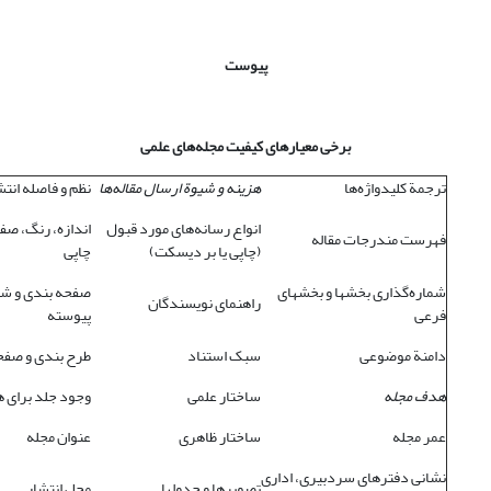
پیوست
برخی معیارهای کیفیت مجله‌های علمی
ترجمة کلیدواژه‌ها
هزینه و شیوة ارسال مقاله‌ها
نظم و فاصله انتش
انواع رسانه‌های مورد قبول
اندازه، رنگ، صف
فهرست مندرجات مقاله
(چاپی یا بر دیسکت)
چاپی
شماره‌گذاری بخشها و بخشهای
صفحه بندی و شم
راهنمای نویسندگان
فرعی
پیوسته
دامنة موضوعی
سبک استناد
طرح بندی و صفحه
هدف مجله
ساختار علمی
وجود جلد برای ه
عمر مجله
ساختار ظاهری
عنوان مجله
نشانی دفترهای سردبیری، اداری
تصویرها و جدولها
محل انتشار