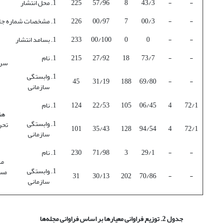
-
-
43/3
8
57/96
225
محل انتشار
-
-
00/3
7
00/97
226
مشخصات شماره جا
-
-
0
0
00/100
233
بسامد انتشار
-
-
73/7
18
27/92
215
نام
سرد
وابستگی
45
31/19
188
69/80
-
-
سازمانی
72/1
4
06/45
105
22/53
124
نام
هئ
وابستگی
تحر
101
35/43
128
94/54
4
72/1
سازمانی
-
-
29/1
3
71/98
230
نام
مد
وابستگی
مس
31
30/13
202
70/86
-
-
سازمانی
جدول 2. توزیع فراوانی معیارها بر اساس فراوانی مجله‌ها