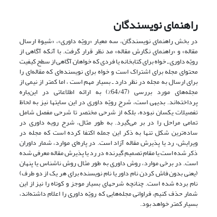
راهنمای نویسندگان
در بخش راهنمای نویسندگان، سه معیار «رویّه داوری»، «شیوة ارسال
مقاله» و «راهنمای نگارش مقاله» مد نظر قرار گرفت. با آنکه آگاهی از
رویّه داوری ـ خواه برای کتابخانه‌ یا فردی که خواهان آگاهی از سطح کیفیت
محتوای مجله برای اشتراک است و خواه برای نویسنده‌ای که مقاله‌ای را
برای ارسال به مجله در نظر دارد ـ بسیار مهم است ، اما کمتر از نیمی از
مجله‌های مورد بررسی (64/47%) به ارائه اطلاعاتی در این‌باره
پرداخته‌اند. بدیهی است، شرح رویّه داوری در این سایتها نیز به لحاظ
تفصیلات یکسان نبوده، بلکه از شرحی مختصر تا شرحی مفصل شامل
تمامی مراحل را در بر می‌گیرد. به طور مثال، شرح رویه داوری در
ساده‌ترین شکل تنها به ذکر این جمله اکتفا کرده است که مجله در
ویرایش، رد یا پذیرش مقاله آزاد است. در پاره‌ای موارد، شمار داوران
ذکر شده است یا مقام تصمیم گیرنده در رد یا پذیرش مقاله معرفی شده
است. در برخی موارد، روش داوری به طور مثال روش ناشناس یا پنهان
(یعنی بدون فاش کردن نام داور یا نام نویسنده برای هر یک از دو طرف)‌
نام برده شده است. چنانچه شرحهای بسیار موجز و کوتاه را نیز از این
شمار حذف کنیم، فراوانی مجله‌هایی که رویّه داوری را اعلام داشته‌اند،
بسیار کمتر خواهد بود.