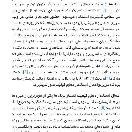
مجله‌ها از طریق خدماتی مانند ایمیل یا دیگر فنون توزیع غیر وبی
(کرافورد
[1]
، ٢٠٠٢) صورت می‌گرفت. اکنون برای این منظور از فناوری وب
در سطحی گسترده استفاده می‌شود. حضور مجله‌های علمی در وب،
سیری تکاملی و افزایشی را پیموده است؛ بدین معنا که در روزهای نخست
تنها به معرفی مجله بسنده می‌شد. رفته‌رفته، ارائه فهرست مندرجات و
سپس چکیده‌ها نیز فراگیر شد. با پیشرفت فناوری و بویژه با کاهش
چشمگیر بهای حافظه رایانه‌ای، عرضه متن کامل بر وب‌سایتها نیز ممکن
شد. امروز، فراهم‌آوری محتوای کامل مجله‌های علمی در وب، به یکی از
راهکار‌های اساسی برای بهبود نمایانی
[2]
مجله‌ها بدل شده است. هر چه
سطح نمایانی مجله‌ای بالاتر باشد، احتمال آنکه مجله در اختیار شمار
بیشتری از مخاطبان بالقوه قرار گیرد، بر شمار مشترکان آن افزوده شود و
ضریب تأثیر آن نیز بهبود یابد، بیشتر خواهد بود (سوبر
[3]
، ٢٠٠٥؛
هارناد
[4]
و دیگران،‌ ٢٠٠٣). با این حال، این راهکار زمانی اثربخش خواهد
بود که در پرتو اعمال استانداردهای کیفیت صورت پذیرد.
اعمال استانداردهای کیفیت انتشار مجله‌ها یکی از مؤثرترین راهبردها
در جهانی‌سازی دانش بومی است (به طور مثال، نگاه کنید به فرنچ
[5]
،
١٩٨١، وود
[6]
، ١٩٨٢). اثربخشی کامل این روش نیز در گروِ معرفی مناسب
مجله به لحاظ سطح استاندارد، محقق شده است. معرفی یک مجله باید به
نحوی باشد که تمامی استانداردهای کیفیت مجله ـ به طور مثال، رویّه
داوری، شیوه‌های دسترسی، مشخصات مجله به زبان بومی و انگلیسی (از