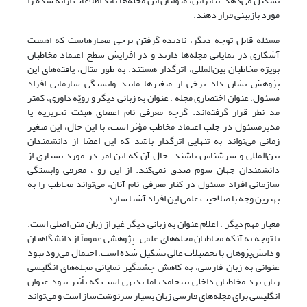
تشکیل می‌دهد. بنابراین، متولیان این مجله‌ها باید اطلاعات ارائه شده را
مورد بازبینی قرار دهند.
مسئله قابل توجه دیگر، نادیده گرفتن برخی معیارهاست که اهمیت
آشکاری در نمایانی مجله‌ها دارند و در افزایش سطح اعتماد مخاطبان
بویژه مخاطبان بین‌المللی، اثرگذار هستند. به طور مثال، یافته‌های این
پژوهش نشان داد برخی از متغیرها مانند وابستگی سازمانی افراد
مسئول، ‌عنوان اختصاری مجله ، عنوان به زبانی دیگر و رویّة داوری، کمتر
مد نظر قرار گرفته‌اند. گرچه معرفی نام اعضای هیئت تحریریه یا
مدیرمسئول در جلب اعتماد مخاطب مؤثر است، با این حال، این متغیر
زمانی می‌تواند به تنهایی اثرگذار باشد که این اعضا از دانشمندان
بین‌المللی و سرشناس باشند. حال آن که این امر در مورد بسیاری از
دانشمندان جهان سوم صدق نمی‌کند. از این رو ، معرفی وابستگی
سازمانی افراد مسئول در کنار معرفی نام آنان، می‌تواند مخاطب را به
بهترین وجه با صلاحیت علمی این افراد آشنا سازد.
معیار مهم دیگر ،‌ اعلام عنوان به زبانی دیگر غیر از زبان متن اصلی است.
با توجه به آنکه مخاطبان مجله‌های علمی ـ پژوهشی عموماً از دانشگاهیان
و دانش‌پژوهان با تحصیلات عالی تشکیل شده‌ است، احتمال می‌رود نبود
عنوانی به زبان فارسی، به کاهش چشمگیر نمایانی مجله‌های انگلیسی‌
زبان نزد مخاطبان داخلی نینجامد، اما بدیهی است که تأثیر نبود عنوان
انگلیسی برای مجله‌های فارسی زبان بسیار سرنوشت‌ساز است و می‌تواند