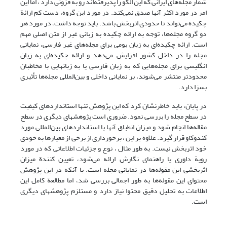
شمار مجله‌های ایرانی که این الگو را پذیرفته‌اند رو به فزونی دارد ،‌ اما این
امر در مورد اکثر آنها صدق نمی‌کند. در مورد این گروه، دست کم ارائة
چکیده می‌تواند تا حدودی اثربخش باشد. باید توجه داشت، در مورد هر
دو گروه مجله‌ها، توجه به ارائه چکیده به زبانی غیر از متن اصلی مهم
است. ارائه چکیده‌ای به زبان بومی برای مجله‌های غیر فارسی، نمایانی
مجله را در داخل کشور افزایش می‌دهد و ارائه چکیده‌ای به زبان
انگلیسی برای مجله‌هایی که به زبان فارسی یا به زبانهایی با مخاطبان
محدودتر منتشر می‌شوند، بر نمایانی داخلی و بین‌المللی مجله‌ها تأثیری
بسزا دارد.
در پایان، باید خاطرنشان کرد که این پژوهش تنها استانداردهای کیفیت
در سطح مجله را بررسی نمود. ‌ضروری است پژوهشهای دیگری در سطح
مقاله‌ها انجام شود و میزان انطباق آنها با استانداردهای بین‌المللی مورد
کندوکاو قرار گیرد. علاوه بر این ، برخورداری از برخی از معیارها به خودی
خود اثربخش نیست. به طور مثال ،‌ نوع و جزئیات اطلاعاتی که در مورد
رویة داوری یا راهنمای نگارش ارائه می‌شود، تعیین کنندة میزان
اثربخشی این مقوله‌ها در نمایانی مجله است. با آنکه در این پژوهش
محتوای این مقوله‌ها به طور اجمالی بررسی شد، اما مطالعة کامل این
اطلاعات به تحلیل دقیق محتوا نیاز دارد و مستلزم پژوهشهای دیگری
است.