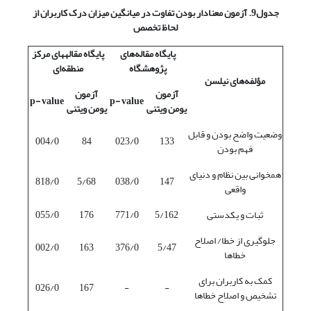
جدول9. آزمون معنادار بودن تفاوت در میانگین میزان درک کاربران از
لحاظ تخصص
پایگاه مقاله‌های
پایگاه مقاله‎های مرکز
پژوهشگاه
منطقه‌ای
مؤلفه‌های نیلسن
آزمون
آزمون
p- value
p- value
یومن ویتنی
یومن ویتنی
وضعیت واضح بودن و قابل
004/0
84
023/0
133
فهم بودن
همخوانی بین نظام و دنیای
818/0
5/68
038/0
147
واقعی
ثبات و یکدستی
5/162
771/0
176
055/0
جلوگیری از خطا/ اصلاح
002/0
163
376/0
5/47
خطاها
کمک به کاربران برای
026/0
167
-
-
تشخیص و اصلاح خطاها