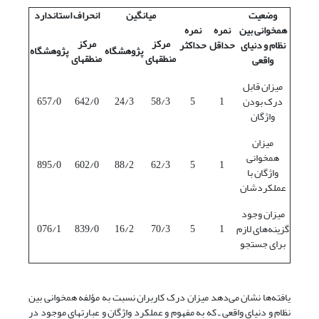
وضعیت
میانگین
انحراف استاندارد
همخوانی بین
نمره
نمره
مرکز
مرکز
نظام و دنیای
حداقل
حداکثر
پژوهشگاه
پژوهشگاه
منطقه‎ای
منطقه‎ای
واقعی
میزان قابل
درک بودن
1
5
58/3
24/3
642/0
657/0
واژگان
میزان
همخوانی
895/0
602/0
88/2
62/3
5
1
واژگان با
عملکردشان
میزان وجود
گزینه‌های لازم
1
5
70/3
16/2
839/0
076/1
برای جستجو
یافته‌ها نشان می‌دهد میزان درک کاربران نسبت به مؤلفه همخوانی بین
نظام و دنیای واقعی ـ که به مفهوم و عملکرد واژگان و عبارتهای موجود در