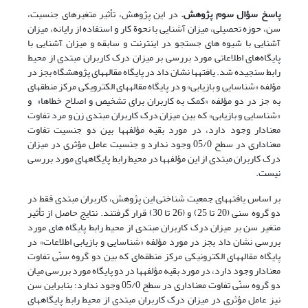
پاسخ سؤال سوم پژوهش.
در این پژوهش، تأثیر متغیرهای جنسیت،
سن، حوزه تحصیلی، میزان آشنایی با نحوة کار و استفاده از رایانه، میزان
آشنایی با شیوه های جستجو در اینترنت و سابقه و میزان آشنایی با
پایگاه‌های اطلاعاتی مورد بررسی بر میزان درک کاربران مبتدی از محیط
رابط سنجیده شد. یافته‎ها نشان داد در پایگاه مقاله‎های پژوهشگاه بجز در
مؤلفه «شناسایی و بازیابی» و در پایگاه مقاله‎های الکترویکی مرکز منطقه‎ای
به جز در دو مؤلفه «کمک به کاربران برای تشخیص و اصلاح خطاها» و
«شناسایی و بازیابی» که بین میزان درک کاربران مبتدی زن و مرد تفاوت
معنادار وجود دارد، در مورد بقیه مؤلفه‎ها بین دو جنسیت تفاوت
معناداری در سطح 05/0 وجود ندارد و جنسیت عامل مؤثری در میزان
درک کاربران مبتدی از این مؤلفه‎ها در محیط رابط پایگاه‎های مورد بررسی
نیست.
بر اساس یافته‎های جمعیت شناختی این پژوهش، کاربران مبتدی فقط در
دو گروه سنی (20 تا 25) و (26 تا 30) قرار گرفتند. نتایج حاصل از تأثیر
متغیر سن بر میزان درک کاربران مبتدی از محیط رابط پایگاه های مورد
بررسی نشان داد بجز در مورد مؤلفه «شناسایی و بازیابی اطلاعات» در
پایگاه مقاله‎های الکترونیکی مرکز منطقه‌ای که بین دو گروه سنّی تفاوت
معنادار وجود دارد، در مورد بقیه مؤلفه‎ها در دو پایگاه مورد بررسی میان
دو گروه سنّی تفاوت معناداری در سطح 05/0 وجود ندارد؛ بنابراین سن
نیز عامل مؤثری در میزان درک کاربران مبتدی از محیط رابط پایگاه‎های