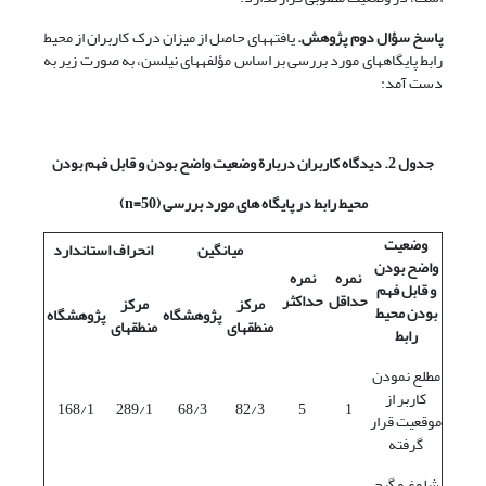
پاسخ سؤال دوم پژوهش.
یافته‎های حاصل از میزان درک کاربران از محیط
رابط پایگاه‏های مورد بررسی بر اساس مؤلفه‎های نیلسن، به صورت زیر به
دست آمد:
جدول 2. دیدگاه کاربران دربارة وضعیت واضح بودن و قابل فهم بودن
محیط رابط در پایگاه های مورد بررسی (50=
n
)
وضعیت
میانگین
انحراف استاندارد
واضح بودن
نمره
نمره
و قابل فهم
حداقل
حداکثر
مرکز
مرکز
بودن محیط
پژوهشگاه
پژوهشگاه
منطقه‎ای
منطقه‎ای
رابط
مطلع نمودن
کاربر از
168/1
289/1
68/3
82/3
5
1
موقعیت قرار
گرفته
شلوغ و گیج