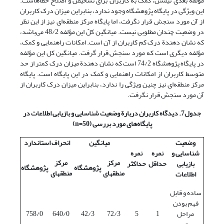
مؤلفه بعدی نیلسن، کمک به کاربران برای تشخیص و اصلاح خطاهاست.
این ویژگی در پایگاه پژوهشگاه وجود ندارد، بنابراین میزان درک کاربران
از آن مورد سنجش قرار نگرفت، اما پایگاه مرکز منطقه‌ای نیز از این نظر
در وضعیت چندان مطلوبی نیست. میانگین کلّ این مؤلفه 48/2 می‌باشد،
که نشان دهندة درک کم کاربران از آن است. امکانات راهنمایی و کمک،
مؤلفه دیگری است که مورد سنجش قرار گرفت. میانگین کل این مؤلفه
در پایگاه پژوهشگاه 74/2 است که نشان دهندة میزان درک کمتر از حد
متوسط کاربران از امکانات راهنمایی و کمک در این پایگاه است. پایگاه
مرکز منطقه‌ای نیز چنین ویژگی را ندارد، بنابراین میزان درک کاربران از
آن مورد سنجش قرار نگرفت.
جدول7. دیدگاه کاربران دربارة وضعیت شناسایی و بازیابی اطلاعات در
پایگاه‌های مورد بررسی (50=
n
)
وضعیت
میانگین
انحراف استاندارد
شناسایی و
نمره
نمره
مرکز
مرکز
بازیابی
حداقل
حداکثر
پژوهشگاه
پژوهشگاه
منطقه‎ای
منطقه‎ای
اطلاعات
ساده و قابل
فهم بودن
مراحل
1
5
72/3
42/3
640/0
758/0