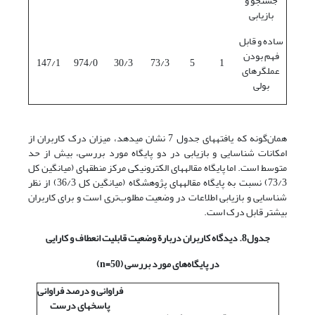
جستجو و
بازیابی
ساده و قابل
فهم بودن
147/1
974/0
30/3
73/3
5
1
عملگرهای
بولی
همان‌گونه که یافته‎های جدول 7 نشان می‎دهد، میزان درک کاربران از
امکانات شناسایی و بازیابی در دو پایگاه مورد بررسی، بیش از حد
متوسط است. اما پایگاه مقاله‎های الکترونیکی مرکز منطقه‎ای (میانگین کل
73/3) نسبت به پایگاه مقاله‎های پژوهشگاه (میانگین کل 36/3) از نظر
شناسایی و بازیابی اطلاعات در وضعیت مطلوب‌تری است و برای کاربران
بیشتر قابل درک است.
جدول8. دیدگاه کاربران دربارة وضعیت قابلیت انعطاف و کارایی
در پایگاه‌های مورد بررسی (50=
n
)
فراوانی و درصد فراوانی
پاسخهای درست