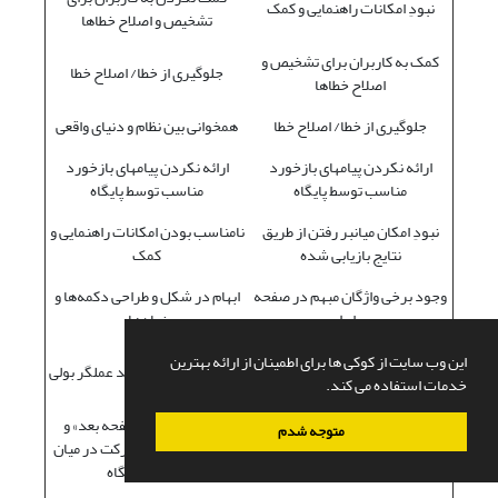
نبودِ امکانات راهنمایی و کمک
تشخیص و اصلاح خطاها
کمک به کاربران برای تشخیص و
جلوگیری از خطا/ اصلاح خطا
اصلاح خطاها
جلوگیری از خطا/ اصلاح خطا
همخوانی بین نظام و دنیای واقعی
ارائه نکردن پیامهای بازخورد
ارائه نکردن پیامهای بازخورد
مناسب توسط پایگاه
مناسب توسط پایگاه
نبودِ امکان میانبر رفتن از طریق
نامناسب بودن امکانات راهنمایی و
نتایج بازیابی شده
کمک
وجود برخی واژگان مبهم در صفحه
ابهام در شکل و طراحی دکمه‌‌ها و
رابط
نمادها
عملکرد نامناسب عملگرهای بولی
این وب سایت از کوکی ها برای اطمینان از ارائه بهترین
نبودِ امکان ترکیب چند عملگر بولی
هنگام ترکیب
خدمات استفاده می کند.
نبودِ گزینه‌های «صفحه بعد» و
متوجه شدم
عدم امکان مرتب کردن نتایج بازیابی
«صفحه قبل» برای حرکت در میان
شده بر اساس نیاز کاربر
صفحات پایگاه