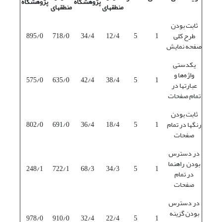
پژوهشگاه
پژوهشگاه
منطقه‎ای
منطقه‎ای
ثابت بودن
طرح کلی
1
5
12/4
34/4
718/0
895/0
صفحه نمایش
یکدستی
واژه‌ها و
575/0
635/0
42/4
38/4
5
1
عبارتها در
تمام صفحات
ثابت بودن
رنگها در تمام
1
5
18/4
36/4
691/0
802/0
صفحات
در دسترس
بودن راهنما
248/1
722/1
68/3
34/3
5
1
در تمام
صفحات
در دسترس
بودن گزینه
978/0
910/0
32/4
22/4
5
1