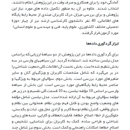
آمادگی خود را برای همکاری و صرف وقت در این پژوهش اعلام داشتند،
انتخاب شدند. علاوه بر آن، به منظور تکمیل داده های مورد نیاز این
پژوهش و برای بررسی میزان درک کاربران مبتدی از محیط رابط پایگاه
های اطلاعاتی، 40 نفر دانشجوی کارشناسی ارشد نیز از چهار حوزة
تحصیلی مختلف (کشاورزی، علوم پایه، فنی و مهندسی و علوم انسانی)
مورد آزمون قرار گرفتند.
ابزار گردآوری داده‌ها
برای گردآوری داده‌ها در این پژوهش، از دو سیاهة ارزیابی که براساس
مدل نیلسن ساخته شد، استفاده گردید. این سیاهه‎های وارسی در سه
بخش تنظیم شده است. بخش نخست آن اطلاعات کلی جمعیت شناختی را
در بر می‌گیرد که شامل مشخصات کاربران و ویژگیهای آنان و سایر
متغیرهای مورد بررسی است. بخش دوم، سؤالهای مربوط به ویژگیها و
عناصر محیط رابط پایگاه‎های مورد بررسی است. این بخش از سیاهه
وارسی بر اساس 10 مؤلفه نیلسن، به 10 قسمت کلی تقسیم و در زیر هر
مؤلفه سؤالهای مربوط به آن ارائه شده است. مدل نیلسن شامل مؤلفه
های وضعیت واضح بودن و قابل فهم بودن نظام، همخوانی بین نظام و
دنیای واقعی، کنترل نظام توسط کاربر و آزادی عمل وی، ثبات و یکدستی،
جلوگیری از خطا/ اصلاح خطاها، قابلیت انعطاف و کارایی، جنبه های زیبایی
شناختی و طراحی ساده، کمک به کاربران برای شناسایی، تشخیص و
اصلاح خطاها، امکانات راهنمایی و کمک است. بخش سوم نیز شامل چند