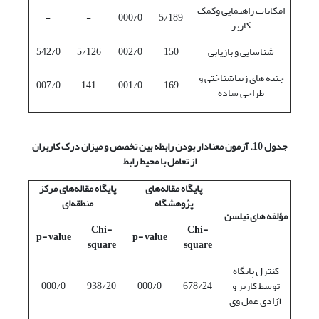
امکانات راهنمایی وکمک
-
-
000/0
5/189
کاربر
شناسایی و بازیابی
150
002/0
5/126
542/0
جنبه های زیباشناختی و
007/0
141
001/0
169
طراحی ساده
جدول 10. آزمون معنادار بودن رابطه بین تخصص و میزان درک کاربران
از تعامل با محیط رابط
پایگاه مقاله‌های
پایگاه مقاله‌های مرکز
پژوهشگاه
منطقه‌ای
مؤلفه های نیلسن
Chi-
Chi-
p- value
p- value
square
square
کنترل پایگاه
توسط کاربر و
678/24
000/0
938/20
000/0
آزادی عمل وی