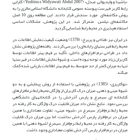
«یاشینا و وایدیواتی عبدل» (Yushina & Widyawati Abdul, 2007) کارایی
رابط کاربر فهرست پیوسته عمومی کتابخانه دانشگاه اسلامی مالزی را به
روش مکاشفه‌ای مورد سنجش قرار دادند. این مطالعه روی 10 اصل
مکاشفه‌ای نیلسن متمرکز شد. در این پژوهش، مشکلات اساسی
استفاده‎پذیری در محیط رابط شناسایی گردید.
در ایران نیز «فتاحی و پریرخ» (1378) وضعیت کیفیت نمایش اطلاعات در
محیط رابط فهرستهای رایانه‌ای را بررسی کردند. یافته‌های پژوهش نشان
داد در طراحی نرم افزارهای داخلی، تأکید بر فهم بهتر اطلاعات توسط
کاربران زیاد مورد توجه نبوده است، و شیوۀ نمایش اطلاعات در فهرستها
تنها به میزان کمتر از حد متوسط، به فهم بهتر اطلاعات بازیابی شده کمک
می‎کند.
«نوکاریزی» (1385) در پژوهشی با استفاده از روش پیمایشی و به دو
شیوة عینی و ذهنی، میزان درک کاربران از واژگان محیط رابط نرم‎افزارهای
کتابخانه ای سیمرغ و پارس آذرخش را در کتابخانه‎های دانشگاهی
بررسی نمود. نتایج نشان داد میزان قابلیت درک واژگان به کار رفته در
محیط رابط نرم‌افزار سیمرغ در «شیوه عینی»، تفاوت معناداری با همین
میزان در نرم‌افزار پارس آذرخش نداشت، اما بین میزان درک قابلیت
واژگان به کار رفته در محیط رابط نرم‌افزار سیمرغ (شیوة ذهنی) با همین
میزان در نرم افزار پارس آذرخش تفاوت معناداری وجود داشت.