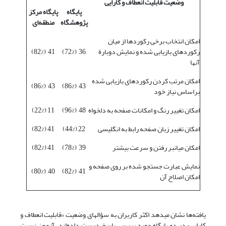
وضعیت قابلیت انعطاف و کارایی
پایگاه
پایگاه مرکز
پژوهشگاه
منطقه‌ای
امکان انتخاب برخی رکوردها از میان
رکوردهای بازیابی شده و نمایش دوبارة
36 (72%)
41 (82%)
آنها
امکان مرتب کردن رکوردهای بازیابی شده
43 (86%)
43 (86%)
براساس نیاز خود
امکان تغییر رنگ و امکانات صفحه به دلخواه
48 (96%)
11 (22%)
امکان تغییر زبان صفحه رابط به انگلیسی
22 (44%)
41 (82%)
امکان میانبر رفتن و سرعت بیشتر
39 (78%)
41 (82%)
نمایش عبارت جستجو شده بر روی صفحه و
40 (80%)
41 (82%)
امکان اصلاح آن
یافته‌ها نشان می‎دهد اکثر کاربران به سؤالهای وضعیت «قابلیت انعطاف و
کارایی» در دو پایگاه مورد بررسی پاسخ درست داده‌اند. آزمون نسبت