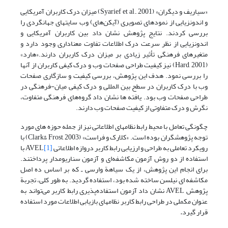
«سیاریف و دیگران» (Syarief et al., 2001) میزان درک کاربران آمریکایی
و اندونزیایی از نمودهای تصویری (آیکن‌های) وب سایتهای جهانگردی را
بررسی کردند. نتایج پژوهش نشان داد بین کاربران آمریکایی و
اندونزیایی از نظر سرعت درک اطلاعات تفاوت معناداری وجود دارد و
متغیرهای فرهنگی تأثیر زیادی بر میزان درک کاربران دارند.«هارد»
(Hard, 2001) نیز کیفیت طراحی صفحات وب و درک کیفی کاربران از آنها
را بررسی نمود. هدف این پژوهش، بررسی کیفیت و سازگاری صفحات
وب با درک کاربران در سطح بین المللی و درک کیفی میان-فرهنگی در
طراحی صفحات وب بود. یافته ها نشان داد گروه‌های فرهنگی متفاوت،
نگرش و درک متفاوتی از کیفیت صفحات وب دارند.
چگونگی تعامل با محیط رابط نظامهای اطلاعاتی نیز از جمله حوزه های مورد
توجه پژوهشگران بوده است. «کلارک و فراست» (Clark& Frost, 2003) با
رویکرد تعاملی به طراحی و ارزیابی رابط کاربر دروازه اطلاعاتی AVEL
[1]
با
استفاده از دو روش آزمون مکاشفه‌ای و آزمون سناریومدار پرداختند.
برای انجام این پژوهش، از یک سیاهة وارسی ـ که بر اساس ده اصل
مکاشفه ای نیلسن ساخته شده بود، استفاده گردید. به طور کلی، تجربة
پژوهش AVEL نشان داد آزمون استفاده‌پذیری رابط کاربر می‌تواند به
عنوان مکملی در طراحی رابط کاربر نظامهای بازیابی اطلاعات مورد استفاده
قرار گیرد
.