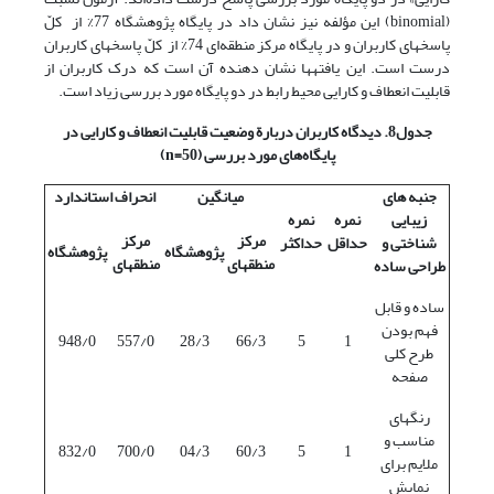
(binomial) این مؤلفه نیز نشان داد در پایگاه پژوهشگاه 77% از کلّ
پاسخهای کاربران و در پایگاه مرکز منطقه‌ای 74% از کلّ پاسخهای کاربران
درست است. این یافته‎ها نشان دهنده آن است که درک کاربران از
قابلیت انعطاف و کارایی محیط رابط در دو پایگاه مورد بررسی زیاد است.
جدول8. دیدگاه کاربران دربارة وضعیت قابلیت انعطاف و کارایی در
پایگاه‌های مورد بررسی (50=
n
)
جنبه های
میانگین
انحراف استاندارد
زیبایی
نمره
نمره
مرکز
مرکز
شناختی و
حداقل
حداکثر
پژوهشگاه
پژوهشگاه
منطقه‎ای
منطقه‎ای
طراحی ساده
ساده و قابل
فهم بودن
948/0
557/0
28/3
66/3
5
1
طرح کلی
صفحه
رنگهای
مناسب و
832/0
700/0
04/3
60/3
5
1
ملایم برای
نمایش