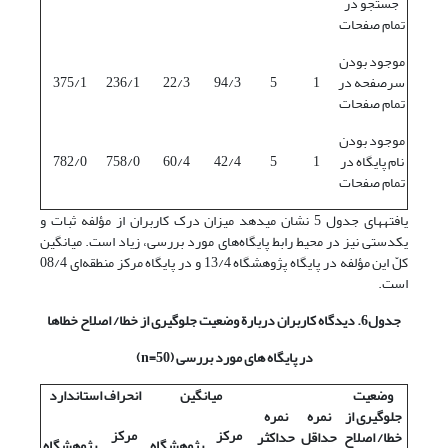
جستجو در
تمام صفحات
موجود بودن
سرصفحه در
1
5
94/3
22/3
236/1
375/1
تمام صفحات
موجود بودن
نام پایگاه در
1
5
42/4
60/4
758/0
782/0
تمام صفحات
یافته‎های جدول 5 نشان می‎دهد میزان درک کاربران از مؤلفه ثبات و
یکدستی نیز در محیط رابط پایگاه‌های مورد بررسی، زیاد است. میانگین
کلّ این مؤلفه در پایگاه پژوهشگاه 13/4 و در پایگاه مرکز منطقه‌ای 08/4
است.
جدول6. دیدگاه کاربران دربارة وضعیت جلوگیری از خطا/ اصلاح خطاها
در پایگاه های مورد بررسی (50=
n
)
وضعیت
میانگین
انحراف استاندارد
جلوگیری از
نمره
نمره
مرکز
مرکز
خطا/ اصلاح
حداقل
حداکثر
پژوهشگاه
پژوهشگاه