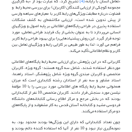
«تعامل انسان با رایانه»
[4]
تشریح کرد، که عبارت بود از «به کارگیری
مجموعه کوچکی از ارزیابی کنندگان (کاربران) برای بررسی محیط رابط و
قضاوت درباره مطابقت ویژگی‌های رابط کاربر با معیارهای سیاهه وارسی
از پیش تدوین شده است». ارزیابی مکاشفه‌ای به کشف مشکلات
استفاده پذیری در طراحی پایگاه‌های اطلاعاتی بر پایه اصول و ویژگیهای
انسانی می‌پردازد تا به عنوان بخشی از یک فرایند طراحی تعاملی، مورد
توجه قرار گیرد. این روش پیشنهادهایی را برای بهبود طراحی رابط کاربر
فراهم می آورد؛ لذا به طور طبیعی بر کارایی رابط و ویژگیهای تعامل بین
کاربر و نظام اطلاعاتی تأکید می‌کند.
کاربرانی که در این پژوهش برای ارزیابی محیط رابط پایگاه‌های اطلاعاتی
موردنظر استفاده شدند، شامل سه گروه هستند: گروه ویژه، کاربران
متخصص و کاربران مبتدی.گروه ویژه شامل پژوهشگر، استاد راهنما،
استاد مشاور و سه نفر از استادان رشته کتابداری است که میزان
همخوانی محیط رابط پایگاه های اطلاعاتی مورد بررسی را با 10 مؤلفة
نیلسن مورد سنجش قرار دادند. کاربران متخصص 10 نفر از کتابدارانی
بودند که در بخش مرجع و مرکز اطلاع رسانی کتابخانه‌های دانشگاه
فردوسی مشهد و کتابخانه آستان قدس به کار مشغولند و از پایگاه‌های
دو مرکز استفاده می‌کنند.
چون تعداد کتابدارانی که دارای این ویژگی‌ها بودند محدود بود، به
نمونه‌گیری نیاز نبود و 10 نفر از آنها که استفاده کننده دائم بودند و