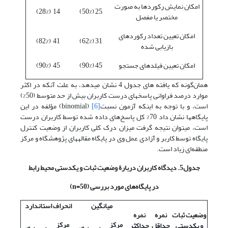
امکان نمایش رکوردها به صورت
14 (28%)
25 (50%)
مختصر یا مفصل
امکان تعیین تعداد رکوردهای
41 (82%)
31 (62%)
بازیابی شده
امکان تعیین فیلدهای جستجو
45 (90%)
45 (90%)
همان‌گونه که یافته های جدول 4 نشان می‎دهد، به علت آنکه در اکثر
موارد درصد فراوانی پاسخهای درست کاربران بیش از حد متوسط (50%)
است، و با توجه به اینکه آزمون نسبت
[6]
(binomial) مؤلفه در این
پایگاه‎ها نشان داد 70% کل پاسخ‌های داده شده توسط کاربران درست
است، می‎توان نتیجه گرفت میزان درک کلی کاربران از وضعیت کنترل
پایگاه توسط کاربر و آزادی عمل وی در پایگاه مقاله‎های پژوهشگاه و مرکز
منطقه‌ای زیاد است.
جدول5. دیدگاه کاربران دربارة وضعیت ثبات و یکدستی محیط رابط
در پایگاه‌های مورد بررسی (50=
n
)
میانگین
انحراف استاندارد
وضعیت ثبات
نمره
نمره
مرکز
مرکز
و یکدستی
حداقل
حداکثر