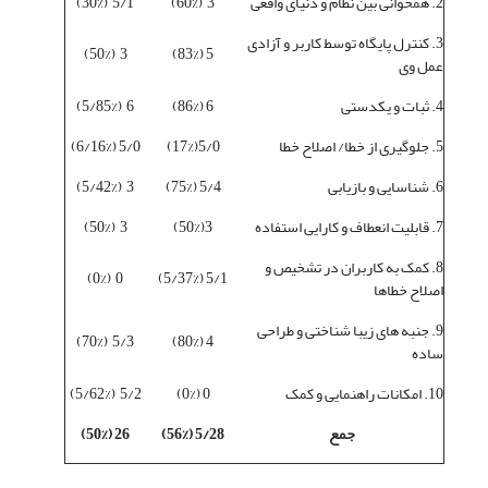
2. همخوانی بین نظام و دنیای واقعی
3 (60%)
5/1 (30%)
3. کنترل پایگاه توسط کاربر و آزادی
3 (50%)
5 (83%)
عمل وی
4. ثبات و یکدستی
6 (86%)
6 (5/85%)
5. جلوگیری از خطا/ اصلاح خطا
5/0(17%)
5/0 (6/16%)
6. شناسایی و بازیابی
5/4 (75%)
3 (5/42%)
7. قابلیت انعطاف و کارایی استفاده
3(50%)
3 (50%)
8. کمک به کاربران در تشخیص و
0 (0%)
5/1 (5/37%)
اصلاح خطاها
9. جنبه های زیبا شناختی و طراحی
5/3 (70%)
4 (80%)
ساده
10. امکانات راهنمایی و کمک
0 (0%)
5/2 (5/62%)
جمع
5/28 (56%)
26 (50%)