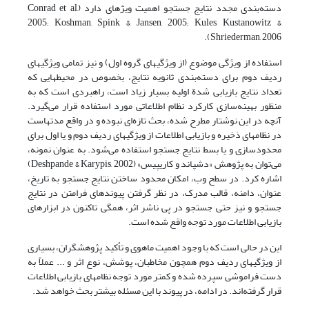
دسته‌بندی مجدد نتایج جستجو اهمیت ویژه‏ای دارد (Conrad et al,
2005; Koshman, Spink & Jansen, 2005; Kules, Kustanowitz &
Shriederman, 2006).
استفاده از ویژگی موضوع (از ویژگیهای گروه اول) و نیز تمامی ویژگیهای
ردیف دوم برای دسته‌بندی ثانویه نتایج، بخصوص در محیطهایی که
تعداد نتایج بازیابی شدة اولیه بسیار زیاد است، راهبردی است که به
منظور بهینه‌سازی کارکرد نظام اطلاعاتی مورد استفاده قرار می‌گیرد.
آنچه در این نوشتار مطرح شده، بحث تازه‌ای نبوده و در واقع مدتهاست
در نظامهای ذخیره و بازیابی اطلاعات از ویژگیهای ردیف دوم و یا اول برای
محدودسازی و یا بسط نتایج جستجو استفاده می‌شود. به عنوان نمونه،
می‌توان به پژوهش «دشپاند و کاری‏پیس» (Deshpande & Karypis, 2002)
اشاره کرد. در سطح وب، امکان محدود ساختن نتایج جستجو به تاریخ،
عنوان، دامنه، قالب مدرک، در نظر گرفتن پیوندهای فرامتن در نتایج
جستجو و نیز حتی جستجو در پی ناشر اثر، همگی تاکنون در ابزارهای
بازیابی اطلاعات مورد توجه واقع شده است.
این در حالی است که با وجود اهمیت ماهوی و تأکید پژوهشگران، بسیاری
از ویژگیهای ردیف دوم همچون مخاطبان، پوشش، نوع اثر و ... عملاً به
دست فراموشی سپرده شده و کمتر مورد توجه نظامهای بازیابی اطلاعات
قرار گرفته‌اند. در ادامه، در پیوند با این مسئله بیشتر بحث خواهد شد.