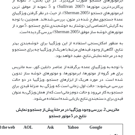
ابرموتورهای جستجو صورت می‌پذیرد. در این بخش، 5 نمونه از
پرکاربردترین موتورها (Sullivan, 2007) و 5 نمونه از موفق ترین
ابرموتورهای جستجو (Sherman, 2005)، از حیث در نظر گرفتن ویژگیهای
عمدة جستجوی مطرح شده در متون، بررسی شده‌اند. همچنین، با توجه
به گرایش اختصاصی این نوشتار به خوشه‌بندی نتایج جستجو، 5 مورد از
موتورهای خوشه ساز موفق (Sherman, 2005) بررسی گردیده است.
به منظور امکان‌سنجی استفاده از این ویژگیها برای خوشه‌بندی بهتر
نتایج، آگاهی از وجود قیدهای مرتبط با هریک از ویژگیها چه برای جستجو و
چه در مرحله نمایش نتایج، مفید خواهد بود.
با توجه به ویژگیهای عمده برگرفته از عناصر دابلین کور، سه ماتریس
برای هر گروه از موتورها، ابرموتورها، و موتورهای خوشه ساز تدوین
شده است. در مورد هریک از ابزارهای جستجو، ویژگیها در دو حالت
بررسی می‌شوند؛ حالت اول زمانی است که ویژگی به منزلة قیدی برای
جستجو به کار می‌رود و حالت دوم زمانی است که از همان ویژگی به عنوان
قیدی برای دسته‌بندی نتایج بازیابی شده استفاده می‌شود.
ماتریس 2. بررسی وجود ویژگیها در مرحلة پیش از جستجو و نمایش
نتایج در 5 موتور جستجو
l the web
AOL
Ask
Yahoo
Google