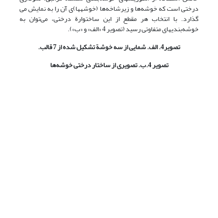
درختی است که خوشه‌ها و زیرشاخه‌ها (خوشه‏ها)ی آن را به نمایش می
گذارد. با انتخاب هر مقطع از این ساختوارة درختی، می‌توان به
خوشه‌بندیهای متفاوتی رسید (تصویر 4 «الف» و «ب»).
تصویر4. الف. شمایی از سه خوشة تشکیل شده از 7 قالب.
تصویر 4.ب. تصویری از ساختار درختی خوشه‌ها