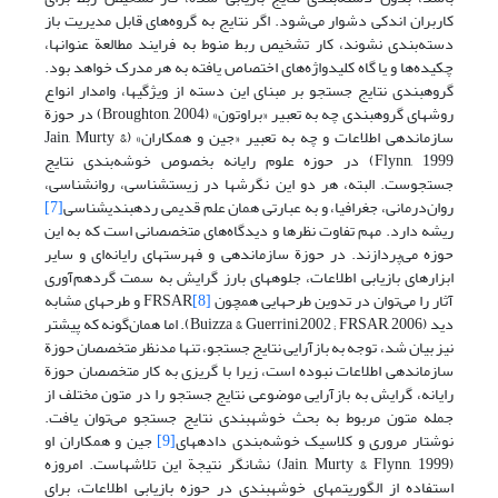
کاربران اندکی دشوار می‌شود. اگر نتایج به گروه‌های قابل مدیریت باز
دسته‌بندی نشوند، کار تشخیص ربط منوط به فرایند مطالعة عنوانها،
چکیده‌ها و یا گاه کلیدواژه‌های اختصاص یافته به هر مدرک خواهد بود.
گروه‏بندی نتایج جستجو بر مبنای این دسته از ویژگیها، وامدار انواع
روشهای گروه‏بندی چه به تعبیر «براوتون» (Broughton, 2004) در حوزة
سازماندهی اطلاعات و چه به تعبیر «جین و همکاران» (Jain, Murty &
Flynn, 1999) در حوزه علوم رایانه بخصوص خوشه‌بندی نتایج
جستجوست. البته، هر دو این نگرشها در زیست‏شناسی، روانشناسی،
روان‌درمانی، جغرافیا، و به عبارتی همان علم قدیمی رده‏بندی‏شناسی
[7]
ریشه دارد. مهم تفاوت نظرها و دیدگاه‌های متخصصانی است که به این
حوزه می‌پردازند. در حوزة سازماندهی و فهرستهای رایانه‌ای و سایر
ابزارهای بازیابی اطلاعات، جلوه‏های بارز گرایش به سمت گردهم‌آوری
آثار را می‌توان در تدوین طرحهایی همچون FRSAR
[8]
و طرحهای مشابه
دید (Buizza & Guerrini,2002 ; FRSAR, 2006). اما همان‌گونه که پیشتر
نیز بیان شد، توجه به بازآرایی نتایج جستجو، تنها مدنظر متخصصان حوزة
سازماندهی اطلاعات نبوده است، زیرا با گریزی به کار متخصصان حوزة
رایانه، گرایش به بازآرایی موضوعی نتایج جستجو را در متون مختلف از
جمله متون مربوط به بحث خوشه‏بندی نتایج جستجو می‌توان یافت.
نوشتار مروری و کلاسیک خوشه‌بندی داده‏های
[9]
جین و همکاران او
(Jain, Murty & Flynn, 1999) نشانگر نتیجة این تلاشهاست. امروزه
استفاده از الگوریتمهای خوشه‏بندی در حوزه بازیابی اطلاعات، برای