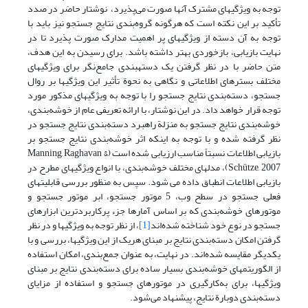
توجه به ویژگیهای مشترک آنها صورت می‌پذیرد، نوشتار حاضر در صدد
تأکید بر این نکته است که هرگونه گروه‌بندی نتایج جستجو نیز باید با
توجه به آن دسته از ویژگیهای پر اهمیت مدارک صورت پذیرد تا در
نهایت بازیابی، بازخوردی بهتر داشته باشد. برای رسیدن به این هدف،
متن حاضر با در نظر گرفتن یک دسته‏بندی جامع‌نگر برای ویژگیهای
مختلف بسترهای اطلاعاتی و نگاهی به نحوة تأثیر این ویژگیها بر روال
جستجو، دسته‌بندی نتایج جستجو را با توجه به ویژگیهای مذکور مورد
توجه قرار خواهد داد. در این نوشتار، با ارائه تعریفی عام از خوشه‌بندی،
خوشه‌بندی نتایج جستجو به منزلة راهبرد دسته‌بندی نتایج جستجو در
نظر گرفته شده و با توجه به اینکه اثر خوشه‌بندی نتایج جستجو بر
بازیابی اطلاعات نسبتاً مناسب ارزیابی شده است (Manning, Raghavan &
Schütze, 2007)، مدلهای مختلف خوشه‌بندی، با انواع ویژگیهای مطرح در
بازیابی اطلاعات انطباق داده می شود. سپس به منظور بررسی قابلیتهای
فعلی جستجو در سطح وب، 5 موتور جستجو، ابر موتور جستجو و
موتورهای خوشه‌بندی که بر اساس آمارها جزء پرکاربردترین ابزارهای
جستجو در نوع خود شناخته شده‌اند
[1]
، از نظر توجه به ویژگیها و در نظر
گرفتن امکان دسته‌بندی نتایج بر مبنای هریک از این ویژگیها، بررسی و با
یکدیگر مقایسه شده‌اند. در نهایت، به عنوان جمع‌بندی، امکان استفاده
از الگوریتمهای خوشه‌بندی بسیار ساده برای دسته‌بندی نتایج بر مبنای
ویژگیها، برای به‌کارگیری در موتورهای جستجو و استفاده از مزایای
دسته‌بندی دوبارة نتایج، پیشنهاد می‌شود.