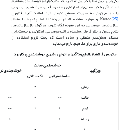
یکی از بهترین مثالها در بین عناصر، بحث کلیدواژه و خوشه‌بندی مفاهیم
است. اگرچه در بسیاری از ابزارهای جستجوی فعلی، خوشه‌های موضوعی
را نیز می‌توان به صورت مسطح تدوین کرد (مانند آنچه فناوری
[25]
Kartoo
و موارد مشابه انجام می‌دهند) اما چنانچه با منطق
سازماندهی موضوعی به این مقوله نگاه شود، هرگونه بازسازماندهی
نتایج بدون درنظر گرفتن سلسله مراتب موضوعی، امکان‌پذیر نیست. این
مسئله همان‌قدر منطقی و ساده است که بحث لزوم استفاده از
خوشه‌بندی فازی برای مفاهیم، لازم می نماید.
ماتریس 1. انطباق انواع ویژگیها بر انواع روشهای خوشه‌بندی پرکاربرد
خوشه‌بندی سخت
ویژگیها
خوشه‌بندی نر
سلسله مراتبی
تک سطحی
زمان
--
*
--
قالب
--
*
--
نوع
*
*
--
رابطه
*
--
*
زبان
--
*
--