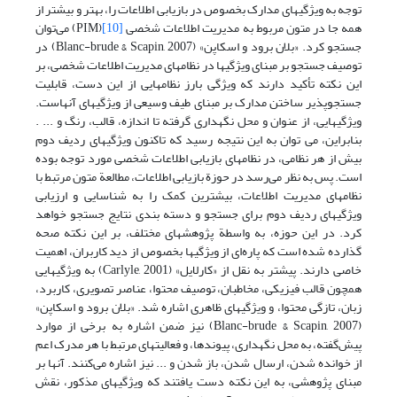
توجه به ویژگیهای مدارک بخصوص در بازیابی اطلاعات را، بهتر و بیشتر از
همه جا در متون مربوط به مدیریت اطلاعات شخصی
[10]
(PIM) می‌توان
جستجو کرد. «بلان برود و اسکاپن» (Blanc-brude & Scapin, 2007) در
توصیف جستجو بر مبنای ویژگیها در نظامهای مدیریت اطلاعات شخصی، بر
این نکته تأکید دارند که ویژگی بارز نظامهایی از این دست، قابلیت
جستجوپذیر ساختن مدارک بر مبنای طیف وسیعی از ویژگیهای آنهاست.
ویژگیهایی، از عنوان و محل نگهداری گرفته تا اندازه، قالب، رنگ و ... .
بنابراین، می توان به این نتیجه رسید که تاکنون ویژگیهای ردیف دوم
بیش از هر نظامی، در نظامهای بازیابی اطلاعات شخصی مورد توجه بوده
است. پس به نظر می‌رسد در حوزة بازیابی اطلاعات، مطالعة متون مرتبط با
نظامهای مدیریت اطلاعات، بیشترین کمک را به شناسایی و ارزیابی
ویژگیهای ردیف دوم برای جستجو و دسته بندی نتایج جستجو خواهد
کرد. در این حوزه، به واسطة پژوهشهای مختلف، بر این نکته صحه
گذارده شده است که پاره‌ای از ویژگیها بخصوص از دید کاربران، اهمیت
خاصی دارند. پیشتر به نقل از «کارلایل» (Carlyle, 2001) به ویژگیهایی
همچون قالب فیزیکی، مخاطبان، توصیف محتوا، عناصر تصویری، کاربرد،
زبان، تازگی محتوا، و ویژگیهای ظاهری اشاره شد. «بلان برود و اسکاپن»
(Blanc-brude & Scapin, 2007) نیز ضمن اشاره به برخی از موارد
پیش‌گفته، به محل نگهداری، پیوندها، و فعالیتهای مرتبط با هر مدرک اعم
از خوانده شدن، ارسال شدن، باز شدن و ... نیز اشاره می‌کنند. آنها بر
مبنای پژوهشی، به این نکته دست یافتند که ویژگیهای مذکور، نقش