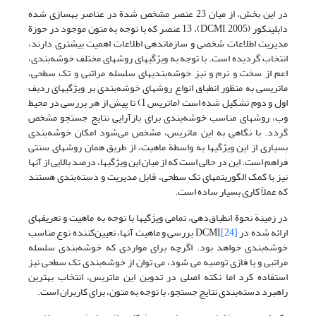
در این بخش، از میان 23 عنصر مشخص شدة در عناصر بهسازی شده
دابلین‏کور (DCMI, 2005)، 13 عنصر که با توجه به متون موجود در حوزة
مدیریت اطلاعات شخصی و سازماندهی اطلاعات اهمیت بیشتری دارند،
انتخاب گردیده است. با توجه به ویژگیهای روشهای مختلف خوشه‌بندی،
اعم از سخت و نرم و نیز خوشه‌بندیهای سلسله مراتبی و تک سطحی،
ماتریسی به منظور انطباق انواع روشهای خوشه‌بندی بر ویژگیهای ردیف
اول و دوم تشکیل شده است (ماتریس 1) تا پیش از هر بررسی در محیط
وب، روشهای مناسب خوشه‌بندی برای بازآرایی نتایج جستجو مشخص
گردد. با نگاهی به این ماتریس، مشخص می‌شود امکان خوشه‌بندی
بسیاری از این ویژگیها به واسطة ماهیت، از طریق همان روشهای سنتی
فراهم است. این در حالی است که از میان این ویژگیها، درصد بالایی از آنها
نیز با کمک الگوریتمهای تک سطحی، قابل مدیریت و دسته‌بندی هستند
که عملاً کاری بسیار ساده است.
در زمینة نحوة انطباق‌دهی، تمامی ویژگیها با توجه به ماهیت و تعریفهای
ارائه شده در
[24]
DCMI بررسی و ماهیت آنها، تعیین‌کننده نوع مناسب
خوشه‌بندی خواهد بود. اگرچه برای مواردی که خوشه‌بندی سلسله
مراتبی و یا فازی توصیه می شود، می توان از خوشه‌بندی تک سطحی نیز
استفاده کرد اما نکته اصلی در تدوین این ماتریس، انتخاب بهترین
راهبرد دسته‌بندی نتایج جستجو، با توجه به متون، برای کاربران است.