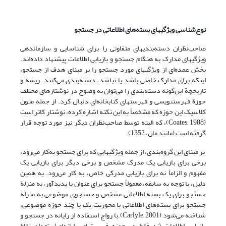
نوع‌شناسی ویژگیهای بسته‌های اطلاعاتی در جستجو
صاحب‌نظران دسته‌بندیهای متفاوتی را برای شناسایی و سازماندهی
ویژگیهای مدارک به هنگام جستجو و بازیابی اطلاعات پیشنهاد داده‌اند.
بخش عمده‌ای از ویژگیهای مورد جستجو را بر مبنای هدف از جستجو،
اینکه برای مدارک خاصی باشد یا نباشد، دسته‌بندی می‌کنند. ریشه و
تاریخچة این‌گونه دسته‌بندی را می‌توان به وضوح در نوشتارهای مختلف
حوزة فهرستنویسی و فهرستهای کتابخانه‌ای دنبال کرد. از جمله متون
کلاسیک این حوزه که مشخصاً به این نکته اشاره کرده، نوشتار کاتر است
(Coates, 1988)، که البته توسط صاحب‌نظران دیگر نیز مورد توجه قرار
گرفته است (مانند مان، 1352).
بر مبنای این گروه‌بندی، از جمله ویژگیهایی که برای جستجو به‌کار می‌رود،
برخی برای بازیابی یک مدرک مشخص و برخی دیگر برای بازیابی یک
مفهوم و الزاماً نه برای بازیابی مدرکی خاص، به کار می‌رود. به همین
دلیل، با توجه به سابقه، معمولاً جستجو برای عنوان یا پدیدآور، به منزلة
جستجو برای یک بستة اطلاعاتی مشخص و جستجوی موضوعی به منزلة
جستجو برای بسته‌های اطلاعاتی با محوریت یک یا چند حوزة موضوعی،
شناخته می‌شود (Carlyle, 2001).با رواج استفاده از رایانه در جستجو و
بازیابی اطلاعات (نه فقط در حوزه فهرستهای رایانه‌ای)، تعداد نقاط