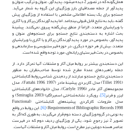
همان‌گونه که در تصویر 2 دیده می‏شود، پدیدآور، عنوان و ترکیب عنوان و
پدیدآور از جمله مصداقهای بارز ویژگیهای این گروه به شمار می‌آید.
جستجو برای یک بسته اطلاعاتی مشخص با استفاده از ویژگیهای پیش
گفته، باید به نتایج قابل قبولی بینجامد. اما پدیدآورندگان پرکار و یا آثاری
با ویرایشهای متعدد، الزاماً از منطق پیش‌گفته پیروی نمی‌کنند. پیشینة
بحث اشاره به دسته‌بندی نتایج جستجو برای جستجوهای عنوان و
پدیدآور، بخصوص در مورد پدیدآورندگان پرکار و یا آثاری با ویرایشهای
متعدد، بیش از هر حوزه دیگری، در حوزه فهرستنویسی و سازماندهی و
بخصوص در بحث فهرستهای رایانه‌ای، مورد توجه واقع شده است.
این دسته‌بندی بیشتر بر روابط میان آثار و مشتقات آنها تمرکز دارد. از
جمله راهبردهای عمدة مطرح شده توسط صاحب‌نظران به منظور
دسته‌بندی نتایج جستجو عبارتند از رده‌بندی شناسی روابط کتابشناختی
(Tillet, 1991) مدل کاربردی پیشینة مادر (Fattahi, 1996, 1997)، مدل
مجموعه‌های آثار مادر (Carlyle, 1996)، مدل خانواده‌های کتابشناختی
لیزر و فرنر
[5]
، رویکرد نشانه‌شناختی اسمیراگلیا (Smiraglia, 2003) و
مدل ملزومات کارکردی پیشینه‌های کتابشناختی (Functional
Requirements of Bibliographic Records, 1998)
[6]
. این روابط در واقع
به نوعی در گروه ویژگیهای دسته دوم قرار می‌گیرند، به طوری که اگر به
تصویر 2 نیز رجوع شود، یکی از ویژگیهای ردیف دوم که در فهرست
عناصر هسته دوبلین نیز مطرح است، روابط میان آثار و مشتقات آنهاست.