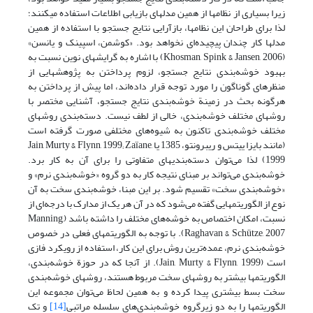
زیرا بسیاری از نظامها از همین مدلهای بازیابی اطلاعات استفاده می‏کنند؛
لذا برای طراحان این نظامها، بازآرایی نتایج جستجو با استفاده از همین
مدلها کار چندان پیچیده‌ای نخواهد بود. «کوشمن، اسپینک و یانسن»
(Khosman, Spink & Jansen, 2006) با اشاره به گرایشهای نوین نسبت به
بهبود خوشه‌بندی نتایج جستجو، لزوم پرداختن به پژوهشهایی از
منظرهای گوناگون را مورد توجه قرار داده‌اند، اما پیش از پرداختن به
هرگونه بحث در زمینة خوشه‌بندی نتایج جستجو، آشنایی مختصر با
روشهای مختلف خوشه‌بندی، خالی از لطف نیست. دسته‌بندی روشهای
مختلف خوشه‌بندی تاکنون به شیوه‌های مختلفی صورت گرفته است
(مانند بایزا ییتس و ریبرونتو، 1385 یا Jain, Murty & Flynn, 1999; Zaïane,
1999) لذا می‌توان دسته‌بندیهای متفاوتی را برای آن به کار برد.
خوشه‌بندی می‌تواند بر مبنای نتیجه کار به دو گروه «خوشه‌بندی نرم» و
«خوشه‌بندی سخت» تقسیم شود. بر این مبنا، خوشه‌بندی سخت به آن
نوع از الگوریتمهایی گفته می‌شود که در آن هر یک از مدارک با درجه‌ای از
نسبت، امکان اختصاص به خوشه‌های مختلف را داشته باشد (Manning,
Raghavan & Schütze, 2007). با توجه به الگوریتمهای فعلی در خصوص
خوشه‌بندی نرم، عمده‌ترین روش برای این کار، استفاده از رویکرد فازی
است (Jain, Murty & Flynn, 1999). از آنجا که در حوزة خوشه‌بندی،
الگوریتمها بیشتر به روشهای سخت مربوط هستند، روشهای خوشه‌بندی
سخت بسط بیشتری پیدا کرده و به همین لحاظ می‌توان مجموعه این
الگوریتمها را به دو زیرگروه خوشه‌بندی‌های سلسله مراتبی
[14]
و تک