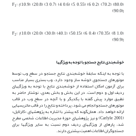
F
: {(1,0.9), (2,0.8), (3, 0.7), (4, 0.6), (5, 0.55), (6, 0.2), (7,0.2), (8,0.0),
1
(9,0.0)}
F
: {(1,0.0), (2,0.0), (3,0.0), (4,0.1), (5,0.15), (6, 0.4), (7,0.35), (8, 1.0),
2
(9,0.9)}
خوشه‌بندی نتایج جستجو با توجه به ویژگیها
با توجه به اینکه سابقة خوشه‌بندی نتایج جستجو در سطح وب توسط
موتورهای جستجوی خوشه ساز وجود دارد، وب بستری بسیار مناسب
برای آزمون امکان استفاده از خوشه‌بندی نتایج با توجه به ویژگیهای
ردیف اول و دوم است. در این بخش و بخش بعدی، نوشتار حاضر به
تطبیق موارد پیش گفته با یکدیگر و با آنچه در سطح وب در قالب
موتورهای جستجو انجام می شود، پرداخته و نتایج را در قالب ماتریسهایی
ارائه خواهد داد. همان‌گونه که پیشتر با اشاره به پژوهشهای «کارلایل»
(Carlyle, 2001) و نیز پژوهشهای حوزة مدیریت اطلاعات شخصی مطرح
شد، پاره‏ای از ویژگیهای ردیف دوم نسبت به سایر ویژگیها برای
جستجوگران اطلاعات اهمیت بیشتری دارند.