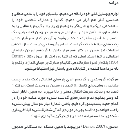
درآمد
لوازم و وسایل اتاق خود را نظم می‌دهیم، لباسهای خود را با نظمی منطقی و
هندسی کنار هم قرار می دهیم، کتابها و مدارک شخصی خود را
ساماندهی می‌کنیم و حتی اگر بخواهیم چیزی یاد بگیریم یا مطلبی را به
خاطر بیاوریم، ذهن خود را سازمان می‌دهیم. در چنین فعالیتهایی، یک
عنصر و یا فصل مشترک دیده می‌شود و آن در کنار هم قرار دادن
پدیده‌های مرتبط با یکدیگر است. اساس گروه‌بندی در بحث سازماندهی
اطلاعات نیز همین در کنار هم قرار دادن یا گردهم آوردن پاره‌های
اطلاعاتی مرتبط است. اصلی که نه تنها به راحتی از اصول «کاتر» (Cutter,
1904) بلکه از نحوة سازماندهی کتابها و مدارک بر مبنای اندازه، رنگ و یا
نام فرد اهدا کننده در کتابخانه های باستان نیز استنباط می‌شود.
هرگونه گروه‌بندی و گردهم آوری پاره‌های اطلاعاتی تحت یک برچسب
مشخص، روشی برای کاستن از تعدد و رسیدن به وحدت است. حرکت از
تعدد به وحدت، سرعت انتقال ذهنی را بالا می‌برد. به همین خاطر است
که وقتی بدانیم تمام شماره‌های گذشتة نشریه مورد علاقة خود را در
کدام جعبه بسته‌بندی کرده‌ایم، یافتن شمارة بهار دو سال پیش نشریه
راحت خواهد بود (البته بجز در مواردی که آن شمارة نشریه قبلاً خریداری
نشده و یا ندانسته یا به عمد در جای دیگری نگهداری شود).
«دنتون» (Denton, 2007) در پیوند با همین مسئله، به مشکلاتی همچون