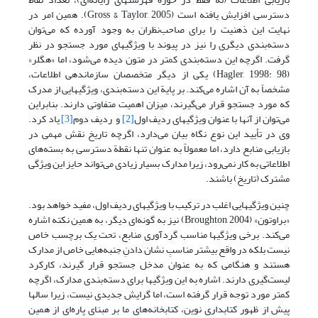
دسترسی افزایش یافته است (Gross & Taylor, 2005). همین امر در
نهایت این ذهنیت را برای صاحب‌نظران به وجود آورده که می‌توان
دسته‌بندی دیگری را نیز در پیوند با ویژگیهای مورد جستجو در نظر
گرفت. اگرچه این دسته‌بندی کمتر در متون دیده می‌شود، اما «هگلر»
(Hagler, 1998: 98) یکی از دیگر متخصصان سازماندهی اطلاعات،
مشخصاً به آن اشاره می‌کند. بر پایة این دسته‌بندی، ویژگیهایی از مدرک
که مورد جستجو قرار می‌گیرند، میزان اهمیت متفاوتی دارند. بنابراین
می‌توان از آنها با عنوان ویژگیهای ردیف اول
[2]
و ردیف دوم
[3]
یاد کرد.
وی در تأیید این نوع نگاه بیان می‌دارد، اگرچه تاریخ نقش مهمی در
بازیابی منابع دارد، اما معمولاً به عنوان تنها نقطة دسترسی به بسته‌های
اطلاعاتی به کار نمی‌رود، زیرا مدارک بسیار زیادی می‌تواند حایز این ویژگی
مشترک (تاریخ) باشند.
چنین ویژگیهایی اغلب در ترکیب با ویژگیهای ردیف اول، مفید خواهد بود.
«براوتون» (Broughton, 2004) نیز به گونه‌ای دیگر، به همین نکته اشاره
می‌کند. برخی ویژگیها مناسب گردآوری منابع، تحت یک برچسب خاص
نیست بلکه در واقع بیشتر مناسبِ نشان دادنِ جنبه‌هایی خاص از مدارک
هستند و هنگامی که به عنوان مدخل جستجو قرار گیرند، کارکرد
لیست‌گیری دارند. اشاره به این ویژگیها برای دسته‌بندی مدارک، اگرچه
کمتر مورد توجه قرار گرفته است، اما گرایش جدیدی نیست، زیرا سالها
پیش از ظهور کتابداری نوین، کتابخانه‌های ما بر مبنای پاره‌ای از همین