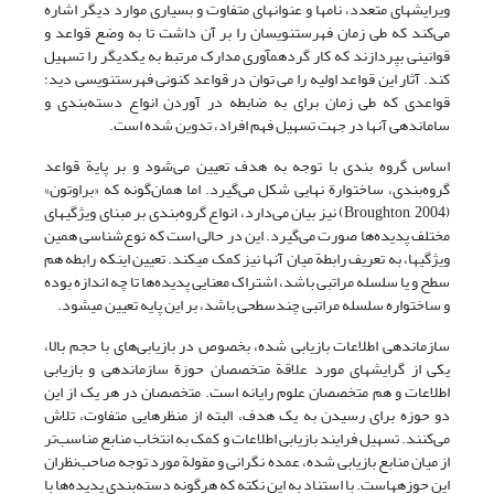
ویرایشهای متعدد، نامها و عنوانهای متفاوت و بسیاری موارد دیگر اشاره
می‌کند که طی زمان فهرستنویسان را بر آن داشت تا به وضع قواعد و
قوانینی بپردازند که کار گردهم‏آوری مدارک مرتبط به یکدیگر را تسهیل
کند. آثار این قواعد اولیه را می توان در قواعد کنونی فهرستنویسی دید؛
قواعدی که طی زمان برای به ضابطه در آوردن انواع دسته‌بندی و
ساماندهی آنها در جهت تسهیل فهم افراد، تدوین شده است.
اساس گروه بندی با توجه به هدف تعیین می‌شود و بر پایة قواعد
گروه‌بندی، ساختوارة نهایی شکل می‌گیرد. اما همان‌گونه که «براوتون»
(Broughton, 2004) نیز بیان می‌دارد، انواع گروه‌بندی بر مبنای ویژگیهای
مختلف پدیده‌ها صورت می‌گیرد. این در حالی است که نوع‌شناسی همین
ویژگیها، به تعریف رابطة میان آنها نیز کمک می‏کند. تعیین اینکه رابطه هم
سطح و یا سلسله مراتبی باشد، اشتراک معنایی پدیده‌ها تا چه اندازه بوده
و ساختواره سلسله مراتبی چندسطحی باشد، بر این پایه تعیین می‏شود.
سازماندهی اطلاعات بازیابی شده، بخصوص در بازیابی‌های با حجم بالا،
یکی از گرایشهای مورد علاقة متخصصان حوزة سازماندهی و بازیابی
اطلاعات و هم متخصصان علوم رایانه است. متخصصان در هر یک از این
دو حوزه برای رسیدن به یک هدف، البته از منظرهایی متفاوت، تلاش
می‌کنند. تسهیل فرایند بازیابی اطلاعات و کمک به انتخاب منابع مناسب‌تر
از میان منابع بازیابی شده، عمده نگرانی و مقولة مورد توجه صاحب‌نظران
این حوزه‏هاست. با استناد به این نکته که هرگونه دسته‌بندی پدیده‌ها با