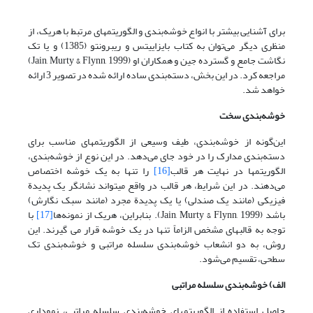
برای آشنایی بیشتر با انواع خوشه‌بندی و الگوریتمهای مرتبط با هریک، از
منظری دیگر می‌توان به کتاب بایزاییتس و ریبرونتو (1385) و یا تک
نگاشت جامع و گسترده جین و همکاران او (Jain, Murty & Flynn, 1999)
مراجعه کرد. در این بخش، دسته‌بندی ساده ارائه شده در تصویر 3 ارائه
خواهد شد.
خوشه‌بندی سخت
این‌گونه از خوشه‌بندی، طیف وسیعی از الگوریتمهای مناسب برای
دسته‌بندی مدارک را در خود جای می‌دهد. در این نوع از خوشه‌بندی،
الگوریتمها در نهایت هر قالب
[16]
را تنها به یک خوشه اختصاص
می‌دهند. در این شرایط، هر قالب در واقع می‏تواند نشانگر یک پدیدة
فیزیکی (مانند یک صندلی) یا یک پدیدة مجرد (مانند سبک نگارش)
باشد (Jain, Murty & Flynn, 1999). بنابراین، هریک از نمونه‌ها
[17]
با
توجه به قالبهای مشخص الزاماً تنها در یک خوشه قرار می گیرند. این
روش، به دو انشعاب خوشه‌بندی سلسله مراتبی و خوشه‌بندی تک
سطحی، تقسیم می‌شود.
الف) خوشه‌بندی سلسله مراتبی
حاصل استفاده از الگوریتمهای خوشه‌بندی سلسله مراتبی، نموداری