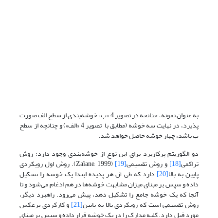
به عنوان نمونه، چنانچه در تصویر 4 «ب» خوشه‌بندی از سطح الف صورت
پذیرد، در نهایت سه خوشه (مطابق با تصویر 4 «الف») و چنانچه از سطح
ب باشد، چهار خوشه حاصل خواهد شد.
دو الگوریتم پرکاربرد برای این نوع از خوشه‌بندی وجود دارد: روش
تراکمی
[18]
و روش تقسیمی
[19]
(Zaïane, 1999). روش اول رویکردی
پایین به بالا
[20]
دارد که طی آن هر پدیده ابتدا یک خوشه را تشکیل
داده و سپس بر مبنای میزان مشابهت خوشه‌ها در هم ادغام می‌شود و تا
آنجا که یک خوشه جامع را تشکیل دهد، پیش می‌رود. راهبرد دیگر،
روش تقسیمی است که رویکردی بالا به پایین
[21]
و کارکردی برعکس
مورد قبل دارد. کلیه مدارک را در یک خوشه قرار داده و سپس بر مبنای