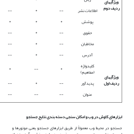
ویژگیهای
ردیف دوم
اطلاعات نشر
--
*
--
پوشش
*
*
*
حقوق
--
*
--
مخاطبان
--
*
--
آدرس
--
*
--
کلیدواژه
*
--
*
(مفاهیم)
ویژگیهای
ردیف اول
پدیدآور
--
*
--
عنوان
--
--
--
ابزارهای کاوش در وب و امکان سنجی دسته بندی نتایج جستجو
جستجو در محیط وب معمولاً از طریق ابزارهای جستجو یعنی موتورها و