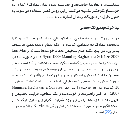
مشابهت‌ها و تفاوتها (فاصله‌های محاسبه شده میان مدارک) آنها را به
خوشه‏های کوچکتر تقسیم می‌کند. از این روش کمتر استفاده می‌شود، به
همین دلیل در متون کمتر به آن اشاره شده است.
ب) خوشه‌بندی تک سطحی
در این روش از خوشه‌بندی، ساختواره‌ای ایجاد نخواهد شد و تنها
مجموعه مدارک به تعدادی خوشه در یک سطح دسته‌بندی می‌شود.
بنابراین، در اینجا نکته مهم تشخیص تعداد خوشه‌هاست (Jain, Murty &
Flynn, 1999; Manning, Raghavan & Schütze, 2007) . در متون، انتخاب
این عدد را به مطلوب‌ترین گمانه ممکن نسبت داده‌اند و گاه استفاده از
برخی روشهای محاسباتی برای تعیین آن توصیه می‌شود. البته مواردی
همچون قابلیت نمایش رابط کاربر هم بر این تعداد بی‌تأثیر نیست، چه به
صورت پیش فرض بعضی از محیطهای رابط کاربر، قابلیت نمایش بیش از
20 خوشه در هر مرحله را ندارند (Manning, Raghavan & Schütze,
2007). اما اکثر راهبردهای خوشه‌بندی تک‌ سطحی، فرایند تخصیص و
تعیین تعداد خوشه‌ها را برای بهبود شرایط، تکرار و بهسازی می‏کنند. از
عمده الگوریتمهای مورد استفاده در این روش K-Means و الگوریتمهای
مدلی
[22]
است.