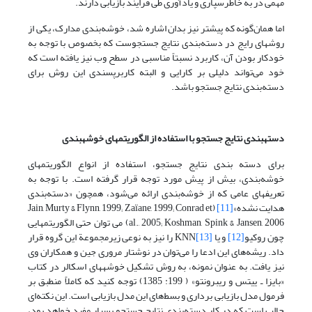
مهمی در به خاطرسپاری و یادآوری طی فرایند بازیابی دارند.
اما همان‌گونه که پیشتر نیز بدان اشاره شد، خوشه‌بندی مدارک، یکی از
روشهای رایج در دسته‌بندی نتایج جستجوست که بخصوص با توجه به
خودکار بودن آن، کاربرد نسبتاً مناسبی در سطح وب نیز یافته است که
خود می‌تواند دلیلی بر کارایی و البته کاربرپسندی این روش برای
دسته‌بندی نتایج جستجو باشد.
دسته‏بندی نتایج جستجو با استفاده از الگوریتمهای خوشه‏بندی
برای دسته بندی نتایج جستجو، استفاده از انواع الگوریتمهای
خوشه‌بندی، بیش از پیش مورد توجه قرار گرفته است. با توجه به
تعریفهای عامی که از خوشه‌بندی ارائه می‌شود، همچون «دسته‌بندی
هدایت نشده»
[11]
(Jain, Murty & Flynn, 1999; Zaïane, 1999; Conrad et
al., 2005; Koshman, Spink & Jansen, 2006) می توان حتی الگوریتمهایی
چون روکیو
[12]
و یا
[13]
KNN را نیز به نوعی زیرمجموعة این گروه قرار
داد. ریشه‌های این ادعا را می‌توان در نوشتار مروری جین و همکاران وی
نیز یافت. به عنوان نمونه، به روش تشکیل خوشه‏های اسکالر در کتاب
«بایزا ـ ییتس و ریبرونتو» ( 199: 1385) توجه کنید که کاملاً منطبق بر
فرمول مدل بازیابی برداری و بسط‌های این مدل بازیابی است. این نکته‌ای
جالب است که در کار دسته‌بندی نتایج جستجو بسیار مفید خواهد بود،