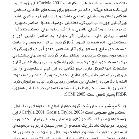
با تکیه بر همین پیشینة علمی، «کارلایل» (Carlyle, 2001) طی پژوهشی بر
این نکته صحّه می‌گذارد که در جستجو برای بسته‌های اطلاعاتی مشخص،
هنگامی که اثر ویرایشهای متعددی داشته و یا پدیدآور فرد پرکاری باشد،
ویژگیهایی چون قالب فیزیکی، مخاطبان، توصیف محتوا، عناصر تصویری،
کاربرد، زبان، ویژگیهای ظاهری و تازگی محتوا برای جستجوکنندگان،
اهمیت زیادی دارد. بنابراین، اگر دوباره به عناصر دابلین کور و
دسته‌بندی ارائه شده در تصویر 2 بازگردیم، می‌توان به وضوح دریافت
دسته‌بندی نتایج جستجو برای آثار مشخص، معمولاً بر مبنای ویژگیهای
ردیف دوم صورت می‌پذیرد. پیشتر مطرح گردید که مدلهای پیشنهادی
برای دسته‌بندی نتایج در فهرستهای رایانه‌ای، بیشتر بر روابط میان آثار و
مشتقات آنها تمرکز دارد. نیم نگاهی به این نوع دسته‌بندی را نیز
می‌توان در عناصر دابلین کور مطرح شده در تصویر 2، عناصر ردیف دوم،
البته با نگاهی به راهنمای این عناصر، ردیابی کرد. نباید فراموش کرد،
عنصر روابط نسبت به روابط تعریف شده بخصوص در مدلهایی همچون
FRBR بسیار ناقص است (SCMI, 2005).
چنانکه پیشتر نیز بیان شد، گروه دوم از انواع جستجوهای ردیف اول،
جستجوهای مفهومی است (Carlyle, 2001; Gross & Taylor, 2005). این
جستجوها چه در قالب کلیدواژه‌ای، چه عبارتی و یا حتی مهار شده صورت
پذیرد، در نهایت نشانگر یک هدف و آن هم رسیدن کاربر به مجموعه‌ای
از منابع بر محور یک موضوع خواهد بود. حال، چنانچه نتایج حاصل زیاد
باشد، بدون دسته‌بندی نتایج بازیابی شده، کار تشخیص ربط برای