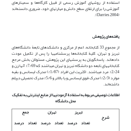
استفاده از روشهای آموزش رسمی از قبیل کارگاه‌ها و سمینارهای
آموزشی را برای ارتقای سطح دانش و مهارتهای خود، ضروری دانسته‌اند
(Darries, 2004).
یافته‌های پژوهش
از مجموع 33 کتابخانه، اعم از مرکزی و دانشکده­ای تابعة دانشگاه‌های
تبریز و تهران، کلیة کتابخانه‌ها پرسشنامه­ها را پس از تکمیل عودت
داده­اند. پاسخگویان به پرسشهای این پژوهش، مسئولان بخش مرجع
کتابخانه­های تابعه دو دانشگاه تبریز و تهران می­باشند که 7/69% آنها زن و
2/24% مرد می­باشند. اکثریت این افراد (1/87%) مدرک لیسانس و بقیه
موارد (2/3%) مدرک فوق لیسانس و یا بالاتر و 5/6% مدرک تحصیلی دیپلم
داشته‌اند.
اطلاعات توصیفی مربوط به استفادة آزمودنیها از منابع اینترنتی به تفکیک
محل دانشگاه
تبریز
تهران
جمع
شرح
تعداد
درصد
تعداد
درصد
تعداد
درصد