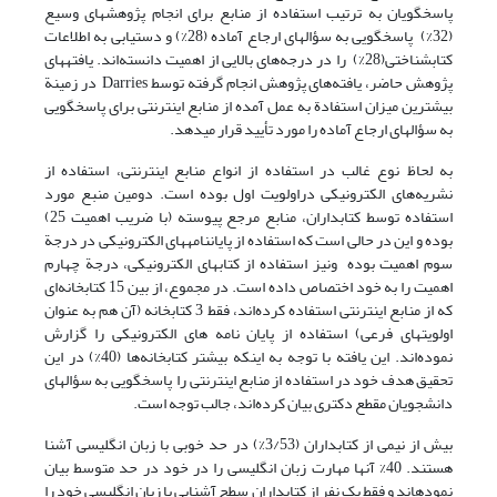
پاسخگویان به ترتیب استفاده از منابع برای انجام پژوهشهای وسیع
(32%) پاسخگویی به سؤالهای ارجاع آماده (28%) و دستیابی به اطلاعات
کتابشناختی(28%) را در درجه‌های بالایی از اهمیت دانسته‌اند. یافته­های
پژوهش حاضر، یافته‌های پژوهش انجام گرفته توسط Darries در زمینة
بیشترین میزان استفادة به عمل آمده از منابع اینترنتی برای پاسخگویی
به سؤالهای ارجاع آماده را مورد تأیید قرار می­دهد.
به لحاظ نوع غالب در استفاده از انواع منابع اینترنتی، استفاده از
نشریه‌های الکترونیکی دراولویت اول بوده است. دومین منبع مورد
استفاده توسط کتابداران، منابع مرجع پیوسته (با ضریب اهمیت 25)
بوده و این در حالی است که استفاده از پایان­نامه­های الکترونیکی در درجة
سوم اهمیت بوده ونیز استفاده از کتابهای الکترونیکی، درجة چهارم
اهمیت را به خود اختصاص داده است. در مجموع، از بین 15 کتابخانه‌ای
که از منابع اینترنتی استفاده کرده‌اند، فقط 3 کتابخانه (آن هم به عنوان
اولویتهای فرعی) استفاده از پایان نامه های الکترونیکی را گزارش
نموده‌اند. این یافته با توجه به اینکه بیشتر کتابخانه‌ها (40%) در این
تحقیق هدف خود در استفاده از منابع اینترنتی را پاسخگویی به سؤالهای
دانشجویان مقطع دکتری بیان کرده‌اند، جالب توجه است.
بیش از نیمی از کتابداران (3/53%) در حد خوبی با زبان انگلیسی آشنا
هستند. 40% آنها مهارت زبان انگلیسی را در خود در حد متوسط بیان
نموده­اند و فقط یک نفر از کتابداران سطح آشنایی با زبان انگلیسی خود را