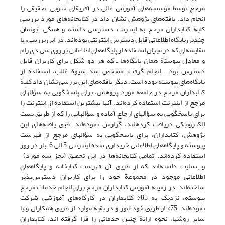
مرجع توسط مؤسسه‌های آموزش عالی در آفریقای جنوبی، تحقیقی را
انجام داد. یافته‌های پژوهش نشان داد در کتابخانه‌های مورد بررسی
کلیة کتابداران مرجع به اینترنت دسترسی داشته و همگی آبونمان
چندین پایگاه اطلاعاتی قابل دسترس اینترنتی بوده‌اند. در این بررسی، با
مقایسه‌ای که در میزان استفاده از پایگاه‌های اطلاعاتی بر روی سی دی رام
و معادل پیوستة همان پایگاه‌ها ـ که هر دو شکل برای کاربران قابل
دسترس بود ـ انجام گرفت، مشخص شد شیوة غالب، استفاده از
پایگاه‌های پیوسته بوده است. دیگر یافته‌های این بررسی نشان داد کلیة
کتابداران مرجع در جامعة مورد پژوهش، برای پاسخگویی به سؤالهای
مرجع از اینترنت استفاده کرده‌اند. آنها بیشترین استفاده از اینترنت را
برای پاسخگویی به سؤالهای ارجاع آماده و سؤالهایی را که از طریق پست
الکترونیکی دریافت کرده­اند، گزارش نموده‌اند. طبق یافته‌های این
پژوهش، کتابداران، برای پاسخگویی به سؤالهای مرجع از فهرست
پیوسته و پایگاه‌های اطلاعاتی خریداری شده اینترنتی 5 الی 6 بار در روز
استفاده کرده‌اند. تمامی کتابخانه‌ها در این تحقیق (بجز سه مورد)
وب‌سایت داشته‌اند که از طریق آن فهرست کتابخانه و پایگاه‌های
اطلاعاتی موجود در مجموعة خود را برای کاربران دسترس‌پذیر
ساخته‌اند. در زمینة آموزش کتابداران مرجع برای انجام خدمات مرجع
پیوسته، نزدیک به 85% کتابداران در کارگاه‌های آموزشی شرکت
نموده‌اند. 75% از طریق خودآموز و در بقیة موارد از طریق همکاران و یا
سایر روشها، نحوة ارائة چنین خدماتی را فرا گرفته اند. کتابداران