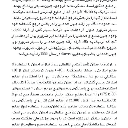
از منابع مذکور استفاده نکرده‌اند، از وجود چنین منابعی بی‌اطّلاع بوده­
اند. نزدیک به 6/55% افرادی که از منابع اینترنتی استفاده نمی­کنند،
استفاده از آنها را در بخش مرجع کتابخانه خود ضروری تشخیص داده­
اند. حدود 9/39% نیز ارائه چنین خدماتی را در بخش مرجع کتابخانه­ خود
بسیار ضروری عنوان کرده­اند. تنها درصد بسیار کمی از افراد (6/5%)
وجود چنین منابع و خدماتی را در کتابخانه غیر ضروری بیان کرده­اند. از
آنجا که نزدیک به 95% افراد ارائه چنین خدماتی را بسیار ضروری و یا
ضروری قلمداد می­کنند، یافته­های این پژوهش در مورد ضرورت وجود
چنین خدماتی، یافته­های تحقیق Stoverدر سال 1998 را تأیید می‌کند.
در ارتباط با میزان تأمین منابع اطلاعاتی مورد نیاز مراجعان با استفاده از
منابع اینترنتی، بیشتر پاسخگویان (40%) عنوان کرده­اند کمتر از 10%
سؤالهای مرجع مراجعه‌کنندگان به بخش مرجع را با استفاده از منابع
اینترنتی پاسخ گفته­اند. در این میان فقط دو کتابخانه از بین 15 کتابخانه
استفاده‌کننده، برای پاسخگویی به سؤالهای مرجع، بیش از نصف سؤالها
(50 تا 75%) را از طریق منابع مذکور پاسخ داده­اند. ضمناً، هیچ‌کدام از
کتابخانه­ها به طور کامل (100%) از منابع اینترنتی برای پاسخگویی به
سؤالها استفاده نکرده­اند. مقادیر فوق نشان‌دهندة استفاده کم از منابع
اینترنتی به منظور برآوردن نیازهای اطلاعاتی مراجعان بخش مرجع است.
این یافته­ها بیانگر این نکته است که با وجود هزینه‌های هنگفت صرف
شده توسط دانشگاه‌های متبوع با هدف استفادة وسیع و مطلوب از منابع