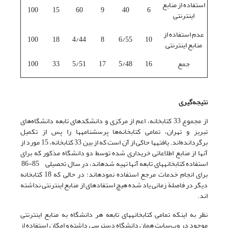
استفاده از منابع
100
15
60
9
40
6
اینترنتی
عدم استفاده از
100
18
4/44
8
6/55
10
منابع اینترنتی
جمع
16
5/48
17
5/51
33
100
نتیجه‌گیری
از مجموع 33 کتابخانه، اعم از مرکزی و دانشکده­ای تابعه دانشگاه‌های
تبریز و تهران، تمامی کتابخانه‌ها پرسشنامه­ها را پس از تکمیل
برگردانده‌اند. یافته­ها حاکی از آن است که از بین 33 کتابخانه، 15 مورد از
آنها از منابع اطلاعاتی خریداری شده توسط دو دانشگاه مذکور که برای
استفاده کتابخانه­های تابعه آنها تهیه شده­اند، در سال تحصیلی 85-86
برای انجام خدمات مرجع استفاده نموده­اند؛ در حالی که 18 کتابخانه
دیگر در فاصلة زمانی یاد شده هیچ استفاده­ای از منابع اینترنتی نداشته
اند.
نظر به اینکه تمامی کتابخانه­های تابعه هر دانشگاه به منابع اینترنتی
موجود در وب‌سایت همان دانشگاه دسترسی داشته و امکان استفاده از