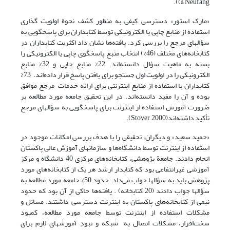
& Neufang)).
«مارک استور» دسترسی کیفی به منظور کشف نحوة اولویت گذاری
استفاده از منابع چاپی یا الکترونیکی توسط کتابداران برای پاسخگویی به
سؤالهای مرجع را بررسی کرد. یافته‌ها نشان داد اکثریت کتابداران در
کتابخانه‌های مختلف (46%) انتخاب منبع پاسخگوی چاپی یا الکترونیکی را
بسته به ماهیت سؤال دانسته‌اند. 22% منابع چاپی و 32% منابع
الکترونیکی را در اولویت اول جستجو برای یافتن پاسخ قرار داده‌اند. 73%
کتابداران با استفاده از منابع اینترنتی برای ارائه خدمات مرجع موافق
بوده و آن را مفید دانسته‌اند. در این تحقیق جامعه مورد مطالعه بر
ضرورت آموزش استفاده از اینترنت برای پاسخگویی به سؤالهای مرجع
تأکید داشته‌اند(Stover, 2000).
«حمید سعید» و دیگران، تحقیقی را با هدف بررسی امکانات موجود در
استفاده از اینترنت توسط دانشگاه‌ها و سازمانهای آموزش عالی پاکستان
انجام دادند. جامعة پژوهشی، کتابخانه‌های مرکزی 40 دانشگاه و مرکز
آموزشی غیرانتفاعی بود که کتابدار ارشد هر یک از کتابخانه‌های مورد
پژوهش باید به سؤالها جواب می‌داد. حدود 50% جامعه مورد مطالعه به
سؤالها جواب دادند (20 کتابخانه) . یافته‌ها حاکی از آن بود که حدود
نیمی از کتابخانه‌های پاکستان به اینترنت دسترسی داشتند. مسائل و
مشکلات استفاده از اینترنت توسط جامعه مورد مطالعه، کمبود
سخت‌افزار، مشکلات اتصال به شبکه و نبودِ آموزشهای لازم برای