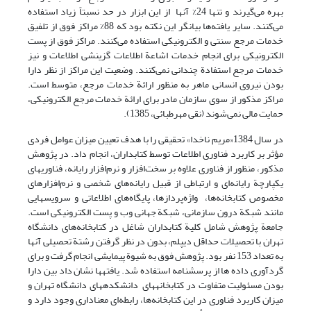
بهره می‌گیرند و تنها 24% آنها از این ابزار در حد نسبتاً زیاد استفاده
می‌کنند. سایر یافته‌ها بیانگر این نکته بود که 88% مراکز فوق از تلفیق
خدمات مرجع سنتی و الکترونیکی استفاده می‌کنند. مراکز فوق از پست
الکترونیکی برای انجام خدمات اشاعة اطلاعات گزینشی اطلاعات و نیز
خدمات مرجع استفادة چندانی نمی‌کنند. وضعیت این مراکز از نظر دارا
بودن نیروی انسانی ماهر به منظور ارائة خدمات مرجع، متوسط است.
مراکز مذکور از سوی سازمان مادر برای ارائة خدمات مرجع الکترونیکی،
حمایت مالی نمی‌شوند (نقی مهرطبائی، 1385).
در سال 1384«مریم ناخدا» تحقیقی را با هدف تعیین میزان عوامل فردی
مؤثر بر کاربرد فناوری اطلاعات توسط کتابداران، انجام داد. در پژوهش
مذکور، منظور از فناوری علاوه بر سخت‌افزار و نرم‌افزار رایانه، فناوریهای
یکپارچة رایانه‌ای و ارتباطی از قبیل رایانه‌های شخصی و نرم‌افزارهای
مخصوص ‌کتابخانه‌ها، واژه‌پردازها، پایگاه‌های اطلاعاتی و سرویسهایی
مانند شبکة درون سازمانی، شبکة جهانی وب و پست الکترونیکی است.
جامعة پژوهش شامل کلیة کتابداران شاغل در کتابخانه‌های دانشگاه
تهران با تحصیلات حداقل دیپلم، بدون در نظر گرفتن رشتة تحصیلی آنها
به تعداد 153 نفر بود. پژوهش فوق به شیوة پیمایشی انجام گرفت و برای
گردآوری داده ها از پرسشنامه استفاده شد. یافته­ها نشان داد بین دارا
بودن مسئولیت متفاوت در کتابخانه­های دانشکده­های دانشگاه تهران و
میزان کاربرد فناوری در این کتابخانه‌ها، رابطه‌ای معناداری وجود دارد و