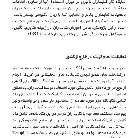
سابقة کار کتابداران تأثیری بر میزان استفادة آنها از فناوری اطلاعات
نداشته است. همچنین، نتایج این تحقیق نشان داد هر چه میزان
تحصیلات کتابداران بالاتر و آشنایی آنها با زبان انگلیسی بیشتر باشد،
حجم استفادة آنها از فناوری اطلاعات بیشتر می‌گردد. طبق نتایج به دست
آمده از این پژوهش، عامل آموزش کتابداران در زمینة فناوری، تأثیری
مهم و قابل توجه در افزایش کاربرد فناوری دارد (ناخدا، 1384).
تحقیقات انجام گرفته در خارج از کشور
«تنوپیر و نیوفانگ» در سال 1991 تحقیقی را در مورد ارائة خدمات مرجع
درکتابخانه های عضو انجمن کتابخانه های تحقیقاتی در آمریکا انجام
دادند. آنها دوباره همین تحقیق را در سالهای 94، 97 و 2000 برای آگاهی
از نوع فرآورده های الکترونیکی مورد استفاده توسط کتابداران، به منظور
انجام خدمات مرجع در این کتابخانه ها تکرار کردند . یافته‌ها نشان داد
تمامی کتابخانه های مورد مطالعه از جستجوی باواسطه و بی واسطه و نیز
پایگاه‌های سی دی رام استفاده می‌کنند. اکثریت آنها دارای فهرست
پیوسته هستند. مصاحبه با کتابداران مرجع در این کتابخانه‌ها نشان داد
کاربران این کتابخانه ها برای استفاده بهتر از منابع الکترونیکی، به
آموزش نیاز دارند. کتابداران اظهار داشته‌اند با ورود چنین خدماتی به
عرصة کتابخانه‌ها، توقعات و تصورات کاربران تغییر یافته است Tenopir