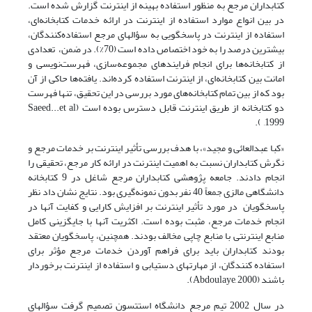
کتابداران مرجع به منظور استفاده بهینه از اینترنت گزارش شده است.
در بین انواع موارد استفاده از اینترنت در ارائه خدمات کتابخانه‌ای،
استفاده از اینترنت در پاسخگویی به سؤالهای مرجع استفاده‌کنندگان،
بیشترین درصد را به خود اختصاص داده است (70%). در ضمن، تعدادی
از کتابخانه‌ها برای انجام فرایندهای مجموعه‌سازی، فهرست‌نویسی و
امانت بین کتابخانه‌ای، از اینترنت استفاده کرده‌اند. یافته‌ها حاکی از آن
بود که از بین تمام کتابخانه‌های مورد بررسی در این تحقیق، تنها فهرست
دو کتابخانه از طریق اینترنت قابل دسترس بوده است (Saeed...et al
,1999 ).
«کبا عبدالعائی و مجید»، با هدف بررسی تأثیر اینترنت بر خدمات مرجع و
نگرش کتابداران نسبت به اهمیت اینترنت در ارائه کار مرجع، تحقیقی را
انجام دادند. جامعه پژوهشی کتابداران مرجع شاغل در 9 کتابخانه
دانشگاهی مالزی جمعاً 40 نفر بدون نمونه‌گیری بود. نتایج نشان داد نظر
پاسخگویان در مورد تأثیر اینترنت بر افزایش کارایی و کفایت آنها در
انجام خدمات مرجع، مثبت بوده است. اکثریت آنها با جایگزینی کامل
منابع اینترنتی با منابع چاپی مخالف بودند. همچنین، پاسخگویان معتقد
بودند کتابداران باید برای فراهم آوردن خدمات مرجع مؤثر برای
استفاده کنندگان، از مهارتهای دستیابی و استفاده از اینترنت برخوردار
باشند (Abdoulaye, 2000).
در سال 2002 تیم مرجع دانشگاه استتسون تصمیم گرفت سؤالهای