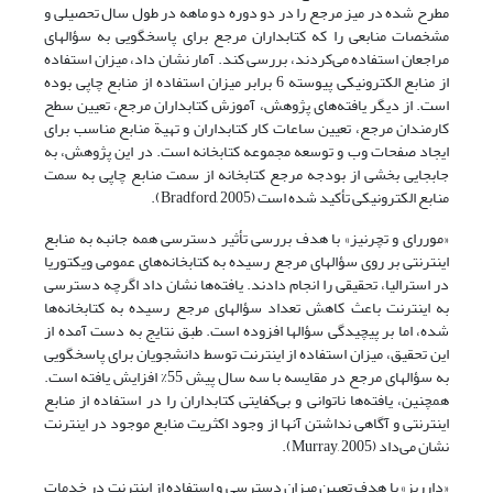
مطرح شده در میز مرجع را در دو دوره دو ماهه در طول سال تحصیلی و
مشخصات منابعی را که کتابداران مرجع برای پاسخگویی به سؤالهای
مراجعان استفاده می‌کردند، بررسی کند. آمار نشان داد، میزان استفاده
از منابع الکترونیکی پیوسته 6 برابر میزان استفاده از منابع چاپی بوده
است. از دیگر یافته‌های پژوهش، آموزش کتابداران مرجع، تعیین سطح
کارمندان مرجع، تعیین ساعات کار کتابداران و تهیة منابع مناسب برای
ایجاد صفحات وب و توسعه مجموعه کتابخانه است. در این پژوهش، به
جابجایی بخشی از بودجه مرجع کتابخانه از سمت منابع چاپی به سمت
منابع الکترونیکی تأکید شده است (Bradford, 2005).
«موررای و تچرنیز» با هدف بررسی تأثیر دسترسی همه جانبه به منابع
اینترنتی بر روی سؤالهای مرجع رسیده به کتابخانه‌های عمومی ویکتوریا
در استرالیا، تحقیقی را انجام دادند. یافته‌ها نشان داد اگرچه دسترسی
به اینترنت باعث کاهش تعداد سؤالهای مرجع رسیده به کتابخانه‌ها
شده، اما بر پیچیدگی سؤالها افزوده است. طبق نتایج به دست آمده از
این تحقیق، میزان استفاده از اینترنت توسط دانشجویان برای پاسخگویی
به سؤالهای مرجع در مقایسه با سه سال پیش 55% افزایش یافته است.
همچنین، یافته‌ها ناتوانی و بی‌کفایتی کتابداران را در استفاده از منابع
اینترنتی و آگاهی نداشتن آنها از وجود اکثریت منابع موجود در اینترنت
نشان می‌داد (Murray, 2005).
«دارریز» با هدف تعیین میزان دسترسی و استفاده از اینترنت در خدمات