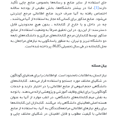
جای استفاده از سایر منابع و رسانه‌ها بخصوص منابع چاپی تأکید
دارند
[1]
، لذا در بیشتر دانشگاه‌ها، بخش عظیمی از بودجه سالانه
اختصاص یافته به آنها صرف خرید منابع اطلاعاتی مرجع اینترنتی
می‌شود. منابع مذکور برای کسانی که مجاز به استفاده از آنها می‌باشند ـ
چه در داخل و یا خارج از کتابخانه ـ بدون هیچ محدودیتی قابل
دسترسند؛ از این رو، در این تحقیق صرفاً به وضعیت استفاده از منابع
مذکور توسط کتابداران مرجع کتابخانه‌های مرکزی و دانشکده‌های تابعه
دو دانشگاه تبریز و تهران، به منظور پاسخگویی به نیازهای مراجعان به
محل کتابخانه در طی سال تحصیلی 85ـ86، پرداخته شده است.
بیان مسئله
نیاز انسان به اطلاعات نامحدود است. او اطلاعات را برای هدفهای گوناگون
در شکلهای مختلف مورد جستجو و استفاده قرار می‌دهد. کتابخانه‌های
دانشگاهی حجم انبوهی از منابع اطلاعاتی را در اختیار دارند و خدمات
گوناگونی را برای ایفای وظایف آموزشی و پژوهشی ارائه می‌دهند. با توجه
به نقش مهم کتابخانه‌های دانشگاهی، در اغلب موارد از آنها به عنوان
هسته اصلی فعالیتهای دانشگاهی یاد می‌کنند. کتابداران این کتابخانه‌ها
برای رفع نیازهای اطلاعاتی مراجعه‌کنندگان به آنها، به استفاده از منابع
اطلاعاتی با کیفیت مطلوب و قابل اطمینان در شکلهای مختلف چاپی و