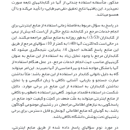
مذکور، متأسفانه استفاده چندانی از آنها در کتابخانه­های تابعه صورت
نمی­پذیرد. این یافته­ها نتایج تحقیق «نقی مهرطبایی» را تأیید می‌کند و با آن
همسو می­باشد.
در پاسخ به سؤال مربوط به فاصلة زمانی استفاده از منابع اینترنتی برای
انجام خدمات مرجع در کتابخانه، نتایج حاکی از آن است که بیش از نیمی
از کتابداران (3/53%) به طور روزانه به منابع مذکور مراجعه می­کنند. این
در حالی است که اکثریت آنها (40%) به کمتر از 10% سؤالهای مرجع از طریق
این منابع پاسخ گفته‌اند (جدول 4). بنابراین، نتیجه‌گیری می­شود که
کتابداران مرجع با وجود تمایل زیاد به استفاده از این منابع به عنوان
گزینه­های مناسب جهت انجام خدمات مرجع، در عمل هنگام استفاده از
آنها با مشکل مواجه شده و بهرة مناسبی از آنها نمی­برند. این امر می­تواند
گاه به دلیل ناتوانی کتابدار در استفاده از این منابع باشد؛ مثلاً نداشتن
مهارت جستجو و بازیابی، آشنایی ناکافی با زبان انگلیسی و یا تمایل
نداشتن کتابداران به استفاده از این منابع در برخی موارد، دلایل
شکست در استفاده قلمداد می­شود. گاهی نیز استفاده نامطلوب و ناکافی
از منابع اینترنتی می­تواند به علّت ضعف در کمیّت و کیفیت خود منابع در
پاسخگویی به نیازهای اطلاعاتی مراجعان در رشته­های موضوعی گوناگون
باشد، به گونه­ای که منابع اطلاعاتی آبونمان و قابل دسترس برای برخی
رشته­های تحت پوشش دانشگاه ناکافی باشد.
در مورد نوع سؤالهای پاسخ داده شده از طریق منابع اینترنتی،