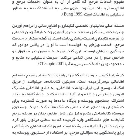
مفهوم خدمات مرجع که گاهی از آن به عنوان «خدمات مرجع و
اطلاع‌رسانی» یاد می‌شود، یاری‌رسانی به استفاده‌کننده به منظور
دستیابی به اطلاعات است (Bung, 1999).
هستة اصلی فعالیتهای تخصصی کتابداری و اطلاع‌رسانی را فراهم آوردن
چنین خدماتی تشکیل می­دهد. با ظهور فناوری جدید، ارائة چنین خدماتی
در عرصة کتابداری اهمیت بیشتری یافته است. به گفتة «مک‌ لر»: «خدمت
مرجع، خدمت ویژه‌ای به خواننده است تا او را در یافتن موادی که
جوابگوی نیازهای اوست، یاری کند. توجه به مضمون تعریف فوق دو
شاخص مهم را در ذهن تداعی می‌کند؛ سرعت دستیابی به منابع و
نامحدود بودن دامنة دسترسی به آنها Tenopir, 2001)).
در شرایط کنونی، با وجود شبکه جهانی اینترنت، دستیابی سریع به منابع
اطلاعاتی میسرگردیده است. همچنین کتابخانه‌ها می‌توانند از طریق
امکانات وسیع این ابزار توانمند اطلاعاتی، به منابع اطلاعاتی مشترک
انبوهی دسترسی داشته و از آنها استفاده کنند. دانشگاه‌ها به ایجاد
اشتراک جستجوی پیوسته و پایگاه داده‌ها به صورت گسترده برای
دانشجویان و اعضای هیئت علمی دانشکده‌ها تأکید دارند. جستجوی
پیوستة کتابشناختی منابع و نیز متن کامل منابع، چنان در صحنة مرجع
کتابخانه های دانشگاهی وارد گردیده که به سختی می‌توان باور کرد
چنین خدماتی قبلاً ارائه نمی‌شده است. امروزه کتابخانه‌های دانشگاهی
برای پاسخگویی به سؤالهای مرجع، بر استفاده از جستجوی پیوسته به