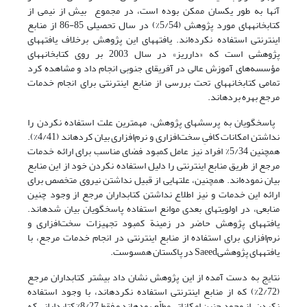
آنها به طور یکسان ممکن بوده است، در مجموع بیش از نیمی از
کتابخانه­های مورد پژوهش (5/54%) در سال تحصیلی 85-86 از منابع
اینترنتی استفاده نکرده‌اند. یافته­های این پژوهش برخلاف یافته­های
پژوهشی است که «دارریز» در سال 2003 بر روی کتابخانه­های
مؤسسه‌های آموزش عالی در آفریقای جنوبی انجام داد و مشاهده کرد
تمامی کتابخانه­های تحت بررسی از منابع اینترنتی برای انجام خدمات
مرجع بهره برده­اند.
پاسخگویان به پرسشهای پژوهش، مهمترین علت استفاده نکردن را
نداشتن امکانات کافیِ سخت‌افزاری و نرم‌افزاری بیان کرده­اند (4/41%).
همچنین 5/34% افراد نیز عامل کمبود فضای مناسب برای ارائه خدمات
مرجع از طریق منابع اینترنتی را دلیل استفاده نکردن خود از این منابع
بیان نموده‌اند. همچنین، علتهایی از قبیل نداشتن نیروی متخصص برای
ارائه این خدمات و نیز اطلاع نداشتن کتابداران مرجع از وجود چنین
منابعی، در اولویتهای بعدی موانع استفاده پاسخگویان بیان شده­اند.
یافته­های پژوهش حاضر در زمینة کمبود تجهیزات سخت‌افزاری و
نرم‌افزاری برای استفاده از منابع اینترنتی در انجام خدمات مرجع، با
یافته­های پژوهشیSaeed در پاکستان همسوست.
نتایج به دست آمده از این پژوهش نشان داد بیشتر کتابداران مرجع
(2/72%) که از منابع اینترنتی استفاده نکرده­اند، با وجود استفاده
نکردن، از وجود چنین امکاناتی مطلّع بوده­اند و فقط 8/27% کتابدارانی که