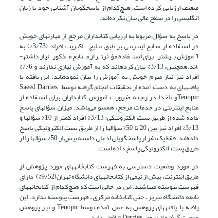
ضعیف ارزیابی کرده است. هیچ‌کدام از پاسخگویان آشنایی خود با زبان
انگلیسی را در سطح عالی بیان نکرده­‌اند.
در پاسخ به سؤال مربوط به ارزیابی کتابداران مرجع از مهارتهای خویش
در استفاده از منابع اینترنتی بر طبق نتایج ، اکثریت افراد (3/73%) به
آموزش بیشتر برای استفاده مؤثرتر از منابع مذکور نیاز داشته­
اند.همچنین، 3/13% بیان کرده­اند که به آموزش نیازی ندارند و 7/6%
افراد نیز نیاز مبرم خویش به آموزش را بیان نموده­اند. این یافته با
یافته­های به دست آمده از تحقیقات انجام گرفته توسط Saeed, Darries,
Tenopirو ناخدا در زمینه ضرورت آموزش کتابداران برای استفاده از
منابع اینترنتی در خدمات مرجع، همسو می‌باشد. میزان سؤالهای پاسخ
داده شده از طریق پست الکترونیکی؛ 3/13% افراد کمتر از 10% سؤالها و
3/13% افراد نیز بین 20 تا 50% سؤالها را از طریق پست الکترونیکی پاسخ
داده‌اند. فقط یک نفر از پاسخگویان اذعان داشته بیش از 50% سؤالها را از
طریق پست الکترونیکی پاسخ داده است.
در مورد وضعیت دسترسی به فهرست کتابخانه­های مورد پژوهش از
طریق اینترنت، بیش از نیمی از کتابخانه­های دانشگاه تهران(9/52%) دارای
فهرست پیوسته می­باشند. این در حالی است که هیچ‌کدام از کتابخانه­های
تابعه دانشگاه تبریز ـ حتی کتابخانة مرکزی ـ فهرست پیوسته ندارد. این
یافته با یافته­های پژوهش به عمل آمده توسط Tenopir و نیز پژوهش
صورت گرفته از سوی Darries تناقض دارد.