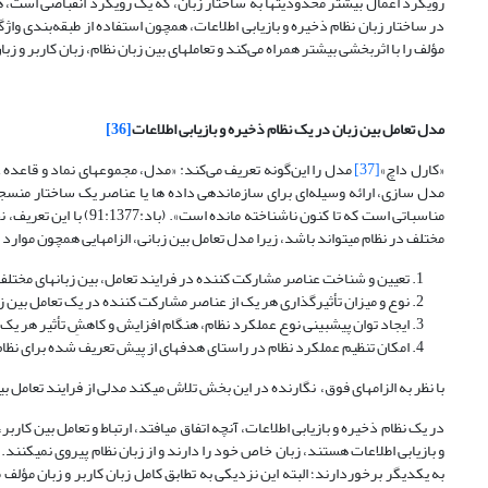
رویکرد اعمال بیشتر محدودیتها به ساختار زبان، که یک رویکرد انقباضی است، 
در ساختار زبان نظام ذخیره و بازیابی اطلاعات، همچون استفاده از طبقه‌بندی واژ
مؤلف را با اثربخشی بیشتر همراه می‌کند و تعاملهای بین زبان نظام، زبان کاربر و زب
مدل تعامل بین زبان در یک نظام ذخیره و بازیابی اطلاعات
[36]
«کارل داچ»
[37]
مدل را این‌گونه تعریف می‌کند: «مدل، مجموعه­ای نماد و قاعده عم
مدل سازی، ارائه وسیله‌ای برای سازماندهی داده ها یا عناصر یک ساختار منسجم
مناسباتی است که تا کنون 
مختلف در نظام می­تواند باشد، زیرا مدل تعامل بین زبانی، الزامهایی همچون موارد ز
تعیین و شناخت عناصر مشارکت کننده در فرایند تعامل، بین زبانهای مختلف د
نوع و میزان تأثیرگذاری هر یک از عناصر مشارکت کننده در یک تعامل بین ز
ایجاد توان پیش­بینی نوع عملکرد نظام، هنگام افزایش و کاهشِ تأثیر هر یک
امکان تنظیم عملکرد نظام در راستای هدفهای از پیش تعریف شده برای نظام، 
با نظر به الزامهای فوق، نگارنده در این بخش تلاش می­کند مدلی از فرایند تعامل بین
در یک نظام ذخیره و بازیابی اطلاعات، آنچه اتفاق می­افتد، ارتباط و تعامل بین کارب
و بازیابی اطلاعات هستند، زبان خاص خود را دارند و از زبان نظام پیروی نمی­کنند.
به یکدیگر برخوردارند؛ البته این نزدیکی به تطابق کامل زبان کاربر و زبان مؤلف