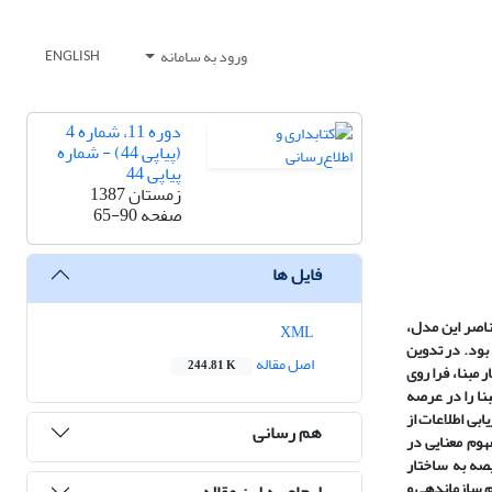
ورود به سامانه
ENGLISH
دوره 11، شماره 4
(پیاپی 44) - شماره
پیاپی 44
زمستان 1387
صفحه
65-90
فایل ها
عناصر این مدل،
XML
 بود. در تدوین
اصل مقاله
244.81 K
 مبنا، فرا روی
بنا را در عرصه
ابی اطلاعات از
هم رسانی
هوم معنایی در
صه به ساختار
م سازماندهی و
ارجاع به این مقاله