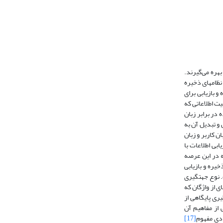
 اندیشه، از آن بهره می‌گیرند.
 نظامهای ذخیره
اید این سه عنصر را در یک نظام مورد توجه قراردهند (زندی­روان، 1385). نظام ذخیره و بازیابی برای
هیت اطلاعاتی که
ده در برابر زبان
 و تبدیل آن به
ن کاربر و زبان
ابی اطلاعات با
ه در این عرصه
خیره و بازیابی
 نوع جهت­گیری
ی از واژگان که
یری پایگاهی از
 از مفاهیم‌ آن
ادی مفهوم
[17]