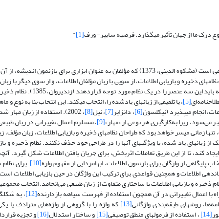
نوع درک ما از جهان تأثیر می­گذارد. فرضیه سایپر- ورف
[1]
"
، روابط میان این نشانه‌ها و قراردادهای اجتماعی است (مشکوه الدینی، 1373) که مؤلفان به عنوان ابزاری برای بازنمون
مهای ذخیره و بازیابی اطلاعات، از سویی با زبان مؤلفان اطلاعات، و از سوی دیگر با زبان
و بازیابی اطلاعات، و در نهایت با زبان کاربران جستجوکنندة اطلاعات روبرویند، که ب
لاحنامه‌ای
[5]
، یا تلفیقی از زبانهای یادشده را، انتخاب می­کند. این انتخاب بنا به نوع و ما
ات، انجام می­پذیرد (نیکلسون
[6]
، دانزایر
[7]
، نیل
[8]
، 2002). استفاده از زبان مهار ش
ر می‌شود، زیرا به‌کارگیری هر نوعی از «مهار»
[9]
، مستلزم اعمال تغییراتی در زبان طبیعی
، تنها زمانی میسر خواهد بود که طراحان نظامهای ذخیره و بازیابی اطلاعات، زبان مؤلف، زبا
از زبانهای یاد شده، یا ویژگیهای آنها را در طراحی خود حذف نکنند. نظام ذخیره و بازی
ایجاد کند، تا از این طریق تعاملات اثربخش، برای جریان یافتن اطلاعات شکل گیرد. آنچ
ب پایگاهی از واژگان برای بازنمون اطلاعات، ابهام­زدایی از مفهوم واژه
[10]
برای نظام ذ
ندهی اطلاعات و همچنین قواعدی برای ترکیب این واژگان در حین بازیابی اطلاعات است.
ذخیره و بازیابی اطلاعات با ساختاری متفاوت از زبان طبیعی می‌انجامد. انتخاب مجموعه­ا
با اعمال تغییراتی در آن همچون استفاده از فهرست سیاهه بازدارنده
[12]
، به شکل­گ
مه‌ها، روشهای طبقه‌بندی واژگانی
[13]
که واژه را با گروهی از واژه‌های مترادف یا یکی
ور
[14]
، استفاده از فرمولهای منطق ­توصیفی
[15]
و ساختار­ استدلال
[16]
و تجزیه قرارد