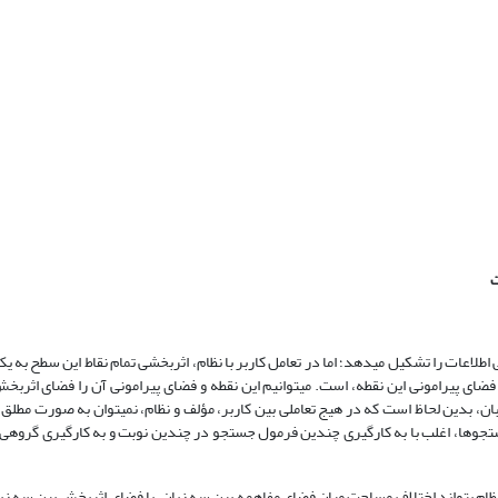
طلاعات را تشکیل می­دهد؛ اما در تعامل کاربر با نظام، اثربخشی تمام نقاط این سطح به ی
 فضای پیرامونی این نقطه، است. می­توانیم این نقطه و فضای پیرامونی آن را فضای اثربخ
ان، بدین لحاظ است که در هیج تعاملی بین کاربر، مؤلف و نظام، نمی­توان به صورت مطلق،
جوها، اغلب با به کارگیری چندین فرمول جستجو در چندین نوبت و به کارگیری گروهی ا
نظام بتواند اختلاف مساحت میان
فضای مفاهمه بین سه زبان
، با
فضای اثربخش بین سه زب