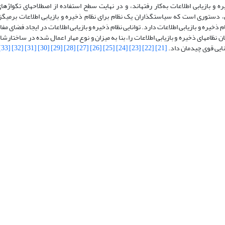
ه و بازیابی اطلاعات به‌کار رفته­اند، و در نهایت سطح استفاده از اصطلاح­های تکواژه­ا
ان، دستوری است که سیاستگذاران یک نظام برای نظام ذخیره و بازیابی اطلاعات برمی­گز
خیره و بازیابی اطلاعات دارد. توانایی نظام ذخیره و بازیابی اطلاعات در ایجاد فضای مفا
زبان­ نظامهای ذخیره و بازیابی اطلاعات را، بنا به میزان و نوع مهار اعمال شده در ساختار
نایی قوی چیدمان داد.
[21]
[22]
[23]
[24]
[25]
[26]
[27]
[28]
[29]
[30]
[31]
[32]
[33]