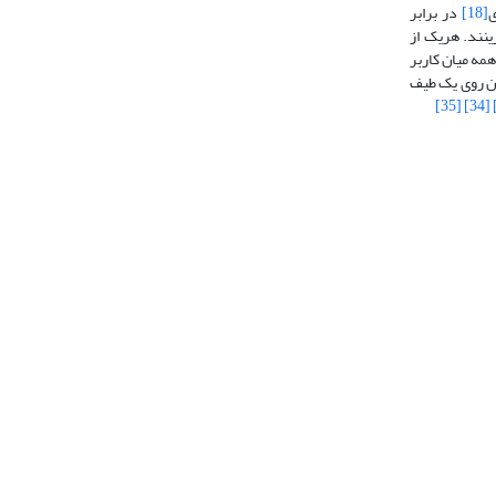
ی
[18]
در برابر
ینند. هریک از
همه میان کاربر
شان روی یک طیف
[35]
[34]