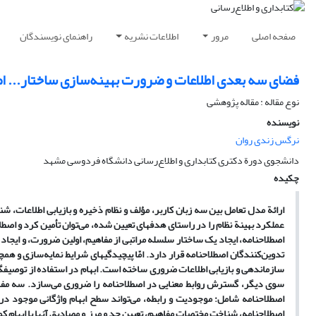
صفحه اصلی
مرور
اطلاعات نشریه
راهنمای نویسندگان
فضای سه بعدی اطلاعات و ضرورت بهینه‌سازی ساختار... اصط
نوع مقاله : مقاله پژوهشی
نویسنده
نرگس زندی روان
دانشجوی دورة دکتری کتابداری و اطلاع‌رسانی دانشگاه فردوسی مشهد
چکیده
ارائة مدل تعامل بین سه زبان کاربر، مؤلف و نظام ذخیره و بازیابی اطلاعات، ش
عملکرد بهینة نظام را در راستای هدفهای تعیین شده، می‌توان تأمین کرد و اصطل
اصطلاحنامه، ایجاد یک ساختار سلسله مراتبی از مفاهیم، اولین ضرورت، و ایجاد 
تدوین‌کنندگان اصطلاحنامه قرار دارد. امّا پیچیدگیهای شرایط نمایه‌سازی و همچن
سازماندهی و بازیابی اطلاعات ضروری ساخته‌ است. ابهام در استفاده از توصیفگر
سوی دیگر، گسترش روابط معنایی در اصطلاحنامه را ضروری می‌سازد. سه مفه
اصطلاحنامه شامل: موجودیت و رابطه، می‌تواند سطح ابهام واژگانی موجود
اصطلاحنامه، شناخت مختصات مفاهیم، تعیین حد و مرز و مصادیق آنها با ابهام 