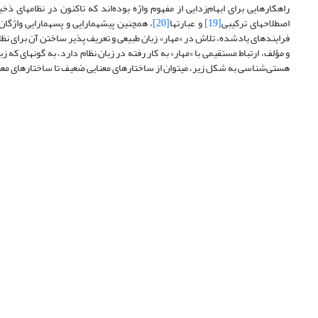
راهکارهایی برای ابهام‌زدایی از مفهوم واژه بوده‌اند که تاکنون در نظامهای ذخیر
اصطلاحهای ترکیبی
[19]
و عبارتها
[20]
، همچنین پیش­همارایی و پس­همارایی واژگ
فرایندهای یادشده، تلاش در «مهار» زبان طبیعی و تعریف پذیر ساختن آن برای نظام ذ
و مؤلف، ارتباط مستقیمی با «مهار» به کار رفته در زبان نظام دارد، به گونه­ای که 
هستی‌شناسی به شکل زیر، می­توان از ساختارهای معنایی ضعیف تا ساختارهای مع