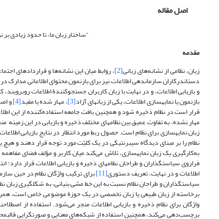
اصل مقاله
"ساختار زبان ما، تا حدود زیادی بر 
مقدمه
زبان، نظامی از نشانه‌های زبانی
[2]
دست­اندرکاران سازماندهی اطلاعات نیز برای بازنمون محتوای اطلاعاتی مدارک در نظا
بازنمون یا نمایه­سازی اطلاعات، یکی از زبانهای آزاد
[3]
، مهار شده یا مقید
[4]
و اصط
قرار است در نظام ذخیره شود و همچنین بافت جامعه استفاده‌کننده از این اطلاع
مهار نشده، به تفاوت­ عمیق بین نظامهای مختلف ذخیره و بازیابی در این زمینه­ منج
زبان نمایه­سازی برای نظام است. حصول ربطِ مورد انتظار در نتایج بازیابی اطلاعات
نظام را بر مبنای دیدگاه سیبرنتیکی در یک کلیّت مورد توجه قرار دهند و هیچ یک 
به‌کارگیری یک زبان نمایه­سازی، تلاش می‌کند میان کاربر و مؤلف فضای مفاهمه 
فراروی سیاستگذاران و طراحان نظامهای ذخیره و بازیابی اطلاعات قرار دارد: انتخا
اطلاعات و در نهایت، تعریف دستوری
[11]
برای ترکیب واژگان نظام در حین سازما
سیاستگذاران و طراحان نظام نسبت به این خط­ مشی بنیانی، به شکل­گیری زبان نظام 
برخاسته از زبان طبیعی یا زبان تخصصی در یک حوزة موضوعی خاص است، همراه 
واژگان برای نظام ذخیره و بازیابی اطلاعات منجر می‌شود. استفاده از اصطلاحنا
برچسب‌دهی می‌کند، همچنین استفاده از شبکه‌های معنایی و صورت­گرایی ­قالب­مح