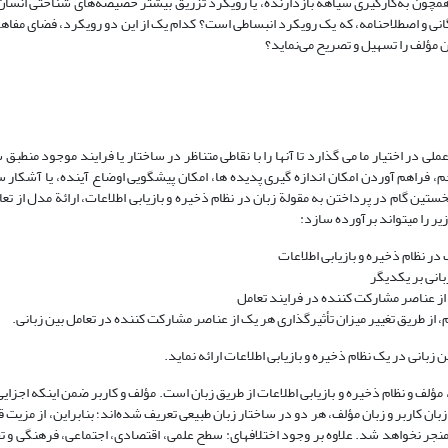
همچون به‌کارگیری سیاهه بازدارنده، یا رویکرد تزریق بیشتر خصیصه‌های شناختی انسان
گانی و اصطلاحنامه، که یک رویکرد انبساطی است؟ کدام‌ یک از این دو رویکرد، فضای مفاهم
ان مؤلف را تسهیل و تصریح می‌نماید؟
لی در اختیار ما می گذارد تا آنها را با نقاطی متناظر در ساختار یا فرایند موجود منطبق
، فراهم آوردن امکان اندازه گیری پدیده ها، امکان پیشگویی اوضاع آینده، یا آشکار س
ناشناخته مانده است». (باد:91:1377) با این تعریف، نخستین گام در پرداختن به مقولة زبان در نظام ذخیره و بازیابی اطلاعات، ارائة مد
یر را می­تواند برآورده سازد:
ر نظام ذخیره و بازیابی اطلاعات
بانی بر یکدیگر
 از عناصر مشارکت کننده در فرایند تعامل
از طریق تغییر میزان تأثیرگذاری هر یک از عناصر مشارکت کننده در تعامل بین زبانی.
 زبانی در یک نظام ذخیره و بازیابی اطلاعات ارائه نماید.
ر، مؤلف و نظام ذخیره و بازیابی اطلاعات از طریق زبان است. مؤلف و کاربر ضمن اینکه اجزایی
 زبان کاربر و زبان مؤلف، هر دو در ساختار زبان طبیعی تعریف شده‌اند؛ بنابراین، از مزیت 
 منجر نخواهد شد. علاوه بر وجود اختلافهای: سطح علمی، اقتصادی، اجتماعی، فرهنگی و تف