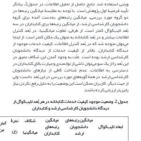
ویتنی استفاده شد. نتایج حاصل از تحلیل اطلاعات، در جدول2، بیانگر
تأیید فرضیة اول پژوهش است. با توجه به مقایسة میانگین رتبه‌ها در
دو گروه مورد بررسی، میانگین رتبه‌های به‌دست آمده برای گروه
دانشجویان کارشناسی ارشد، از میانگین رتبه‌ها برای کتابداران در سه
بُعد لایب‌کوآل کمتر است. از طرفی، تفاوت میانگینها، در بُعد کنترل
اطلاعات بیشتر و در بُعد کتابخانه به عنوان یک مکان کمتر است. از این­جا
می‌توان متوجه شد که در بُعد کنترل اطلاعات، کیفیت خدمات موجود از
دیدگاه کتابداران، بالاتر از کیفیت خدمات از دیدگاه دانشجویان
کارشناسی ارشد بوده است. علّت به وجود آمدن این شکاف عمیق در
این بُعد را از یک سو می‌توان ناشی از توانمندی و مهارت بالای کتابداران در
دسترسی به اطلاعات، عدم شناخت کافی از نیازهای دانشجویان
کارشناسی ارشد در همة گویه‌های مورد بررسی در این بُعد دانست؛ ولی
از جهت دیگر، کاربران ممکن است این وضعیت را به دلیل رفع نکردن نیاز
پایین‌تر ارزیابی کرده ‌باشند.
جدول 2. وضعیت موجود کیفیت خدمات کتابخانه در هر بُعد لایب‌کوآل از
دیدگاه دانشجویان کارشناسی ارشد و کتابداران
میانگین رتبه‌های
میانگین
شکاف
نمر
ۀ
آمار
ابعاد لایب‌کوآل
دانشجویان
رتبه‌های
من 
میانگینها
(
Z
)
ارشد
کتابداران