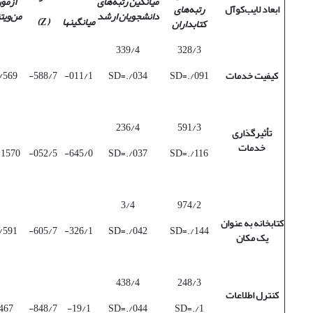
میانگین رتبه‌های
آزمو
ابعاد لایب‌کوآل
رتبه‌های
دانشجویان ارشد
من‌ویت
میانگینها
(
Z
)
کتابداران
339/4
328/3
کیفیت خدمات
SD=./091
SD=./034
011/1-
588/7-
/569
236/4
591/3
تأثیرگذاری
خدمات
/1570
052/5-
645/0-
SD=./037
SD=./116
3/4
974/2
کتابخانه به عنوان
/591
605/7-
326/1-
SD=./042
SD=./144
یک مکان
438/4
248/3
کنترل اطلاعات
467
848/7-
19/1-
SD=./044
SD=./1