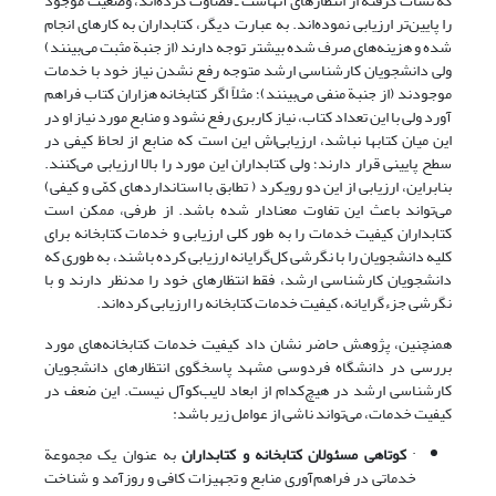
که نشأت گرفته از انتظارهای آنهاست ـ قضاوت کرده‌اند، وضعیت موجود
را پایین‌تر ارزیابی نموده‌اند. به عبارت دیگر، کتابداران به کارهای انجام
شده و هزینه‌های صرف شده بیشتر توجه دارند (از جنبة مثبت می‌بینند)
ولی دانشجویان کارشناسی ارشد متوجه رفع نشدن نیاز خود با خدمات
موجودند (از جنبة منفی می‌بینند)؛ مثلاً اگر کتابخانه هزاران کتاب فراهم
آورد ولی با این تعداد کتاب، نیاز کاربری رفع نشود و منابع مورد نیاز او در
این میان کتابها نباشد، ارزیابی‌اش این است که منابع از لحاظ کیفی در
سطح پایینی قرار دارند؛ ولی کتابداران این مورد را بالا ارزیابی می‌کنند.
بنابراین، ارزیابی از این دو رویکرد ( تطابق با استانداردهای کمّی و کیفی)
می‌تواند باعث این تفاوت معنادار شده باشد. از طرفی، ممکن است
کتابداران کیفیت خدمات را به طور کلی ارزیابی و خدمات کتابخانه برای
کلیه دانشجویان را با نگرشی کل‌گرایانه ارزیابی کرده باشند، به طوری که
دانشجویان کارشناسی ارشد، فقط انتظارهای خود را مدنظر دارند و با
نگرشی جزءگرایانه، کیفیت خدمات کتابخانه را ارزیابی کرده‌اند.
همنچنین، پژوهش حاضر نشان داد کیفیت خدمات کتابخانه‌های مورد
بررسی در دانشگاه فردوسی مشهد پاسخگوی انتظارهای دانشجویان
کارشناسی ارشد در هیچ‌کدام از ابعاد لایب‌کوآل نیست. این ضعف در
کیفیت خدمات، می‌تواند ناشی از عوامل زیر باشد:
·
کوتاهی مسئولان کتابخانه و کتابداران
به عنوان یک مجموعة
خدماتی در فراهم‌آوری منابع و تجهیزات کافی و روزآمد و شناخت