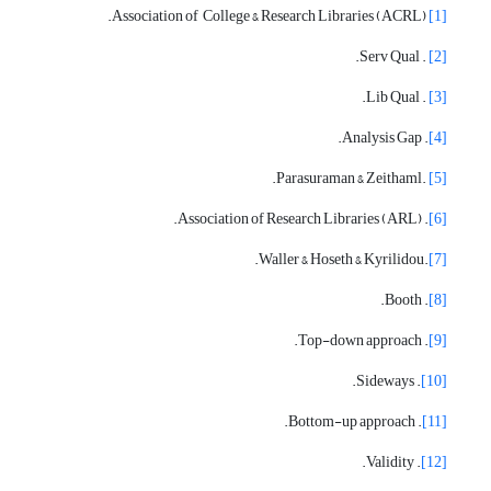
Association of College & Research Libraries (ACRL).
[1]
. Serv Qual.
[2]
. Lib Qual.
[3]
. Analysis Gap.
[4]
.Parasuraman & Zeithaml.
[5]
. Association of Research Libraries (ARL).
[6]
.Waller & Hoseth & Kyrilidou.
[7]
. Booth.
[8]
. Top-down approach.
[9]
. Sideways.
[10]
. Bottom-up approach.
[11]
. Validity.
[12]