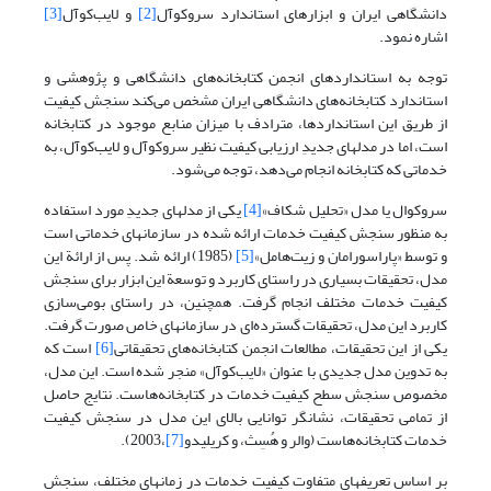
دانشگاهی ایران و ابزارهای استاندارد سروکوآل
[2]
و لایب‌کوآل
[3]
اشاره نمود.
توجه به استانداردهای انجمن کتابخانه‌های دانشگاهی و پژوهشی و
استاندارد کتابخانه‌های دانشگاهی ایران مشخص می‌کند سنجش کیفیت
از طریق این استانداردها، مترادف با میزان منابع موجود در کتابخانه
است، اما در مدلهای جدیدِ ارزیابی کیفیت نظیر سروکوآل و لایب‌کوآل، به
خدماتی که کتابخانه انجام می‌دهد، توجه می‌شود.
سروکوال یا مدل «تحلیل شکاف»
[4]
یکی از مدلهای جدیدِ مورد استفاده
به منظور سنجش کیفیت خدمات ارائه شده در سازمانهای خدماتی است
و توسط «پاراسورامان و زیت‌هامل»
[5]
(1985) ارائه شد. پس از ارائة این
مدل، تحقیقات بسیاری در راستای کاربرد و توسعة این ابزار برای سنجش
کیفیت خدمات مختلف انجام گرفت. همچنین، در راستای بومی‌سازی
کاربرد این مدل، تحقیقات گسترده‌ای در سازمانهای خاص صورت گرفت.
یکی از این تحقیقات، مطالعات انجمن کتابخانه‌های تحقیقاتی
[6]
است که
به تدوین مدل جدیدی با عنوان «لایب‌کوآل» منجر شده است. این مدل،
مخصوص سنجش سطح کیفیت خدمات در کتابخانه‌هاست. نتایج حاصل
از تمامی تحقیقات، نشانگر توانایی بالای این مدل در سنجش کیفیت
خدمات کتابخانه‌هاست (والر و هُسِث، و کریلیدو
[7]
،2003).
بر اساس تعریفهای متفاوت کیفیت خدمات در زمانهای مختلف، سنجش