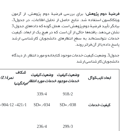
فرضیة دوم پژوهش:
برای بررسی فرضیة دوم پژوهش، از آزمون
ویلکاکسون استفاده شد. نتایج حاصل از تحلیل اطلاعات، در جدول3،
بیانگر تأیید فرضیة دوم پژوهش است. همان گونه که داده‌های جدول 3
نشان می‌دهد، یافته‌ها حاکی از آن است که در هیچ یک از ابعاد، کیفیت
خدمات نتوانسته‌اند به سطح انتظارهای دانشجویان کارشناسی ارشد
پاسخ داده یا از آن فراتر روند.
جدول3. وضعیت کیفیت خدمات موجود کتابخانه و مورد انتظار، از دیدگاه
دانشجویان کارشناسی ارشد
شکاف
وضعیت کیفیت
وضعیت کیفیت
ابعاد لایب‌کوآل
نمر
ۀ
(
Z
)
خدمات موجود
خدمات مورد انتظار
میانگینها
339/4
918/2
کیفیت خدمات
SD=./038
SD=./034
421/1-
904/12-
236/4
299/3