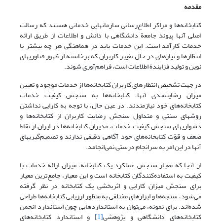
مقدمه
کتابخانه‌ها و مراکز اطلاع‌رسانی سازمانهایی خدماتی هستند که رسالت
اصلی آنها پیوند جامعة دانشگاهی با دانش و اطلاعات از طریق ارائه
خدمات کارآمد است. این خدمات باید در هماهنگی هر چه بیشتر با
انتظارها و نیازهای در حال تغییر کاربران که برخاسته از ظهور فناوریهای
نوین و تولید فزایندة اطلاعات است، فراهم‌آوری شوند.
در جهت تشخیص انتظارهای کاربران کتابخانه‌ها از خدمات موجود و تعیین
میزان رضایتمندی آنها، کتابخانه‌ها به سنجش کیفیت خدمات
کتابخانه‌های خود نیازمندند. در عین حال، با توجه به کارایی نداشتن
روشهای سنتی و متداول سنجش رضایت کاربران از کتابخانه‌ها و
دشواریهای سنجش کیفیت خدمات، مدیران کتابخانه‌ها در ایران از نقاط
ضعف و قوّت کتابخانه‌های خود آگاهی دقیقی ندارند و تصمیم‌گیریهای
آنها در این امر به سرانجام درستی نمی‌انجامد.
از آنجا که معیار سنجش عملکرد یک کتابخانه، میزان ارائه خدمات با
کیفیت به استفاده‌کنندگان کتابخانه است و این معیار، جامع‌ترین معیار
برای سنجش میزان کارایی و اثربخشی یک کتابخانه در نظر گرفته
می‌شود، سنجه‌ها و ابزارهای مختلفی به منظور ارزیابی کتابخانه‌ها طراحی
شده‌اند. برای نمونه، می‌توان به استانداردهایی چون استاندارد انجمن
کتابخانه‌های دانشگاهی و پژوهشی
[1]
و استاندارد کتابخانه‌های