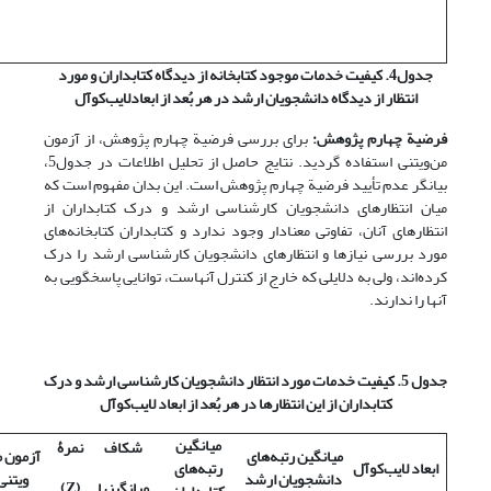
جدول4. کیفیت خدمات موجود کتابخانه از دیدگاه کتابداران و مورد
انتظار از دیدگاه دانشجویان ارشد در هر بُعد از ابعادلایب‌کوآل
فرضیة چهارم پژوهش:
برای بررسی فرضیة چهارم پژوهش، از آزمون
من‌ویتنی استفاده گردید. نتایج حاصل از تحلیل اطلاعات در جدول5،
بیانگر عدم تأیید فرضیة چهارم پژوهش است. این بدان مفهوم است که
میان انتظارهای دانشجویان کارشناسی ارشد و درک کتابداران از
انتظارهای آنان، تفاوتی معنادار وجود ندارد و کتابداران کتابخانه‌های
مورد بررسی نیازها و انتظارهای دانشجویان کارشناسی ارشد را درک
کرده‌اند، ولی به دلایلی که خارج از کنترل آنهاست، توانایی پاسخگویی به
آنها را ندارند.
جدول 5.
کیفیت خدمات مورد انتظار دانشجویان کارشناسی ارشد و درک
کتابداران از این انتظارها در هر بُعد از ابعاد لایب‌کوآل
میانگین
شکاف
نمر
ۀ
میانگین رتبه‌های
آزمون 
ابعاد لایب‌کوآل
رتبه‌های
دانشجویان ارشد
ویتنی
میانگینها
(
Z
)