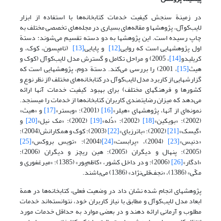
در زمینة سنجش کیفیت خدمات کتابخانه‌ها با استفاده از ابزار
لایب‌کوآل، پژوهشها و مقاله‌های بسیاری در مجله‌‌های تخصصی مختلف به
چاپ رسیده است. این پژوهشها به دو دسته تقسیم می‌شوند: دستة
اول پژوهشهایی است که روایی
[12]
و پایایی
[13]
(تامپسون، کوک، و
کریلیدو
[14]
، 2005) و مراحل تکامل و گسترش مدل لایب‌کوآل (کوک و
هیث
[15]
، 2001) را بررسی می‌کند. دستة دوم، پژوهشهایی است که
گزارشهایی از کاربرد مدل لایب‌کوآل در کتابخانه‌های مختلف (از نظر نوع و
کشورها و فرهنگهای مختلف) برای بهبود کیفیت خدمات آنها ارائه
می‌دهد که میزان رضایتمندی کاربران کتابخانه‌ها از خدمات را می­سنجد.
نمونه‌ای از آنها، پژوهشهای «هیلر»
[16]
(2001)؛ «وبستر»
[17]
و «هیث»
(2002)؛ «بویکین»
[18]
(2002)؛ «دُله»
[19]
(2002)؛ «مک نیل»
[20]
و
«گیسک»
[21]
(2002)؛ «باترزبای»
[22]
(2003)؛ کوک و همکارانش(2004)؛
«دنیس»
[23]
(2004)، «پرابست»
[24]
(2004)؛ «تویس بروکس»
[25]
(2005)؛ پنهال و دیگران (2005)؛ هین ریچز و دیگران (2006)؛
«ادگار»
[26]
(2006)؛ و در داخل کشور، «کاظم‌پور» (1385)؛ «میرغفوری و
مکّی» (1386)، «نجف‌قلی‌نژاد» (1386) می‌باشند.
پژوهشهای انجام شده نشان داد در وضعیت فعلی، کتابخانه‌ها در همة
ابعاد مدل لایب‌کوآل و مطابق با نیاز کاربران خود، نتوانسته‌اند خدمات
مطلوب و آرمانی ارائه‌ دهند و در بعضی موارد به حداقل خدمات مورد