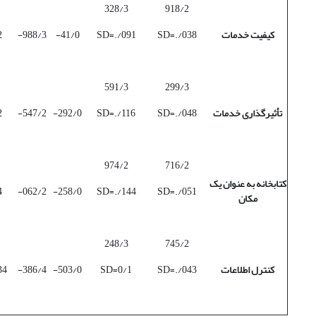
328/3
918/2
کیفیت خدمات
SD=./038
SD=./091
41/0-
988/3-
2
591/3
299/3
تأثیرگذاری خدمات
SD=./048
SD=./116
292/0-
547/2-
2
974/2
716/2
کتابخانه به عنوان یک
4
062/2-
258/0-
SD=./144
SD=./051
مکان
248/3
745/2
کنترل اطلاعات
SD=./043
SD=0/1
503/0-
386/4-
34