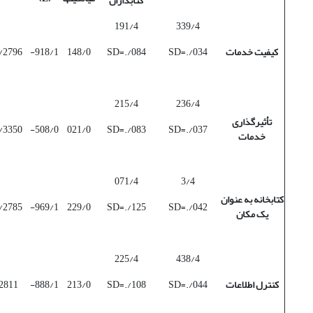
کتابداران
191/4
339/4
کیفیت خدمات
SD=./034
SD=./084
148/0
918/1-
/2796
215/4
236/4
تأثیرگذاری
/3350
508/0-
021/0
SD=./083
SD=./037
خدمات
071/4
3/4
کتابخانه به عنوان
/2785
969/1-
229/0
SD=./125
SD=./042
یک مکان
225/4
438/4
کنترل اطلاعات
SD=./044
SD=./108
213/0
888/1-
2811