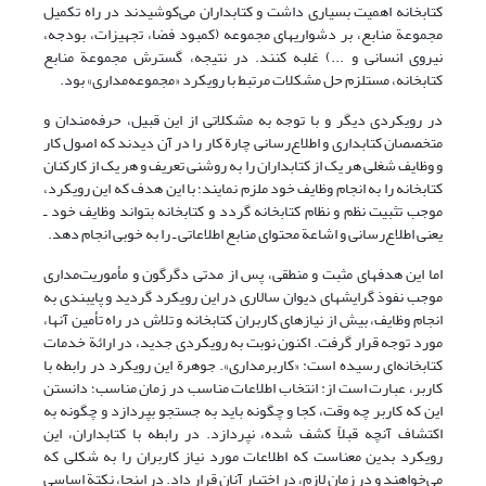
کتابخانه اهمیت بسیاری داشت و کتابداران می‌کوشیدند در راه تکمیل
مجموعة منابع، بر دشواریهای مجموعه (کمبود فضا، تجهیزات، بودجه،
نیروی انسانی و ...) غلبه کنند. در نتیجه، گسترش مجموعة منابع
کتابخانه، مستلزم حل مشکلات مرتبط با رویکرد «مجموعه‌مداری» بود.
در رویکردی دیگر و با توجه به مشکلاتی از این قبیل، حرفه‌مندان و
متخصصان کتابداری و اطلاع‌رسانی چارة کار را در آن دیدند که اصول کار
و وظایف شغلی هر یک از کتابداران را به روشنی تعریف و هر یک از کارکنان
کتابخانه را به انجام وظایف خود ملزم نمایند؛ با این هدف که این رویکرد،
موجب تثبیت نظم و نظام کتابخانه گردد و کتابخانه بتواند وظایف خود ـ
یعنی اطلاع‌رسانی و اشاعة محتوای منابع اطلاعاتی ـ را به خوبی انجام دهد.
اما این هدفهای مثبت و منطقی، پس از مدتی دگرگون و مأموریت‌مداری
موجب نفوذ گرایشهای دیوان سالاری در این رویکرد گردید و پایبندی به
انجام وظایف، بیش از نیازهای کاربران کتابخانه و تلاش در راه تأمین آنها،
مورد توجه قرار گرفت. اکنون نوبت به رویکردی جدید، در ارائة خدمات
کتابخانه‌ای رسیده است: «کاربرمداری». جوهرة این رویکرد در رابطه با
کاربر، عبارت است از: انتخاب اطلاعات مناسب در زمان مناسب؛ دانستن
این که کاربر چه وقت، کجا و چگونه باید به جستجو بپردازد و چگونه به
اکتشاف آنچه قبلاً کشف شده، نپردازد. در رابطه با کتابداران، این
رویکرد بدین معناست که اطلاعات مورد نیاز کاربران را به شکلی که
می‌خواهند و در زمان لازم، در اختیار آنان قرار داد. در اینجا، نکتة اساسی