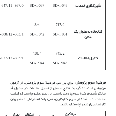
تأثیرگذاری خدمات
SD=./048
SD=./037
937/0-
647/11-
3/4
717/2
کتابخانه به عنوان یک
388/12-
583/1-
SD=./042
SD=./051
مکان
438/4
745/2
کنترل اطلاعات
693/1-
927/12-
SD=./044
SD=./043
فرضیة سوم پژوهش:
برای بررسی فرضیة سوم پژوهش، از آزمون
من‌ویتنی استفاده گردید. نتایج حاصل از تحلیل اطلاعات در جدول 4،
بیانگر تأیید فرضیة سوم پژوهش است. این بدین مفهوم است که کیفیت
خدمات ادعا شده از سوی کتابداران، نمی‌تواند انتظارهای دانشجویان
کارشناسی ارشد را پاسخگو باشد.
میانگین
شکاف
نمرة