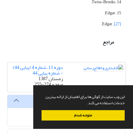
14. Twiss-Brooks.
15. Edgar.
. Edgar.
[27]
مراجع
دوره 11، شماره 4 (پیاپی 44)
- شماره پیاپی 44
زمستان 1387
صفحه
255-274
این وب سایت از کوکی ها برای اطمینان از ارائه بهترین
فایل ها
خدمات استفاده می کند.
متوجه شدم
XML