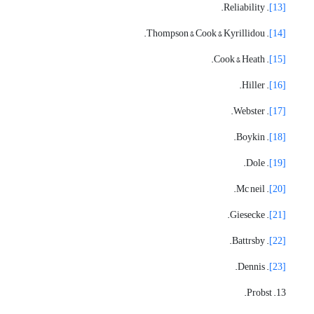
. Reliability.
[13]
. Thompson & Cook & Kyrillidou.
[14]
. Cook & Heath.
[15]
. Hiller.
[16]
. Webster.
[17]
. Boykin.
[18]
. Dole.
[19]
. Mc neil.
[20]
. Giesecke.
[21]
. Battrsby.
[22]
. Dennis.
[23]
13. Probst.