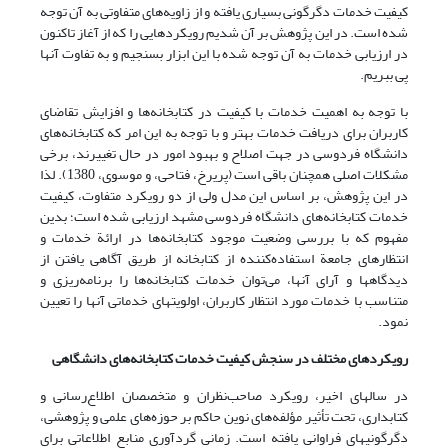
کیفیت خدمات دگرگونی بسیاری یافته و از زاویه‌های متفاوتی به آن توجه
شده است. در این پژوهش بر آن شدیم رویکردهایی را که از آغاز تاکنون
در ارزیابی خدمات به آن توجه شده با این ابزار بسنجیم و به تفاوت آنها
پی ببریم.
با توجه به اهمیت خدمات با کیفیت در کتابخانه‌ها و افزایش تقاضای
کاربران برای دریافت خدمات بهتر و با توجه به این امر که کتابخانه‌های
دانشگاه فردوسی در جهت اصلاح و بهبود امور در حال تغییرند، برخی
مشکلات اصلی همچنان باقی است (پریرخ، فتاحی، و موسوی، 1380). لذا
در این پژوهش، بر اساس این مدل ولی از دو رویکرد متفاوت، کیفیت
خدمات کتابخانه‌های دانشگاه فردوسی مشهد ارزیابی شده است؛ بدین
مفهوم که با بررسی وضعیت موجود کتابخانه‌ها در ارائة خدمات و
انتظارهای جامعة استفاده‌کننده از کتابخانه از طریق آگاهی یافتن از
دیدگاه­ها و آرای آنها، می‌توان خدمات کتابخانه‌ها را برنامه‌ریزی و
متناسب با خدمات مورد انتظار کاربران، اولویتهای خدماتی آنها را تعیین
نمود.
رویکردهای مختلف در سنجش کیفیت خدمات کتابخانه‌های دانشگاهی
در سالهای اخیر، رویکرد صاحب‌نظران و متخصصان اطلاع‌رسانی و
کتابداری، تحت تأثیر مؤلفه‌های نوین حاکم بر حوزه‌های علمی و پژوهشی،
دگرگونیهای فراوانی یافته است. زمانی گردآوری منابع اطلاعاتی برای