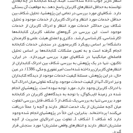
انتظار کاربر جواب داده شده است. البته، اینکه کتابخانه در چه ابعادی
توانسته به حداقل انتظارهای کاربران پاسخ دهد، به موقعیت آن بستگی
دارد. شکافهای مورد بررسی در تمامی این پژوهشها، تحلیل شکاف بین
حداقل خدمات مورد انتظار و ادراک کاربران از خدمات موجود و تحلیل
شکاف بین حداکثر خدمات مورد انتظار و ادراک کاربران از خدمات
موجود است. این بررسی در گروه‌های مختلف کاربران کتابخانه‌ها
(کارشناسی، کارشناسی ارشد، دکتری و اعضای هیئت علمی و کارمندان
دانشگاه) بر اساس رویکرد کاربرمحوری در سنجش خدمات کتابخانه
انجام گرفته است و به تعیین مشکلات کتابخانه‌ها بر اساس تحلیل
فاصله‌ای میانگین­ها در شکافهای مورد بررسی می‌پردازد. در ایران،
تاکنون، تنها در یک پژوهش به بررسی شکاف بین ادراک کتابداران از
انتظارهای کاربران پرداخته شده است (میرغفوری و مکی، 1386). در عین
حال، در این پژوهش، مسئلة کیفیت خدمات موجود از دیدگاه کتابداران
و نیز ادراک آنها از کیفیت خدمات موجود، و اینکه تفاوتی میان ادراک آنها
با ادراک کاربران وجود دارد، مورد توجه نبوده است. پژوهشهای انجام
شده در زمینة لایب‌کوآل، با توجه به دیدگاه‌های کاربران در کتابخانه
مورد بررسی تنها به بررسی یک شکاف از 5 شکاف قابل بررسی (تفاوت
میان آنچه مشتریان از یک خدمت انتظار دارند و آنچه را عملاً دریافت
می‌کنند) پرداخته‌اند. بنابراین، این خلأ در پژوهشهای انجام شده وجود
دارد که شکاف 1 (شکاف 1ـ تفاوت بین ادراکهای مدیریت از آنچه
مشتریان انتظار دارند و انتظارهای واقعی مشتریان) مورد سنجش قرار
گیرد.