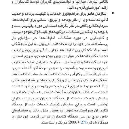
ناکافی نیازها، مهارتها و توانمندیهای کاربران توسط کتابداران و
ارائه آموزشهای لازم به آنها.
·
سازمان مادر
برای فراهم‌آوری خدمات با کیفیت، برنامه و جدّیت
کافی نداشته و یا از نظر بودجه و نیروی انسانی برای کتابخانه‌ها،
سرمایه‌گذاری کافی در نظر نگرفته است. این مورد یقینی‌تر است و
با توجه به اینکه این مشکلات در گویه‌های لایب‌کوآل موجود نیست
و کتابداران در مورد مشکلات کتابخانه‌ها در سؤالهای باز
پرسشنامه، نظر خود را ارائه داده‌اند. می‌توان به این نتیجة کلی
دست یافت که کاربران کتابخانه‌ها تجارب کافی برای ارزیابی کیفیت
خدمات کتابخانه‌ها در مواردی چون بودجه‌بندی، نیروی انسانی،
تعهدات کتابخانه و مدیریت و ... ندارند. بنابراین، نباید به تجارب
کاربران وابسته بود و قضاوت را تنها بر عهدۀ آنها گذاشت، زیرا
سنجش اثربخشی و کارآیی خدمات کتابخانه، به عملیات کتابخانه‌ها
بستگی دارد. کاربران بعضی از ویژگیهای خدمات را شناخته و بعضی
از آنها که مربوط به اجزای فنی کیفیت می‌شود، برای آنها شناخته
شده نیست. لذا می‌توان نتیجه گرفت که مدل لایب‌کوآل که تنها به
سنجش کیفیت خدمات از دیدگاه کاربران می‌پردازد، دارای
نواقصی است و برای سنجش کیفیت خدمات باید از دیدگاه
کتابداران هم استفاده نمود. به همین دلیل، باید پرسشنامه‌ای
خاص برای بررسی دیدگاه کتابداران طراحی گردد. این نظر، با
دیدگاه «ادگار»
[27]
( 2006) در یک راستاست.