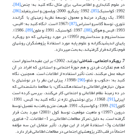
در علوم کتابداری و اطلاع­رسانی، برای مثال نگاه کنید به: چتمن
[84]
،
1992؛ کواسنیک
[85]
، 1992؛ پتیگرو، 2000؛ ویلسون و استریتفیلد
[86]
،
1981. یک رویکرد مرتبط و معمول توسعة نظریة زمینه­ای یا گراندد
تئوری، توسط گلاسرو استراس
[87]
(1967) است. (نگاه کنید به: (الیس،
1993؛ الیس و هوگان
[88]
، 1997؛ کواسنیک، 1991؛ و ملون
[89]
، 1986).
سنداستروم و سنداستروم (1995) در مورد روشهایی که دو رویکرد
پایه­ای اندیشه­نگارانه و علوم پایه مورد استفادۀ پژوهشگران روشهای
قوم نگارانه قرار گرفته­اند، به بحث می­پردازد.
7. رویکرد اجتماعی ـ شناختی
(یورلند، 2002): بر این عقیده استوار است
که هم تفکرات فردی و هم حوزۀ اجتماعی و استنادی که افراد در آن
حیطه عمل می­کنند، تحت تأثیر استفاده از اطلاعات است. همچنین، نگاه
کنید به: «جکوب و شاو»
[90]
(1998). پیزلی این نظر را در نوشته­ای با
عنوان «نیازهای اطلاعاتی و استفاده­کنندگان» با مطالعة دانشمندانی که
در ده زمینة نظام اطلاعاتی و اجتماعی کار می‌کنند، بررسی کرده است
(پیزلی
[91]
، 1968). برای نوشته­های تازه تر نگاه کنید به: کیس، 1991؛
کاوی
[92]
، 1999؛ و کواسنیک، 1991. طبیعت متن و بافت به تفصیل توسط
دروین (1997) و ماهیت موقعیت توسط کول (2001) مورد بحث قرار
گرفته است. به دلیل تمرکز مطالعات اطلاعاتی بر 1- اطلاعات، 2- فناوری
اطلاعات و3- استفادۀ افراد از این موارد، تأثیر متقابل این سه مؤلفه
احتمالاً در قلب اکثر پژوهشهای اجتماعی در مطالعات اطلاعاتی قرار دارد.