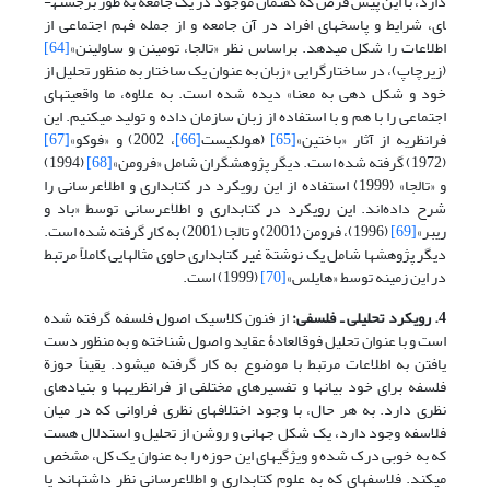
دارد، با این پیش فرض که گفتمان موجود در یک جامعه به طور برجسته­
ای، شرایط و پاسخهای افراد در آن جامعه و از جمله فهم اجتماعی از
اطلاعات را شکل می­دهد. براساس نظر «تالجا، تومینن و ساولینن»
[64]
(زیرچاپ)، در ساختارگرایی «زبان به عنوان یک ساختار به منظور تحلیل از
خود و شکل دهی به معنا» دیده شده است. به علاوه، ما واقعیتهای
اجتماعی را با هم و با استفاده از زبان سازمان داده و تولید می­کنیم. این
فرانظریه از آثار «باختین»
[65]
(هولکیست
[66]
، 2002) و «فوکو»
[67]
(1972) گرفته شده است. دیگر پژوهشگران شامل «فرومن»
[68]
(1994)
و «تالجا» (1999) استفاده از این رویکرد در کتابداری و اطلاع­رسانی را
شرح داده‌اند. این رویکرد در کتابداری و اطلاع­رسانی توسط «باد و
ریبر»
[69]
(1996)، فرومن (2001) و تالجا (2001) به کار گرفته شده است.
دیگر پژوهشها شامل یک نوشتة غیر کتابداری حاوی مثالهایی کاملاً مرتبط
در این زمینه توسط «هایلس»
[70]
(1999) است.
4. رویکرد تحلیلی ـ فلسفی:
از فنون کلاسیک اصول فلسفه گرفته شده
است و با عنوان تحلیل فوق­العادۀ عقاید و اصول شناخته و به منظور دست
یافتن به اطلاعات مرتبط با موضوع به کار گرفته می­شود. یقیناً حوزة
فلسفه برای خود بیانها و تفسیرهای مختلفی از فرانظریه­ها و بنیادهای
نظری دارد. به هر حال، با وجود اختلافهای نظری فراوانی که در میان
فلاسفه وجود دارد، یک شکل جهانی و روشن از تحلیل و استدلال هست
که به خوبی درک شده و ویژگیهای این حوزه را به عنوان یک کل، مشخص
می­کند. فلاسفه­ای که به علوم کتابداری و اطلاع­رسانی نظر داشته­اند یا