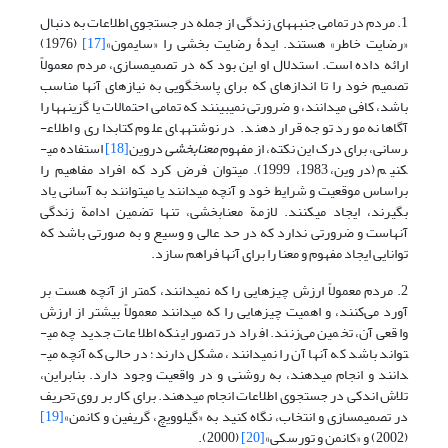
1. مردم در تمامی جنبه­های زندگی از جمله در جستجوی اطلاعات به دنبال
«رضایت خاطر» هستند. ایدۀ رضایت بخشی را «سایمون»
[17]
(1976)
ارائه داده است. استدلال او این بود که در تصمیم­سازی، مردم معمولاً
تصمیم خود را تا اندازه­ای که برای پاسخگویی به نیازهای آنها مناسب
باشد، کافی می­دانند، و ضرورتی نمی­بینند که تمامی احتمالات یا گزینه­ها را
آگاهانه مورد توجه قرار دهند. در نوشته­های علوم کتابداری و اطلاع­
رسانی، برای درک این نکته، از مفهوم
معنابخشی
دروین
[18]
استفاده می­
کنیم (دروین، 1983، 1999). می­توان فرض کرد که افراد مفاهیم را
براساس موقعیت و شرایط خود و آنچه می­دانند یا می­توانند به آسانی یاد
بگیرند، ایجاد می­کنند. لازمة معنابخشی، تنها تضمین ادامة زندگی
آنهاست و ضرورتی ندارد که در حد عالی و وسیع و به صورتی باشد که
توانایی ایجاد مفهوم و معنا را برای آنها فراهم سازد.
2. مردم معمولاً ارزش چیزهایی را که نمی­دانند، کمتر از آنچه هست بر
آورد می‌کنند، و اهمیت چیزهایی را که می­دانند معمولاً بیشتر از ارزش
واقعی آن، تخمین می‌زنند. افراد در تصور اینکه اطلاعات جدید چه می­
تواند باشد که آنها آن را نمی­دانند، مشکل دارند؛ در حالی که آنچه می­
دانند و انجام می­دهند، به روشنی و در واقعیت وجود دارد. بنابراین،
تلاش اندکی در جستجوی اطلاعات انجام می­دهند. برای کار بر روی تحریف
در تصمیم­سازی و انتخاب، نگاه کنید به «گیلوویچ، گریفین و کانمن»
[19]
(2002) و «کانمن و تورسکی»
[20]
(2000).