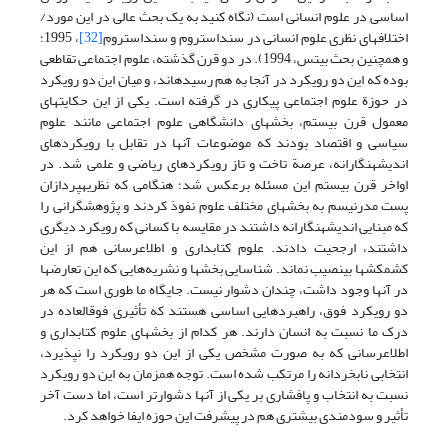
اساسی در علوم انسانی است (نگاه کنید به یک بحث عالی در این مورد/
اختلافهای نظری علوم انسانی در سنداستروم و سنداستروم
[32]
، 1995؛
و همچنین بحث بیتس، 1994). در دو قرن گذشته، علوم اجتماعی تقاطعی
بوده که این دو رویکرد در آنجا به هم رسیده­اند، و میان این دو رویکرد
در حوزة علوم اجتماعی پیکاری در گرفته است. یکی از این حکایتهای
معمول قرن بیستم، بخشهای دانشگاهی علوم اجتماعی مانند علوم
سیاسی و اقتصاد بودند که موضوعات آنها در تقابل با رویکردهای
اندیشه­نگارانه، عرصة تاخت و تاز رویکردهای ریاضی و علمی شد. در
اواخر قرن بیستم این مسئله برعکس شد؛ هنگامی که نظریه­پردازان
پست­ مدرنیسم به بخشهای مختلف علوم نفوذ کردند و پژوهشگرانی را
که مبنایی اندیشه­نگارانه­ داشتند در مقایسه با کسانی که رویکرد دیگری
داشتند، ارجحیت دادند. علوم کتابداری و اطلاع­رسانی هم از این
کشمکشها بی­نصیب نماند. شناسایی بخشها و نشریه‌هایی که این تعارضها
در آنها وجود داشت، چندان دشوار نیست. جایگاه ما طوری است که هر
دو رویکرد فوق، راهبردهایی اساسی هستند که تأثیری فوق­العاده در
درک ما نسبت به انسان دارند. هر کدام از بخشهای علوم کتابداری و
اطلاع­رسانی که به صورت مشخص یکی از این دو رویکرد را نپذیرد،
انتخابی نابخردانه را مرتکب شده است. توجه همزمان به این دو رویکرد
نسبت به انتخاب و پافشاری بر یکی از آنها دشوارتر است، اما دست آخر
تأثیر و سودمندی بیشتری هم در پیشرفت این حوزه ایفا خواهد کرد.