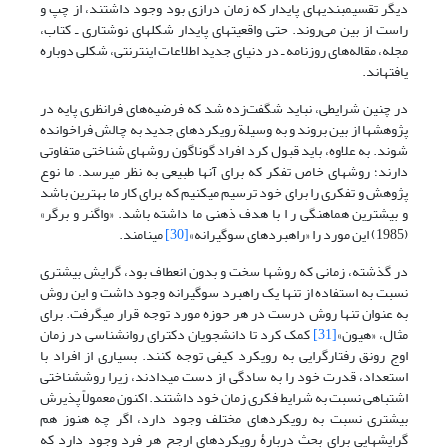
دیگر تقسیم­بندیهای پایدار که زمان درازی بود وجود داشتند، از چپ و
راست از بین می‌روند. حتی واقعیتهای پایدار شکلهای نوشتاری ـ کتاب،
مجله، مقاله‌های روزنامه ـ در دنیای جدید اطلاعات اینترنتی، شکلی دوباره
یافته­اند.
در چنین شرایطی، نباید شگفت‌زده شد که فرضیه‌های فرانظری پایه در
پژوهشها از بین بروند و به وسیلة رویکردهای جدید به چالش فراخوانده
شوند. به علاوه، باید قبول کرد افراد گوناگون روشهای شناختی متفاوتی
دارند؛ روشهای خاص تفکر که برای آنها طبیعی به نظر می­رسد. ما نوع
پژوهش و تفکری را برای خود ترسیم می­کنیم که برای کار ما بهترین باشد
و بیشترین هماهنگی ر ا با هدف ذهنی ما داشته باشد. «واگنر و برگر»
(1985) این مورد را «راهبردهای سوگیرانه»
[30]
می­نامند.
در گذشته، زمانی که روشها سخت و بدون انعطاف بود، گرایش بیشتری
نسبت به استفاده از تنها یک راهبرد سوگیرانه وجود داشت و این روش
به عنوان تنها روش درست در هر حوزه مورد توجه قرار می­گرفت. برای
مثال، «هیون»
[31]
کمک کرد تا دانشجویان دکترای روانشناسی در زمان
اوج رونق رفتارگرایی به رویکرد کیفی توجه کنند. بسیاری از افراد با
استعداد، قدرت خود را به سادگی از دست می­دادند، زیرا روش­شناختی
اشتباهی نسبت به شرایط فکری زمان خود داشتند. اکنون معمولاً پذیرش
بیشتری نسبت به رویکردهای مختلف وجود دارد، اگر چه هنوز هم
گرایشهایی برای بحث دربارۀ رویکردهای ارجح هر فرد وجود دارد که