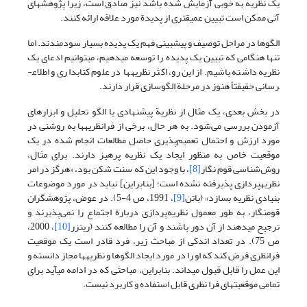
یک نظریه به خوبی آزمایش شده باشد نیز صادق است، زیرا پژوهشهای
آتی ممکن است تبیین عمیق­تری از پدیدة مورد علاقه ارائه کنند.
الگوها در مراحل توصیف و پیش­بینی فهم یک پدیده بسیار سودمندند. اما
تنها هنگامی که تبیین یک پدیده را توسعه می­دهیم، می­توانیم ادعای یک
نظریه داشته باشیم. از این رو، اکثر نظریه­ها در علوم کتابداری و اطلاع­
رسانی حقیقتاً هنوز در مرحلة الگوسازی قرار دارند.
در بخش بعدی، یک مثال از نظریة پیشنهادی یا الگو تحلیل و ابزارهای
آزمودن بررسی می‌شود. به هر حال، برخی از فرانظریه­ها به روشنی در
مورد ارزش و احتمال تعمیم‌پذیری حاصل مطالعات انجام شده در یک
موقعیت خاص به منظور ایجاد یک نظریه پرهیز دارند. برای مثال،
روش‌شناسی قوم نگار
[8]
، با وجود این که سنت شکن بود، «هرگز در امر
نظریه­پردازی پذیرفته نشده است؛ [بنابراین] نباید در مورد موضوعات
بنیادی نظریه بسازد» (باتن
[9]
، 1991، ص 4-5). در عوض، پژوهشگران
قوم­نگار، به طور معمول نظریه‌پردازی دربارة اجتماع را نمی‌پذیرند و
ترجیح می­دهند از آن دور باشند و آن را مطالعه کنند (ریتزر
[10]
، 2000،
ص 75). در تعداد اندکی از مباحث زیر، فرد قادر است یک موقعیت
فرانظری فرض کند که او را در مورد ایجاد الگوها و نظریه­ها مجاز دانسته و
این عمل را قابل قبول می­داند. بنابراین، مباحثی که در ادامه می­آید برای
تمامی موقعیتهای فرا نظری قابل استفاده و کاربرد نیست.