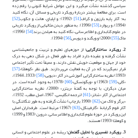
سیاسی گذشته نشأت می­گیرد و این عوامل شرایط کنونی را رقم زده
است. برای مطالعة بیشتر دربارة رویکرد تاریخی و مسائل آن، نگاه کنید
به: آثار پایه بارزون و کراف
[51]
(1992)؛ و اپلبای، هانت و جکوب
[52]
(1994)، و ریوارد
[53]
(1996). به منظور دیدن مثالهایی از رویکرد تاریخی
در علوم کتابداری و اطلاع­رسانی، نگاه کنید به هیلدن برند
[54]
(1996)؛
ماک
[55]
(2000) و ویگند و دیویس
[56]
(1994).
2. رویکرد ساختارگرایی:
از حوزه­های تعلیم و تربیت و جامعه­شناسی
نشأت گرفته و عقیده دارد افراد به طور فعال در شکل دهی به درک
خود از جهان و موقعیت خویش نقش دارند، و عمیقاً تحت تأثیر اجتماعی
قرار نمی­گیرند که در آن به فعالیت می‌پردازند. طبق نظر «کوهلثا»
[57]
(1993) نظریه ساختارگرایی آموزشی در آثار «دیویی»
[58]
(1933، 1944)،
«کلی»
[59]
(1963) و «ویگوتسکی»
[60]
(1978) به وجود آمده است. در
میان دیگران، با توجه به گفتة «ریتزر» (2000)، نظریه ساختارگرایی
اجتماعی از آثار «شاتز»
[61]
(ترجمه انگلیسی، 1967، اصل مطلب، 1932)،
«برگر و لاک من»
[62]
(1990 بازچاپ) نشأت گرفته و به طور تنگاتنگی با
آثار قوم گرایانة «گارفینکل»
[63]
(1967) مرتبط است. طرفداران اصلی
این رویکرد در حوزة علوم کتابداری و اطلاع­رسانی، دروین (1983 و 1999)
و کوهلثا (1993) هستند.
3. رویکرد تفسیری یا تحلیل گفتمان:
ریشه در علوم اجتماعی و انسانی