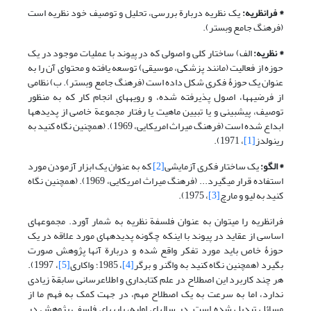
*
فرانظریه:
یک نظریه دربارة بررسی، تحلیل و توصیف خود نظریه است
(فرهنگ جامع وبستر).
*
نظریه:
الف) ساختار کلی و اصولی که در پیوند با عملیات موجود در یک
حوزه از فعالیت (مانند پزشکی، موسیقی) توسعه یافته و محتوای آن را به
عنوان یک حوزۀ فکری شکل داده است (فرهنگ جامع وبستر). ب) نظامی
از فرضیه­ها، اصول پذیرفته شده، و رویه­های انجام کار که به منظور
توصیف، پیش­بینی و یا تبیین ماهیت یا رفتار مجموعة خاصی از پدیده­ها
ابداع شده­ است (فرهنگ میراث امریکایی، 1969). (همچنین نگاه کنید به
رینولدز
[1]
، 1971).
*
الگو:
یک ساختار فکری آزمایشی
[2]
که به عنوان یک ابزار آزمودن مورد
استفاده قرار می­گیرد... (فرهنگ میراث امریکایی، 1969). (همچنین نگاه
کنید به لیو و مارچ
[3]
، 1975).
فرانظریه را می­توان به عنوان فلسفة نظریه به شمار آورد. مجموعه­ای
اساسی از عقاید در پیوند با اینکه چگونه پدیده­های مورد علاقه در یک
حوزۀ خاص باید مورد تفکر واقع شده و دربارة آنها پژوهش صورت
بگیرد (همچنین نگاه کنید به واگنر و برگر
[4]
، 1985؛ واکاری
[5]
، 1997).
هر چند کاربرد این اصطلاح در علم کتابداری و اطلاع­رسانی سابقة زیادی
ندارد، اما به سرعت به یک اصطلاح مهم، در جهت کمک به فهم ما از
مسائل تبدیل شده است. در سالهای اولیه، پایه­های فلسفی پژوهش در