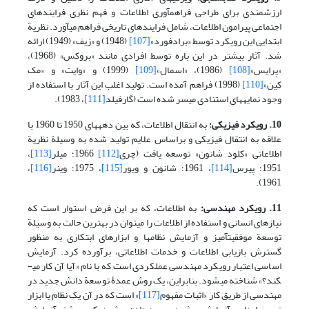
ارزشمندی برای طراحی فراهم­آوری اطلاعات و فهم نظری فرایندهای
اجتماعی پیرامون اطلاعات، شامل فرایندهای تاریخی فراهم می­آورد. نظریة
ابتدایی این رویکرد توسط «برادفورد»
[107]
(1948) و «زیف» (1949) ارائه
شد. آثار بیشتر در این باره توسط افرادی مانند «بروکس» (1968)،
«پرایس»
[108]
(1986)، «اسمال»
[109]
(1999) و «وایت» و «مک
کین»
[110]
(1998) فراهم آمده است. تولید اغلب این آثار با استفاده از
وجود نمایه­های استنادی میسر شده است (گارفیلد
[111]
، 1983).
10. رویکرد فیزیکی:
به انتقال اطلاعات، که بین دهه­های 1950 تا 1960 با
علاقه به انتقال فیزیکی و براساس علایم تولید شده به وسیلة نظریة
اطلاعاتی «کلود شانون» توسعه یافت (چری
[112]
1966؛ میلر
[113]
،
1951؛ پیرس
[114]
، 1961؛ شانون و ویور
[115]
، 1975؛ وینر
[116]
،
1961).
11. رویکرد مهندسی:
به اطلاعات، که بر این فرض استوار است که
نیازهای انسانی و استفاده از اطلاعات را می­توان در بهترین حالت به وسیلة
توسعة موفقیت­آمیز و آزمایش نظامها و ابزارهای ابتکاری به منظور
گسترش بازیابی اطلاعات و خدمات اطلاعاتی، برآورده کرد. آزمایش
اساسی اعتبار رویکرد مهندسی عملکردی است که با نام «آیا آن کار می­
کند؟» شناخته می­شود. بنابراین، یک روش عمدۀ توسعة دانش جدید در
مهندسی از طریق کار «اثبات مفهوم
[117]
» است که در آن یک نظام یا ابزار