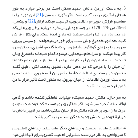
3. به دست آوردن دانش جدید ممکن است در برخی موارد به طور
هیجان انگیزی تهدیدآمیز باشد. «گریگوری بیتسن»
[21]
این مورد را با
مفاهیم «ارزش جویی» و «اطلاع­جویی» توصیف می­کند (راش
[22]
و بیتسن،
1968، ص 178- 179). در جستجوی ارزش، فرد درباره برخی چیزهایی که
در ذهن دارد و آنها را طلب می­کند که دارای ایده است. برای مثال، فرض
کنید تعدادی تخم­مرغ و نان تست برای خوردن می­خواهد. او سپس بیرون
می­رود و با چیزهای گوناگونی شامل مرغ­، دانة گندم، آشپزی و پختن سرو
کار پیدا می­کند، و سرانجام نتیجه این می­شود که او صبحانه تخم­مرغ و نان
تست دارد. بنابراین، این فرد کارهایی را در قسمتی از جهان انجام داده تا
آن جهان را با طرحی که در ذهن دارد، تطبیق بدهد. لکن ، طبق گفتة
بیتسن، در جستجوی اطلاعات دقیقاً عکس این قضیه روی می­دهد؛ یعنی
به دست آوردن اطلاعات از جهان بیرون، به منظور تحت تأثیر قرار دادن
ذهن فرد صورت می­گیرد.
به هر حال، دانش جدید همیشه می­تواند غافلگیرکننده باشد و گاهی
اوقات باعث دردسر شود. اگر «ما آن چیزی هستیم که خود می­دانیم»، و
درک ما از خود بر شاکلة دانش ما از جهان مبتنی باشد، در تغییر دانش ما
دربارة خودمان، دانش جدید ممکن است تهدیدآمیز باشد.
4. اطلاعات ملموس نیست و چیزهای دیگر ملموسند. چیزهای ناملموس
کمتر واقعی به نظر می‌رسند، بنابراین اهمیت کمتری برای آنها قایل می­