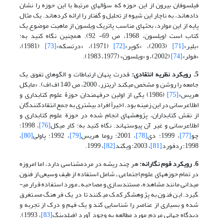
فیلسوفان بیرون از این حوزه که سؤالهای مرتبط با این حوزه را نشان
داده­اند، به ناچار این شیوه از تحلیل و گفتار را ارائه کرده­اند. یک مثال
پایه از این موارد، بحثهای مناسب پاتریک ویلسون از ماهیت موضوع یک
کتاب است (ویلسون، 1968، ص 69- 92). همچنین نگاه کنید به:
«بلیر»
[71]
(2003)، «کوپر»
[72]
(1971)، «درتسکه»
[73]
(1981)،
«فولر»
[74]
(2002)، و «ویلسون» (1977، 1983).
5. رویکرد نظریه انتقادی:
قدرت پنهان ارتباطات و الگوهای تفوق یک
جامعه را روشن و مشخص می­کند (ریتزر، 2000، ص 140 اف اف). «مایکل
هریس»
[75]
(1986) یکی از اولین حرفه­مندان حوزۀ علوم کتابداری و
اطلاع­رسانی در این زمینه بود. اخیراً افراد بیشتری به جمع انتقادکنندگان
از نقش کتابداران، پژوهشهای انجام شده در حوزة علوم کتابداری و
اطلاع­رسانی و غیر آن پیوسته­اند. نگاه کنید به: کار میکل
[76]
، 1998؛
چو
[77]
، 1999؛ دی
[78]
، 2001؛ روما هریس
[79]
، 1992؛ پاولی
[80]
،
1998؛ ردفورد
[81]
، 2003؛ ویگند
[82]
، 1999.
6. رویکرد قوم نگارانه:
هر چند ریشه در مردم­شناسی دارد، اما امروزه
در تمام حوزه­های علوم اجتماعی ـ شامل استفاده از طیف وسیعی از فنون
میدانی مانند مشاهده­، مستندسازی و مصاحبه ـ مورد استفاده قرار می­
گیرد. این فنون به پژوهشگر کمک می­کنند تا در یک فرهنگ مستغرق
شده و بسیاری از عناصر را شناسایی کند و یک فهم و درک از تجربه و
دیدگاه جهانی مردم مورد مطالعه به وجود آورد (فیلدینگ
[83]
، 1993).