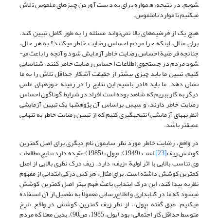
شویم. در نتیجه، همواره برای به دست آوردن چیزهای ملموس تلاش
می­کنیم تا موارد ناملموس.
هیچ یک از فرضیه‌های بالا نمی‌تواند مسئله را به طور کامل تبیین کند.
برای مثال، اینکه چرا مردم احساس رضایت خاطر می­کنند؟ به هر حال،
چنانچه فرضیة احساس رضایت خاطر آزمایش شود و آنچه را باعث می­
شود مردم در جستجوی اطلاعات احساس رضایت خاطر کنند، شناسایی
کنیم، تبیین ما باید چیزی بیشتر از حقیقت آشکار حداقل تلاش را به ما
نشان دهد. ما باید قادر باشیم این نتایج را در زمینة حوزه­های علمی
دیگر به کار ببریم که شاهد بوده است افراد در شرایط گوناگون احساس
رضایت خاطر دارند، و سپس براساس آن پژوهشها یک تبیین آزمایشی
(نظریه­های آزمایشی) نتیجه­گیری کنیم که از تبیین رضایت خاطر به تنهایی
عمیق­تر باشد.
در واقع، رضایت خاطر مورد نظر سایمون نام دیگری برای اصل کمترین
کوشش زیف
[23]
است (1949). «پول» (1985) عقیده دارد نتایج مطالعات
وی تناسب بالایی با اثر اولیة «زیف» دارد. زیف درک نظری بالایی از اصل
کمترین کوشش داشته است. برای مثال، هر کس درکی ابتدائی از مفهوم
نظریه پیدا ­کند، این درک ابتدایی باعث فهم بهتر اصل کمترین کوشش
می­شود که ما در کتابداری و اطلاع‌رسانی معمولاً به تفصیل از آن استفاده
می­کنیم. طبق گفته «پول»، از نظر زیف کمترین کوشش در واقع «نرخ
متوسط حداقل کار احتمالی» بود (پول، 1985، ص90). بدین معنا که مردم