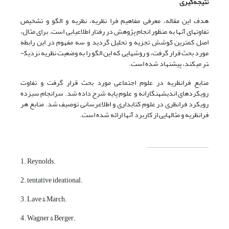
نتیجه‌گیری
هدف این مقاله، معرفی مفاهیم فرا نظریه، نظریه و الگو و تشخیص
تفاوتهای آنها به منظور انجام پژوهش در رفتار اطلاع­
­یابی است. برای مثال،
اصل کمترین کوشش تجزیه و تحلیل گردید و سه مفهوم در این رابطه
مورد بحث قرار گرفت، و روشهایی که این الگو را به وضعیت نظریه نزدیک­
تر می­کند، پیشنهاد شده است.
منابع فرانظریه در علوم اجتماعی مورد بحث قرار گرفت و تفاوت
رویکردهای اندیشه­نگارانه و علوم پایه شرح داده شد. سرانجام سیزده
رویکرد فرانظری در علوم کتابداری و اطلاع­رسانی توصیف شد. منابع هر
فرانظریه و مثالهایی از کاربرد آنها ارائه شده است.
1. Reynolds.
2. tentative ideational.
3. Lave & March.
4. Wagner & Berger.