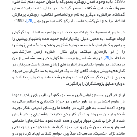
1995). با به وجود آمدن رویکرد بعدی که با عنوان جدید «علم شناختی»
معروف شد، این شکاف عمیق­تر گردید. در خلال ده تا پانزده سال
گذشته، فرانظریة دیگری به نام «روانشناسی تکاملی»، رویکرد پردازش
اطلاعات را به چالش کشیده است (بارکو، کاسمیدس و توبی
[28]
، 1992).
در علوم پایه معمولاً یک پارادایم جدید، در حوزة مربوط انقلاب و دگرگونی
ایجاد می­کند. به همین دلیل، یک پارادایم جدید همة یافته­های پیشین را
پیرامون یک فرانظریة هسته، دوباره شکل می‌­دهد و بدنة نتایج پژوهشها
را از نو بازسازی می­کند. برای مثال، «نظریة زمین سازشناسی
صفحات»
[29]
در زمین­شناسی و «زیست­ ملکولی» در زیست‌شناسی چنین
بوده­اند. در علوم اجتماعی، فرانظریه­‌های زیادی ممکن است همچنان در
کنار هم به پیش بروند. گاهی اوقات یک فرانظریه به سادگی از بین می­رود
و برای زمانی دیگر ممکن است دوباره رشد نماید و تحول پیدا کند و
دوباره علایق پژوهشگران را برانگیزد.
از اواخر قرن بیستم و اوایل قرن بیست و یکم، فرانظریه­های زیادی عموماً
در علوم اجتماعی و به طور خاص در حوزة کتابداری و اطلاع­رسانی به
وجود آمده است. به طور کلی، در جامعة ما روشهای قدیمی تفکر تجزیه
شده و از بین می­روند و دیگر کاربردی ندارند؛ واقعیتهای پایدار فرض
شده، از خراب شدن دیوار برلین و همة آنچه نمود ساختارهای اجتماعی
استوار و سخت بین شرق و غرب بود گرفته، تا محدودیتهای اجتماعی
مانند نژاد، جنسیت، مذهب که قبلاً بین جوامع شکاف ایجاد کرده بود، و