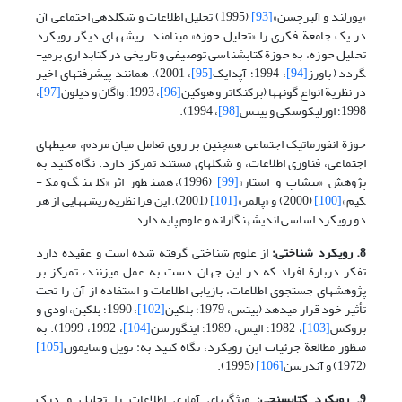
«یورلند و آلبرچسن»
[93]
(1995) تحلیل اطلاعات و شکل­دهی اجتماعی آن
در یک جامعة فکری را «تحلیل حوزه» می­نامند. ریشه­های دیگر رویکرد
تحلیل حوزه، به حوزة کتابشناسی توصیفی و تاریخی در کتابداری برمی­
گردد (باورز
[94]
، 1994؛ آپدایک
[95]
، 2001). همانند پیشرفتهای اخیر
در نظریة انواع گونه­ها (برکنکاتر و هوکین
[96]
، 1993؛ واگان و دیلون
[97]
،
1998؛ اورلیکوسکی و ییتس
[98]
، 1994).
حوزة انفورماتیک اجتماعی همچنین بر روی تعامل میان مردم، محیطهای
اجتماعی، فناوری اطلاعات، و شکلهای مستند تمرکز دارد. نگاه کنید به
پژوهش «بیشاپ و استار»
[99]
(1996)، همین­طور اثر «کلینگ و مک­
کیم»
[100]
(2000) و «پالمر»
[101]
(2001). این فرا نظریه ریشه­هایی از هر
دو رویکرد اساسی اندیشه­نگارانه و علوم پایه دارد.
8. رویکرد شناختی:
از علوم شناختی گرفته شده است و عقیده دارد
تفکر دربارة افراد که در این جهان دست به عمل می­زنند، تمرکز بر
پژوهشهای جستجوی اطلاعات، بازیابی اطلاعات و استفاده از آن را تحت
تأثیر خود قرار می­دهد (بیتس، 1979؛ بلکین
[102]
، 1990؛ بلکین، اودی و
بروکس
[103]
، 1982؛ الیس، 1989؛ اینگورسن
[104]
، 1992، 1999). به
منظور مطالعة جزئیات این رویکرد، نگاه کنید به: نویل وسایمون
[105]
(1972) و آندرسن
[106]
(1995).
9. رویکرد کتاب­سنجی:
ویژگیهای آماری اطلاعات را تحلیل و درک