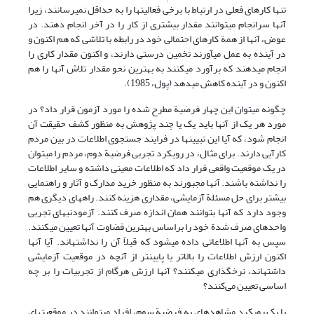
تنها کارهای فعلی در ارتباط با برخی فعالیتها را به حداقل نمی­رسانند، زیرا
آنها سرانجام می­توانند مقدار بیشتری از کار را در آخر انجام دهند. در
عوض، آنها از همة کارهای احتمالی خود در رابطه با تلاشی که هم اکنون و
در آینده به عمل می­آورند تخمین درستی دارند، و اکنون مقدار کاری را
انجام می­دهند که برآورد می­کنند به بهترین نحو مقدار تلاش آنها را هم
اکنون و در آینده کاهش می­دهد (پول، 1985).
چگونه می­توان این چهار فرضیة مطرح شده را مورد آزمون قرار داد؟ در
مورد هر یک از آنها باید یک یا چند پژوهش به منظور کشف حقیقت آن
انجام شود، که آیا این تبیین­ها در فرایند جستجوی اطلاعات در بین مردم
کارآیی دارند. برای مثال، در رویکرد تجربی فرضیة دوم، مردم را می­توان
در یک موقعیت واقعی قرار داد که اطلاعات معینی داشته و سایر اطلاعات
را نداشته باشند. آنها مجبورند به منظور خرید مدارک و آثار و راهنمایی
بیشتر برای حل مسئلة آزمایشی، مقداری هزینه کنند. راه­های دیگری هم
وجود دارد که آنها بتوانند همان اندازه صرف کنند. آزمودنیهای تجربی
واحدهای صرف شدة خود را براساس بهترین قضاوت آنها تعیین می­کنند.
سپس به آنها اطلاعاتی داده می­شود که قبلاً آن را نداشته­اند. آیا آنها
اکنون ارزش اطلاعات را بالاتر یا پایین­تر از آنچه در موقعیت آزمایشی
داشته­اند، نرخ­گذاری می­کنند؟ آنها ارزش هرگام از تجربیات را بر چه
اساسی تعیین می‌کنند؟
با یک رویکرد مشاهده­ای به فرضیة سوم، افراد می­توانند در موقعیتهای