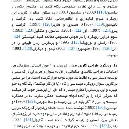
تجربی ابداع و آزمایش می­شود، بهبود داده می­شود، کمی بیشتر آزمایش
می­شود و .... برای نظریه مهندسی نگاه کنید به: دالبوم، بکمن و
نیلسون
[118]
(2002) و سایمون (1981). به منظور اطلاع از کاربرد این
رویکرد علوم کتابداری و اطلاع­رسانی، نگاه کنید به: کرافت و
تامپسون
[119]
(1987)، هندری و هارپر
[120]
(1997)، کرافت و
پتری
[121]
(1997)، اور
[122]
(2001)، سالتون و مک­گیل
[123]
(1983).
تنوع در این رویکرد را در هوش مصنوعی مطالعه کنید (مینسکی
[124]
،
1968؛ راسل و نورویگ
[125]
، 1995) و پردازش زبان طبیعی را در
(الن
[126]
، 1995؛ چاودوری
[127]
، 2003؛ لیدی و دیگران
[128]
، 1993)
ببینید.
12. رویکرد طراحی کاربرـ مدار:
توسعه و آزمون انسانی سازماندهی
اطلاعات و طراحی نظامهای اطلاعاتی در آن به عنوان راهی برای درک علمی و
توسعة دسترسی به اطلاعات، مورد توجه قرار گرفته است. طراحی مبتنی
بر کاربر، سؤال رویکرد مهندسی را که «آیا آن کار می­کند؟» یک گام به جلو
می­برد و این پرسش را مطرح می­سازد که «آیا آن این‌قدر خوب کار می­کند
که تمرکز افراد را بر آنچه انجام می­دهند، ممکن سازد، نه بر عملکرد
سیستم یا ابزار؟» آثار پایه در این زمینه توسط «نورمن»
[129]
(1990) و
«نیلسن»
[130]
(1993) نوشته شده است. تعداد زیادی از آثاری که در این
زمینه در ارتباط با علوم کتابداری و اطلاع­رسانی وجود دارد، از پژوهشهای
تعامل بین انسان و رایانه گرفته شده است (کارول
[131]
، 2002؛
راجرز
[132]
، 2004). تعدادی از افراد در حوزۀ علوم کتابداری و اطلاع­