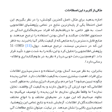
مثالی از کاربرد این اصطلاحات
اجازه بدهید برای مثال «اصل کمترین کوشش» را در نظر بگیریم. این
اصل احتمالاً یکی از پایدارترین نتایج در تمامی پژوهشهای اطلاع­جویی
است. به طور خاص، ما دریافته‌ایم که افراد سرمایه‌گذاری اندکی در
جستجوی اطلاعات می­کنند و آسان بودن استفاده را ترجیح می­دهند، و
منابع قابل دسترس را به منابعی که از کیفیت بالاتر آنها باخبرند، به خاطر
این که در دسترس نیستند، ترجیح می­دهند. «پول»
[11]
(1985) 51
پژوهش اطلاع­جویی را تحلیل کرد و این نکته را به شدت مورد تأیید قرار
داد. (او همچنین بحث خوبی دربارة نظریه در علوم کتابداری و اطلاع­
رسانی دارد).
بنابراین، به نظر می­رسد آسان بودن استفاده و دسترس­پذیری اطلاعات
برای افراد، اهمیت بیشتری نسبت به کیفیت اطلاعات دارد. اما این پدیده
چگونه تبیین می­شود؟ چرا مردم برای صرف انرژی بیشتر به منظور کسب
اطلاعاتی که خود ارزش آن را قبول دارند و به کیفیت آن واقفند، تمایل
ندارند؟ ما واقعاً نظریه­ای نداریم. ما این پدیده را توصیف می‌کنیم؛ به
علاوه، می­دانیم که این مورد در محیطهای مختلف و با انواع مختلف
استفاده‌کنندگان از اطلاعات، آزمایش شده و نتایج تمامی این پژوهشها،
تعمیم­پذیری بالایی را نشان می­دهد. در نهایت، می­توان نتایج مطالعات آتی