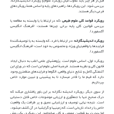
قبل از هر چیز باید تفاوت میان رویکرد علوم و رویکرد اندیشه­نگارانه،
بررسی شود. این رویکردها، راهبردهای پایه و اساس همة رویکردهای
فرعی دیگر هستند.
رویکرد قواعد کلی علوم طبیعی
«که در ارتباط با یا وابسته به مطالعه یا
بررسی قوانین کلی پایه برخی چیزها هستند» (فرهنگ انگلیسی
آکسفورد).
رویکرد اندیشه­نگارانه
«در ارتباط با فرد، که وابسته به یا توصیف‌کنندة
فرایندها یا واقعیتهای ویژه، و مخصوص به خود است» (فرهنگ انگلیسی
آکسفورد).
رویکرد اول، اساس علوم است. پژوهشهای علمی اغلب به دنبال ایجاد
قانون کلی و نظریه هستند. فرضیة اصلی علوم این است که در ورای این
آشفتگی کامل و شایع دنیای واقعی، الگوها و فرایندهای منظم­تری وجود
دارد که فهم ما را قادر می­سازد تا به پیش­بینی و تبیین موارد خاص
بپردازیم.
از سوی دیگر، رویکرد اندیشه نگارانه بر این باور پافشاری می­کند که
درک صحیح تنها با جمع­آوری و ارزیابی موضوعات خاص قابل دستیابی
است. نتیجه نهایی توصیف و ارزشیابی عمیق و پر ظرافت یک واقعیت
خاص یا رخداد تاریخی است، که زمینه­ها و گرایشها در آن کشف می­شود،
اما بندرت به قوانین عمومی و کلی می­انجامد. این رویکرد، یک روش