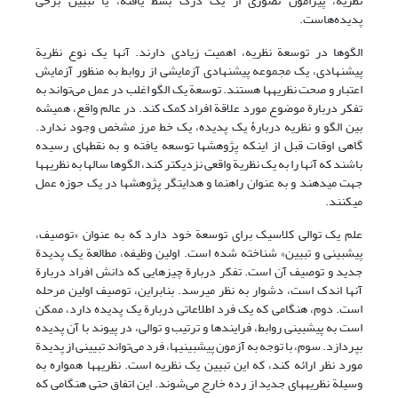
نظریه، پیرامون تصوری از یک درک بسط یافته، یا تبیین برخی
پدیده‌هاست.
الگوها در توسعة نظریه، اهمیت زیادی دارند. آنها یک نوع نظریة
پیشنهادی، یک مجموعه پیشنهادی آزمایشی از روابط به منظور آزمایش
اعتبار و صحت نظریه­ها هستند. توسعة یک الگو اغلب در عمل می‌تواند به
تفکر دربارة موضوع مورد علاقة افراد کمک کند. در عالم واقع، همیشه
بین الگو و نظریه دربارۀ یک پدیده، یک خط مرز مشخص وجود ندارد.
گاهی اوقات قبل از اینکه پژوهشها توسعه یافته و به نقطه­ای رسیده
باشند که آنها را به یک نظریة واقعی نزدیک­تر کند، الگوها سالها به نظریه­ها
جهت می­دهند و به عنوان راهنما و هدایتگر پژوهشها در یک حوزه عمل
می­کنند.
علم یک توالی کلاسیک برای توسعة خود دارد که به عنوان «توصیف،
پیش­بینی و تبیین» شناخته شده است. اولین وظیفه، مطالعة یک پدیدة
جدید و توصیف آن است. تفکر دربارة چیزهایی که دانش افراد دربارة
آنها اندک است، دشوار به نظر می­رسد. بنابراین، توصیف اولین مرحله
است. دوم، هنگامی که یک فرد اطلاعاتی دربارة یک پدیده دارد، ممکن
است به پیش­بینی روابط، فرایندها و ترتیب و توالی، در پیوند با آن پدیده
بپردازد. سوم، با توجه به آزمون پیش­بینی­ها، فرد می‌تواند تبیینی از پدیدة
مورد نظر ارائه کند، که این تبیین یک نظریه است. نظریه­ها همواره به
وسیلة نظریه­های جدید از رده خارج می‌شوند. این اتفاق حتی هنگامی که