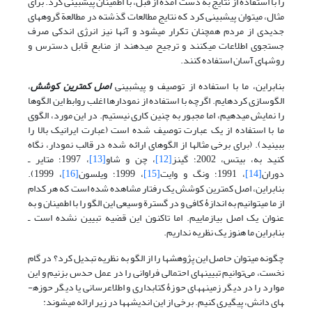
را با استفاده از نتایج به دست آمده از قبل، با اطمینان پیش­بینی کرد. برای
مثال، می­توان پیش­بینی کرد که نتایج مطالعات گذشته در مطالعة گروه­های
جدیدی از مردم همچنان تکرار می­شود و آنها نیز انرژی اندکی صرف
جستجوی اطلاعات می­کنند و ترجیح می­دهند از منابع قابل دسترس و
روشهای آسان استفاده کنند.
بنابراین، ما با استفاده از توصیف و پیش­بینی
اصل کمترین کوشش
،
الگوسازی کرده­ایم. اگرچه با استفاده از نمودارها اغلب روابط این الگوها
را نمایش می­دهیم، اما مجبور به چنین کاری نیستیم. در این مورد، الگوی
ما با استفاده از یک عبارت توصیف شده است (عبارت ایرانیک بالا را
ببینید). (برای برخی مثالها از الگوهای ارائه شده در قالب نمودار، نگاه
کنید به، بیتس، 2002؛ گینز
[12]
، چن و شاو
[13]
، 1997؛ متایر ـ
دوران
[14]
، 1991؛ ونگ و وایت
[15]
، 1999؛ ویلسون
[16]
، 1999).
بنابراین، اصل کمترین کوشش یک رفتار مشاهده شده است که هر کدام
از ما می­توانیم به اندازۀ کافی و در گسترة وسیعی این الگو را با اطمینان و به
عنوان یک اصل بیازماییم. اما تاکنون این قضیه تبیین نشده است ـ
بنابراین ما هنوز یک نظریه نداریم.
چگونه می­توان حاصل این پژوهشها را از الگو به نظریه تبدیل کرد؟ در گام
نخست، می‌توانیم تبیینهای احتمالی فراوانی را در عمل حدس بزنیم و این
موارد را در دیگر زمینه­های حوزۀ کتابداری و اطلاع­رسانی یا دیگر حوزه­
های دانش، پیگیری کنیم. برخی از این اندیشه­ها در زیر ارائه می­شوند: