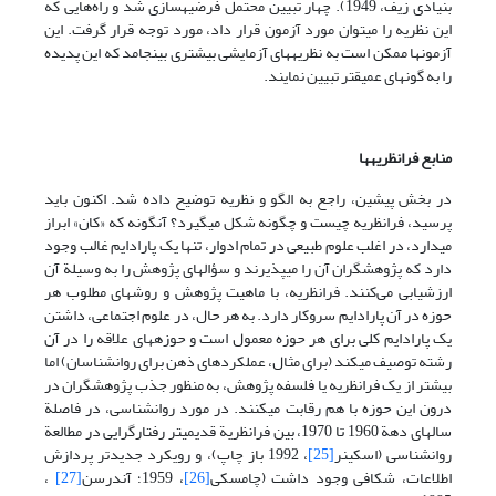
بنیادی زیف، 1949). چهار تبیین محتمل فرضیه­سازی شد و راه‌هایی که
این نظریه را می­توان مورد آزمون قرار داد، مورد توجه قرار گرفت. این
آزمونها ممکن است به نظریه­های آزمایشی بیشتری بینجامد که این پدیده
را به گونه­ای عمیق­تر تبیین نمایند.
منابع فرانظریه­ها
در بخش پیشین، راجع به الگو و نظریه توضیح داده شد. اکنون باید
پرسید، فرانظریه چیست و چگونه شکل می­گیرد؟ آن­گونه که «کان» ابراز
می­دارد، در اغلب علوم طبیعی در تمام ادوار، تنها یک پارادایم غالب وجود
دارد که پژوهشگران آن را می­پذیرند و سؤالهای پژوهش را به وسیلة آن
ارزشیابی می‌کنند. فرانظریه، با ماهیت پژوهش و روشهای مطلوب هر
حوزه در آن پارادایم سروکار دارد. به هر حال، در علوم اجتماعی، داشتن
یک پارادایم کلی برای هر حوزه معمول است و حوزه­های علاقه را در آن
رشته توصیف می­کند (برای مثال، عملکردهای ذهن برای روانشناسان) اما
بیشتر از یک فرانظریه یا فلسفه پژوهش، به منظور جذب پژوهشگران در
درون این حوزه با هم رقابت می­کنند. در مورد روانشناسی، در فاصلة
سالهای دهة 1960 تا 1970، بین فرانظریة قدیمی­تر رفتارگرایی در مطالعة
روانشناسی (اسکینر
[25]
، 1992 باز چاپ)، و رویکرد جدیدتر پردازش
اطلاعات، شکافی وجود داشت (چامسکی
[26]
، 1959؛ آندرسن
[27]
،