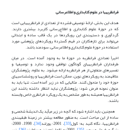
فرانظریه­ها در علوم کتابداری و اطلاع­رسانی
هدف این بخش، ارائة توصیفی فشرده از تعدادی از فرانظریه­هایی است
که در حوزة علوم کتابداری و اطلاع‌­رسانی کاربرد بیشتری دارند.
گردآوری و دسته­بندی این رویکردها در یک قالب ساده و ابتدائی
می‌تواند برای تازه­کاران در فهم گستردة رویکردهای پژوهشی مورد
استفاده در حوزة علوم کتابداری و اطلاع­رسانی، سودمند باشد.
اخیراً تعدادی فرانظریه در حوزة ما به وجود آمده است. در میان
طرفداران فرانظریه­های گوناگون توافقی وجود ندارد و توصیفها و
تفسیرهای متفاوتی از هر فرانظریه ارائه می­شود. به علاوه، پژوهشگران
علاقه­مند به رویکردهای نوین، ممکن است فرانظریه­ها و روش­شناسی­های
حوزة خود را متحول کنند. مثالهایی که در زیر آمده است، تنها باید به
عنوان نمونه­ فرض شود؛ پژوهشگران نباید انتظار داشته باشند این
فرانظریه­ها همیشه به طور مشخص به یک رویکرد فرانظری خاص وابسته
باشند.
همچنین، باید اشاره شود که آنچه در زیر می­آید یک اندیشة شخصی و
ساده از این مباحث است. به منظور مطالعه بیشتر در زمینة طبقه­بندی
فرانظریه­ها، نگاه کنید به: کول
[33]
، 2001؛ یورلند
[34]
، 1998، 2000؛
پتیگرو، فیدل و بروس
[35]
، 2001؛ و تالجا، تومینن و ساولینن
[36]
، زیر