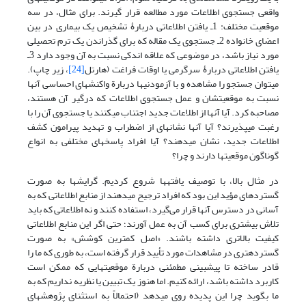
واقعی جستجوی اطلاعات مورد مطالعه قرار گیرند. برای مثال، در سه
موقعیت مختلف: 1ـ یافتن اطلاعاتی دربارۀ تشخیص یک بیماری در بین
اعضای خانواده 2ـ جستجوی یک مقاله که برای گذراندن یک ترم تحصیلی
مورد نیاز باشد، در موضوعی که علاقه اندکی نسبت به آن وجود دارد 3ـ
یافتن اطلاعاتی دربارۀ سرگرمی یا اوقات فراغت (هارتل
[24]
، زیر چاپ).
می­توان جستجو را مشاهده و با آزمودنیها دربارة واکنشهای احساسی آنها
نسبت به موقعیتشان و عمل جستجوی اطلاعات که درگیر آن هستند،
مصاحبه کرد. آیا آنها از اطلاعات جدید اجتناب می­کنند یا جستجوی آن را با
رغبت می­پذیرند؟ آیا آنها نشانه­ای از اضطراب و تهدید پیرامون کشف
اطلاعات جدید، نشان می­دهند؟ آیا افراد پاسخهای مختلفی به انواع
گوناگون موقعیتها دارند و چرا؟
در مثال بالا، با توصیف یافته­ها شروع کردیم. گرایشها به صورت
گسترده­ای مؤید این بود که افراد ترجیح می­دهند از منابع اطلاعاتی که به
آسانی در دسترس آنها قرار می‌گیرد، استفاده کنند و نه اطلاعاتی که باید
تلاش بیشتری برای کسب آن به عمل آورند؛ حتی اگر این منابع اطلاعاتی
کیفیت بالاتری داشته باشند. «اصل کمترین کوشش» به صورت
گسترده­تری در مشاهدات مورد تأیید قرار گرفته است، به طوری که ما را
قادر ساخته تا پیش­بینی مطمئنی دربارة موقعیتهایی که ممکن است
کاربرد داشته باشد، ارائه کنیم. اما هنوز یک تبیین یا نظریه نداریم که به
ما بگوید چرا این پدیده روی می­دهد (احتمالاً به استثنای پژوهشهای