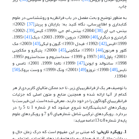
چاپ.
به منظور توضیح و بحث مفصل در باب فرانظریه و روش­شناسی در علوم
کتابداری و اطلاع‌رسانی، نگاه کنید به: بارایلان و پریتز
[37]
(2002)؛
بیتس، جی. ای.
[38]
(2004)؛ بیتس، ام. جی. (1999)؛ کیس
[39]
، (2002)؛
کرابتری و دیگران
[40]
(2000)؛ دروین (1999، 2003)؛ دیک
[41]
(1995،
1999) الیس
[42]
(1992)؛ فیدل (1993)؛ گیون و لیکی
[43]
(2003)؛ مک
کلور و هرنون
[44]
(1991)؛ مک­کچنی
[45]
(2000)؛ پتیگرو و مک­کچنی
(2001)؛ پاول
[46]
(1997 و 1999)؛ سنداستروم و سنداستروم (1995،
1998)؛ ساننوالد و ایونن
[47]
(1999)؛ تالجا (1999، 2001)؛ تامس و
نایس
[48]
(1998)؛ تروزو
[49]
(2001)؛ ونگ (1999)؛ و وست بروک
[50]
(1994).
با توصیف هر یک از فرانظریه­های زیر، تا حد ممکن مثالهای کاربردی از هر
کدام از آنها ارائه شده و همچنین منابع و متون اصلی که جزئیات
فرانظریه­های گوناگون را در خود دارند، معرفی شده است. این فهرست با
رویکردهای اندیشه­نگارانه شروع می­شود که از شماره 1 تا 5 را در
بردارد. رویکردهای ترکیبی شامل شماره­های 6 و 7 و رویکردهای علوم
پایه از شماره 8 تا 13 ادامه می­یابد:
1. رویکرد تاریخی:
که مبتنی بر این مفهوم است که درک زمان حال و
برداشت ما از آن، از فهم ما از رویدادها و فرایندهای اقتصادی، اجتماعی و