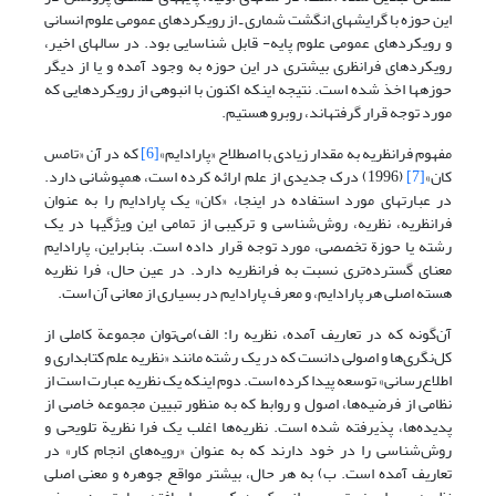
این حوزه با گرایشهای انگشت شماری ـ از رویکردهای عمومی علوم انسانی
و رویکردهای عمومی علوم پایه- قابل شناسایی بود. در سالهای اخیر،
رویکردهای فرانظری بیشتری در این حوزه به وجود آمده و یا از دیگر
حوزه­ها اخذ شده است. نتیجه اینکه اکنون با انبوهی از رویکردهایی که
مورد توجه قرار گرفته­اند، روبرو هستیم.
مفهوم فرانظریه به مقدار زیادی با اصطلاح «پارادایم»
[6]
که در آن «تامس
کان»
[7]
(1996) درک جدیدی از علم ارائه کرده است، همپوشانی دارد.
در عبارتهای مورد استفاده در اینجا، «کان» یک پارادایم را به عنوان
فرانظریه، نظریه، روش‌شناسی و ترکیبی از تمامی این ویژگیها در یک
رشته یا حوزة تخصصی، مورد توجه قرار داده است. بنابراین، پارادایم
معنای گسترده‌تری نسبت به فرانظریه دارد. در عین حال، فرا نظریه
هسته اصلی هر پارادایم، و معرف پارادایم در بسیاری از معانی آن است.
آن‌گونه که در تعاریف آمده، نظریه را: الف)می‌توان مجموعة کاملی از
کل‌نگری‌ها و اصولی دانست که در یک رشته مانند «نظریه علم کتابداری و
اطلاع‌رسانی» توسعه پیدا کرده است. دوم اینکه یک نظریه عبارت است از
نظامی از فرضیه‌ها، اصول و روابط که به منظور تبیین مجموعه خاصی از
پدیده‌ها، پذیرفته شده است. نظریه‌ها اغلب یک فرا نظریة تلویحی و
روش‌شناسی را در خود دارند که به عنوان «رویه‌های انجام کار» در
تعاریف آمده است. ب) به هر حال، بیشتر مواقع جوهره و معنی اصلی