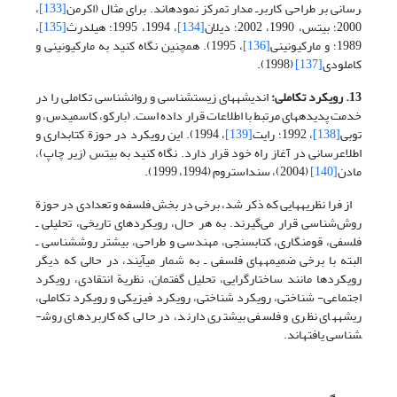
رسانی بر طراحی کاربرـ مدار تمرکز نموده­اند. برای مثال (اکرمن
[133]
،
2000؛ بیتس، 1990، 2002؛ دیلان
[134]
، 1994، 1995؛ هیلدرث
[135]
،
1989؛ و مارکیونینی
[136]
، 1995). همچنین نگاه کنید به مارکیونینی و
کاملودی
[137]
(1998).
13. رویکرد تکاملی:
اندیشه­های زیست­شناسی و روانشناسی تکاملی را در
خدمت پدیده­های مرتبط با اطلاعات قرار داده است. (بارکو، کاسمیدس، و
توبی
[138]
، 1992؛ رایت
[139]
، 1994). این رویکرد در حوزة کتابداری و
اطلاع­رسانی در آغاز راه خود قرار دارد. نگاه کنید به بیتس (زیر چاپ)،
مادن
[140]
(2004)، سنداستروم (1994، 1999).
از فرا نظریه­هایی که ذکر شد، برخی در بخش فلسفه و تعدادی در حوزة
روش‌شناسی قرار می‌گیرند. به هر حال، رویکردهای تاریخی، تحلیلی ـ
فلسفی، قوم­نگاری، کتاب­سنجی، مهندسی و طراحی، بیشتر روش­شناسی ـ
البته با برخی ضمیمه­های فلسفی ـ به شمار می­آیند، در حالی که دیگر
رویکردها مانند ساختارگرایی، تحلیل گفتمان، نظریة انتقادی، رویکرد
اجتماعی- شناختی، رویکرد شناختی، رویکرد فیزیکی و رویکرد تکاملی،
ریشه­های نظری و فلسفی بیشتری دارند، در حالی که کاربردهای روش­
شناسی یافته­اند.