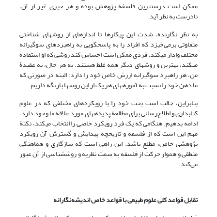
ممکن است درست­ترین فلسفة پژوهش بوده و هر چیزی غیر از آن،
نادرست به نظر آید.
به نظر نگارنده، شدت این پیکارها تا اندازه­ای از روشهای شناختی
متفاوتی برمی‌خیزد که افراد را به پاسخگویی به راهبردهای سوگیرانه
مختلف وادار می­کند. فردی ممکن است احساس کند روشی که او استفاده
می­کند، بهترین و روشهای دیگر همه غلط هستند. به هر حال، به عقیدۀ
من، هر راهبرد سوگیرانه ارزش خاص خود را دارد؛ البته در صورتی که
ما ذهن خود را نسبت به آموزه­های هر یک از این روشها بازنگه داریم.
بنابراین، جالب است بحث خود را با رویکردهای مختلفی که در علوم
کتابداری و اطلاع‌رسانی برای مطالعة پدیده­های مورد علاقه ما وجود دارد،
ادامه بدهیم. هنگامی که یک فرد رویکرد خاصی را انتخاب می­کند، نکتة
مهم این است که از فلسفه و تاریخچه پیدایش و گسترش آن رویکرد
پژوهشی خاص، مطلع باشد. این راهی است که سازگاری و هماهنگی
منطقی و هموار حرکت از فلسفه به سمت نظریه و روش­شناسی از آن عبور
می‌کند.
تقابل قواعد کلی علوم طبیعی با قواعد خاص اندیشه‌نگارانه