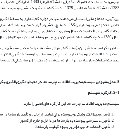
1383، دانشگاه علامة طباطبایی 1379). دانشگاه‌های «شهید بهشتی» و «تربیت معلم» نیز آیین‌نامة مکتوب و مدوّنی برای پایان‌نامه‌ها و رساله‌های خود ارائه نکرده‌اند.
این آیین‌نامه‌ها و مقررات نشان می‌دهند تنها در موارد کم‌شماری به نسخة الکتر
خاص، محدود می‌شود. از این گذشته، هیچ بخشی از فرایند مدیریت اطلاعات «پارس» 
و دانشگاهی نیز اقدام به دیجیتال‌سازی نسخه‌های چاپی «پارس»ها کرده‌اند که از 
سال 1380، یک پایگاه اطلاعات تمام‌متن برای «پارس»ها فراهم کرده و تا اوایل سال 1385، حدود 73 هزار عنوان «پارس» فارسی را دیجیتال‌سازی کرده و در این پایگاه قرار داده است.
شایان ذکر است، تلاش این پژوهشگاه و مراکز مشابه، تنها به تبدیل نسخة چاپی «
و مدیریت اطلاعات آن وجود ندارد. نبود چنین سیستمی، توسعة یادگیری الکترون
مدیریت اطلاعات «پارسا» در ایران، ارائه می‌شود که یکی از زیرساختهای توسعة 
5. مدل مفهومی سیستم مدیریت اطلاعات «پارسا»ها در محیط یادگیری الکترونیکی
5-1. کارکرد سیستم
سیستم مدیریت اطلاعات «پارسا»ها این کارکردهای اصلی را دارد:
تأمین محیط الکترونیکی و پیوسته برای تولید، ارزیابی، و تأیید پارساها در 
تأمین دسترسی پیوسته به پارساها در داخل و خارج از کشور
تأمین خدمات جانبی مؤثر بر بهبود کیفیت پارساها.