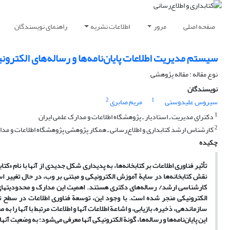
صفحه اصلی
مرور
اطلاعات نشریه
راهنمای نویسندگان
سیستم مدیریت اطلاعات پایان‌نامه‌ها و رساله‌های الکترون
نوع مقاله : مقاله پژوهشی
نویسندگان
2
1
سیروس علیدوستی
مریم صابری
1
دکترای مدیریت ـ استادیار ـ پژوهشگاه اطلاعات و مدارک علمی ایران
2
کارشناس ارشد کتابداری و اطلاع‌رسانی ـ همکار پژوهشی پژوهشگاه اطلاعات و مدا
چکیده
تأثیر فناوری اطلاعات بر کتابخانه‌ها، به پدیداری شکل جدیدی از آنها با نام «
نقش کتابخانه‌ها در سایة آموزش الکترونیکی و مبتنی بر وب، در حال تغییر است و
کارشناسی ارشد/ رساله‌های دکتری هستند. اهمیت این مدارک و محدودیتهای شکل
الکترونیکی منجر شده است. با وجود این،
توسعة فناوری اطلاعات در سطح ت
سازماندهی، ذخیره، بازیابی، و اشاعة اطلاعات آنها و اطلاعات مرتبط با آنها را به
این پایان‌نامه‌ها و رساله‌ها، گونة الکترونیکی آنها معرفی می‌شود؛ به وضعیت آن