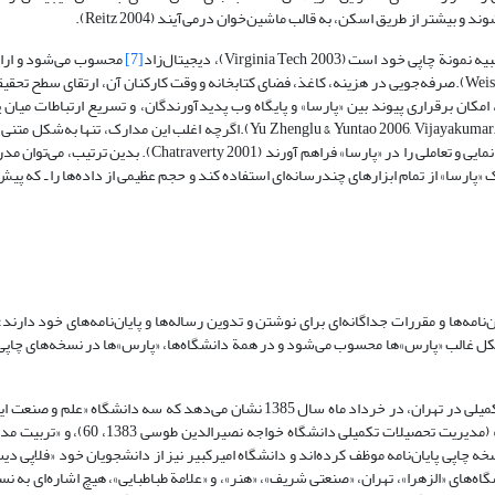
یشتر از طریق اسکن، به ‌قالب ماشین‌خوان درمی‌آیند (Reitz 2004).
Virginia Tech 200)، دیجیتال‌‌زاد
[7]
محسوب می‌شود و ارا
آرشیو آن‌، از ابتدا به صورت الکترونیکی، امکان‌پذیر است (Weisser and Walker 1997).صرفه‌جویی در هزینه، کاغذ، فضای کتابخانه و وقت کارکنان آن، ارتق
کان برقراری پیوند بین «پارسا» و پایگاه وب پدیدآورندگان، و تسریع ارتباطات میان 
نتایج بهره‌گیری از این منابع الکترونیک به شمار می‌روند (Yu Zhenglu & Yuntao 2006, Vijayakumar, Murthy & Khan 2006).اگرچه اغلب
رسانه‌های الکترونیکی قابلیتهایی دارند که می‌توانند ویژگیهای چندرسانه‌ای، پویانمایی و تعاملی را در «پارسا» فراهم
رسا» از تمام ابزارهای چندرسانه‌ای استفاده کند و حجم عظیمی از داده‌ها را ـ که پیش‌ت
مه‌ها و مقررات جداگانه‌ای برای نوشتن و تدوین رساله‌ها و پایان‌نامه‌های خود دارند؛ 
 شکل غالب «پارس‌»ها محسوب می‌شود و در همة دانشگاه‌ها، «پارس»ها در نسخه‌های چاپی، 
بررسی آیین‌نامة نگارش پایان‌نامه‌ها و رساله‌های 11 دانشگاه مجری تحصیلات تکمیلی در تهران، در خرداد ماه سال 1385 نشان می‌دهد ک
تکمیلی دانشگاه علم و صنعت ایران 1383، 38 و 44)، «خواجه نصیرالدین طوسی» (مدیریت
ی» همراه با نسخه چاپی پایان‌نامه موظف کرده‌اند و دانشگاه امیرکبیر نیز از دانشجویان خود «فلاپ
نشگاه‌های «الزهرا»، تهران، «صنعتی شریف»، «هنر»، و «علامة طباطبایی»، هیچ اشاره‌ای به ن