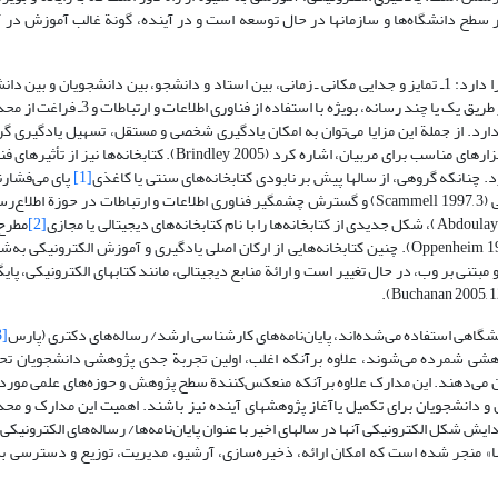
Henderson 2003, 2; Clar). این‌گونه آموزش در سطح دانشگاه‌ها و سازمانها در حال توسعه است و در آینده، گونة غالب آموز
یادگیری الکترونیکی، صرف‌نظر از تعاریف متنوعی که برای آن شده، این ویژگیها را دارد: 1ـ تمایز و جدایی مکانی ـ زمانی، بین استاد و دانشجو، بین دانشجو
آموزشی 2ـ تعامل استاد و دانشجو، دانشجویان، و دانشجویان و منابع آموزشی، از طریق یک یا
بی‌بدیل نیز دارد. از جملة این مزایا می‌توان به امکان یادگیری شخصی و مستقل، تسهیل یادگیری
مجازی یادگیری، پشتیبانی از یادگیرنده، یادگیری و آموزش انعطاف‌پذیر و ارائة ابزارهای مناسب برای مربیان، اشاره کرد (005
ارد. چنانکه گروهی، از سالها پیش بر نابودی کتابخانه‌های سنتی یا کاغذی
[1]
پای می
(Sapp and Gilmour 2003). تبدیل روزافزون محیط اطلاعاتی به محیط الکترونیکی (Scammell 1997, 3) و گسترش چشمگیر فناوری اطلاعات و ارتباطات 
[2]
مطرح
تمام مجموعة آنها به صورت الکترونیکی یا ماشین‌خوان است (Oppenheim 1997; Foster 2000). چنین کتابخانه‌هایی از ارکان اصلی یادگیری و آموزش
رونیکی و مبتنی بر وب، در حال تغییر است و ارائة منابع دیجیتالی، مانند کتابهای الکترونیکی، پای
ی دانشگاهی استفاده می‌شده‌اند، پایان‌نامه‌های کارشناسی ارشد/ رساله‌های دکتری (پارس
[3]
ع پژوهشی شمرده می‌شوند، علاوه برآنکه اغلب، اولین تجربة جدی پژوهشی دانشجویان ت
می‌دهند. این مدارک علاوه برآنکه منعکس‌کنندة سطح پژوهش و حوزه‌های علمی مورد
شا و راهنمای پژوهشگران و دانشجویان برای تکمیل یاآغاز پژوهشهای آینده نیز باشند. اهمیت این مدارک 
رسا» منجر شده است که امکان ارائه، ذخیره‌سازی، آرشیو، مدیریت، توزیع و دسترسی به پ