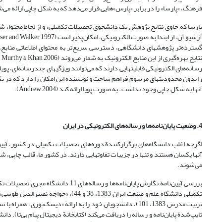
فرهنگ، «پارسا» را در برابر «پارس»هایی قرار می‌دهد که به شکل چاپی ارائه می‌شوند و ب
پارسا که حاوی نتایج پژوهش یک دانشجوی تحصیلات تکمیلی، و از لحاظ محتوا، شبیه نمونة چاپی خود است (3
گسترده‌تر پژوهشهای دانشگاهی، دسترسی سریع‌تر به محتوای اطلاعاتی منابع، ام
را بدون محدودیتهای مرسوم فراهم ساخت و نویسنده این امکان را دارد که در یک «پا
آنها به شکل چاپی وجود نداشت ـ به ‌صورت پویا ارائه کند (Andrew 2004).
4. وضعیت پایان‌نامه‌ها و رساله‌های الکترونیکی در ایران
اگرچه اغلب دانشگاه‌های برگزارکنندة دوره‌های تحصیلات تکمیلی در کشور، آیین‌نا
آنها یکسان هستند و تنها در جزییات تفاوتهایی دارند. در کشور ما، قالب چاپی،
می‌شوند.
تربیت مدرس 1383، 101)، دانشجویان خود را به ارائة «دیسک‌نور
تایپ‌شدة پایان‌نامه و رساله را دریافت می‌کند (کتابخانة دیجیتال پیام بی‌تا). دا