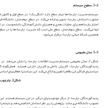
5-2. سطوح سیستم
سیستم مدیریت «پارسا»ها چهار سطح دارد (شکل یک). در سطح اول و کانون این 
مشورت استادان «پارسا» تدوین و ارائه می‌‌کند. در سطح دوم مدل، دانشگاه قرار دا
اعتبار پارسا هم برای عملیات بعدی و هم برای دانش‌آموختگی دانشجوست. در ا
ایفا می‌کنند. سطح سوم مدل، سطح ملی است که مدیریت «پارسا»ها را در سطح ک
همچنین شبکة جهانی «پارسا» برقرار می‌شود.
5-3. مدل مفهومی
شکل 2، مدل مفهومی سیستم مدیریت اطلاعات «پارسا» را نشان می‌دهد.
پدیدآورندگان «پارسا»، کاربران داخلی و کاربران خارجی هستند. همان‌گونه 
سیاستهای فراگیر این نظام را تعیین و ابلاغ می‌کند. این سیاستها، فعالیتهای اس
شکل2. چارچوب مفهومی سیستم مدیریت اطلاعات پارسا
پدیدآورندگان «پارسا» از دیگر موجودیتهای درگیر در این سیستم هستند. این
تصویب دانشگاه می‌رساند، پژوهش را زیر نظر استادان انجام می‌دهد و نتیجه را به 