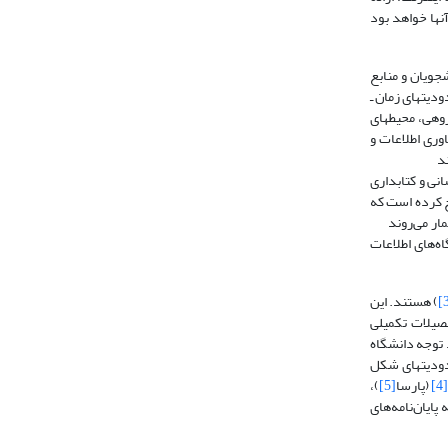
ش در آنها خواهد بود
یان و بین دانشجویان و منابع
 چند رسانه، بویژه با استفاده از فناوری اطلاعات و ارتباطات و 3ـ فراغت از محدودیتهای زمان ـ
 گروهی، محیطهای
Brindley 2). کتابخانه‌ها نیز از تأثیرهای فناوری اطلاعات و
‌فشارند
در حوزة اطلاع‌رسانی و کتابداری
 کرده است که
 الکترونیکی به‌شمار می‌روند
گاه‌های اطلاعات
) هستند. این
حصیلات تکمیلی
 توجه دانشگاه
و محدودیتهای شکل
[4]
(پارسا
[5]
)،
ایان‌نامه‌های