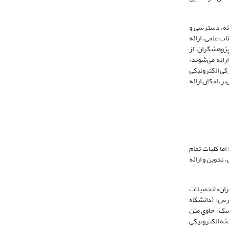
ئه، دسترسی و
ای سطح تحقیقات علمی، ارائه
پژوهشگران، از
 این مدارک، تنها به‌شکل متنی ارائه می‌شوند،
 آورند (Chatraverty 2001). بدین ترتیب، می‌توان مدرکی الکترونیکی
ر، امکان ارائة
اما کلیات تمام
تدوین و ارائه
ه سه دانشگاه «علم و صنعت ایران» (تحصیلات
 تحصیلات تکمیلی دانشگاه خواجه نصیرالدین طوسی 1383، 60)، و «تربیت مدرس» (دانشگاه
ی دیسک» حاوی متن
سخة الکترونیکی