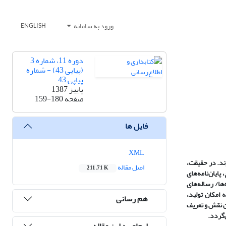
ورود به سامانه
ENGLISH
دوره 11، شماره 3
(پیاپی 43) - شماره
پیاپی 43
پاییز 1387
صفحه
159-180
فایل ها
XML
وند. در حقیقت،
اصل مقاله
211.71 K
پایان‌نامه‌های
ها/ رساله‌های
امکان تولید،
هم رسانی
ین نقش و تعریف
‌گردد.
ارجاع به این مقاله