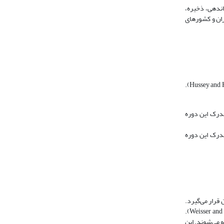
ندهی، ذخیره،
یران و کشورهای
پایان‌نامه‌ها و رساله‌ها، گزارش پژوهش دوره‌های کارشناسی ارشد و دکترای تخصصی شمرده می‌شوند (Hussey and Hussey 1997, 23; Easterby-smith, thorpe, and Lowe 2002, 153)‏.
مدرک این دوره
درک این دوره
قرار می‌گیرد.
به عبارت دیگر، «پارسا» با استفادة کامل از قابلیتهای فناوری اطلاعات، تولید و مدیریت می‌شود (Weisser and Walker 1997; Fineman 2003; Vijayakumar, Murthy & Khan 2006).
ه می‌شوند. این