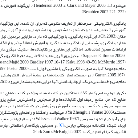
می‌شود (k and Mayer 2003, 11
(Beaubien 2002, 221-222).
مکان (Oh 2003). این‌گونه یادگیری، با ویژگیهایی که دارد، مزایایی 
ارتباطات مصون نمانده‌اند؛ اما تأثیر این فناوری بر کتابخانه‌ها، حکایت دیگری د
(Abdoulaye and Majid 2000; Bardley 1997, 16-17; Kaku 1998, 49-50; McMurdo 1997)، شکل جدیدی از کتابخانه‌ها را با نام کتابخانه‌های دیجیتالی یا مجازی
(Garten 2005, 167). در حقیقت، نقش کتابخانه‌ها در سایة آموزش الکت
تمام‌متن و خدمات بی‌درنگ، از وظایف اصلی آنها در این محیط به‌شمار می‌رود (Buchanan 2005, 1261).
یکی از انواع منابعی که از گذشته‌ تاکنون در کتابخانه‌ها، بویژه در کتابخانه‌ها
منابع که جزءِ منابع ردیف اول کتابخانه‌ها و از مهم‌ترین و اصلی‌ترین مناب
محسوب می‌شوند، کیفیت و وضعیت آموزش و پژوهش در دانشگاه‌ها را نیز نشان 
هستند(Yu Zhenglu & Yuntao 2006)، می‌توانند راهگ
چاپی آنها در ارائه و دسترسی (Weisser and Walker 1997) در سالهای اخیر، به پیدایش شکل الکترونیکی آنها در سالهای اخیر با عنوان پایان‌نامه‌ها/ رساله‌های الکترونیکی
ایجاد شبکة کتابخانه دیجیتالی «پارس»
[6]
، و همچنین پایگاه‌های اطلاعاتی «پا
الکترونیک را فراهم می‌کنند (Park, Zou & McKnight 2007).