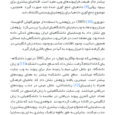
بیشتر ما از طبیعت فراپیوندهای وبی، مفید است. اقدامهای بیشتری برای
بهبود روایی
[9]
داده­های جمع آوری شده باید صورت گیرد. همچنین،
موضوع جمع‌آوری داده­ها برای پژوهشهای وب­سنجی اکتشاف شد.
«نوروزی»
[10]
(2005) در پژوهشی با استفاده از موتورکاوش آلتاویستا،
میزان پیوندها به وب‌سایتهای دانشگاه­های ایران را بررسی کرد. پژوهش
وی نشان داد به وب­سایتهای دانشگاه­های ایران پیوندهای اندکی داده
شده بود. وی معتقد است در طراحی وب سایتهای دانشگاهی باید مسائلی
همچون جذابیت، وجود اطّلاعات مناسب و وجود نسخه زبان انگلیسی در
نظر گرفته شود تا میزان پیوند به آنها در سطح بالاتری قرار گیرد.
در پ‍ژوهشی که توسط «واگان و تلوال» در سال 2005 در مورد دانشگاه­
های کانادا انجام گرفت، نشان داد که سطح علمی دانشکده
[11]
و زبان
دانشگاه، دو عامل خیلی مهم یا زمینه ساز برای پیوند به وب سایت
دانشگاه می­باشند. سطح علمی دانشکده بیشتر به معنای پیوندهای
بیشتر است. مهمترین یافته پژوهش نشان داد که عاملهای فرهنگی
همراه با زمینه­های
[12]
زبانشناختی، عامل مهمی در جذب پیوندهای
دریافتی می­باشند. وب سایت دانشگاه­هایی با زبان فرانسوی در کانادا،
تعداد خیلی کمتری پیوند دریافتی در مقایسه با دانشگاه­هایی با زبان
انگلیسی در کانادا دریافت کرده بودند. شواهدی پیدا شد که نشان داد
وب‌سایتهایی که محتوا و میزان رؤیت بیشتری دارند، پیوندهای بیشتری را
جذب می­کنند، بنابراین به طور بالقوه ترافیک بیشتری به این وب‌سایتها