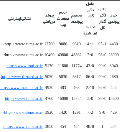
عامل
عامل
تأثیر
حجم
خود
تأثیر
مجموع
پیوند
گذار
صفحات
نشانی اینترنتی
پیوندی
گذار
پیوندها
دریافتی
وب
تجدید
کل
نظر شده
http://www.sums.ac.ir/
12700
9080
9610
4/1
05/1
4430
http://www.tums.ac.ir/
10400
49800
48862
2/0
98/0
28900
http://www.mui.ac.ir
5170
11800
11774
43/0
99/0
3040
http://www.tbzmed.ac.ir
5050
5830
5817
86/0
99/0
2680
http://www.mazums.ac.ir
4930
483
468
2/10
97/0
424
http://www.iums.ac.ir
4760
16000
15734
3/0
98/0
13600
http://www.sbmu.ac.ir/
3920
1420
1291
7/2
9/0
429
http://www.zums.ac.ir/
3850
454
454
48/8
1
384