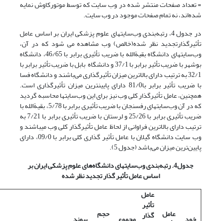
= تعداد صفحات منتشر شده در وب سایت که توسط موتورکاوش نمایه
شده‌اند، نه تمام صفحات موجود در وب سایت.
در جدول 4، رتبه‌بندی وب‌سایتهای علوم پزشکی ایران بر اساس عامل
تأثیرگذارتجدید نظر شده(خالص) وب مشاهده می شود که در آن،
وب‌سایتهای دانشگاه بقیة‌الله با ضریب تأثیری برابر با 46/65، دانشگاه
بوشهر با ضریب تأثیر برابر با 37/1 و دانشگاه بابل با ضریب تأثیر برابر با
32/1 به ترتیب دارای بالاترین میزان تأثیرگذاری می‌باشند و دانشگاه فسا
با ضریب تأثیر برابر با81/0 دارای پایین­ترین میزان تأثیرگذاری است.
همچنین، عامل تأثیرگذار کلی وب نیز برای این وب‌سایتها محاسبه گردید
که در آن وب‌سایتهای رفسنجان با ضریب تأثیری برابر با 5/78، بقیة‌الله با
ضریب تأثیری برابر با 25/26 و لرستان با ضریب تأثیری برابر با 7/21 به
ترتیب دارای بالاترین فراوانی از لحاظ عامل تأثیرگذار کلی وب می­باشند و
وب سایت دانشگاه گیلان با عامل تأثیر گذاری کلی برابر با 09/0، دارای
پایین‌ترین میزان می‌باشد (جدول 5).
جدول4. رتبه‌بندی وب‌سایتهای دانشگاه‌های علوم پزشکی ایران بر
اساس عامل تأثیر گذار تجدید نظر شده
عامل
تأثیر
عامل
حجم
گذار
خود
مجموع
پیوند