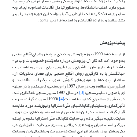
را دارد. با توجّه به اینکه علوم پزشکی نقش بسیار مهمّی در پیشبرد
علوم دارد؛ اغلب دانشگاه‌ها، به منظور تبادل اطّلاعات اقدام به ایجاد وب­
سایتهای متعدّد کرده­اند تا از طریق آنها بتوانند این حوزه جدید را بهتر
بشناسانند و به ارائه اطّلاعات روزآمد به افراد بپردازند.
پیشینه پژوهش
از اواسط دهه 1990، حوزة پژوهشی جدیدی بر پایه روشهای اطّلاع سنجی
به وجود آمد که کار آن، پژوهش درباره ماهیّت و خصوصّیات وب می­
باشد. از همان زمان تلاشهای روز افزونی برای بررسی ماهیّت وب
جهانگستر با به کارگیری روش اطّلاع سنجی برای فضای محتویات آن‌‍،
ساختار پیوندها و موتورهای کاوش صورت پذیرفت. «آلمایند و
اینگورسن» مطالعه وب در سال 1997 را «وب­سنجی» نامیدند و یا در مجله­
ای با عنوان «سایبرسنجی»
[3]
در سال 1997 سایبر سنجی نامگذاری شد.
در بخشی از مطالعه­ای که توسط اسمیت
[4]
(1999) صورت گرفت، ضریب
تأثیرگذاری وب­سایتهای کتابخانه­های ملّی استرالیا و نیوزیلند مورد مقایسه
قرار گرفت. اسمیت در این مقاله پس از محاسبه پیوندهای این دو وب­
سایت، نتیجه می­گیرد که وب سایت کتابخانه ملّی استرالیا علاوه بر اینکه
بزرگتر است، میزان پیوندهای دریافتی بیشتری نیز دارد. دلایل این امر،
یکی بیشتر بودن تعداد افرادی است که مدیریت و پشتیبانی این وب­سایت