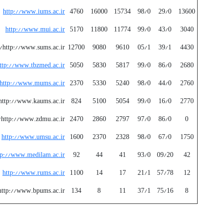
http://www.iums.ac.ir
4760
16000
15734
98/0
29/0
13600
http://www.mui.ac.ir
5170
11800
11774
99/0
43/0
3040
http://www.sums.ac.ir/
12700
9080
9610
05/1
39/1
4430
ttp://www.tbzmed.ac.ir
5050
5830
5817
99/0
86/0
2680
http://www.mums.ac.ir
2370
5330
5240
98/0
44/0
2760
http://www.kaums.ac.ir/
824
5100
5054
99/0
16/0
2770
http://www.zdmu.ac.ir/
2470
2860
2797
97/0
86/0
0
http://www.umsu.ac.ir
1600
2370
2328
98/0
67/0
1750
tp://www.medilam.ac.ir
92
44
41
93/0
09/20
42
http://www.rums.ac.ir
1100
14
17
21/1
57/78
12
http://www.bpums.ac.ir/
134
8
11
37/1
75/16
8