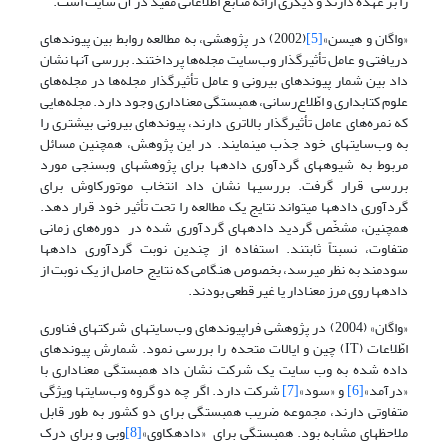
را بر عهده دارند و دیگری ارائه منابع اطّلاعاتی مفید در آن سایت است.
«واگان و هیسن»
[5]
(2002) در پژوهشی، به مطالعه روابط بین پیوندهای
دریافتی و عامل تأثیرگذار وب‌سایت مجله‌ها پرداختند. بررسی آنها نشان
داد بین شمار پیوندهای بیرونی و عامل تأثیرگذار مجله‌ها در مجله‌های
علوم کتابداری و اطّلاع‌رسانی، همبستگی معناداری وجود دارد. مجله‌هایی
که نمره‌های عامل تأثیرگذار بالاتری دارند، پیوندهای بیرونی بیشتری را
به وب‌سایتهای خود جذب می­نمایند. در این پژوهش، همچنین مسائل
مربوط به شیوه­های گردآوری داده­ها برای پژوهشهای وب­سنجی مورد
بررسی قرار گرفت. بررسی­ها نشان داد انتخاب موتورکاوش برای
گردآوری داده­ها می­تواند نتایج یک مطالعه را تحت تأثیر خود قرار دهد.
همچنین، مشخّص گردید داده­های گردآوری شده در دوره‌های زمانی
متفاوت، نسبتاً ثابتند. استفاده از چندین نوبت گردآوری داده­ها
سودمند به نظر می­رسد، بخصوص هنگامی که نتایج حاصل از یک نوبت از
داده­ها روی مرز معنادار یا غیر قطعی بودند.
«واگان» (2004) در پژوهشی فراپیوندهای وب‌سایتهای شرکتهای فنا­وری
اطّلاعات (IT) چین و ایالات متحده را بررسی نمود. شمارش پیوندهای
داده شده به وب سایت یک شرکت نشان داد همبستگی معناداری با
«درآمد»
[6]
و «سود»
[7]
شرکت دارد. اگر چه دو گروه وب‌سایتها ویژگی
متفاوتی دارند، مجموعه ضریب همبستگی برای دو کشور به طور قابل
ملاحظه­ای مشابه بود. همبستگی برای «داده­کاوی»
[8]
وبی و برای درک