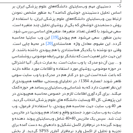
5- دسته­های مهم وب‌سایتهای دانشگاه‌های علوم پزشکی ایران بر
اساس تحلیل دسته­بندی خوشه­ای کدامند؟ به منظور مشخص نمودن
ارتباط بین وب‌سایتهای دانشگاه‌های علوم پزشکی ایران، با استفاده از
روش دسته‌بندی خوشه‌ای که یکی از روشهای تحلیل چند متغیره است،
سعی می‌شود با کاهش تعداد متغیرها، متغیرهای اساسی بررسی شود.
بدین منظور، سعی می‌شود هم پیوندی
[19]
این وب سایتها محاسبه
گردد. این مفهوم، معادل واژه هم­استنادی
[20]
در محیط چاپی است.
وقتی دو نوشته با یکدیگر هم­استنادی یا هم پیوندی داشته باشند، از
این جهت حایز اهمیت است که نشانگر نوعی رابطه موضوعی، روش­شناسی
و ... بین آن دو مدرک یا وب سایت است. به عبارت دیگر، آنها اشتراکی
در حوزه موضوعی، روشهای مورد استفاده و اطّلاعات مورد علاقه دارند
که باعث شده است این دو در کنار هم در مدرک و یا وب سایت سومی
ظاهر شوند (عصاره، 1384). در تحلیلهای وب­سنجی، مطالعه هم­پیوندی از
این نظر اهمیت دارد که به شناسایی وب‌سایتهای پربسامد هر حوزه کمک
می­کند. برای گردآوری اطلاعات لازم در خصوص محاسبه هم‌پیوندی در
این پژوهش، کل 40 وب­سایت دانشگاه های علوم پزشکی انتخاب گردید.
هر 40 وب سایت جهت محاسبه هم پیوندی، با استفاده از فرمول، وب
سایت به وب سایت مورد جستجو واقع و تعداد هم پیوندی­ها در ماتریس
ثبت شد. سپس یک ماتریس 40*40 شامل وب‌سایتهای پیوند دهنده و
پیوند گیرنده در نرم‌افزار اکسل تشکیل و داده­های به دست آمده برای
تجزیه و تحلیل از اکسل وارد نرم­افزار آماری SPSS گردید. از بخش