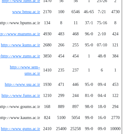
http://www.lums.ac.ir
1470
56
56
1
25/26
2
www.bmsu.ac.ir
2170
100
6546
46/65
7/21
4730
http://www.bpums.ac.ir/
134
8
11
37/1
75/16
8
tp://www.mazums.ac.ir
4930
483
468
96/0
2/10
424
http://www.kums.ac.ir
2680
266
255
95/0
07/10
121
http://www.zums.ac.ir/
3850
454
454
1
48/8
384
http://www.sem-
1410
235
237
1
6
1
ums.ac.ir
http://www.ssu.ac.ir
1930
471
446
95/0
09/4
453
http://www.fums.ac.ir
1210
299
244
81/0
04/4
122
http://www.goums.ac.ir/
168
889
897
98/0
18/0
294
http://www.kaums.ac.ir/
824
5100
5054
99/0
16/0
2770
http://www.gums.ac.ir
2410
25400
25258
99/0
09/0
10000