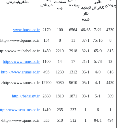
تأثیر
صفحات
نشانی اینترنتی
پیوندی
پیوندها
دریافتی
تجدید
گذار کل
وب
نظر
شده
www.bmsu.ac.ir
2170
100
6564
46/65
7/21
4730
http://www.bpums.ac.ir/
134
8
11
37/1
75/16
8
ttp://www.mubabol.ac.ir/
1450
2210
2918
32/1
65/0
815
http://www.rums.ac.ir
1100
14
17
21/1
5/78
12
http://www.arums.ac.ir
493
1230
1312
06/1
4/0
616
http://www.sums.ac.ir/
12700
9080
9610
05/1
4/1
4430
http://behzisty.ir
2860
1810
1871
03/1
5/1
509
ttp://www.sem-ms.ac.ir
1410
235
237
1
6
1
http://www.qums.ac.ir/
533
510
512
1
04/1
494