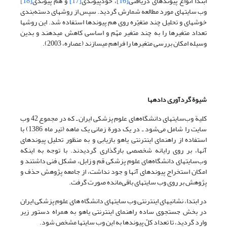
ابتدا انواع پیوندهای دریافتی
[16]
، خودپیوندی
[17]
و هم پیوندی
[18]
وب سایتهای مورد مطالعه شمارش گردید. سپس از روشهای دسته‌بندی
خوشه­ای و تحلیل چند متغیّره روی هم پیوندها استفاده شد. این روشها
تعداد متغیرها را به چند متغیر مهّم و اساسی کاهش می­دهند و بدین
وسیله امکان بررسی متغیرها را فراهم می­سازند (عصاره، 2003).
شیوة گردآوری داده­ها
کلیة وب‌سایتهای دانشگاه‌های علوم پزشکی ایران ـ که در مجموع 42 وب
سایت را شامل می‌شود ـ در یک دورة زمانی یک ماهه (تیر ماه 1386) با
استفاده از راهنمای اینترنتی یاهو بازیابی و به منظور تحلیل پیوندهای
آنها، بر روی رایانه شخصصی بارگذاری گردیدند. با توجه به اینکه
وب‌سایتهای دانشگاه‌های علوم پزشکی قم و زابل، مشکل فنی داشتند و
امکان استخراج پیوندهای آنها و جود نداشت، از جامعه پژوهش حذف و
پژوهش بر روی وب سایتهای باقی‌مانده صورت گرفت.
در ابتدا، نشانیهای اینترنتی وب سایتهای دانشگاه های علوم پزشکی ایران
در بخش جستجوی ساده راهنمای اینترنتی یاهو به همراه دستور زیر
وارد گردید، تا تعداد کلّ پیوندها به این وب سایتها مشخص شود.