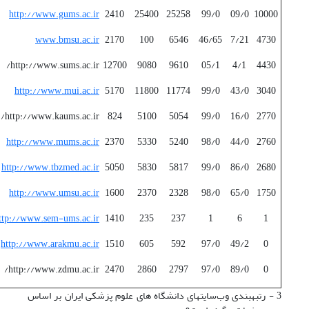
http://www.gums.ac.ir
2410
25400
25258
99/0
09/0
10000
www.bmsu.ac.ir
2170
100
6546
46/65
7/21
4730
http://www.sums.ac.ir/
12700
9080
9610
05/1
4/1
4430
http://www.mui.ac.ir
5170
11800
11774
99/0
43/0
3040
http://www.kaums.ac.ir/
824
5100
5054
99/0
16/0
2770
http://www.mums.ac.ir
2370
5330
5240
98/0
44/0
2760
http://www.tbzmed.ac.ir
5050
5830
5817
99/0
86/0
2680
http://www.umsu.ac.ir
1600
2370
2328
98/0
65/0
1750
ttp://www.sem-ums.ac.ir
1410
235
237
1
6
1
http://www.arakmu.ac.ir
1510
605
592
97/0
49/2
0
http://www.zdmu.ac.ir/
2470
2860
2797
97/0
89/0
0
3 - رتبه­بندی وب‌سایتهای دانشگاه های علوم پزشکی ایران بر اساس