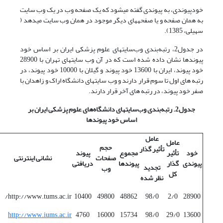
خودپیوندی، به پیوندی گفته می­شود که یک صفحه وب در یک وب سایت
به همان صفحه و یا صفحه­های دیگر موجود در همان وب سایت می­دهد (
سهیلی، 1385).
در جدول2، رتبه‌بندی وب‌سایتهای علوم پزشکی ایران بر اساس خود
پیوندها نشان داده شده است که در آن وب سایتهای تهران با 28900
خود پیوند، ایران با 13600 خود پیوند و گیلان با 10000 خود پیوند، در
رتبه های اول تا سوم قرار دارند و وب سایتهای دانشگاه اراک و زاهدان با
صفر خود پیوند، در رتبه های آخر قرار دارند.
جدول2. رتبه‌بندی وب‌سایتهای دانشگاه‌های علوم پزشکی ایران بر
اساس خود پیوندها
عامل
عامل
حجم
تأثیر گذار
خود
تأثیر
مجموع
پیوند
صفحات
نشانی اینترنتی
پیوندی
گذار
پیوندها
دریافتی
تجدید
وب
کل
نظر شده
http://www.tums.ac.ir/
10400
49800
48862
98/0
2/0
28900
http://www.iums.ac.ir
4760
16000
15734
98/0
29/0
13600