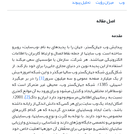
وب
میزان رؤیت
تحلیل پیوند
اصل مقاله
مقدمه
پیدایش وب جهان‌گستر، جهان را با پدیده­ای به نام «وب‌سایت» روبرو
ساخته است. وب سایتها از جمله نقاط اتصال و ارتباط کاربران با اطلاعات
الکترونیکی می­باشند. هر شرکت، سازمان یا مؤسسه­ای سعی می­کند با
استفاده از این پدیده نوین در دنیای مجازی جایی را برای خود باز کند. از
شکل‌گیری شبکه جهان‌گستر وب سالها می­گذرد و این شبکه امروزه بیش
از یک میلیارد صفحه عمومی و سه میلیون سرور
[1]
را در بر می­گیرد
(سهیلی، 1385). شبکه جهان‌گستر وب، محیطی غیر متمرکز است که
توسط افراد مختلفی ایجاد و کنترل می­شود و برای ورود به آن موانع کمتری
نسبت به رسانه­های اطلاعاتی مرسوم وجود دارد (بران و داگ
[2]
، 2001).
امکان ایجاد یک وب سایت برای هر کسی که دانش اندکی از رایانه داشته
باشد، باعث ایجاد وب­سایتهای متعددی گردیده که هر کدام کاربرهای
مخصوص به خود دارند. با توجّه به کثرت و نوع وب‌سایتها، وب‌سایتهای
موضوعی و تخصصی جایگاه ویژه­ای دارند و شناسایی، رتبه­بندی و ارزیابی
سایتهای تخصّصی و موضوعی برای محقّقان آن حوزه­ها اهمّیت خاص خود