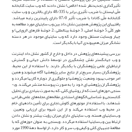
تأثیرگذاری تجدیدنظر شده (خالص) نشان دادند که وب سایت کتابخانه
ملّی لهستان با ضریب تأثیری برابر با 48/335 دارای بالاترین و وب سایت
کتابخانه ملّی کانادا با ضریب تأثیر 07/0 دارای پایین­ترین رتبه می­باشد.
یافته­های این پژوهش همچنین نشان داد بین وب سایتهای مورد مطالعه به
طور کلّی 5 خوشة اصلی، 3 خوشة بین­المللی ،2 خوشة قاره­ای (اروپایی) و
چهار وب­سایت مستقل وجود دارد که وب سایتهای موجود در هر دسته
نشانگر میزان هم­پیوندی آنها با یکدیگر است.
بررسی پیشینه‌های پژوهش در داخل و خارج از کشور نشان داد اینترنت
و وب جهانگستر نقش چشمگیری در توسعة دانش جهانی و گسترش
ارتباطهای علمی پژوهشگران با یکدیگر دارند. با استفاده از این محیط،
پژوهشگران بسیار سریع‌تر از نتایج سایر پژوهشها آگاه می­شوند و همین
امر موجب بهبود وضعیت پژوهشها و جلوگیری از دوباره کاریها می­گردد و
پژوهشگران پژوهشهای خود را به صورت پیوسته منتشر می‌کنند. وب­
سنجی حوزه­ای است که از روشهای کمّی، که به صورت بنیادی برای تحلیل
کتابسنجی و شناسایی الگوهای استنادی مقاله‌های مجله‌های علمی طراحی
شده­اند، با استفاده از موتورهای کاوش تجاری برای تأمین داده­های خام
در محیط وب استفاده می‌کند و از این شیوه برای ارزیابی وتعیین
وب‌سایتهای هسته، وب سایتهای دارای میزان رؤیت بیشتر و نشان دادن
ارتباط بین وب‌سایتها استفاده می­گردد. وب­سنجی به عنوان حوزه­ای که با
مطالعة جنبه­های کمّی و کیفی وب سر و کار دارد، از اواسط دهة 1990 مورد