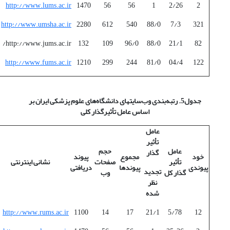
http://www.lums.ac.ir
1470
56
56
1
2/26
2
http://www.umsha.ac.ir
2280
612
540
88/0
7/3
321
http://www.jums.ac.ir/
132
109
96/0
88/0
21/1
82
http://www.fums.ac.ir
1210
299
244
81/0
04/4
122
جدول5. رتبه‌بندی وب‌سایتهای دانشگاه‌های علوم پزشکی ایران بر
اساس عامل تأثیرگذار کلی
عامل
تأثیر
عامل
حجم
گذار
خود
مجموع
پیوند
تأثیر
صفحات
نشانی اینترنتی
پیوندی
پیوندها
دریافتی
تجدید
گذار کل
وب
نظر
شده
http://www.rums.ac.ir
1100
14
17
21/1
5/78
12