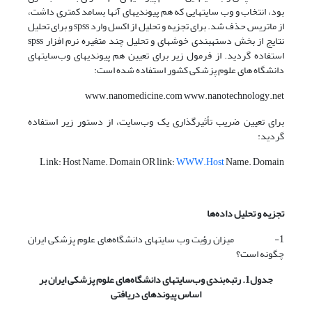
بود، انتخاب و وب سایتهایی که هم پیوندیهای آنها بسامد کمتری داشت،
از ماتریس حذف شد. برای تجزیه و تحلیل از اکسل وارد spss و برای تحلیل
نتایج از بخش دسته­بندی خوشه­ای و تحلیل چند متغیره نرم افزار spss
استفاده گردید. از فرمول زیر برای تعیین هم پیوندیهای وب‌سایتهای
دانشگاه های علوم پزشکی کشور استفاده شده است:
www.nanomedicine.com www.nanotechnology.net
برای تعیین ضریب تأثیرگذاری یک وب‌سایت، از دستور زیر استفاده
گردید:
Link: Host Name. Domain OR link:
WWW.Host
Name. Domain
تجزیه و تحلیل داده‌ها
1- میزان رؤیت وب سایتهای دانشگاه‌های علوم پزشکی ایران
چگونه است؟
جدول1. رتبه‌بندی وب‌سایتهای دانشگاه‌های علوم پزشکی ایران بر
اساس پیوندهای دریافتی