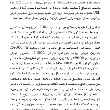
وجود دارد. قدمت وب‌سایتها نشان داد بر مرئی بودن سایت اثرگذار می­
باشد. سایتهای قدیمی­تر نمایان‌ترند و این می­تواند دلیلی باشد که تغییر
URL مطلوب به نظر نمی­رسد، زیرا این تغییر می­تواند اثری منفی بر مرئی
بودن وب سایت و بنابراین کاهش بازدید از این وب سایت داشته باشد.
«حاجی زین­العابدینی، مکتبی­فرد و عصاره» (2006) در پژوهشی به تحلیل
پیوندهای وب‌سایتهای کتابخانه ملی جهان پرداختند. نتایج به دست آمده
از این پژوهش نشان داد وب‌سایت کتابخانه کنگره آمریکا، از نظر
معیارهای این پژوهش، قوی‌ترین وب‌سایت در بین کتابخانه ملی سراسر
جهان است. این وب‌سایت دارای بالاترین میزان پیوند کلّ (596000)،
بالاترین میزان پیوند دریافتی خارجی (249000)، بالاترین میزان
خودپیوندی (89600) و بالاترین میزان صفحه­های نمایه­سازی شده در
موتور کاوش آلتاویستا (452000) می­باشد. از نظر هم­پیوندی با وب
سایتهای سایر کتابخانه­های ملّی جهان نیز در یکی از کانونی­ترین نقاط هم­
پیوندی قرار دارد. احراز رتبه اوّل توسط وب سایت کتابخانه کنگره
آمریکا، دلایل متعددی دارد. از جمله این دلایل، می­توان به تعداد صفحه­
های بسیار بالای وب­سایت، عناصر اطّلاعاتی متنوع و ارزشمند در تمامی
زمینه­های کتابخانه، کتابداری و اطّلاع­رسانی که در سطح جهان بسیار مورد
علاقه و نیاز هستند، زبان انگلیسی، روزآمدسازی سریع اطّلاعات،
کاربرمداربودن، گستره جهانی و... اشاره کرد. همچنین، وجود فهرست
پیوسته کتابخانه کنگره باعث مراجعه و ایجاد پیوند فراوان به آن شده
است. همچنین در این پژوهش، محقّقان با استفاده از محاسبه ضریب