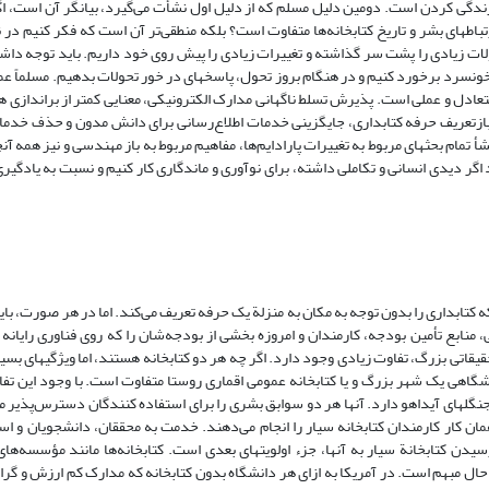
 زندگی کردن است. دومین دلیل مسلم که از دلیل اول نشأت می‌گیرد، بیانگر آن است، اگ
باطهای بشر و تاریخ کتابخانه‌ها متفاوت است؟ بلکه منطقی‌تر آن است که فکر کنیم در ن
تحولات زیادی را پشت سر گذاشته‌ و تغییرات زیادی را پیش روی خود داریم. باید توجه داش
خونسرد برخورد کنیم و در هنگام بروز تحول، پاسخهای در خور تحولات بدهیم. مسلماً عم
ای متعادل و عملی است. پذیرش تسلط ناگهانی مدارک الکترونیکی، معنایی کمتر از براندازی
‌ها، بازتعریف حرفه کتابداری، جایگزینی خدمات اطلاع‌رسانی برای دانش مدون و حذف خدما
تمام بحثهای مربوط به تغییرات پارادایم‌ها، مفاهیم مربوط به باز مهندسی و نیز همه آنچ
د اگر دیدی انسانی و تکاملی داشته، برای نوآوری و ماندگاری کار کنیم و نسبت به یادگ
رد که کتابداری را بدون توجه به مکان به منزلة یک حرفه تعریف می‌کند. اما در هر صورت، ب
لی، منابع تأمین بودجه، کارمندان و امروزه بخشی از بودجه‌شان را که روی فناوری رایان
قاتی بزرگ، تفاوت زیادی وجود دارد. اگر چه هر دو کتابخانه هستند، اما ویژگیهای بسی
آموزشگاهی یک شهر بزرگ و یا کتابخانه عمومی اقماری روستا متفاوت است. با وجود این تف
نگلهای آیداهو دارد. آنها هر دو سوابق بشری را برای استفاده کنندگان دسترس‌پذیر می
ن کار کارمندان کتابخانه سیار را انجام می‌دهند. خدمت به محققان، دانشجویان و اس
سیدن کتابخانة سیار به آنها، جزء اولویتهای بعدی است. کتابخانه‌ها مانند مؤسسه‌های
 حال مبهم است. در آمریکا به ازای هر دانشگاه بدون کتابخانه که مدارک کم ارزش و گرا