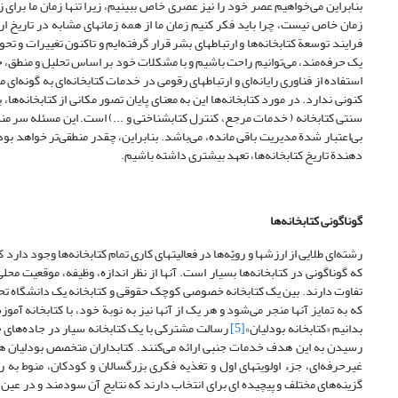
بنابراین می‌خواهیم عصر خود را نیز عصری خاص ببینیم، زیرا تنها زمان ما برای
زمان خاص نیست، چرا باید فکر کنیم زمان ما از همه زمانهای مشابه در تاریخ ارت
فرایند توسعة کتابخانه‌ها و ارتباطهای بشر قرار گرفته‌ایم و تاکنون تغییرات و 
یک حرفه‌مند، می‌توانیم راحت باشیم و با مشکلات خود بر اساس تحلیل و منطق، 
استفاده از فناوری رایانه‌ای و ارتباطهای رقومی در خدمات کتابخانه‌ای به گونه‌
کنونی ندارد. در مورد کتابخانه‌ها این به معنای پایان تصور مکانی از کتابخانه
سنتی کتابخانه ( خدمات مرجع، کنترل کتابشناختی و ...) است. این مسئله سر منشأ 
بی‌اعتبار شدة مدیریت باقی مانده، می‌باشد. بنابراین، چقدر منطقی‌تر خواهد بو
دهندة تاریخ کتابخانه‌ها، تعهد بیشتری داشته باشیم.
گوناگونی کتابخانه‌ها
رشته‌ای طلایی از ارزشها و رویّه‌ها در فعالیتهای کاری تمام کتابخانه‌ها وجود دا
که گوناگونی در کتابخانه‌ها بسیار است. آنها از نظر اندازه، وظیفه، موقعیت مح
تفاوت دارند. بین یک کتابخانه خصوصی کوچک حقوقی و کتابخانه یک دانشگاه تحقی
که به تمایز آنها منجر می‌شود و هر یک از آنها نیز به نوبة خود، با کتابخانه 
بدانیم «کتابخانه بودلیان»
[5]
رسالت مشترکی با یک کتابخانه سیار در جاده‌های ج
رسیدن به این هدف خدمات جنبی ارائه می‌کنند. کتابداران متخصص بودلیان هما
غیرحرفه‌ای، جزء اولویتهای اول و تغذیه فکری بزرگسالان و کودکان، منوط به ر
گزینه‌های مختلف و پیچیده ای برای انتخاب دارند که نتایج آن سودمند و در عین