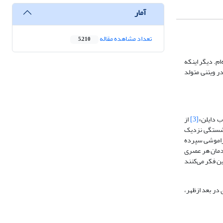
آمار
تعداد مشاهده مقاله
5,210
م. دیگر اینکه
 ساله ـ هستم، اما این مسلم است که در ویتنی متولد
ب دایلن»
[3]
از
نشستگی نزدیک
 فراموشی سپرده
ردمان هر عصری
ن فکر می‌کنند
در بعد ازظهر،