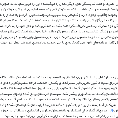
، هنرها و همه شایستگی های دیگر تمدن را می‌فهمند؟ این را می‌پرسم، نه به عنوان 
 است توصیف درستی باشد ـ بلکه به عنوان کسی که همه آمارهای آموزش، خواندن، رأی
اند واقعیتها وجود دارد و کتابداران به تنهایی نمی توانند تمایل افراد و یا اجتماع را ت
گی خود مدرک لیسانس دریافت کرده‌اند بشدت کاهش یافته و جای خود را به افراد مس
ییر در زندگی شخصی و دلایل دیگر، عوض کرده‌اند. آنها به واسطة تبلیغات بی‌نظیر مدار
این مدارس شده‌ و به تحصیل می‌پردازند. مورد اخیر، محصول باوری اشتباه و مبنی بر آن
 کامل برنامه‌های آموزشی کتابخانه‌ای یا حتی حذف برنامه‌های آموزشی فعلی در جهت ا
ی جدید ارتباطی و اطلاعاتی برای پشتیبانی برنامه ها و خدمات خود استفاده کرده‌اند. کتابخا
 برای تبلیغ ماشین تحریر، فهرستبرگه‌های یکسان، ‌خدمات مرجع تلفنی و کاربردهای دیگ
روفرم و صفحه گرامافون گرفته تا فناوریهای جدید امروز، مشتاقانه توسط کتابخانه‌ها
اقه‌مندی کتابخانه به فناوری بیشتر شد. سیستم کارت‌های پانچ شده و انواع سیستمها
برای انواع هدفهای پردازش فنی و بازیابی، بخصوص در بسیاری از کتابخانه های تخصصی که طی سالهای 1940 و 1950 توسعه یافته بودند، مورد ا
ود نهضت دکومانتاسیون را در سالهای 1920 و 1930 شکل داد. هریک از آنها به مقدار زیادی باعث ایجاد نگاه علمی به فرایندهای کتابخانه‌ای شد
وش»
[9]
فردی اثرگذار برای استادان و دانشجویان مدارس کتابداری و محققان این حوزه 
ش اعصار را فراهم می‌ساخت، توجه همه کتابداران متفکر آن زمان را به خود جلب نمود.