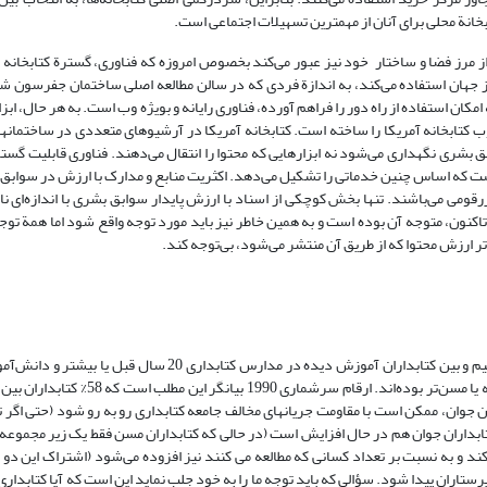
بخانة محلی برای آنان از مهمترین تسهیلات اجتماعی است.
از مرز فضا و ساختار خود نیز عبور می‌کند بخصوص امروزه که فناوری، گسترة کتابخانه 
 جهان استفاده می‌کند، به اندازة فردی که در سالن مطالعه اصلی ساختمان جفرسون 
 استفاده از راه دور را فراهم آورده، فناوری رایانه و بویژه وب است. به هر حال، ابزار
وب کتابخانه آمریکا را ساخته است. کتابخانه آمریکا در آرشیوهای متعددی در ساختمانه
بق بشری نگهداری می‌شود نه ابزارهایی که محتوا را انتقال می‌دهند. فناوری قابلیت گست
ه است که اساس چنین خدماتی را تشکیل می‌دهد. اکثریت منابع و مدارک با ‌ارزش در سواب
ومی می‌باشند. تنها بخش کوچکی از اسناد با ارزش پایدار سوابق بشری با اندازه‌ای ن
اکنون، متوجه آن بوده است و به همین خاطر نیز باید مورد توجه واقع شود اما همة توج
تر ارزش محتوا که از طریق آن منتشر می‌شود، بی‌توجه کند.
حرفة ما در دو بُعد مهم، رو به تحول است. ما از نظر میانگین سنّی، مسن‌تر هستیم و بین کتابداران آموزش دیده در مد
ران جوان، ممکن است با مقاومت جریانهای مخالف جامعه کتابداری رو به رو شود (حتی اگر توا
تابداران جوان هم در حال افزایش است (در حالی که کتابداران مسن فقط یک زیر مجمو
‌کند و به نسبت بر تعداد کسانی که مطالعه می کنند نیز افزوده می‌شود (اشتراک این دو 
تاران پیدا شود. سؤالی که باید توجه ما را به خود جلب نماید این است که آیا کتابداری 