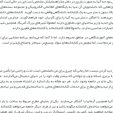
زایش بودجه‌ آنها به صورت بارزی در دفترچة راهنمایشان مشخص است این در حالی است که
ژه‌هایی که دانشجویان آن تنها به پایگاه‌های اطلاعاتی الکترونیکی و مجموعه بسته‌های
الا، بدون دسترسی به یک کتابخانه دانشگاهی واقعی به دست آورید. کتابخانه‌های دان
ص می‌دهند تا امکان دسترسی به آنها را برای کاربران‌ خود فراهم آورند. مدارس ابتدای
کتابهای جدید و زیرساختهای خوب فناوری دارند (معمولاً شهرهای بزرگ آمریکا‌، همچنین ش
ارات مناسبی ندارند، یا اصولاً فاقد کتابخانه‌اند یا کتابخانه‌های فقیری دارند.
‌های آموزشگاهی در مناطق محروم دارد، اما تا آنجا که می‌دانم، برنامه مشابهی برای تأم
ز مردم است. اما تبعیض در کتابخانه‌ها و سواد، وسیع‌تر، سیاه‌تر و اصلاح‌ناپذیر‌تر است.
ید کردن نیست، اما زمانی که چیزی برای من نامشخص است، لذت و راحتی مرا تأمین می‌
رة برتری شبکه و وب و جوانانی که بیشتر وقت‌ خود را در دنیای دیجیتال می‌گذارنند، م
یکی ما و در جامعه وجود دارد. هر دو مقاله به یک اندازه در اشتباه هستند و به بیان
ماری از تهدیدهای مطرح برای خدمات کتابخانه‌های محلی، با ساختمانهای قدیمی و نیز تهاجم
‌آنها همچنین آرمانها را آشکار می‌سازند. یکی از بحثهای مطرح مربوط به ساخت یا باز 
می‌خواهد ساختمان کتابخانه چگونه باشد و نیز از طرف دیگر جامعه می‌خواهد کتابخانه 
مواجه خواهند شد. کمبریج، لایستر، استوک‌آن ترنت، و لندن بروگ شرقی از تاور هملت، 