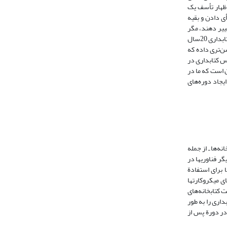
اظهار تأسف یک
 دادن و بقیه
غییر دهند، مگر
آنکه به عنوان بخشی از یک هیئت فرهنگی و ائتلاف آموزشی شوند. مسئولان مدارس کتابداری گزارش می‌کنند دانشجویانشان از نظر جمعیت شناختی نسبت به کلاسهای کتابداری 20سال
ن‌تری داده که
س کتابداری در
 است که ما در
یجاد دوره‌های
نه‌ها ـ از جمله
ر فناوریها در
 برای استفادة
ی میکروکارتها
ستفاده واقع گردید. نهضت کتابخانه‌های
ه و کتابداری را به طور
در دورة پس از