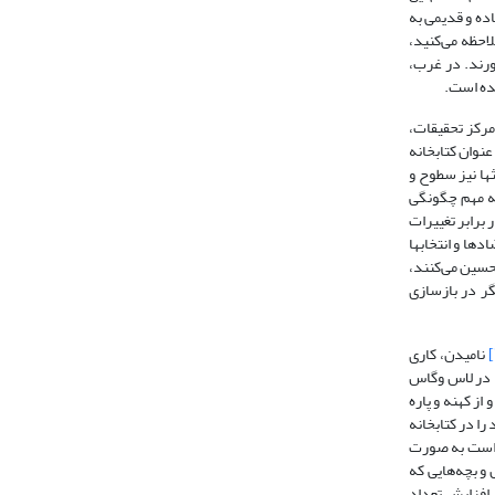
اده و قدیمی به
احظه می‌کنید،
ورند. در غرب،
شده است.
مرکز تحقیقات،
عنوان کتابخانه
ثها نیز سطوح و
که مهم چگونگی
 برابر تغییرات
د‌ها و انتخابها
حسین می‌کنند،
گر در بازسازی
نامیدن، کاری
» در لاس وگاس
از کهنه و پاره‌
را در کتابخانه
ن است به صورت
و بچه‌هایی که
 افزایش تعداد