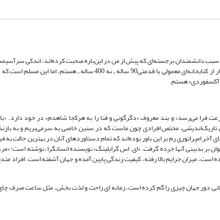
ه سبب دانشمندان برجسته‌ای که پیش از من در این‌باره صحبت کرده‌اند، اندکی سرآسیمه‌ا
بیان خوبی هم ندارم تا به صحبتهایم جلوه بدهم. با وجود این، هرچند یک کتابدار از کتابخانه‌ای معمولی با قدمتی90 ساله ـ نه 400
ک «آکسفوردی» هستم.
ت فرا می‌رسد» و بند معروف «دگرگونی و فنا را به هرکجا شاهدم» در خود دارد. «با
ن تاریک‌اندیشی، مختص افرادی چون ماست که در سنین خاصی به سرمی‌بریم و به باز
ای آخر امپراتوری رم بر این باور بوده‌اند که تمام دستاوردهای آنان در بهترین حالت به
ان بر بدبینی آنها خرده گرفت. «ای. اس گرایلینگ» نویسنده انسانگرا، نوشته است: «م
ه است، میزان جرایم بالا رفته، کیفیت زندگی پایین آمده و جهان آشفته است. افراد متدی
 زمانی دور جهان چیزی را گم کرده است، زمانه ای راحت و لذت بخش، مثل ساعت صرف چای 