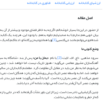
ارزشهای کتابخانه
ارزیابی کتابخانه
فناوری در کتابخانه
اصل مقاله
از حضور در این‌جا بسیار خوشحالم، اگرچه به خاطر فضای موجود و بیشتر از آن ب
شده‌ام و می‌توانم مانند جی‌کتسبی
[1]
و
با همانتوجیه زیرکانة او، ادعاکنم که ی
وضع کنونی ما
سرود مذهبی «اچ. اف. لایت»
[2]
با نام
«بمان با من»
پس از بند «شامگاه به سرع
آهنگسازان مشهور معاصر، می‌گوید: «هنوز تاریک نیست، اما خواهد شد.» چنی
می‌شویم، اما به نظر من باید در مقابل آن مقاومت کرد. مطمئنم کتابداران در ساله
خواهد شد، اما به واسطه عصر تاریک پیش رویشان که زبانزد همگان است، نمی تو
تصور می‌کنند آن عصر بحران زده است. آنها با تأسف می‌گویند: همه چیز بدتر شد
وضعیت عصر آنها آن‌قدر بد است که می تواند نشانه آخر دنیا باشد.
چنین گرایشهایی نادرست است، زیرا از این باور نشأت گرفته‌اند که در جایی یا
که از خطر و ناملایمات نشانی نداشت.