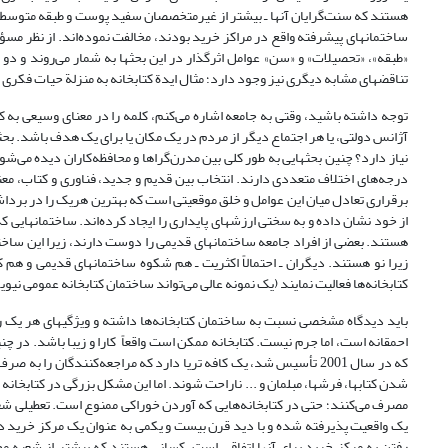
هستند که سنت‌گرایان آنها ـ بیشتر از غیر‌متخصصان سفید پوست و طبقه متوسط ـ ب
ساختمانهای پیشرفته واقع در مراکز خرید بودند، مخالفت نموده‌اند. از نظر مسؤ
«طبقه»، «تحصیلات» ‌و «سن» عوامل اثرگذار در این بحثها به شمار می‌روند و د
تناقضهای مشابه دیگری نیز وجود دارد؛ مثال ایدة کتابخانه به منزلة حیات فکری
توجه داشته باشید، وقتی به جامعه اشاره می‌کنم، کلمه را در معنای وسیعی به
آژانس دولتی، یا هر اجتماع دیگر از مردم در یک مکان یا برای یک هدف باشد. بحثها
نیاز دارد؟ چنین بحثهایی به طور کلی بین مدرن‌گراها و محافظه‌کاران دیده ‌می‌ش
درجه‌های اختلاف متعددی دارند. انتخاب بین قدیم و جدید، فناوری و کتاب، معن
برقراری تعادل میان این عوامل و خلق موقعیتی است که بهترین هریک را در برداشته
از خود نشان داد‌‌ه و به سختی ارزشهای پایداری را ایجاد کرده‌اند. ساختمانهایی که ک
هستند. بعضی از افراد جامعه ساختمانهای قدیمی را دوست دارند، زیرا این ساخت
زیرا نو هستند. دیگران ـ احتمالاً اکثریت ـ هم شکوه ساختمانهای قدیمی و هم 
کتابخانه‌ها فعالیت نمایند (یک نمونه عالی می‌تواند ساختمان کتابخانه عمومی نیو
باید دیدگاه مشخصی نسبت به ساختمان کتابخانه‌ها داشته و ویژگیهای هر یک را 
احمقانه است، اما جرم نیست. کتابخانه ممکن است واقعاً کارا و زیبا باشد. در 
که در سال 2001 تأسیس شد، یک کافه تریا دارد که مراجعه‌کنندگان را
شدن کتابها، فرشها، مبلمان و ... ناراحت شوند. اما این مشکل بزرگی در کتابخانه 
مصرف می‌کنند؛ حتی در کتابخانه‌‌هایی که آوردن خوراکی ممنوع است. تعطیلی شعب
یک واقعیت پذیرفته شده و با دید قرن بیست و یکمی به عنوان یک مرکز خرید د
رفتن به مرکز خرید برای آنها اتفاقی است، کسانی هستند که بیشتر از شعبه مجا