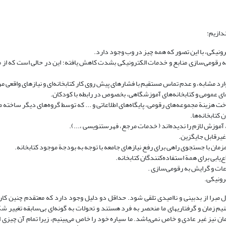
ندازیم:
ترونیکی، با این تصور که همه چیز در وب وجود دارد.
 به رقومی‌سازی منابع و خدمات الکترونیکی بشدت کاهش یافته؛ این در حالی است که از م
رد مشابه، و عدم تماس مستقیم با فشارهای پیش روی کار کتابخانه‌ای و نیازهای واقعی مر
‌های عمومی و کتابخانه‌های آموزشگاهی، بخصوص در رابطه با کودکان.
خت هزینة مجموعه‌های رقومی، پایگاه‌های اطلاعاتی و ... که توسط گروه‌های دیگر ساخته 
 کتابخانه‌ها.
ی، آموزش لازم را ندیده‌اند ( خدمات مرجع، فهرستنویسی ،...).
 غیرقابل جایگزین.
زمان با جستجوی راهی برای رفع نیازهای جامعه با توجه به بودجة موجود کتابخانه.
ع‌یابی برای همة استفاده‌کنندگان کتابخانه.
لاعات و گرایش به رقومی‌سازی .
رونیکی.
 مبرا از بدبینی و ناامیدی تلقی شود. حداقل دو دلیل وجود دارد که معتقدم چنین کاری
م زمان و گرفتاریهای ما منحصر به فرد هستند و تحولات به گونه‌ای بی‌سابقه تغییر ش
ن نیز غیر عادی و خاص نمی‌باشد. ما سیاره خود را خاص می‌بینیم، زیرا تمام آن چیزی 