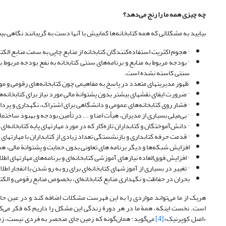
چه چیزی همه ما را رنج می‌دهد؟
بیایید به مشکلاتی که همه کتابخانه‌ها کمابیش با آنها دست به گریبانند نگاهی بی
· هجوم اکثریت استفاده‌کنندگان کتابخانه از منابع چاپی به سمت منابع الک
· بودجه مربوط به منابع و برنامه‌های سنتی کتابخانه به نفع بودجه مربوط
سنتی کاسته نشده است.
ظهور مدیریتهای متعدد در پاسخ به مفاهیمی چون کتابخانه‌‌های رقومی و موا
· ضرورت ایفای نقشهای بیشتر بدون پشتوانة مالیِ مورد نیاز برای کتابخانه
· فشار روی کتابخانه‌های عمومی و دانشگاهی برای اشتراک، نگهداری و پردا
· بی‌میلی بسیاری از مدیران، هیأت امنا و ... در تأمین بودجه و بهبود ساختمان
· دانش‌آموختگان و کتابداران تازه‌کار که در مورد مهارتهای پایه کتابخانه‌ا
· قدمت حرفه کتابداری و بازنشستگی تعداد زیادی از کتابداران با مهارتهای
افزایش شبکه‌ها و دیگر برنامه های تعاونی بدون حمایت و پشتوانة مالی، هم
· افزایش فوق‌العاده نیازهای آموزشی کتابخانه‌ای و برنامه‌های مهارتهای اطلا
· تغییر در بسیاری از آموزشهای کتابخانه‌ای برای رو به رو شدن با انفجار اط
بحران در حفاظت و نگهداری منابع کتابخانه‌ای، بخصوص منابع رقومی و الکت
هریک از ما می‌تواند مواردی را به این فهرست مشکلات اضافه کند و در عین حال
است. نخست اینکه، همة ما در هر دورة زندگی این مشکل را داریم که فکر می‌کنی
«اصل کوپرنیک»
[4]
می‌گوید: همان‌گونه که زمین جای منحصر به فردی نیست، زما