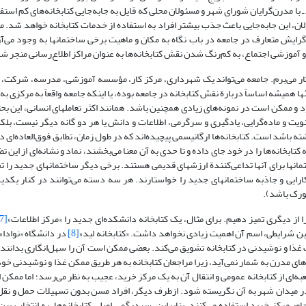
ا مدرن‌گرایان شورای شهر و مسئولان محلی که قایل به جابه‌جایی کتابخانه‌های کم استف
لان، این جابه‌جایی باعث جذب بیشتر افراد به استفاده از خدمات کتابخانه خواهد شد. مل
و گرایش متعارف در جامعه در باب نگاه به مکان و ماهیت برخی ساختمانها به وجود می‌آ
 و آموزشی اجتماع، به کم‌رنگ شدن نقش کتابخانه‌ها به عنوان مراکز اطلاع‌رسانی منجر 
 کار می‌برم. جامعه می‌تواند یک شهرداری، مرکز کار، مؤسسه آموزشی، مدرسه، شرکت، 
 همیشه اساساً دربارة نقش کتابخانه در جامعه بوده، یا اینکه جامعه واقعاً به مرکزی به 
ود و ممکن است در نمونه‌‌های زیادی همچنین باشد. همانند اکثر تعاملهای انسانی، این بح
ویت و ماده‌گرایی، یادگیری و سرگرمی، اطلاعات و دانش یا هر دو گانه دیگر نیست، بل
 باشد است. کتابخانه‌ها ارگانیسمی پیچیده‌اند که در طول زمان، تطابق فوق‌العاده‌ای در
تابخانه‌ها را در خود جای داده و تا حدی به آن معنا می‌بخشند، نماد و نشانه‌ای از این تضا
مانها برای آنها تداعی‌کنندة ارزشهای قدیمی هستند. برخی دیگر ساختمانهای جدید را ت
کارایی و جاذبه ساختمانهای جدید را خواستارند. هر سه دسته می‌توانند در کنار یکدی
یورک باشد).
از دیگری تمیز دهیم. برای مثال، یک کتابخانه دانشکده‌ای جدید را «مرکز اطلاعات»
[7]
چنین شرایطی، اسم آن اهمیت زیادی نخواهد داشت. «کتابخانه لید»
[8]
در دانشگاه «نوادا
 به صرف غذا و نوشیدنی در کتابخانه تشویق می‌کند. بعضی ممکن است آن را سهل‌انگاری بدانند و 
های مدرن به شمار نمی‌آید، زیرا مراجعان کتابخانه به هر طریق ممکن غذا و نوشیدنی خود 
ه‌ای از کتابخانه ‌عمومی و انتقال آن به یک مرکز خرید، عجیب به نظر می‌رسد؛ اما ممک
ر میدان شهر به آن نگریسته شود. ازطرف دیگر، افراد مسن بدون تسهیلات حمل و نقل 
ور مرکز خرید استفاده می‌کنند. بنابراین، سردرگمی اصلی کتابخانه‌ها، به انتخاب بین