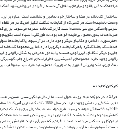
مراجعه‌کنندگان بالقوه و نیازهای بالفعل آن دسته از افرادی مربوط می‌شود که کتا
ساختمان کتابخانه در فضا و ساختار خود نمادین و نشانمند است. علاوه بر این، 
وسعت بخشیده است. هر کسی که از کتابخانه شگفت انگیز آمریکا در هر نقطه از
شرقی واشنگتن دی سی نشسته ‌است، کاربر کتابخانه شمرده می‌‌شود. ابزاری که امکان
منزلة هدف بدون محتوا، بی‌فایده خواهد بود. به طور کلی، اشتباه است بگوییم 
«جفرسون»، «آدامز» و مکانهای دیگر وجود دارد. در آرشیو‌ها یا کتابخانه‌ها سوا
خدمات کتابخانة کنگره یا هر کتابخانه دیگری را دارد. اما این مجموعة کتابخان
چاپی و دیگر شکلهای غیررقومی هستند یا به طور همزمان به شکل رقومی و غیررق
رقومی وجود دارد. مجموعه‌ای که بیشترین خطر از ابتدای اختراع چاپ گوتنبرگی ت
به فناوری باشد و ارزش فناوری به عنوان یک محمل نباید مارا نسبت به واقعیت بر
کارکنان کتابخانه
2019 به 65 سالگی خواهند رسید. طرح دولت منتخب فدرال برای جذب کتابدا
کاهش بودجه را داشته باشند.) کتابداران در حال پیرشدن هستند، اما تعداد ک
از این کل را تشکیل می‌دهند.) تعداد افرادی که حق رأی دارند، افزایش پیدا می
نیست.) سوابق مشابه آن، می‌تواند در میان معلمان مدرسه، استادان دانشگاه و پرس