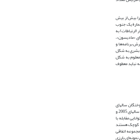
را بیش از بیش
شمارة یک جنوب
 (ارتباطات) به
ای «مادیسون»،
رش برنامه‌ها و
ق بشری به شکل
امعلوم به شکل
ه نباید معطوف
ارس کتابداری 20 سال قبل یا بیشتر و دانش‌آموختگان سالهای
اخیر، شکافی از دانش وجود دارد. در سال 1998 ، 57% کتابداران آمریکا 45 ساله یا مسن‌‌تر بوده‌اند. ارقام سرشماری 1990 بیانگر این مطلب است که 58% کتابداران بین سالهای 2005 و
نایی مقابله با
عه کوچک هستند
مجموعه اتفاقی
نمونه‌ای بارزی