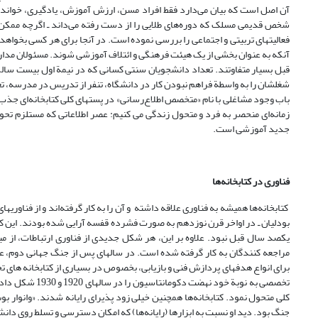
آن اصل است که بیان ‌می‌دارد فقط افراد مسن، ارزش آموزش، یادگیری، خواندن
شخص قدیمی مسلک که دوره‌های طلایی را از دست رفته می‌داند ـ اگرچه ممکن
فعالیتهای تربیتی و اجتماعی را بررسی نموده است. در آنجا برای هر کسی بخواهد بخو
قبل بسیار متفاوتند. تعداد دانشجویان سنتی کسانی که در نیمة اول بیست سال
شغلشان را به واسطة فراهم نبودن کار در دانشگاه، تنفر از تدریس در مدرسه، تغ
باب وجود مشاغلی با نام «متخصص اطلاع‌رسانی» در پستهای کلی کتابخانه‌ای جذب 
زمانه‌ای منحصر به فرد و متحول زندگی می کنیم: عصر اطلاعاتی که مستلزم تحول
جدید آموزشی است.
فناوری در کتابخانه‌ها
کتابخانه‌ها همیشه به فناوری علاقه داشته‌ ‌و آن را به کار گرفته‌اند و از فناوریها
بودلیان ـ در اواخر قرن نوزدهم به صورت فشرده قفسه آرایی شده بودند. این کار
یکصد سال قبل نبود. علاوه بر این، هر شکل جدیدی از فناوری ارتباطات، از میک
مراجعه کنندگان به کار گرفته شده است. در سالهای پس از جنگ جهانی دوم، عل
تخصصی به نوبة خ
کلی متحول نمود. کتابخانه‌ها همچنین خیلی زود پذیرای رایانه شدند. «وانوار ب
جنگ بود. دید او نسبت به ابزارها (رایانه‌ها) که امکان دسترسی و تسلط روی دان