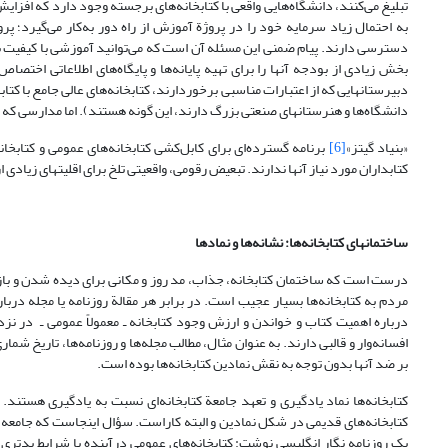
تبلیغ می‌کنند، دانشگاه‌‌هایی واقعی با کتابخانه‌های برجسته وجود دارد که اف
به احتمال زیاد سرمایه خود را در پروژة آموزش از راه دور به‌کار می‌گیرد؛ پرو
دسترسی دارند. پیام ضمنی این مسئله آن است که می‌توانید آموزشی با کیفیت ب
بخش زیادی از بودجه آنها را برای تهیه پایانه‌ها و پایگاه‌های اطلاعاتی اختصا
دبیرستانهایی که از اعتبارات مناسبی برخوردارند، کتابخانه‌های عالی جامع با 
دانشگاه‌ها و هنرستانهای صنعتی بزرگ دارند، این گونه هستند). اما مدارسی که اعتب
«بنیاد گیتز»
[6]
برنامه گسترده‌ای برای کابل‌کشی کتابخانه‌های عمومی و کتابخانه
کتابداران مورد نیاز آنها ندارند. تبعیض رقومی، واقعیتی تلخ برای اقلیتهای زیادی ا
ساختمانهای کتابخانه‌ها: نشانه‌ها و نمادها
درست است که ساختمان کتابخانه، جذاب، مد روز و مکانی برای دیده شدن و بازد
مردم به کتابخانه‌ها بسیار عجیب است. در برابر هر مقالة روزنامه یا مجله دربا
درباره اهمیت کتاب و خواندن و ارزش وجود کتابخانه ـ معمولاً عمومی ـ در نزد
افسانه‌وار و قالبی دارند. به عنوان مثال، مطالب مجله‌ها و روزنامه‌ها، تاریخ ش
بر ضد آنها بدون توجه به نقش نمادین کتابخانه‌ها بوده است.
کتابخانه‌ها نماد یادگیری و تعهد جامعة کتابخانه‌ای نسبت به یادگیری هستند. 
کتابخانه‌های قدیمی در شکل نمادین و البته کاراست. سؤال اینجا‌ست که جامعه 
یک روزنامه نگار انگلیسی نوشت: کتابخانه‌های عمومی درآینده با شرایط بدتری 