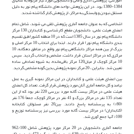
آموزشی، پژوهشی، اداری و مالی و دانشجویی مورد نیاز مربوط به سالهای
1384-1380 بود. در این پژوهش «واحد»های دانشگاه پیام نور به دلیل
مستقل نبودن و وابستگی به مراکز، از پژوهش کنار گذاشته شدند.
اشخاصی که به عنوان جامعه آماری پژوهش تلقی می شوند، شامل تمام
اعضای‌ هیئت علمی، دانشجویان مقطع کارشناسی و کتابداران 130 مرکز
دانشگاه پیام نور در سال 1385 است که در 10 منطقه کشور(طبق تقسیم
بندی دانشگاه پیام نور) قرار دارند. ابتدا برای انتخاب 10 مرکز اصلی و
بزرگ از بین همه مراکز دانشگاهی پیام نور واقع در مناطق دهگانه، 10
مرکزی که در مراکز استان قرار داشت، مشخص و انتخاب گردید. سپس
10 مرکز کوچک از میان120 مرکز باقی‌مانده، به شیوه تصادفی ساده
تعیین شد. بنابراین ، 20 مرکز نمونه پژوهش بدین گونه مشخص گردید.
بین اعضای‌ هیئت علمی و کتابداران در این مراکز نمونه گیری به عمل
نیامد و کل جامعه آماری آنان مورد پژوهش قرار گرفت. تعداد کل اعضای‌
هیئت علمی در مراکز بیست گانه مورد بررسی 220 نفر بود که از این
تعداد 135 نفر در مراکز بزرگ و 41 نفر در مراکز کوچک، جمعاً 176 نفر
(80%) به پرسشنامه پاسخ دادند. بین20 نفر مسئولان کتابخانه
(کتابداران) در مراکز بیست گانه مورد بررسی نیز پرسشنامه توزیع و
100% آنها جمع آوری شد.
جامعه آماری دانشجویان در 20 مرکز مورد پژوهش شامل 962/100
دانشجو بود که از این تعداد 639 نفر در مراکز بزرگ و 473 نفر در مراکز