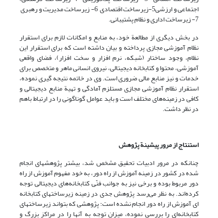
اجتماعی و ارزشی5-زیرساخت اقتصادی 6- زیرساخت مدیریت و رهبری
7- زیرساخت اداری و نظام پشتیبانی.
در بخش دیگری از مطالعة خود، به منابع و امکانات لازم برای استقرار
نظام آموزشی مجازی پرداخته و بیان داشته است که برای استقرار این
نظام، وجود ساختار (شبکه، نرم افزار و سخت افزار)، فضای واقعی
آموزشی، محتوا و کتابخانه دیجیتالی، نیروی انسانی ماهر و متخصص برای
خدمات و نیز منابع مالی ضروری است. وی در خاتمه نتیجه گیری نموده،
استقرار نظام آموزشی مجازی مستلزم آمادگی و تهیة منابع دیجیتالی و
کافی در زمینه‌های مختلف است و باید عوامل گوناگونی را در ارتباط با‌هم
در نظر داشت.
استنتاج از مرور پیشینة پژوهش
چنانکه در مرور ادبیات تحقیق مشخص شد، بیشتر پژوهشهای انجام
شده در کشور در زمینه آموزش از راه دور، به خود مفهوم آموزش از راه
دور مربوط بوده و برخی نیز به جوانب فنّی کتابخانه‌های دیجیتالی توجه
کرده‌اند. به نظر می‌رسد پژوهش جدی در زمینه زیرساختهای کتابخانه
ای آموزش از راه دور انجام نشده است؛ پژوهشی که بتواند زیرساختهای
کتابخانه‌ای را بررسی نموده، میزان توجه به آنها را در مراکز بزرگ و