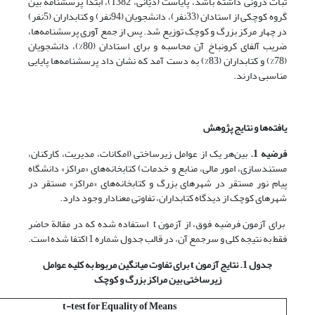
ثبات درونی داشته باشد، پایاست (دیّانی، 1382)، ابتدا پرسشنامه بین
گروه کوچکی از استادان (33نفر)، دانشجویان (94نفر) و کتابداران (5نفر)
در چهار مرکز بزرگ و کوچک توزیع شد. پس از جمع آوری پرسشنامه‌ها،
ضریب آلفای کرونباخ آن محاسبه و برای استادان (80%)، دانشجویان
(78%) و کتابداران (83%) به دست آمد که نشان داد پرسشنامه‌ها پایایی
مناسبی دارند.
یافته‌ها و نتایج پژوهش
فرضیه 1.
بین‌هر یک از عوامل زیرساختی (امکانات، مدیریت، کارکنان،
مستندسازی، امور مالی، منابع و خدمات) کتابخانه‌های «مراکز» دانشگاه
پیام نور مستقر در شهرهای بزرگ و کتابخانه‌های «مراکز» مستقر در
شهرهای کوچک از دیدگاه کتابداران، تفاوتی معنادار وجود دارد.
‌ برای آزمون فرضیه فوق، از آزمون t استفاده شده که در مقالة حاضر
فقط به نتیجه کلی و سرجمع آن، در قالب جدول شماره 1 اکتفا شده است.
جدول 1. نتایج آزمون
t
برای تفاوت میانگین مربوط به کلیه عوامل
زیرساختی بین مراکز بزرگ و کوچک
t-test for Equality of
Means