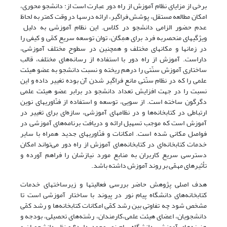
برخی از مزایای نظام آموزش از راه دور عبارت است از: دانشجو محوری،
امکان مطالعه مستقل، پوشش فراگیر، ارائه درسها در وقت کمتر به لحاظ
عدم حضور الزامی دانشجو در کلاس. این نظام آموزشی به دلیل
ویژگیهای منحصربه فرد برای همِگان، توان توسعه سریع کمّی و کیفی را
در زمانها و مکانهای مختلف و ‌همچنین در سطوح مختلف آموزشی،
داراست. آموزش از راه دور با استفاده از رسانه‌های مختلف، قالب
ساختاری آموزش سنّتی را در‌هم ریخته و نسبت دانشجو به عضو‌ هیئت
علمی را که در نظام سنّتی مانع فراگیر شدن آن بوده تغییر داده و این
نسبت را در جهت افزایش تعداد دانشجو در برابر عضو ‌هیئت علمی
دگرگون ساخته است. از سویی، توسعه و استفاده از فنّاوریهای نوین
ارتباطی در کتابخانه‌ها و در نظامهای آموزشی، سازه‌ای برای تغییر در
آموزش است که موجب تسهیل ارائه و دریافت برنامه‌های آموزشی در
فواصل مکانی شده است. امکانات و فنّاوریهای جدید ‌همراه با سایر
خدمات کتابخانه‌ای در کتابخانه‌های آموزش از راه دور می‌تواند امکان
دسترسی سریع کاربران به منابع مورد نیازشان را فراهم آورده و
تأثیرهای مهمّی بر روند آموزش داشته باشد.
هدف اصلی پژوهش حاضر بررسی فعالیتها و زیرساختهای خدمات
کتابخانه‌های دانشگاه پیام نور در پیوند با ساختار آموزشی است تا
مشخص شود چه تفاوتی بین رشد کمّی امکانات کتابخانه‌ها و رشد کمّی
دانشجویان، اعضای‌ هیئت علمی،کارمندان، رشته‌های تحصیلی، بودجه و
‌هزینه‌های آموزشی دانشگاه پیام نور وجود دارد؟ و نظر دانشجویان و