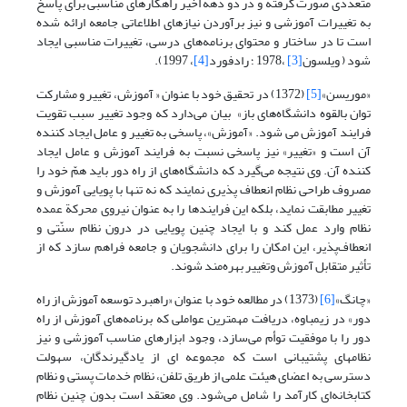
متعددی صورت گرفته و در دو دهه اخیر راهکارهای مناسبی برای پاسخ
به تغییرات آموزشی و نیز برآوردن نیازهای اطلاعاتی جامعه ارائه شده
است تا در ساختار و محتوای برنامه‌های درسی، تغییرات مناسبی ایجاد
شود ( ویلسون
[3]
،1978 ؛ رادفورد
[4]
، 1997).
«موریسن»
[5]
(1372) در تحقیق خود با عنوان « آموزش، تغییر و مشارکت
توان بالقوه دانشگاه‌های باز» بیان می‌دارد که وجود تغییر سبب تقویت
فرایند آموزش می شود. «آموزش»، پاسخی به تغییر و عامل ایجاد کننده
آن است و «تغییر» نیز پاسخی نسبت به فرایند آموزش و عامل ایجاد
کننده آن. وی نتیجه می‌گیرد که دانشگاه‌های از راه دور باید ‌همّ خود را
مصروف طراحی نظام انعطاف پذیری نمایند که نه تنها با پویایی آموزش و
تغییر مطابقت نماید، بلکه این فرایندها را به عنوان نیروی محرکة عمده
نظام وارد عمل کند و با ایجاد چنین پویایی در درون نظام سنّتی و
انعطاف‌پذیر، این امکان را برای دانشجویان و جامعه فراهم سازد که از
تأثیر متقابل آموزش وتغییر بهره‌مند شوند.
«چانگ»
[6]
(1373) در مطالعه خود با عنوان «راهبرد توسعه آموزش از راه
دور» در زیمباوه، دریافت مهمترین عواملی که برنامه‌های آموزش از راه
دور را با موفقیت توأم می‌سازد، وجود ابزارهای مناسب آموزشی و نیز
نظامهای پشتیبانی است که مجموعه ای از یادگیرندگان، سهولت
دسترسی به اعضای هیئت علمی از طریق تلفن، نظام خدمات پستی و نظام
کتابخانه‌ای کارآمد را شامل می‌شود. وی معتقد است بدون چنین نظام