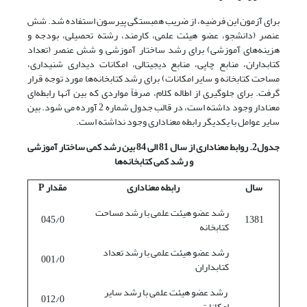
برای آزمون این فرضیه، از ضریب همبستگی پیرسون استفاده شد. شش
عنصر (دانشجو، عضو هیئت علمی، کارمند، رشته تحصیلی، بودجه و
هزینه‌های آموزشی) برای رشد ساختار آموزشی و شش عنصر (تعداد
کتابداران، منابع چاپی، منابع دیجیتالی، امکانات دیداری شنیداری،
مساحت کتابخانه و سایر امکانات) برای رشد کتابخانه‌ها مورد توجه قرار
گرفت. برای جلوگیری از اطاله کلام، صرفاً مواردی که بین آنها رابطه‌ای
معنادار وجود داشته است، در قالب جدول شماره 2 آورده می شود. بین
سایر عوامل با یکدیگر رابطه معناداری وجود نداشته است.
جدول2. روابط معناداری از سال 81 الی 84 بین رشد کمی ساختار آموزشی
و رشد کمی کتابخانه‌ها
سال
رابطه معناداری
مقدار
P
رشد عضو هیئت علمی با رشد مساحت
045/0
1381
کتابخانه
رشد عضو هیئت علمی با رشد تعداد
001/0
کتابداران
رشد عضو هیئت علمی با رشد سایر
012/0
امکانات