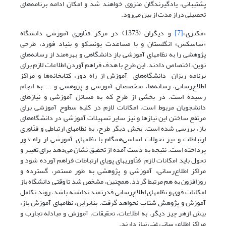
پشتیبانی، یادگیرندگان منزوی خواهند شد و امکان ادامه برنامه‌های
تحصیلی دراز مدت از بین می‌رود.
«مکنزی»
[7]
و دیگران (1373) در مرکز فنّاوری آموزشی دانشگاه
«ساسکس» انگلستان و با مساعدت یونسکو و بنیاد فورد، طرحی
پژوهشی را به نظامهای آموزشی بازِ دانشگاهی و بهره‌مند از رسانه‌های
نوین، اختصاص دادند. این طرح با ‌هدف فراهم آوردن اطلاعات لازم برای
برنامه ریزان دانشگاه‌های آموزش از راه دور، کتابخانه‌ها و مراکز
اطلاع‌رسانی، رسانه‌ها، متخصصان آموزشی و پژوهشی و ... به انجام
رسیده است. در بخشی از طرح که به مسائل آموزشی و نیازهای
دانشجویان مربوط است، امکانات لازم در کلیه سطوح آموزشی برای
مرتفع ساختن این نیازها و نیز سایر تسهیلات آموزشی در دانشگاه‌های
باز، بررسی شده است. بخش دیگر طرح، به نظامهای ارتباطی و فنّاوری
ارتباطات و نیز تحولات اساسی‌همگام با نظامهای آموزشی از راه دور
پرداخته است. نتیجه به دست آمده از تحقیق نشان می‌دهد برای تغییر و
تحول باید امکانات لازم فنّاوریهای پویای ارتباطات فراهم آورده شود و
مراکز اطلاع‌رسانی، آموزشی و پژوهشی به طور مستمر، گسترده و
روزافزون به هم مرتبط گردد. همچنین، مشخص شد تا وقتی دانشگاه باز
امکانات قوی و نظامهای اطلاع‌رسانی قدرتمند نداشته باشد، روند تکامل
آموزش و پژوهش شتاب نخواهد گرفت. بنابراین، نظامهای آموزش باز،
بیش ازهر چیز دیگر، به اطلاعات، تحقیقات، آموزش و مبادله تجارب و
مراکز اطلاع‌رسانی غنی نیاز دارند.