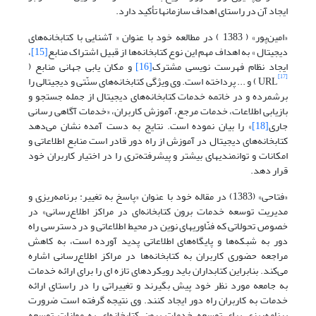
ایجاد آن در راستای اهداف سازمانها تأکید دارد.
«امین‌پور» ( 1383 ) در مطالعه خود با عنوان « آشنایی با کتابخانه‌های
دیجیتال » به اهداف مهم این نوع کتابخانه‌ها از قبیل اشتراک منابع
[15]
،
ایجاد نظام فهرست نویسی مشترک
[16]
و مکان یابی جهانی منابع (
[17]
URL ) و ... پرداخته است. وی ویژگی کتابخانه‌های سنّتی و دیجیتالی را
برشمرده و در خاتمه خدمات کتابخانه‌های دیجیتال از جمله جستجو و
بازیابی اطلاعات، خدمات مرجع، آموزش کاربران، «خدمات آگاهی رسانی
جاری
[18]
» را بیان نموده است. نتایج به دست آمده نشان می‌دهد
کتابخانه‌های دیجیتال در آموزش از راه دور قادر است منابع اطلاعاتی و
امکانات و توانمندیهای بیشتر و پیشرفته‌تری را در اختیار کاربران خود
قرار دهد.
«فتاحی» (1383) در مقاله خود با عنوان «پاسخ به تغییر: برنامه‌ریزی و
مدیریت توسعه خدمات برون کتابخانه‌ای در مراکز اطلاع‌رسانی» در
خصوص تحولاتی که فنّاوریهای نوین در محیط اطلاعاتی و در دسترسی راه
دور به شبکه‌ها و پایگاه‌های اطلاعاتی پدید آورده است، به کاهش
مراجعه حضوری کاربران به کتابخانه‌ها در مراکز اطلاع‌رسانی اشاره
می‌کند. بنابراین کتابداران باید رویکردهای تازه ای را برای ارائه خدمات
به جامعه مورد نظر خود پیش بگیرند و تغییراتی را در راستای ارائه
خدمات به کاربران راه دور ایجاد کنند. وی نتیجه گرفته است ضرورت
برنامه‌ریزی برای توسعه خدمات برون کتابخانه‌ای به موازات توسعه