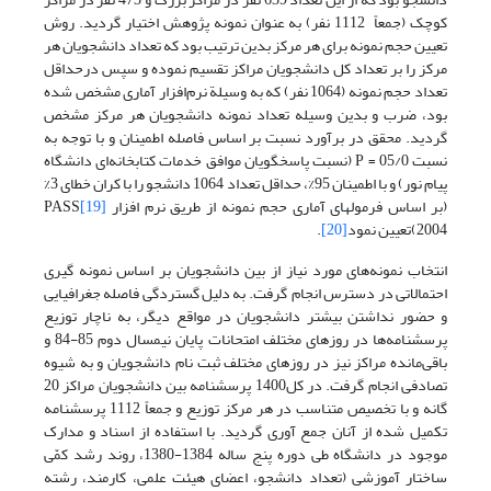
کوچک (جمعاً 1112 نفر) به عنوان نمونه پژوهش اختیار گردید. روش
تعیین حجم نمونه برای هر مرکز بدین ترتیب بود که تعداد دانشجویان هر
مرکز را بر تعداد کل دانشجویان مراکز تقسیم نموده و سپس درحداقل
تعداد حجم نمونه (1064 نفر) که به وسیلة نرم‌افزار آماری مشخص شده
بود، ضرب و بدین وسیله تعداد نمونه دانشجویان هر مرکز مشخص
گردید. محقق در برآورد نسبت بر اساس فاصله اطمینان و با توجه به
نسبت 05/0 = P (نسبت پاسخگویان موافق خدمات کتابخانه‌ای دانشگاه
پیام نور) و با اطمینان 95%، حداقل تعداد 1064 دانشجو را با کران خطای 3%
(بر اساس فرمولهای آماری حجم نمونه از طریق نرم افزار
[19]
PASS
2004)تعیین نمود
[20]
.
انتخاب نمونه‌های مورد نیاز از بین دانشجویان بر اساس نمونه گیری
احتمالاتی در دسترس انجام گرفت. به دلیل گستردگی فاصله جغرافیایی
و حضور نداشتن بیشتر دانشجویان در مواقع دیگر، به ناچار توزیع
پرسشنامه‌ها در روزهای مختلف امتحانات پایان نیمسال دوم 85-84 و
باقی‌مانده مراکز نیز در روزهای مختلف ثبت نام دانشجویان و به شیوه
تصادفی انجام گرفت. در کل1400 پرسشنامه بین دانشجویان مراکز 20
گانه و با تخصیص متناسب در هر مرکز توزیع و جمعاً 1112 پرسشنامه
تکمیل شده از آنان جمع آوری گردید. با استفاده از اسناد و مدارک
موجود در دانشگاه طی دوره پنج‌ ساله 1384-1380، روند رشد کمّی
ساختار آموزشی (تعداد دانشجو، اعضای‌ هیئت علمی، کارمند‌، رشته