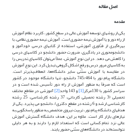
اصل مقاله
مقدمه
یکی از روشهای توسعه آموزش عالی در سطح کشور، کاربرد نظام آموزش
از راه دور و یا آموزش نیمه حضوری است. آموزش نیمه حضوری نظامی، با
بهره‌گیری از فنّاوری آموزشی، استفاده از کتابهای درسی خودآموز و
دانشجومحوری در یادگیری، ضرورت حضور دانشجو در کلاسهای درسی
را کاهش می دهد. در این نوع آموزش، عملاً می‌توان کلاسهای تدریس را
به کلاسهای مرور درس و رفع اشکال گروهی تبدیل کرد. این نوع آموزش
در مقایسه با آموزش سنّتی سایر دانشگاه‌ها، انعطاف‌پذیرتر است.
دانشگاه پیام نور با 745/464 دانشجو، تنها دانشگاه موجود در کشور
است که صرفاً به منظور آموزش از راه دور تأسیس شده است و‌ در
سراسر کشور با 130مرکز
[1]
و 143 واحد
[2]
آموزشی در مقاطع مختلف
تحصیلی (3 رشته تحصیلی کاردانی، 37 رشته کارشناسی، 25 رشته
کارشناسی ارشد و 6 رشته در مقطع دکتری)، دانشجو می پذیرد. یکی از
هدفهای دانشگاه پیام نور، تربیت نیروی متخصص به منظور پاسخگویی به
نیازهای بازار کار است. علاوه بر این،‌ هدف دانشگاه گسترش آموزش
عالی نزد تمام کسانی است که استعداد لازم را دارند و به ‌هر دلیلی
نتوانسته‌اند در دانشگاه‌های سنّتی حضور یابند.