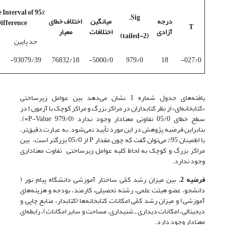
ce Interval of
Sig.
درجه
میانگین
اختلاف خطای
Difference
T
آزادی
اختلافات
معیار
(2-tailed)
حد پایین
93079/39-
76832/18
5000/0-
979/0
18
027/0-
یافته‌های جدول شماره 1 نشان می‌دهد بین عوامل زیرساختی
«کتابخانه‌ای» از نظر کتابداران در مراکز بزرگ و مراکز کوچک با آزمون t در
سطح خطای 05/0 تفاوتی معنادار وجود ندارد (979/0 P-Value=).
بنابراین فرضیه پژوهش در این مورد تأیید نمی‌شود. به عبارت دقیق‌تر،
با اطمینان 95% می‌توان گفت که چون مقدار P از 05/0 بزرگتر است، بین
مراکز بزرگ و کوچک به لحاظ کلیه عوامل زیرساختی تفاوت معناداری
وجود ندارد.
فرضیه 2.
بین میزان رشد کمّی ساختار آموزشی دانشگاه پیام نور (
دانشجو، عضو هیئت علمی، رشته تحصیلی، کارمند، بودجه و هزینه‌های
آموزشی) و میزان رشد کمّی امکانات کتابخانه‌ها (کتابدار، منابع چاپی و
دیجیتالی، امکانات دیداری ـ شنیداری، مساحت و سایر امکانات)، رابطه‌ای
معنادار وجود دارد.