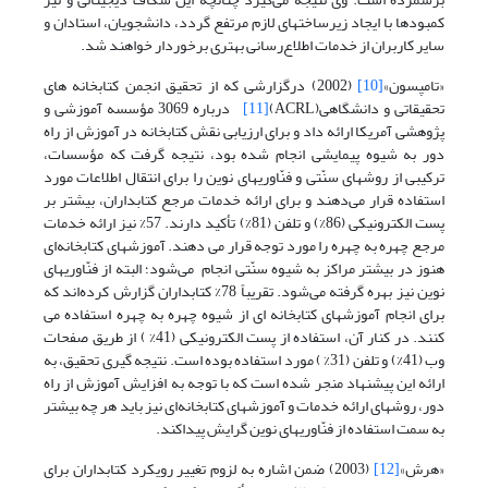
کمبودها با ایجاد زیرساختهای لازم مرتفع گردد، دانشجویان، استادان و
سایر کاربران از خدمات اطلاع‌رسانی بهتری برخوردار خواهند شد.
«تامپسون»
[10]
(2002) درگزارشی که از تحقیق انجمن کتابخانه های
تحقیقاتی و دانشگاهی(ACRL)
[11]
درباره 3069 مؤسسه آموزشی و
پژوهشی آمریکا ارائه داد و برای ارزیابی نقش کتابخانه در آموزش از راه
دور به شیوه پیمایشی انجام شده بود، نتیجه گرفت که مؤسسات،
ترکیبی از روشهای سنّتی و فنّاوریهای نوین را برای انتقال اطلاعات مورد
استفاده قرار می‌دهند و برای ارائه خدمات مرجع کتابداران، بیشتر بر
پست الکترونیکی (86%) و تلفن (81%) تأکید دارند. 57% نیز ارائه خدمات
مرجع چهره به چهره را مورد توجه قرار می دهند. آموزشهای کتابخانه‌ای‌
هنوز در بیشتر مراکز به شیوه سنّتی انجام می‌شود؛ البته از فنّاوریهای
نوین نیز بهره گرفته می‌شود. تقریباً 78% کتابداران گزارش کرده‌اند که
برای انجام آموزشهای کتابخانه ای از شیوه چهره به چهره استفاده می
کنند. در کنار آن، استفاده از پست الکترونیکی (41% ) از طریق صفحات
وب (41%) و تلفن (31% ) مورد استفاده بوده است. نتیجه گیری تحقیق، به
ارائه این پیشنهاد منجر شده است که با توجه به افزایش آموزش از راه
دور، روشهای ارائه خدمات و آموزشهای کتابخانه‌ای نیز باید هر چه بیشتر
به سمت استفاده از فنّاوریهای نوین گرایش پیداکند.
«هرش»
[12]
(2003) ضمن اشاره به لزوم تغییر رویکرد کتابداران برای