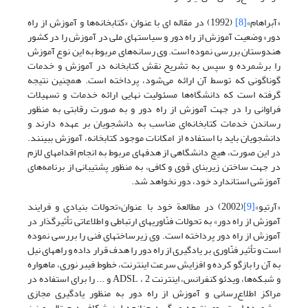
«آبراهام»
[8]
(1992) در مقاله ای با عنوان «کتابخانه‌ها و آموزش از راه
دور» وضعیت آموزش از راه دور و سیاستهای ملی در آموزش را در کشور
‌هندوستان بررسی نموده است. وی رسانه‌های مربوط به این نوع آموزش
را برشمرده و سپس به تشریح نقش کتابخانه در آموزش و خدمات
گوناگونی که توسط آن ارائه می‌شود، پرداخته است.‌ همچنین نتیجه
گرفته است که دانشگاه‌ها مسئولیت نهایی ارائه خدمات و تسهیلات
فراوانی را در جهت آموزش از راه دور و به صورت رقابتی به منظور
رساندن خدمات کتابخانه‌ای مناسب به دانشجویان بر عهده دارند و
دانشجویان باید با استفاده از امکانات موجود کتابخانه، آموزش ببینند.
در این صورت، ‌هیچ دانشگاهی از هدفهای مربوط به انجام اقدامهای لازم
در جهت ساختن زیربنای قوی و کافی، به منظور پشتیبانی از برنامه‌های
آموزشی استاندارد خود، دور نخواهد شد.
«آرتیو»
[9]
(2002) در مطالعة خود با عنوان«تحولات بنیادی و فرایند
آموزش از راه دور» به تحولات فنّاوریهای ارتباطی و اطلاعاتی تأثیرگذار در
آموزش از راه دور پرداخته است. وی زیرساختهای فنی را بررسی نموده
است و تأثیر فنّاوری بر یادگیری از راه دور را هدف قرار داده و راههای نیل
به آن را بازگو کرده و افزایش سرعت اینترنت، خطوط فیبر نوری، ماهواره
و شبکه‌ها، ویدئو کنفرانس، اینترنت 2 ، ADSL و ... را برای استفاده در
مراکز اطلاع‌رسانی و آموزش از راه دور به منظور یادگیری مجازی
برشمرده است. وی نتیجه می‌گیرد چنانچه این شکاف دیجیتالی و نیز