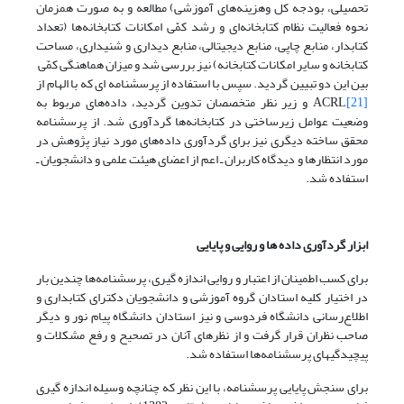
تحصیلی، بودجه کل و‌هزینه‌های آموزشی) مطالعه و به صورت‌ همزمان
نحوه فعالیت نظام کتابخانه‌ای و رشد کمّی امکانات کتابخانه‌ها (تعداد
کتابدار، منابع چاپی، منابع دیجیتالی، منابع دیداری و شنیداری، مساحت
کتابخانه و سایر امکانات کتابخانه) نیز بررسی شد و میزان ‌هماهنگی کمّی
بین این دو تبیین گردید. سپس با استفاده از پرسشنامه ای که با الهام از
[21]
ACRL و زیر نظر متخصصان تدوین گردید، داده‌های مربوط به
وضعیت عوامل زیرساختی در کتابخانه‌ها گردآوری شد. از پرسشنامه
محقق ساخته دیگری نیز برای گردآوری داده‌های مورد نیاز پژوهش در
مورد انتظارها و دیدگاه کاربران ـ اعم از اعضای‌ هیئت علمی و دانشجویان ـ
استفاده شد.
ابزار گردآوری داده ها و روایی و پایایی
برای کسب اطمینان از اعتبار و روایی اندازه گیری، پرسشنامه‌ها چندین بار
در اختیار کلیه استادان گروه آموزشی و دانشجویان دکترای کتابداری و
اطلاع‌رسانی دانشگاه فردوسی و نیز استادان دانشگاه پیام نور و دیگر
صاحب نظران قرار گرفت و از نظرهای آنان در تصحیح و رفع مشکلات و
پیچیدگیهای پرسشنامه‌ها استفاده شد.
برای سنجش پایایی پرسشنامه، با این نظر که چنانچه وسیله اندازه گیری