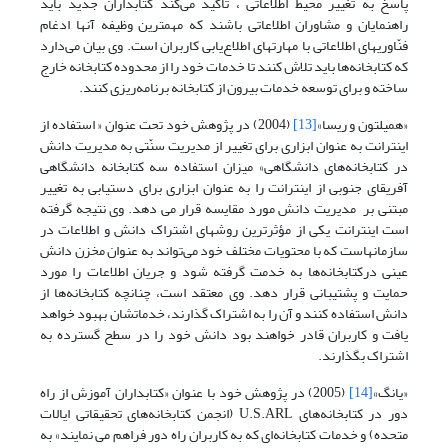
پاسخ به تغییر محیط اطلاعاتی ، تأکید می‌کند کتابداران جدید باید
راهنمایان و مشاوران اطلاعاتی باشند که مهمترین وظیفه آنها ادغام
فنّاوریهای اطلاعاتی با مهارتهای اطلاع‌یابی کاربران است. وی بیان می‌دارد
که کتابخانه‌ها باید تلاش کنند تا خدمات خود را از محدوده کتابخانه خارج
ساخته و برای توسعه خدمات بیرون از کتابخانه برنامه‌ریزی کنند.
«همیلتون و ریسا»
[13]
(2004) در پژوهش خود تحت عنوان « استفاده از
اینترانت به عنوان ابزاری برای تغییر از مدیریت سنّتی به مدیریت دانش
در کتابخانه‌های دانشگاهی» میزان استفاده سه کتابخانه دانشگاهی
آفریقای جنوبی از اینترانت را به عنوان ابزاری برای دستیابی به تغییر
مبتنی بر مدیریت دانش مورد مقایسه قرار می دهد. وی نتیجه گرفته
است اینترانت یکی از مؤثرترین روشهای اشتراک دانش و اطلاعات در
سازمانهاست که با محتویات مختلف خود می‌تواند به عنوان مخزن دانش
عینی درکتابخانه‌ها به خدمت گرفته شود و جریان اطلاعات را مورد
حمایت و پشتیبانی قرار دهد. وی معتقد است، چنانچه کتابخانه‌ها از
دانش استفاده کنند و آن را به اشتراک گذارند، خدماتشان بهبود خواهد
یافت و کاربران قادر خواهند بود دانش خود را در سطح گسترده به
اشتراک بگذارند.
«یانگ»
[14]
(2005) در پژوهش خود با عنوان «کتابداران آموزش از راه
دور در کتابخانه‌های U.S.ARL (انجمن کتابخانه‌های تحقیقاتی ایالات
متحده) و خدمات کتابخانه‌ای که به کاربران راه دور فراهم می نمایند» به