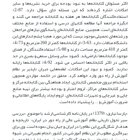
اکثر مسئولان کتابخانه‌ها به نبود بودجه برای خرید نشریه‌ها و سایر
امکانات اشاره کرده‌اند که این مسئله جای سؤال دارد. 2/87%
استفاده‌کنندگان کتابخانه‌ها هر ‌هفته به کتابخانه مراجعه می کنند و
انگیزه مراجعه آنها مطالعه کتابهای درسی و استفاده از منابع مختلف
کتابخانه‌ای است. ‌همچنین، منابع کتابخانه‌ای پاسخگوی نیازهای مراجعان
و رشته‌های تحصیلی موجود نیست که این مورد هم با چشم اندازهای این
دانشگاه منافات دارد. 3/63% از کتابخانه‌ها کمتر از 260 مترمربع و 4/73%
کمتر از 410 مترمربع مساحت دارند و 5/88% استفاده‌کنندگان، از فضای
موجود کتابخانه‌ها ناراضی‌اند. کمبود سایر وسایل سمعی و بصری در حد
بالایی در اکثر کتابخانه‌ها احساس می شود. 4/92% کتابخانه‌ها رایانه‌
ندارند. کمبود و نبود این امکانات، لطمه‌هایی جبران ناپذیر بر نظام
آموزش از راه دور وارد خواهد کرد. محقق در خاتمه، مواردی ‌همچون
استخدام نیروی متخصص کتابداری، ایجاد ‌هماهنگی بین کتابخانه مرکز و
سایر کتابخانه‌های مراکز، لزوم اعتبار و بودجه بیشتر برای تهیه منابع
چاپی و غیرچاپی و تجهیزات کتابخانه‌ای، لزوم ایجاد پایگاه‌های اطلاعاتی و
ضرورت آموزش و ... را پیشنهاد داده است.
«پارسا نیارق» (1379) در پایان نامه کارشناسی ارشد با موضوع «بررسی
سیر تحول تاریخی نظام آموزشی عالی از راه دور در ایران» تاریخچه و
‌هدف از شکل‌گیری این نظام را در ایران و جهان بیان نموده است. وی برای
بهره‌گیری مطلوب از این نظام آموزشی در کشور، انجام تغییراتی در شیوة
مدیریت، استفاده از رسانه‌های گوناگون آموزشی و وسایل ارتباط جمعی با