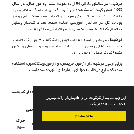
فرضیه) در سالهای 81 الی 84 ارائه نموده است. به طور مثال، در سال
1383 همان گونه که مشاهده می شود، فقط چهار رابطة معنادار وجود
داشته است. به عبارتی، یعنی هرچه بر تعداد عضو هیئت علمی و نیز
بودجه کل در ساختار آموزشی اضافه شده، تعداد کتابدار ومنابع
دیجیتالی کتابخانه نسبت به سال 82 نیز افزایش پیدا کرده است.
فرضیه3.
بین میزان استفاده دانشجویان دانشگاه پیام نور از کتابخانه بر
حسب شیوه‌های رسمی آموزشی (تک کتاب، خودخوان، عملی و بدون
منبع) تفاوتی معنادار وجود دارد.
برای آزمون فرضیه 3 از «آزمون فریدمن» و «آزمون ویلکاکسون» استفاده
شده که نتایج در قالب جدولهای شماره 3 و 4 آورده شده است.
جدول 3. نقاط درصدی پاسخ دانشجویان به میزان استفاده از کتابخانه
این وب سایت از کوکی ها برای اطمینان از ارائه بهترین
براساس شیوه‌های آموزشی
خدمات استفاده می کند.
نقاط درصدی
شیوه‌های
میانگین
متوجه شدم
وضعیت
تعداد
چارک
آموزشی
رتبه‌ها
چارک اول
میانه
سوم