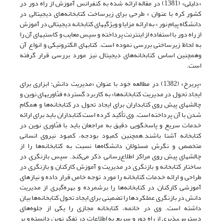
«دلیلی» (1381) در مقاله ارائه شده به کنفرانس آموزش از راه دور در
کشور کره با عنوان « طرحی برای زیرساخت کتابخانه‌های دیجیتالی در
دانشگاه پیام نور » به ارائه مزایا و ویژگیهای کتابخانه دیجیتالی در آموزش
از راه دور با استفاده از اینترنت پرداخته و سپس معایب و کاستیهای آن را
به لحاظ زیرساختی بررسی نموده است. کتابهای الکترونیکی و انواع آن
و‌همچنین اساس کتابخانه‌های دیجیتال نیز مورد بررسی قرار گرفته
است.
«پریرخ» (1382) در مطالعه خود با عنوان «مدیریت دانش: ابزاری برای
ایجاد تحول در مدیریت کتابخانه‌ها» به کاربرد گسترده فنّاوریهای نوین و
چالشهای پیش روی کتابداران برای ایجاد تحول در کتابخانه‌ها و‌ همگام
شدن با آن پرداخته است. وی تأکید کرده است کتابداران باید برای ارائه
خدمات سریع و پاسخگویی دقیق به مراجعان باید با فنّاوری نوین در
کتابخانه آشنا باشند.‌همچنین کمبود بودجه، کمبود نیروی انسانی
متخصص و نگرش مسئولان دانشگاه‌ها نسبت به کتابخانه‌ها را از
چالشهای پیش روی مراکز اطلاع‌رسانی ذکر می‌کند. سپس بازنگری در
ساختار کتابخانه و بازنگری در مدیریت و آموزش کارکنان و بازنگری در
طراحی و ارائه خدمات کتابخانه را مورد توجه خاص قرار داده و نیازهای
آموزشی کارکنان در کتابخانه‌ها را برشمرده و بهره‌گیری از مدیریت
دانش در بازنگری عملکردها را تضمینی برای ایجاد تحول کتابخانه‌ها بیان
داشته است. وی در خاتمه، کتابخانه مجازی را یکی از جلوه‌های
دسترس‌پذیری از راه دور و سریع به اطلاعات در تفکر نوین دانسته و بر