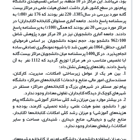
بود، می‌باشد. این مراکز در 10 منطقه، بر اساس تقسیم‌بندی دانشگاه
پیام نور در سطح کشور، قرار داشت. اعضای‌ هیئت علمی در مراکز بیست
گانه مورد بررسی در سال1385، 220 نفر بودند که 176 نفر (80%) به
پرسشنامه پاسخ دادند. جامعه آماری مسئولان کتابخانه (کتابداران) در
مراکز مورد بررسی 20 نفر بودند که همگی (100%) به پرسشنامه پاسخ
دادند. جامعه آماری دانشجویان نیز در 20 مرکز مورد پژوهش شامل
962/100 دانشجو بود. حجم نمونه دانشجویان بر اساس فرمولهای
آماری، حداقل 1064 نفر تعیین شد تا با شیوه نمونه‌گیری تصادفی ساده
انجام پذیرد. در کل1400 پرسشنامه میان دانشجویان مراکز بیست گانه
(با تخصیص متناسب در هر مرکز) توزیع گردید که 1112 نفر به آن
پاسخ دادند. یافته‌های پژوهش نشان داد:
1.
بین هر یک از عوامل زیرساختی (امکانات، مدیریت، کارکنان،
مستندسازی، امور مالی، منابع و خدمات) کتابخانه‌های
«م
راکز
»
دانشگاه
پیام نور مستقر در شهرهای بزرگ و کتابخانه‌های
«
مراکز
»
مستقر در
شهرهای کوچک از دیدگاه کتابداران، تفاوت
ی
معن
ا
دار وجود ندارد.
2.
در بیشتر موارد بین میزان رشد کمّی ساختار آموزشی دانشگاه پیام
نور ( دانشجو، عضو هیئت علمی، رشته تحصیلی، کارمند، بودجه و
هزینه‌های آموزشی) و میزان رشد کمّی امکانات کتابخانه‌ها (کتابدار،
منابع چاپی و دیجیتالی، منابع دیداری – شنیداری، مساحت و سایر
امکانات)، رابطه
‌ای
معن
ا
دار وجود ندارد.
بین میزان استفاده دانشجویان دانشگاه پیام نور از کتابخانه و شیوه‌های