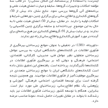
اینترنت» با استفاده از پرسشنامه، این امکان سنجی را در قالب سه
مؤلفه: امکانات و تجهیزات گروه‌ها، سابقه و مهارت اعضای ‌هیئت علمی و
برنامه‌های آتی گروه‌ها بررسی نمود. نتایج نشان داد بیش از 50%
گروه‌های کتابداری و اطلاع‌رسانی برای برگزاری چنین دوره‌هایی شرایط و
امکانات اولیه را دارند. در مقابل، بیش از 50% اعضای‌ هیئت علمی تا به
حال به این موضوع نپرداخته اند و سابقه برگزاری چنین کلاسهایی را
ندارند. و در نهایت بیش از 91% گروه‌های کتابداری نیز‌ هیچ برنامه‌ای برای
آینده در مورد آموزش کتابداری و اطلاع‌رسانی از راه دور ندارند.
«داورپناه» (1381) در تحقیقی با عنوان «موانع زیرساختی بهره‌گیری از
فنّاوری اطلاعات در کتابخانه‌های دانشگاهی ایران» به بررسی عوامل
زیرساختی متفاوتی نظیر عوامل فنی، مدیریتی، کارکنانی، اقتصادی،
اجتماعی/ فرهنگی و دولتی که بر بهره‌گیری فنّاوری اطلاعات در
کتابخانه‌ها تأثیرگذارند، پرداخته است. یافته‌های این تحقیق نشان داده
است کتابخانه‌های دانشگاهی ایران با موانع زیرساختی متعددی در
بهره‌گیری موفقیت‌آمیز از فنّاوری اطلاعات مواجهند. وی‌ همچنین نتیجه
گرفته است برای توسعة اقتصادی، اجتماعی، فرهنگی، آموزشی و
پژوهشی یک نظام اطلاع‌رسانی، زیرساختهای ملی مورد نیاز است.
بنابراین، ‌همگام با توسعه کشور، زیرساخت فنّاوری اطلاعات نیز باید
رشدکند تا بتواند در مقابل تغییرات حاصل شده، نمونة مناسب عرضه
دارد.