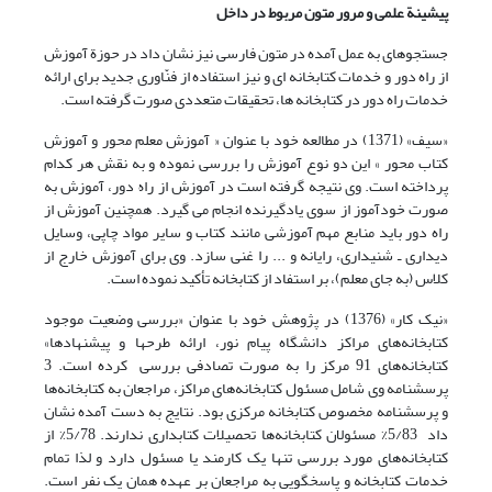
پیشینة علمی و مرور متون مربوط در داخل
جستجو‌های به عمل آمده در متون فارسی نیز نشان داد در حوزة آموزش
از راه دور و خدمات کتابخانه ای و نیز استفاده از فنّاوری جدید برای ارائه
خدمات راه دور در کتابخانه ها، تحقیقات متعددی صورت گرفته است.
«سیف» (1371) در مطالعه خود با عنوان « آموزش معلم محور و آموزش
کتاب محور » این دو نوع آموزش را بررسی نموده و به نقش هر کدام
پرداخته است. وی نتیجه گرفته است در آموزش از راه دور، آموزش به
صورت خودآموز از سوی یادگیرنده انجام می گیرد. همچنین آموزش از
راه دور باید منابع مهم آموزشی مانند کتاب و سایر مواد چاپی، وسایل
دیداری ـ شنیداری، رایانه و ... را غنی سازد. وی برای آموزش خارج از
کلاس (به جای معلم)، بر استفاد از کتابخانه تأکید نموده است.
«نیک کار» (1376) در پژوهش خود با عنوان «بررسی وضعیت موجود
کتابخانه‌های مراکز دانشگاه پیام نور، ارائه طرحها و پیشنهادها»
کتابخانه‌های 91 مرکز را به صورت تصادفی بررسی کرده است. 3
پرسشنامه وی شامل مسئول کتابخانه‌های مراکز، مراجعان به کتابخانه‌ها
و پرسشنامه مخصوص کتابخانه مرکزی بود. نتایج به دست آمده نشان
داد 5/83% مسئولان کتابخانه‌ها تحصیلات کتابداری ندارند. 5/78% از
کتابخانه‌های مورد بررسی تنها یک کارمند یا مسئول دارد و لذا تمام
خدمات کتابخانه و پاسخگویی به مراجعان بر عهده ‌همان یک نفر است.