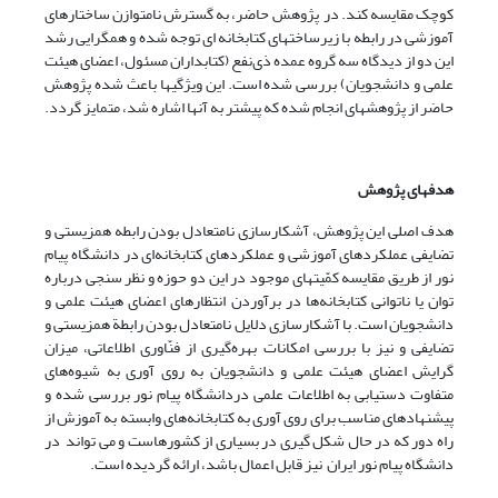
کوچک مقایسه کند. در پژوهش حاضر، به گسترش نامتوازن ساختارهای
آموزشی در رابطه با زیرساختهای کتابخانه ای توجه شده و همگرایی رشد
این دو از دیدگاه سه گروه عمده ذی‌نفع (کتابداران مسئول، اعضای هیئت
علمی و دانشجویان) بررسی شده است. این ویژگیها باعث شده پژوهش
حاضر از پژوهشهای انجام شده که پیشتر به آنها اشاره شد، متمایز گردد.
هدفهای پژوهش
هدف اصلی این پژوهش، آشکارسازی نامتعادل بودن رابطه ‌همزیستی و
تضایفی عملکرد‌های آموزشی و عملکردهای کتابخانه‌ای در دانشگاه پیام
نور از طریق مقایسه کمّیتهای موجود در این دو حوزه و نظر سنجی درباره
توان یا ناتوانی کتابخانه‌ها در برآوردن انتظارهای اعضای ‌هیئت علمی و
دانشجویان است. با آشکارسازی دلایل نامتعادل بودن رابطة ‌همزیستی و
تضایفی و نیز با بررسی امکانات بهره‌گیری از فنّاوری اطلاعاتی، میزان
گرایش اعضای‌ هیئت علمی و دانشجویان به روی آوری به شیوه‌های
متفاوت دستیابی به اطلاعات علمی دردانشگاه پیام نور بررسی شده و
پیشنهادهای مناسب برای روی آوری به کتابخانه‌های وابسته به آموزش از
راه دور که در حال شکل گیری در بسیاری از کشورهاست و می تواند در
دانشگاه پیام نور ایران نیز قابل اعمال باشد، ارائه گردیده است.