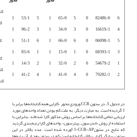
محور
محور
کت
1
53/1
5
1
65/0
5
0
82486/0
6
کت
1
96/2
3
1
34/0
3
0
16619/1
4
5
06098/1
0
6
66/0
1
6
51/1
1
کت
1
83/6
1
1
15/0
1
0
68393/1
3
کت
1
14/3
2
1
32/0
2
0
54679/2
1
کت
1
41/2
4
1
41/0
4
0
79282/1
2
کتا
در جدول 3، در ستون CCR ورودی محور ،کارایی همه کتابخانه‌ها برابر با
1 گردیده است. به عبارت دیگر، به علت کم بودن تعداد واحدهای مورد
ارزیابی تمامی کتابخانه‌ها بر اساس روش مذکور کارا شده‌اند. بنابراین با
استفاده از روش «اندرسون ـ پیترسون»، واحدهای کارا رتبه‌بندی گردید
که نتایج در ستونI-CCR-AP آورده شده است .عدد بالاتر در این
ستون، بیانگر کارایی بالاتر کتابخانه است که در ستون بعد از آن رتبه‌ها