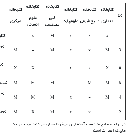
کتابخانه
کتابخانه
کتابخانه
کتابخانه
کتابخانه
کتابخانه
Σc
فنی
علوم
معماری
منابع طبیعی
علوم پایه
مرکزی
مهندسی
انسانی
1
x
x
x
M
x
-
کتا
کتا
M
-
M
x
x
M
3
کت
X
X
-
x
x
X
0
5
M
M
-
M
M
M
کتابخ
کتا
M
M
M
x
-
M
4
2
-
x
x
M
X
M
کتاب
در نهایت، نتایج به دست آمده از روش بُردا نشان می دهد ترتیب واحد
های کارا عبارت است از: