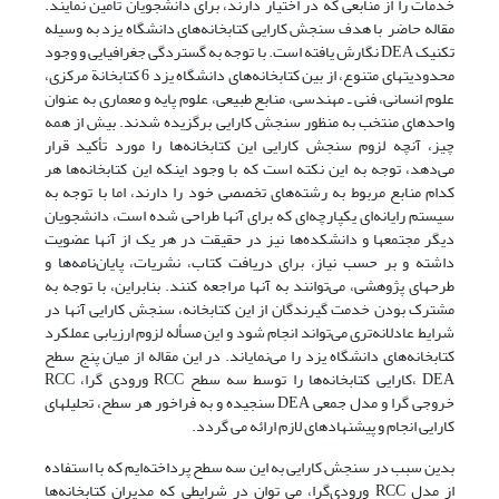
خدمات را از منابعی که در اختیار دارند، برای دانشجویان تأمین نمایند.
مقاله حاضر با هدف سنجش کارایی کتابخانه‌های دانشگاه یزد به وسیله
تکنیک DEA نگارش یافته است. با توجه به گستردگی جغرافیایی و وجود
محدودیتهای متنوع، از بین کتابخانه‌های دانشگاه یزد 6 کتابخانة مرکزی،
علوم انسانی، فنی ـ مهندسی، منابع طبیعی، علوم پایه و معماری به عنوان
واحدهای منتخب به منظور سنجش کارایی برگزیده شدند. بیش از همه
چیز، آنچه لزوم سنجش کارایی این کتابخانه‌ها را مورد تأکید قرار
می‌دهد، توجه به این نکته است که با وجود اینکه این کتابخانه‌ها هر
کدام منابع مربوط به رشته‌های تخصصی خود را دارند، اما با توجه به
سیستم رایانه‌ای یکپارچه‌ای که برای آنها طراحی شده است، دانشجویان
دیگر مجتمعها و دانشکده‌ها نیز در حقیقت در هر یک از آنها عضویت
داشته و بر حسب نیاز، برای دریافت کتاب، نشریات، پایان‌نامه‌ها و
طرحهای پژوهشی، می‌توانند به آنها مراجعه کنند. بنابراین، با توجه به
مشترک بودن خدمت گیرندگان از این کتابخانه، سنجش کارایی آنها در
شرایط عادلانه‌تری می‌تواند انجام شود و این مسأله لزوم ارزیابی عملکرد
کتابخانه‌های دانشگاه یزد را می‌نمایاند. در این مقاله از میان پنج سطح
DEA ،کارایی کتابخانه‌ها را توسط سه سطح RCC ورودی گرا، RCC
خروجی گرا و مدل جمعی DEA سنجیده و به فراخور هر سطح، تحلیلهای
کارایی انجام و پیشنهادهای لازم ارائه می گردد.
بدین سبب در سنجش کارایی به این سه سطح پرداخته‌ایم که با استفاده
از مدل RCC ورودی‌گرا، می توان در شرایطی که مدیران کتابخانه‌ها