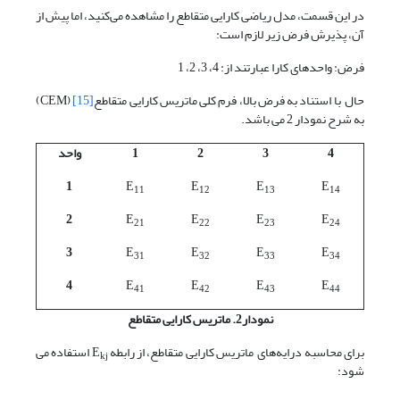
در این قسمت، مدل ریاضی کارایی متقاطع را مشاهده می‌کنید، اما پیش از
آن، پذیرش فرض زیر لازم است:
فرض: واحدهای کارا عبارتند از: 4، 3، 2، 1
حال با استناد به فرض بالا، فرم کلی ماتریس کارایی متقاطع
[15]
(CEM)
به شرح نمودار 2 می باشد.
4
3
2
1
واحد
1
E
E
E
E
11
12
13
14
2
E
E
E
E
21
22
23
24
3
E
E
E
E
31
32
33
34
4
E
E
E
E
41
42
43
44
نمودار2. ماتریس کارایی متقاطع
برای محاسبه درایه‌های ماتریس کارایی متقاطع، از رابطه E
استفاده می
kj
شود: