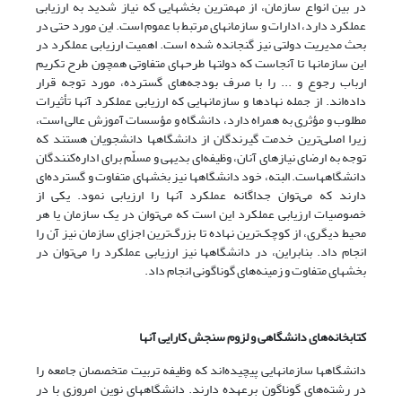
در بین انواع سازمان، از مهمترین بخشهایی که نیاز شدید به ارزیابی
عملکرد دارد، ادارات و سازمانهای مرتبط با عموم است. این مورد حتی در
بحث مدیریت دولتی نیز گنجانده شده است. اهمیت ارزیابی عملکرد در
این سازمانها تا آنجاست که دولتها طرحهای متفاوتی همچون طرح تکریم
ارباب رجوع و ... را با صرف بودجه‌های گسترده، مورد توجه قرار
داده‌اند. از جمله نهادها و سازمانهایی که ارزیابی عملکرد آنها تأثیرات
مطلوب و مؤثری به همراه دارد، دانشگاه و مؤسسات آموزش عالی است،
زیرا اصلی‌ترین خدمت گیرندگان از دانشگاهها دانشجویان هستند که
توجه به ارضای نیازهای آنان، وظیفه‌ای بدیهی و مسلّم برای اداره‌کنندگان
دانشگاههاست. البته، خود دانشگاهها نیز بخشهای متفاوت و گسترده‌ای
دارند که می‌توان جداگانه عملکرد آنها را ارزیابی نمود. یکی از
خصوصیات ارزیابی عملکرد این است که می‌توان در یک سازمان یا هر
محیط دیگری، از کوچک‌ترین نهاده تا بزرگ‌ترین اجزای سازمان نیز آن را
انجام داد. بنابراین، در دانشگاهها نیز ارزیابی عملکرد را می‌توان در
بخشهای متفاوت و زمینه‌های گوناگونی انجام داد.
کتابخانه‌های دانشگاهی و لزوم سنجش کارایی آنها
دانشگاهها سازمانهایی پیچیده‌اند که وظیفه تربیت متخصصان جامعه را
در رشته‌های گوناگون برعهده دارند. دانشگاههای نوین امروزی با در