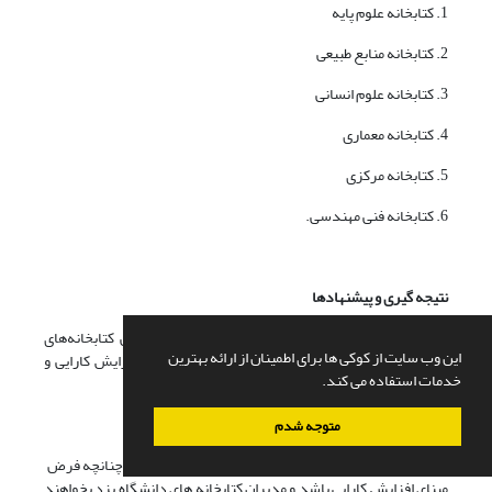
1. کتابخانه علوم پایه
2. کتابخانه منابع طبیعی
3. کتابخانه علوم انسانی
4. کتابخانه معماری
5. کتابخانه مرکزی
6. کتابخانه فنی مهندسی.
نتیجه گیری و پیشنهادها
اکنون به ارائه نتایج به دست آمده از سنجش کارایی کتابخانه‌های
این وب سایت از کوکی ها برای اطمینان از ارائه بهترین
دانشگاه یزد پرداخته و درپایانپیشنهادهایی در جهت افزایش کارایی و
خدمات استفاده می کند.
بهبود عملکرد آن ها ارائه می‌شود.
1-5. نتیجه گیری
متوجه شدم
رتبه‌بندیهای انجام شده در بین کتابخانه ها نشان می‌دهد چنانچه فرض
مبنای افزایش کارایی باشد و مدیران کتابخانه های دانشگاه یزد بخواهند