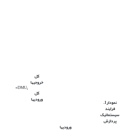
کل
خروجیها
=
DMU
i
کل
ورودیها
نمودار1.
فرایند
سیستماتیک
پردازش
ورودیها