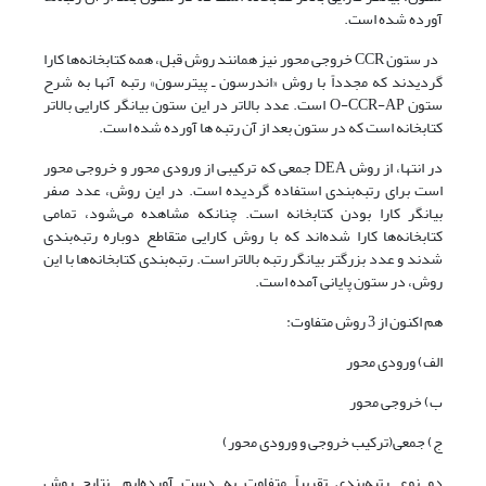
آورده شده است.
در ستون CCR خروجی محور نیز همانند روش قبل، همه کتابخانه‌ها کارا
گردیدند که مجدداً با روش «اندرسون ـ پیترسون» رتبه آنها به شرح
ستون O-CCR-AP است. عدد بالاتر در این ستون بیانگر کارایی بالاتر
کتابخانه است که در ستون بعد از آن رتبه ها آورده شده است.
در انتها، از روش DEA جمعی که ترکیبی از ورودی محور و خروجی محور
است برای رتبه‌بندی استفاده گردیده است. در این روش، عدد صفر
بیانگر کارا بودن کتابخانه است. چنانکه مشاهده می‌شود، تمامی
کتابخانه‌ها کارا شده‌اند که با روش کارایی متقاطع دوباره رتبه‌بندی
شدند و عدد بزرگتر بیانگر رتبه بالاتر است. رتبه‌بندی کتابخانه‌ها با این
روش، در ستون پایانی آمده است.
هم اکنون از 3 روش متفاوت:
الف) ورودی محور
ب) خروجی محور
ج) جمعی(ترکیب خروجی و ورودی محور)
دو نوع رتبه‌بندی تقریباً متفاوت به دست آورده‌ایم. نتایج روش