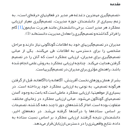
مقدمه
«تصمیم‌گیری مهمترین دغدغه هر مدیر در فعالیتهای حرفه‌ای است». به
زعم بسیاری از دانشمندان حوزه مدیریت، تصمیم‌گیری معیار ارزیابی
عملکرد هر مدیر است. برخی دانشمندان مانند هربرت سایمون
[1]
گام
را فراتر گذاشته و تصمیم‌گیری را معادل مدیریت دانسته‌اند (1).
مدیران در تصمیم‌گیریهای خود به اطلاعات گوناگونی نیاز دارند و مراحل
مشخصی را برای دسترسی به اطلاعات طی می‌کنند. یکی از مبانی
تصمیم‌گیری برای مدیران، ارزیابی عملکرد است که آنان را در تصمیم
گرفتن هدایت می‌کند. چنانچه ارزیابی عملکرد به روش علمی انجام شده
باشد، راهنمای مؤثری برای مدیران در تصمیم‌گیریهاست.
بشر از همان روزهای نخست آفرینش، آگاهانه یا ناآگاهانه، قبل از گرفتن
هرگونه تصمیمی، به نوعی به ارزیابی عملکرد خود پرداخته است. در
بسیاری از موقعیتها، ارزیابی عملکرد عاملی است که باعث به وجود آمدن
تصمیمهای گوناگون می‌شود. مبانی ارزیابی عملکرد در زمانهای مختلف،
متفاوت بوده است. اما از گذشته‌های دور تا چند دهه گذشته، تصمیمات
بر اساس ستاده‌ها یا درآمدها گرفته می‌شد. در دهه‌های اخیر،
دانشمندان نتیجه گرفتند ارزیابی عملکرد بر اساس نسبت ستاده به
داده، نتایج واقعی‌تری را در دسترس ارزیابان قرار می‌دهد.