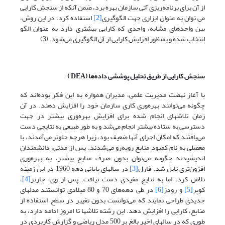
از آن برای برنامه‌ریزی آتی سازمان بهره برد، ضمن آنکه از سنجش کارایی
می توان به عنوان ابزاری جهت الگوگیری
[2]
استفاده کرد. در این روش،
بین واحدهای مشابه، واحدی که کارایی بیشتری دارد به عنوان الگو
انتخاب شده و بمنظور افزایش کارایی از آن الگوگیری می‌شود. (3)
سنجش کارایی از طریق تحلیل پوششی داده‌ها (
DEA
)
با آغاز نهضت مدیریت علمی، مدیران همواره به این فکر بوده‌اند که
چگونه می‌توانند بهره‌وری کاری سازمان خود را افزایش دهند. در آن
زمان تلاشهای انجام شده برای افزایش بهره‌وری بیشتر در جهت
دسترسی به ستاده بیشتر انجام می‌شد و به طور طبیعی به نتایجی دست
می‌یافتند که امکان اجرای آنها ضعیف بود، زیرا هرچه جلوتر می‌آمدند، با
معضلی به نام کمبود منابع روبه‌رو می‌شدند. پس از مدتی، دانشمندان
اندیشیدند چگونه می‌توان بدون صرف منابع بیشتر، به بهره‌وری
افزون‌تری نایل شد. فارل
[3]
در سالهای پایانی دهه 1960 در این زمینه
تلاش کرد، اما به نتایج مفیدی دست نیافت. پس از وی، چارنز
[4]
،
کوپر
[5]
و رودز
[6]
در طی دهه‌های 70 و 80 میلادی توانستند مدلهای
جدیدی طراحی نمایند که می‌توانست بدون تغییر در سطح استفاده از
منابع، کارایی را افزایش دهد. این رشته تلاشها تا امروز ادامه دارد، به
طوری که در سالهای اخیر بالغ بر 500 مدل ریاضی و گزارش کاربردی در