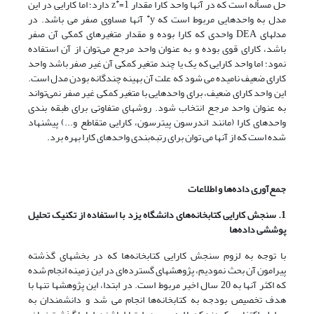
*
حل مسأله است که در آنها واحد کارا مقدار z
=1 دارد؛ اما کارایی در این
*
مدل به واحدهایی مربوط است که y
آنها مساوی صفر می باشد. در
مدلهای DEA واحدی که کارا بوده و مقدار متغیرهای کمکی آن صفر
باشد، کارای قوی بوده و به عنوان واحد مرجع می‌توان از آن استفاده
نمود؛ اما واحد کارایی که یک یا چند متغیر کمکی آن غیر صفر باشد واحد
کارای ضعیف نامیده می شود که علت آن بهینه چندگانه بودن مدل است.
این واحد کارای ضعیف، برای واحدهایی با متغیر کمکی غیر صفر نمی‌تواند
به عنوان واحد مرجع انتخاب شود. روشهای متفاوتی برای طبقه بندی
واحدهای کارا (مانند اندرسون پیترسون، کارایی متقاطع و...) پیشنهاد
شده است که از آنها می توان برای رتبه‌بندی واحدهای کارا بهره برد.
جمع‌آوری داده‌ها و اطلاعات
1. سنجش کارایی کتابخانه‌های دانشگاه یزد با استفاده از تکنیک تحلیل
پوششی داده‌ها
با توجه به لزوم سنجش کارایی کتابخانه‌ها که در بخشهای گذشته
پیرامون آن بحث نمودیم، پژوهشهای گسترده‌ای در این زمینه انجام شده
که اکثر آنها به 20 سال اخیر مربوط است. در ابتدا، این پژوهشها تنها با
هدف تخصیص بودجه به کتابخانه‌ها انجام می شد و دانشمندان به