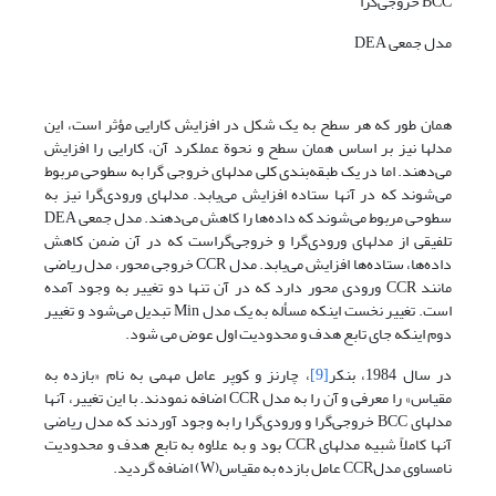
BCC خروجی‌گرا
مدل جمعی DEA
همان طور که هر سطح به یک شکل در افزایش کارایی مؤثر است، این
مدلها نیز بر اساس همان سطح و نحوة عملکرد آن، کارایی را افزایش
می‌دهند. اما در یک طبقه‌بندی کلی مدلهای خروجی گرا به سطوحی مربوط
می‌شوند که در آنها ستاده افزایش می‌یابد. مدلهای ورودی‌گرا نیز به
سطوحی مربوط می‌شوند که داده‌ها را کاهش می‌دهند. مدل جمعی DEA
تلفیقی از مدلهای ورودی‌گرا و خروجی‌گراست که در آن ضمن کاهش
داده‌ها، ستاده‌ها افزایش می‌یابد. مدل CCR خروجی محور، مدل ریاضی
مانند CCR ورودی محور دارد که در آن تنها دو تغییر به وجود آمده
است. تغییر نخست اینکه مسأله به یک مدل Min تبدیل می‌شود و تغییر
دوم اینکه جای تابع هدف و محدودیت اول عوض می شود.
در سال 1984، بنکر
[9]
، چارنز و کوپر عامل مهمی به نام «بازده به
مقیاس» را معرفی و آن را به مدل CCR اضافه نمودند. با این تغییر، آنها
مدلهای BCC خروجی‌گرا و ورودی‌گرا را به وجود آوردند که مدل ریاضی
آنها کاملاً شبیه مدلهای CCR بود و به علاوه به تابع هدف و محدودیت
نامساوی مدلCCR عامل بازده به مقیاس(W) اضافه گردید.