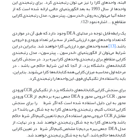
البته، واحدهای کارا را نیز می توان رتبه‌بندی کرد. برای رتبه‌بندی این
واحدها از سال 1993 به بعد الگوریتمهای جالبی ارائه شده است که از
جمله آنها می‌توان به روش «اندرسون ـ پیترسون»، مدل رتبه‌بندی کارایی
متقاطع و ... اشاره نمود (12).
یک رابطه قابل توجه در مدلهای DEA وجود دارد که طبق آن در مواردی
که تعداد واحدهای مورد ارزیابی کمتر از سه برابر تعداد ورودی و خروجی
باشد،
[13]
همه واحدهای مورد ارزیابی کارا خواهند شد. بنابراین در این
شرایط می‌توان از الگوریتمهای «اندرسون ـ پیترسون»، مدل رتبه‌بندی
کارایی متقاطع برای رتبه‌بندی واحدهای کارا بهره برد. در سنجش کارایی
کتابخانه‌های دانشگاه یزد، از آنجا که این شرایط حاکم می باشد ، در
مرحله اول محاسبه میزان کارایی همه کتابخانه‌ها کارا می‌شوند. بنابراین،
باید با استفاده از تکنیکهای فوق، این واحدها را رتبه‌بندی کرد.
برای سنجش کارایی کتابخانه‌های دانشگاه یزد، از تکنیکهای CCR ورودی
محور، CCR خروجی محور و DEA جمعی بهره برده‌ایم. از CCR ورودی
محور به این دلیل استفاده شده است که اگر شرط را برای سنجش
کارایی انتخاب کنیم، رتبه‌بندی واحدهای کارا به چه شکل می باشد؟ در
مقابل از CCR خروجی محور استفاده کردیم تا تعیین کنیم اگر شرط حاکم
باشد واحدهای کارا به چه شکل رتبه‌بندی خواهند شد. و در نهایت، از
مدل DEA جمعی بهره بردیم تا مشخص کنیم اگر شرط در تعیین کارایی
کتابخانه‌ها حاکم باشد، آنها به چه شکل رتبه‌بندی خواهند شد.