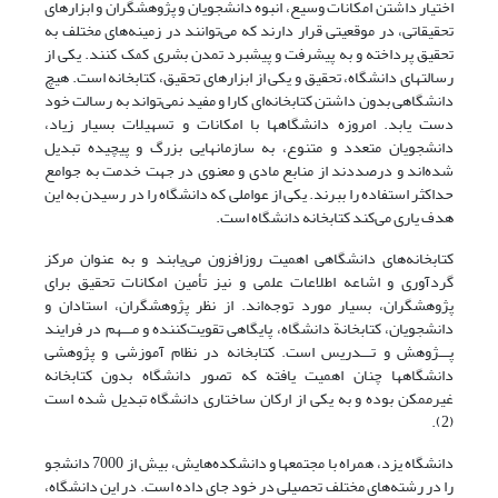
اختیار داشتن امکانات وسیع، انبوه دانشجویان و پژوهشگران و ابزارهای
تحقیقاتی، در موقعیتی قرار دارند که می‌توانند در زمینه‌های مختلف به
تحقیق پرداخته و به پیشرفت و پیشبرد تمدن بشری کمک کنند. یکی از
رسالتهای دانشگاه،‌ تحقیق و یکی از ابزارهای تحقیق، کتابخانه است. هیچ
دانشگاهی بدون داشتن کتابخانه‌ای کارا و مفید نمی‌تواند به رسالت خود
دست یابد. امروزه دانشگاهها با امکانات و تسهیلات بسیار زیاد،
دانشجویان متعدد و متنوع، به سازمانهایی بزرگ و پیچیده‌ تبدیل
شده‌اند و درصددند از منابع مادی و معنوی در جهت خدمت به جوامع
حداکثر استفاده را ببرند. یکی از عواملی که دانشگاه را در رسیدن به این
هدف یاری می‌کند کتابخانه دانشگاه است.
کتابخانه‌های دانشگاهی اهمیت روزافزون می‌یابند و به عنوان مرکز
گردآوری و اشاعه اطلاعات علمی و نیز تأمین امکانات تحقیق برای
پژوهشگران، بسیار مورد توجه‌اند. از نظر پژوهشگران، استادان و
دانشجویان، کتابخانة دانشگاه، پایگاهی تقویت‌کننده و مـــهم در فرایند
پـــژوهش و تـــدریس است. کتابخانه در نظام آموزشی و پژوهشی
دانشگاهها چنان اهمیت یافته که تصور دانشگاه بدون کتابخانه
غیرممکن بوده و به یکی از ارکان ساختاری دانشگاه تبدیل شده است
(2).
دانشگاه یزد، همراه با مجتمعها و دانشکده‌هایش، بیش از 7000 دانشجو
را در رشته‌های مختلف تحصیلی در خود جای داده است. در این دانشگاه،