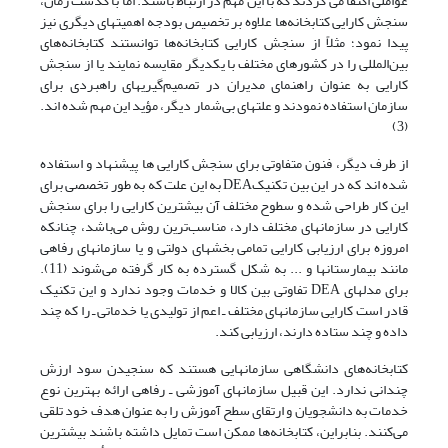
عواملی اکتفا می کردند که با این مهم در ارتباط باشند. اما با گذشت زمان،
سنجش کارایی کتابخانه‌ها علاوه بر تخصیص بودجه اهمیتهای دیگری نیز
پیدا نمود؛ مثلاً از سنجش کارایی کتابخانه‌ها توانستند کتابخانه‌های
بین‌المللی را در کشورهای مختلف با یکدیگر مقایسه نمایند یا از سنجش
کارایی به عنوان راهنمای مدیران در تصمیم‌گیریهای راهبردی برای
سازمان استفاده نمودند و علتهای بی‌شمار دیگر، مؤید این مهم شده اند.
(3)
از طرف دیگر، فنون متفاوتی برای سنجش کارایی ها پیشنهاد و استفاده
شده اند که در این بین تکنیکDEA به این علت که به طور تخصصی برای
این کار طراحی شده و سطوح مختلف آن بیشترین کارایی را برای سنجش
کارایی در سازمانهای مختلف دارد، مناسب‌ترین روش می‌باشد، چنانکه
امروزه برای ارزیابی کارایی تمامی بخشهای دولتی و یا سازمانهای رفاهی
مانند بیمارستانها و ... به شکل گسترده به کار گرفته می‌شوند (11).
برای مدلهای DEA تفاوتی بین کالا و خدمات وجود ندارد و این تکنیک
قادر است کارایی سازمانهای مختلف ـ اعم از تولیدی یا خدماتی ـ را که چند
داده و چند ستاده دارند، ارزیابی کند.
کتابخانه‌های دانشگاهی سازمانهایی هستند که سنجیدن سود ارزش
چندانی ندارد. این قبیل سازمانهای آموزشی ـ رفاهی ارائه بهترین نوع
خدمات به دانشجویان و ارتقای سطح آموزش را به عنوان هدف خود تلقی
می‌کنند. بنابراین، کتابخانه‌ها ممکن است تمایل داشته باشند بیشترین