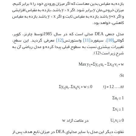
بازده به مقیاس بدین معناست که اگر میزان ورودی خود را x برابر کنیم،
میزان خروجی مان y برابر شود. اگر y > x باشد، بازده به مقیاس افزایشی
و اگر y=x باشد بازده به مقیاس ثابت و اگر y < x باشد بازده به مقیاس
کاهشی، خواهد بود.
مدل جمعی DEA مدلی است که در سال 1985توسط چارنز، کوپر،
گولانی
[10]
، سیفورد
[11]
واستورتس
[12]
معرفی گردید. این سطح،
تغییرات بیشتری نسبت به سطوح قبلی پیدا کرده و مدل ریاضی آن به
شرح زیر است (12).
Max y
=Σy
u
- Σx
v
+ w
1
r1
r
i1
i
St:
Σy
u
– Σx
v
+ w ≤ 0 (j = 1,2,……,n)
rj
r
ij
i
Σu
≥ 1
r
Σv
≥ 1
i
≥ 0 در علامت آزاد w
,v
U
r
i
تفاوت دیگر این مدل با سایر مدلهای DEA در میزان تابع هدف پس از