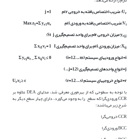
لازم را ارائه می‌دهد:
U
: ضریب اختصاص یافته به خروجی
r
ام
j =1
r
V
:ضریب اختصاص یافته به ورودی
i
ام
u
=Σ y
Max z
1
r1
r
i
y
:میزان خروجی
r
ام برای واحد تصمیم‌گیری
j
St:
rjj
X
: میزان ورودی
i
ام برای واحد تصمیم‌گیری
I
= 1
v
x
Σ
i
1
i
ij
i
= انواع ورودیهای سیستم
(i=1,2,…, m)
≤ 0
v
x
_ Σ
u
y
Σ
rj
r
ij
i
j
= انواع واحدهای تصمیم‌گیری
(j=1,2,…)
r
= انواع خروجیهای سیستم
(r=1,2,…, s)
≥ ε
,v
U
r
i
با توجه به سطوحی که از بهره‌وری معرفی شد، مدلهای DEA علاوه بر
CCR ورودی‌گرا که سطح را به وجود می‌آورد، دارای چهار سطح دیگر به
شرح زیر می‌باشند:
CCR خروجی‌گرا
BCC ورودی‌گرا