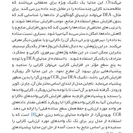
می‌کند(3). این مدلها یک تکنیک ویژه برای محققانی می‌باشند که
علاقه‌مندند کارایی چندستاده را در مقابل چند داده بررسی کنند. برای
مثال، DEA می‌تواند ترتیبهای گوناگونی از داده‌ها را شناسایی کند که
بدون افزایش سطح استفاده از منابع، موجب افزایش ستاده‌ها شوند؛ و
یا ترتیب های مختلفی از ستاده‌ها را تعیین کند که بدون افزایش منابع و با
کاهش داده‌ها، امکان دسترسی به آنها مهیا شود. بسیاری، نسبت ستاده
به داده را «بهره‌وری» و برخی دیگر آن را «کارایی» و یا عناوین دیگر معرفی
می‌کنند. در این پژوهش، به دنبال تفکیک این واژه ها از یکدیگر نیستیم،
بنابراین ممکن است در این مقاله واژه‌های بهره‌وری، کارایی و عملکرد،
مترادف با یکدیگر استفاده شوند. با استفاده از مدلهای DEA و با توجه
به پنج سطح مؤثر در افزایش کارایی، می‌توان کارایی را سنجید و
پیشنهادهایی برای بهبود آن مطرح نمود. در این مدلها اگر رویکرد
افزایش کارایی باشد، تکنیک DEA مدل CCR ورودی گرا را بدین منظور
پیشنهاد می‌نماید. نام این مدل از ابتدای اسامی مخترعان آن ـ چارنز، کوپر
و رودز ـ گرفته شده و بر آن است تا با توجه به این رویکرد، کارایی واحدها
را بسنجد و پیشنهادهای لازم به منظور افزایش کارایی واحدهای ناکارا و
رسانیدن آنها به کارایی واحدهای کارا (با رویکرد کاهش مقدار داده‌های
هر واحد مورد ارزیابی و حفظ همان سطح ستاده قبلی) را ارائه می دهد.
CCR ورودی‌گرا، از خانواده مدلهای برنامه ریزی خطی
[8]
است که با
استفاده از مدل زیر برای تک تک واحدهای مورد ارزیابی، کارایی را
سنجیده و بر اساس نتایج به دست آمده از حل این مدلها پیشنهادهای