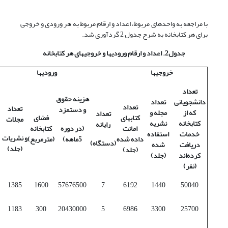
با مراجعه به واحدهای مربوط، اعداد و ارقام مربوط به هر ورودی و خروجی
برای هر کتابخانه به شرح جدول 2 گردآوری شد.
جدول2. اعداد و ارقام ورودیها و خروجیهای هر کتابخانه
خروجیها
ورودیها
تعداد
هزینه حقوق
دانشجویانی
تعداد
تعداد
تعداد
و دستمزد
که از
مجله و
تعداد
کتابهای
فضای
مجلات
کتابخانه
نشریه
رایانه
امانت
(در دوره
کتابخانه
خدمات
استفاده
و نشریات
داده شده
5ماهه)
(مترمربع)
(دستگاه)
دریافت
شده
(جلد)
(جلد)
کرده‌اند
(جلد)
(نفر)
1385
1600
57676500
7
6192
1440
50040
1183
300
20430000
5
6986
3300
25700