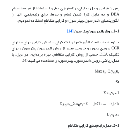
پس از طراحی و حل مدلهای برنامه‌ریزی خطی با استفاده از هر سه سطح
DEA و به دلیل کارا شدن تمام واحدها، برای رتبه‌بندی آنها از
الگوریتمهای «اندرسون ـ پیترسون» و کارایی متقاطع استفاده نمودیم.
1-1. روش اندرسون پیترسون
[14]
با توجه به ماهیت الگوریتمها و تکنیکهای سنجش کارایی برای مدلهای
CCR ورودی محور، و خروجی محور از روش اندرسون پیترسون و برای
تکنیک DEA جمعی از روش کارایی متقاطع، بهره برده‌ایم. در ذیل، با
مدل ریاضی، روش «اندرسون ـ پیترسون» را مشاهده می کنید (4).
Max z
=Σ y
u
k
rk
r
St:
Σ x
v
= 1
ik
i
Σ y
u
_ Σ x
v
≤ 0 j=(1,2,…..,n), j ≠ k
rj
r
ij
i
U
,v
≥ ε
r
i
2-1. مدل رتبه‌بندی کارایی متقاطع