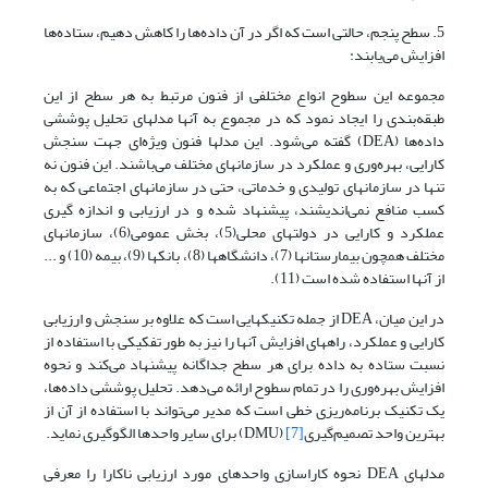
5. سطح پنجم، حالتی است که اگر در آن داده‌ها را کاهش دهیم، ستاده‌ها
افزایش می‌یابند:
مجموعه این سطوح انواع مختلفی از فنون مرتبط به هر سطح از این
طبقه‌بندی را ایجاد نمود که در مجموع به آنها مدلهای تحلیل پوششی
داده‌ها (DEA) گفته می‌شود. این مدلها فنون ویژه‌ای جهت سنجش
کارایی، بهره‌وری و عملکرد در سازمانهای مختلف می‌باشند. این فنون نه
تنها در سازمانهای تولیدی و خدماتی، حتی در سازمانهای اجتماعی که به
کسب منافع نمی‌اندیشند، پیشنهاد شده و در ارزیابی و اندازه گیری
عملکرد و کارایی در دولتهای محلی(5)، بخش عمومی(6)، سازمانهای
مختلف همچون بیمارستانها (7)، دانشگاهها (8)، بانکها (9)، بیمه (10) و ...
از آنها استفاده شده است (11).
در این میان، DEA از جمله تکنیکهایی است که علاوه بر سنجش و ارزیابی
کارایی و عملکرد، راههای افزایش آنها را نیز به طور تفکیکی با استفاده از
نسبت ستاده به داده برای هر سطح جداگانه پیشنهاد می‌کند و نحوه
افزایش بهره‌وری را در تمام سطوح ارائه می‌دهد. تحلیل پوششی داده‌ها،
یک تکنیک برنامه‌ریزی خطی است که مدیر می‌تواند با استفاده از آن از
بهترین واحد تصمیم‌گیری
[7]
(DMU) برای سایر واحدها الگوگیری نماید.
مدلهای DEA نحوه کاراسازی واحدهای مورد ارزیابی ناکارا را معرفی