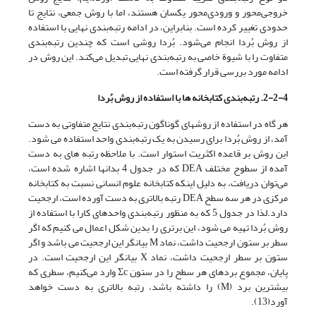
خروجی‌محور و ورودی‌محور یکسان هستند، اما با روش جمعی، نتایج تا
حدودی تغییر کرده است. بنابراین، در ادامه رتبه‌بندی نهایی با استفاده
از روش بُردا انجام می‌شود. بُردا روشی است که چندین رتبه‌بندی
متفاوت را با شیوة خاصی به رتبه‌بندی نهایی تبدیل می‌کند. این روش در
ادامه مورد بررسی قرار گرفته است.
2-2-4. رتبه‌بندی کتابخانه ها با استفاده از روش بُردا
هر گاه در استفاده از روشهای گوناگون رتبه‌بندی نتایج متفاوتی به دست
آمد، از روش بُردا برای رسیدن به یک رتبه‌بندی واحد استفاده می شود.
این روش بر قاعده اکثریت استوار است. با ملاحظه رتبه های به دست
آمده از سطوح مختلف DEA که در جدول 4 بدانها اشاره شده است،
می‌توان دریافت، به دلیل اینکه کتابخانه علوم انسانی نسبت به کتابخانه
مرکزی در هر سه سطح DEA رتبه بالاتری به دست آورده است، ارجحیت
دارد.لذا در جدول 5 که به منظور رتبه‌بندی واحدهای کارا با استفاده از
روش بُردا تهیه می شود، این برتری را بدین شکل اعمال می کنیم که اگر
سطر بر ستون ارجحیت داشت، نماد M بیانگر این ارجحیت می باشد و اگر
ستون بر سطر ارجحیت داشت، نماد X بیانگر این ارجحیت است. در
پایان، مجموع بردهای هر سطح را در ستون Σc وارد می‌کنیم، سطری که
بیشترین برد (M) را داشته باشد، رتبه بالاتری به دست خواهد
آورد(13).