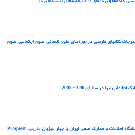
 داده‌ها و بُردا (مورد: کتابخانه‌های دانشگاه یزد)
جات کتابهای فارسی درحوزه‌های علوم انسانی، علوم اجتماعی، علوم
تی لیزا در سالهای 1990- 2005
بررسی و مقایسه رابط کاربر دو میزبان داخلی کتابخانه منطقه‌ای علوم و تکنولوژی و پژوهشگاه اطلاعات و مدارک علمی ایران با چهار میزبان خارجی: Proquest