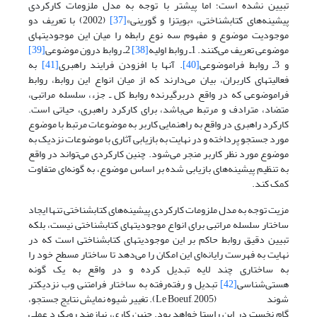
تبیین نشده است؛ اما پیشتر با توجه به مدل ملزومات کارکردی
پیشینه‌های کتابشناختی، «بویتزا و گورینی»
[37]
(2002) با تعریف دو
موجودیت موضوع و مفهوم سه نوع رابطه را میان این موجودیتهای
موضوعی تعریف می‌کنند. 1ـ روابط اولیه
[38]
2ـ روابط درون موضوعی
[39]
و 3ـ روابط فراموضوعی
[40]
. آنها با افزودن فرایند راهبری
[41]
به
فعالیتهای کاربران، بیان می‌دارند که از میان انواع این روابط، روابط
فراموضوعی که در واقع دربرگیرنده روابط کل ـ جزء، سلسله مراتبی،
متضاد، مترادف و مرتبط می‌باشد، برای کارکرد راهبری، حیاتی است.
کارکرد راهبری در واقع به راهنمایی کاربر به موضوعات مرتبط با موضوع
مورد جستجو پرداخته و در نهایت به بازیابی آثاری با موضوعات نزدیک به
موضوع مورد نظر کاربر منجر می‌شود. چنین کارکردی می‌تواند در واقع
به تنظیم پیشینه‌های بازیابی شده بر اساس موضوع، به گونه‌ای متفاوت
کمک کند.
مزیت توجه به مدل ملزومات کارکردی پیشینه‌های کتابشناختی تنها ایجاد
ساختار سلسله مراتبی برای انواع موجودیتهای کتابشناختی نیست، بلکه
تبیین دقیق روابط حاکم بر این موجودیتهای کتابشناختی است که در
نهایت به فهرست رایانه‌ای این امکان را می‌دهد تا ساختار مسطح خود را
به ساختاری چند لایه تبدیل کرده و در واقع به یک گونه
هستی‌شناسی
[42]
تبدیل و رفته‌رفته به ساختار فرامتنی وب نزدیکتر
شوند (Le Boeuf, 2005). تغییر شیوه نمایش نتایج جستجو،
گام نخست در این راستا خواهد بود. چنین کاری، نیازمند رویکرد عملی