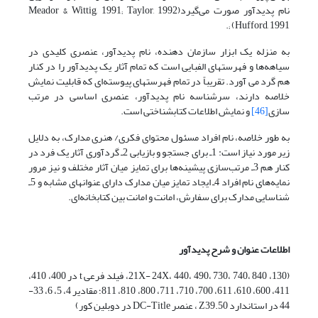
نام پدیدآور صورت می‌گیردMeador & Wittig, 1991; Taylor, 1992)
(Hufford, 1991;.
به منزله یک ابزار سازمان دهنده، نام پدیدآور، عنصری کلیدی در
سیاهه‌ها و فهرستهای الفبایی است که تمام آثار یک پدیدآور را در کنار
هم گرد می آورد. تقریباً در تمام فهرستهای پیوسته‌ای که قابلیت نمایش
خلاصه دارند، سرشناسه نام پدیدآور، عنصری اساسی در مرتب
سازی
[46]
و نمایش اطلاعات کتابشناختی است.
به طور خلاصه، نام افراد مسئول محتوای فکری/ هنری مدارک، به دلایل
زیر مورد نیاز است: 1ـ برای جستجو و بازیابی 2ـ گردآوری آثار یک فرد در
کنار هم 3ـ مرتب‌سازی پیشینه‌ها برای تمایز میان آثار مختلف و نیز مرور
نمایه‌های نام افراد 4ـ ایجاد تمایز میان مدارک دارای عنوانهای مشابه و 5ـ
شناسایی مدارک برای سفارش، امانت و امانت بین کتابخانه‌ای.
اطلاعات عنوان و شرح پدیدآور
(130، 21X- 24X، 440، 490، 730، 740، 840، فیلد فرعی t در 400، 410،
411، 600، 610، 611، 700، 710، 711، 800، 810، 811؛ مقادیر 4، 5، 6، 33-
44 در استاندارد Z39.50 ، عنصر DC-Title در دوبلین کور)