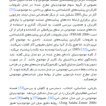
مفهومی از گروه سوم موجودیتهای مطرح شده در مدل ملزومات
کارکردی پیشینه‌های کتابشناختی به منظور پرداختن به موضوعیت
[31]
آثار در سال 2005 تشکیل شد. از دیگر اهداف این مدل، ایجاد چارچوبی
برای برقراری ارتباط داده‌های پیشینه‌های مستند موضوعی با نیازهای
کاربران و همچنین بررسی قابلیت به اشتراک گذاری و استفاده از
داده‌های مستند موضوعی در سطح بین‌المللی در کتابخانه و فراتر از آن
است (FRSAR, 2006). مدل ملزومات کارکردی پیشینه‌های کتابشناختی
و ملزومات کارکردی پیشینه‌های مستند، تاحدی به موضوع آثار
می‌پردازند، اما هیچ یک از آنها برای تحلیل مفهومی آثار کفایت نمی‌کنند.
«دلسی»
[32]
(2005) در این راستا توجه به سه نکته را پیشنهاد می‌کند:
1ـ کلیه موجودیتهای داده‌ای مطرح شده در دو مدل پیش گفته، باید
پاسخگوی تمام برداشتهای یک کاربر از موضوع باشد. 2ـ در صورت
تدوین و یا تکمیل مدلهای کنونی، کلیه ویژگیها و جنبه‌های مطرح در طراحی
و ساخت نقاط دسترسی موضوعی، در مدل جدید در نظر گرفته شوند. 3ـ
مدل مطرح شده بازنمونی عملی از روابط میان شناسه‌های موضوعی
فراهم کند.
بازیابی، شناسایی، انتخاب، دسترسی و کاوش و بررسی
[33]
هسته
اساسی فعالیتهای کاربران را در این مدل تشکیل می‌دهد. موجودیتهای
موضوعی در این مدل شامل شیء
[34]
، مفهوم
[35]
و واقعه
[36]
است
(Zeng, Salaba, Zumer, 2006). روابط دقیق میان این موجودیتها هنوز