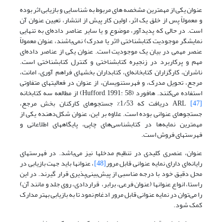
عنوان یکی از مهمترین مشخصه های مربوط به شناسایی و بازیابی اثر بوده
و معمولاً پس از خلق یک اثر، اولین کار پیش از انتشار، تعیین عنوان آن
است. در حالی که پدیدآور، موضوع و یا سایر عناصر داده‌ای به تنهایی
نمایشگر موجودیت کتابشناختی (اثر یا مدرک) نمی‌باشند، عنوان معمولاً
عنصر مهمی در بیان یک موجودیت است. عنوان یکی از عناصر داده‌ای
مهم و پرکاربرد در زنجیره کتابشناختی و کنترل کتابشناختی است.
ناشران، کارگزاران کتابخانه‌ای، کتابداران بخشهای فراهم آوری، امانت،
مرجع، تحویل مدرک، و فهرستنویسان، از عنوان در فعالیتهای متفاوتی
استفاده می‌کنند. هافورد (Hufford, 1991: 58) از مطالعه سه کتابخانه
[47]
ARL
دریافت که 1/53% جستجوهای کارکنان بخش مرجع،
جستجوهای عنوانی بوده است. علاوه بر این، عنوان شکل‌دهنده یکی از
مهمترین نمایه‌ها در کتابشناسی‌های چاپی، پایگاههای اطلاعاتی و
فهرستهای فروش است.
عنوان، عنصری کلیدی در تنظیم مدخلها نیز می‌باشد. در فهرستهای
رایانه‌ای دارای نمایه عنوانی قابل مرور
[48]
، عنوانها باید جهت بازیابی در
محل دقیق خود با درجه مناسبی از پیش‌بینی‌پذیری قرار گیرند. در این
راستا، انواع عنوانها (عنوان فرعی، برابر، قراردادی، روی جلد و مانند آن)
را می‌توان در نمایه عنوانی قابل مرور ادغام نمود تا به بازیابی بهتر مدارک
کمک شود.