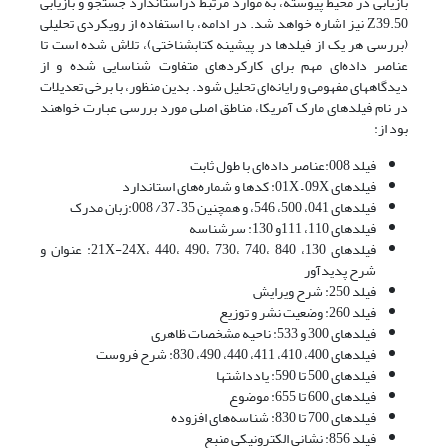
بازیابی در محیط پیوسته، به موارد مرتبط دراستاندارد جستجو و بازیابی
Z39.50 نیز اشاره خواهد شد. در ادامه، با استفاده از رویکردی تحلیلی
(بررسی هر یک از فیلدها در پیشینه کتابشناختی)، تلاش شده است تا
عناصر داده‌ای مهم برای کارکردهای متفاوت شناسایی شده و از
دیدگاههای مفهومی و رایانه‌ای تحلیل شود. بدین منظور، با برخی تعدیلات
در نام فیلدهای مارک آمریکا، مناطق اصلی مورد بررسی عبارت خواهند
بود از:
فیلد 008:عناصر داده‌ای با طول ثابت
فیلدهای 01X – 09X: کدها و شماره‌های استاندارد
فیلدهای 041، 500، 546، و همچنین 35 – 37/ 008:زبان مدرک
فیلدهای 110، 111و 130: سرشناسه
فیلدهای 130، 21X-24X، 440، 490، 730، 740، 840: عنوان و
شرح پدیدآور
فیلد 250: شرح ویرایش
فیلد 260: وضعیت نشر و توزیع
فیلدهای 300 و 533: ناحیه مشخصات ظاهری
فیلدهای 400، 410، 411، 440، 490، 830: شرح فروست
فیلدهای 500 تا 590: یادداشتها
فیلدهای 600 تا 655: موضوع
فیلدهای 700 تا 830: شناسه‌های افزوده
فیلد 856: نشانی الکترونیکی منبع