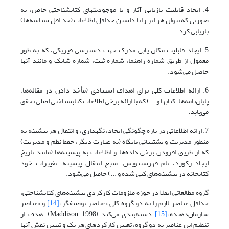
4. ایجاد قابلیت بازیابی آثار و یا موجودیتهای کتابشناختی خاص، به
صورتی که بتوان هر اثر را با داشتن حداقل اطلاعات (حد اقل شناسه‌ها)
بازیابی کرد.
5. ایجاد قابلیت مکان یابی مدرک جهت دسترسی فیزیکی، که به طور
معمول از طریق شماره راهنما، شماره ثبت، شماره شابک و مانند آنها
حاصل می‌شود.
6. ارائه اطلاعات کلی برای اهداف استنادی (مأخذ دادن در مقاله‌ها،
پایان‌نامه‌ها، کتابها و ...) که با ارائه برخی اطلاعات کتابشناختی اصلی تحقق
می‌یابد.
7. ارائه اطلاعاتی در بارة چگونگی ایجاد، نگهداری، و انتقال هر پیشینه به
منظور مدیریت و پشتیبانی پایگاه (به عبارت دیگر، حفظ نظم و مدیریت)
که از طریق افزودن برخی داده‌ها و اطلاعات به پیشینه‌ها (مانند تاریخ
ایجاد رکورد، نام فهرستنویس، منبع انتقال پیشینه، تغییرات خود
کتابخانه در پیشینه‌های کپی شده و ...) حاصل می‌شود.
گروه مطالعاتی ایفلا در حوزه ملزومات کارکردی پیشینه‌های کتابشناختی،
حداقل عناصر لازم را به دو گروه کلی «عناصر توصیفگر»
[14]
و «عناصر
سازمان‌دهنده»
[15]
دسته‌بندی می‌کند (Maddison, 1998). هدف از
تنظیم این عناصر به دو گروه، تعیین کارکردهای هر یک و تبیین نقش آنها