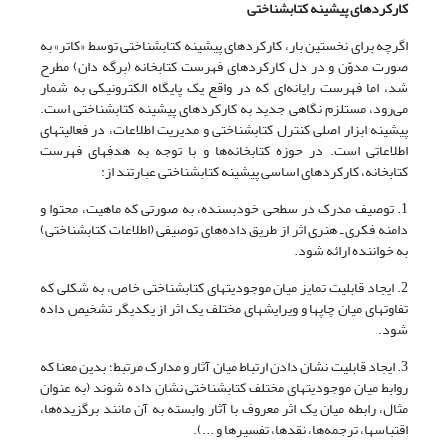
کارکردهای پیشینه کتابشناختی
اگرچه برای نخستین بار، کارکردهای پیشینه کتابشناختی توسط «کاتر» به
صورت مدوّن و در دل کارکردهای فهرست کتابخانه (برگه دان) مطرح
شد، اما فهرست رایانه‌ای که در واقع یک پایگاه الکترونیکی به شمار
می‌رود، مستلزم نگاهی جدید به کارکردهای پیشینه کتابشناختی است.
پیشینه ابزار اصلی کنترل کتابشناختی و مدیریت اطلاعات، در فعالیتهای
اطلاعاتی است. در حوزه کتابخانه‌ها و با توجه به هدفهای فهرست
کتابخانه، کارکردهای اساسی پیشینه کتابشناختی عبارتند از:
1. توصیف مدرک در سطحی خودبسنده، به صورتی که ماهیت، محتوا و
دامنه فکری ـ هنری اثر از طریق داده‌های توصیفی (اطلاعات کتابشناختی)
به خواننده ارائه شود.
2. ایجاد قابلیت تمایز میان موجودیتهای کتابشناختی خاص، به شکلی که
تفاوتهای میان چاپها و ویرایشهای مختلف یک اثر از یکدیگر تشخیص داده
شود.
3. ایجاد قابلیت نشان دادن ارتباط میان آثار و مدارک مرتبط؛ بدین معنا که
روابط میان موجودیتهای مختلف کتابشناختی نشان داده شوند (به عنوان
مثال، رابطه میان یک اثر معروف با آثار وابسته به آن مانند برگزیده‌ها،
اقتباسها، ترجمه‌ها، نقدها، تفسیرها و ...).