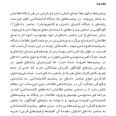
مقدمه
پیشینه‌ها (رکوردها) مبنای اصلی ذخیره و بازیابی در هر پایگاه اطلاعاتی
به شمار می‌روند. در پیشینه‌های یک پایگاه کتابشناختی (نظیر فهرست
رایانه‌ای یا پایگاه کتابهای ناشران و کتابفروشان)، عناصر داده‌ای
[1]
گوناگونی بر اساس نیاز و مطابق با استانداردهای مربوط ذخیره می‌شود.
بخش عمده‌ای از این عناصر داده‌ای از خود موجودیت (خود اثر یا منبع
اطلاعاتی) استخراج می‌گردند و بخشی نیز در مرحله تکمیل اطلاعات پایگاه
به پیشینه افزوده می‌شوند. نکته قابل توجه در این زمینه آن است که،
هرچند در طول یک قرن اخیر بویژه پس از توسعه فهرستهای رایانه‌ای و
فرمت مارک (فهرستنویسی ماشین‌خوان)، بر تعداد و تنوع عناصر داده‌ای
در پیشینه‌ها افزوده شده است، اما فهرستهای رایانه‌ای هنوز در
برآوردن نیازهای گوناگون کاربران مشکلاتی دارند که ناشی از عدم
تعریف کامل کارکردهای هر یک از عناصر داده‌ای است. شناسایی و تحلیل
کارکردی انواع عناصر داده‌ای در پیشینه کتابشناختی، به شناسایی
چگونگی عملکرد آن در سازماندهی اطلاعات یاری می‌رساند. این مقاله
تلاش دارد تا بر اساس عناصر اطلاعاتی (داده‌های کتابشناختی) که در
مرحله فهرستنویسی توصیفی و ورود اطلاعات در پایگاه به پیشینه‌های
کتابشناختی افزوده می‌شود و با توجه به نیازهای گوناگون، به تحلیل
محتوا و کارکرد این پیشینه‌ها بپردازد. بدین منظور، پیشینه کتابشناختی
به عناصر داده‌ای تشکیل دهنده آن (فیلدها و فیلدهای فرعی) تجزیه