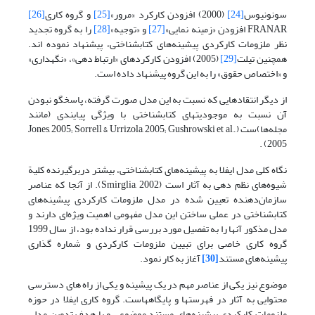
سونونیوس
[24]
(2000) افزودن کارکرد «مرور»
[25]
و گروه کاری
[26]
FRANAR افزودن «زمینه نمایی»
[27]
و «توجیه»
[28]
را به گروه تجدید
نظر ملزومات کارکردی پیشینه‌های کتابشناختی، پیشنهاد نموده اند.
همچنین تیلت
[29]
(2005) افزودن کارکردهای «ارتباط دهی»، «نگهداری»
و «اختصاص حقوق» را به این گروه پیشنهاد داده است.
از دیگر انتقادهایی که نسبت به این مدل صورت گرفته، پاسخگو نبودن
آن نسبت به موجودیتهای کتابشناختی با ویژگی پیایندی (مانند
مجله‌ها)ست (Jones, 2005; Sorrell & Urrizola, 2005; Gushrowski et al.,
2005) .
نگاه کلی مدل ایفلا به پیشینه‌های کتابشناختی، بیشتر دربرگیرنده کلیة
شیوه‌های نظم دهی به آثار است (Smirglia, 2002). از آنجا که عناصر
سازمان‌دهنده تعیین شده در مدل ملزومات کارکردی پیشینه‌های
کتابشناختی در عملی ساختن این مدل مفهومی اهمیت ویژه‌ای دارند و
مدل مذکور آنها را به تفصیل مورد بررسی قرار نداده بود، از سال 1999
گروه کاری خاصی برای تبیین ملزومات کارکردی و شماره گذاری
پیشینه‌های مستند
[30]
آغاز به کار نمود.
موضوع نیز یکی از عناصر مهم در یک پیشینه و یکی از راه های دسترسی
محتوایی به آثار در فهرستها و پایگاههاست. گروه کاری ایفلا در حوزه
ملزومات کارکردی پیشینه‌های مستند موضوعی و با هدف تدوین مدلی