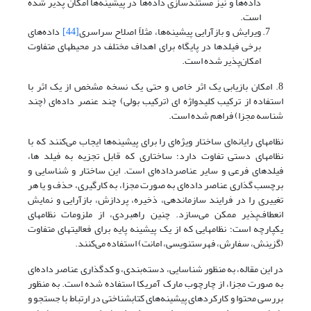
داده‌ها و نیز مستندسازی داده‌ها در پیشینه‌ها امکان پذیر شده
است.
ویرایش و بازآرایی پیشینه‌ها، مثلاً اصلاح سراسری
[44]
داده‌های
برخی فیلدها در پایگاه برای اهداف مختلف در محیطهای متفاوت
امکان‌پذیر شده است.
8. امکان بازیابی یک اثر خاص و حتی یک نسخه مشخص از یک اثر با
استفاده از ترکیب کلیدواژه ای (ترکیب بولی) چند عنصر داده‌ای (چند
شناسه مجزا) فراهم شده است.
نظامهای رایانه‌ای ساختار ویژه‌ای را برای پیشینه‌ها ایجاب می‌کنند که با
نظامهای دستی تفاوت دارد؛ ساختاری که قابل تجزیه به فیلد ها،
فیلدهای فرعی و سایر عناصرداده‌ای است. این ساختار و شناسایی و
برچسب گذاری عناصر داده‌ای به صورت مجزا، به کارگیری، حذف و یا هر
تغییری را در فرایند سازماندهی، ذخیره، پردازش، بازآرایی و نمایش
انعطاف‌پذیر ممکن می‌سازد. چنین راهبردی، از ملزومات نظامهای
یکپارچه است؛ نظامهایی که از یک پیشینه پایه برای فعالیتهای متفاوت
(گزینش، سفارش، فهرستنویسی، امانت) استفاده می‌کنند.
در این مقاله، به منظور شناسایی، دسته‌بندی، و کدگذاری عناصر داده‌ای
به صورت مجزا، از چارچوب مارک آمریکا استفاده شده است. به منظور
بررسی محتوا و کارکردهای پیشینه‌های کتابشناختی در ارتباط با جستجو و