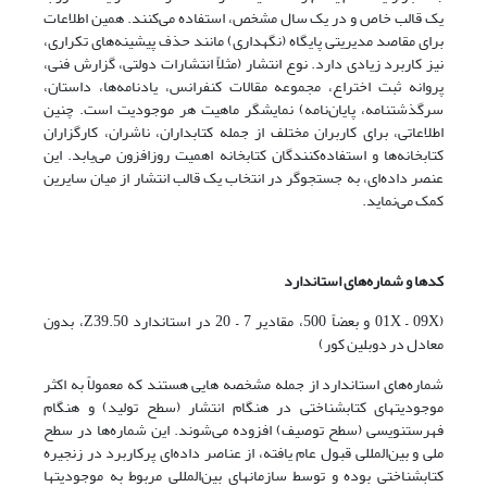
یک قالب خاص و در یک سال مشخص، استفاده می‌کنند. همین اطلاعات
برای مقاصد مدیریتی پایگاه (نگهداری) مانند حذف پیشینه‌های تکراری،
نیز کاربرد زیادی دارد. نوع انتشار (مثلاً انتشارات دولتی، گزارش فنی،
پروانه ثبت اختراع، مجموعه مقالات کنفرانس، یادنامه‌ها، داستان،
سرگذشتنامه، پایان‌نامه) نمایشگر ماهیت هر موجودیت است. چنین
اطلاعاتی، برای کاربران مختلف از جمله کتابداران، ناشران، کارگزاران
کتابخانه‌ها و استفاده‌کنندگان کتابخانه اهمیت روزافزون می‌یابد. این
عنصر داده‌ای، به جستجوگر در انتخاب یک قالب انتشار از میان سایرین
کمک می‌نماید.
کدها و شماره‌های استاندارد
(01X – 09X و بعضاً 500، مقادیر 7 – 20 در استاندارد Z39.50، بدون
معادل در دوبلین کور)
شماره‌های استاندارد از جمله مشخصه هایی هستند که معمولاً به اکثر
موجودیتهای کتابشناختی در هنگام انتشار (سطح تولید) و هنگام
فهرستنویسی (سطح توصیف) افزوده می‌شوند. این شماره‌ها در سطح
ملی و بین‌المللی قبول عام یافته، از عناصر داده‌ای پرکاربرد در زنجیره
کتابشناختی بوده و توسط سازمانهای بین‌المللی مربوط به موجودیتها