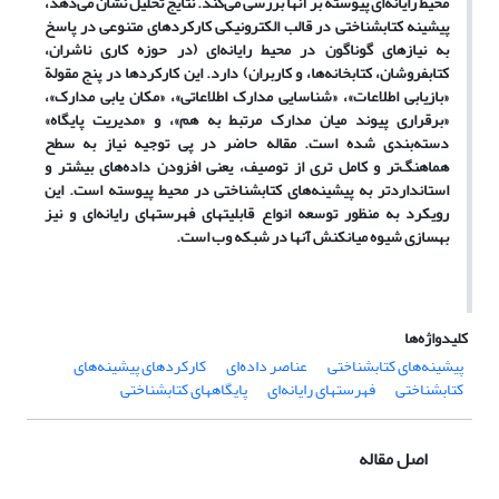
محیط رایانه‌ای پیوسته بر آنها بررسی می‌کند. نتایج تحلیل نشان می‌دهد،
پیشینه کتابشناختی در قالب الکترونیکی کارکردهای متنوعی در پاسخ
به نیازهای گوناگون در محیط رایانه‌ای (در حوزه کاری ناشران،
کتابفروشان، کتابخانه‌ها، و کاربران) دارد. این کارکردها در پنج مقولة
«بازیابی اطلاعات»، «شناسایی مدارک اطلاعاتی»، «مکان یابی مدارک»،
«برقراری پیوند میان مدارک مرتبط به هم»، و «مدیریت پایگاه»
دسته‌بندی شده است. مقاله حاضر در پی توجیه نیاز به سطح
هماهنگ‌تر و کامل تری از توصیف، یعنی افزودن داده‌های بیشتر و
استانداردتر به پیشینه‌های کتابشناختی در محیط پیوسته است. این
رویکرد به منظور توسعه انواع قابلیتهای فهرستهای رایانه‌ای و نیز
بهسازی شیوه میانکنش آنها در شبکه وب است.
کلیدواژه‌ها
پیشینه‌های کتابشناختی
عناصر داده‌ای
کارکردهای پیشینه‌های
کتابشناختی
فهرستهای رایانه‌ای
پایگاههای کتابشناختی
اصل مقاله