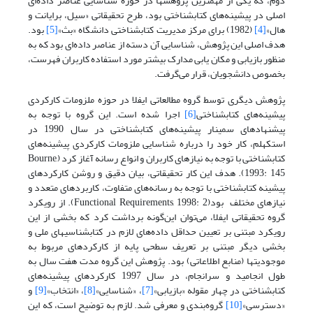
دوم، که یکی از مهمترین پژوهشها در حوزه شناسایی عناصر داده‌ای
اصلی در پیشینه‌های کتابشناختی بود، طرح تحقیقاتی «سیل، برایانت و
هال»
[4]
(1982) برای مرکز مدیریت کتابشناختی دانشگاه «بث»
[5]
بود.
هدف اصلی این پژوهش، شناسایی آن دسته از عناصر داده‌ای بود که به
منظور بازیابی و مکان یابی مدارک بیشتر مورد استفاده کاربران فهرست،
بخصوص دانشجویان، قرار می‌گرفت.
پژوهش دیگری توسط گروه مطالعاتی ایفلا در حوزه ملزومات کارکردی
پیشینه‌های کتابشناختی
[6]
اجرا شده است. این گروه با توجه به
پیشنهادهای سمینار پیشینه‌های کتابشناختی در سال 1990 در
استکهلم، کار خود را درباره شناسایی ملزومات کارکردی پیشینه‌های
کتابشناختی با توجه به نیازهای کاربران و انواع رسانه آغاز کرد (Bourne,
1993: 145). هدف این کار تحقیقاتی، بیان دقیق و روشن کارکردهای
پیشینه کتابشناختی با توجه به رسانه‌های متفاوت، کاربردهای متعدد و
نیازهای مختلف بود(Functional Requirements, 1998: 2). از رویکرد
گروه تحقیقاتی ایفلا، می‌توان این‌گونه برداشت کرد که بخشی از این
رویکرد مبتنی بر تعیین حداقل داده‌های لازم در کتابشناسیهای ملی و
بخشی دیگر مبتنی بر تعریف سطحی پایه از کارکردهای مربوط به
موجودیتها (منابع اطلاعاتی) بود. پژوهش این گروه مدت هفت سال به
طول انجامید و سرانجام، در سال 1997 کارکردهای پیشینه‌های
کتابشناختی در چهار مقوله «بازیابی»
[7]
، «شناسایی»
[8]
، «انتخاب»
[9]
و
«دسترسی»
[10]
گروه‌بندی و معرفی شد. لازم به توضیح است، که این