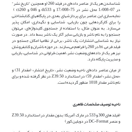
شناساندن هر یک از عناصر داده‌ای در فیلد 260 (و همچنین "تاریخ نشر"
در 07-1/008 محل نشر در 75-17/008 و 533$d و 046 و 260$c )
نمایه‌سازی این عناصر برای پردازشهای بعدی در پایگاههای کتابشناختی
را برای کارکردهایی چون بازیابی، شناسایی و نگهداری، امکان پذیر
می‌سازد. به عنوان مثال، با استفاده از جستجوی کلیدواژه‌ای، می‌توان
جستجو را به نام ناشر و بازیابی سایر آثار یک ناشر بسط داد. در صورت
نیاز به شناسایی انتشارات یک ناشر، برخی از نظامها امکان جستجو در
فیلد فرعی $b در 260 را فراهم می‌سازند. در حوزه ناشران و کتابفروشان
نیز هر یک از داده‌های وضعیت نشر، اهمیت فراوانی در شناسایی، بازیابی
و مدیریت پایگاه دارد.
از میان عناصر داده‌ای ناحیه وضعیت نشر، «تاریخ انتشار» (مقدار 31) و
«محل نشر» (مقدار 59) در استاندارد Z39.50 در نظر گرفته شده و برای
نام ناشر مقدار 1018 منظور گردیده است.
ناحیه توصیف مشخصات ظاهری
(فیلد های 300 و 533 در مارک آمریکا؛ بدون مقدار در استاندارد Z39.50
و عنصر DC-Format در دوبلین کور)