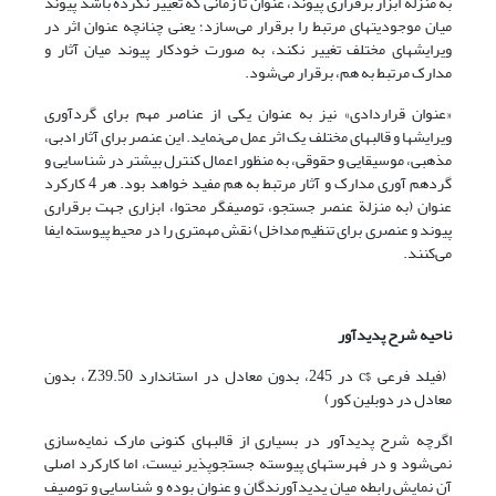
به منزله ابزار برقراری پیوند، عنوان تا زمانی که تغییر نکرده باشد پیوند
میان موجودیتهای مرتبط را برقرار می‌سازد؛ یعنی چنانچه عنوان اثر در
ویرایشهای مختلف تغییر نکند، به صورت خودکار پیوند میان آثار و
مدارک مرتبط به هم، برقرار می‌شود.
«عنوان قراردادی» نیز به عنوان یکی از عناصر مهم برای گردآوری
ویرایشها و قالبهای مختلف یک اثر عمل می‌نماید. این عنصر برای آثار ادبی،
مذهبی، موسیقایی و حقوقی، به منظور اعمال کنترل بیشتر در شناسایی و
گردهم آوری مدارک و آثار مرتبط به هم مفید خواهد بود. هر 4 کارکرد
عنوان (به منزلة عنصر جستجو، توصیفگر محتوا، ابزاری جهت برقراری
پیوند و عنصری برای تنظیم مداخل) نقش مهمتری را در محیط پیوسته ایفا
می‌کنند.
ناحیه شرح پدیدآور
(فیلد فرعی $c در 245، بدون معادل در استاندارد Z39.50 ، بدون
معادل در دوبلین کور)
اگرچه شرح پدیدآور در بسیاری از قالبهای کنونی مارک نمایه‌سازی
نمی‌شود و در فهرستهای پیوسته جستجوپذیر نیست، اما کارکرد اصلی
آن نمایش رابطه میان پدیدآورندگان و عنوان بوده و شناسایی و توصیف