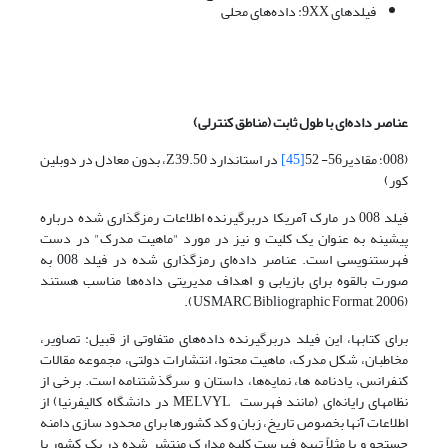
فیلدهای 9XX: داده‌های محلی
عناصر داده‌ای با طول ثابت (مناطق کنترلی)
(008؛ مقادیر56- 52
[45]
در استاندارد Z39.50، بدون معادل در دوبلین
کور)
فیلد 008 در مارک آمریکا دربرگیرنده اطلاعات رمزگذاری شده درباره
پیشینه به عنوان یک کلیت و نیز در مورد "ماهیت مدرک" در دست
فهرستنویسی است. عناصر داده‌ای رمزگذاری شده در فیلد 008 به
صورت بالقوه برای بازیابی و اهداف مدیریتی داده‌ها مناسب هستند
(USMARC Bibliographic Format, 2006).
برای کتابها، این فیلد دربرگیرنده داده‌های متفاوتی از قبیل: تصاویر،
مخاطبان، شکل مدرک، ماهیت محتوا، انتشارات دولتی، مجموعه مقالات
کنفرانس، یادنامه ها، نمایه‌ها، داستان و سرگذشتنامه است. برخی از
نظامهای رایانه‌ای (مانند فهرست MELVYL در دانشگاه کالیفرنیا) از
اطلاعات آنها بخصوص تاریخ، زبان و کد کشورها برای محدود سازی دامنه
جستجو و یا مثلاً تهیه فهرست کلیه مدارک منتشر شده در یک کشور با