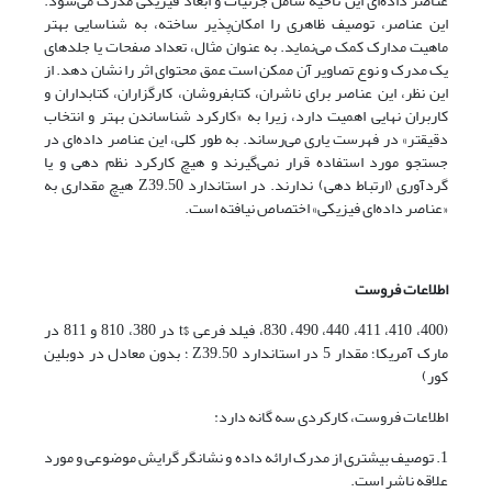
عناصر داده‌ای این ناحیه شامل جزئیات و ابعاد فیزیکی مدرک می‌شود.
این عناصر، توصیف ظاهری را امکان‌پذیر ساخته، به شناسایی بهتر
ماهیت مدارک کمک می‌نماید. به عنوان مثال، تعداد صفحات یا جلدهای
یک مدرک و نوع تصاویر آن ممکن است عمق محتوای اثر را نشان دهد. از
این نظر، این عناصر برای ناشران، کتابفروشان، کارگزاران، کتابداران و
کاربران نهایی اهمیت دارد، زیرا به «کارکرد شناساندن بهتر و انتخاب
دقیقتر» در فهرست یاری می‌رساند. به طور کلی، این عناصر داده‌ای در
جستجو مورد استفاده قرار نمی‌گیرند و هیچ کارکرد نظم دهی و یا
گردآوری (ارتباط دهی) ندارند. در استاندارد Z39.50 هیچ مقداری به
«عناصر داده‌ای فیزیکی» اختصاص نیافته است.
اطلاعات فروست
(400، 410، 411، 440، 490، 830، فیلد فرعی $t در 380، 810 و 811 در
مارک آمریکا؛ مقدار 5 در استاندارد Z39.50 ؛ بدون معادل در دوبلین
کور)
اطلاعات فروست، کارکردی سه گانه دارد:
1. توصیف بیشتری از مدرک ارائه داده و نشانگر گرایش موضوعی و مورد
علاقه ناشر است.