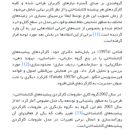
گروه‌بندی بر مبنای گستره نیازهای کاربران طراحی شده و کلیه
کارکردهای هر پیشینه کتابشناختی را از نظر کاربر نهایی شامل می‌شود.
از زمان تصویب این طرح توسط ایفلا بررسیهای بسیاری در زمینه‌های
مختلف به منظور تشخیص نقاط ضعف و قوت این مدل در سطح کلان و خرد
انجام شده و بخصوص از جنبه‌های اجرایی انتقادهایی نیز به آن وارد
گردیده است.
[11]
برخی از این انتقادها در بخش بعد مورد توجه قرار
گرفته است.
فتاحی (1997a) در پایان‌نامه دکترای خود، کارکردهای پیشینه‌های
کتابشناختی را در پنج گروه «بازیابی»، «شناسایی»، «پیوند دهی»،
«مکان‌یابی»، و «سازماندهی/ ردیف سازی/ محدودسازی»
[12]
مورد
بررسی و تحلیل قرار داد. وی در همایش بین‌المللی اصول و قواعد
فهرستنویسی انگلو ـ امریکن (Fattahi, 1997b) کارکرد دیگری را تحت
عنوان «مدیریت» به کارکردهای قبلی افزود.
در سال 2002 گروه کاری «ملزومات کارکردی پیشینه‌های کتابشناختی»،
طرحی را به منظور پشتیبانی و توسعه یک مدل مفهومی آغاز کرد؛ اما از
سال 2003 نام این گروه به «گروه بازنگری در ملزومات کارکردی
پیشینه‌های کتابشناختی»
[13]
تغییر یافت که یکی از فعالیتهای آن
روزآمدسازی و اعمال برخی تغییرات در مدل ملزومات کارکردی
پیشینه‌های کتابشناختی است.