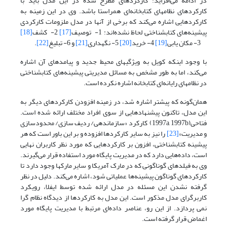
در ادامه می‌افزاید: کارکردهای مطرح شده در این مدل باید با
کارکردهای نظامهای کتابخانه‌ای همراستا باشد. وی در این زمینه به
کارکردهایی اشاره می‌کند که برخی از آنها در مدل ملزومات کارکردی
پیشینه‌های کتابشناختی لحاظ نشده‌اند: 1- توصیف
[17]
2- کشف
[18]
3- مکان یابی
[19]
4- خرید
[20]
5- نگهداری
[21]
و 6- تبلیغ
[22]
.
با وجود اینکه کویل به ویژگیهای محیط جدید و پیامدهای آن اشاره
می‌کند، اما به طور مشخص به مسائل مدیریتی پیشینه‌های کتابشناختی
در نظامهای رایانه‌ای کتابخانه اشاره نکرده است.
همان‌گونه که پیشتر اشاره شد، در زمینه افزودن کارکردهای دیگر به
این مدل، تاکنون پیشنهادهایی از سوی افراد مختلف ارائه شده است.
فتاحی(1997a, 1997b) کارکرد «سازماندهی/ ردیف سازی/ محدودسازی
و مدیریت»
[23]
را نیز به سایر کارکردها افزوده و بر این باور است که هر
پیشینه کتابشناختی، افزون بر کارکردهایی که مورد نظر کاربران نهایی
است، داده‌هایی دارد که در مدیریت پایگاه مورد استفاده قرار می‌گیرند.
وی به فیلدهای گوناگونی که در مارک آمریکا و سایر مارکها وجود دارد تا
کارکردهای گوناگون پیشینه‌ها عملیاتی شود، اشاره می‌کند. دلیل در نظر
گرفته نشدن این مسئله در مدل ارائه شده توسط ایفلا، رویکرد
کاربرگرای مدل مذکور است. این مدل به کارکردها از دیدگاه نظام گرا
نمی پردازد. از این رو، عناصر داده‌ای مرتبط با مدیریت پایگاه مورد
اغماض قرار گرفته است.