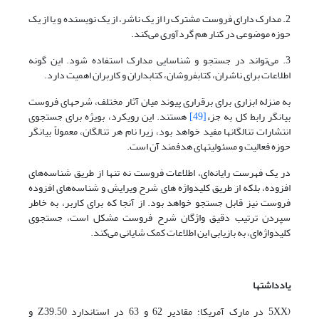
2. مدارک دارای فروست مشترک را از یک ناشر، از یک نویسنده و یا از یک
حوزه موضوعی در کنار هم گردآوری می‌کند.
3. می‌تواند در جستجو و شناسایی مدارک استفاده شود. این گونه
اطلاعات برای ناشران، کتابفروشان، کتابداران و کاربران اهمیت دارد.
به منزله ابزاری برای برقراری پیوند میان آثار مختلف، شرحهای فروست
بیانگر رابط کل به جزء
[49]
هستند. این رویکرد، بویژه برای جستجوی
انتشارات تنالگانها مفید خواهد بود، زیرا نام هر تنالگان، معمولاً بیانگر
حوزه فعالیت و مسئولیتهای هدفمند آن است.
در یک فهرست رایانه‌ای، اطلاعات فروست نه تنها از طریق شناسه‌های
افزوده، بلکه از طریق کلیدواژه های شرح ویرایش و شناسه‌های افزوده
فروست نیز قابل جستجو خواهد بود. از آنجا که برای کاربر، به خاطر
سپردن ترتیب دقیق واژگان شرح فروست مشکل است، جستجوی
کلیدواژه‌ای، به بازیابی این اطلاعات کمک شایانی می‌کند.
یادداشتها
(5XX در مارک آمریکا؛ مقادیر 62 و 63 در استاندارد Z39.50 و