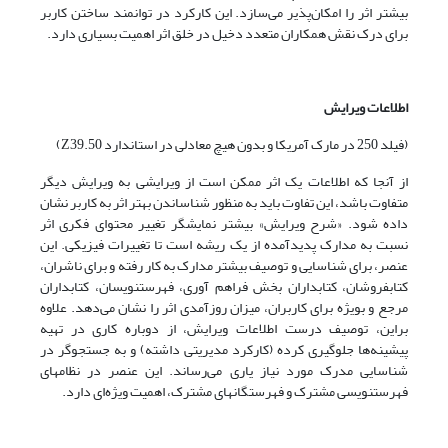
بیشتر اثر را امکان‌پذیر می‌سازد. این کارکرد در توانمند ساختن کاربر
برای درک نقش همکاران متعدد دخیل در خلق اثر اهمیت بسیاری دارد.
اطلاعات ویرایش
(فیلد 250 در مارک آمریکا و بدون هیچ معادلی در استاندارد Z39.50)
از آنجا که اطلاعات یک اثر ممکن است از ویرایشی به ویرایش دیگر
متفاوت باشد، این تفاوت باید به منظور شناساندن بهتر اثر به کاربر نشان
داده شود. «شرح ویرایش» بیشتر نمایشگر تغییر محتوای فکری اثر
نسبت به مدارک پدیدآمده از یک ریشه است تا تغییرات فیزیکی. این
عنصر، برای شناسایی و توصیف بیشتر مدارک به کار رفته و برای ناشران،
کتابفروشان، کتابداران بخش فراهم آوری، فهرستنویسان، کتابداران
مرجع و بویژه برای کاربران، میزان روزآمدی اثر را نشان می‌دهد. علاوه
براین، توصیف درست اطلاعات ویرایش، از دوباره کاری در تهیه
پیشینه‌ها جلوگیری کرده (کارکرد مدیریتی داشته) و به جستجوگر در
شناسایی مدرک مورد نیاز یاری می‌رساند. این عنصر در نظامهای
فهرستنویسی مشترک و فهرستگانهای مشترک، اهمیت ویژه‌ای دارد.