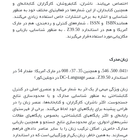
اختصاص می‌یابند. ناشران، کتابفروشان، کارگزاران کتابخانه‌ای و
همچنین کتابداران، از این شماره‌ها در فعالیتهای مختلف خود به منظور
شناسایی و اشاره به برخی انتشارات خاص استفاده زیادی می‌کنند.
همانندISBN و ISSN ، شماره‌های کنترلی و رده‌بندی، هم در مارک
آمریکا و هم در استاندارد Z39.50 ، به منظور شناسایی، بازیابی و
مکان‌یابی مورد استفاده قرار می‌گیرند.
زبان مدرک
(041، 500، 546، و همچنین 35 – 37/ 008 در مارک آمریکا؛ مقدار 54 در
استاندارد Z39.50 ، عنصر DC-Language در دوبلین کور)
زبان ویژگی مهمی از یک اثر به شمار می‌آید و عنصری اصلی در کنترل
کتابشناختی به منظور شناسایی مدارک و یا محدودسازی نتایج
جستجوست. اکثر ناشران، کارگزاران، و کتابخانه‌ها، عنصر زبان را در
طراحی پیشینه برای پایگاههای خود لحاظ می‌کنند. برخی از فهرستهای
رایانه‌ای و اکثر پایگاههای کتابشناختی، بخصوص پایگاههای مقالات
نشریه‌های ادواری، برای محدودسازی نتایج جستجو و همچنین بازیابی
مدارک خاص‌تر، امکان ترکیب زبان را با سایر عناصر داده‌ای فراهم
می‌سازند. به همین خاطر، زبان یکی از ویژگیهایی است که در استاندارد