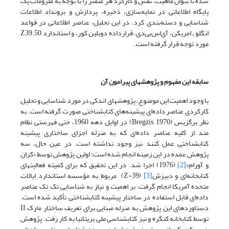
شده تا بتوان ماهیت، نقش و کارکرد هر عنصر را با توجه به ملزومات یک
پایگاه اطلاعاتی در نمایه‌سازی، ذخیره، پردازش و برونداد اطلاعات
شناسایی و دسته‌بندی کرد. در این تحلیل، عناصر اطلاعاتی در قواعد
انگلو ـ امریکن، آی‌اس‌بی‌دی، قرارداده دوبلین کور، و استاندارد Z39.50
مورد توجه قرار گرفته است.
سابقه این مفهوم و پژوهشهای پیرامون آن
با وجود اهمیت این موضوع، پژوهشهای اندکی در مورد شناسایی و تحلیل
کارکردی عناصر داده‌ای پیشینه‌های کتابشناختی صورت گرفته است. به
نظر برگزیس (Bregzis, 1970) در اوایل دهه 1960، حتی فهرستی نظام
مند از کلیه عناصر داده‌ای که به منزله اجزای ساختاری پیشینه
کتابشناختی عمل کنند نیز وجود نداشته است. در عین حال، سه
پژوهش عمده در این زمینه انجام شده است: اولین پژوهش توسط «کران
و آورام»
[2]
(1976) اجرا شد. در این تحقیق که برای کمیته فعالیتهای
کتابخانه‌ای و دبیزش
[3]
(Z-39) مربوط به مؤسسه استاندارد ایالات
متحده آمریکا انجام گرفت، بر اهمیت و نیاز به شناسایی تک تک عناصر
داده‌ای قابل استفاده در ساختار پیشینه کتابشناختی تأکید شده است.
دستاوردهای این پژوهش به منزله مبنایی برای تعریف ساختار مارک II
توسط کتابخانه کنگره و نیز کتابشناسی ملی بریتانیا به کار رفت. پژوهش