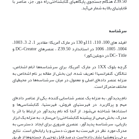
Z39.50 هنگام جستجوی پایگاههای کتابشناختی راه دور، جزء عناصر با
قابلیتهای بالا به شمار می‌آید.
سرشناسه
(فیلد های 100، 110، 111و 130 در مارک آمریکا؛ مقادیر 1، 2، 3، 1003،
1004، 1005، 1006 در استاندارد Z39.50 ، عنصرهای DC-Creator و
DC- Title در دوبلین کور)
گرچه بلوک 1XX در مارک آمریکا، برای سرشناسه‌ها (نام اشخاص،
تنالگان، کنفرانسها) تعریف شده، این بخش از مقاله بر نام اشخاص به
منزله عنصر داده‌ای اصلی و معمول در میان سرشناسه‌ها در محیطهای
مختلف متمرکز است.
نام پدیدآور، به منزله یک عنصر شناسایی کننده، یکی از عناصر داده‌ای
مهم و پرکاربرد در فهرستهای فروش، فهرستها، کتابشناسی‌ها و
استنادها شناخته می‌شود. از آنجا که نام پدیدآور در ارتباط با اثر یا
مدرک، بخش مهمی از پیشینه کتابشناختی را می‌سازد، به منزله یک ابزار
بازیابی، سرشناسه پدیدآور، عنصری ضروری برای ایجاد دسترسی به
مدرک مورد نظر در فهرست به صورت دستی و یا رایانه‌ای است. نتایج
برخی پژوهشها نشان داده است درصد قابل توجهی از جستجوها از طریق