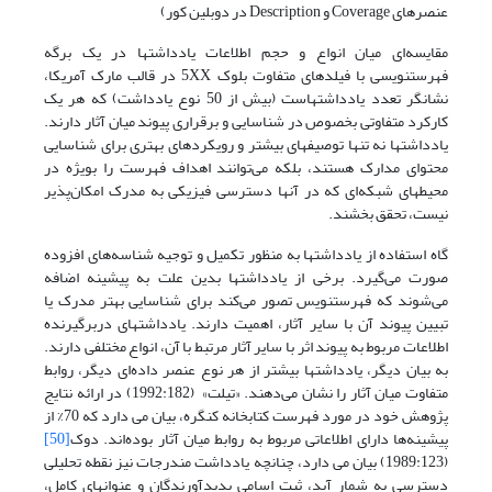
عنصرهای Coverage و Description در دوبلین کور)
مقایسه‌ای میان انواع و حجم اطلاعات یادداشتها در یک برگه
فهرستنویسی با فیلدهای متفاوت بلوک 5XX در قالب مارک آمریکا،
نشانگر تعدد یادداشتهاست (بیش از 50 نوع یادداشت) که هر یک
کارکرد متفاوتی بخصوص در شناسایی و برقراری پیوند میان آثار دارند.
یادداشتها نه تنها توصیفهای بیشتر و رویکردهای بهتری برای شناسایی
محتوای مدارک هستند، بلکه می‌توانند اهداف فهرست را بویژه در
محیطهای شبکه‌ای که در آنها دسترسی فیزیکی به مدرک امکان‌پذیر
نیست، تحقق بخشند.
گاه استفاده از یادداشتها به منظور تکمیل و توجیه شناسه‌های افزوده
صورت می‌گیرد. برخی از یادداشتها بدین علت به پیشینه اضافه
می‌شوند که فهرستنویس تصور می‌کند برای شناسایی بهتر مدرک یا
تبیین پیوند آن با سایر آثار، اهمیت دارند. یادداشتهای دربرگیرنده
اطلاعات مربوط به پیوند اثر با سایر آثار مرتبط با آن، انواع مختلفی دارند.
به بیان دیگر، یادداشتها بیشتر از هر نوع عنصر داده‌ای دیگر، روابط
متفاوت میان آثار را نشان می‌دهند. «تیلت» (1992:182) در ارائه نتایج
پژوهش خود در مورد فهرست کتابخانه کنگره، بیان می دارد که 70% از
پیشینه‌ها دارای اطلاعاتی مربوط به روابط میان آثار بوده‌اند. دوک
[50]
(1989:123) بیان می دارد، چنانچه یادداشت مندرجات نیز نقطه تحلیلی
دسترسی به شمار آید، ثبت اسامی پدیدآورندگان و عنوانهای کامل،