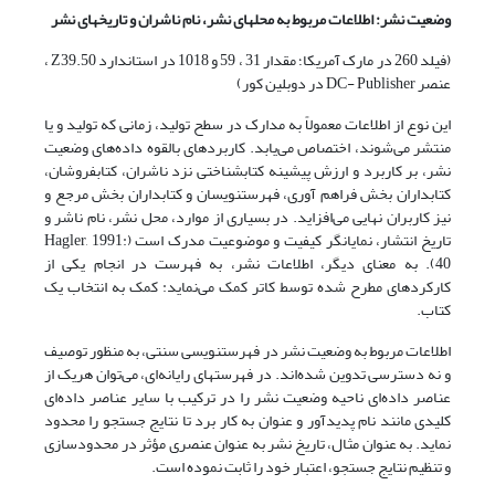
وضعیت نشر: اطلاعات مربوط به محلهای نشر، نام ناشران و تاریخهای نشر
(فیلد 260 در مارک آمریکا؛ مقدار 31 ، 59 و 1018 در استاندارد Z39.50 ،
عنصر DC- Publisher در دوبلین کور)
این نوع از اطلاعات معمولاً به مدارک در سطح تولید، زمانی که تولید و یا
منتشر می‌شوند، اختصاص می‌یابد. کاربردهای بالقوه داده‌های وضعیت
نشر، بر کاربرد و ارزش پیشینه کتابشناختی نزد ناشران، کتابفروشان،
کتابداران بخش فراهم آوری، فهرستنویسان و کتابداران بخش مرجع و
نیز کاربران نهایی می‌افزاید. در بسیاری از موارد، محل نشر، نام ناشر و
تاریخ انتشار، نمایانگر کیفیت و موضوعیت مدرک است (Hagler, 1991:
40). به معنای دیگر، اطلاعات نشر، به فهرست در انجام یکی از
کارکردهای مطرح شده توسط کاتر کمک می‌نماید: کمک به انتخاب یک
کتاب.
اطلاعات مربوط به وضعیت نشر در فهرستنویسی سنتی، به منظور توصیف
و نه دسترسی تدوین شده‌اند. در فهرستهای رایانه‌ای، می‌توان هریک از
عناصر داده‌ای ناحیه وضعیت نشر را در ترکیب با سایر عناصر داده‌ای
کلیدی مانند نام پدیدآور و عنوان به کار برد تا نتایج جستجو را محدود
نماید. به عنوان مثال، تاریخ نشر به عنوان عنصری مؤثر در محدودسازی
و تنظیم نتایج جستجو، اعتبار خود را ثابت نموده است.