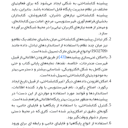
پیشینه کتابشناختی به شکلی ایجاد می‌شود که برای فعالیتهای
مختلف در نظام مدیریت پایگاه قابل استفاده باشد. بنابراین، باید
پیشینه کتابشناختی نیازهای ناشران، کتابفروشان، کتابداران
بخشهای فراهم آوری، فهرستنویسی، مرجع، امانت بین کتابخانه‌ای،
و مهمتر از همه نیازهای کاربران نهایی را در محیط شبکه‌ای برآورده
سازد.
کار تبادل پیشینه‌های کتابشناختی میان بخشهای مختلف یک نظام و
نیز میان چند نظام با استفاده از استانداردهای تبادل داده مانند
(ISO2709) و انواع فرمتهای مارک تسهیل شده است.
با امکان غنی‌سازی پیشینه‌ها
[43]
از طریق افزودن اطلاعاتی از قبیل
فهرست مندرجات، خلاصه، نقدها، نمایه‌های پایانی کتاب و حتی
متن کامل به شکل الکترونیکی، شناسایی بیشتر و دسترسی بهتر
به موجودیتهای کتابشناختی تسهیل شده است.
امکان افزودن داده‌های دیگر (غیرکتابشناختی، از قبیل تاریخ ایجاد
رکورد، اصلاح رکورد، نام فهرستنویس یا وارد کننده اطلاعات،
استانداردها و قواعد مورد استفاده و مواردی از این دست) در
پیشینه‌ها به منظور مدیریت بهتر پایگاه اطلاعاتی فراهم شده است.
کنترل کتابشناختی، با استفاده از پایگاهها و فایلهای جانبی، به
گونه‌ای دقیق تر امکان‌پذیر شده است، کاری که در محیط دستی
بسیار دشوار و وقت‌گیر بود.
استفاده از انواع پایگاهها و فایلهای جانبی و رابطه ای برای ورود