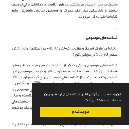
قابلیت بازیابی را بهبود می بخشد. به طور خلاصه، یادداشتها برای توصیف
بیشتر و شناسایی بهتر یک مدرک و همچنین نمایش واضح‌تر روابط
کتابشناختی به کار می‌روند.
شناسه‌های موضوعی
( 6XX در مارک آمریکا و مقادیر 21-29 و 47 45 - در استاندارد Z39.50 و
عنصر Subject در دوبلین کور)
شناسه‌های موضوعی، یکی دیگر از نقاط دسترسی مهم در فهرستها
هستند. این شناسه‌ها به توصیف محتوایی آثار و بازیابی موضوعی آنها
کمک می‌کنند. همچنین، از شناسه‌های موضوعی برای گردهم آوردن آثار
دارای موضوع مشابه استفاده می‌شود. شاپوری (1379) و «گراس و
تیلور»
[51]
(2005) با توجه به پژوهشهای متعدد، جستجوی موضوعی را
این وب سایت از کوکی ها برای اطمینان از ارائه بهترین
یکی از مهمترین جستجوها در سطح فهرستهای رایانه‌ای دانسته و بیان
خدمات استفاده می کند.
می‌دارند حتی اکثر جستجوهای کلیدواژه ای که در پیشینه‌های
کتابشناختی صورت می گیرد، به منظور یافتن آثار مختلف با یک موضوع
متوجه شدم
واحد است.
هیچ یک از شناسه‌های موضوعی در پی شناساندن یک اثر یا برداشتی از