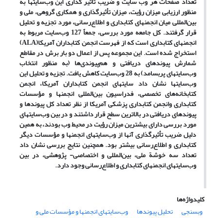
تعداد صفحات هر وب سایت و ضریب تأثیر گذاری این وب‌سایتها به
منظور ارزیابی میزان رؤیت، میزان تأثیرگذاری و همکاری گروهی، ملی و
بین‌المللی میان انجمنهای کتابداری و اطلاع‌رسانی، مورد تجزیه و تحلیل
قرار گرفتند. کل جامعه مورد بررسی، جمعاً 127 وب‌سایت مربوط به
انجمنهای کتابداری است که از فهرست
انجمن کتابداران آمریکا(
ALA
)
استخراج شده است. این مجموعه پس از اعمال دو بار برش در مقاطع
شمارش پیوندهای دریافتی و هم‌پیوندی‌ها (به منظور انتخاب
وب‌سایتهای پربسامد) به 28 وب‌سایت کاهش یافت. تجزیه و تحلیل این
وب‌سایتها
نشان داد سایتهای
انجمن کتابداران آمریکا، انجمن
کتابخانه‌های تخصصی، فدراسیون بین‌المللی انجمنها و مؤسسات
کتابداری
و
انجمن کتابداری پزشکی آمریکا
از نظر تعداد کل پیوندها و
پیوندهای دریافتی در بالاترین سطح قرار داشتند و در بین وب‌سایتهای
مورد بررسی دارای بیشترین میزان رؤیت در محیط وب بودند، به همین
دلیل ضریب تأثیرگذاری آنها از وب‌سایتهای انجمنها و مؤسسات دیگر
کتابداری و اطلاع‌رسانی بیشتر بود. همچنین نتایج بررسی نشان داد
تعداد سه خوشة ملی، بین‌المللی و اختصاصی- پژوهشی، در بین
وب‌سایتهای انجمنهای کتابداری و اطلاع‌رسانی وجود دارد.
کلیدواژه‌ها
وب­سنجی
تحلیل پیوندها
وب‌سایتهای انجمنها و مؤسسات ملی و