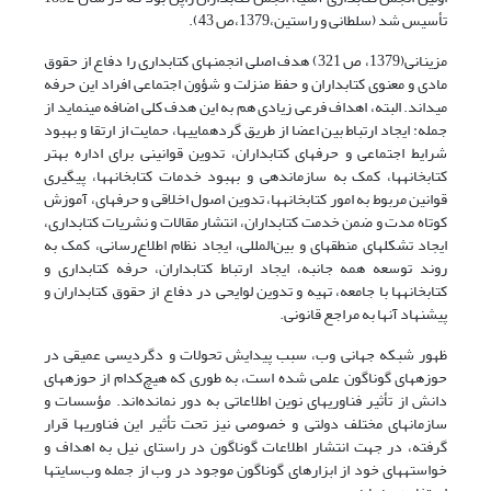
تأسیس شد (سلطانی و راستین،1379،ص 43).
مزینانی(1379، ص 321) هدف اصلی انجمنهای کتابداری را دفاع از حقوق
مادی و معنوی کتابداران و حفظ منزلت و شؤون اجتماعی افراد این حرفه
می­داند. البته، اهداف فرعی زیادی هم به این هدف کلی اضافه می­نماید از
جمله: ایجاد ارتباط بین اعضا از طریق گردهمایی­ها، حمایت از ارتقا و بهبود
شرایط اجتماعی و حرفه­ای کتابداران، تدوین قوانینی برای اداره بهتر
کتابخانه­ها، کمک به سازماندهی و بهبود خدمات کتابخانه­ها، پیگیری
قوانین مربوط به امور کتابخانه­ها، تدوین اصول اخلاقی و حرفه­ای، آموزش
کوتاه مدت و ضمن خدمت کتابداران، انتشار مقالات و نشریات کتابداری،
ایجاد تشکلهای منطقه­ای و بین‌المللی، ایجاد نظام اطلاع‌رسانی، کمک به
روند توسعه همه جانبه، ایجاد ارتباط کتابداران، حرفه کتابداری و
کتابخانه­ها با جامعه، تهیه و تدوین لوایحی در دفاع از حقوق کتابداران و
پیشنهاد آنها به مراجع قانونی.
ظهور شبکه جهانی وب، سبب پیدایش تحولات و دگردیسی عمیقی در
حوزه­های گوناگون علمی شده است، به طوری که هیچ‌کدام از حوزه­های
دانش از تأثیر فناوریهای نوین اطلاعاتی به دور نمانده‌اند. مؤسسات و
سازمانهای مختلف دولتی و خصوصی نیز تحت تأثیر این فناوریها قرار
گرفته، در جهت انتشار اطلاعات گوناگون در راستای نیل به اهداف و
خواسته­های خود از ابزارهای گوناگون موجود در وب از جمله وب‌سایتها