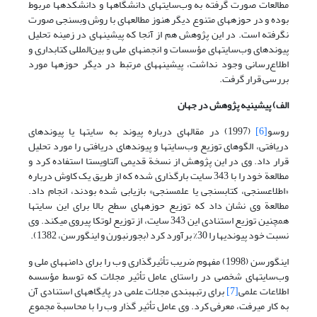
مطالعات صورت گرفته به وب‌سایتهای دانشگاهها و دانشکده­ها مربوط
بوده و در حوزه­های متنوع دیگر هنوز مطالعه­ای با روش وب­سنجی صورت
نگرفته است. در این پژوهش هم از آنجا که پیشینه­ای در زمینه تحلیل
پیوندهای وب‌سایتهای مؤسسات و انجمنهای ملی و بین‌المللی کتابداری و
اطلاع‌رسانی وجود نداشت، پیشینه­های مرتبط در دیگر حوزه­ها مورد
بررسی قرار گرفت.
الف) پیشینیه پژوهش در جهان
روسو
[6]
(1997) در مقاله­ای درباره پیوند به سایتها یا پیوندهای
دریافتی، الگوهای توزیع وب‌سایتها و پیوندهای دریافتی را مورد تحلیل
قرار داد. وی در این پژوهش از نسخة قدیمی آلتاویستا استفاده کرد و
مطالعة خود را با 343 سایت بارگذاری شده که از طریق یک کاوش درباره
«اطلاع­سنجی، کتاب­سنجی یا علم­سنجی» بازیابی شده بودند، انجام داد.
مطالعة وی نشان داد که توزیع حوزه­های سطح بالا برای این سایتها
همچنین توزیع استنادی این 343 سایت، از توزیع لوتکا پیروی می­کند. وی
نسبت خود پیوندیها را 30% برآورد کرد (بجورنبورن و اینگورسن، 1382).
اینگورسن (1998) مفهوم ضریب تأثیرگذاری وب را برای دامنه­های ملی و
وب‌سایتهای شخصی در راستای عامل تأثیر مجلات که توسط مؤسسه
اطلاعات علمی
[7]
برای رتبه­بندی مجلات علمی در پایگاههای استنادی آن
به کار می­رفت، معرفی کرد. وی عامل تأثیر گذار وب را با محاسبة مجموع