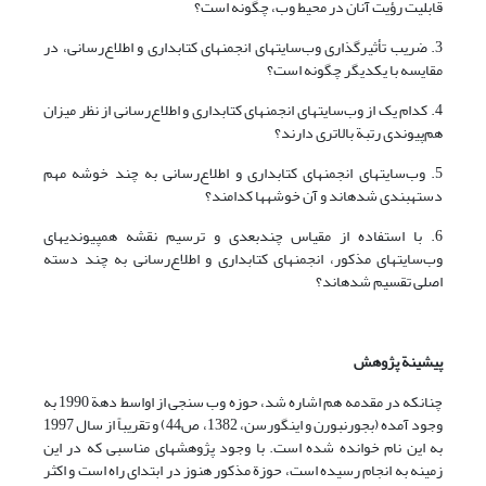
قابلیت رؤیت آنان در محیط وب، چگونه است؟
3. ضریب تأثیر­گذاری وب‌سایتهای انجمنهای کتابداری و اطلاع‌رسانی، در
مقایسه با یکدیگر چگونه است؟
4. کدام یک از وب‌سایتهای انجمنهای کتابداری و اطلاع‌رسانی از نظر میزان
هم‌پیوندی رتبة بالاتری دارند؟
5. وب‌سایتهای انجمنهای کتابداری و اطلاع‌رسانی به چند خوشه مهم
دسته­بندی شده­اند و آن خوشه­ها کدامند؟
6. با استفاده از مقیاس چند­بعدی و ترسیم نقشه هم­پیوندیهای
وب‌سایتهای مذکور، انجمنهای کتابداری و اطلاع‌رسانی به چند دسته
اصلی تقسیم شده­اند؟
پیشین
ة
پژوهش
چنانکه در مقدمه هم اشاره شد، حوزه وب سنجی از اواسط دهة 1990 به
وجود آمده (بجورنبورن و اینگورسن، 1382، ص44) و تقریباً از سال 1997
به این نام خوانده شده است. با وجود پژوهشهای مناسبی که در این
زمینه به انجام رسیده است، حوزة مذکور هنوز در ابتدای راه است و اکثر