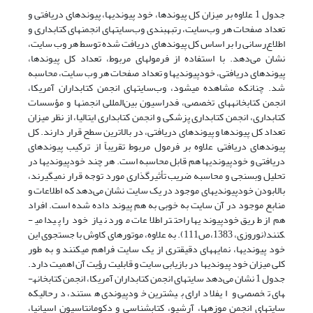
جدول 1 علاوه بر میزان کل پیوندها، خود پیوندیها، پیوندهای دریافتی و
تعداد صفحات هر وب‌سایت، رتبه­بندی وب‌سایتهای انجمنهای کتابداری و
اطلاع‌رسانی را بر اساس کل پیوندهای دریافت شده توسط هر وب سایت،
نشان می‌دهد. با استفاده از فرمولهای مربوط، تعداد کل پیوندها،
پیوندهای دریافتی، خودپیوندیها و تعداد صفحات هر وب سایت، محاسبه
شد. چنانکه مشاهده می­شود، وب‌سایتهای انجمن کتابداران آمریکا،
انجمن کتابخانه­های تخصصی، فدراسیون بین‌المللی انجمنها و مؤسسات
کتابداری، انجمن کتابداری پزشکی و انجمن کتابداری ایتالیا، از نظر میزان
تعداد کل پیوندها و پیوندهای دریافتی، در بالاترین سطح قرار دارند. کل
پیوندهای دریافتی علاوه بر فرمول مربوط تقریباً از ترکیب پیوندهای
دریافتی و خودپیوندیها هم قابل محاسبه است. هر چند خودپیوندیها در
تحلیل وب­سنجی و محاسبه ضریب تأثیرگذاری مورد توجه قرار نمی­گیرند،
بالابودن خودپیوندیهای موجود در یک سایت نشان می‌دهد که اطلاعات و
منابع موجود در آن سایت به خوبی به هم پیوند داده شده است. افراد
هم از طریق خودپیوندیها راحت­تر اطلاعات مورد نیاز خود را پیدا می­
کنند(نوروزی، 1383،ص111). به علاوه، موتورهای کاوش با جستجوی این
خود پیوندیها، نمایه­های دقیق­تری از یک سایت فراهم می­کنند و به طور
کلی میزان خود پیوندیها در بازیابی سایت و قابلیت رؤیت آن اهمیت دارد.
جدول 1 نشان می‌دهد سایتهای انجمن کتابداران آمریکا، انجمن کتابخانه­
های تخصصی و ایفلا دارای بیشترین خودپیوندی هستند، درحالی­که
سایتهای انجمن موزه­ها، آرشیو، کتابشناسی و دکومانتاسیون اسپانیا،