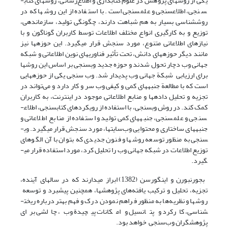
یکی از روشهای پژوهش در علوم کتابداری و اطلاع‌رسانی، روشهای کتاب­
سنجی، اطلاع­سنجی و علم­سنجی است. با استفاده از این روشها که در
روش­شناسی بسیار به هم شباهت دارند، چگونگی تولید، سازماندهی،
توزیع و به کارگیری انواع مختلف اطلاعات توسط کاربران گوناگون و با
نیازهای اطلاعاتی متنوع، مورد سنجش قرار می­گیرد. این حوزه­ها نیز
مانند دیگر حوزه­های دانش، تحت تأثیر فناوریهای نوین اطلاعاتی و شبکه
جهانی وب دچار تحول شدند و حوزه جدید وب­سنجی بر اساس این روشها
برای ارزیابی شبکة جهانی وب پدیدار شد. وب سنجی یکی از حوزه­هایی
است که با مطالعة جنبه­های کمی و کیفی وب سر و کار دارد و می‌تواند در
تجزیه و تحلیل داده­ها و منابع اطلاعاتی موجود در اینترنت، به کاربران
کمک کند. در روش وب­سنجی، با استفاده از رویکردهای کتاب­سنجی، اطلاع­
سنجی و علم­سنجی، جنبه­های کمی تولید و استفاده از منابع اطلاعاتی و
جنبه­های­ ساختاری و محتوایی وب‌سایتها، مورد سنجش قرار می­گیرد. وب­
سنجی به منظور توسعه روشها و فنون جدیدی که بتوان با آن الگوهای
توزیع اطلاعات در شبکه جهانی وب را تحلیل کرد، مورد استفاده قرار می­
گیرد.
بجورنبورن و اینگورسن (1382) ابراز می­دارند که در سالهای آینده،
تجزیه، تحلیل و ترکیب یافته‌های پژوهشها، همچنین پیشبرد و توسعه
روشها و نظریه‌ها به منظور فراهم نمودن درک و فهم بهتر درباره ریخت­
شناسی، کارکرد و پتانسیل و امکانات پیچیدة وب، چالشی برای
پژوهشگران وب‌سنجی خواهد بود.