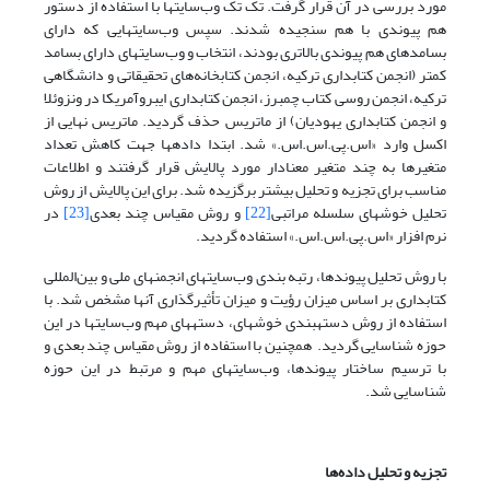
مورد بررسی در آن قرار گرفت. تک تک وب‌سایتها با استفاده از دستور
هم پیوندی با هم سنجیده شدند. سپس وب‌سایتهایی که دارای
بسامدهای هم پیوندی بالاتری بودند، انتخاب و وب‌سایتهای دارای بسامد
کمتر (انجمن کتابداری ترکیه، انجمن کتابخانه‌های تحقیقاتی و دانشگاهی
ترکیه، انجمن روسی کتاب چمبرز، انجمن کتابداری ایبروآمریکا در ونزوئلا
و انجمن کتابداری یهودیان) از ماتریس حذف گردید. ماتریس نهایی از
اکسل وارد «اس.پی.اس.اس.» شد. ابتدا داده­ها جهت کاهش تعداد
متغیرها به چند متغیر معنادار مورد پالایش قرار گرفتند و اطلاعات
مناسب برای تجزیه و تحلیل بیشتر برگزیده شد. برای این پالایش از روش
تحلیل خوشه­ای سلسله مراتبی
[22]
و روش مقیاس چند بعدی
[23]
در
نرم افزار «اس.پی.اس.اس.» استفاده گردید.
با روش تحلیل پیوندها، رتبه بندی وب‌سایتهای انجمنهای ملی و بین‌المللی
کتابداری بر اساس میزان رؤیت و میزان تأثیرگذاری آنها مشخص شد. با
استفاده از روش دسته­بندی خوشه­ای، دسته­های مهم وب‌سایتها در این
حوزه شناسایی گردید. همچنین با استفاده از روش مقیاس چند بعدی و
با ترسیم ساختار پیوندها، وب‌سایتهای مهم و مرتبط در این حوزه
شناسایی شد.
تجزیه و تحلیل داده
ها