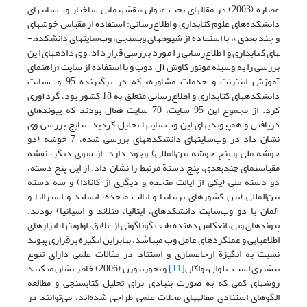
عصاره (2003) در مقاله­ای تحت عنوان «نقشه­نمایی ساختار وب‌سایتهای
دانشکده‌های علوم کتابداری و اطلاع‌رسانی: استفاده از مقیاس خوشه­ای
و چند بعدی»، با استفاده از شیوه­های وب­سنجی، وب‌سایتهای دانشکده­
های کتابداری و اطلاع‌رسانی را مورد بررسی قرار داد. وی داده­های این
بررسی را به وسیله موتور کاوش آل دوب و با استفاده از سایت «راهنمای
آموزش اینترنت و خدمات مشاوره» که در برگیرنده 95 وب‌سایت
دانشکده­های کتابداری و اطلاع‌رسانی متعلق به 18 کشور بود، گردآوری
کرد. از مجموع این 95 سایت، 70 سایت فعال بودند که پیوندهای
دریافتی و هم­پیوندیهای این وب‌سایتها تحلیل گردید. نتایج بررسی وی
نشان داد در وب‌سایتهای دانشکده­های بررسی شده، 7 خوشه (دو
خوشه ملی و پنج خوشه بین‌المللی) وجود دارد. از سوی دیگر، نقشه
مقیاس­نمای چندبعدی، پنج دستة مرتبط را نشان داد. از این پنج دسته،
دو دسته ملی (یکی از ایالت متحده و دیگری از کانادا) و سه دسته
بین‌المللی (بین کشورهای بریتانیا و ایالت متحده، ایسلند و استرالیا و
آلمان با دو وب‌سایت دانشکده­ای، ایتالیا، فنلاند و اسپانیا) بودند.
پیوندهای وبی، انعکاس دهنده طیف گوناگونی از علایق، اولویتها، ابزارهای
اطلاع­یابی و عملکردهای عامل وب می­باشد، بنابراین انگیزه برقراری پیوند
نسبت به انگیزة ارجاع­سازی و استناد در مقالات علمی دارای تنوع
بیشتری است. تلوال، واگان
[11]
و بجورنبورن (2006) خاطر نشان می­کنند
روشهای کمی که به صورت بنیادی برای تحلیل کتاب­سنجی و مطالعة
الگوهای استنادی مقاله­های مجلات علمی طراحی شده‌اند، می‌توانند در