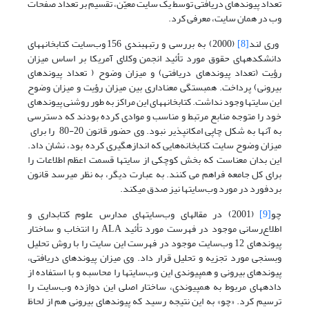
تعداد پیوندهای دریافتی توسط یک سایت معیّن، تقسیم بر تعداد صفحات
وب در همان سایت، معرفی کرد.
وری لند
[8]
(2000) به بررسی و رتبه­بندی 156 وب‌سایت کتابخانه­های
دانشکده­های حقوق مورد تأئید انجمن وکلای آمریکا بر اساس میزان
رؤیت (تعداد پیوندهای دریافتی) و میزان وضوح ( تعداد پیوندهای
بیرونی) پرداخت. همبستگی معنا­داری بین میزان رؤیت و میزان وضوح
این سایتها وجود نداشت. کتابخانه­های این مراکز به طور روشنی پیوندهای
خود را متوجه منابع مرتبط و مناسب و موادی کرده بودند که دسترسی
به آنها به شکل چاپی امکان­پذیر نبود. وی حضور قانون 20-80 را برای
میزان وضوح سایت کتابخانه‌هایی که اندازه­گیری کرده بود، نشان داد.
این بدان معناست که بخش کوچکی از سایتها قسمت اعظم اطلاعات را
برای کل جامعه فراهم می کنند. به عبارت دیگر، به نظر می­رسد قانون
بردفورد در مورد وب‌سایتها نیز صدق می­کند.
چو
[9]
(2001) در مقاله­ای وب‌سایتهای مدارس علوم کتابداری و
اطلاع‌رسانی موجود در فهرست مورد تأئید ALA را انتخاب و ساختار
پیوندهای 12 وب‌سایت موجود در فهرست این سایت را با روش تحلیل
وب­سنجی مورد تجزیه و تحلیل قرار داد. وی میزان پیوندهای دریافتی،
پیوندهای بیرونی و هم­پیوندی این وب‌سایتها را محاسبه و با استفاده از
داده­های مربوط به هم­پیوندی، ساختار اصلی این دوازده وب‌سایت را
ترسیم کرد. «چو» به این نتیجه رسید که پیوندهای بیرونی هم از لحاظ