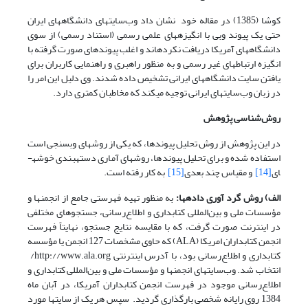
کوشا (1385) در مقاله خود نشان داد وب‌­سایتهای دانشگاههای ایران
حتی یک پیوند وبی با انگیزه­های علمی رسمی (استناد رسمی) از سوی
دانشگاههای آمریکا دریافت نکرده­اند و اغلب پیوندهای صورت گرفته با
انگیزه ارتباطهای غیر رسمی و به منظور راهبری و راهنمایی کاربران برای
یافتن سایت دانشگاههای ایرانی تشخیص داده شدند. وی دلیل این امر را
در زبان وب‌سایتهای ایرانی توجیه می­کند که مخاطبان کمتری دارد.
روش‌شناسی پژوهش
در این پژوهش از روش تحلیل پیوندها، که یکی از روشهای وب­سنجی است
استفاده شده و برای تحلیل پیوندها، روشهای آماری دسته­بندی خوشه­
ای
[14]
و مقیاس چند بعدی
[15]
به کار رفته است.
الف) روش گرد آوری داده­ها:
به منظور تهیه فهرستی جامع از انجمنها و
مؤسسات ملی و بین‌المللی کتابداری و اطلاع‌رسانی، جستجوهای مختلفی
در اینترنت صورت گرفت، که با مقایسه نتایج جستجو، نهایتاً فهرست
انجمن کتابداران امریکا (ALA) که حاوی مشخصات 127 انجمن یا مؤسسه
کتابداری و اطلاع‌رسانی بود، با آدرس اینترنتی http://www.ala.org/
انتخاب شد. وب‌سایتهای انجمنها و مؤسسات ملی و بین‌المللی کتابداری و
اطلاع‌رسانی موجود در فهرست انجمن کتابداران آمریکا، در آبان ماه
1384 روی رایانه شخصی بارگذاری گردید. سپس هر یک از سایتها مورد