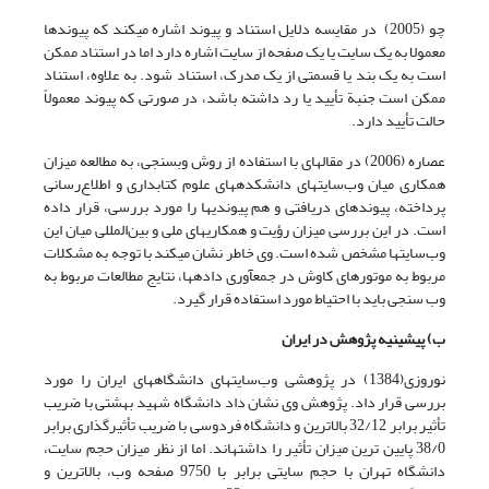
چو (2005) در مقایسه دلایل استناد و پیوند اشاره می­کند که پیوندها
معمولا به یک سایت یا یک صفحه از سایت اشاره دارد اما در استناد ممکن
است به یک بند یا قسمتی از یک مدرک، استناد شود. به علاوه، استناد
ممکن است جنبة تأیید یا رد داشته باشد، در صورتی که پیوند معمولاً
حالت تأیید دارد.
عصاره (2006) در مقاله­ای با استفاده از روش وب­سنجی، به مطالعه میزان
همکاری میان وب‌سایتهای دانشکده­های علوم کتابداری و اطلاع‌رسانی
پرداخته، پیوندهای دریافتی و هم پیوندیها را مورد بررسی، قرار داده
است. در این بررسی میزان رؤیت و همکاریهای ملی و بین‌المللی میان این
وب‌سایتها مشخص شده است. وی خاطر نشان می­کند با توجه به مشکلات
مربوط به موتورهای کاوش در جمع­آوری داده­ها، نتایج مطالعات مربوط به
وب سنجی باید با احتیاط مورد استفاده قرار گیرد.
ب) پیشینیه پژوهش در ایران
نوروزی(1384) در پژوهشی وب‌سایتهای دانشگاههای ایران را مورد
بررسی قرار داد. پژوهش وی نشان داد دانشگاه شهید بهشتی با ضریب
تأثیر برابر 32/12 بالاترین و دانشگاه فردوسی با ضریب تأثیرگذاری برابر
38/0 پایین ترین میزان تأثیر را داشته­اند. اما از نظر میزان حجم سایت،
دانشگاه تهران با حجم سایتی برابر با 9750 صفحه وب، بالاترین و