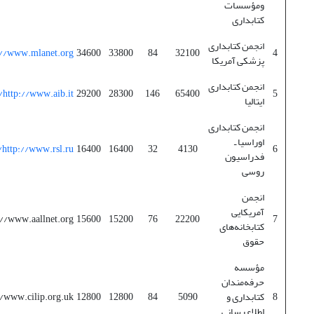
ومؤسسات
کتابداری
انجمن کتابداری
://www.mlanet.org/
34600
33800
84
32100
4
پزشکی آمریکا
انجمن کتابداری
http://www.aib.it/
29200
28300
146
65400
5
ایتالیا
انجمن کتابداری
اوراسیا ـ
http://www.rsl.ru/
16400
16400
32
4130
6
فدراسیون
روسی
انجمن
آمریکایی
://www.aallnet.org/
15600
15200
76
22200
7
کتابخانه‌های
حقوق
مؤسسه
حرفه‌مندان
8
کتابداری و
5090
84
12800
12800
//www.cilip.org.uk/
اطلاع‌رسانی ـ