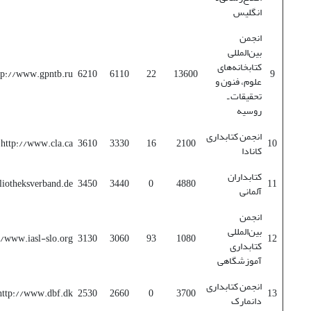
انگلیس
انجمن
بین‌المللی
کتابخانه‌های
tp://www.gpntb.ru/
6210
6110
22
13600
9
علوم، فنون و
تحقیقات ـ
روسیه
انجمن کتابداری
http://www.cla.ca/
3610
3330
16
2100
10
کانادا
کتابداران
iotheksverband.de/
3450
3440
0
4880
11
آلمانی
انجمن
بین‌المللی
//www.iasl-slo.org/
3130
3060
93
1080
12
کتابداری
آموزشگاهی
انجمن کتابداری
http://www.dbf.dk/
2530
2660
0
3700
13
دانمارک