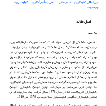
بین‌المللی کتابداری و اطلاع‌رسانی
ضریب تأثیرگذاری
قابلیت رؤیت
وب‌سایت
اصل مقاله
مقدمه
«انجمن» متشکل از گروهی افراد است که به صورت داوطلبانه برای
رسیدن به اهداف مشترک یا حل مشکلات و همکاری با یکدیگر در زمینه­
های خاص، فعالیت می‌‌کنند. امروزه اتحادیه­ها و انجمنهای بسیاری در دنیا
وجود دارند که افراد در حرفه­ها و تخصصهای مختلف برای دفاع از حقوق
خود یا ارتقای حرفه و دانش خویش و سایر منافع، این تشکلها را به وجود
می‌آورند. از حدود دو هزار سال پیش گروههایی برای دفاع از حقوق
پیشه­وران و تجار به وجود آمده بود، اما به طور عمده شکل‌گیری تشکلها و
انجمنها از بعد از انقلاب صنعتی در اروپا و بیشتر به دلیل دفاع از حقوق
مادی و اقتصادی صورت گرفت. تاریخچة شکل‌گیری انجمنهای کتابداری،
به اواخر قرن نوزدهم بر می­گردد. اولین انجمن کتابداری، انجمن
کتابداران آمریکاست که در سال 1876 شکل گرفت. یک سال بعد از آن
انجمن کتابداران انگلیس هم تشکیل شد(مزینانی، 1379، ص319).
اولین انجمن کتابداری آسیا، انجمن کتابداران ژاپن بود که در سال 1892