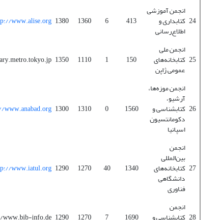
انجمن آموزشی
24
کتابداری و
413
6
1360
1380
tp://www.alise.org/
اطلاع‌رسانی
انجمن ملی
25
کتابخانه‌های
150
1
1110
1350
ary.metro.tokyo.jp/
عمومی ژاپن
انجمن موزه‌ها،
آرشیو،
26
کتابشناسی و
1560
0
1310
1300
://www.anabad.org/
دکومانتسیون
اسپانیا
انجمن
بین‌المللی
27
کتابخانه‌های
1340
40
1270
1290
tp://www.iatul.org/
دانشگاهی
فناوری
انجمن
28
کتابشناسی و
1690
7
1270
1290
//www.bib-info.de/