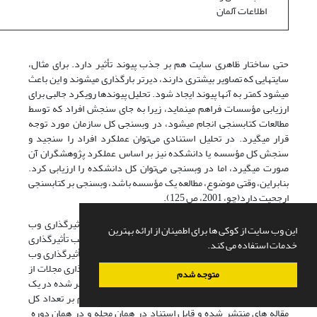
اطلاعات آلمان
حتی ساختار ظاهری سایت هم بر جذب پیوند تأثیر دارد. برای مثال،
سایتهایی که تصاویر بیشتری دارند، دیرتر بارگذاری می­شوند و این باعث
می­شود کمتر به آنها پیوند ایجاد شود. تحلیل پیوندها رویکرد جالبی برای
ارزیابی مؤسسات فراهم می­نماید، زیرا به جای سنجش افراد که توسط
مطالعات کتاب­سنجی انجام می­شود، در وب­سنجی کل سازمان مورد توجه
قرار می­گیرد. در تحلیل استنادی می‌توان عملکرد افراد را سنجید و
سنجش کل مؤسسه یا دانشکده نیز بر اساس عملکرد پژوهشگران آن
صورت می­گیرد، اما در وب­سنجی می‌توان کل دانشکده را ارزیابی کرد.
بنابراین، وقتی موضوع، مطالعه یک مؤسسه باشد، وب­سنجی بر کتاب­سنجی
ارجحیت دارد(چو، 2001، ص 125).
پاسخ به سؤال 3 پژوهش به شرح زیر است: ضریب تأثیرگذاری وب
این وب سایت از کوکی ها برای اطمینان از ارائه بهترین
شباهت زیادی به ضریب تأثیرگذاری مجلات دارد و از ضریب تأثیرگذاری
خدمات استفاده می کند.
مجلات الگو برداری شده است. البته، دوره زمانی ضریب تأثیرگذاری وب
با ضریب تأثیرگذاری مجلات متفاوت است. ضریب تأثیرگذاری مجلات از
متوجه شدم
محاسبه تعداد کل استنادهای داده شده به مقاله­های منتشر شده در یک
مجله در یک دوره زمانی خاص و معمولاً دو ساله، تقسیم بر تعداد کل
مقاله های منتشر شده و قابل استناد در همان مجله و در همان دوره