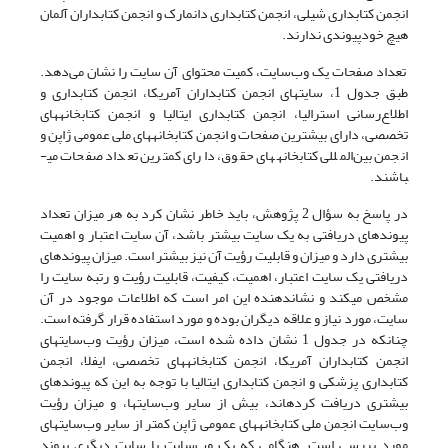
انجمن کتابداری شیلی، انجمن کتابداری دانمارک و انجمن کتابداران آلمان
هیچ خودپیوندی ندارند.
تعداد صفحات یک وب‌سایت، کمیت محتوای آن سایت را نشان می‌دهد.
طبق جدول 1، سایتهای انجمن کتابداران آمریکا، انجمن کتابداری و
اطلاع‌رسانی استرالیا، انجمن کتابداری ایتالیا و انجمن کتابخانه­های
تخصصی، دارای بیشترین صفحات و انجمن کتابخانه­های ملی عمومی ژاپن و
انجمن بین‌المللی کتابخانه­های حقوق، دارای کمترین تعداد صفحات می­
باشند.
در پاسخ به سؤال 2 پژوهش، باید خاطر نشان کرد به هر میزان تعداد
پیوندهای دریافتی به یک سایت بیشتر باشد، آن سایت اعتبار و اهمیت
بیشتری دارد و میزان و قابلیت رؤیت آن نیز بیشتر است. میزان پیوند­های
دریافتی یک سایت اعتبار، اهمیت، کیفیت، قابلیت رؤیت و رتبه سایت را
مشخص می­کند و نشان­دهنده این امر است که اطلاعات موجود در آن
سایت، مورد نیاز و علاقه دیگران بوده و مورد استفاده قرار گرفته است.
چنانکه در جدول 1 نشان داده شده است، میزان رؤیت وب‌سایتهای
انجمن کتابداران آمریکا، انجمن کتابخانه­های تخصصی، ایفلا، انجمن
کتابداری پزشکی و انجمن کتابداری ایتالیا با توجه به این که پیوند­های
بیشتری دریافت کرده­اند، بیش از سایر وب‌سایتها، و میزان رؤیت
وب‌سایت انجمن ملی کتابخانه­های عمومی ژاپن کمتر از سایر وب‌سایتهای
مورد بررسی است. هنگامی که یک وب‌سایت با سایت دیگری پیوند