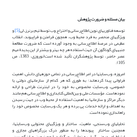
بیان مسئله و ضرورت پژوهش
توسعه فناوریهای نوین اطلاع‌رسانی و اختراع وب توسط تیم برنرزـ لی
[5]
و
ویژگیهای منحصر به فرد محیط وب، همچون فرامتن و فراپیوند، انقلاب
عظیمی در عرصة اطلاع‌رسانی به وجود آورده است که ضرورت مطالعة
جنبه­های گوناگون آن جهت استفاده هر چه بهتر و بیشتر از این پدیدة مهم
عصر حاضر، توسط پژوهشگران تأئید شده است(نوروزی، 1383، ص
105).
امروزه، وب‌سایتها در امر اطلاع‌رسانی در تمامی حوزه­های دانش، اهمیت
فراوانی پیدا کرده­اند؛ به طوری که هر کدام از سازمانهای دولتی یا
خصوصی، وب‌سایت مخصوص به خود را در اینترنت طراحی و ارائه
نموده­است. مؤسسات ملی و بین‌المللی کتابداری و اطلاع‌رسانی هم مانند
دیگر مراکز و سازمانها به اهمیت استفاده از محیط وب در جهت رسیدن
به اهداف و ارائه خدمات پی برده و هر یک وب‌سایت مخصوص خود را
راه­اندازی نموده است.
تحلیلهای وب‌سنجی، ماهیت، ساختار و ویژگیهای محتوایی وب‌سایتها،
همچنین ساختار پیوندها را به منظور درک بزرگراههای مجازی و
ارتباطهای درونی آنها، به نمایش می­گذارد (بجورنبورن و اینگورسن،