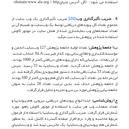
استفاده می شود: (کل آدرس منهایhttp ) domain:www.ala.org/
6 . ضریب تأثیرگذاری وب:
[21]
ضریب تأثیرگذاری یک وب سایت از
مجموع تعداد کل پیوندهای دریافتی توسط یک وب‌سایت و تقسیم آن بر
تعداد صفحه‌های وب نمایه‌سازی شده از همان سایت در موتور کاوش
استفاده شده در پژوهش به دست می­آید.
ب) جامعة پژوهش:
تعداد اولیه جامعه پژوهش 127 وب‌سایت انجمن و
مؤسسة کتابداری و اطلاع‌رسانی بود که از فهرست ALA انتخاب شدند.
از این تعداد، سایتهایی که دارای پیوندهای دریافتی کمتر از 1000 بودند،
از جامعه پژوهش حذف گردید. تعداد وب‌سایتها به 33 رسید. سپس
برای تعداد 33 سایت باقی مانده، دستور هم­ پیوندی به‌کار گرفته شد. در
این مرحله نیز، تعداد 5 وب‌سایت که دارای هم پیوندی کمتر از 100 بودند
از جامعه پژوهش حذف شد. بدین ترتیب، تعداد 28 سایت به عنوان
جامعه نهایی پژوهش مورد بررسی و تجزیه و تحلیل قرار گرفت.
ج) روش‌شناسی:
ابتدا انواع پیوندهای دریافتی، بیرونی، هم پیوندیها و
تعداد صفحات وب هر سایت با استفاده از موتور کاوش یاهو، مورد
شمارش قرار گرفت. ضریب تأثیر­گذاری وب‌سایتها با استفاده از فرمول
مربوط محاسبه و وارد نرم افزار صفحه گسترده اکسل شد. به منظور
شمارش هم پیوندیهای وب‌سایتها، یک ماتریس تهیه شد و وب‌سایتهای