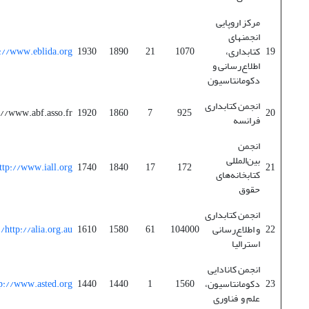
مرکز اروپایی
انجمنهای
19
کتابداری،
1070
21
1890
1930
://www.eblida.org/
اطلاع‌رسانی و
دکومانتاسیون
انجمن کتابداری
://www.abf.asso.fr/
1920
1860
7
925
20
فرانسه
انجمن
بین‌المللی
ttp://www.iall.org/
1740
1840
17
172
21
کتابخانه‌های
حقوق
انجمن کتابداری
22
و اطلاع‌رسانی
104000
61
1580
1610
http://alia.org.au/
استرالیا
انجمن کانادایی
23
دکومانتاسیون،
1560
1
1440
1440
p://www.asted.org/
علم و فناوری