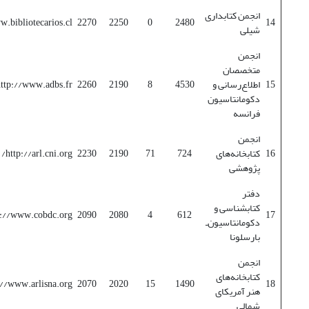
انجمن کتابداری
.bibliotecarios.cl/
2270
2250
0
2480
14
شیلی
انجمن
متخصصان
15
اطلاع‌رسانی و
4530
8
2190
2260
ttp://www.adbs.fr/
دکومانتاسیون
فرانسه
انجمن
16
کتابخانه‌های
724
71
2190
2230
http://arl.cni.org/
پژوهشی
دفتر
کتابشناسی و
p://www.cobdc.org/
2090
2080
4
612
17
دکومانتاسیون‌ـ
بارسلونا
انجمن
کتابخانه‌های
://www.arlisna.org/
2070
2020
15
1490
18
هنر آمریکای
شمالی