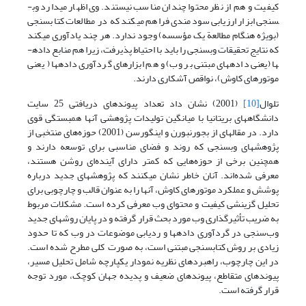
کیفیت و هم از نظر محتوا چندان مناسب نیستند. وی اظهار می­دارد وب­
سنجی ابزار ارزیابی سودمندی فراهم می­کند که در مطالعات کتاب­سنجی
(بویژه هنگام مطالعة یک مؤسسه) وجود ندارد. هر چند یادآوری می­کند
که نتایج تحقیقات وب­سنجی را باید با احتیاط پذیرفت، زیرا هم منابع داده­
ها (یعنی داده­های مبتنی بر وب) و هم ابزارهای گرد­آوری داده­ها ( یعنی
موتورهای کاوش)، نواقص آشکاری دارند.
تلوال
[10]
(2001) نشان داد تعداد پیوندهای دریافتی 25 سایت
دانشگاههای بریتانیا با میانگین تولیدات پژوهشی آنها همبستگی قوی
دارد. در مقاله­ای از بجورنبورن و اینگورسن (2001) حوزه‌های منتخبی از
پژوهشهای وب­سنجی که روند و فضای مناسبی برای توسعه دارند و
همچنین برخی از حوزه‌هایی که کمتر دارای آینده‌ای روشن هستند،
معرفی شده‌اند. آنان خاطر نشان می­کنند که پژوهشهای جدید درباره
پوشش و عملکرد موتورهای کاوش، آنها را به عنوان قالب و چارچوبی برای
تحلیل گزینشی کیفیت و محتوای وب معرفی کرده است. مشکلات مربوط
به ضریب تأثیرگذاری وب مورد بحث قرار گرفته و در پایان روشهای جدید
وب‌سنجی در گردآوری داده­ها و ردیابی موضوعات در وب که تا حدود
زیادی بر روش کتاب­سنجی مبتنی است، به صورت کلی مطرح شده است.
در این چارچوب، راهبردهای نظریه نمودار یکپارچه شامل تحلیل مسیر،
پیوندهای متقاطع، پیوندهای ضعیف و پدیده جهان کوچک، مورد توجه
قرار گرفته است.