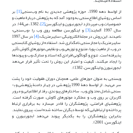
استفاده می­نمایند.
از اواسط دهه 1990، حوزه پژوهشی جدیدی به نام وب‌سنجی
[1]
بر
اساس روشهای اطلاع‌سنجی به وجود آمد که به پژوهش دربارة ماهیت و
خصوصیات وب می­پردازد (بجورنبورن و اینگورسن
[2]
، 1382، ص44). در
سال 1997 آلمایند
[3]
و اینگورسن مطالعه روی وب را «وب‌سنجی»
نامیدند. این روش در مجلة الکترونیکی «سایبرمتریک»
[4]
در سال 1997
سایبرمتریک یا مجاز­سنجی نامگذاری شد. استفاده از روشهای کتاب­سنجی
در وب، از ماهیت پویا، متنوع و توزیعی وب و نقایص موتورهای کاوش تأثیر
پذیرفته است. تنوع و گوناگونی افرادی که اسناد و مدارک وب و پیوندها
را ایجاد می­کنند، کیفیت و اعتبار این روش را تحت تأثیر قرار می‌دهد
(بجورنبورن و اینگورسن، 1382).
وب­سنجی به عنوان حوزه­ای علمی، همچنان دوران طفولیت خود را پشت
سر می‌نهد. از اواسط دهة 1990 پژوهشی در چهار دامنة پژوهشی وب­
سنجی شامل محتوای وب، ساختارهای پیوندی، رفتار اطلاع­یابی و مرور
کاربران بر روی وب و عملکرد موتورهای کاوش، صورت گرفته است.
پژوهشهای فرامتنی، پژوهشگران را قادر می­سازد به برقراری ارتباط
پرداخته و ارتباطهایی که توسط دیگران ساخته شده است، پیروی نمایند.
بنابراین پژوهشگران را به یکدیگر پیوند می‌دهد (بجورنبورن و
اینگورسن، 2001).