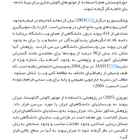
حوزة وب­سنجی هم با استفاده از موتورهای کاوش تجاری برای تهیة داده­
های خام به کار گرفته شوند.
ویلکینسون و دیگران
[12]
(2003) بیان کرده­اند که ابهام در فهم به ‌وجود
آمدن پیوندهای وبی، مانع اصلی در وب­سنجی است. آنان با یک نمونه­گیری
تصادفی از 414 پیوند درون دانشگاهی از فضای وب دانشگاه بریتانیا با
دامنه ac.uk انگیزه­های پدیدآورندگان در محیط وب را برای به وجود
آوردن پیوند بین وب‌سایتهای دانشگاهی بررسی کردند. پژوهش آنها
نشان داد بیش از90 درصد از پیوندها برای مقاصدی مانند گسترش
فعالیتهای آموزشی و پژوهشی به وجود آمده‌اند.یک شماره ویژه از
نشریهJASIST
[13]
در سال 2004 به وب­سنجی اختصاص یافته است، که
طیف وسیعی از رهیافتهای مختلف به مطالعة کمی وب را شامل می­شود.
مطالب این نشریه چارچوبی مفهومی و پایه برای وب سنجی فراهم نموده
است (اسمیت، 2004).
نوروزی (2005) در پژوهشی با استفاده از موتور کاوش آلتاویستا، میزان
پیوند به وب‌سایتهای دانشگاههای ایران را مورد بررسی قرار داد.
پژوهش مذکور نشان داد میزان پیوند به وب‌سایتهای دانشگاههای ایران
بسیار کم است. وی معتقد است در طراحی وب ‌سایتهای دانشگاهی باید
مسائل زیبایی شناختی، وجود اطلاعات مناسب و وجود نسخه‌ای به زبان
انگلیسی در نظر گرفته شود تا میزان پیوند به آنها در سطح بالایی قرار
گیرد.