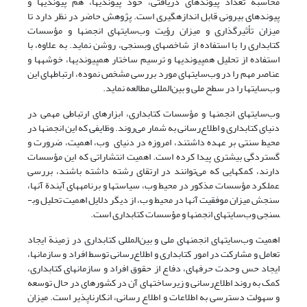
محاسبه تعداد پیوندهای دریافتی، خود پیوندیها، هم پیوندیها و
پیوندهای بیرونی قابل اندازه­گیری است. پژوهش حاضر در نظر دارد تا
میزان تأثیرگذاری و میزان رؤیت وب‌سایتهای انجمنها و مؤسسات
کتابداری را با استفاده از شاخصهای وب­سنجی، روشن نماید. به علاوه، با
استفاده از تحلیل هم­پیوندیها و ترسیم ساختار هم­پیوندیها، خوشه­ها و
عناصر مهم را در وب‌سایتهای مورد بررسی مشخص نموده، ارتباطهای این
وب‌سایتها را در سطح ملی و بین‌المللی مطالعه نماید.
وب‌سایتهای انجمنها و مؤسسات کتابداری، ابزارهای ارتباطی مهمی در
دنیای کتابداری و اطلاع‌رسانی به شمار می‌روند. وظایفی که این انجمنها در
محیط سنتی بر عهده داشتند، امروزه در دنیای وب، اهمیت، ضرورت و
گستردگی بیشتری پیدا کرده است. اهمیت انتشاراتی که این مؤسسات
دارند، کمکهایی که می‌توانند در ارتقای رشته داشته باشند، بررسی
عملکرد مؤسسات مذکور در محیط وب، سیاستها و برنامه­های آیندة آنها،
سنجش میزان موفقیت آنها در محیط وب، از دیگر دلایل اهمیت تحلیل وب­
سنجی وب‌سایتهای انجمنها و مؤسسات کتابداری است.
اهمیت وب‌سایتهای انجمنهای ملی و بین‌المللی کتابداری در زمینة ایجاد
تعامل و مشارکت در امور کتابداری و اطلاع‌رسانی توسط افراد و سازمانها،
ایجاد حس وحدت حرفه­ای، دفاع از حقوق افراد و سازمانهای کتابداری،
کمک به روند اطلاع‌رسانی و زیر­ساختهای آن در کشورهای در حال توسعه
و سهولت دسترسی به اطلاعات و اطلاع رسانی، انکارناپذیر است. میزان