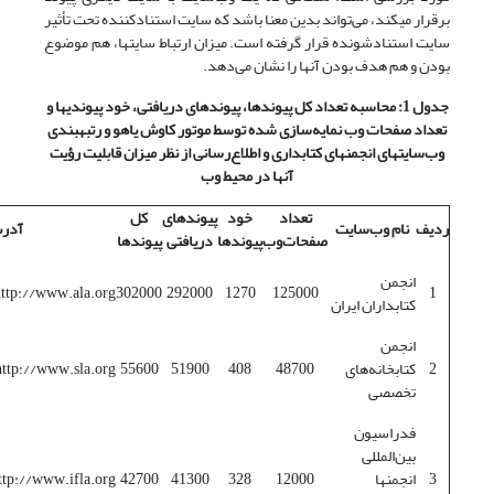
برقرار می­کند، می‌تواند بدین معنا باشد که سایت­ استناد­کننده تحت تأثیر
سایت استناد­شونده قرار گرفته است. میزان ارتباط سایتها، هم موضوع
بودن و هم هدف بودن آنها را نشان می‌دهد.
جدول 1:
محاسبه تعداد کل پیوندها، پیوندهای دریافتی، خود پیوندیها و
تعداد صفحات وب
نمایه‌سازی شده توسط موتور کاوش یاهو
و رتبه­بندی
وب‌سایتهای انجمنهای کتابداری و اطلاع‌رسانی از نظر میزان قابلیت رؤیت
آنها در محیط وب
تعداد
خود
پیوندهای
کل
ردیف
نام وب‌سایت
آدر
صفحات‌وب
پیوندها
دریافتی
پیوندها
انجمن
http://www.ala.org
302000
292000
1270
125000
1
کتابداران ایران
انجمن
2
کتابخانه‌های
48700
408
51900
55600
http://www.sla.org
تخصصی
فدراسیون
بین‌المللی
3
انجمنها
12000
328
41300
42700
ttp://www.ifla.org/