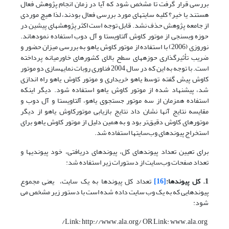
بررسی قرار گرفت تا مشخص شود که آیا در زمان انجام پژوهش فعال
هستند یا خیر؟ کلیه سایتهای مورد بررسی فعال بودند، لذا هیچ موردی
از جامعه پژوهش حذف نشد. قابل توجه است اکثر پژوهشهای پیشین در
حوزه وب­سنجی از موتور کاوش آلتاویستا و آل دوب استفاده نموده­اند.
نوروزی (2006) با استفاده از موتور کاوش یاهو به بررسی میزان حضور و
ضریب تأثیرگذاری حوزه­های سطح بالای کشورهای خاورمیانه پرداخته
است. با توجه به این که در سال 2004 فناوری روبات نمایه­سازی دو موتور
کاوش پیش گفته توسط یاهو خریداری و موتور کاوش یاهو راه اندازی
شد، پیشنهاد شده از موتور کاوش یاهو استفاده شود. دیگر اینکه
استفاده همزمان از سه موتور جستجوی یاهو، آلتاویستا و آل دوب و
مقایسه نتایج آنها نشان داد نتایج بازیابی موتورکاوش یاهو از دیگر
موتورهای کاوش دقیق­‌­تر بود و به همین دلیل از موتور کاوش یاهو برای
استخراج پیوندهای وب‌سایتها استفاده شد.
برای تعیین تعداد پیوند­های کل، پیوند­های دریافتی، خود پیوندیها و
تعداد صفحات وب‌سایت از دستورات زیر استفاده شد:
1. کل پیوندها:
[16]
تعداد کل پیوندها به یک سایت، یعنی مجموع
پیوندهایی که به یک وب سایت داده شده است با دستور زیر مشخص می
شود:
Link: http://www.ala.org/ OR Link: www.ala.org/