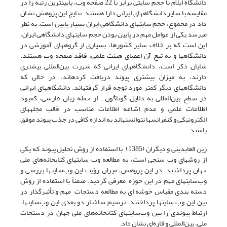
دانشگاه ایلام با حجم سایتی برابر با 22 صفحه وب، پایین­ترین رتبه را در
مقایسه با سایر دانشگاههای ایرانی دارا هستند. نتایج این پژوهش نشان
داد در مجموع، حجم سایتهای دانشگاهی ایران بسیار پایین است. به نظر
می­رسد یکی از عوامل مهم در پایین بودن حجم سایتهای دانشگاهی ایران،
این است که بر خلاف سایر کشورها، بسیاری از گروههای آموزشی در
دانشگاهها و به تبع آن اعضای هیئت علمی، فاقد صفحه وب هستند.
شایان ذکر است، دانشگاههای ایرانی که شهرت بین‌المللی بیشتری
دارند، به میزان بیشتری پیوند دریافت کرده­اند، در حالی که
دانشگاههای دیگر کمتر مورد توجه قرار گرفته­اند. دانشگاههای ایرانی
در سطح بین‌المللی به دلایل گوناگون ـ از جمله زبان فارسی، کمبود
اطلاعات علمی و عدم اشاعه اطلاعات مناسب در قالب مجله­های
الکترونیکی و کنفرانسها نتوانسته­اند به اندازه کافی در جذب پیوند موفق
‌باشند.
زین العابدینی و دیگران (1385) با استفاده از روش تحلیل پیوند که یکی
از روشهای وب سنجی است، به مطالعه وب سایتهای کتابخانه‌های ملی
جهان پرداختند. در این پژوهش، میزان رؤیت این وب‌سایتها بررسی و
وب‌سایتهای مهم در این حوزه معرفی گردید. ضمناً با استفاده از روش
دسته بندی مقیاس خوشه ای به مطالعه دستجات مهم و تأثیرگذار در
بین این وب سایتها پرداختند. ترسیم ساختار دو بعدی این وب‌سایتها،
ارتباط پیوندی را بین وب‌سایتهای کتابخانه‌های ملی جهان در دستجات
ملی، بین‌المللی و قاره‌ای نشان داد.