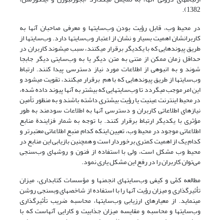
1382).
در محیط وب، قابل رؤیت بودن وب‌سایتها و معرفی صاحبان آنها به
کاربرانشان اهمیت بسیار و نشان از اعتبار وب‌سایتها دارد. وب‌سایتها از
طریق پیوندهایی که با یکدیگر برقرار می­کنند، سبب می­شوند کاربران در
حداقل زمان ممکن از متنی به متن دیگر یا به وب‌سایتی دیگر جابجا
شوند و به انبوهی از اطلاعات مورد نیاز دسترسی پیدا کنند. ارتباط
وب‌سایتها از طریق پیوندهایی که با هم برقرار می­کنند، تقویت می­شود و
این امر موجب می­گردد تا وب‌سایتهایی که بیشتر به آنها پیوند داده شده،
در محیط اینترنت عینیت یا رؤیت بیشتری داشته باشند و به منظور تأمین
نیازهای اطلاعاتی کاربران و دسترسی آنها به اطلاعات سودمند به طور
مؤثری با یکدیگر ارتباط برقرار کنند. با توجه به شمار فزایندة منابع
اطلاعاتی موجود در محیط وب، تعیین اینکه کدام منبع اطلاعاتی معتبرتر و
کدام یک از اهمیت کمتری برخوردار است و همچنین بازیابی این منابع در
محیط وب مشکل است، ولی با استفاده از فنون و روشهای وب‌سنجی
می‌توان کاربران را در رفع این مشکل یاری نمود.
مطالعه کمّی و کیفی وب‌سایتهای انجمنها و مؤسسات کتابداری، میزان
تأثیرگذاری و میزان رؤیت آنها را با استفاده از شاخصهای وب­سنجی روشن
می­نماید. از معیارهای ارزیابی وب‌سایتها، محاسبه ضریب تأثیرگذاری
وب‌سایتها و محاسبه و مقایسه میزان جذابیت و کارایی آنهاست که با