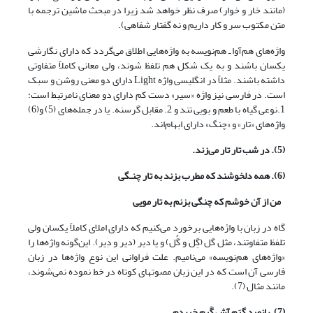
(مانند خار و خوار) صرف نظر خواهد شد زیرا در مبحث ماشین ترجمه با
متن مکتوب سر و کار داریم و نه گفتار شفاهی).
واژه‌های هم‌آوا ـ هم‌نویسه به واژه‌هایی اطلاق می‌گردد که دارای نگارشی
یکسان باشند و به یک شکل هم تلفظ شوند، ولی معانی کاملاً متفاوتی
داشته باشند. مثلاً در انگلیسی واژه Light دارای دو معنی روشن و سبک
است. در فارسی نیز واژه «سیر» دست کم دارای دو معنای نامرتبط است:
1.نوعی گیاه با طعم و بویی تند و 2. مقابل گرسنه. یا در جمله‌های (5) و(6)
واژه‌های «تار» و «چنگ» دارای ابهام‌اند.
(5). در شب تار تار می‌زند.
(6). همه دلخوشند که مطرب بزند به تار چنـگی
من از آن خوشم که چنگی بزنم به تار مویی
گاه در زبان با واژه‌هایی برخورد می‌کنیم که دارای املای کاملاً یکسان ولی
تلفظ متفاوتند، مثل گل (گِل و گُل) و یا دیر (دیر و دِیر). این‌گونه واژه‌ها را
«واژه‌های هم‌نویسه» می‌نامیم. علت فراوانی این نوع واژه‌ها در زبان
فارسی آن است که در این زبان مصوتهای کوتاه در خط نموده نمی‌شوند،
مانند مثال (7).
(7). پانصد گِرَم آش گَرم خریدم.