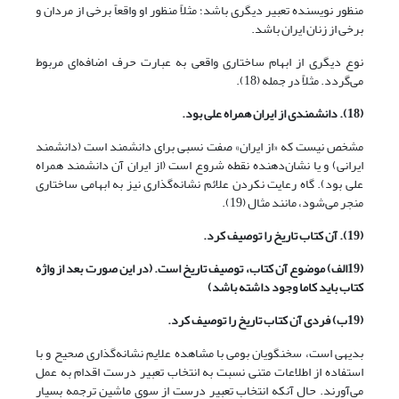
منظور نویسنده تعبیر دیگری باشد؛ مثلاً منظور او واقعاً برخی از مردان و
برخی از زنان ایران باشد.
نوع دیگری از ابهام ساختاری واقعی به عبارت حرف اضافه‌ای مربوط
می‌گردد. مثلاً در جمله (18).
(18). دانشمندی از ایران همراه علی بود.
مشخص نیست که «از ایران» صفت نسبی برای دانشمند است (دانشمند
ایرانی) و یا نشان‌دهنده نقطه شروع است (از ایران آن دانشمند همراه
علی بود). گاه رعایت نکردن علائم نشانه‌گذاری نیز به ابهامی ساختاری
منجر می‌شود، مانند مثال (19).
(19). آن کتاب تاریخ را توصیف کرد.
(19الف) موضوع آن کتاب، توصیف تاریخ است. (در این صورت بعد از واژه
کتاب باید کاما وجود داشته باشد)
(19ب) فردی آن کتاب تاریخ را توصیف کرد.
بدیهی است، سخنگویان بومی با مشاهده علایم نشانه‌گذاری صحیح و با
استفاده از اطلاعات متنی نسبت به انتخاب تعبیر درست اقدام به عمل
می‌آورند. حال آنکه انتخاب تعبیر درست از سوی ماشین ترجمه بسیار