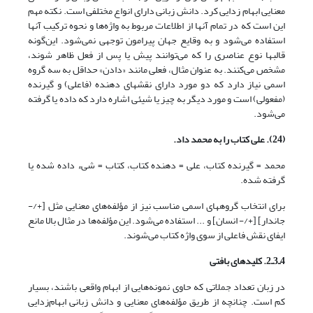
معنایی ابهام‌ زدایی کرد. دانش زبانی دارای انواع مختلفی است. نکته مهم
این است که در تمام آنها از اطلاعات مربوط به واژه‌ها و نحوه ترکیب آنها
استفاده می‌شود و به وقایع جهان پیرامون توجهی نمی‌شود. این‌گونه
قالبها نوع عناصری را که می‌توانند پیش یا پس از فعل ظاهر شوند،
مشخص می‌کنند. به عنوان مثال، فعلی مانند «دادن» حداقل به سه گروه
اسمی نیاز دارد که دو مورد دارای نقشهای دهنده (فاعلی) و گیرنده
(مفعولی) است و مورد دیگر به چیز یا شیئی اشاره دارد که داده یا گرفته
می‌شود.
(24). علی کتاب را به محمد داد.
محمد = گیرنده کتاب، علی = دهنده کتاب، کتاب = شیء داده شده یا
گرفته شده.
برای انتخاب گروههای اسمی مناسب نیز از مؤلفه‌های معنایی مثل [+/-
جاندار] [+/- انسان] و ... استفاده می‌شود. این مؤلفه‌ها در مثال بالا مانع
ایفای نقش فاعلی از سوی واژه کتاب می‌شوند.
4ـ3ـ2. کلیدهای بافتی
در زبان تعداد جملاتی که حاوی نمونه‌هایی از ابهام واقعی باشند، بسیار
کم است. چنانچه از طریق مؤلفه‌های معنایی و دانش زبانی ابهام‌زدایی