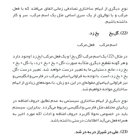
نوع دیگری از ابهام ساختاری تصادفی زمانی اتفاق می‌افتد که با فعل
مرکب و یا توالی‌ای از یک سری اسامی مثل یک اسم مرکب، سر و کار
داشته باشیم.
(22). گل یخ یخ زد.
اسم مرکب فعل مرکب
در مثال (22) یک اسم مرکب (گل یخ) و یک فعل مرکب (یخ زد) وجود دارد
و هر گونه تقطیع دیگری مثلاً به صورت «گل + یخ + یخ + زد» یا «گل + یخ +
یخ‌ زد»، مانع دستیابی ما به تعبیر درست خواهد شد. تعبیر درست «گل
یخ + یخ زد» است. با توجه به فراوانی اسامی مرکب در فارسی و انگلیسی و
نیز فراوانی ابهامهای مقوله‌ای در این دو زبان، با نمونه‌های زیادی از ابهام
ساختاری مواجه خواهیم شد.
نوع دیگری از ابهام ساختاری سیستمی به عدم تطابق حروف اضافه در
زبانهای مختلف مثل فارسی و انگلیسی مربوط می‌گردد. بنابراین، سیستم
باید در خصوص نحوة کاربرد حروف اضافه و ادات (که مورد اخیر به
همراه فعل می‌آید) اطلاعات درستی داشته باشد.
(23). علی در شیراز در به در شد.