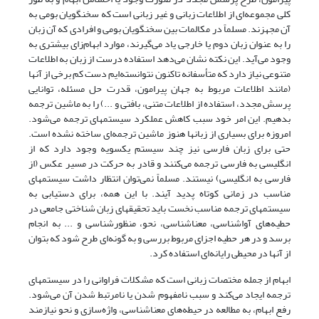
کلی مجموعه‌ای از اطلاعات زبانی و غیر زبانی است که سخنگویان بومی به
آن مجهزند. مسلماً در مکالمات بین سخنگویان بومی و افرادی که آن زبان
را به عنوان زبان دوم یا خارجی یاد می‌گیرند، موارد ابهام‌‍‌زای بیشتری به
وجود می‌آید. این نکته نشان می‌دهد استفاده درست از زبان به اطلاعات
متنوعی نیاز دارد که متأسفانه تاکنون نتوانسته‌ایم دست کم برخی از آنها
(مانند اطلاعات مربوط به جهان پیرامون، قدرت حل مسئله، توانایی
پرسش مجدد، استفاده از اطلاعات متنی، بافتی و ...) را به ماشین ترجمه
بدهیم. این امر خود سبب کاهش عملکرد سیستمهای ترجمه می‌شود.
امروزه برای بسیاری از زبانها هنوز ماشین ترجمه‌ای ساخته نشده است.
حتی برای زبان فارسی نیز چند سیستم یکسویه وجود دارد که از
انگلیسی به فارسی ترجمه می‌کنند و قادر به حرکت در مسیر عکس (از
فارسی به انگلیسی) نیستند. مسلماً نمی‌توان انتظار داشت سیستمهای
مناسب در زمانی کوتاه پدید آیند. با این همه، برای دستیابی به
سیستمهای ترجمه مناسب نخست باید تحقیقهای زبان شناختی جامعی در
حطیه‌های آواشناسی، معناشناسی، نحو، منظورشناسی و ... به انجام
برسد و در هر حطیه اجزای مربوط بررسی و به گونه‌ای طرح شود که بتوان
از آنها در محیطی رایانه‌ای استفاده کرد.
ابهام از جمله مختصات زبانی است که مشکلات فراوانی را در سیستمهای
ترجمه ایجاد می‌کند و سبب نامفهوم شدن یا نامرتبط شدن آن می‌شود.
رفع ابهام، به مطالعه در حیطه‌های معناشناسی، واژه‌سازی و نحو نیازمند