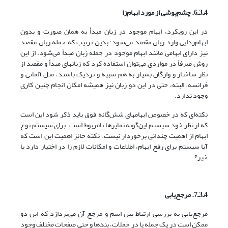
4ـ3ـ6. چشم‌پوشی از مورد ابهام‌زا
در این رویکرد، ابهام موجود در زبان مبدأ به همان صورت و بدون
ابهام‌زدایی وارد زبان مقصد می‌شود؛ بدین ترتیب که جمله زبان مقصد
نیز دارای ابهامی مانند ابهام موجود در جمله زبان مبدأ می‌شود. از این
روش صرفاً در مواردی می‌توان استفاده کرد که زبانهای مبدأ و مقصد از
نظر ساختار و واژگان بسیار به هم شبیه و نزدیک باشند، مثل آلمانی و
فرانسه. البته، حتی در این دو زبان نیز همیشه امکان انجام چنین کاری
وجود ندارد.
نکته‌ای که در خصوص ابهامهای شش‌گانه فوق باید ذکر شود این است
که از نظر خود سیستم این‌گونه تمایزها نامربوط است. برای سیستم نوع
ابهام از اهمیت چندانی برخوردار نیست. نکته حائز اهمیت این است که
آیا سیستم برای رفع ابهام، اطلاعات و امکانات لازم را در اختیار دارد یا
خیر؟
4ـ3ـ7. مرجع‌یابی
مرجع‌یابی به بررسی ارتباط بین اسم و مرجع آن می‌پردازد که این دو
ممکن است در یک جمله یا در جملات، بندها و حتی صفحات مختلف وجود