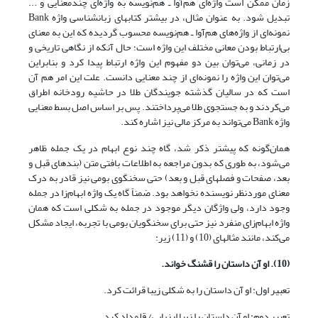
زمان ممکن است واژه‌ای هم‌آوا ـ هم‌نویسه به واژه‌ای چندمعنایی و ...
تبدیل شود. به عنوان مثال، در بیشتر کتابهای زبانشناسی واژه Bank
نمونه‌ای از واژه‌های هم‌آوا ـ هم‌نویسه محسوب گردیده که این به معنای
بی‌ارتباط بودن معانی مختلف این واژه است؛ حال آنکه از نگاهی تاریخی و
در زمانی، می‌توان بین دو مفهوم این واژه ارتباط پیدا کرد و بنابراین
می‌توان این واژه را نمونه‌ای از چند معنایی دانست. علت این امر هم آن
است که در سالیان گذشته جویندگان طلا در حاشیه رودخانه اطراق
می‌کردند و به جستجوی طلا می‌پرداختند. پس بر اساس اصل بسط معنایی
واژه Bank می‌تواند به مرکز مالی نیز اشاره کند.
همان‌گونه که پیشتر ذکر شد، گاه چند نوع ابهام در یک جمله ظاهر
می‌شود، به طوری که بدون مراجعه به اطلاعات بافتی متن (بندهای قبل و
بعد، صفحات و فصلهای قبل و بعد) حتی سخنگوی بومی نیز قادر به درک
معنای موردنظر نویسنده نخواهد بود. ضمناً گاه یک واژه ابهام‌زا در جمله
وجود دارد، ولی واژگان دیگر موجود در جمله به شکلی است که همان
واژه ابهام‌زای منفرد نیز حتی برای سخنگویان بومی با تجربه، ایجاد مشکل
می‌کند، مانند مثالهای (10) و (11) زیر:
(10). او آن داستان را قشنگ خواند.
تعبیر اول: او آن داستان را به شکلی زیبا قرائت کرد.
تعبیر دوم: او آن داستان را زیبا ارزیابی/ قلمداد کرد.