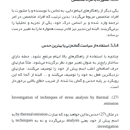
یکی دیگر از راهکارهای ابهام‌زدایی، به تماس با نویسنده و یا مشورت با
افراد متخصص مربوط می‌گردد؛ بدین ترتیب که افراد متخصص در امر
ترجمه وارد شده و بر اساس درک خود، یکی از تجزیه و تحلیلها را
برمی‌گزینند. البته این تدبیر نیز قادر نیست همواره ما را به تعبیر درست
برساند.
4ـ3ـ5. استفاده از سیاست گمانه‌زنی یا بهترین حدس
چنانچه با استفاده از راهکارهای بالا ابهام مرتفع نشود، جمله دارای
ساختار رایج‌تر به عنوان تعبیر مورد نظر برگزیده می‌شود. مثلاً عبارتهای
حرف اضافه‌ای اغلب اسم پیش از خود را توصیف می‌کنند؛ عبارتهای
نزدیکترین فعل به خود را توصیف می‌کنند و ... البته از آنجا که این
رویکرد بر پایه حدس و گمان بنا شده، از ضریب خطای بالایی برخوردار
است.
(27). Investigation of techniques of stress analysis by thermal
emission.
در مثال (27) حدس ما این خواهد بود که عبارت by thermal emission به
اسم پیش از خود یعنی analysis برمی‌گردد و نه به techniques یا
investigation .