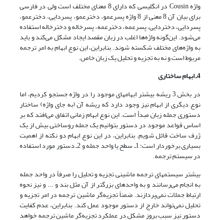
واژه Cousin در انگلیسی که دارای 8 معنای مختلف است ولی در فارسی
برای بیان آن 8 معنی از 8 واژه پسرعمو، دخترعمو، پسردایی، دخترعمو،
پسردایی، دختردایی، پسرعمه، دخترعمه، پسرخاله و دخترخاله استفاده
می‌شود. این‌گونه واژه‌ها اغلب در زبان مقصد ایجاد مشکل می‌کند و باید
به واژه‌های مختلف شکسته شوند. بنابراین، این نوع ابهام به امر ترجمه
مربوط است و نه به تجزیه و تحلیل یک زبان خاص.
4ـ ابهام ساختاری
در بخش 3 ریشه بیشتر ابهامهای موجود را در واژه جستجو کردیم، اما
نوع دیگری از ابهام نیز وجود دارد که ریشه آن (به جای واژه) ساختار
دستوری جمله زبان مبدأ است. این نوع ابهام زمانی اتفاق می‌افتد که بر
اساس قواعد موجود در دستور بتوانیم یک جمله روساختی بیش از یک
ژرف ساخت قائل شویم. بنابراین، در این نوع ابهام دو نکته از اهمیت
بسیاری برخوردار است: 1ـ سطح یا واحد جمله و 2ـ دستور مورد استفاده
در سیستم ترجمه.
بیشتر سیستمهای ترجمه ماشینی تجزیه و تحلیل را صرفاً در واحد جمله
به انجام می‌رسانند و به واحدهای بزرگتر از آن مثل بند و ... و نیز نحوه
ارتباط جملات نمی‌پردازند. ضمناً تجزیه‌گر ماشین ترجمه در امر تجزیه و
تحلیل نمی‌تواند خارج از دستور موجود عمل کند. بنابراین، عدم کفایت
دستور نیز سبب بروز مشکل در عملکرد تجزیه‌‌گر ماشین ترجمه خواهد