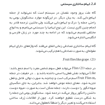
4ـ 2. ابهام ساختاری سیستمی
گاه علت بروز وجود نقصان در سیستم است که نمی‌تواند از جمله
ابهام‌زدایی کند. به بیان دیگر، در این‌گونه موارد سخنگویان بومی به
راحتی جمله را درک و ابهام‌زدایی می‌کنند ولی ماشین ترجمه قادر به
انجام چنین کاری نیست. این نوع ابهامها را سیستمی می‌نامیم و به انواع
مختلفی تقسیم می‌شوند که در ادامه به چند مورد در زبان فارسی و
انگلیسی اشاره می‌شود.
گاه ابهام ساختاری تصادفی زمانی اتفاق می‌افتد که واژه‌های دارای ابهام
مقوله‌ای، به صورت تصادفی با هم ترکیب می‌شوند.
(21). Fruit flies like grape.
در جمله (21) Flies می‌تواند فعل سوم شخص مفرد یا اسم جمع باشد؛
Like می‌تواند نقش فعلی یا اسمی داشته باشد و ... در حقیقت در جمله
بالا Fruit Flies اسم مرکب است و چنانچه به صورت توالی فاعل و فعل
تجزیه شود، معنای جمله عوض خواهد شد. بنابراین، به جای «مگسهای
میوه انگور را دوست دارند» جمله ممکن است به صورت «میوه دوست
داشتن را انگور پرواز می‌کند» ترجمه شود. سخنگویان بومی این جمله را
به شکلی درست تقطیع خواهند کرد. چون از اطلاعات ژرف ساختی
استفاده می‌کنند و تعبیر دیگر را منطقاً نامعقول می‌دانند.