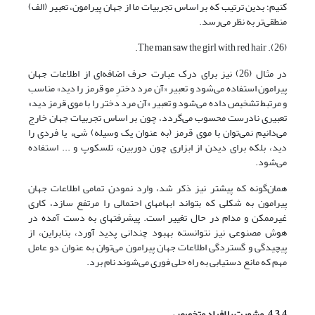
کنیم؛ بدین ترتیب که بر اساس تجربیات ما از جهان پیرامون، تعبیر (الف)
منطقی‌تر به نظر می‌رسد.
(26). The man saw the girl with red hair.
در مثال (26) نیز برای درک عبارت حرف اضافه‌ای از اطلاعات جهان
پیرامون استفاده می‌شود و تعبیر «آن مرد دخترِ مو قرمز را دید» مناسب
و مرتبط تشخیص داده می‌شود و تعبیر «آن مرد دختر را با موی قرمز دید»
تعبیری نادرست محسوب می‌گردد، چون بر اساس تجربیات جهان خارج
می‌دانیم نمی‌توان با موی قرمز (به عنوان یک وسیله) شیء یا فردی را
دید، بلکه برای دیدن از ابزاری چون دوربین، تلسکوپ و ... استفاده
می‌شود.
همان‌گونه که پیشتر نیز ذکر شد، وارد نمودن تمامی اطلاعات جهان
پیرامون به شکلی که بتواند ابهامهای احتمالی را مرتفع سازد، کاری
غیرممکن و مدام در حال تغییر است. پیشرفتهای به دست آمده در
هوش مصنوعی نیز نتوانسته بهبود چندانی پدید آورد، بنابراین، از
پیچیدگی و گستردگی اطلاعات جهان پیرامون می‌توان به عنوان دو عامل
مهم که مانع دستیابی به راه‌ حلی فوری می‌شوند نام برد.
4ـ3ـ4. مشورت با افراد متخصص