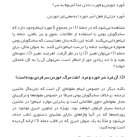
خُورد جویدن و قورت دادن غذا (مربوط به سَر)
خُورد جزئی از فعل (سُر خورد) به معنی لیز خوردن.
مشاهده می‌شود که در جمله (1) در مجموع 6 مورد ابهام وجود دارد که
سخنگویان بومی با استفاده از اطلاعات نحوی و نیز بافتی، جمله را
ابهام‌زدایی می‌کنند. البته، این نکته بدان معنا نیست که سخنگویان بومی
همواره می‌توانند جمله را درست ابهام‌زدایی کنند. به عنوان مثال، برای
جمله (1) می‌توان تعبیر (2) را در نظر گرفت. (هرچند تعبیر (2)، نمونه‌ای
بعید و تا حد زیادی دور از انتظار است، نمی‌توان آن را به کل ناممکن
خواند):
(2). آن مَرد سَر خورد و مرد. (علت مرگ، خوردن سر فردی بوده است)
نکته دیگر در خصوص ابهام مقوله‌ای آن است که تجزیه‌گر ماشین
ترجمه، برخلاف سخنگویان بومی صرفاً در خصوص مقوله‌ها و ترکیبهای
مجاز مقوله‌ای حاوی اطلاعاتی است و بنابراین موارد ابهام‌زا در ماشین
ترجمه بسیار فراوان خواهد بود، بویژه در عناوین خبری موجود در
روزنامه‌ها که در آنها واژه‌های دارای نقشهای دستوری اغلب حذف
می‌شود و مثلاً به یک عنوان خبری که در قالب جمله (3) ارائه گردیده
است توجه کنید: