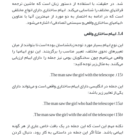
شد. در حقیقت، با استفاده از دستور زبان است که ماشین ترجمه
قرائتهای مختلف را شناسایی می‌کند. ابهام ساختاری دارای انواع مختلفی
است که در ادامه به اختصار به دو مورد از مهمترین آنها با عناوین
«ابهامهای ساختاری واقعی و سیستمی (تصادفی)» اشاره می‌شود.
4ـ1. ابهام ساختاری واقعی
این نوع ابهام بسیار مورد توجه زبانشناسان بوده است تا بتوانند از میان
تعبیرهای نحوی مختلف، تعبیر مناسب را برگزینند. این نوع ابهامها را
واقعی می‌نامیم چون سخنگویان بومی نیز جمله را دارای ابهام ارزیابی
می‌کنند. به مثال زیر توجه کنید:
(15). The man saw the girl with the telescope.
این جمله در انگلیسی دارای ابهام ساختاری واقعی است و می‌تواند دارای
یکی از تعابیر زیر باشد:
(15a) The man saw the girl who had the telescope.
(15b) The man saw the girl with the aid of the telescope.
نکته مهم این است که این جمله در یک بافت خاص عاری از هر گونه
ابهامی باشد. مثلاً اگر این جمله در داستانی به کار رود، دنبال کردن