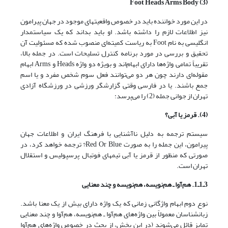
(3) Foot Heads Arms Body
در این مورد خواننده باید در خصوص واقعیتهای موجود در جهان پیرامون
نیز اطلاعات لازم را داشته باشد. او باید بداند که یک سیاستمدار
انگلیسی به نام Foot به ریاست کمیته‌ای منصوب شده که مسئولیت آن
تحقیق و بررسی در مورد برنامه کنترل تسلیحات است. در جمله بالا،
تقریباً تمامی واژه‌ها دارای ابهام‌اند و بویژه دو واژه Heads و Arms ابهام
مقوله‌ای دارند چون هر دو می‌توانند فعل سوم شخص مفرد و یا اسم
جمع باشند. یا در فارسی وقتی گزارشگر ورزشی در ورزشگاه آزادی
تهران از جوانی جمله (2) را می‌پرسد:
(4). قرمز یا آبی؟
سیستم ترجمه به دلیل ناآشنایی با فرهنگ ایران و اطلاعات جهان
پیرامون، این جمله را به صورت Red Or Blue? ترجمه خواهد کرد، در
صورتی که منظور از قرمز یا آبی تیمهای فوتبال پرسپولیس و استقلال
تهران است.
3ـ1ـ1. هم‌آوا ـ هم‌نویسه، هم‌نویسه و چند معنایی
نوع دوم ابهام واژگانی زمانی که یک واژه دارای بیش از یک معنا باشد.
زبانشناسان معمولاً بین واژه‌های هم‌آوا ـ هم‌نویسه، هم‌آوا و چند معنایی
تمایز قائل می‌شوند (در این بخش، از بحث در خصوص واژه‌های هم‌آوا