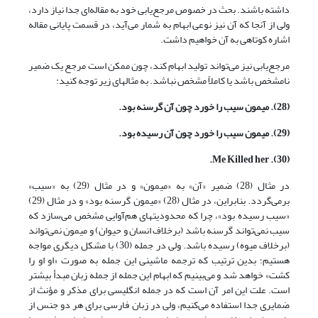
داشته باشند. بحث در خصوص مرجع‌یابی خود به مقاله‌ای جدا نیاز دارد،
ولی از آنجا که آن نیز نوعی ابهام به شمار می‌آید، در قسمت پایانی مقاله
اشاره کوتاهی به آن خواهیم داشت.
مرجع‌یابی نیز می‌تواند تولید ابهام کند، چون ممکن است مرجع یک ضمیر
نامشخص باشد یا کاملاً مشخص نباشد. به مثالهای زیر توجه کنید:
(28). میمون سیب را خورد چون آن گرسنه بود.
(29). میمون سیب را خورد چون آن رسیده بود.
(30). Me Killed her.
در مثال (28) ضمیر «آن» به «میمون» و در مثال (29) به «سیب»
برمی‌گردد. بنابراین، در مثال (28) «میمون گرسنه بود» و در مثال (29)
«سیب رسیده بود»، چرا که محدودیتهای هم‌آوایی مشخص می‌سازد که
سیب نمی‌تواند گرسنه باشد (برخلاف انسان و حیوان) و میمون نمی‌تواند
(برخلاف میوه) رسیده باشد. ولی در جمله (30) با مشکل دیگری مواجه
هستیم؛ بدین ترتیب که ترجمه ماشینی این جمله به صورت «او او را
کشت» خواهد شد و می‌بینیم که ابهام این جمله از جمله زبان مبدأ بیشتر
است. علت این امر آن است که در جمله انگلیسی برای مذکر و مؤنث از
ضمایری جدا استفاده می‌کنیم، ولی در زبان فارسی برای هر دو جنس از