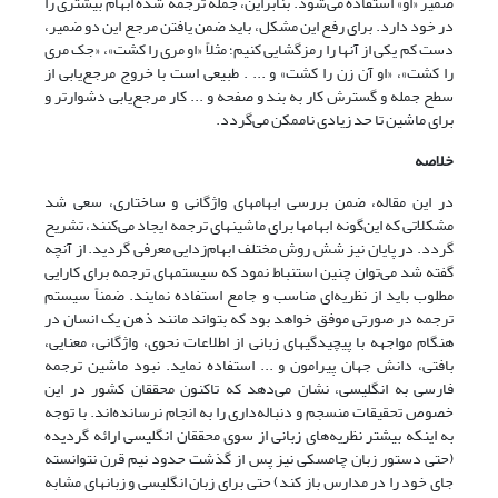
ضمیر «او» استفاده می‌شود. بنابراین، جمله ترجمه شده ابهام بیشتری را
در خود دارد. برای رفع این مشکل، باید ضمن یافتن مرجع این دو ضمیر،
دست کم یکی از آنها را رمزگشایی کنیم؛ مثلاً «او مری را کشت»، «جک مری
را کشت»، «او آن زن را کشت» و ... . طبیعی است با خروج مرجع‌یابی از
سطح جمله و گسترش کار به بند و صفحه و ... کار مرجع‌یابی دشوارتر و
برای ماشین تا حد زیادی ناممکن می‌گردد.
خلاصه
در این مقاله، ضمن بررسی ابهامهای واژگانی و ساختاری، سعی شد
مشکلاتی که این‌گونه ابهامها برای ماشینهای ترجمه ایجاد می‌کنند، تشریح
گردد. در پایان نیز شش روش مختلف ابهام‌زدایی معرفی گردید. از آنچه
گفته شد می‌توان چنین استنباط نمود که سیستمهای ترجمه برای کارایی
مطلوب باید از نظریه‌ای مناسب و جامع استفاده نمایند. ضمناً سیستم
ترجمه در صورتی موفق خواهد بود که بتواند مانند ذهن یک انسان در
هنگام مواجهه با پیچیدگیهای زبانی از اطلاعات نحوی، واژگانی، معنایی،
بافتی، دانش جهان پیرامون و ... استفاده نماید. نبود ماشین ترجمه
فارسی به انگلیسی، نشان می‌دهد که تاکنون محققان کشور در این
خصوص تحقیقات منسجم و دنباله‌داری را به انجام نرسانده‌اند. با توجه
به اینکه بیشتر نظریه‌های زبانی از سوی محققان انگلیسی ارائه گردیده
(حتی دستور زبان چامسکی نیز پس از گذشت حدود نیم قرن نتوانسته
جای خود را در مدارس باز کند) حتی برای زبان انگلیسی و زبانهای مشابه