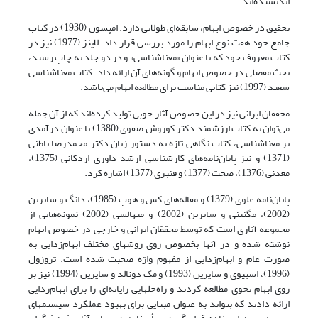
اندیشیده‌اند.
تحقیق در خصوص ابهام، سابقه‌ای طولانی دارد. امپسون (1930) در کتاب
جامع خود هفت نوع ابهام را مورد بررسی قرار داد. لاینز (1977) نیز در
کتاب معروف خود که با عنوان «معناشناسی» و در دو جلد به چاپ رسید،
بحث مفصلی در خصوص ابهام و گونه‌های آن ارائه داد. کتاب معناشناسی
سعید (1997) نیز کتابی مناسب برای مطالعه ابهام می‌باشد.
محققان ایرانی نیز در این خصوص آثار خوبی تولید کرده‌اند که از آن جمله
می‌توان به کتاب ارزشمند دکتر کوروش صفوی (1380) با عنوان درآمدی
بر معناشناسی، کتاب نگاهی تازه به دستور زبان دکتر محمدرضا باطنی
(1371) و نیز پایان‌نامه‌های کارشناسی ارشد داوری اردکانی (1375)،
معدنی (1376)، صحت (1377) و قنبری (1377) اشاره کرد.
پایان‌نامه‌ علوی (1379) و مقاله‌های کس و هوپ (1985)، دانگ و سایرین
(2002)، مگنینی و سایرین (2002) و میهالسی (2002) نمونه‌هایی از
مجموعه آثاری است که توسط محققان ایرانی و خارجی در خصوص ابهام
نوشته شده و در آنها بخصوص روی روشهای مختلف ابهام‌زدایی به
صورت عام و ابهام‌زدایی از مفهوم واژه صحبت شده است. تروزول
(1996)، اسپیوی و سایرین (1993) و مک دونالد و سایرین (1994) نیز بر
روی ابهام نحوی مطالعه کردند و راه‌حلهایی رایانه‌ای را برای ابهام‌زدایی
ارائه دادند که بتواند به عنوان مبنایی برای بهبود عملکرد سیستمهای