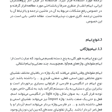
ترجمه مورد استفاده قرار گیرد. متأسفانه در میان آثار پژوهشگران
ایرانی، ابهام اغلب از منظری صرفاً زبانشناختی مورد مطالعه قرار گرفته و
در خصوص رفع مشکلات مربوط به آن در ماشین ترجمه و یا ارتباط آن با
ماشین ترجمه، کاری صورت نپذیرفته است. مقاله حاضر، بابی است در
این خصوص.
3ـ انواع ابهام
3ـ1. ابهام واژگانی
این نوع ابهام به طور کلی به پنج دسته تقسیم می‌شود که عبارت است از:
ابهام مقوله‌ای، واژه‌های هم‌آوا ـ هم‌نویسه، چند معنایی و ابهام انتقالی.
ابهام مقوله‌ای وقتی اتفاق می‌افتد که یک واژه در بافتهای مختلف نقشهای
نحوی مختلفی چون اسمی، فعلی، صفتی، قیدی و ... را داشته باشد. این
نوع ابهام در انگلیسی و فارسی از فراوانی بسیاری برخوردار است و
بنابراین برای دستیابی به یک سیستم کارآمد باید به شکلی خاص مورد
توجه قرار گیرد. به عنوان مثال، واژه light در انگلیسی می‌تواند اسم،
فعل و حتی یک صفت باشد؛ واژه Import نیز می‌تواند نقشهای اسمی و
فعلی داشته باشد و ... در فارسی واژه‌ بردار می‌تواند اسم (بُردار) و یا
فعل امر (بَردار) باشد. یکی از تفاوتهای عمده‌ای که بین این دو زبان وجود