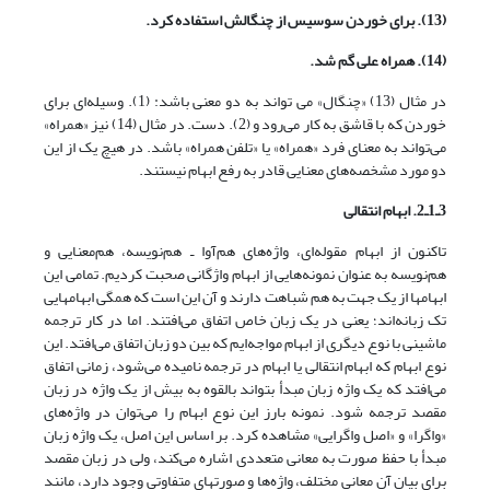
(13). برای خوردن سوسیس از چنگالش استفاده کرد.
(14). همراه علی گم شد.
در مثال (13) «چنگال» می تواند به دو معنی باشد: (1). وسیله‌ای برای
خوردن که با قاشق به کار می‌رود و (2). دست. در مثال (14) نیز «همراه»
می‌تواند به معنای فرد «همراه» یا «تلفن همراه» باشد. در هیچ یک از این
دو مورد مشخصه‌های معنایی قادر به رفع ابهام نیستند.
3ـ1ـ2. ابهام انتقالی
تاکنون از ابهام مقوله‌ای، واژه‌های هم‌آوا ـ هم‌نویسه، هم‌معنایی و
هم‌نویسه به عنوان نمونه‌هایی از ابهام واژگانی صحبت کردیم. تمامی این
ابهامها از یک جهت به هم شباهت دارند و آن این است که همگی ابهامهایی
تک زبانه‌اند؛ یعنی در یک زبان خاص اتفاق می‌افتند. اما در کار ترجمه
ماشینی با نوع دیگری از ابهام مواجه‌ایم که بین دو زبان اتفاق می‌افتد. این
نوع ابهام که ابهام انتقالی یا ابهام در ترجمه نامیده می‌شود، زمانی اتفاق
می‌افتد که یک واژه زبان مبدأ بتواند بالقوه به بیش از یک واژه در زبان
مقصد ترجمه شود. نمونه بارز این نوع ابهام را می‌توان در واژه‌های
«واگرا» و «اصل واگرایی» مشاهده کرد. بر اساس این اصل، یک واژه زبان
مبدأ با حفظ صورت به معانی متعددی اشاره می‌کند، ولی در زبان مقصد
برای بیان آن معانی مختلف، واژه‌ها و صورتهای متفاوتی وجود دارد، مانند