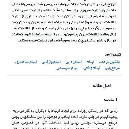
مرجع‌یابی در امر ترجمه ایجاد می‌نماید، بررسی شد. بررسی‌ها نشان
داد یکی از موارد ضروری برای عملکرد مثبت ماشینهای ترجمه، پرداختن
اصولی به ابهامهای موجود در متن است و اینکه در بسیاری از موارد
اطلاعات مربوط به واژه‌ها و حتی جمله (که اغلب به عنوان واحد ترجمه
محسوب می‌گردد) برای ابهام‌زدایی کافی نیست و باید از اطلاعات غیر
زبانی مانند اطلاعات جهان پیرامون و ... در ترجمه استفاده شود که البته
در حال حاضر ماشینهای ترجمه عموماً فاقد این قابلیت مهم هستند.
کلیدواژه‌ها
ماشین ترجمه
ابهام
ابهام‌زدایی
ابهام واژگانی
ابهام ساختاری
مرجع‌یابی
ابهام واقعی
ابهام سیستمی
اصل مقاله
1
. مقدمه
زبانی که در زندگی روزانه برای ایجاد ارتباط با دیگران به کار می‌بریم،‌
پیچیدگیهای فراوانی دارد. آنچه ابهامهای موجود را بین سخنگویان بومی
مرتفع می‌سازد، توانش زبانی آنها، اطلاعات آنها در خصوص جهان
پیرامون، طرح پرسش مجدد در صورت وجود یا احساس ابهام و به طور