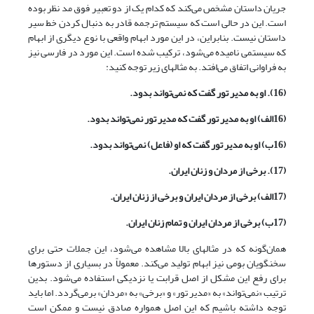
جریان داستان مشخص می‌کند که کدام یک از دو تعبیر فوق مد نظر بوده
است. این در حالی است که سیستم ترجمه قادر به دنبال کردن خط سیر
داستان نیست. بنابراین، در این مورد ابهام واقعی با نوع دیگری از ابهام
که سیستمی نامیده می‌شود، ترکیب شده است. این مورد در فارسی نیز
به فراوانی اتفاق می‌افتد. به مثالهای زیر توجه کنید:
(16). او به مدیر تور گفت که نمی‌تواند بدود.
(16الف) او به مدیر تور گفت که مدیر تور نمی‌تواند بدود.
(16ب) او به مدیر تور گفت که او (فاعل) نمی‌تواند بدود.
(17). برخی از مردان و زنان ایران.
(17الف) برخی از مردان ایران و برخی از زنان ایران.
(17ب) برخی از مردان ایران و تمام زنان ایران.
همان‌گونه که در مثالهای بالا مشاهده می‌شود، این جملات حتی برای
سخنگویان بومی نیز ابهام تولید می‌کند. معمولاً در بسیاری از دستورها
برای رفع این مشکل از اصل قرابت یا نزدیکی استفاده می‌شود. بدین
ترتیب «نمی‌تواند» به «مدیر تور» و «برخی» به «مردان» برمی‌گردد. اما باید
توجه داشته باشیم که این اصل همواره صادق نیست و ممکن است