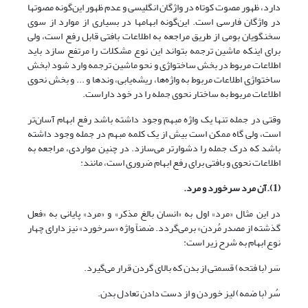
دارد، ظهور مصوت کوتاه در واژگان انگلیسی و عدم ظهور این‌گونه مصوتها
در واژگان فارسی است. این‌گونه ابهامها در بسیاری از موارد از سوی
سخنگویان بومی از طریق مراجعه به اطلاعات بافتی قابل رفع است، ولی
برای اینکه ماشین ترجمه بتواند این نوع مشکلات را مرتفع سازد باید
اطلاعات مربوط در بخش ساختواژی و نحو ماشین ترجمه وارد شود (بخش
ساختواژی اطلاعات مربوط به واژه‌ها، ریشه‌یابی، وندها و ... و بخش نحوی
اطلاعات مربوط به ساختار نحوی جمله را در خود داراست.
وقتی در جمله تنها یک واژه مبهم وجود داشته باشد رفع ابهام آسان‌تر
است، ولی گاه ممکن است بیش از یک کلمه مبهم در جمله وجود داشته
باشد که درک جمله را دشوارتر می‌سازد. در چنین مواردی، مراجعه به
اطلاعات نحوی و بافتی برای رفع ابهام ضروری است،‌ مانند:
(1).آن مرد سرخورد و مرد.
در این مثال «مرد» اول به «انسان بالغ مذکر» و «مرد» پایانی به «فعل
گذشته از مصدر مُردن» برمی‌گردد. ضمناً واژه «سرخورد» نیز دارای چهار
نوع ابهام به شرح زیر است:
سَر (با فتحه) قسمتی از بدن که بالای گردن قرار می‌گیرد.
سُر (با ضمه) لیز خوردن و از دست دادن تعادل بدن.