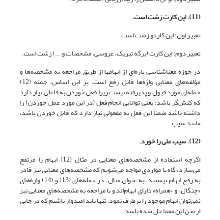
(11). این کارت زشت است.
تعبیر اول: این کار تو زشت است.
تعبیر دوم: این کارت (برگه تبریک، عروسی، مشخصات و ...) زشت است.
در حوزه معناشناسی پاره‌ای از ابهامها از طریق مراجعه به مشخصه‌ها و
مؤلفه‌های معنایی واژه‌ها قابل رفع است. بر این اساس، جمله (12)
جمله‌ای مورد قبول و پذیرفته نیست زیرا فعل خوردن به فاعلی نیاز دارد
که کنش‌گر باشد؛ یعنی توانایی انجام فعل (در این مورد عمل خوردن) را
داشته باشد ضمناً این فعل به مفعولی نیاز دارد که قابل خوردن باشد،
مانند سیب.
(12). سیب علی را خورد.
اگرچه استفاده از مشخصه‌های معنایی در مثال (12) ابهام را مرتفع
می‌سازد، گاه با مواردی مواجه می‌شویم که مشخصه‌های معنایی نیز قادر
به رفع ابهام نیستند. به عنوان مثال، در جمله‌های (13) و (14) واژه‌های
«چنگال» و «همراه» دارای ابهام‌اند و با مراجعه به مشخصه‌های معنایی نیز
نمی‌توان ابهام موجود را برطرف نمود. تنها باید امیدوار باشیم که در جایی
از متن این معما حل شده باشد.