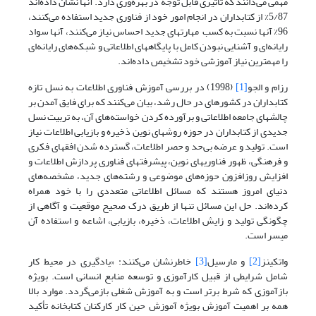
مهمی می‌دانند که تأثیری قابل توجه در بهره‌وری دارد. آنها نشان داده‌اند
5/87% از کتابداران در انجام امور خود از فناوری جدید استفاده می‌کنند،
96% آنها نسبت به کسب مهارتهای جدید احساس نیاز می‌کنند، آنها سواد
رایانه‌ای و آشنایی نبودن کامل با پایگاههای اطلاعاتی و شبکه‌های رایانه‌ای
را مهمترین نیاز آموزشی خود تشخیص داده‌اند.
رزام و الجو
[1]
(1998) در بررسی آموزش فناوری اطلاعات به نسل تازه
کتابداران در کشورهای در حال رشد، بیان می‌کنند که برای فایق آمدن بر
چالشهای جامعه اطلاعاتی و برآورده کردن خواسته‌های آن، به تربیت نسل
جدیدی از کتابداران در حوزه روشهای نوین ذخیره و بازیابی اطلاعات نیاز
است. تولید و عرضه بی‌حد و حصر اطلاعات، گسترده‌ شدن افقهای فکری
و فرهنگی، ظهور فناوریهای نوین، پیشرفتهای فناوری پردازش اطلاعات و
افزایش روزافزون حوزه‌های موضوعی و رشته‌های جدید، مشخصه‌های
دنیای امروز هستند که مسائل اطلاعاتی متعددی را با خود همراه
کرده‌اند. حل این مسائل تنها از طریق درک صحیح موقعیت و آگاهی از
چگونگی تولید و زایش اطلاعات، ذخیره، بازیابی، اشاعه و استفاده آن
میسر است.
واتکینز
[2]
و مارسیل
[3]
خاطرنشان می‌کنند: «یادگیری در محیط کار
شامل شرایطی از قبیل کارآموزی و توسعه منابع انسانی است. بویژه
بازآموزی که شرط برتر است و به آموزش شغلی بازمی‌گردد. موارد بالا
همه بر اهمیت آموزش بویژه آموزش حین کار کارکنان کتابخانه تأکید