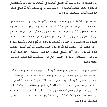
این کتابداران به ترتیب گروههای کتابداری، کتابخانه ملی، دانشگاههای
مربوط و انجمن علمی کتابداران را بهترینها برای تشکیل کارگاههای ضمن
خدمت و کلاس تشخیص داده‌اند.
عمده‌ترین مشکلات در راه ایجاد دوره‌های آموزشی به ترتیب عبارتند از:
نبود حمایت سازمان متبوع، مشکلات اداری، کمبود نیروی انسانی، کمبود
بودجه و محل تشکیل دوره. بنابر یافته‌های پژوهش، اگر سازمان متبوع
این کتابداران را برای تشکیل در دوره‌های ضمن خدمت حمایت کند،
کمبود نیروی انسانی را جبران، کمبود بودجه را رفع و محل تشکیل دوره
را در مکانی قرار دهند که افراد به راحتی بتوانند شرکت کنند، مطمئناً
همه کتابداران از آموزشهای ضمن خدمت استقبال خواهند کرد.
بنابراین، مسئولان باید در جهت رفع این مشکلات اقدامهایی اساسی
انجام دهند.
شایان ذکر است، از میان دوره‌های آموزشی نام برده شده در صفحه آخر
پرسشنامه جهت اولویت‌بندی این دوره‌ها توسط جامعه مورد پژوهش بر
اساس نیازهای آموزشی و مهارتی خود، 83% این کتابداران آشنایی با
پایگاههای اطلاعاتی پیوسته، 8/68% آنها فناوری اطلاعات، 1/59% آنها
آشنایی با نرم‌افزارهای کتابخانه‌ای، 8/57% آنها آشنایی با شیوه‌ها و
ابزارهای جستجو و 1/57% آشنایی با بانکهای اطلاعاتی را به ترتیب خیلی
مهم ذکر کرده‌اند.