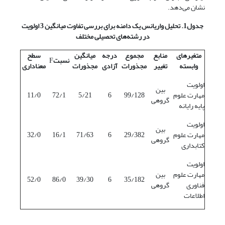
نشان می‌دهد.
جدول1. تحلیل واریانس یک دامنه برای بررسی تفاوت میانگین 3 اولویت
در رشته‌های تحصیلی مختلف
متغیرهای
منابع
مجموع
درجه
میانگین
سطح
نسبت
F
وابسته
تغییر
مجذورات
آزادی
مجذورات
معناداری
اولویت
بین
مهارت علوم
99/128
6
5/21
72/1
11/0
گروهی
پایه رایانه
اولویت
بین
مهارت علوم
29/382
6
71/63
16/1
32/0
گروهی
کتابداری
اولویت
مهارت علوم
بین
52/0
86/0
39/30
6
35/182
فناوری
گروهی
اطلاعات