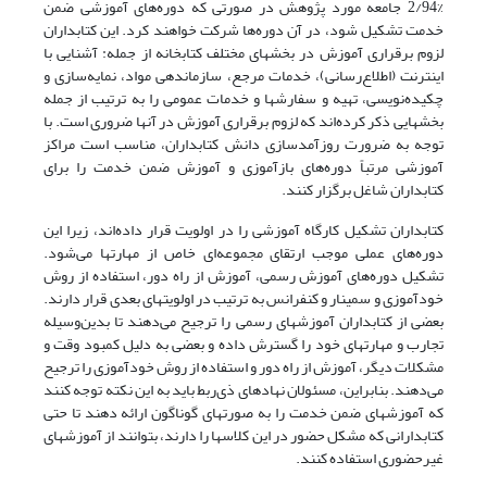
2/94% جامعه مورد پژوهش در صورتی که دوره‌های آموزشی ضمن
خدمت تشکیل ‌شود، در آن دوره‌ها شرکت خواهند کرد. این کتابداران
لزوم برقراری آموزش در بخشهای مختلف کتابخانه از جمله: آشنایی با
اینترنت (اطلاع‌رسانی)، خدمات مرجع، سازماندهی مواد، نمایه‌سازی و
چکیده‌نویسی، تهیه و سفارشها و خدمات عمومی را به ترتیب از جمله
بخشهایی ذکر کرده‌اند که لزوم برقراری آموزش در آنها ضروری است. با
توجه به ضرورت روزآمدسازی دانش کتابداران، مناسب است مراکز
آموزشی مرتباً دوره‌های بازآموزی و آموزش ضمن خدمت را برای
کتابداران شاغل برگزار کنند.
کتابداران تشکیل کارگاه آموزشی را در اولویت قرار داده‌اند، زیرا این
دوره‌های عملی موجب ارتقای مجموعه‌ای خاص از مهارتها می‌شود.
تشکیل دوره‌های آموزش رسمی، آموزش از راه دور، استفاده از روش
خودآموزی و سمینار و کنفرانس به ترتیب در اولویتهای بعدی قرار دارند.
بعضی از کتابداران آموزشهای رسمی را ترجیح می‌دهند تا بدین‌وسیله
تجارب و مهارتهای خود را گسترش داده و بعضی به دلیل کمبود وقت و
مشکلات دیگر، آموزش از راه دور و استفاده از روش خودآموزی را ترجیح
می‌دهند. بنابراین، مسئولان نهادهای ذی‌ربط باید به این نکته توجه کنند
که آموزشهای ضمن خدمت را به صورتهای گوناگون ارائه دهند تا حتی
کتابدارانی که مشکل حضور در این کلاسها را دارند، بتوانند از آموزشهای
غیرحضوری استفاده کنند.