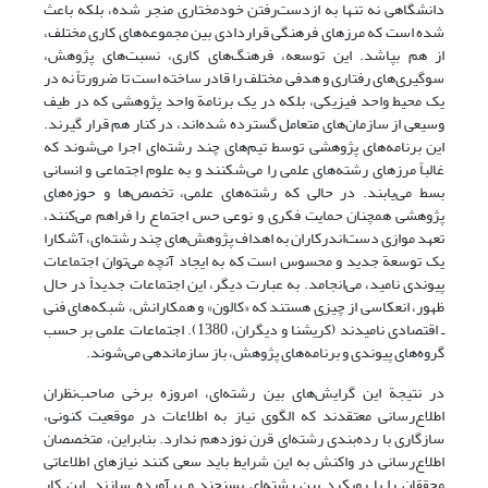
دانشگاهی نه تنها به ازدست‌رفتن خودمختاری منجر شده، بلکه باعث
شده است که مرزهای فرهنگی قراردادی بین مجموعه‌های کاری مختلف،
از هم بپاشد. این توسعه، فرهنگ‌های کاری، نسبت‌های پژوهش،
سوگیری‌های رفتاری و هدفی مختلف را قادر ساخته است تا ضرورتاً نه در
یک محیط واحد فیزیکی، بلکه در یک برنامة واحد پژوهشی که در طیف
وسیعی از سازمان‌های متعامل گسترده شده‌اند، در کنار هم قرار گیرند.
این برنامه‌های پژوهشی توسط تیم‌های چند رشته‌ای اجرا می‌شوند که
غالباً مرزهای رشته‌های علمی را می‌شکنند و به علوم اجتماعی و انسانی
بسط می‌یابند. در حالی که رشته‌های علمی، تخصص‌ها و حوزه‌های
پژوهشی همچنان حمایت فکری و نوعی حس اجتماع را فراهم می‌کنند،
تعهد موازی دست‌اندرکاران به اهداف پژوهش‌های چند رشته‌ای، آشکارا
یک توسعة جدید و محسوس است که به ایجاد آنچه می‌توان اجتماعات
پیوندی نامید، می‌انجامد. به عبارت دیگر، این اجتماعات جدیداً در حال
ظهور، انعکاسی از چیزی هستند که «کالون» و همکارانش، شبکه‌های فنی
ـ اقتصادی نامیدند (کریشنا و دیگران، 1380). اجتماعات علمی بر حسب
گروه‌های پیوندی و برنامه‌های پژوهش، باز سازماندهی می‌شوند.
در نتیجة این گرایش‌های بین رشته‌ای، امروزه برخی صاحب‌نظران
اطلاع‌رسانی معتقدند که الگوی نیاز به اطلاعات در موقعیت کنونی،
سازگاری با رده‌بندی رشته‌ای قرن نوزدهم ندارد. بنابراین، متخصصان
اطلاع‌رسانی در واکنش به این شرایط باید سعی کنند نیازهای اطلاعاتی
محققان را با رویکرد بین رشته‌ای بسنجند و برآورده سازند. این کار