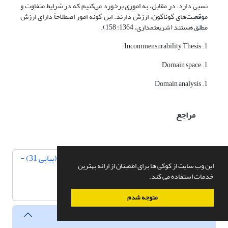
نسبی دارد. در مقابل، به اموری برخورد می‌کنیم که در شرایط متفاوت و
موقعیت‌های گوناگون، ارزش دارند. این گونه امور اصطلاحاً دارای ارزش
مطلق هستند (شریعتمداری، 1364: 158).
1. Incommensurability Thesis
1. Domain space
1. Domain analysis
مراجع
دوره 8، شماره 3 (پیاپی 31) -
این وب سایت از کوکی ها برای اطمینان از ارائه بهترین
شماره پیاپی 31
خدمات استفاده می کند.
پاییز 1384
صفحه
67-88
متوجه شدم
فایل ها