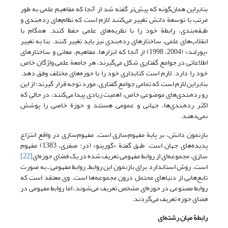
بنابراین همان‌گونه که پیش‌تر گفته شد از آنجا که مفاهیم علمی به طور
مرتب با توسعة دانش تغییر می‌کنند لازم است که نظام‌های رده‌بندی و
طبقه‌بندی، رابطة خود را با نظریه‌های علمی حفظ کنند. همگام با
انقلاب‌های علمی، ساختارهای رده‌بندی نیز باید تغییر کنند. بنا به تغییر
«یورلند» (2004، 1998) از آنجا که ابزارها، مفاهیم، معانی و ساختارهای
اطلاعاتی در جوامع گفتاری شکل می‌گیرند، هر جامعة علمی واژگان خاص
خود را دارد. لازم است کتابداری خود را با حوزه‌های مختلف وفق دهد.
بنابراین لازم است که تمامی جوامع گفتاری، مورد توجه قرار گیرند؛ از این
رو رده‌بندی‌های موضوعی خاص، اهمیت زیادی پیدا می‌کنند، در حالی که
اکثر رده‌بندی‌ها، جهانی و عمومی هستند و حوزة خاصی را پوشش
نمی‌دهند.
بازنمون دانش، بر پایة مفهوم‌سازی است. مفهوم‌سازی در واقع انتزاع
پدیده‌های جهان است. طبق گفتة «گورینو» (در: صفری، 1383) مفهوم
سازی، مجموعه‌ای از روابط مفهومی تعریف شده در یک فضای حوزه‌ای
[22]
است. روش استاندارد برای بازنمون این روابط‌ـ روابط مفهومی ـ به صورت
تابع‌هایی از دنیاهای محتمل درون مجموعه‌ها است. وی معتقد است که
روابط مصنوعی در حوزه‌ای مشخص تعریف می‌شوند، اما روابط مفهومی در
فضای حوزه تعریف می‌گردند.
رابطة میان رشته‌ای