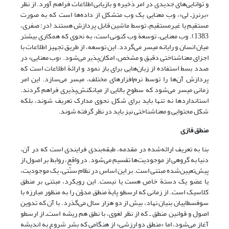
و توانایی‌های جدیدی در امر ذخیره و بازیابی اطلاعات فراهم آورد. از نظر
«برنرز‌‌ـ لی»، وب معنایی یک وب متشکل از داده‌ها است که به صورت
مستقیم یا غیر‌مستقیم، توسط ماشین قابل پردازش هستند (در: صفری،
1383). وب معنایی، توسعة وب کنونی است، به نحوی که همکاری بیشتر
میان انسان و رایانه میسر می‌گردد. این توسعه، از طریق تجهیز اطلاعات با
اجزای معنا‌شناختی دقیق و مشخص، امکان‌پذیر می‌شود. «وب معنایی» در
صدد بسط استفاده از زبان‌هایی برای باز نمود و ارائة اطلاعات است که
پردازش آن‌ها را توسط نرم‌افزارهای مختلف، میسر می‌سازد. این امر
زمانی میسر می‌شود که سطوح بالایی از میانکنش‌پذیری فراهم گردند.
استانداردها نه تنها باید برای شکل نحوی مدارک تعریف شوند، بلکه
شکل محتوایی و معناشناختی نیز باید در نظر گرفته شوند.
منطق فازی
بنا به تعریف ارائه‌شده در مقدمه، طبقه‌بندی فرایندی است که در آن،
دنیا به گروهی از موجودیت‌ها تقسیم می‌شود. در واقع، روابط بر اصول از
پیش‌تعیین‌شده مبتنی است. بر این اساس در نظام سنّتی، یک موجودیت،
یا عضو یک دستة خاص هست یا نیست. این رویکرد، مبتنی بر منطق
کلاسیک است. از زمانی که ارسطو پایة منطق مدوّن را به منظور مبارزه با
سوفسطاییان بنیان نهاد، بیش از دو هزار سال می‌گذرد. با آن که تدوین
اصول و قوانین منطق ـ که از نظر لغوی، با نطق هم ریشه است‌ـ از ارسطو
آغاز می‌شود، اما «منطق دو ارزشی» از هنگامی که بشر شروع به اندیشه