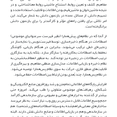
مفاهیم، کشف و تعیین روابط، استنتاج ماشینی روابط معناشناختی، و در
نتیجه ماشین‌خوان و ماشین‌فهم بودن اطلاعات و قابلیت استفادة مجدد و
تسهیم دانش، از مسائل عمده در بازنمون دانش به شمار می‌آیند. این
امر تلاش برای یافتن راه‌های مؤثر و کارآمدتر را برای بازنمون دانش
برانگیخته است.
از آنجا که در نظام‌های پیش‌همارا (نظیر فهرست سرعنوانهای موضوعی)
اصطلاحات در هنگام ذخیره‌سازی، توسط فهرست‌نویس یا نمایه‌ساز در
زنجیره‌ای خطی ترکیب می‌شوند، بنابراین در هنگام بازیابی، کاوشگر
نه‌فقط باید اصطلاحات به‌کار‌رفته را سازگار سازد، بلکه باید به سازگاری
ترتیب اصطلاحات در زنجیره نیز توجه کند. به منظور انعطاف‌بخشیدن به
نظام ذخیره و بازیابی اطلاعات، مدل‌سازی منطقی مفاهیم، و بهره‌گیری از
قابلیت‌های منطق فازی، حرکت به سوی نظام پس‌همارا توصیه می‌شود.
در نظام پس‌همارا، چند بُعدی بودن ارتباط بین اصطلاحات حفظ می‌شود.
افزایش پاپگاه‌های اطلاعاتی تمام‌متن و رشد روزافزون منابع الکترونیکی و
شبکه‌ای، رهیافت‌های موضوعی متفاوتی را طلب می‌کند. امروزه حتی
بیشتر از گذشته به ابزارهای معنایی و مفهومی برای سازماندهی کارآمد
حجم وسیع اطلاعات قابل دسترس بر روی وب، نیاز است. به نظر می‌رسد
ساختارهای معنایی فراهم‌شده به وسیلة اصطلاحنامه‌های رشته‌مبنا، هم
در سازماندهی و هم در بازیابی اطلاعات و منابع دانش نقش دارند. البته
امروزه تلاش‌های گسترده‌ای برای توسعة ابرداده‌ها در جریان است.