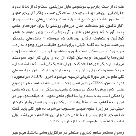
علم نه از جهت چارچوب موضوعی قابل مرزبندی است و نه از لحاظ حدود
جغرافیایی. این هر دو تقسیم‌بندی، ساختگی هستند و اگر کاربردی هم بر
آن متصور باشد برای دنیای تحقیق نیست. رده‌بندی‌های مختلف علوم از
آغاز تاکنون نتوانسته‌اند چنان مرزهای روشنی را برای حوزه‌های علمی
پدید آورند که جمع اهل علم بر آن توافق کنند؛ چون علوم به ظاهر
گوناگون و متفاوت، ناگزیر بوده‌اند که پیوسته از یافته‌های یکدیگر
بهره‌مند شوند. به گفتة «کپلن» برای قلمرو حقیقت، مرزی وجود ندارد…
هر حوزة علمی ممکن است فنون، مفاهیم، قوانین، داده‌ها، مدل‌ها،
نظریه‌ها یا تبیین‌ها، و به بیان کوتاه آن چه را برای کار خود سودمند
می‌یابد، از دیگر حوزه‌ها اخذ کند. جهان علم یک کل است که دانشمندان،
هر یک مسئولیت جزئی از آن را بر عهده دارند و از ترکیب این اجزا، سیمای
کلی علم در هر دورة تاریخی ترسیم می‌شود (حری، 1376). «برادفورد»
(در: بنسمن، 1383) بر طبق اصل وحدت علمی، معتقد است هر موضوع
علمی، کم و بیش با دیگر موضوعات علمی پیوستگی دارد؛ با این که علمی
را ممکن است به دسته‌ای یا شاخه‌ای ملحق نمود، اما طبقه‌بندی نیز در
این زمینه قاطع نیست. مثلاً روانشناسی که جزو علوم انسانی قرار دارد از
جهتی نیز در زمرة علوم طبیعی محسوب می‌شود. به طور کلی باید گفت
طبقه‌بندی علوم بیشتر جنبة علمی دارد و از این لحاظ مفید می‌باشد، ولی
نباید ارتباط میان علوم مختلف را از نظر دور داشت.
رسوخ مستمر منافع تجاری و صنعتی در مراکز پژوهشی دانشگاهی و غیر