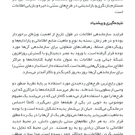
مستلزم بازنگری و بازاندیشی در طرح‌های سنّتی ذخیره و بازیابی اطلاعات
است.
نتیجه‌گیری و پیشنهاد
فرایند سازماندهی اطلاعات در طول تاریخ از اهمیت ویژه‌ای برخوردار
بوده و در هر زمان، بسته به نوع و ماهیت منابع اطلاعاتی و پارادایم‌ها و
رویکردهای مسلط، رهیافت‌های متفاوتی برای سازماندهی آن‌ها مورد
توجه قرار گرفته است. با ورود به عصر دیجیتال و با گسترش روزافزون
شبکة جهانی وب، اطلاعات به عنوان ماده اولیة کتابخانه‌ها و مراکز
اطلاع‌رسانی ویژگی‌هایی یافته است که استفاده از استانداردهای سنّتی را
برای سازماندهی آن‌ها، روز به روز کمرنگ‌تر و ناکارآمدتر می‌سازد.
چون رایج‌ترین طرح‌های رده‌بندی مورد استفاده بر پایة نظریة منطق دو
وجهی ارسطویی بنا شده‌اند، به نظر می‌رسد کتابخانه‌ها یا مراکزی که این
طرح‌ها را مورد استفاده قرار می‌دهند گاه از این که در می‌یابند یک مفهوم
موضوعی به خوبی در یکی از طبقه‌ها جای نمی‌گیرد، کاملاً احساس
درماندگی می‌کنند. جهان از بی‌شمار پدیده تشکیل شده است و با توجه
به ماهیت تغییرپذیر پدیده‌ها نمی‌توان هر یک از آن‌ها را در یک ردة مطلق
قرار داد. به هر حال نظام‌های سنتی بازنمون دانش، در محیط جدید
اطلاعاتی با مسائل زیادی رو به رو هستند. در این محیط که تمایل به
ماشینی‌کردن اطلاعات به حداکثر خود رسیده است، مدل‌سازی منطقی