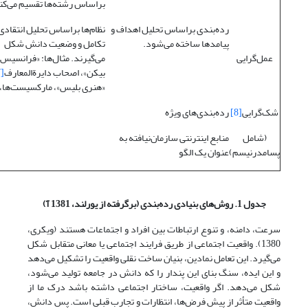
براساس رشته‌ها تقسیم می‌کن
رده‌بندی براساس تحلیل اهداف و
نظام‌ها براساس تحلیل انتقادی
پیامدها ساخته می‌شود.
تکامل و وضعیت دانش شکل
عمل‌‌گرایی
می‌گیرند. مثال‌ها: «فرانسیس
بیکن»، اصحاب دایرة‌المعارف
[7]
«هنری بلیس»، مارکسیست‌ها،
شک‌گرایی
[8]
رده‌بندی‌های ویژه
(شامل
منابع اینترنتی سازمان‌نیافته به
پسامدرنیسم)
عنوان یک الگو
جدول 1. روش‌های بنیادی رده‌بندی (برگرفته از یورلند، 1381 آ)
سرعت، دامنه، و تنوع ارتباطات بین افراد و اجتماعات هستند (ویکری،
1380). واقعیت اجتماعی از طریق فرایند اجتماعی یا معانی متقابل شکل
می‌گیرد. این تعامل نمادین، بنیان ساخت نقلی واقعیت را تشکیل می‌دهد
و این ایده، سنگ بنای این پندار را که دانش در جامعه تولید می‌شود،
شکل می‌دهد. اگر واقعیت، ساختار اجتماعی داشته باشد درک ما از
واقعیت متأثر از پیش فرض‌ها، انتظارات و تجارب قبلی است. پس دانش،