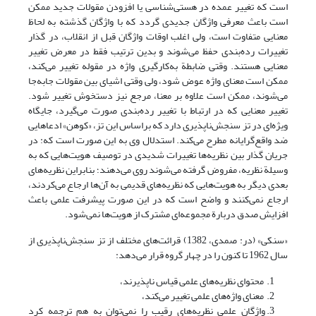
است که تغییر عمده در هستی‌شناسی یا افزودن مقولات جدید ممکن
است باعث معرفی واژگان جدیدی گردد که با واژگان گذشته به لحاظ
معنایی متفاوت است، ولی اغلب اوقات واژگان قبل از انقلاب، در گذار
تغییرات رده‌بندی حفظ می‌شوند و بدین ترتیب فقط در معرض تغییر
معنایی هستند. وقتی ضابطة به‌کارگیری واژه در مقوله تغییر می‌کند،
ممکن است معنای واژه عوض شود، ولی وقتی اشیای بین مقولات جابه‌جا
می‌شوند، ممکن است علاوه بر معنا، مرجع نیز دستخوش تغییر شود.
تغییر معنایی که در ارتباط با تغییر رده‌بندی صورت می‌گیرد، جایگاه
ویژه‌ای در تز سنجش‌ناپذیری دارد که براساس این تز، «کوهن» ادعاهایی
ضد واقع‌گرایانه مطرح می‌کند. استدلال وی به این صورت است که: در
جریان گذار بین نظریه‌ها تغییرات شدیدی در توصیف هویت‌هایی که به
وسیلة نظریه، مفروض گرفته می‌شوند روی می‌دهند؛ بنابراین نظریه‌های
بعدی دیگر به هویت‌هایی که نظریه‌های قدیمی به آن‌ها ارجاع می‌کردند،
ارجاع نمی‌کنند و واضح است که در این صورت پیشرفت علمی باعث
افزایش صدق دربارة مجموعه‌ای مشترک از هویت‌ها نمی‌شود.
«سنکی» (در: صمدی، 1382) قرائت‌های مختلف از تز سنجش‌ناپذیری از
سال 1962 تا کنون را در چهار گروه قرار می‌دهد:
محتوای نظریه‌های علمی قیاس ناپذیرند،
معنای واژه‌های علمی تغییر می‌کند،
واژگان علمی نظریه‌های رقیب را نمی‌توان به هم ترجمه کرد