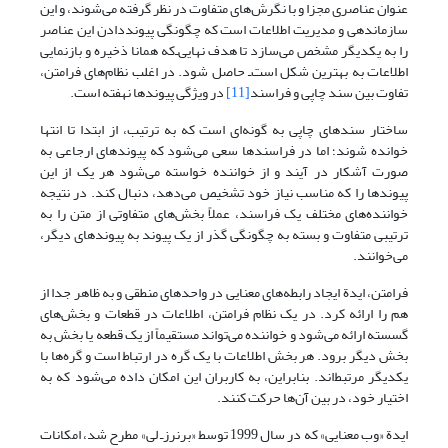
عنوان عناصری مجزا و با نگرش‌های متفاوت در نظر گرفته می‌شوند، و این
سازماندهی و مدیریت اطلاعات است که چگونگی پیوند‌دادن این عناصر
را به یکدیگر مشخص می‌سازد تا هدف نهایی‌ـ‌که همانا ذخیره و بازنمایی
اطلاعات به بهترین شکل است‌ـ حاصل شود. در اغلب نظام‌های فرامتن،
تفاوت بین سند چاپی و فراسند
[11]
در ویژگی پیوندها نهفته است.
ساختار سندهای چاپی به گونه‌ای است که به ترتیب، از ابتدا تا انتها
خوانده شوند؛ اما در فراسندها سعی می‌شود که پیوندهای ارجاعی به
صورت آشکار در آیند و از خواننده خواسته می‌شود هر یک از این
پیوندها را که مناسب نیاز خود تشخیص می‌دهد، دنبال کند. در نتیجه
خواننده‌های مختلف یک فراسند، عملاً بخش‌های متفاوتی از متن را به
ترتیبی متفاوت و بسته به چگونگی گذر از یک پیوند به پیوندهای دیگر،
می‌خوانند.
فرامتن، ایدة ایجاد رابطه‌های معنایی در واحدهای منطقی و به ظاهر جدا از
هم را ارائه کرد. در یک نظام فرامتن، اطلاعات در قطعات و بخش‌های
گسسته ارائه می‌شود و خواننده می‌تواند مستقیماً از یک قطعه یا بخش به
بخش دیگر برود. هر بخش اطلاعات با یک گره در ارتباط است و گره‌ها با
یکدیگر مرتبط‌اند. بنابراین، به کاربران این امکان داده می‌شود که به
اختیار خود، در بین آن‌ها حرکت کنند.
ایدة «وب معنایی» که در سال 1999 توسط «برنرز‌ـ لی» مطرح شد، امکانات