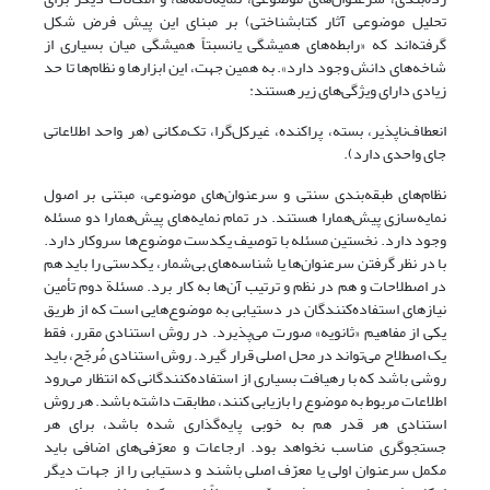
تحلیل موضوعی آثار کتابشناختی) بر مبنای این پیش فرض شکل
گرفته‌اند که «رابطه‌های همیشگی یانسبتاً همیشگی میان بسیاری از
شاخه‌های دانش وجود دارد». به همین جهت، این ابزارها و نظام‌ها تا حد
زیادی دارای ویژگی‌های زیر هستند:
انعطاف‌ناپذیر، بسته، پراکنده، غیرکل‌گرا، تک‌مکانی (هر واحد اطلاعاتی
جای واحدی دارد).
نظام‌های طبقه‌بندی سنتی و سرعنوان‌های موضوعی، مبتنی بر اصول
نمایه‌سازی پیش‌همارا هستند. در تمام نمایه‌های پیش‌همارا دو مسئله
وجود دارد. نخستین مسئله با توصیف یکدست موضوع‌ها سروکار دارد.
با در نظر گرفتن سرعنوان‌ها یا شناسه‌های بی‌شمار، یکدستی را باید هم
در اصطلاحات و هم در نظم و ترتیب آن‌ها به کار برد. مسئلة دوم تأمین
نیازهای استفاده‌کنندگان در دستیابی به موضوع‌هایی است که از طریق
یکی از مفاهیم «ثانویه» صورت می‌پذیرد. در روش استنادی مقرر، فقط
یک اصطلاح می‌تواند در محل اصلی قرار گیرد. روش استنادی مُرجّح، باید
روشی باشد که با رهیافت بسیاری از استفاده‌کنندگانی که انتظار می‌رود
اطلاعات مربوط به موضوع را بازیابی کنند، مطابقت داشته باشد. هر روش
استنادی هر قدر هم به خوبی پایه‌گذاری شده باشد، برای هر
جستجوگری مناسب نخواهد بود. ارجاعات و معرّفی‌های اضافی باید
مکمل سرعنوان اولی یا معرّف اصلی باشند و دستیابی را از جهات دیگر