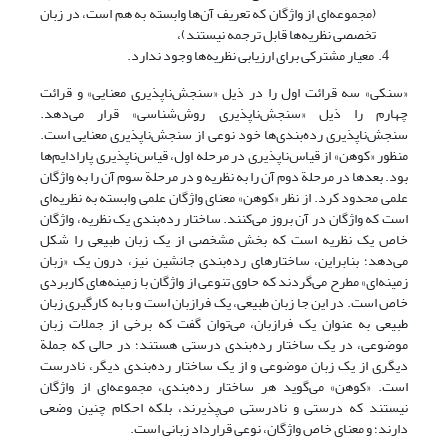
(مجموعه‌ای از واژگان که تعریف آن‌ها وابسته به هم است، در زبان
تخصصی نظریه‌ها قابل ترجمه نیستند)،
معیار مشترکی برای ارزیابی نظریه‌ها وجود ندارد.
«سنکی» سه قرائت اول را در ذیل «سنجش‌ناپذیری معنایی» و قرائت
چهارم را ذیل «سنجش‌ناپذیری روش‌شناسی» قرار می‌دهد.
سنجش‌ناپذیری رده‌بندی‌ها خود نوعی از سنجش‌ناپذیری معنایی است.
منظور «کوهن» از قیاس‌ناپذیری در مرحله اول، قیاس‌ناپذیری پارادایم‌ها
بود. بعدها در مرحلة دوم آن را به نظریه و در مرحلة سوم آن را به واژگان
علمی محدود کرد. از نظر «کوهن» معنای واژگان علمی وابسته به نظریه‌ای
است که واژگان در آن بروز می‌کنند. ساختار رده‌بندی یک نظریه، واژگان
خاص یک نظریه است که بخش مشخصی از یک زبان طبیعی را شکل
می‌دهد؛ بنابراین، ساختارهای رده‌بندی جانشین نیز، درون یک «زبان
زمینه‌ای» مطرح می‌گردند که حاوی تنوعی از واژگان با زمینه‌های کاربردی
خاص است. در این جا زبان طبیعی، یک فرازبان است و با به کارگیری زبان
طبیعی به عنوان یک فرازبان، می‌توان گفت که برخی از جملات زبان
موضوعی، در یک ساختار رده‌بندی درستی هستند؛ در حالی که جملة
دیگری از یک زبان موضوعی و از یک ساختار رده‌بندی دیگر، نادرست
است. «کوهن» می‌گوید هر ساختار رده‌بندی، مجموعه‌ای از واژگان
نیستند که درستی و نادرستی می‌پذیرند، بلکه احکام چنین وضعی
دارند؛ و معنای خاص واژگان، نوعی قرارداد زبانی است.