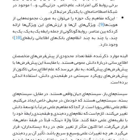
برخی روابط کلی (مترادف، عام‌ـ‌خاص، جزئی‌ـ‌کلی، و…) موجود در
شبکة اصطلاحنامه‌ای، با یکدیگر مرتبط کرد.
· این‌که مفاهیم یک حوزه را می‌توان به صورت مجموعه‌هایی از
هویت‌ها
[9]
، ویژگی‌های آن‌ها و ارزش‌های این ویژگی‌ها ارائه
کردکه بین عناصر، روابط گوناگونی از جمله رابطه یک به یک، یک به
چند، یا چند به چند (نظام‌های بانک‌های اطلاعاتی رابطه‌ای
[10]
)
وجود دارد.
البته موارد ذکر‌شده، فقط تعداد محدودی از پیش‌فرض‌های متخصصان
اطلاع‌رسانی دربارة دانش عمومی هستند. با مقایسة این پیش‌فرض‌ها با
پیش‌فرض‌های پیش‌گفته، به نظر می‌رسد که علم اطلاع‌رسانی تاکنون از
پیش‌فرض‌های رویکرد سیستمی در طبقه‌بندی دانش، استفادة اندکی
برده است.
سیستم‌های باز، سیستم‌های جهان واقعی هستند. در مقابل، سیستم‌های
بسته، سیستم‌هایی هستند که خودمان در محیطی خاص ایجاد می‌کنیم.
نظام علمی نظامی پویا است. از آنجا که مفاهیم علمی مرتباً با توسعة دانش
تغییر می‌کنند، لازم است که نظام‌های رده‌بندی و طبقه‌بندی رابطة خود را
با نظریه‌های علمی حفظ کنند. مثلاً واژة «نهنگ» قبلاً در طبقة «ماهی‌ها»
قرار می‌گرفت، اما اکنون متأثر از تغییر علم، در ردة «پستانداران» قرار
می‌گیرد. هر چه تغییرات علمی وسیع و سریع باشد، تأثیر آن بر رده‌بندی
بیشتر، و تغییرات نیز گسترده‌تر می‌شود. ساختار رده‌بندی‌ها باید به