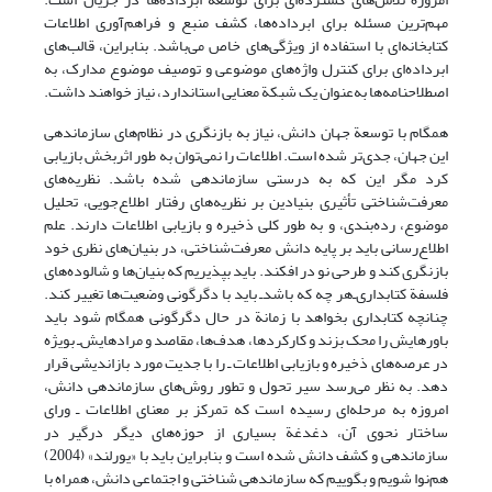
مهم‌ترین مسئله برای ابرداده‌ها، کشف منبع و فراهم‌آوری اطلاعات
کتابخانه‌ای با استفاده از ویژگی‌های خاص می‌باشد. بنابراین، قالب‌های
ابرداده‌ای برای کنترل واژه‌های موضوعی و توصیف موضوع مدارک، به
اصطلاحنامه‌ها به‌عنوان یک شبکة معنایی استاندارد، نیاز خواهند داشت.
همگام با توسعة جهان دانش، نیاز به بازنگری در نظام‌های سازماندهی
این جهان، جدی‌تر شده است. اطلاعات را نمی‌توان به طور اثربخش بازیابی
کرد مگر این که به درستی سازماندهی شده باشد. نظریه‌های
معرفت‌شناختی تأثیری بنیادین بر نظریه‌های رفتار اطلاع‌جویی، تحلیل
موضوع، رده‌بندی، و به طور کلی ذخیره و بازیابی اطلاعات دارند. علم
اطلاع‌رسانی باید بر پایه دانش معرفت‌شناختی، در بنیان‌های نظری خود
بازنگری کند و طرحی نو در افکند. باید بپذیریم که بنیان‌ها و شالوده‌های
فلسفة کتابداری‌ـ‌هر چه که باشدـ باید با دگرگونی وضعیت‌ها تغییر کند.
چنانچه کتابداری بخواهد با زمانة در حال دگرگونی همگام شود باید
باورهایش را محک بزند و کارکردها، هدف‌ها، مقاصد و مرادهایش‌ـ بویژه
در عرصه‌های ذخیره و بازیابی اطلاعات ـ را با جدیت مورد بازاندیشی قرار
دهد. به نظر می‌رسد سیر تحول و تطور روش‌های سازماندهی دانش،
امروزه به مرحله‌ای رسیده است که تمرکز بر معنای اطلاعات ـ ورای
ساختار نحوی آن، دغدغة بسیاری از حوزه‌های دیگر درگیر در
سازماندهی و کشف دانش شده است و بنابراین باید با «یورلند» (2004)
هم‌نوا شویم و بگوییم که سازماندهی شناختی و اجتماعی دانش، همراه با