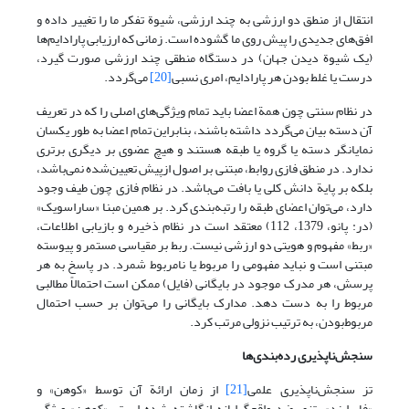
انتقال از منطق دو ارزشی به چند ارزشی، شیوة تفکر ما را تغییر داده و
افق‌های جدیدی را پیش روی ما گشوده است. زمانی که ارزیابی پارادایم‌ها
(یک شیوة دیدن جهان) در دستگاه منطقی چند ارزشی صورت گیرد،
درست یا غلط بودن هر پارادایم، امری نسبی
[20]
می‌گردد.
در نظام سنتی چون همة اعضا باید تمام ویژگی‌های اصلی را که در تعریف
آن دسته بیان می‌گردد داشته باشند، بنابراین تمام اعضا به طور یکسان
نمایانگر دسته یا گروه یا طبقه هستند و هیچ عضوی بر دیگری برتری
ندارد. در منطق فازی روابط، مبتنی بر اصول ازپیش تعیین‌شده نمی‌باشد،
بلکه بر پایة دانش کلی یا بافت می‌باشد. در نظام فازی چون طیف وجود
دارد، می‌توان اعضای طبقه را رتبه‌بندی کرد. بر همین مبنا «ساراسویک»
(در: پانو، 1379، 112) معتقد است در نظام ذخیره و بازیابی اطلاعات،
«ربط» مفهوم و هویتی دو ارزشی نیست. ربط بر مقیاسی مستمر و پیوسته
مبتنی است و نباید مفهومی را مربوط یا نامربوط شمرد. در پاسخ به هر
پرسش، هر مدرک موجود در بایگانی (فایل) ممکن است احتمالاً مطالبی
مربوط را به دست دهد. مدارک بایگانی را می‌توان بر حسب احتمال
مربوط‌بودن، به ترتیب نزولی مرتب کرد.
سنجش‌ناپذیری رده‌بندی‌ها
تز سنجش‌ناپذیری علمی
[21]
از زمان ارائة آن توسط «کوهن» و
«فایرابند»، تزی ضد واقع‌گرایانه انگاشته شده است. «کوهن» ویژگی