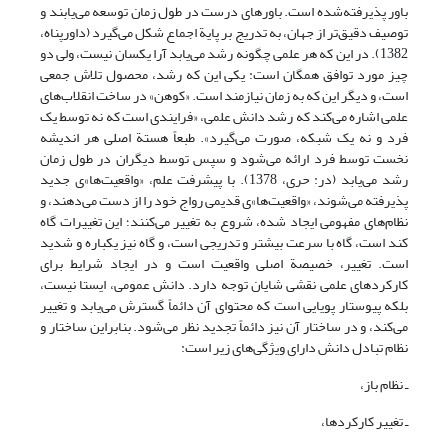
باور پذیرفته‌شده است. باورهای درست در طول زمان توسعه می‌یابند و
توصیف دقیق‌تر از جهان، به تدریج بر پایة اجماع شکل می‌گیرد (داورپناه،
1382). در این که هر علمی چگونه رشد می‌یابد آرا یکسان نیست، ولی دو
چیز مورد توافق همگان است: یکی این که رشد، محصول تلاش جمعی
است، و دیگر این که به زمان نیازمند است. «کوهن» در ساخت انقلاب‌های
علمی اشاره می‌کند که رشد دانش علمی، «فرایندی است که نه توسط یک
فرد و نه یک شبکه، صورت می‌گیرد». طبعاً هستة اصلی هر اندیشه
نخست توسط فرد ارائه می‌شود و سپس توسط دیگران در طول زمان
رشد می‌یابد (در: حری، 1378). با پیشرفت علم، «واقعیت‌ها»‌ی جدید
پذیرفته می‌شوند، «واقعیت‌ها»‌ی قدیمی رواج خود را از دست می‌دهند، و
نظام‌های مفهومی ایجاد شده، شروع به تغییر می‌کنند؛ این تغییرات گاه
کند است، گاه با سرعت بیشتر و تدریجی است، و گاه نیز یکباره و شدید
است. تغییر، خصیصة اصلی واقعیت است و در ایجاد شرایط برای
کارکردهای علمی نقشی شایان توجه دارد. دانش عمومی، ایستا نیست،
بلکه پیوستار پویایی است که محتوای آن دائماً گسترش می‌یابد و تغییر
می‌کند، و در ساختار آن نیز دائماً تجدید نظر می‌شود. بنابراین ساختار و
نظام تبادل دانش دارای ویژگی‌های زیر است:
ـ نظام باز،
ـ تغییر کارکردها،