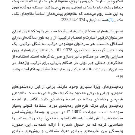
امکان‌پذیر سازند. درروش مرجّح، معمولاً از هر یک از مفاهیم «ثانویه»
حداقل یک ارجاع یا معرّف اضافی، ضروری می‌باشد. مسئله دو گانة فوق
به این علت روی می‌دهد که نظام‌های پیش‌همارا اساساً نظام‌های تک ـ
مکانی
[1]
هستند (راولی، 224:1374ـ225).
نظام پیش‌همارا و بستة از‌پیش طراحی‌‌شده سبب می‌شود که نتوان اجزای
سرعنوان ترکیبی(عبارت و اصطلاح ترکیبی) آن را به طور جداگانه‌ای دارای
استقلال دانست. هر سرعنوان موضوعی مرکب، به شکل ترکیبی، یک
واحد تلقی گردیده است(حری، 1378: 61). در نظام پیش‌همارا، چون
همارایی واژه‌ها در هنگام ذخیره‌سازی صورت گرفته است، استفاده از
عملگرهای منطقی جبر بولی در هنگام بازیابی برای ترکیب واژه‌ها، در
بسیاری از موارد (اصطلاحات ترکیبی و عبارت‌ها) مشکل و ناکارآمد خواهد
بود.
رده‌بندی‌های ویژة بسیاری وجود دارند. برخی از این رده‌بندی‌های
عمومی، جهانی و برخی محدود به کتابخانه‌ای خاص هستند. نظم‌دهی
طرح‌های رده‌بندی ریشه در نظریة رده‌بندی دارد. آگاهی از نظریة
رده‌بندی برای درک طرح‌های رده‌بندی مورد استفادة کنونی بسیار
سودمند است. «یورلند» (1381 آ) در تبیین و توسعة روش‌شناسی
سازماندهی دانش (شامل اصطلاحنامه و رده‌بندی)، چند روش مبنایی را
شناسایی کرده که در جدول شماره 1 ارائه شده‌اند. این جدول،
وابستگی بین نظریه‌های بنیادی معرفت‌شناختی و روش‌های بنیادی