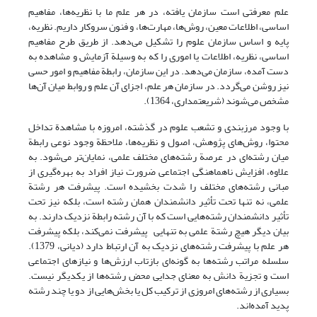
علم معرفتی است سازمان یافته، در هر علم ما با نظریه‌ها، مفاهیم
اساسی، اطلاعات معین، روش‌ها، مهارت‌ها، و فنون سروکار داریم. نظریه،
پایه و اساس سازمان علوم را تشکیل می‌دهد. از طریق طرح مفاهیم
اساسی، نظریه، اطلاعات یا اموری را که به وسیلة آزمایش و مشاهده به
دست آمده، سازمان می‌دهد. در این سازمان، رابطة مفاهیم و امور حسی
نیز روشن می‌گردد. در سازمان هر علم، اجزای آن علم و روابط میان آن‌ها
مشخص می‌شوند (شریعتمداری، 1364).
با وجود مرزبندی و تشعب علوم در گذشته، امروزه با مشاهدة تداخل
محتوا، روش‌های پژوهش، اصول و نظریه‌ها، ملاحظة وجود نوعی رابطة
میان رشته‌ای در عرصة رشته‌های مختلف علمی، نمایان‌تر می‌شود. به
علاوه، افزایش ناهماهنگی اجتماعی ضرورت نیاز افراد به بهره‌گیری از
مبانی رشته‌های مختلف را شدت بخشیده است. پیشرفت هر رشتة
علمی، نه تنها تحت تأثیر دانشمندان همان رشته است، بلکه نیز تحت
تأثیر دانشمندان رشته‌هایی است که با آن رشته رابطة نزدیک دارند. به
بیان دیگر هیچ رشتة علمی به تنهایی پیشرفت نمی‌کند، بلکه پیشرفت
هر علم با پیشرفت رشته‌های نزدیک به آن ارتباط دارد (دیانی، 1379).
سلسله مراتب رشته‌ها به گونه‌ای بازتاب ارزش‌ها و نیازهای اجتماعی
است و تجزیة دانش به معنای جدایی محض رشته‌ها از یکدیگر نیست.
بسیاری از رشته‌های امروزی از ترکیب کل یا بخش‌هایی از دو یا چند رشته
پدید آمده‌اند.