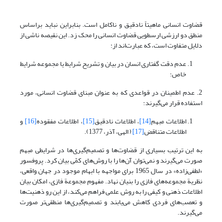
قضاوت انسانی ماهیتاً نادقیق و ناکامل است. بنابراین نباید براساس
منطق دو ارزشی ارسطویی قضاوت انسانی را محک زد. این نقیصه ناشی از
دلایل متفاوت است، که عبارت‌اند از:
عدم دقت گفتاری انسان در بیان و تشریح شرایط یا مجموعه شرایط
خاص؛
2. عدم اطمینان در قواعدی که به عنوان مبنای قضاوت انسانی، مورد
استفاده قرار می‌گیرند؛
اطلاعات مبهم
[14]
، اطلاعات نادقیق
[15]
، اطلاعات مفقوده
[16]
و
اطلاعات متناقض
[17]
( الهی، آذر، 1377).
به این ترتیب بسیاری از قضاوت‌ها و تصمیم‌گیری‌ها در شرایطی مبهم
صورت می‌گیرند و نمی‌توان آن‌ها را با روش‌های کمّی بیان کرد. پروفسور
«لطفی‌زاده» در سال 1965 برای مواجهه با ابهام موجود در جهان واقعی،
نظریة مجموعه‌های فازی را بنیان نهاد. مفهوم مجموعة فازی، امکان بیان
اطلاعات ذهنی و کیفی را به روش علمی فراهم می‌کند، از این رو ذهنیت‌ها
و تعصب‌های فردی کاهش می‌یابند و تصمیم‌گیری‌ها منطقی‌تر صورت
می‌گیرند.