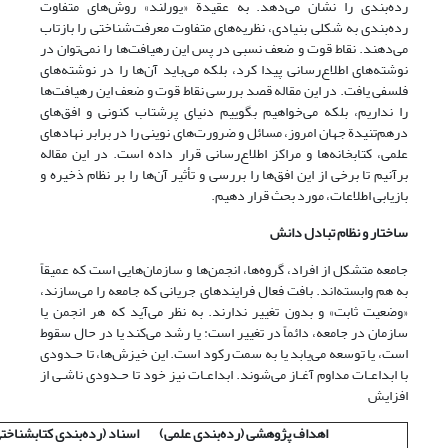
رده‌بندی را نشان می‌دهد. به عقیدة «یورلند» روش‌های متفاوت
رده‌بندی به شکلی بنیادی، نظریه‌های متفاوت معرفت‌شناختی را بازتاب
می‌دهند. نقاط قوت و ضعف نسبی در پس این رهیافت‌ها را نمی‌توان در
نوشته‌های اطلاع‌رسانی پیدا کرد، بلکه می‌باید آن‌ها را در نوشته‌های
فلسفی یافت. در این مقاله قصد بررسی نقاط قوت و ضعف این رهیافت‌ها
را نداریم، بلکه می‌خواهیم بگوییم دنیای پرشتاب کنونی و افق‌های
در‌هم‌تنیدة جهان امروز، مسائل و ضرورت‌های نوینی را در برابر نهادهای
علمی، کتابخانه‌ها و مراکز اطلاع‌رسانی قرار داده است. در این مقاله
برآنیم تا برخی از این افق‌ها را بررسی و تأثیر آن‌ها را بر نظام ذخیره و
بازیابی اطلاعات، مورد بحث قرار دهیم.
ساختار و نظام تبادل دانش
جامعه متشکل از افراد، گروه‌ها، انجمن‌ها و سازمان‌هایی است که عمیقاً
به هم وابسته‌اند. بافت فعال فرایندهای جریانی که جامعه را می‌سازند،
«وضعیت ثابت» و بدون تغییر ندارند. به نظر می‌آید که هر انجمن یا
سازمان در جامعه، دائماً در تغییر است: یا رشد می‌کند یا در حال سقوط
است، یا توسعه می‌یابد یا به سمت رکود است. این خیزش‌ها، تا حـدودی
با ابداعـات مداوم آغـاز می‌شوند. ابداعـات نیز خود تا حـدودی ناشـی از
افزایش
اهداف پژوهشی (رده‌بندی علمی)
اسناد (رده‌بندی کتابشناخت