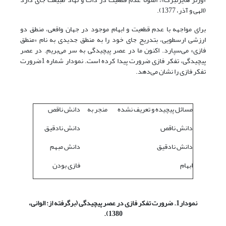
(الهی و آذر، 1377).
برای مواجهه با عدم قطعیت و ابهام موجود در جهان واقعی، منطق دو
ارزشی ارسطویی، بتدریج جای خود را به منطق جدیدی به نام «منطق
فازی» می‌سپارد. اکنون ما در عصر پیچیدگی به سر می‌بریم. در عصر
پیچیدگی، تفکر فازی ضرورت پیدا کرده است. نمودار شماره 1ضرورت
تفکر فازی را نشان می‌دهد.
مسائل پیچیده و تعریف نشده
منجر به
دانش ناقص
دانش ناقص
دانش نادقیق
دانش نادقیق
دانش مبهم
ابهام
فازی بودن
نمودار1. ضرورت تفکر فازی در عصر پیچیدگی (برگرفته از: الوانی،
1380).