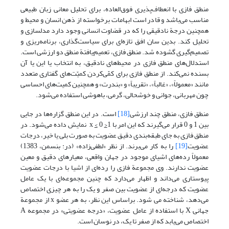
منطق فازی با انعطاف‌پذیری فوق‌العاده، برای تحلیل معانی زبان طبیعی
مناسب می‌باشد و قادر است ابهامات برخواسته از ذهن انسان و محیط و
همچنین درجة نادقیقی را که در قضاوت انسانی وجود دارد مدلسازی و
تحلیل کند. بدین سان افق تازه‌ای برای سیاست‌گذاری، برنامه‌ریزی و
تصمیم‌گیری گشوده شد. منطق فازی، تعمیم‌یافتة منطق دو ارزشی است.
استدلال‌های منطق فازی در محیط‌های نادقیق، به انتخاب یا این یا آن
بسنده نمی‌کند. از منطق فازی برای کمّی‌کردن کمیّت‌های گفتاری متعدد
مانند «معمولاً»، «غالباً»، «تقریباً» و «بندرت» و همچنین کمیت‌های احساسی
چون مهربانی، جوانی و خوشحالی، گرمی، باهوشی استفاده می‌شود.
منطق فازی، منطق چند ارزشی
[18]
است. در این منطق گزاره‌ها در جایی
بین 1 و 0 قرار می‌گیرند که این امر با 1
<
x
<
0 نمایش داده می‌شود. در
منطق فازی به جای طبقه‌بندی دقیق عضویت به صورت بلی یا خیر، درجات
عضویت
[19]
را به کار می‌برند. از نظر «لطفی‌زاده» (در: بنسمن، 1383)
معمولاً رده‌های اشیای موجود در جهان واقعی، معیارهای دقیق و معین
عضویت ندارند. وی مجموعة فازی را رده‌ای از اشیا با درجات عضویت
پیوستاری می‌داند و اظهار می‌دارد که چنین مجموعه‌ای با یک عامل
عضویت که درجه‌ای از عضویت بین صفر و یک را به هر چیزی اختصاص
می‌دهد، شناخته می شود. براساس این نظر، به هر عضو x از مجموعة
جهانی X با استفاده از عامل عضویت، «درجه عضویتی» در مجموعه A
اختصاص می‌یابد که از صفر تا یک، در نوسان است.