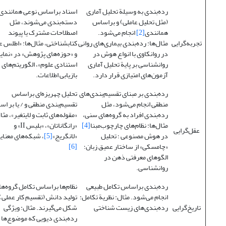
رده‌بندی به وسیلة تحلیل آماری
اسناد براساس نوعی همانندی
(مثل تحلیل عاملی) و براساس
دسته‌بندی می‌شوند، مثل
همانندی
[2]
انجام می‌شود.
اصطلاحات مشترک یا پیوند
تجربه‌گرایی
مثال‌ها: رده‌بندی بیماری‌های روانی
کتابشناختی، مثال‌ها: «اطلس ع
در روانکاوی با انواع هوش در
و «حوزه‌های پژوهش» در «نمای
روانشناسی بر پایة تحلیل آماری
استنادی علوم»، الگوریتم‌های
آزمون‌های امتیازی قرار دارد.
بازیابی اطلاعات.
رده‌بندی بر مبنای تقسیم‌بندی‌های
تحلیل چهریزه‌ای براساس
منطقی انجام می‌شود، مثل
تقسیم‌بندی منطقی و / یا بر ا
رده‌بندی افراد به گروه‌های سنی،
«مقوله‌های ثابت و لایتغیر»، مثا
مثال‌ها: نظام‌های چارچوب‌مبنا
[4]
«رانگاناتان»، «بلیس II» و
عقل‌‌گرایی
در هوش مصنوعی ؛ تحلیل
«لانگریج»
[5]
، شبکه‌های معنای
«چامسکی» از ساختار عمیق زبان؛
[6]
الگوهای معرفتی ذهن در
روانشناسی.
رده‌بندی براساس تکامل طبیعی
نظام‌ها براساس تکامل گروه‌ها
انجام می‌شود. مثال: نظریة تکامل:
تولید دانش (تقسیم کار عملی)
تاریخ‌‌گرایی
رده‌بندی‌های زیست شناختی
شکل می‌گیرند. مثال: ویژگی‌
رده‌بندی دیویی که موضوع‌ها ر