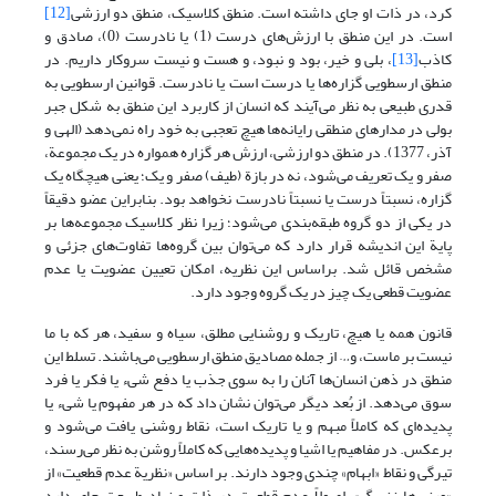
کرد، در ذات او جای داشته است. منطق کلاسیک، منطق دو ارزشی
[12]
است. در این منطق با ارزش‌های درست (1) یا نادرست (0)، صادق و
کاذب
[13]
، بلی و خیر، بود و نبود، و هست و نیست سروکار داریم. در
منطق ارسطویی گزاره‌ها یا درست است یا نادرست. قوانین ارسطویی به
قدری طبیعی به نظر می‌آیند که انسان از کاربرد این منطق به شکل جبر
بولی در مدارهای منطقی رایانه‌ها هیچ تعجبی به خود راه نمی‌دهد (الهی و
آذر، 1377). در منطق دو ارزشی، ارزش هر گزاره همواره در یک مجموعة،
صفر و یک تعریف می‌شود، نه در بازة (طیف) صفر و یک؛ یعنی هیچگاه یک
گزاره، نسبتاً درست یا نسبتاً نادرست نخواهد بود. بنابراین عضو دقیقاً
در یکی از دو گروه طبقه‌بندی می‌شود؛ زیرا نظر کلاسیک مجموعه‌ها بر
پایة این اندیشه قرار دارد که می‌توان بین گروه‌ها تفاوت‌های جزئی و
مشخص قائل شد. براساس این نظریه، امکان تعیین عضویت یا عدم
عضویت قطعی یک چیز در یک گروه وجود دارد.
قانون همه یا هیچ، تاریک و روشنایی مطلق، سیاه و سفید، هر که با ما
نیست بر ماست، و… از جمله مصادیق منطق ارسطویی می‌باشند. تسلط این
منطق در ذهن انسان‌ها آنان را به سوی جذب یا دفع شی‌ء یا فکر یا فرد
سوق می‌دهد. از بُعد دیگر می‌توان نشان داد که در هر مفهوم یا شی‌ء یا
پدیده‌ای که کاملاً مبهم و یا تاریک است، نقاط روشنی یافت می‌شود و
برعکس. در مفاهیم یا اشیا و پدیده‌هایی که کاملاً روشن به نظر می‌رسند،
تیرگی و نقاط «ابهام» چندی وجود دارند. بر اساس «نظریة عدم قطعیت» از
«ورنر هایزنبرگ»، اصولاً عدم قطعیت در ذات و نهاد طبیعت جای دارد